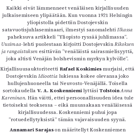
Kaikki eivät lämmenneet venäläisen kirjallisuuden
julkaisemiseen ylipäätään. Kun vuonna 1921 Helsingin
yliopistolla pidettiin Dostojevskin
satavuotisjuhlaseminaari, ilmestyi sanomalehti
Ilkassa
paheksuva artikkeli ”Yliopisto ryssää juhlimassa”.
Uusimaa
-lehti puolestaan kirjoitti Dostojevskin
Rikoksen
ja rangaistuksen
esittävän ”venäläistä sairasmielisyyttä,
joka altisti Venäjän bolshevismin myrkyn kylvölle”.
Kirjallisuusauktoriteetti
Rafael Koskimies
murjaisi, että
Dostojevskin
Idioottia
lukiessa kokee olevansa joko
hullujenhuoneella tai Neuvosto-Venäjällä. Toisella
sortokaudella
V. A. Koskenniemi
lyttäsi
Tolstoin
Anna
Kareninan
. Hän väitti, ettei persoonallisuuden idea tule
tietoiseksi teoksessa – eikä muussakaan venäläisessä
kirjallisuudessa. Koskenniemi puhui jopa
”rotuedellytyksistä” tämän vajavaisuuden syynä.
Annamari Sarajas
on määritellyt Koskenniemen