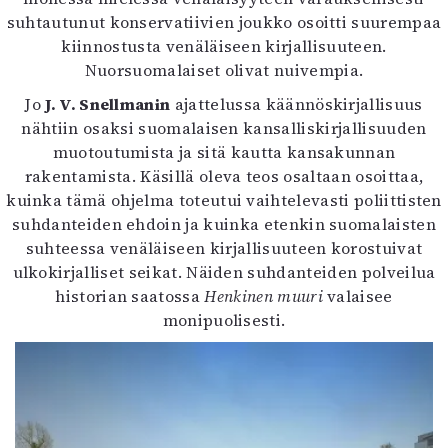
suhtautunut konservatiivien joukko osoitti suurempaa
kiinnostusta venäläiseen kirjallisuuteen.
Nuorsuomalaiset olivat nuivempia.
Jo
J. V. Snellmanin
ajattelussa käännöskirjallisuus
nähtiin osaksi suomalaisen kansalliskirjallisuuden
muotoutumista ja sitä kautta kansakunnan
rakentamista. Käsillä oleva teos osaltaan osoittaa,
kuinka tämä ohjelma toteutui vaihtelevasti poliittisten
suhdanteiden ehdoin ja kuinka etenkin suomalaisten
suhteessa venäläiseen kirjallisuuteen korostuivat
ulkokirjalliset seikat. Näiden suhdanteiden polveilua
historian saatossa
Henkinen muuri
valaisee
monipuolisesti.