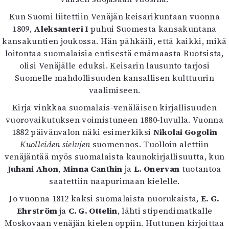
Kirjat
Kun Suomi liitettiin Venäjän keisarikuntaan vuonna
In English
1809,
Aleksanteri I
puhui Suomesta kansakuntana
Esitystaide
kansakuntien joukossa. Hän pähkäili, että kaikki, mikä
Arkisto
loitontaa suomalaisia entisestä emämaasta Ruotsista,
olisi Venäjälle eduksi. Keisarin lausunto tarjosi
Lehdet
Suomelle mahdollisuuden kansallisen kulttuurin
4/2026
vaalimiseen.
2–3/2026
Kirja vinkkaa suomalais-venäläisen kirjallisuuden
1/2026
vuorovaikutuksen voimistuneen 1880-luvulla. Vuonna
6/2025
1882 päivänvalon näki esimerkiksi
Nikolai Gogolin
5/2025 saame
Kuolleiden sielujen
suomennos. Tuolloin alettiin
5/2025
venäjäntää myös suomalaista kaunokirjallisuutta, kun
Lehtiarkisto
Juhani Ahon
,
Minna Canthin
ja
L. Onervan
tuotantoa
saatettiin naapurimaan kielelle.
Info
Jo vuonna 1812 kaksi suomalaista nuorukaista,
E. G.
Tilaus ja irtonumerot
Ehrström
ja
C. G. Ottelin
, lähti stipendimatkalle
Yhteistyössä
Moskovaan venäjän kielen oppiin. Huttunen kirjoittaa
Toimitus