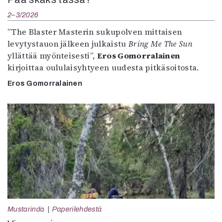
2–3/2026
”The Blaster Masterin sukupolven mittaisen
levytystauon jälkeen julkaistu
Bring Me The Sun
yllättää myönteisesti”,
Eros Gomorralainen
kirjoittaa oululaisyhtyeen uudesta pitkäsoitosta.
Eros Gomorralainen
Mustarinda
Paperilehdestä