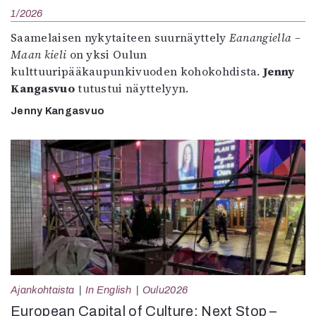
1/2026
Saamelaisen nykytaiteen suurnäyttely
Eanangiella –
Maan kieli
on yksi Oulun
kulttuuripääkaupunkivuoden kohokohdista.
Jenny
Kangasvuo
tutustui näyttelyyn.
Jenny Kangasvuo
Ajankohtaista
In English
Oulu2026
European Capital of Culture: Next Stop –