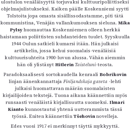
ulostulon venäläisyyttä torjuvaksi kulttuuripoliittiseksi
ohjelmajulistukseksi. Kaiken päälle Koskenniemi syytti
Tolstoita jopa omasta sisällissodastamme, piti tätä
kommunistina, Venäjän vallankumouksen sieluna.
Mika
Pylsy
huomauttaa Koskenniemen olleen herkkä
haistamaan poliittisten suhdanteiden tuulet. Syyskuulla
1944 Oulun satkieli kumarsi itään. Hän julkaisi
artikkelin, jossa kehui suomalais-venäläisiä
kulttuurisuhteita 1900-luvun alussa. Vähän aiemmin
hän oli ylistänyt
Hitlerin
Taisteluni
-teosta.
Paradoksaalisesti sortokaudella kenraali
Bobrikovin
linjan äänenkannattaja
Finljandskaja gazeta
-lehti
julkaisi huomattavan määrän suomalaisten
kirjailijoiden tekstejä. Tuona aikana käännettiin myös
runsaasti venäläistä kirjallisuutta suomeksi.
Ilmari
Kianto
kunnostautui yhtenä uutterammista tässä
työssä. Eniten käännettiin
T
š
ehovin
novelleja.
Edes vuosi 1917 ei merkinnyt täyttä mykkyyttä.