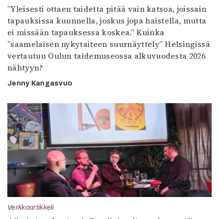
”Yleisesti ottaen taidetta pitää vain katsoa, joissain
tapauksissa kuunnella, joskus jopa haistella, mutta
ei missään tapauksessa koskea.” Kuinka
”saamelaisen nykytaiteen suurnäyttely” Helsingissä
vertautuu Oulun taidemuseossa alkuvuodesta 2026
nähtyyn?
Jenny Kangasvuo
Verkkoartikkeli