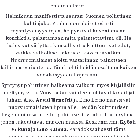
emämaa toimi.
Helmikuun manifestista seurasi Suomen poliittinen
kahtiajako. Vanhasuomalaiset edusti
myöntyväisyyslinjaa, he pyrkivät lieventämään
konfliktia, pelastamaan mitä pelastettavissa oli. He
halusivat säilyttää kansalliset ja kulttuuriset edut,
vaikka valtiolliset oikeudet kaventuivatkin.
Nuorsuomalaiset aloitti vastarinnan painottaen
laillisuusperiaatetta. Tämä johti heidän osaltaan kaiken
venäläisyyden torjuntaan.
Syntynyt poliittinen halkeama vaikutti myös kirjallisiin
mieltymyksiin. Vuosisadan vaihteen johtavat kirjailijat
Juhani Aho,
Arvid Järnefelt
ja Eino Leino marssivat
nuorsuomalaisten lipun alle. Heidän kulttuurisen
hegemoniansa haastoi poliittisesti vanhoillinen ryhmä,
johon lukeutuivat muiden muassa Koskenniemi,
Kyösti
Vilkuna
ja
Eino Kalima
. Paradoksaalisesti tämä
monessa mielessä venäläisyyteen varauksellisesti