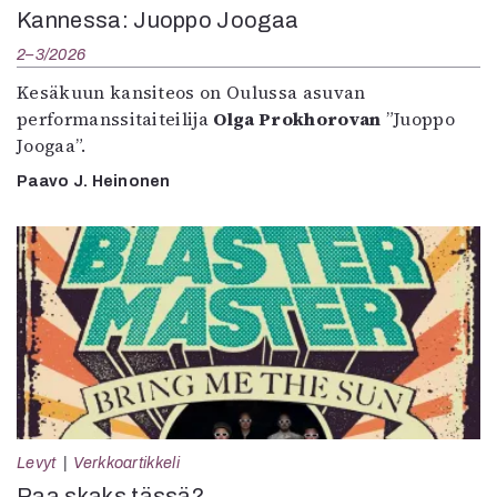
Kannessa: Juoppo Joogaa
2–3/2026
Kesäkuun kansiteos on Oulussa asuvan
performanssitaiteilija
Olga Prokhorovan
”Juoppo
Joogaa”.
Paavo J. Heinonen
Levyt
Verkkoartikkeli
Paa skaks tässä?