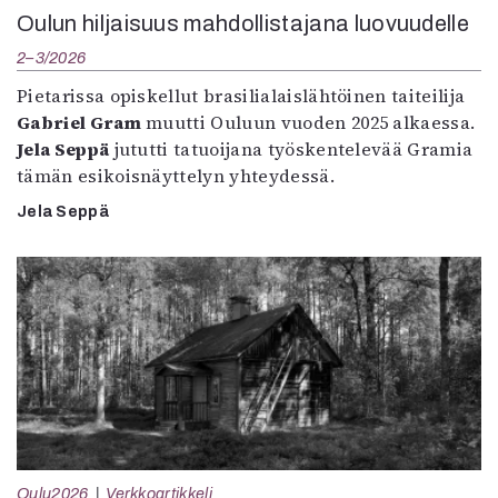
Oulun hiljaisuus mahdollistajana luovuudelle
2–3/2026
Pietarissa opiskellut brasilialaislähtöinen taiteilija
Gabriel Gram
muutti Ouluun vuoden 2025 alkaessa.
Jela Seppä
jututti tatuoijana työskentelevää Gramia
tämän esikoisnäyttelyn yhteydessä.
Jela Seppä
Oulu2026
Verkkoartikkeli