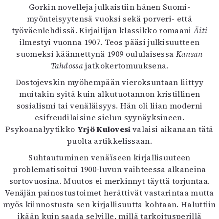
Gorkin novelleja julkaistiin hänen Suomi-
myönteisyytensä vuoksi sekä porveri- että
työväenlehdissä. Kirjailijan klassikko romaani
Äiti
ilmestyi vuonna 1907. Teos pääsi julkisuutteen
suomeksi käännettynä 1909 oululaisessa
Kansan
Tahdossa
jatkokertomuuksena.
Dostojevskin myöhempään vieroksuntaan liittyy
muitakin syitä kuin alkutuotannon kristillinen
sosialismi tai venäläisyys. Hän oli liian moderni
esifreudilaisine sielun syynäyksineen.
Psykoanalyytikko
Yrjö Kulovesi
valaisi aikanaan tätä
puolta artikkelissaan.
Suhtautuminen venäïseen kirjallisuuteen
problematisoitui 1900-luvun vaihteessa alkaneina
sortovuosina. Muutos ei merkinnyt täyttä torjuntaa.
Venäjän painostustoimet herättivät vastarintaa mutta
myös kiinnostusta sen kirjallisuutta kohtaan. Haluttiin
ikään kuin saada selville, millä tarkoitusperillä