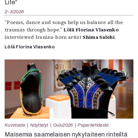
Life”
2–3/2026
”Poems, dance and songs help us balance all the
traumas through hope.”
Lölä Florina Vlasenko
interviewed Iranian-born artist
Shima Salehi
.
Lölä Florina Vlasenko
Kuvataide
Näyttelyt
Oulu2026
Paperilehdestä
Maisemia saamelaisen nykytaiteen rinteiltä