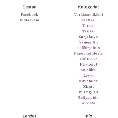
Seuraa
Kategoriat
Facebook
Verkkoartikkeli
Instagram
Teatteri
Tanssi
Tanssi
Sarjakuva
Sámegillii
Pääkirjoitus
Paperilehdestä
Oulu2026
Näyttelyt
Musiikki
Levyt
Kuvataide
Kirjat
In English
Esitystaide
Arkisto
Lehdet
Info