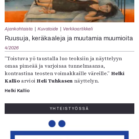
Ajankohtaista
Kuvataide
Verkkoartikkeli
Ruusuja, keräkaaleja ja muutamia muumioita
4/2026
”Toistuva yö taustalla luo teoksiin ja näyttelyyn
omaa pimeää ja varjoisaa tunnelmaansa,
kontrastina teosten voimakkaille väreille.”
Helki
Kallio
arvioi
Heli Tuhkasen
näyttelyn.
Helki Kallio
YHTEISTYÖSSÄ