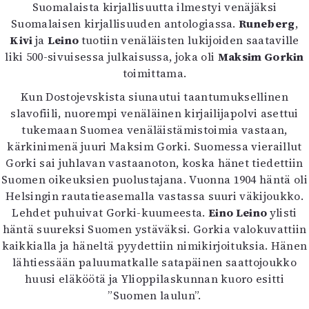
Suomalaista kirjallisuutta ilmestyi venäjäksi
Suomalaisen kirjallisuuden antologiassa.
Runeberg
,
Kivi
ja
Leino
tuotiin venäläisten lukijoiden saataville
liki 500-sivuisessa julkaisussa, joka oli
Maksim Gorkin
toimittama.
Kun Dostojevskista siunautui taantumuksellinen
slavofiili, nuorempi venäläinen kirjailijapolvi asettui
tukemaan Suomea venäläistämistoimia vastaan,
kärkinimenä juuri Maksim Gorki. Suomessa vieraillut
Gorki sai juhlavan vastaanoton, koska hänet tiedettiin
Suomen oikeuksien puolustajana. Vuonna 1904 häntä oli
Helsingin rautatieasemalla vastassa suuri väkijoukko.
Lehdet puhuivat Gorki-kuumeesta.
Eino Leino
ylisti
häntä suureksi Suomen ystäväksi. Gorkia valokuvattiin
kaikkialla ja häneltä pyydettiin nimikirjoituksia. Hänen
lähtiessään paluumatkalle satapäinen saattojoukko
huusi eläköötä ja Ylioppilaskunnan kuoro esitti
”Suomen laulun”.