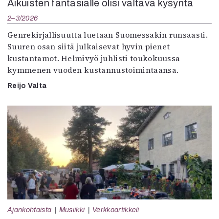
Aikuisten fantasialle olisi valtava kysyntä
2–3/2026
Genrekirjallisuutta luetaan Suomessakin runsaasti.
Suuren osan siitä julkaisevat hyvin pienet
kustantamot. Helmivyö juhlisti toukokuussa
kymmenen vuoden kustannustoimintaansa.
Reijo Valta
Ajankohtaista
Musiikki
Verkkoartikkeli