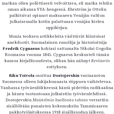
matkan ollen poliittisesti velvoittava, eli matka tehtiin
Mediatiedot
oman aikansa YYA-hengessä. Ehrström ja Ottelin
Kaltio ry
palkitsivat opinnot maksaneen Venäjän valtion
julkaisemalla kotiin palattuaan venäjän kielen
oppikirjan.
Monia teoksen artikkeleita värittävät kiintoisat
anekdootit. Suomalainen runoilija ja historioitsija
Fredrik Cygnaeus
kohtasi sattumalta Nikolai Gogolin
Roomassa vuonna 1845. Cygnaeus keskusteli tämän
kanssa kirjallisuudesta, olihan hän nähnyt
Reviisorin
esityksen.
Riku Toivola
osoittaa
Dostojevskin
vastaanoton
Suomessa olleen lukijakunnasta riippuen vaihtelevaa.
Vanhassa työväenliikkeessä häntä pidettiin radikaalina
ja hänen tuotantoaan julkaistiin työväenlehdissä.
Dostojevskin
Muistelmia kuolleesta talosta
verrattiin
sisällöltään punaisten kokemuksiin Tammisaaren
pakkotyölaitoksessa 1918 sisällissodan jälkeen.