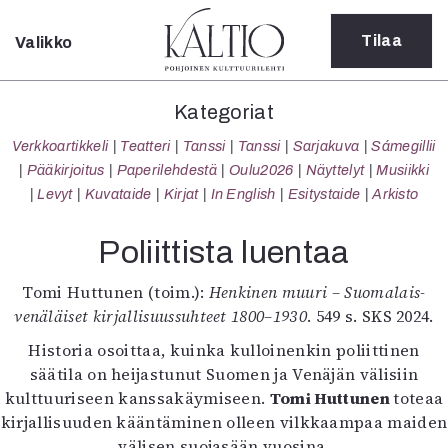
Tilaa
Valikko
Sulje
Kategoriat
Kategoriat
Verkkoartikkeli
Verkkoartikkeli
Teatteri
Tanssi
Tanssi
Sarjakuva
Sámegillii
Teatteri
Pääkirjoitus
Paperilehdestä
Oulu2026
Näyttelyt
Musiikki
Tanssi
Levyt
Kuvataide
Kirjat
In English
Esitystaide
Arkisto
Tanssi
Sarjakuva
Poliittista luentaa
Sámegillii
Pääkirjoitus
Tomi Huttunen (toim.):
Henkinen muuri – Suomalais-
Paperilehdestä
venäläiset kirjallisuussuhteet 1800–1930
. 549 s. SKS 2024.
Oulu2026
Historia osoittaa, kuinka kulloinenkin poliittinen
Näyttelyt
säätila on heijastunut Suomen ja Venäjän välisiin
Musiikki
kulttuuriseen kanssakäymiseen.
Tomi Huttunen
toteaa
Levyt
kirjallisuuden kääntäminen olleen vilkkaampaa maiden
Kuvataide
välisen suojasään vuosina.