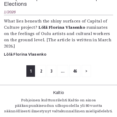
Elections
1/2026
What lies beneath the shiny surfaces of Capital of
Culture project?
Lölä Florina Vlasenko
ruminates
on the feelings of Oulu artists and cultural workers
on the ground level. [The article is written in March
2026.]
Lölä Florina Vlasenko
1
2
3
…
46
>
Kaltio
Pohjoinen kulttuurilehti Kaltio on ainoa
pääkaupunkiseudun ulkopuolella yli 80 vuotta
säännöllisesti ilmestynyt valtakunnallinen mielipidelehti.