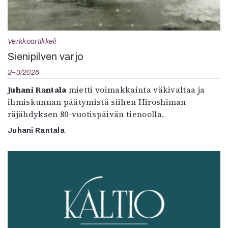
Verkkoartikkeli
Sienipilven varjo
2–3/2026
Juhani Rantala
mietti voimakkainta väkivaltaa ja
ihmiskunnan päätymistä siihen Hiroshiman
räjähdyksen 80-vuotispäivän tienoolla.
Juhani Rantala