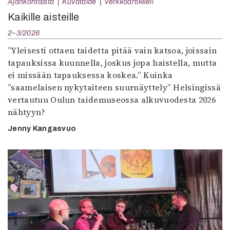
Ajankohtaista
Kuvataide
Verkkoartikkeli
Kaikille aisteille
2–3/2026
”Yleisesti ottaen taidetta pitää vain katsoa, joissain
tapauksissa kuunnella, joskus jopa haistella, mutta
ei missään tapauksessa koskea.” Kuinka
”saamelaisen nykytaiteen suurnäyttely” Helsingissä
vertautuu Oulun taidemuseossa alkuvuodesta 2026
nähtyyn?
Jenny Kangasvuo