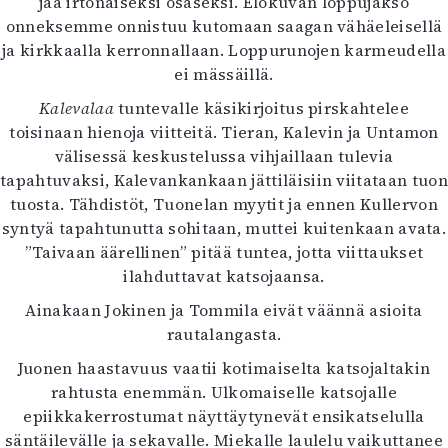
jää irtonaiseksi osaseksi. Elokuvan loppujakso
onneksemme onnistuu kutomaan saagan vähäeleisellä
ja kirkkaalla kerronnallaan. Loppurunojen karmeudella
ei mässäillä.
Kalevalaa
tuntevalle käsikirjoitus pirskahtelee
toisinaan hienoja viitteitä. Tieran, Kalevin ja Untamon
välisessä keskustelussa vihjaillaan tulevia
tapahtuvaksi, Kalevankankaan jättiläisiin viitataan tuon
tuosta. Tähdistöt, Tuonelan myytit ja ennen Kullervon
syntyä tapahtunutta sohitaan, muttei kuitenkaan avata.
”Taivaan äärellinen” pitää tuntea, jotta viittaukset
ilahduttavat katsojaansa.
Ainakaan Jokinen ja Tommila eivät väännä asioita
rautalangasta.
Juonen haastavuus vaatii kotimaiselta katsojaltakin
rahtusta enemmän. Ulkomaiselle katsojalle
epiikkakerrostumat näyttäytynevät ensikatselulla
säntäilevälle ja sekavalle. Miekalle laulelu vaikuttanee