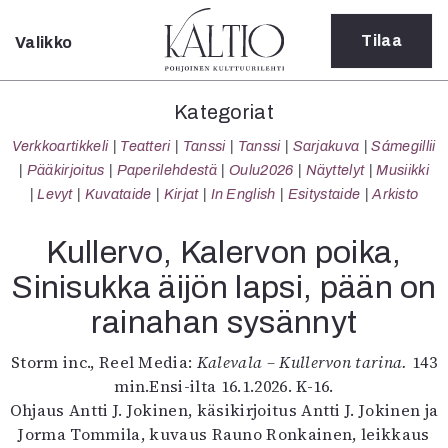
Tilaa
Valikko
Sulje
Kategoriat
Kategoriat
Verkkoartikkeli
Verkkoartikkeli
Teatteri
Tanssi
Tanssi
Sarjakuva
Sámegillii
Teatteri
Pääkirjoitus
Paperilehdestä
Oulu2026
Näyttelyt
Musiikki
Tanssi
Levyt
Kuvataide
Kirjat
In English
Esitystaide
Arkisto
Tanssi
Sarjakuva
Kullervo, Kalervon poika,
Sámegillii
Sinisukka äijön lapsi, pään on
Pääkirjoitus
Paperilehdestä
rainahan sysännyt
Oulu2026
Näyttelyt
Storm inc., Reel Media:
Kalevala – Kullervon tarina.
143
Musiikki
min.Ensi-ilta 16.1.2026. K-16.
Levyt
Ohjaus Antti J. Jokinen, käsikirjoitus Antti J. Jokinen ja
Kuvataide
Jorma Tommila, kuvaus Rauno Ronkainen, leikkaus