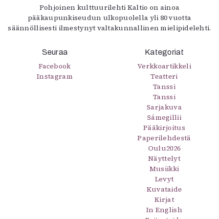
Pohjoinen kulttuurilehti Kaltio on ainoa
pääkaupunkiseudun ulkopuolella yli 80 vuotta
säännöllisesti ilmestynyt valtakunnallinen mielipidelehti.
Seuraa
Kategoriat
Facebook
Verkkoartikkeli
Instagram
Teatteri
Tanssi
Tanssi
Sarjakuva
Sámegillii
Pääkirjoitus
Paperilehdestä
Oulu2026
Näyttelyt
Musiikki
Levyt
Kuvataide
Kirjat
In English