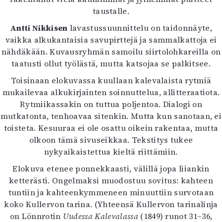
taustalle.
Antti Nikkisen
lavastussuunnittelu on taidonnäyte,
vaikka alkukantaisia savupirttejä ja sammalkattoja ei
nähdäkään. Kuvausryhmän samoilu siirtolohkareilla on
taatusti ollut työlästä, mutta katsojaa se palkitsee.
Toisinaan elokuvassa kuullaan kalevalaista rytmiä
mukailevaa alkukirjainten soinnuttelua, allitteraatiota.
Rytmiikassakin on tuttua poljentoa. Dialogi on
mutkatonta, tenhoavaa sitenkin. Mutta kun sanotaan, ei
toisteta. Kesuuraa ei ole osattu oikein rakentaa, mutta
olkoon tämä sivuseikkaa. Tekstitys tukee
nykyaikaistettua kieltä riittämiin.
Elokuva etenee ponnekkaasti, välillä jopa liiankin
ketterästi. Ongelmaksi muodostuu sovitus: kahteen
tuntiin ja kahteenkymmeneen minuuttiin survotaan
koko Kullervon tarina. (Yhteensä Kullervon tarinalinja
on Lönnrotin
Uudessa Kalevalassa
(1849) runot 31–36,