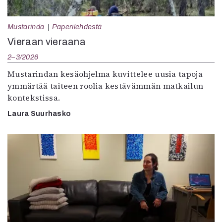
Mustarinda
Paperilehdestä
Vieraan vieraana
2–3/2026
Mustarindan kesäohjelma kuvittelee uusia tapoja
ymmärtää taiteen roolia kestävämmän matkailun
kontekstissa.
Laura Suurhasko