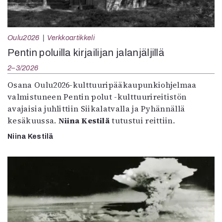
Oulu2026
Verkkoartikkeli
Pentin poluilla kirjailijan jalanjäljillä
2–3/2026
Osana Oulu2026-kulttuuripääkaupunkiohjelmaa
valmistuneen Pentin polut -kulttuurireitistön
avajaisia juhlittiin Siikalatvalla ja Pyhännällä
kesäkuussa.
Niina Kestilä
tutustui reittiin.
Niina Kestilä