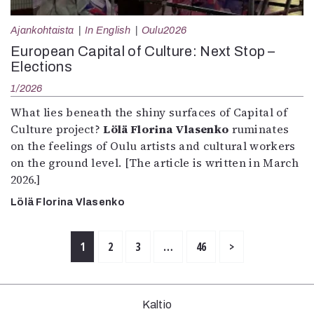
Ajankohtaista
In English
Oulu2026
European Capital of Culture: Next Stop –
Elections
1/2026
What lies beneath the shiny surfaces of Capital of
Culture project?
Lölä Florina Vlasenko
ruminates
on the feelings of Oulu artists and cultural workers
on the ground level. [The article is written in March
2026.]
Lölä Florina Vlasenko
1
2
3
…
46
>
Kaltio