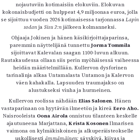
nojautuviin kotimaisiin elokuviin. Elokuvan
Mediatiedot
kokonaisbudjetti on hulppeat 4,9 miljoonaa euroa, jolla
Kaltio ry
se sijoittuu vuoden 2026 kotimaisessa tarjonnassa
Lapin
sodan
ja
Sisu 2:n
jälkeen kolmanneksi.
Ohjaaja Jokinen ja hänen käsikirjoittajaparinsa,
paremmin näyttelijänä tunnettu
Jorma Tommila
sijoittavat Kalevalan saagan 1100-luvun alkuun.
Rautakaudessa ollaan siis perin myöhäisessä vaiheessa
heidän määritelmillään. Kullervon dysforinen
tarinalinja alkaa Untamalasta Untamon ja Kalervon
väen kahakalla. Lapsuuden traumajakso on
alustukseksi vinha ja hurmeinen.
Kullervon roolissa nähdään
Elias Salonen
. Hänen
vastaparinaan on hyytävän ilmeetön ja kireä
Eero Aho.
Naisrooleista
Oona Airola
onnistuu tilanteen keskelle
ajautuneena Marjattana,
Krista Kosonen
Ilmarisen
vaimona on kylmäkiskoinen ja alkuperäisteokselle
uskollisesti
ämmämäinen:
säyskivä, kiivas ja