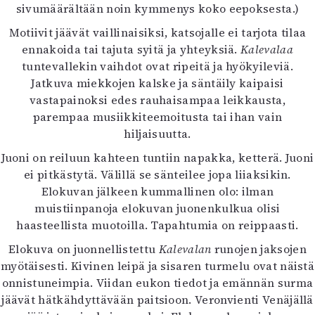
sivumäärältään noin kymmenys koko eepoksesta.)
Motiivit jäävät vaillinaisiksi, katsojalle ei tarjota tilaa
ennakoida tai tajuta syitä ja yhteyksiä.
Kalevalaa
tuntevallekin vaihdot ovat ripeitä ja hyökyileviä.
Jatkuva miekkojen kalske ja säntäily kaipaisi
vastapainoksi edes rauhaisampaa leikkausta,
parempaa musiikkiteemoitusta tai ihan vain
hiljaisuutta.
Juoni on reiluun kahteen tuntiin napakka, ketterä. Juoni
ei pitkästytä. Välillä se sänteilee jopa liiaksikin.
Elokuvan jälkeen kummallinen olo: ilman
muistiinpanoja elokuvan juonenkulkua olisi
haasteellista muotoilla. Tapahtumia on reippaasti.
Elokuva on juonnellistettu
Kalevalan
runojen jaksojen
myötäisesti. Kivinen leipä ja sisaren turmelu ovat näistä
onnistuneimpia. Viidan eukon tiedot ja emännän surma
jäävät hätkähdyttävään paitsioon. Veronvienti Venäjällä