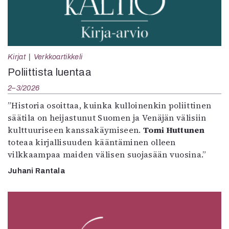
Kirjat
Verkkoartikkeli
Poliittista luentaa
2–3/2026
”Historia osoittaa, kuinka kulloinenkin poliittinen
säätila on heijastunut Suomen ja Venäjän välisiin
kulttuuriseen kanssakäymiseen.
Tomi Huttunen
toteaa kirjallisuuden kääntäminen olleen
vilkkaampaa maiden välisen suojasään vuosina.”
Juhani Rantala