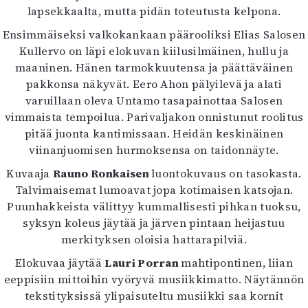
lapsekkaalta, mutta pidän toteutusta kelpona.
Ensimmäiseksi valkokankaan päärooliksi Elias Salosen
Kullervo on läpi elokuvan kiilusilmäinen, hullu ja
maaninen. Hänen tarmokkuutensa ja päättäväinen
pakkonsa näkyvät. Eero Ahon pälyilevä ja alati
varuillaan oleva Untamo tasapainottaa Salosen
vimmaista tempoilua. Parivaljakon onnistunut roolitus
pitää juonta kantimissaan. Heidän keskinäinen
viinanjuomisen hurmoksensa on taidonnäyte.
Kuvaaja
Rauno Ronkaisen
luontokuvaus on tasokasta.
Talvimaisemat lumoavat jopa kotimaisen katsojan.
Puunhakkeista välittyy kummallisesti pihkan tuoksu,
syksyn koleus jäytää ja järven pintaan heijastuu
merkityksen oloisia hattarapilviä.
Elokuvaa jäytää
Lauri Porran
mahtipontinen, liian
eeppisiin mittoihin vyöryvä musiikkimatto. Näytännön
tekstityksissä ylipaisuteltu musiikki saa kornit