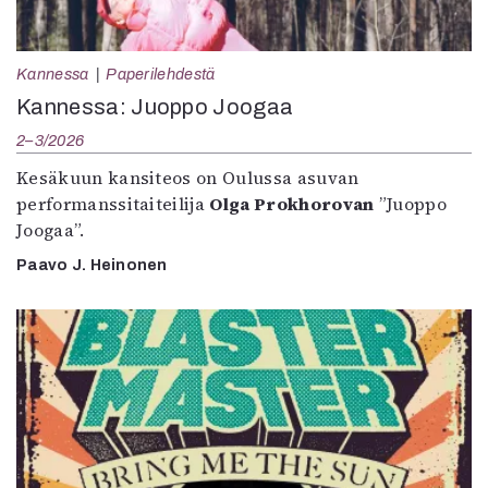
Kannessa
Paperilehdestä
Kannessa: Juoppo Joogaa
2–3/2026
Kesäkuun kansiteos on Oulussa asuvan
performanssitaiteilija
Olga Prokhorovan
”Juoppo
Joogaa”.
Paavo J. Heinonen