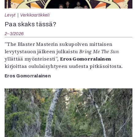
Levyt
Verkkoartikkeli
Paa skaks tässä?
2–3/2026
”The Blaster Masterin sukupolven mittaisen
levytystauon jälkeen julkaistu
Bring Me The Sun
yllättää myönteisesti”,
Eros Gomorralainen
kirjoittaa oululaisyhtyeen uudesta pitkäsoitosta.
Eros Gomorralainen