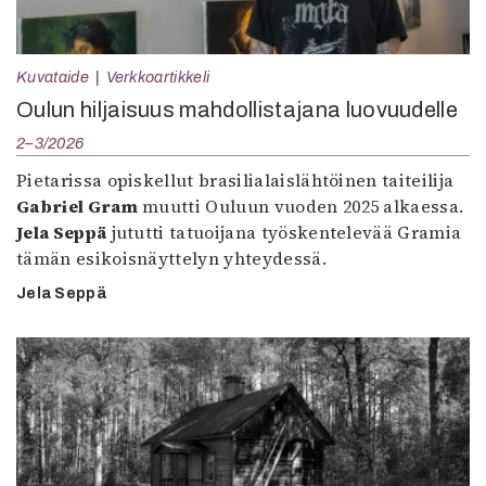
Kuvataide
Verkkoartikkeli
Oulun hiljaisuus mahdollistajana luovuudelle
2–3/2026
Pietarissa opiskellut brasilialaislähtöinen taiteilija
Gabriel Gram
muutti Ouluun vuoden 2025 alkaessa.
Jela Seppä
jututti tatuoijana työskentelevää Gramia
tämän esikoisnäyttelyn yhteydessä.
Jela Seppä