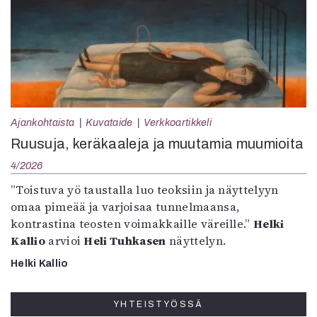
Ajankohtaista
Kuvataide
Verkkoartikkeli
Ruusuja, keräkaaleja ja muutamia muumioita
4/2026
”Toistuva yö taustalla luo teoksiin ja näyttelyyn
omaa pimeää ja varjoisaa tunnelmaansa,
kontrastina teosten voimakkaille väreille.”
Helki
Kallio
arvioi
Heli Tuhkasen
näyttelyn.
Helki Kallio
YHTEISTYÖSSÄ