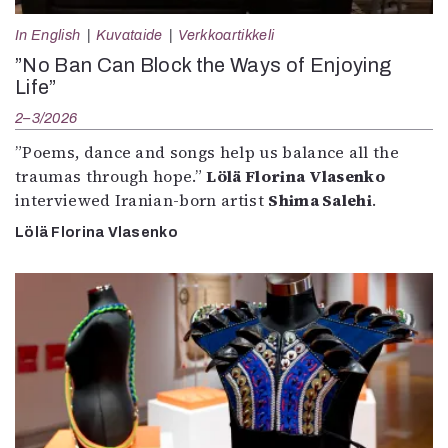
In English
Kuvataide
Verkkoartikkeli
”No Ban Can Block the Ways of Enjoying
Life”
2–3/2026
”Poems, dance and songs help us balance all the
traumas through hope.”
Lölä Florina Vlasenko
interviewed Iranian-born artist
Shima Salehi
.
Lölä Florina Vlasenko