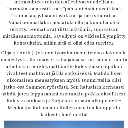
mittasuhteet tekstien alleviivaavuudellaa:n
”tarmokasta musiikkia”; ”pahaenteistä musiikkia”;
”kaihoisaa, jylhää musiikkia” ja niin sitä rataa.
Vähäisemmälläkin nostatuksella ja kumulla olisi
selvitty. Teemat ovat riittämättömiä, suorastaan
mitäänsanomattomia. Sävellystä on väkisellä ympätty
kohtauksiin, mihin sitä ei olisi edes tarvittu.
Ohjaaja Antti J. Jokinen työryhmineen toivoo elokuvalle
menestystä. Kotimaiset katsojansa se kai saanee, mutta
aihelmaan perehtymättömille kalevalaisen epiikan
vivahteet mahtavat jäädä sotkuiseksi. Mahdollisen
ulkomaisen menestyksen myötä suunnitteilla olisi
jatko-osa Sammon ryöstöstä. Sen haluaisin kernaasti
nähdä, joten loppusanani osoitankin poikkeuksellisesti
Kalevankankaan ja Karjalankunnaan ulkopuolelle:
Menkääpä katsomaan Kullervon iätön kamppailu
kaikesta huolimatta!