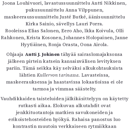
Kirjat
Joona Louhivuori, lavastussuunnittelu Antti Nikkinen,
In English
pukusuunnittelu Anna Vilppunen,
Esitystaide
maskeeraussuunnittelu Justé Butké, äänisuunnittelu
Arkisto
Kirka Sainio, sävellys Lauri Porra.
Rooleissa Elias Salonen, Eero Aho, lkka Koivula, Olli
Rahkonen, Krista Kosonen, Johannes Holopainen, Janne
Lehdet
Hyytiäinen, Ronja Orasta, Oona Airola.
4/2026
Ohjaaja
Antti J. Jokinen
tähyää sairaslomajaksonsa
2–3/2026
jälkeen pirtein katsein kansainvälisen levityksen
1/2026
pariin. Tämä seikka käy selväksi alkukohtauksista
6/2025
lähtien
Kullervon tarinassa.
Lavasteissa,
5/2025 saame
maskeerauksessa ja haastavissa lokaatioissa ei ole
5/2025
tarmoa ja vimmaa säästelty.
Lehtiarkisto
Vauhdikkaiden taisteluiden jälkikäsittelyyn on käytetty
Info
rutkasti aikaa. Elokuvan alkutahdit ovat
jenkkituotantoja matkien savukoneiden ja
Tilaus ja irtonumerot
erikoistehosteiden hyökyä. Rahaisa panostus luo
Yhteistyössä
kontrastin muutoin verkkaiseen rytmiikkaan
Toimitus