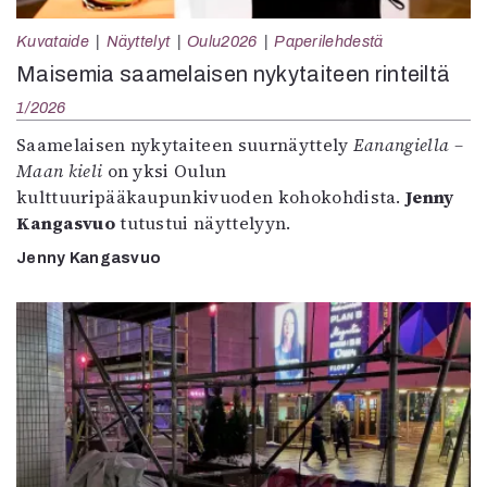
Kuvataide
Näyttelyt
Oulu2026
Paperilehdestä
Maisemia saamelaisen nykytaiteen rinteiltä
1/2026
Saamelaisen nykytaiteen suurnäyttely
Eanangiella –
Maan kieli
on yksi Oulun
kulttuuripääkaupunkivuoden kohokohdista.
Jenny
Kangasvuo
tutustui näyttelyyn.
Jenny Kangasvuo