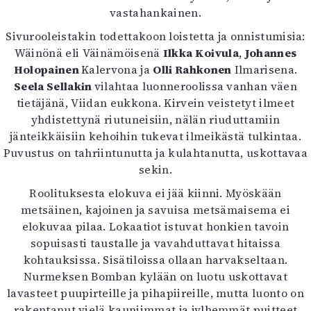
vastahankainen.
Sivurooleistakin todettakoon loistetta ja onnistumisia:
Wäinönä eli Väinämöisenä
Ilkka Koivula
,
Johannes
Holopainen
Kalervona ja
Olli Rahkonen
Ilmarisena.
Seela Sellakin
vilahtaa luonneroolissa vanhan väen
tietäjänä, Viidan eukkona. Kirvein veistetyt ilmeet
yhdistettynä riutuneisiin, nälän riuduttamiin
jänteikkäisiin kehoihin tukevat ilmeikästä tulkintaa.
Puvustus on tahriintunutta ja kulahtanutta, uskottavaa
sekin.
Roolituksesta elokuva ei jää kiinni. Myöskään
metsäinen, kajoinen ja savuisa metsämaisema ei
elokuvaa pilaa. Lokaatiot istuvat honkien tavoin
sopuisasti taustalle ja vavahduttavat hitaissa
kohtauksissa. Sisätiloissa ollaan harvakseltaan.
Nurmeksen Bomban kylään on luotu uskottavat
lavasteet puupirteille ja pihapiireille, mutta luonto on
rakentanut vielä kauniimmat ja jylhemmät puitteet