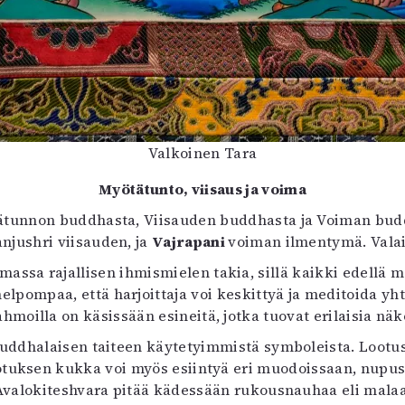
Valkoinen Tara
Myötätunto, viisaus ja voima
tunnon buddhasta, Viisauden buddhasta ja Voiman buddh
njushri viisauden, ja
Vajrapani
voiman ilmentymä. Valai
assa rajallisen ihmismielen takia, sillä kaikki edellä ma
pompaa, että harjoittaja voi keskittyä ja meditoida yhtä
moilla on käsissään esineitä, jotka tuovat erilaisia näk
 buddhalaisen taiteen käytetyimmistä symboleista. Lootu
otuksen kukka voi myös esiintyä eri muodoissaan, nupusta
Avalokiteshvara pitää kädessään rukousnauhaa eli malaa