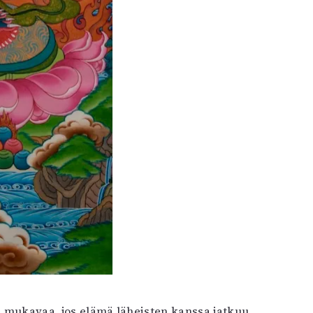
on mukavaa, jos elämä läheisten kanssa jatkuu