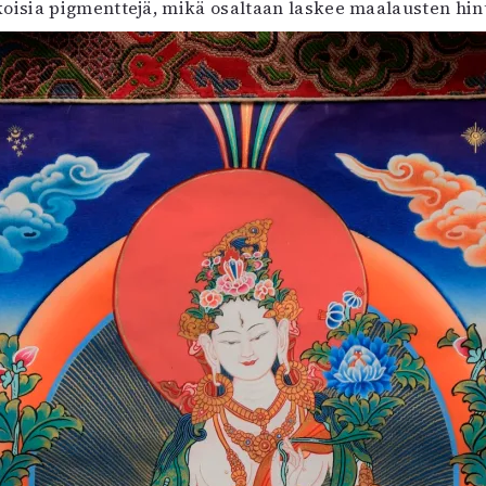
isia pigmenttejä, mikä osaltaan laskee maalausten hint