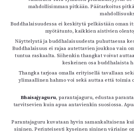
mahdollisimman pitkään. Päätarkoitus pitk
mahdollisuuksi
Buddhalaisuudessa ei keskitytä pelkästään oman i
myötätunto, kaikkien aistivien olent
Näyttelystä ja buddhalaisuudesta puhuttaessa kes
Buddhalaisuus ei rajaa autettavien joukkoa vain omiin
tuntua raskaalta. Siihenkin thangkat voivat autta
keskeinen osa buddhalaista ha
Thangka tarjoaa omalla erityisellä tavallaan se
ylimaallinen hahmo voi sekä auttaa että toimia 
Bhaisajyaguru
, parantajaguru, edustaa paranta
tarvitsevien kuin apua antavienkin suosiossa. Apua
Parantajaguru kuvataan hyvin samankaltaisena kui
sininen. Perinteisesti kyseinen sininen väriaine o