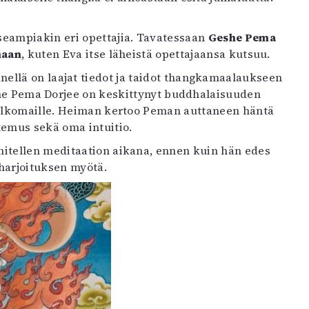
seampiakin eri opettajia. Tavatessaan
Geshe Pema
aan
, kuten Eva itse läheistä opettajaansa kutsuu.
ellä on laajat tiedot ja taidot thangkamaalaukseen
eshe Pema Dorjee on keskittynyt buddhalaisuuden
 ulkomaille. Heiman kertoo Peman auttaneen häntä
temus sekä oma intuitio.
ähitellen meditaation aikana, ennen kuin hän edes
harjoituksen myötä.