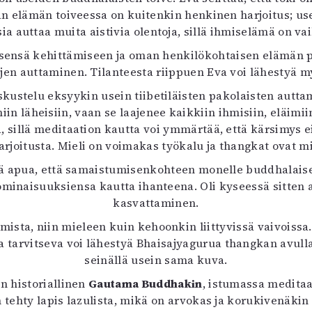
än elämän toiveessa on kuitenkin henkinen harjoitus; u
a auttaa muita aistivia olentoja, sillä ihmiselämä on va
tsensä kehittämiseen ja oman henkilökohtaisen elämän p
ojen auttaminen. Tilanteesta riippuen Eva voi lähestyä 
kustelu eksyykin usein tiibetiläisten pakolaisten auttam
 läheisiin, vaan se laajenee kaikkiin ihmisiin, eläimiin j
a, sillä meditaation kautta voi ymmärtää, että kärsimys
rjoitusta. Mieli on voimakas työkalu ja thangkat ovat m
kä apua, että samaistumisenkohteen monelle buddhalaise
ominaisuuksiensa kautta ihanteena. Oli kyseessä sitten
kasvattaminen.
mista, niin mieleen kuin kehoonkin liittyvissä vaivoissa
 tarvitseva voi lähestyä Bhaisajyagurua thangkan avulla, 
seinällä usein sama kuva.
n historiallinen
Gautama Buddhakin
, istumassa meditaa
n tehty lapis lazulista, mikä on arvokas ja korukivenäki