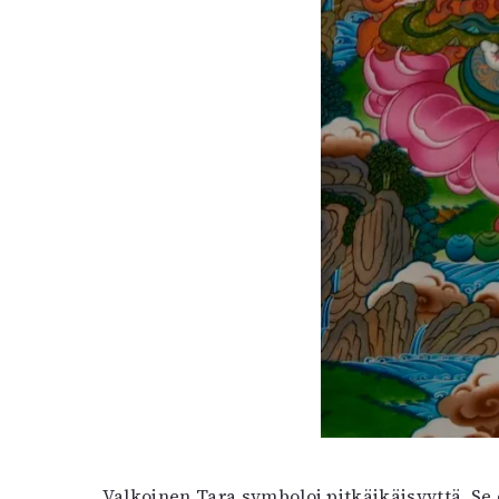
Valkoinen Tara symboloi pitkäikäisyyttä. Se 