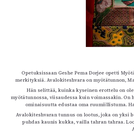
Opetuksissaan Geshe Pema Dorjee opetti Myötä
merkityksiä. Avalokiteshvara on myötätunnon, Ma
Hän selittää, kuinka kyseinen erottelu on olem
myötätunnossa, viisaudessa kuin voimassakin. On hel
ominaisuutta edustaa oma ruumiillistuma. Hah
Avalokiteshvaran tunnus on lootus, joka on yksi
puhdas kaunis kukka, vailla tahran tahraa. Lo