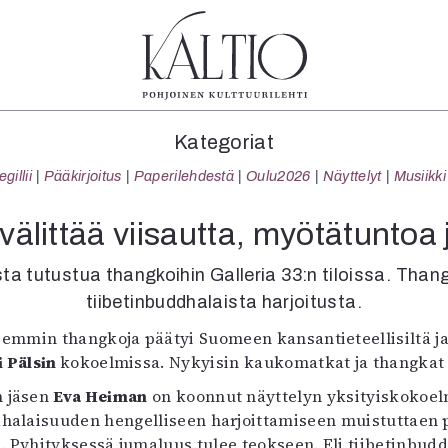
tegoriat
Lehdet
Info
Kategoriat
koartikkeli
4/2026
Tilaus j
illii
Pääkirjoitus
Paperilehdestä
Oulu2026
Näyttelyt
Musiikki
Teatteri
2–3/2026
irtonume
Tanssi
1/2026
Yhteistyö
älittää viisautta, myötätuntoa
Tanssi
6/2025
Toimitu
arjakuva
5/2025 saame
Mediatie
ta tutustua thangkoihin Galleria 33:n tiloissa. Thang
ámegillii
5/2025
Kaltio r
tiibetinbuddhalaista harjoitusta.
äkirjoitus
Lehtiarkisto
semmin thangkoja päätyi Suomeen kansantieteellisiltä j
erilehdestä
i Pälsin
kokoelmissa. Nykyisin kaukomatkat ja thangkat 
Oulu2026
Näyttelyt
n jäsen
Eva Heiman
on koonnut näyttelyn yksityiskokoelm
Musiikki
halaisuuden hengelliseen harjoittamiseen muistuttaen py
Levyt
e. Pyhityksessä jumaluus tulee teokseen. Eli tiibetinbudd