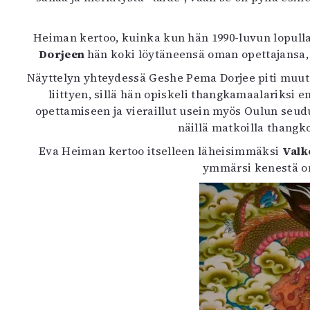
K
Heiman kertoo, kuinka kun hän 1990-luvun lopulla
I
Dorjeen
hän koki löytäneensä oman opettajansa, 
E
Näyttelyn yhteydessä Geshe Pema Dorjee piti muuta
liittyen, sillä hän opiskeli thangkamaalariksi
opettamiseen ja vieraillut usein myös Oulun seu
näillä matkoilla thangk
Eva Heiman kertoo itselleen läheisimmäksi
Valk
ymmärsi kenestä on