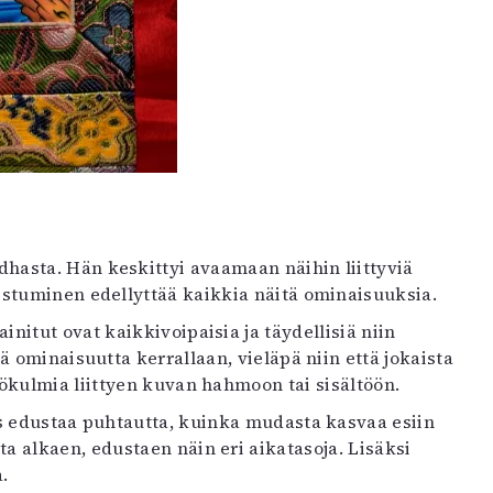
asta. Hän keskittyi avaamaan näihin liittyviä
stuminen edellyttää kaikkia näitä ominaisuuksia.
initut ovat kaikkivoipaisia ja täydellisiä niin
 ominaisuutta kerrallaan, vieläpä niin että jokaista
ökulmia liittyen kuvan hahmoon tai sisältöön.
s edustaa puhtautta, kuinka mudasta kasvaa esiin
 alkaen, edustaen näin eri aikatasoja. Lisäksi
.