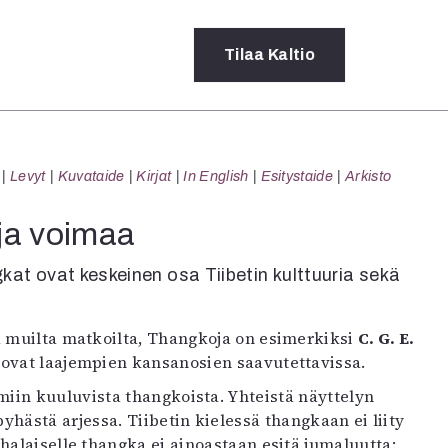
Tilaa
Kaltio
a
Levyt
Kuvataide
Kirjat
In English
Esitystaide
Arkisto
rot
ssä
 ja voimaa
s
dot
kat ovat keskeinen osa Tiibetin kulttuuria sekä
y
a muilta matkoilta, Thangkoja on esimerkiksi
C. G. E.
ovat laajempien kansanosien saavutettavissa.
iin kuuluvista thangkoista. Yhteistä näyttelyn
hästä arjessa. Tiibetin kielessä thangkaan ei liity
halaiselle thangka ei ainoastaan esitä jumaluutta: