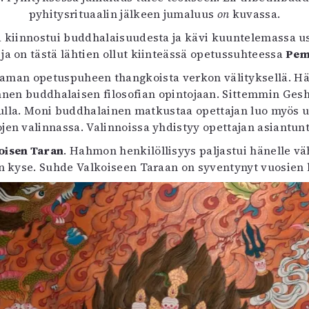
uvataide
pyhitysrituaalin jälkeen jumaluus
on
kuvassa.
Kirjat
 kiinnostui buddhalaisuudesta ja kävi kuuntelemassa u
n English
ja on tästä lähtien ollut kiinteässä opetussuhteessa
Pem
sitystaide
Arkisto
man opetuspuheen thangkoista verkon välityksellä. Hän
 ennen buddhalaisen filosofian opintojaan. Sittemmin G
dulla. Moni buddhalainen matkustaa opettajan luo myös
ojen valinnassa. Valinnoissa yhdistyy opettajan asiantun
oisen Taran
. Hahmon henkilöllisyys paljastui hänelle v
 kyse. Suhde Valkoiseen Taraan on syventynyt vuosien 