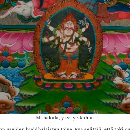
Mahakala, yksityiskohta.
on useiden buddhalaisten toive. Eva selittää, että toki 