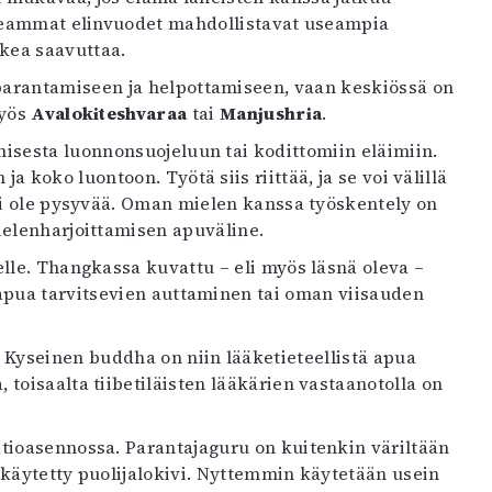
seammat elinvuodet mahdollistavat useampia
ikea saavuttaa.
arantamiseen ja helpottamiseen, vaan keskiössä on
myös
Avalokiteshvaraa
tai
Manjushria
.
isesta luonnonsuojeluun tai kodittomiin eläimiin.
a koko luontoon. Työtä siis riittää, ja se voi välillä
 ei ole pysyvää. Oman mielen kanssa työskentely on
ielenharjoittamisen apuväline.
lle. Thangkassa kuvattu – eli myös läsnä oleva –
 apua tarvitsevien auttaminen tai oman viisauden
. Kyseinen buddha on niin lääketieteellistä apua
toisaalta tiibetiläisten lääkärien vastaanotolla on
tioasennossa. Parantajaguru on kuitenkin väriltään
n käytetty puolijalokivi. Nyttemmin käytetään usein