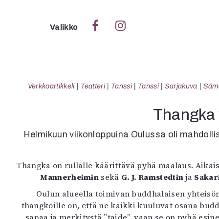
Sulje
Valikko
Ka
Verk
Verkkoartikkeli
Teatteri
Tanssi
Tanssi
Sarjakuva
Sámeg
Thangka v
S
Helmikuun viikonloppuina Oulussa oli mahdollis
S
Pä
Thangka on rullalle käärittävä pyhä maalaus. Aikai
Pap
Mannerheimin
sekä
G. J. Ramstedtin
ja
Sakar
Oulun alueella toimivan buddhalaisen yhteisö
thangkoille on, että ne kaikki kuuluvat osana budd
sanaa ja merkitystä ”taide”, vaan se on pyhä esin