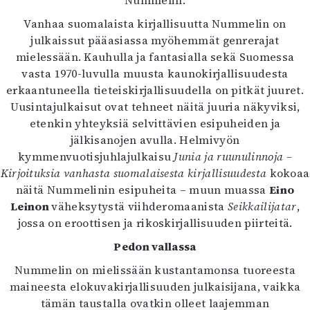
Nummelin.
Mediatiedot
Vanhaa suomalaista kirjallisuutta Nummelin on
Kaltio ry
julkaissut pääasiassa myöhemmät genrerajat
mielessään. Kauhulla ja fantasialla sekä Suomessa
vasta 1970-luvulla muusta kaunokirjallisuudesta
erkaantuneella tieteiskirjallisuudella on pitkät juuret.
Uusintajulkaisut ovat tehneet näitä juuria näkyviksi,
etenkin yhteyksiä selvittävien esipuheiden ja
jälkisanojen avulla. Helmivyön
kymmenvuotisjuhlajulkaisu
Junia ja ruunulinnoja –
Kirjoituksia vanhasta suomalaisesta kirjallisuudesta
kokoaa
näitä Nummelinin esipuheita – muun muassa
Eino
Leinon
väheksytystä viihderomaanista
Seikkailijatar
,
jossa on eroottisen ja rikoskirjallisuuden piirteitä.
Pedon vallassa
Nummelin on mielissään kustantamonsa tuoreesta
maineesta elokuvakirjallisuuden julkaisijana, vaikka
tämän taustalla ovatkin olleet laajemman