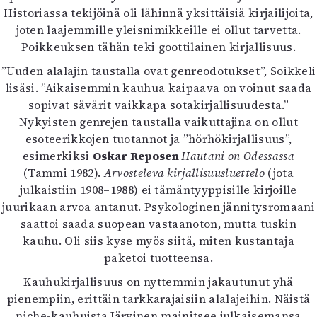
Historiassa tekijöinä oli lähinnä yksittäisiä kirjailijoita,
joten laajemmille yleisnimikkeille ei ollut tarvetta.
Poikkeuksen tähän teki goottilainen kirjallisuus.
”Uuden alalajin taustalla ovat genreodotukset”, Soikkeli
lisäsi. ”Aikaisemmin kauhua kaipaava on voinut saada
sopivat sävärit vaikkapa sotakirjallisuudesta.”
Nykyisten genrejen taustalla vaikuttajina on ollut
esoteerikkojen tuotannot ja ”hörhökirjallisuus”,
esimerkiksi
Oskar Reposen
Hautani on Odessassa
(Tammi 1982).
Arvosteleva kirjallisuusluettelo
(jota
julkaistiin 1908–1988) ei tämäntyyppisille kirjoille
juurikaan arvoa antanut. Psykologinen jännitysromaani
saattoi saada suopean vastaanoton, mutta tuskin
kauhu. Oli siis kyse myös siitä, miten kustantaja
paketoi tuotteensa.
Kauhukirjallisuus on nyttemmin jakautunut yhä
pienempiin, erittäin tarkkarajaisiin alalajeihin. Näistä
niche-kauhuista Järvinen mainitsee julkaisemansa