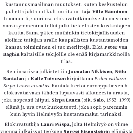
kustannusmaailman muutokset. Kuten keskustelun
puhetta johtanut kulttuuritoimittaja
Ville Hänninen
huomautti, suuri osa elokuvatutkimuksesta on viime
vuosikymmeninä tullut julki tieteellisten kustantajien
kautta. Sama pätee muihinkin tietokirjallisuuden
aloihin: tutkijan uralle kaupallisten kustantamoiden
kanssa toimiminen ei tuo meriittejä. Eikä
Peter von
Baghin
kaltaisille tekijöille ole enää kirjamarkkinoilla
tilaa.
Seminaarissa julkistettiin
Joonatan Nikkisen
,
Niilo
Rantalan
ja
Kalle Toivosen
kirjoittama
Pedon vallassa –
Sirpa Lanen arvoitus
. Rantala kertoi eurooppalaisen b-
elokuvataivaan tähden lupaavasti alkaneesta urasta,
joka nopeasti hiipui.
Sirpa Lanen
(oik.
Salo
, 1952–1999)
elämä ja ura ovat kuriositeetti, joka sopii paremmin
kuin hyvin Helmivyön kustantamaksi tarinaksi.
Elokuvatutkija
Lauri Piispa
, jolta Helmivyö on viime
vuonna julkaissut teoksen
Sergei Eisensteinin
elämästä