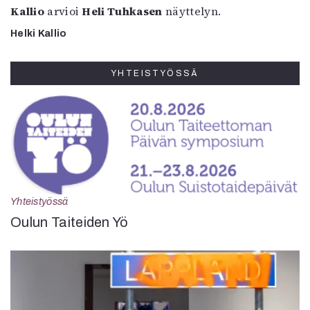
Kallio
arvioi
Heli Tuhkasen
näyttelyn.
Helki Kallio
YHTEISTYÖSSÄ
Yhteistyössä
Oulun Taiteiden Yö