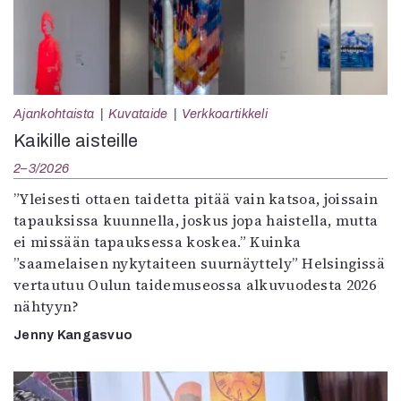
Ajankohtaista
Kuvataide
Verkkoartikkeli
Kaikille aisteille
2–3/2026
”Yleisesti ottaen taidetta pitää vain katsoa, joissain
tapauksissa kuunnella, joskus jopa haistella, mutta
ei missään tapauksessa koskea.” Kuinka
”saamelaisen nykytaiteen suurnäyttely” Helsingissä
vertautuu Oulun taidemuseossa alkuvuodesta 2026
nähtyyn?
Jenny Kangasvuo