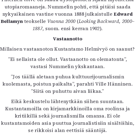
utopiaromaaneja. Nummelin pohti, että pitäisi saada
nykyaikainen vastine vuonna 1888 julkaistulle
Edward
Bellamyn
teokselle
Vuonna 2000
(
Looking Backward, 2000–
1887
, suom. ensi kerran 1902).
Vastaanotto
Millaisen vastaanoton Kustantamo Helmivyö on saanut?
”Ei sellaista ole ollut. Vastaanotto on olematonta”,
vastasi Nummelin ykskantaan.
”Jos täällä aletaan puhua kulttuurijournalismin
kuolemasta, poistun paikalta”, parahti Ville Hänninen.
”Siitä on puhuttu aivan liikaa.”
Eikä keskustelu lähtenytkään siihen suuntaan.
Kustantamoilla on kirjamarkkinoilla oma roolinsa ja
kritiikillä sekä journalismilla omansa. Ei ole
kustantamoiden asia puuttua journalistisiin sisältöihin,
se rikkoisi alan eettisiä sääntöjä.