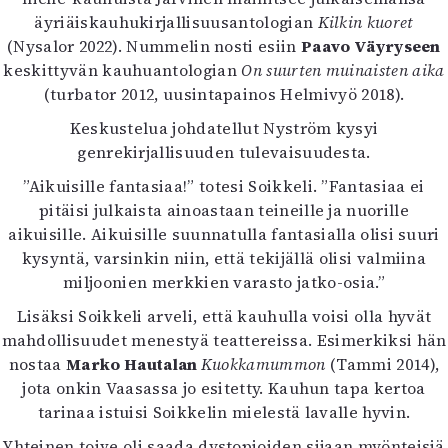
äyriäiskauhukirjallisuusantologian
Kilkin kuoret
(Nysalor 2022). Nummelin nosti esiin
Paavo Väyryseen
keskittyvän kauhuantologian
On suurten muinaisten aika
(turbator 2012, uusintapainos Helmivyö 2018).
Keskustelua johdatellut Nyström kysyi
genrekirjallisuuden tulevaisuudesta.
”Aikuisille fantasiaa!” totesi Soikkeli. ”Fantasiaa ei
pitäisi julkaista ainoastaan teineille ja nuorille
aikuisille. Aikuisille suunnatulla fantasialla olisi suuri
kysyntä, varsinkin niin, että tekijällä olisi valmiina
miljoonien merkkien varasto jatko-osia.”
Lisäksi Soikkeli arveli, että kauhulla voisi olla hyvät
mahdollisuudet menestyä teattereissa. Esimerkiksi hän
nostaa
Marko Hautalan
Kuokkamummon
(Tammi 2014),
jota onkin Vaasassa jo esitetty. Kauhun tapa kertoa
tarinaa istuisi Soikkelin mielestä lavalle hyvin.
Yhteinen toive oli saada dystopioiden sijaan myönteisiä