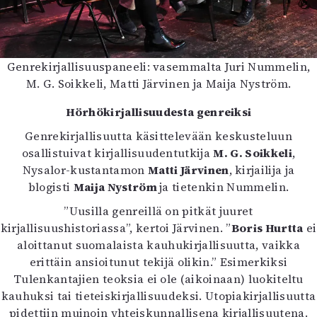
Genrekirjallisuuspaneeli: vasemmalta Juri Nummelin,
M. G. Soikkeli, Matti Järvinen ja Maija Nyström.
Hörhökirjallisuudesta genreiksi
Genrekirjallisuutta käsittelevään keskusteluun
osallistuivat kirjallisuudentutkija
M. G. Soikkeli
,
Nysalor-kustantamon
Matti Järvinen
, kirjailija ja
blogisti
Maija Nyström
ja tietenkin Nummelin.
”Uusilla genreillä on pitkät juuret
kirjallisuushistoriassa”, kertoi Järvinen. ”
Boris Hurtta
ei
aloittanut suomalaista kauhukirjallisuutta, vaikka
erittäin ansioitunut tekijä olikin.” Esimerkiksi
Tulenkantajien teoksia ei ole (aikoinaan) luokiteltu
kauhuksi tai tieteiskirjallisuudeksi. Utopiakirjallisuutta
pidettiin muinoin yhteiskunnallisena kirjallisuutena.