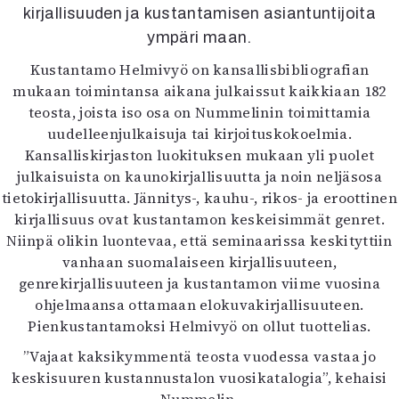
Kirjat
kirjallisuuden ja kustantamisen asiantuntijoita
In English
ympäri maan.
Esitystaide
Kustantamo Helmivyö on kansallisbibliografian
Arkisto
mukaan toimintansa aikana julkaissut kaikkiaan 182
teosta, joista iso osa on Nummelinin toimittamia
Lehdet
uudelleenjulkaisuja tai kirjoituskokoelmia.
4/2026
Kansalliskirjaston luokituksen mukaan yli puolet
2–3/2026
julkaisuista on kaunokirjallisuutta ja noin neljäsosa
1/2026
tietokirjallisuutta. Jännitys-, kauhu-, rikos- ja eroottinen
6/2025
kirjallisuus ovat kustantamon keskeisimmät genret.
5/2025 saame
Niinpä olikin luontevaa, että seminaarissa keskityttiin
5/2025
vanhaan suomalaiseen kirjallisuuteen,
Lehtiarkisto
genrekirjallisuuteen ja kustantamon viime vuosina
ohjelmaansa ottamaan elokuvakirjallisuuteen.
Info
Pienkustantamoksi Helmivyö on ollut tuottelias.
Tilaus ja irtonumerot
”Vajaat kaksikymmentä teosta vuodessa vastaa jo
Yhteistyössä
keskisuuren kustannustalon vuosikatalogia”, kehaisi
Toimitus