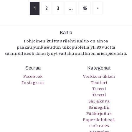
1
2
3
…
46
>
Kaltio
Pohjoinen kulttuurilehti Kaltio on ainoa
pääkaupunkiseudun ulkopuolella yli 80 vuotta
säännöllisesti ilmestynyt valtakunnallinen mielipidelehti.
Seuraa
Kategoriat
Facebook
Verkkoartikkeli
Instagram
Teatteri
Tanssi
Tanssi
Sarjakuva
Sámegillii
Pääkirjoitus
Paperilehdestä
Oulu2026