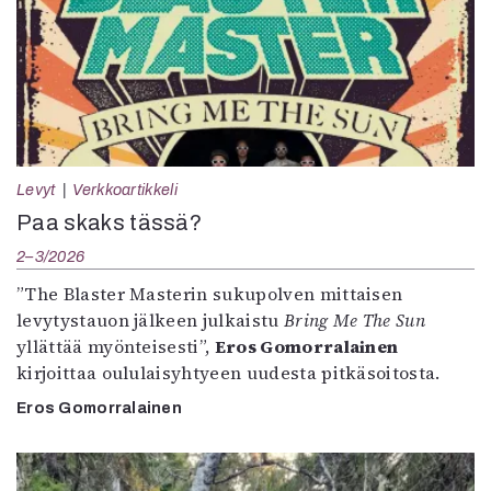
Levyt
Verkkoartikkeli
Paa skaks tässä?
2–3/2026
”The Blaster Masterin sukupolven mittaisen
levytystauon jälkeen julkaistu
Bring Me The Sun
yllättää myönteisesti”,
Eros Gomorralainen
kirjoittaa oululaisyhtyeen uudesta pitkäsoitosta.
Eros Gomorralainen