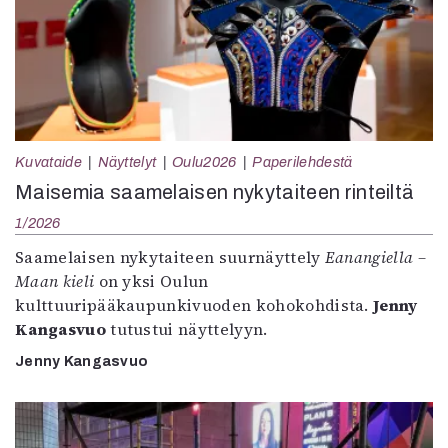
Kuvataide
Näyttelyt
Oulu2026
Paperilehdestä
Maisemia saamelaisen nykytaiteen rinteiltä
1/2026
Saamelaisen nykytaiteen suurnäyttely
Eanangiella –
Maan kieli
on yksi Oulun
kulttuuripääkaupunkivuoden kohokohdista.
Jenny
Kangasvuo
tutustui näyttelyyn.
Jenny Kangasvuo