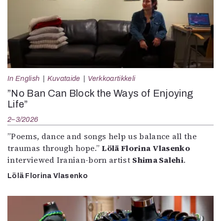
In English
Kuvataide
Verkkoartikkeli
”No Ban Can Block the Ways of Enjoying
Life”
2–3/2026
”Poems, dance and songs help us balance all the
traumas through hope.”
Lölä Florina Vlasenko
interviewed Iranian-born artist
Shima Salehi
.
Lölä Florina Vlasenko