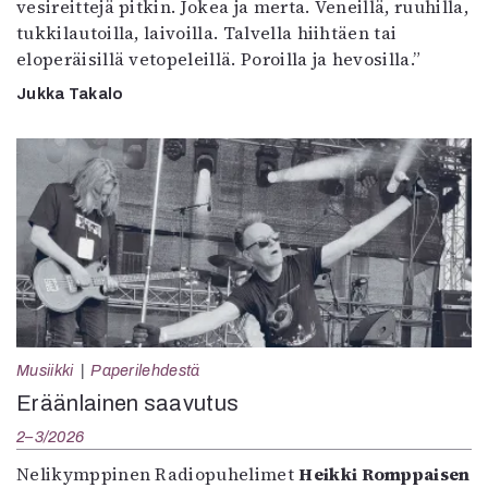
vesireittejä pitkin. Jokea ja merta. Veneillä, ruuhilla,
tukkilautoilla, laivoilla. Talvella hiihtäen tai
eloperäisillä vetopeleillä. Poroilla ja hevosilla.”
Jukka Takalo
Musiikki
Paperilehdestä
Eräänlainen saavutus
2–3/2026
Nelikymppinen Radiopuhelimet
Heikki Romppaisen