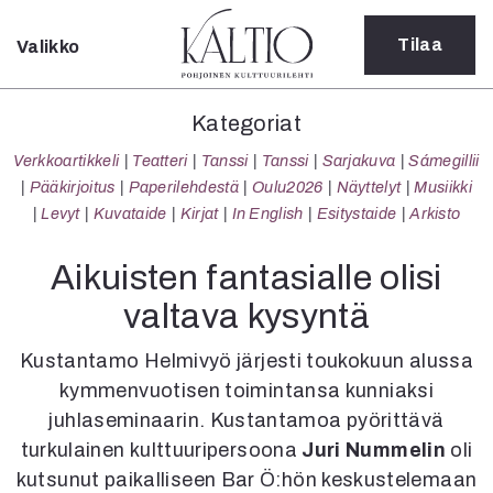
Tilaa
Valikko
Sulje
Kategoriat
Kategoriat
Verkkoartikkeli
Verkkoartikkeli
Teatteri
Tanssi
Tanssi
Sarjakuva
Sámegillii
Teatteri
Pääkirjoitus
Paperilehdestä
Oulu2026
Näyttelyt
Musiikki
Tanssi
Levyt
Kuvataide
Kirjat
In English
Esitystaide
Arkisto
Tanssi
Sarjakuva
Aikuisten fantasialle olisi
Sámegillii
valtava kysyntä
Pääkirjoitus
Paperilehdestä
Kustantamo Helmivyö järjesti toukokuun alussa
Oulu2026
kymmenvuotisen toimintansa kunniaksi
Näyttelyt
juhlaseminaarin. Kustantamoa pyörittävä
Musiikki
Levyt
turkulainen kulttuuripersoona
Juri Nummelin
oli
Kuvataide
kutsunut paikalliseen Bar Ö:hön keskustelemaan