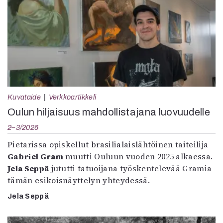
Kuvataide
Verkkoartikkeli
Oulun hiljaisuus mahdollistajana luovuudelle
2–3/2026
Pietarissa opiskellut brasilialaislähtöinen taiteilija
Gabriel Gram
muutti Ouluun vuoden 2025 alkaessa.
Jela Seppä
jututti tatuoijana työskentelevää Gramia
tämän esikoisnäyttelyn yhteydessä.
Jela Seppä