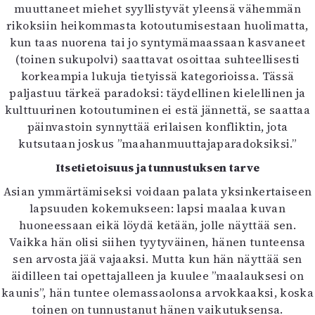
Kirjat
muuttaneet miehet syyllistyvät yleensä vähemmän
In English
rikoksiin heikommasta kotoutumisestaan huolimatta,
Esitystaide
kun taas nuorena tai jo syntymämaassaan kasvaneet
Arkisto
(toinen sukupolvi) saattavat osoittaa suhteellisesti
korkeampia lukuja tietyissä kategorioissa. Tässä
paljastuu tärkeä paradoksi: täydellinen kielellinen ja
Lehdet
kulttuurinen kotoutuminen ei estä jännettä, se saattaa
4/2026
päinvastoin synnyttää erilaisen konfliktin, jota
2–3/2026
kutsutaan joskus ”maahanmuuttajaparadoksiksi.”
1/2026
Itsetietoisuus ja tunnustuksen tarve
6/2025
5/2025 saame
Asian ymmärtämiseksi voidaan palata yksinkertaiseen
5/2025
lapsuuden kokemukseen: lapsi maalaa kuvan
Lehtiarkisto
huoneessaan eikä löydä ketään, jolle näyttää sen.
Vaikka hän olisi siihen tyytyväinen, hänen tunteensa
Info
sen arvosta jää vajaaksi. Mutta kun hän näyttää sen
äidilleen tai opettajalleen ja kuulee ”maalauksesi on
Tilaus ja irtonumerot
kaunis”, hän tuntee olemassaolonsa arvokkaaksi, koska
Yhteistyössä
toinen on tunnustanut hänen vaikutuksensa.
Toimitus