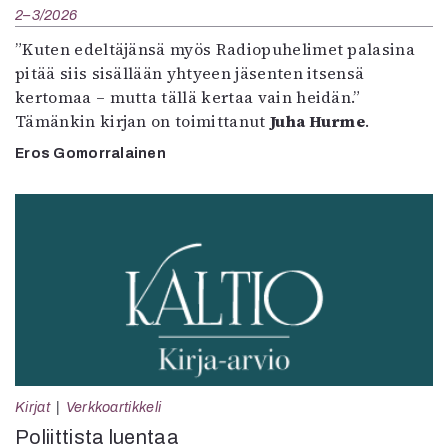
2–3/2026
”Kuten edeltäjänsä myös Radiopuhelimet palasina
pitää siis sisällään yhtyeen jäsenten itsensä
kertomaa – mutta tällä kertaa vain heidän.”
Tämänkin kirjan on toimittanut
Juha Hurme
.
Eros Gomorralainen
Kirjat
Verkkoartikkeli
Poliittista luentaa