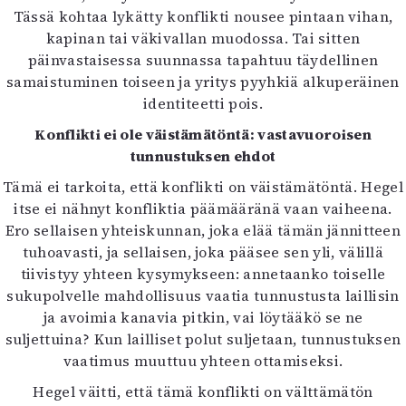
Tässä kohtaa lykätty konflikti nousee pintaan vihan,
kapinan tai väkivallan muodossa. Tai sitten
päinvastaisessa suunnassa tapahtuu täydellinen
samaistuminen toiseen ja yritys pyyhkiä alkuperäinen
identiteetti pois.
Konflikti ei ole väistämätöntä: vastavuoroisen
tunnustuksen ehdot
Tämä ei tarkoita, että konflikti on väistämätöntä. Hegel
itse ei nähnyt konfliktia päämääränä vaan vaiheena.
Ero sellaisen yhteiskunnan, joka elää tämän jännitteen
tuhoavasti, ja sellaisen, joka pääsee sen yli, välillä
tiivistyy yhteen kysymykseen: annetaanko toiselle
sukupolvelle mahdollisuus vaatia tunnustusta laillisin
ja avoimia kanavia pitkin, vai löytääkö se ne
suljettuina? Kun lailliset polut suljetaan, tunnustuksen
vaatimus muuttuu yhteen ottamiseksi.
Hegel väitti, että tämä konflikti on välttämätön