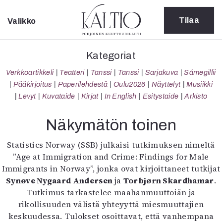
Tilaa
Valikko
Sulje
Kategoriat
Kategoriat
Verkkoartikkeli
Verkkoartikkeli
Teatteri
Tanssi
Tanssi
Sarjakuva
Sámegillii
Teatteri
Pääkirjoitus
Paperilehdestä
Oulu2026
Näyttelyt
Musiikki
Tanssi
Levyt
Kuvataide
Kirjat
In English
Esitystaide
Arkisto
Tanssi
Sarjakuva
Näkymätön toinen
Sámegillii
Pääkirjoitus
Statistics Norway (SSB) julkaisi tutkimuksen nimeltä
Paperilehdestä
”Age at Immigration and Crime: Findings for Male
Oulu2026
Immigrants in Norway”, jonka ovat kirjoittaneet tutkijat
Näyttelyt
Synøve Nygaard Andersen
ja
Torbjørn Skardhamar
.
Musiikki
Tutkimus tarkastelee maahanmuuttoiän ja
Levyt
rikollisuuden välistä yhteyyttä miesmuuttajien
Kuvataide
keskuudessa. Tulokset osoittavat, että vanhempana