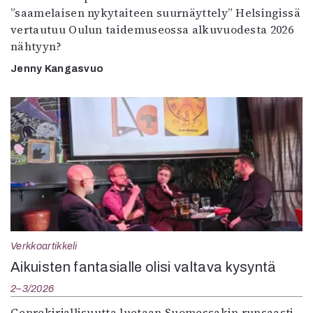
”saamelaisen nykytaiteen suurnäyttely” Helsingissä
vertautuu Oulun taidemuseossa alkuvuodesta 2026
nähtyyn?
Jenny Kangasvuo
Verkkoartikkeli
Aikuisten fantasialle olisi valtava kysyntä
2–3/2026
Genrekirjallisuutta luetaan Suomessakin runsaasti.