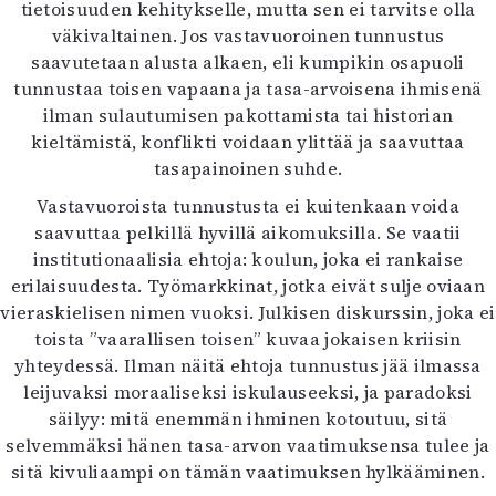
tietoisuuden kehitykselle, mutta sen ei tarvitse olla
väkivaltainen. Jos vastavuoroinen tunnustus
saavutetaan alusta alkaen, eli kumpikin osapuoli
tunnustaa toisen vapaana ja tasa-arvoisena ihmisenä
ilman sulautumisen pakottamista tai historian
kieltämistä, konflikti voidaan ylittää ja saavuttaa
tasapainoinen suhde.
Vastavuoroista tunnustusta ei kuitenkaan voida
saavuttaa pelkillä hyvillä aikomuksilla. Se vaatii
institutionaalisia ehtoja: koulun, joka ei rankaise
erilaisuudesta. Työmarkkinat, jotka eivät sulje oviaan
vieraskielisen nimen vuoksi. Julkisen diskurssin, joka ei
toista ”vaarallisen toisen” kuvaa jokaisen kriisin
yhteydessä. Ilman näitä ehtoja tunnustus jää ilmassa
leijuvaksi moraaliseksi iskulauseeksi, ja paradoksi
säilyy: mitä enemmän ihminen kotoutuu, sitä
selvemmäksi hänen tasa-arvon vaatimuksensa tulee ja
sitä kivuliaampi on tämän vaatimuksen hylkääminen.