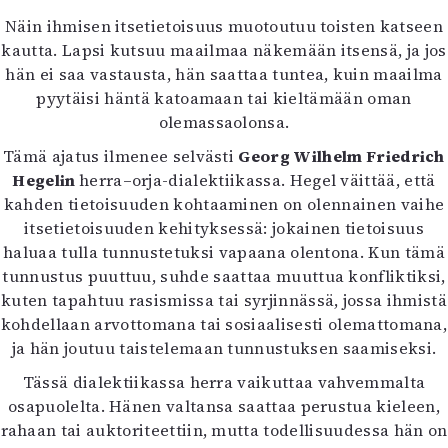
Mediatiedot
Näin ihmisen itsetietoisuus muotoutuu toisten katseen
Kaltio ry
kautta. Lapsi kutsuu maailmaa näkemään itsensä, ja jos
hän ei saa vastausta, hän saattaa tuntea, kuin maailma
pyytäisi häntä katoamaan tai kieltämään oman
olemassaolonsa.
Tämä ajatus ilmenee selvästi
Georg Wilhelm Friedrich
Hegelin
herra–orja-dialektiikassa. Hegel väittää, että
kahden tietoisuuden kohtaaminen on olennainen vaihe
itsetietoisuuden kehityksessä: jokainen tietoisuus
haluaa tulla tunnustetuksi vapaana olentona. Kun tämä
tunnustus puuttuu, suhde saattaa muuttua konfliktiksi,
kuten tapahtuu rasismissa tai syrjinnässä, jossa ihmistä
kohdellaan arvottomana tai sosiaalisesti olemattomana,
ja hän joutuu taistelemaan tunnustuksen saamiseksi.
Tässä dialektiikassa herra vaikuttaa vahvemmalta
osapuolelta. Hänen valtansa saattaa perustua kieleen,
rahaan tai auktoriteettiin, mutta todellisuudessa hän on