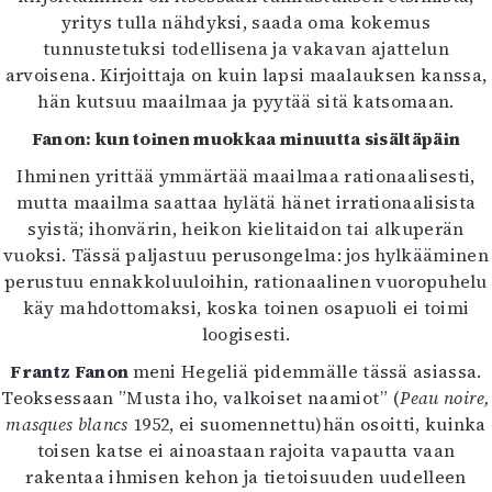
yritys tulla nähdyksi, saada oma kokemus
tunnustetuksi todellisena ja vakavan ajattelun
arvoisena. Kirjoittaja on kuin lapsi maalauksen kanssa,
hän kutsuu maailmaa ja pyytää sitä katsomaan.
Fanon: kun toinen muokkaa minuutta sisältäpäin
Ihminen yrittää ymmärtää maailmaa rationaalisesti,
mutta maailma saattaa hylätä hänet irrationaalisista
syistä; ihonvärin, heikon kielitaidon tai alkuperän
vuoksi. Tässä paljastuu perusongelma: jos hylkääminen
perustuu ennakkoluuloihin, rationaalinen vuoropuhelu
käy mahdottomaksi, koska toinen osapuoli ei toimi
loogisesti.
Frantz Fanon
meni Hegeliä pidemmälle tässä asiassa.
Teoksessaan ”Musta iho, valkoiset naamiot” (
Peau noire,
masques blancs
1952, ei suomennettu)hän osoitti, kuinka
toisen katse ei ainoastaan rajoita vapautta vaan
rakentaa ihmisen kehon ja tietoisuuden uudelleen