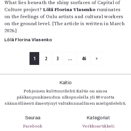
What lies beneath the shiny surfaces of Capital of
Culture project?
Lölä Florina Vlasenko
ruminates
on the feelings of Oulu artists and cultural workers
on the ground level. [The article is written in March
2026.]
Lölä Florina Vlasenko
1
2
3
…
46
>
Kaltio
Pohjoinen kulttuurilehti Kaltio on ainoa
pääkaupunkiseudun ulkopuolella yli 80 vuotta
säännöllisesti ilmestynyt valtakunnallinen mielipidelehti.
Seuraa
Kategoriat
Facebook
Verkkoartikkeli