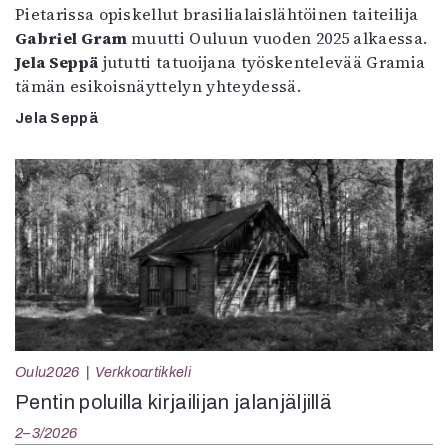
Pietarissa opiskellut brasilialaislähtöinen taiteilija
Gabriel Gram
muutti Ouluun vuoden 2025 alkaessa.
Jela Seppä
jututti tatuoijana työskentelevää Gramia
tämän esikoisnäyttelyn yhteydessä.
Jela Seppä
Oulu2026
Verkkoartikkeli
Pentin poluilla kirjailijan jalanjäljillä
2–3/2026