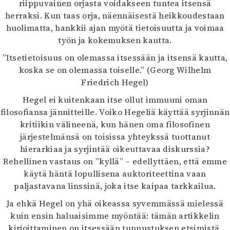
riippuvainen orjasta voidakseen tuntea itsensä
herraksi. Kun taas orja, näennäisestä heikkoudestaan
huolimatta, hankkii ajan myötä tietoisuutta ja voimaa
työn ja kokemuksen kautta.
”Itsetietoisuus on olemassa itsessään ja itsensä kautta,
koska se on olemassa toiselle.” (Georg Wilhelm
Friedrich Hegel)
Hegel ei kuitenkaan itse ollut immuuni oman
filosofiansa jännitteille. Voiko Hegeliä käyttää syrjinnän
kritiikin välineenä, kun hänen oma filosofinen
järjestelmänsä on toisissa yhteykssä tuottanut
hierarkiaa ja syrjintää oikeuttavaa diskurssia?
Rehellinen vastaus on ”kyllä” – edellyttäen, että emme
käytä häntä lopullisena auktoriteettina vaan
paljastavana linssinä, joka itse kaipaa tarkkailua.
Ja ehkä Hegel on yhä oikeassa syvemmässä mielessä
kuin ensin haluaisimme myöntää: tämän artikkelin
kirjoittaminen on itsessään tunnustuksen etsimistä,