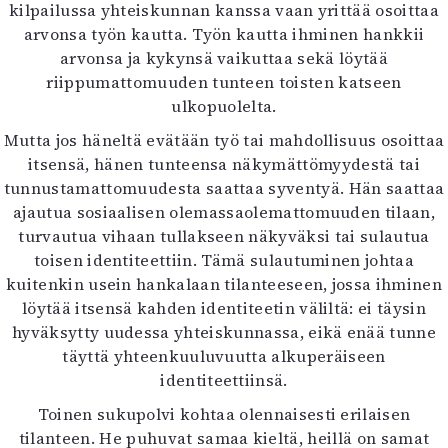
kilpailussa yhteiskunnan kanssa vaan yrittää osoittaa
arvonsa työn kautta. Työn kautta ihminen hankkii
arvonsa ja kykynsä vaikuttaa sekä löytää
riippumattomuuden tunteen toisten katseen
ulkopuolelta.
Mutta jos häneltä evätään työ tai mahdollisuus osoittaa
itsensä, hänen tunteensa näkymättömyydestä tai
tunnustamattomuudesta saattaa syventyä. Hän saattaa
ajautua sosiaalisen olemassaolemattomuuden tilaan,
turvautua vihaan tullakseen näkyväksi tai sulautua
toisen identiteettiin. Tämä sulautuminen johtaa
kuitenkin usein hankalaan tilanteeseen, jossa ihminen
löytää itsensä kahden identiteetin väliltä: ei täysin
hyväksytty uudessa yhteiskunnassa, eikä enää tunne
täyttä yhteenkuuluvuutta alkuperäiseen
identiteettiinsä.
Toinen sukupolvi kohtaa olennaisesti erilaisen
tilanteen. He puhuvat samaa kieltä, heillä on samat