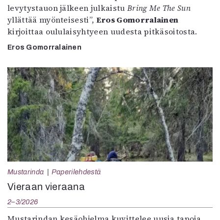
levytystauon jälkeen julkaistu
Bring Me The Sun
yllättää myönteisesti”,
Eros Gomorralainen
kirjoittaa oululaisyhtyeen uudesta pitkäsoitosta.
Eros Gomorralainen
Mustarinda
Paperilehdestä
Vieraan vieraana
2–3/2026
Mustarindan kesäohjelma kuvittelee uusia tapoja