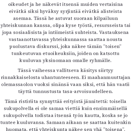
oikeudet ja he näkevät itsensä muiden vertaisina
eivätkä siksi hyväksy syrjintää eivätkä alisteista
asemaa. Tässä he astuvat suoraan kilpailuun
yhteiskunnan kanssa, olipa kyse työstä, resursseista tai
jopa sosiaalisista ja intiimeistä suhteista. Vastauksena
vastaanottavassa yhteiskunnassa saattaa nousta
puolustava diskurssi, joka näkee tämän ”toisen”
tunkeutuvan etuoikeuksiin, joiden on katsottu
kuuluvan yksinomaan omalle ryhmälle.
Tässä vaiheessa vallitseva käsitys siirtyy
rinnakkaiselosta uhantunteeseen. Ei maahanmuuttajan
olemassaolon vuoksi sinänsä vaan siksi, että hän vaatii
täyttä tunnustusta tasa-arvoisuudelleen.
Tämä ristiriita synnyttää erityistä jännitettä: toisella
sukupolvella ei ole samaa viettiä kuin ensimmäisellä
sukupolvella todistaa itsensä työn kautta, koska se jo
tuntee kuuluvansa. Samaan aikaan se saattaa kuitenkin
huomata, että yhteiskunta näkee sen yhä ”toisena”.