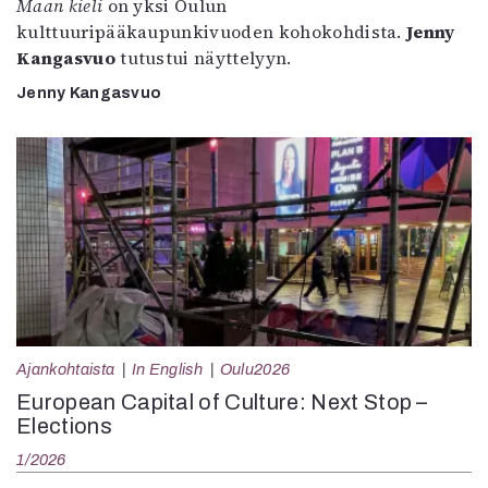
Maan kieli
on yksi Oulun
kulttuuripääkaupunkivuoden kohokohdista.
Jenny
Kangasvuo
tutustui näyttelyyn.
Jenny Kangasvuo
Ajankohtaista
In English
Oulu2026
European Capital of Culture: Next Stop –
Elections
1/2026