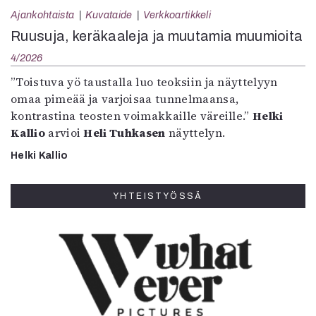
Ajankohtaista
Kuvataide
Verkkoartikkeli
Ruusuja, keräkaaleja ja muutamia muumioita
4/2026
”Toistuva yö taustalla luo teoksiin ja näyttelyyn
omaa pimeää ja varjoisaa tunnelmaansa,
kontrastina teosten voimakkaille väreille.”
Helki
Kallio
arvioi
Heli Tuhkasen
näyttelyn.
Helki Kallio
YHTEISTYÖSSÄ