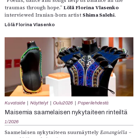
”Poems, dance and songs help us balance all the
traumas through hope.”
Lölä Florina Vlasenko
interviewed Iranian-born artist
Shima Salehi
.
Lölä Florina Vlasenko
Kuvataide
Näyttelyt
Oulu2026
Paperilehdestä
Maisemia saamelaisen nykytaiteen rinteiltä
1/2026
Saamelaisen nykytaiteen suurnäyttely
Eanangiella –