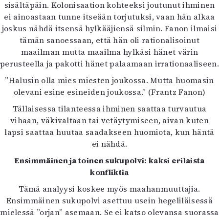
sisältäpäin. Kolonisaation kohteeksi joutunut ihminen
ei ainoastaan tunne itseään torjutuksi, vaan hän alkaa
joskus nähdä itsensä hylkääjiensä silmin. Fanon ilmaisi
tämän sanoessaan, että hän oli rationalisoinut
maailman mutta maailma hylkäsi hänet värin
perusteella ja pakotti hänet palaamaan irrationaaliseen.
”Halusin olla mies miesten joukossa. Mutta huomasin
olevani esine esineiden joukossa.” (Frantz Fanon)
Tällaisessa tilanteessa ihminen saattaa turvautua
vihaan, väkivaltaan tai vetäytymiseen, aivan kuten
lapsi saattaa huutaa saadakseen huomiota, kun häntä
ei nähdä.
Ensimmäinen ja toinen sukupolvi: kaksi erilaista
konfliktia
Tämä analyysi koskee myös maahanmuuttajia.
Ensimmäinen sukupolvi asettuu usein hegeliläisessä
mielessä ”orjan” asemaan. Se ei katso olevansa suorassa