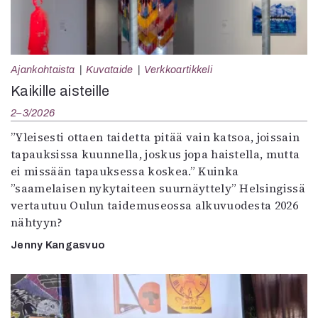
Ajankohtaista
Kuvataide
Verkkoartikkeli
Kaikille aisteille
2–3/2026
”Yleisesti ottaen taidetta pitää vain katsoa, joissain
tapauksissa kuunnella, joskus jopa haistella, mutta
ei missään tapauksessa koskea.” Kuinka
”saamelaisen nykytaiteen suurnäyttely” Helsingissä
vertautuu Oulun taidemuseossa alkuvuodesta 2026
nähtyyn?
Jenny Kangasvuo