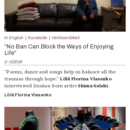
In English
Kuvataide
Verkkoartikkeli
”No Ban Can Block the Ways of Enjoying
Life”
2–3/2026
”Poems, dance and songs help us balance all the
traumas through hope.”
Lölä Florina Vlasenko
interviewed Iranian-born artist
Shima Salehi
.
Lölä Florina Vlasenko