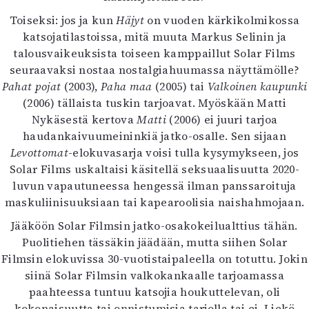
Toiseksi: jos ja kun
Häjyt
on vuoden kärkikolmikossa
katsojatilastoissa, mitä muuta Markus Selinin ja
talousvaikeuksista toiseen kamppaillut Solar Films
seuraavaksi nostaa nostalgiahuumassa näyttämölle?
Pahat pojat
(2003),
Paha maa
(2005) tai
Valkoinen kaupunki
(2006) tällaista tuskin tarjoavat. Myöskään Matti
Nykäsestä kertova
Matti
(2006) ei juuri tarjoa
haudankaivuumeininkiä jatko-osalle. Sen sijaan
Levottomat
-elokuvasarja voisi tulla kysymykseen, jos
Solar Films uskaltaisi käsitellä seksuaalisuutta 2020-
luvun vapautuneessa hengessä ilman panssaroituja
maskuliinisuuksiaan tai kapearoolisia naishahmojaan.
Jääköön Solar Filmsin jatko-osakokeilualttius tähän.
Puolitiehen tässäkin jäädään, mutta siihen Solar
Filmsin elokuvissa 30-vuotistaipaleella on totuttu. Jokin
siinä Solar Filmsin valkokankaalle tarjoamassa
paahteessa tuntuu katsojia houkuttelevan, oli
kokonaisuutta tai onnistumisia tarjolla tai ei. Liekö