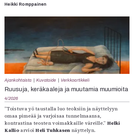
Heikki Romppainen
Ajankohtaista
Kuvataide
Verkkoartikkeli
Ruusuja, keräkaaleja ja muutamia muumioita
4/2026
”Toistuva yö taustalla luo teoksiin ja näyttelyyn
omaa pimeää ja varjoisaa tunnelmaansa,
kontrastina teosten voimakkaille väreille.”
Helki
Kallio
arvioi
Heli Tuhkasen
näyttelyn.