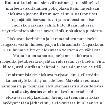
Kuten alkukohtauksien väkinäinen ja töksähtelevä
murteen vääntäminen pohojolaasittain, myöskään
elokuvan juonnellistaminen ei suju. Katkonaiset
langanjämät harsoontuvat ja ovat ensimmäisen
puoliskon aikana välillä kutojiltaan hukassa
näyttelemisen ohessa myös käsikirjoituksen puolesta.
Elokuvan keriminen ja karstaaminen punaiseksi
langaksi vaatii ihmeen paljon kehräämistä. Napakkuus
2000-luvun vaihteen elokuvaan verraten on vähäistä.
Mutta kuten sanottua, neljännes elokuvan
juonenkuljetuksesta sujahtaa rukissaan vyyhdeksi. Siitä
kiitos Jussi Murikan hahmolle, jota Edelmann esittää.
Onnistumisiakin elokuva tarjoaa: Pini Hellstedtin
kameratyöskentely on edelleen Mäkelän seurassa
harmonista ja toisinaan elokuvamaisesti kutkuttelevaa.
Kalle Chydenius
onnistuu keskinkertaisesti
elokuvasävellyksellään. Aiempaa teemamusiikkia
hyödynnetään järkevästi, ja elokuvassa kuullaan vain