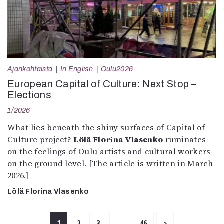
Ajankohtaista
In English
Oulu2026
European Capital of Culture: Next Stop –
Elections
1/2026
What lies beneath the shiny surfaces of Capital of
Culture project?
Lölä Florina Vlasenko
ruminates
on the feelings of Oulu artists and cultural workers
on the ground level. [The article is written in March
2026.]
Lölä Florina Vlasenko
1
2
3
…
46
>