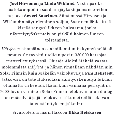
Joel Hirvonen
ja
Linda Wiklund
. Vastinpariksi
Mediatiedot
säätökauppoihin saadaan jäykästi ja maneereihin
Kaltio ry
nojaava
Severi Saarinen
. Siinä missä Hirvosen ja
Wiklundin näytteleminen soljuu, Saarinen läpiesittää
kireää rengasliikkeen bulvaania, jonka
näyttelytyöskentely on pitkälti kolmen ilmeen
toistamista.
Häjyjen
ensimmäinen osa millenniumin kynnyksellä oli
tapaus. Se tavoitti tuolloin peräti 330 000 katsojaa
teatterilevityksessä. Ohjaaja Aleksi Mäkelä vastaa
molemmista
Häjyistä
, ja hänen rinnallaan nähdään niin
Solar Filmsin kuin Mäkelän vakiokuvaaja
Pini Hellstedt
.
Jatko-osa on toteutukseltaan äänityöskentelyä lukuun
ottamatta virheetön. Ikään kuin vanhana perisyntinä
2000-luvun vaihteen Solar Filmsin elokuviin alun dialogi
on epäselvää ja jää elokuvan alkumetreillä sekavan
taustaäänityksen jalkoihin.
Sivurooleista mainittakoon
Ilkka Heiskasen