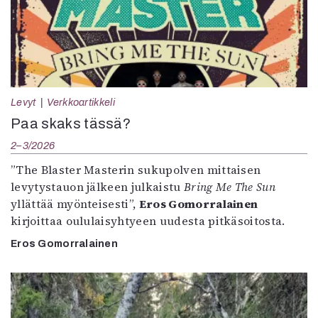
Levyt
Verkkoartikkeli
Paa skaks tässä?
2–3/2026
”The Blaster Masterin sukupolven mittaisen
levytystauon jälkeen julkaistu
Bring Me The Sun
yllättää myönteisesti”,
Eros Gomorralainen
kirjoittaa oululaisyhtyeen uudesta pitkäsoitosta.
Eros Gomorralainen