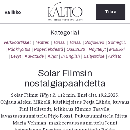
Tilaa
Valikko
Sulje
Kategoriat
Kategoriat
Verkkoartikkeli
Verkkoartikkeli
Teatteri
Tanssi
Tanssi
Sarjakuva
Sámegillii
Teatteri
Pääkirjoitus
Paperilehdestä
Oulu2026
Näyttelyt
Musiikki
Tanssi
Levyt
Kuvataide
Kirjat
In English
Esitystaide
Arkisto
Tanssi
Sarjakuva
Solar Filmsin
Sámegillii
nostalgiapaahdetta
Pääkirjoitus
Paperilehdestä
Solar Films:
Häjyt 2
. 112 min. Ensi-ilta 19.2.2025.
Oulu2026
Ohjaus Aleksi Mäkelä, käsikirjoitus Petja Lähde, kuvaus
Näyttelyt
Pini Hellstedt, leikkaus Kimmo Taavila,
Musiikki
lavastussuunnittelu Pirjo Rossi, Pukusuunnittelu Riitta-
Levyt
Maria Vehman, maskeeraussuunnittelu Jenni
Kuvataide
Aejmelaeus-Pyysing, äänisuunnittelu Pekka