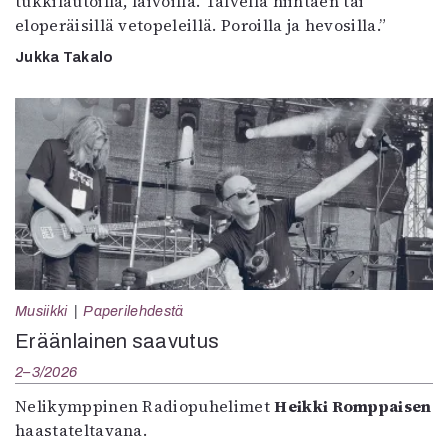
tukkilautoilla, laivoilla. Talvella hiihtäen tai
eloperäisillä vetopeleillä. Poroilla ja hevosilla.”
Jukka Takalo
Musiikki
Paperilehdestä
Eräänlainen saavutus
2–3/2026
Nelikymppinen Radiopuhelimet
Heikki Romppaisen
haastateltavana.