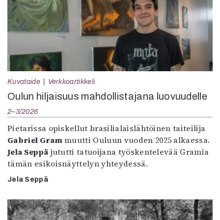
Kuvataide
Verkkoartikkeli
Oulun hiljaisuus mahdollistajana luovuudelle
2–3/2026
Pietarissa opiskellut brasilialaislähtöinen taiteilija
Gabriel Gram
muutti Ouluun vuoden 2025 alkaessa.
Jela Seppä
jututti tatuoijana työskentelevää Gramia
tämän esikoisnäyttelyn yhteydessä.
Jela Seppä