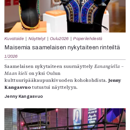
Kuvataide
Näyttelyt
Oulu2026
Paperilehdestä
Maisemia saamelaisen nykytaiteen rinteiltä
1/2026
Saamelaisen nykytaiteen suurnäyttely
Eanangiella –
Maan kieli
on yksi Oulun
kulttuuripääkaupunkivuoden kohokohdista.
Jenny
Kangasvuo
tutustui näyttelyyn.
Jenny Kangasvuo