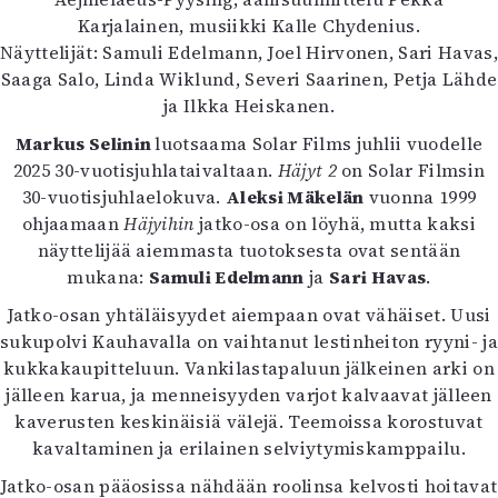
Kirjat
Karjalainen, musiikki Kalle Chydenius.
In English
Näyttelijät: Samuli Edelmann, Joel Hirvonen, Sari Havas,
Esitystaide
Saaga Salo, Linda Wiklund, Severi Saarinen, Petja Lähde
Arkisto
ja Ilkka Heiskanen.
Markus Selinin
luotsaama Solar Films juhlii vuodelle
Lehdet
2025 30-vuotisjuhlataivaltaan.
Häjyt 2
on Solar Filmsin
4/2026
30-vuotisjuhlaelokuva.
Aleksi Mäkelän
vuonna 1999
2–3/2026
ohjaamaan
Häjyihin
jatko-osa on löyhä, mutta kaksi
1/2026
näyttelijää aiemmasta tuotoksesta ovat sentään
6/2025
mukana:
Samuli Edelmann
ja
Sari Havas
.
5/2025 saame
Jatko-osan yhtäläisyydet aiempaan ovat vähäiset. Uusi
5/2025
sukupolvi Kauhavalla on vaihtanut lestinheiton ryyni- ja
Lehtiarkisto
kukkakaupitteluun. Vankilastapaluun jälkeinen arki on
jälleen karua, ja menneisyyden varjot kalvaavat jälleen
Info
kaverusten keskinäisiä välejä. Teemoissa korostuvat
Tilaus ja irtonumerot
kavaltaminen ja erilainen selviytymiskamppailu.
Yhteistyössä
Jatko-osan pääosissa nähdään roolinsa kelvosti hoitavat
Toimitus