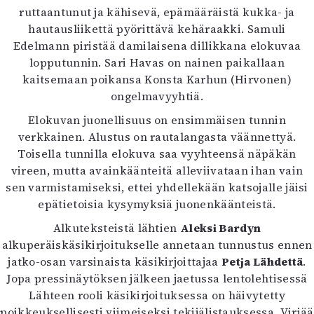
ruttaantunut ja kähisevä, epämääräistä kukka- ja
hautausliikettä pyörittävä kehäraakki. Samuli
Edelmann piristää damilaisena dillikkana elokuvaa
lopputunnin. Sari Havas on nainen paikallaan
kaitsemaan poikansa Konsta Karhun (Hirvonen)
ongelmavyyhtiä.
Elokuvan juonellisuus on ensimmäisen tunnin
verkkainen. Alustus on rautalangasta väännettyä.
Toisella tunnilla elokuva saa vyyhteensä näpäkän
vireen, mutta avainkäänteitä alleviivataan ihan vain
sen varmistamiseksi, ettei yhdellekään katsojalle jäisi
epätietoisia kysymyksiä juonenkäänteistä.
Alkuteksteistä lähtien
Aleksi Bardyn
alkuperäiskäsikirjoitukselle annetaan tunnustus ennen
jatko-osan varsinaista käsikirjoittajaa
Petja Lähdettä
.
Jopa pressinäytöksen jälkeen jaetussa lentolehtisessä
Lähteen rooli käsikirjoituksessa on häivytetty
poikkeuksellisesti viimeiseksi tekijälistauksessa. Viriää