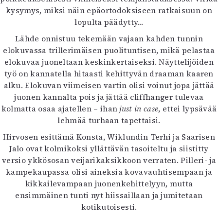
kysymys, miksi näin epäortodoksiseen ratkaisuun on
lopulta päädytty…
Lähde onnistuu tekemään vajaan kahden tunnin
elokuvassa trillerimäisen puolituntisen, mikä pelastaa
elokuvaa juoneltaan keskinkertaiseksi. Näyttelijöiden
työ on kannatella hitaasti kehittyvän draaman kaaren
alku. Elokuvan viimeisen vartin olisi voinut jopa jättää
juonen kannalta pois ja jättää cliffhanger tulevaa
kolmatta osaa ajatellen – ihan
just in case
, ettei lypsävää
lehmää turhaan tapettaisi.
Hirvosen esittämä Konsta, Wiklundin Terhi ja Saarisen
Jalo ovat kolmikoksi yllättävän tasoiteltu ja siistitty
versio ykkösosan veijarikaksikkoon verraten. Pilleri- ja
kampekaupassa olisi aineksia kovavauhtisempaan ja
kikkailevampaan juonenkehittelyyn, mutta
ensimmäinen tunti nyt hiissaillaan ja jumitetaan
kotikutoisesti.