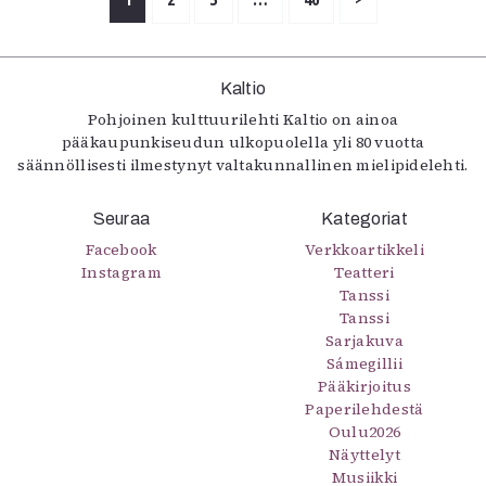
Kaltio
Pohjoinen kulttuurilehti Kaltio on ainoa
pääkaupunkiseudun ulkopuolella yli 80 vuotta
säännöllisesti ilmestynyt valtakunnallinen mielipidelehti.
Seuraa
Kategoriat
Facebook
Verkkoartikkeli
Instagram
Teatteri
Tanssi
Tanssi
Sarjakuva
Sámegillii
Pääkirjoitus
Paperilehdestä
Oulu2026
Näyttelyt
Musiikki