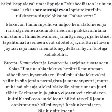
kaksi kappalevalintaa: Eppujen ”Murheellisten laulujen
maa” sekä
Pate Mustajärven
lopputeksteihin
tulkitsema singlelohkaisu ”Pahaa verta”.
Elokuvan tummanpuhuva miljöö heinälatoineen ja
ränsistyneine rakennuksineen on paikkavalintana
onnistunut. Ihmistenvälinen jännittyneisyys ja hektiset
tapahtumat aseineen ovat siloiteltuja, mutta riittävän
jäytääviä ja mässäilemättömyydellään hyvin luotuja
kohokohtia.
Varesta
,
Kummeleita
ja
Levottomia
sarjoina tuottaneen
Solar Filmsin juhlaelokuva herättää muutaman
aiheellisen kysymyksen. Ensiksi: juhlaelokuvaksi
valittiin siis jotain nostalgista ja menestynyttä, mutta
mikä sai ohjaaja Aleksi Mäkelän sitoutumaan juuri
tähän Edelmannin ja
Juha Veijosen
veijarimaiseen
kulttiklassikoon uudelleen? Miksi tärvellä jotain
onnistunutta? Miksi tyytyä keskinkertaiseen
käsikirjoitukseen?