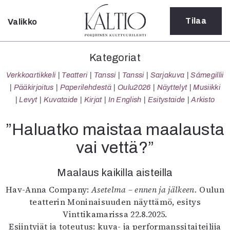
Tilaa
Valikko
Sulje
Kategoriat
Kategoriat
Verkkoartikkeli
Verkkoartikkeli
Teatteri
Tanssi
Tanssi
Sarjakuva
Sámegillii
Teatteri
Pääkirjoitus
Paperilehdestä
Oulu2026
Näyttelyt
Musiikki
Tanssi
Levyt
Kuvataide
Kirjat
In English
Esitystaide
Arkisto
Tanssi
Sarjakuva
”Haluatko maistaa maalausta
Sámegillii
vai vettä?”
Pääkirjoitus
Paperilehdestä
Maalaus kaikilla aisteilla
Oulu2026
Näyttelyt
Hav-Anna Company:
Asetelma – ennen ja jälkeen.
Oulun
Musiikki
teatterin Moninaisuuden näyttämö, esitys
Levyt
Vinttikamarissa 22.8.2025.
Kuvataide
Esiintyjät ja toteutus: kuva- ja performanssitaiteilija