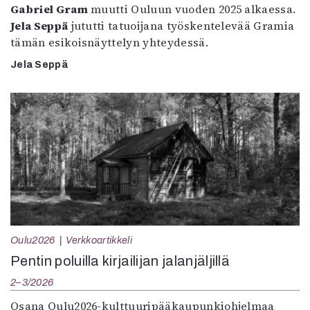
Gabriel Gram
muutti Ouluun vuoden 2025 alkaessa.
Jela Seppä
jututti tatuoijana työskentelevää Gramia
tämän esikoisnäyttelyn yhteydessä.
Jela Seppä
Oulu2026
Verkkoartikkeli
Pentin poluilla kirjailijan jalanjäljillä
2–3/2026
Osana Oulu2026-kulttuuripääkaupunkiohjelmaa