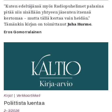
”Kuten edeltäjänsä myös Radiopuhelimet palasina
pitää siis sisällään yhtyeen jäsenten itsensä
kertomaa – mutta tällä kertaa vain heidän.”
Tämänkin kirjan on toimittanut
Juha Hurme
.
Eros Gomorralainen
Kirjat
Verkkoartikkeli
Poliittista luentaa
2–3/2026