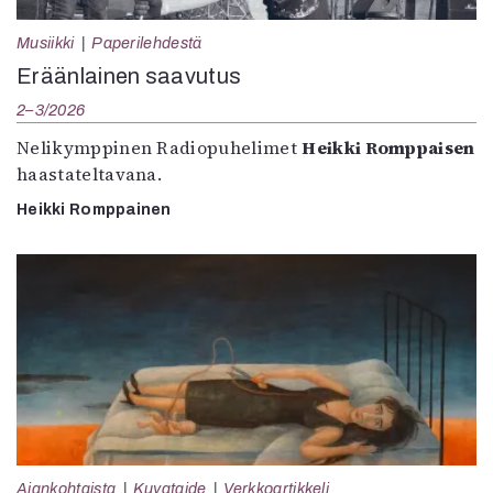
Musiikki
Paperilehdestä
Eräänlainen saavutus
2–3/2026
Nelikymppinen Radiopuhelimet
Heikki Romppaisen
haastateltavana.
Heikki Romppainen
Ajankohtaista
Kuvataide
Verkkoartikkeli