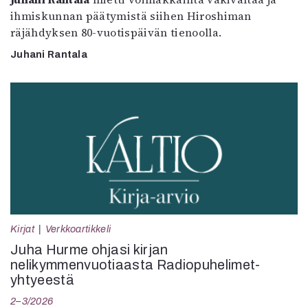
ihmiskunnan päätymistä siihen Hiroshiman
räjähdyksen 80-vuotispäivän tienoolla.
Juhani Rantala
Kirjat
Verkkoartikkeli
Juha Hurme ohjasi kirjan
nelikymmenvuotiaasta Radiopuhelimet-
yhtyeestä
2–3/2026