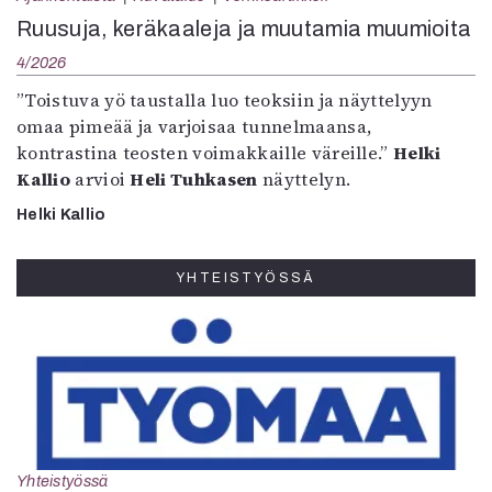
Ruusuja, keräkaaleja ja muutamia muumioita
4/2026
”Toistuva yö taustalla luo teoksiin ja näyttelyyn
omaa pimeää ja varjoisaa tunnelmaansa,
kontrastina teosten voimakkaille väreille.”
Helki
Kallio
arvioi
Heli Tuhkasen
näyttelyn.
Helki Kallio
YHTEISTYÖSSÄ
Yhteistyössä