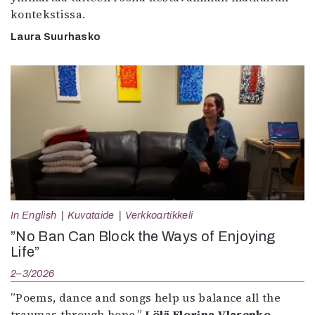
kontekstissa.
Laura Suurhasko
In English
Kuvataide
Verkkoartikkeli
”No Ban Can Block the Ways of Enjoying
Life”
2–3/2026
”Poems, dance and songs help us balance all the
traumas through hope.”
Lölä Florina Vlasenko