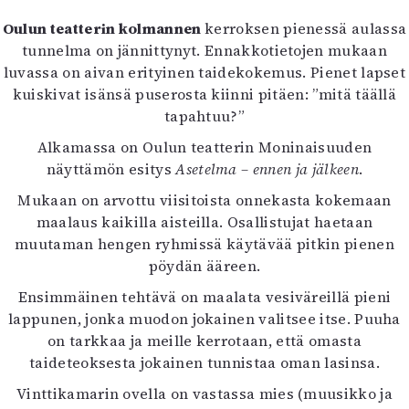
Oulun teatterin kolmannen
kerroksen pienessä aulassa
tunnelma on jännittynyt. Ennakkotietojen mukaan
luvassa on aivan erityinen taidekokemus. Pienet lapset
kuiskivat isänsä puserosta kiinni pitäen: ”mitä täällä
tapahtuu?”
Alkamassa on Oulun teatterin Moninaisuuden
näyttämön esitys
Asetelma – ennen ja jälkeen
.
Mukaan on arvottu viisitoista onnekasta kokemaan
maalaus kaikilla aisteilla. Osallistujat haetaan
muutaman hengen ryhmissä käytävää pitkin pienen
pöydän ääreen.
Ensimmäinen tehtävä on maalata vesiväreillä pieni
lappunen, jonka muodon jokainen valitsee itse. Puuha
on tarkkaa ja meille kerrotaan, että omasta
taideteoksesta jokainen tunnistaa oman lasinsa.
Vinttikamarin ovella on vastassa mies (muusikko ja