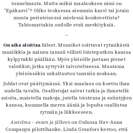
tunnelmasta. Mutta miksi maalauksen nimi on
”Epäkasvi”? Oliko teoksessa aiemmin kasvi tai jotain
muuta perinteisessä mielessä konkreettista?
Tahtomattakin oudolle etsii merkityksiä.
—
On aika aloittaa
bileet. Muusikot soittavat rytmikästä
musiikkia ja nainen tanssii villisti loisteputken kanssa
kylpytakki päällään. Myös yleisölle jaetaan pienet
valotikut, jotka syttyvät taivuteltaessa. Muutama
yleisössäkin uskaltautuu tanssiin mukaan.
Juhlat ovat päättymässä. Yksi maalaus on koettu ihan
uudella tavalla. Osallistujat saivat tutkia ja ihmetellä
asioita, maistella makuja, jutella toistensa ja esiintyjien
kanssa, kuunnella meren ääniä ja lopulta osallistua
rytmiin ja liikkeeseen.
Asetelma – ennen ja jälkeen
on Oulussa Hav-Anna
Companyn pilottihanke. Linda Granfors kertoo, että