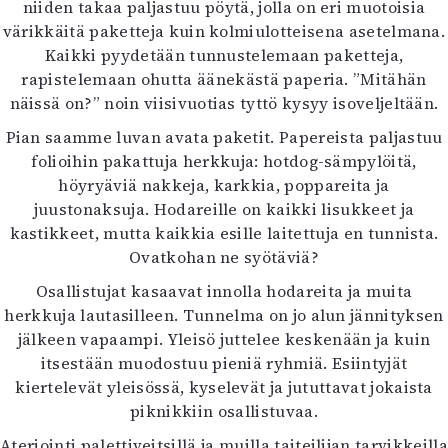
niiden takaa paljastuu pöytä, jolla on eri muotoisia
värikkäitä paketteja kuin kolmiulotteisena asetelmana.
Kaikki pyydetään tunnustelemaan paketteja,
rapistelemaan ohutta äänekästä paperia. ”Mitähän
näissä on?” noin viisivuotias tyttö kysyy isoveljeltään.
Pian saamme luvan avata paketit. Papereista paljastuu
folioihin pakattuja herkkuja: hotdog-sämpylöitä,
höyryäviä nakkeja, karkkia, poppareita ja
juustonaksuja. Hodareille on kaikki lisukkeet ja
kastikkeet, mutta kaikkia esille laitettuja en tunnista.
Ovatkohan ne syötäviä?
Osallistujat kasaavat innolla hodareita ja muita
herkkuja lautasilleen. Tunnelma on jo alun jännityksen
jälkeen vapaampi. Yleisö juttelee keskenään ja kuin
itsestään muodostuu pieniä ryhmiä. Esiintyjät
kiertelevät yleisössä, kyselevät ja jututtavat jokaista
piknikkiin osallistuvaa.
Ateriointi palettiveitsillä ja muilla taiteilijan tarvikkeilla