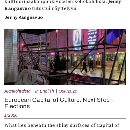
kulttuuripääkaupunkivuoden kohokohdista.
Jenny
Kangasvuo
tutustui näyttelyyn.
Jenny Kangasvuo
Ajankohtaista
In English
Oulu2026
European Capital of Culture: Next Stop –
Elections
1/2026
What lies beneath the shiny surfaces of Capital of