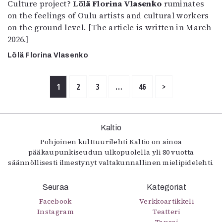
Culture project?
Lölä Florina Vlasenko
ruminates
on the feelings of Oulu artists and cultural workers
on the ground level. [The article is written in March
2026.]
Lölä Florina Vlasenko
1
2
3
…
46
>
Kaltio
Pohjoinen kulttuurilehti Kaltio on ainoa
pääkaupunkiseudun ulkopuolella yli 80 vuotta
säännöllisesti ilmestynyt valtakunnallinen mielipidelehti.
Seuraa
Kategoriat
Facebook
Verkkoartikkeli
Instagram
Teatteri