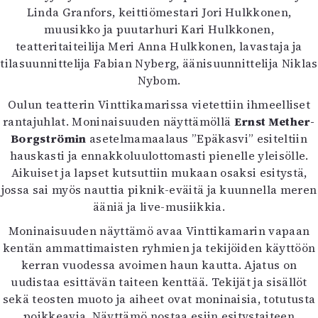
Kirjat
Linda Granfors, keittiömestari Jori Hulkkonen,
In English
muusikko ja puutarhuri Kari Hulkkonen,
Esitystaide
teatteritaiteilija Meri Anna Hulkkonen, lavastaja ja
Arkisto
tilasuunnittelija Fabian Nyberg, äänisuunnittelija Niklas
Nybom.
Lehdet
Oulun teatterin Vinttikamarissa vietettiin ihmeelliset
4/2026
rantajuhlat. Moninaisuuden näyttämöllä
Ernst Mether-
2–3/2026
Borgströmin
asetelmamaalaus ”Epäkasvi” esiteltiin
1/2026
hauskasti ja ennakkoluulottomasti pienelle yleisölle.
6/2025
Aikuiset ja lapset kutsuttiin mukaan osaksi esitystä,
5/2025 saame
jossa sai myös nauttia piknik-eväitä ja kuunnella meren
5/2025
ääniä ja live-musiikkia.
Lehtiarkisto
Moninaisuuden näyttämö avaa Vinttikamarin vapaan
kentän ammattimaisten ryhmien ja tekijöiden käyttöön
Info
kerran vuodessa avoimen haun kautta. Ajatus on
Tilaus ja irtonumerot
uudistaa esittävän taiteen kenttää. Tekijät ja sisällöt
Yhteistyössä
sekä teosten muoto ja aiheet ovat moninaisia, totutusta
Toimitus
poikkeavia. Näyttämö nostaa esiin esitystaiteen