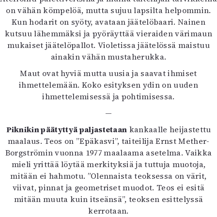
on vähän kömpelöä, mutta sujuu lapsilta helpommin.
Kun hodarit on syöty, avataan jäätelöbaari. Nainen
kutsuu lähemmäksi ja pyöräyttää vieraiden värimaun
mukaiset jäätelöpallot. Violetissa jäätelössä maistuu
ainakin vähän mustaherukka.
Maut ovat hyviä mutta uusia ja saavat ihmiset
ihmettelemään. Koko esityksen ydin on uuden
ihmettelemisessä ja pohtimisessa.
—
Piknikin päätyttyä paljastetaan
kankaalle heijastettu
maalaus. Teos on ”Epäkasvi”, taiteilija Ernst Mether-
Borgströmin vuonna 1977 maalaama asetelma. Vaikka
mieli yrittää löytää merkityksiä ja tuttuja muotoja,
mitään ei hahmotu. ”Olennaista teoksessa on värit,
viivat, pinnat ja geometriset muodot. Teos ei esitä
mitään muuta kuin itseänsä”, teoksen esittelyssä
kerrotaan.