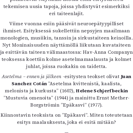
Mediatiedot
tekemisen uusia tapoja, joissa yhdistyvät esimerkiksi
Kaltio ry
eri taiteenlajit.
Viime vuonna esiin pääsivät neuroepätyypilliset
ihmiset. Esityksessä sukellettiin nepsyjen maailmaan
monologien, musiikin, tanssin ja sirkustaiteen keinoilla.
Nyt Moninaisuuden näyttämöllä liikutaan kuvataiteen
ja esittävän taiteen välimaastossa: Hav-Anna Companyn
teoksessa koettiin kolme asetelmamaalausta ja kolmet
juhlat, joissa ruokakin on taidetta.
Asetelma – ennen ja jälkeen
-esitysten teokset olivat
Juan
Sanchez Cotán
”Asetelma kvittenistä, kaalista,
melonista ja kurkusta” (1602),
Helene Schjerfbeckin
”Mustuvia omenoita” (1944) ja mainittu Ernst Mether-
Borgströmin ”Epäkasvi” (1977).
Kiinnostavin teoksista on ”Epäkasvi”. Miten toteutetaan
esitys maalauksesta, joka ei esitä mitään?
—