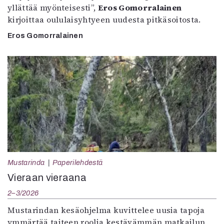
yllättää myönteisesti”,
Eros Gomorralainen
kirjoittaa oululaisyhtyeen uudesta pitkäsoitosta.
Eros Gomorralainen
Mustarinda
Paperilehdestä
Vieraan vieraana
2–3/2026
Mustarindan kesäohjelma kuvittelee uusia tapoja
ymmärtää taiteen roolia kestävämmän matkailun