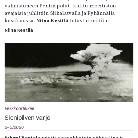
valmistuneen Pentin polut -kulttuurireitistön
avajaisia juhlittiin Siikalatvalla ja Pyhännällä
kesäkuussa.
Niina Kestilä
tutustui reittiin.
Niina Kestilä
Verkkoartikkeli
Sienipilven varjo
2–3/2026
Juhani Rantala
mietti voimakkainta väkivaltaa ja