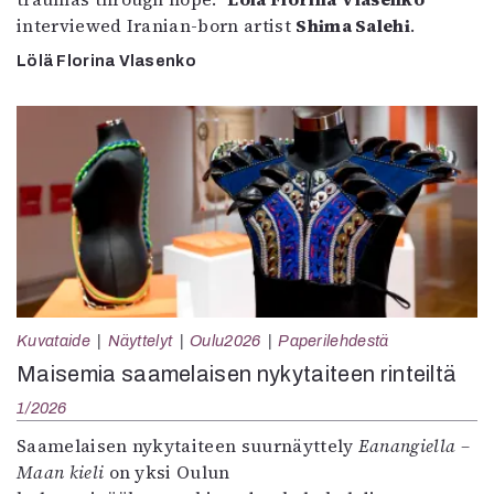
interviewed Iranian-born artist
Shima Salehi
.
Lölä Florina Vlasenko
Kuvataide
Näyttelyt
Oulu2026
Paperilehdestä
Maisemia saamelaisen nykytaiteen rinteiltä
1/2026
Saamelaisen nykytaiteen suurnäyttely
Eanangiella –
Maan kieli
on yksi Oulun