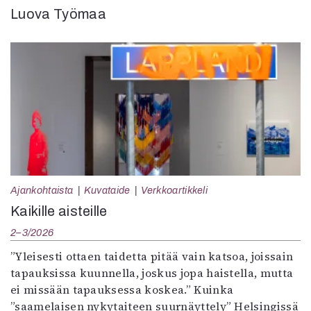
Luova Työmaa
Ajankohtaista
Kuvataide
Verkkoartikkeli
Kaikille aisteille
2–3/2026
”Yleisesti ottaen taidetta pitää vain katsoa, joissain
tapauksissa kuunnella, joskus jopa haistella, mutta
ei missään tapauksessa koskea.” Kuinka
”saamelaisen nykytaiteen suurnäyttely” Helsingissä