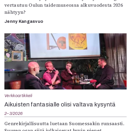
vertautuu Oulun taidemuseossa alkuvuodesta 2026
nähtyyn?
Jenny Kangasvuo
Verkkoartikkeli
Aikuisten fantasialle olisi valtava kysyntä
2–3/2026
Genrekirjallisuutta luetaan Suomessakin runsaasti.
Suuren osan siitä julkaisevat hyvin pienet