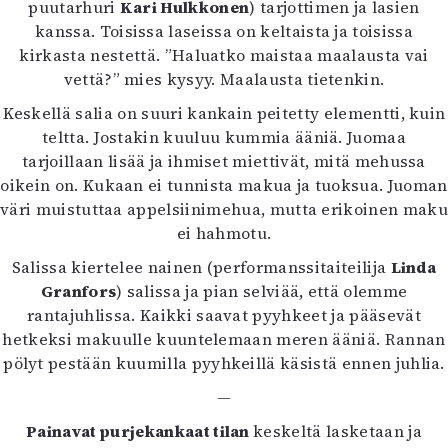
puutarhuri
Kari Hulkkonen
) tarjottimen ja lasien
kanssa. Toisissa laseissa on keltaista ja toisissa
kirkasta nestettä. ”Haluatko maistaa maalausta vai
vettä?” mies kysyy. Maalausta tietenkin.
Keskellä salia on suuri kankain peitetty elementti, kuin
teltta. Jostakin kuuluu kummia ääniä. Juomaa
tarjoillaan lisää ja ihmiset miettivät, mitä mehussa
oikein on. Kukaan ei tunnista makua ja tuoksua. Juoman
väri muistuttaa appelsiinimehua, mutta erikoinen maku
ei hahmotu.
Salissa kiertelee nainen (performanssitaiteilija
Linda
Granfors
) salissa ja pian selviää, että olemme
rantajuhlissa. Kaikki saavat pyyhkeet ja pääsevät
hetkeksi makuulle kuuntelemaan meren ääniä. Rannan
pölyt pestään kuumilla pyyhkeillä käsistä ennen juhlia.
—
Painavat purjekankaat tilan
keskeltä lasketaan ja