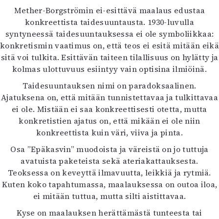
Mether-Borgströmin ei-esittävä maalaus edustaa
konkreettista taidesuuntausta. 1930-luvulla
syntyneessä taidesuuntauksessa ei ole symboliikkaa:
konkretismin vaatimus on, että teos ei esitä mitään eikä
sitä voi tulkita. Esittävän taiteen tilallisuus on hylätty ja
kolmas ulottuvuus esiintyy vain optisina ilmiöinä.
Taidesuuntauksen nimi on paradoksaalinen.
Ajatuksena on, että mitään tunnistettavaa ja tulkittavaa
ei ole. Mistään ei saa konkreettisesti otetta, mutta
konkretistien ajatus on, että mikään ei ole niin
konkreettista kuin väri, viiva ja pinta.
Osa ”Epäkasvin” muodoista ja väreistä on jo tuttuja
avatuista paketeista sekä ateriakattauksesta.
Teoksessa on keveyttä ilmavuutta, leikkiä ja rytmiä.
Kuten koko tapahtumassa, maalauksessa on outoa iloa,
ei mitään tuttua, mutta silti aistittavaa.
Kyse on maalauksen herättämästä tunteesta tai