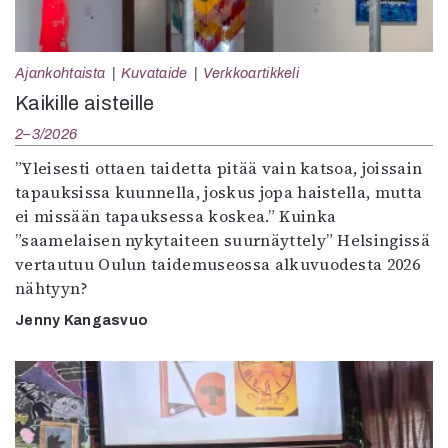
Ajankohtaista
Kuvataide
Verkkoartikkeli
Kaikille aisteille
2–3/2026
”Yleisesti ottaen taidetta pitää vain katsoa, joissain
tapauksissa kuunnella, joskus jopa haistella, mutta
ei missään tapauksessa koskea.” Kuinka
”saamelaisen nykytaiteen suurnäyttely” Helsingissä
vertautuu Oulun taidemuseossa alkuvuodesta 2026
nähtyyn?
Jenny Kangasvuo