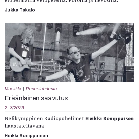
eloperäisillä vetopeleillä. Poroilla ja hevosilla.”
Jukka Takalo
Musiikki
Paperilehdestä
Eräänlainen saavutus
2–3/2026
Nelikymppinen Radiopuhelimet
Heikki Romppaisen
haastateltavana.
Heikki Romppainen