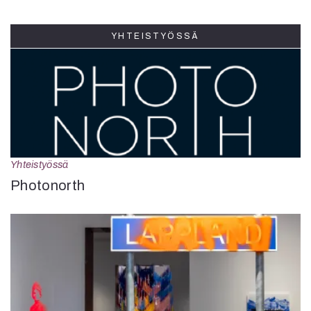
YHTEISTYÖSSÄ
Yhteistyössä
Photonorth