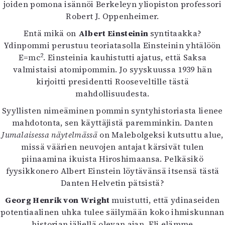
joiden pomona isännöi Berkeleyn yliopiston professori
Robert J. Oppenheimer.
Entä mikä on
Albert Einsteinin
syntitaakka?
Ydinpommi perustuu teoriatasolla Einsteinin yhtälöön
2
E=mc
. Einsteinia kauhistutti ajatus, että Saksa
valmistaisi atomipommin. Jo syyskuussa 1939 hän
kirjoitti presidentti Rooseveltille tästä
mahdollisuudesta.
Syyllisten nimeäminen pommin syntyhistoriasta lienee
mahdotonta, sen käyttäjistä paremminkin. Danten
Jumalaisessa näytelmässä
on Malebolgeksi kutsuttu alue,
missä väärien neuvojen antajat kärsivät tulen
piinaamina ikuista Hiroshimaansa. Pelkäsikö
fyysikkonero Albert Einstein löytävänsä itsensä tästä
Danten Helvetin pätsistä?
Georg Henrik von Wright
muistutti, että ydinaseiden
potentiaalinen uhka tulee säilymään koko ihmiskunnan
historian jäljellä olevan ajan. Eli elämme