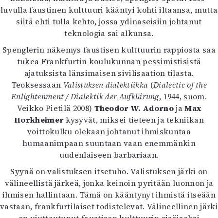
luvulla faustinen kulttuuri kääntyi kohti iltaansa, mutta
siitä ehti tulla kehto, jossa ydinaseisiin johtanut
teknologia sai alkunsa.
Spenglerin näkemys faustisen kulttuurin rappiosta saa
tukea Frankfurtin koulukunnan pessimistisistä
ajatuksista länsimaisen sivilisaation tilasta.
Teoksessaan
Valistuksen dialektiikka
(
Dialectic of the
Enlightenment /
Dialektik der Aufklärung
, 1944, suom.
Veikko Pietilä 2008)
Theodor
W. Adorno
ja
Max
Horkheimer
kysyvät, miksei tieteen ja tekniikan
voittokulku olekaan johtanut ihmiskuntaa
humaanimpaan suuntaan vaan enemmänkin
uudenlaiseen barbariaan.
Syynä on valistuksen itsetuho. Valistuksen järki on
välineellistä järkeä, jonka keinoin pyritään luonnon ja
ihmisen hallintaan. Tämä on kääntynyt ihmistä itseään
vastaan, frankfurtilaiset todistelevat. Välineellinen järki