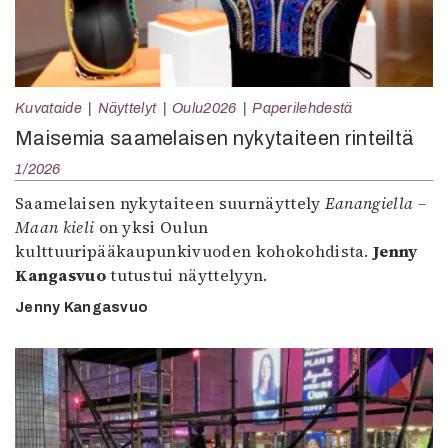
Kuvataide
Näyttelyt
Oulu2026
Paperilehdestä
Maisemia saamelaisen nykytaiteen rinteiltä
1/2026
Saamelaisen nykytaiteen suurnäyttely
Eanangiella –
Maan kieli
on yksi Oulun
kulttuuripääkaupunkivuoden kohokohdista.
Jenny
Kangasvuo
tutustui näyttelyyn.
Jenny Kangasvuo