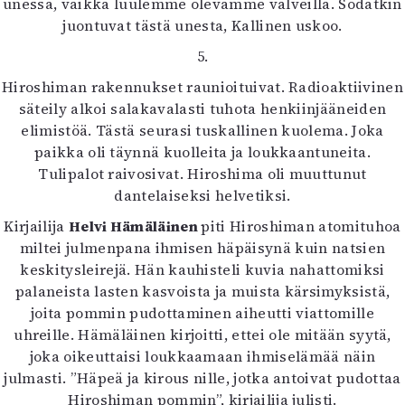
unessa, vaikka luulemme olevamme valveilla. Sodatkin
juontuvat tästä unesta, Kallinen uskoo.
5.
Hiroshiman rakennukset raunioituivat. Radioaktiivinen
säteily alkoi salakavalasti tuhota henkiinjääneiden
elimistöä. Tästä seurasi tuskallinen kuolema. Joka
paikka oli täynnä kuolleita ja loukkaantuneita.
Tulipalot raivosivat. Hiroshima oli muuttunut
dantelaiseksi helvetiksi.
Kirjailija
Helvi Hämäläinen
piti Hiroshiman atomituhoa
miltei julmenpana ihmisen häpäisynä kuin natsien
keskitysleirejä. Hän kauhisteli kuvia nahattomiksi
palaneista lasten kasvoista ja muista kärsimyksistä,
joita pommin pudottaminen aiheutti viattomille
uhreille. Hämäläinen kirjoitti, ettei ole mitään syytä,
joka oikeuttaisi loukkaamaan ihmiselämää näin
julmasti. ”Häpeä ja kirous nille, jotka antoivat pudottaa
Hiroshiman pommin”, kirjailija julisti.