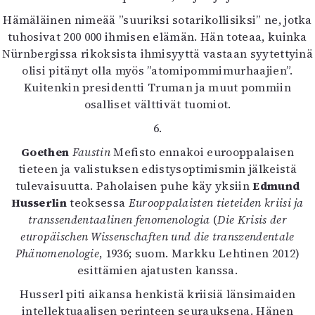
Hämäläinen nimeää ”suuriksi sotarikollisiksi” ne, jotka
tuhosivat 200 000 ihmisen elämän. Hän toteaa, kuinka
Nürnbergissa rikoksista ihmisyyttä vastaan syytettyinä
olisi pitänyt olla myös ”atomipommimurhaajien”.
Kuitenkin presidentti Truman ja muut pommiin
osalliset välttivät tuomiot.
6.
Goethen
Faustin
Mefisto ennakoi eurooppalaisen
tieteen ja valistuksen edistysoptimismin jälkeistä
tulevaisuutta. Paholaisen puhe käy yksiin
Edmund
Husserlin
teoksessa
Eurooppalaisten tieteiden kriisi ja
transsendentaalinen fenomenologia
(
Die Krisis der
europäischen Wissenschaften und die transzendentale
Phänomenologie
, 1936; suom. Markku Lehtinen 2012)
esittämien ajatusten kanssa.
Husserl piti aikansa henkistä kriisiä länsimaiden
intellektuaalisen perinteen seurauksena. Hänen