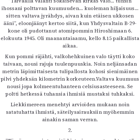
”Taivaalla välähti sokaisevan kirkas valo… tunsin
Kirjat
ihossani polttavan kuumuuden… kuoleman hiljaisuus…
In English
sitten valtava jyrähdys, aivan kuin etäisen ukkosen
Esitystaide
ääni”, eloonjäänyt kertoo siitä, kun Yhdysvaltain B-29-
Arkisto
kone oli pudottanut atomipommin Hiroshimaan 6.
elokuuta 1945. Oli maanantaiaamu, kello 8.15 paikallista
Lehdet
aikaa.
4/2026
Kun pommi räjähti, valkohehkuinen valo täytti koko
2–3/2026
taivaan, nousi rajuja tuulenpuuskia. Noin neljänsadan
1/2026
metrin läpimittaisesta tulipallosta kohosi sienimäinen
6/2025
pilvi yhdeksän kilometrin korkeuteen.Valtava kuumuus
5/2025 saame
nousi jopa kolmeentuhanteen celsiusasteeseen. Se
5/2025
poltti hetkessä tuhansia ihmisiä mustaksi tuhkaksi.
Lehtiarkisto
Liekkimereen menehtyi arvioiden mukaan noin
satatuhatta ihmistä, säteilysairauksiin myöhemmin
Info
ainakin saman verran.
Tilaus ja irtonumerot
2.
Yhteistyössä
Toimitus