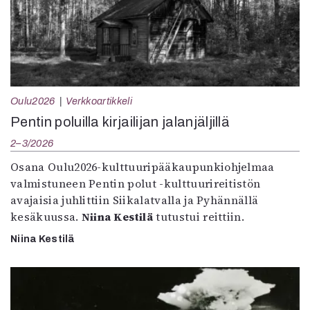
Oulu2026
Verkkoartikkeli
Pentin poluilla kirjailijan jalanjäljillä
2–3/2026
Osana Oulu2026-kulttuuripääkaupunkiohjelmaa
valmistuneen Pentin polut -kulttuurireitistön
avajaisia juhlittiin Siikalatvalla ja Pyhännällä
kesäkuussa.
Niina Kestilä
tutustui reittiin.
Niina Kestilä