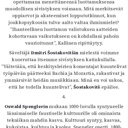
opettamana menettäneensä luottamuksensa
muodollisen sivistyksen voimaan. Mitä merkitsevät
oppiarvot ja akateemiset loppututkinnot, kun
joukkopsykoosin tulva-aalto valtaa ihmismielet?
”Ihanteellinen luottamus valistuksen aatteiden
kohottavaan vaikutukseen on kohdallani pahoin
vaurioitunut”, Kallinen ripittäytyy.
Säveltäjä
Dmitri Šostakovitšin
mielestä voimme
kuorruttaa itsemme sivistyksen katinkullalla.
”Väitetään, että keskitysleirien komentajat kuuntelivat
työpäivän päätteeksi Bachia ja Mozartia, rakastivat ja
ymmärsivät heidän musiikkiaan. Minä en voi uskoa,
että he todella kuuntelivat”,
Šostakovitš
epäilee.
4.
Oswald Spenglerin
mukaan 1000-luvulla syntyneelle
länsimaiselle faustiselle kulttuurille oli ominaista
tekniikan mahdin kasvu. Kulttuuri syntyy, kasvaa,
kukoistaa, kuihtuu ja kuolee, Spengler opetti. 1800-