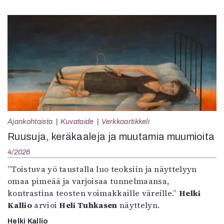
Ajankohtaista
Kuvataide
Verkkoartikkeli
Ruusuja, keräkaaleja ja muutamia muumioita
4/2026
”Toistuva yö taustalla luo teoksiin ja näyttelyyn
omaa pimeää ja varjoisaa tunnelmaansa,
kontrastina teosten voimakkaille väreille.”
Helki
Kallio
arvioi
Heli Tuhkasen
näyttelyn.
Helki Kallio