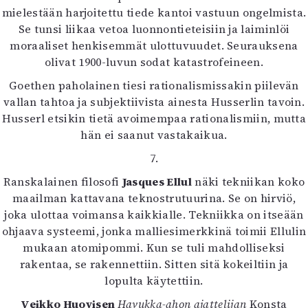
mielestään harjoitettu tiede kantoi vastuun ongelmista.
Se tunsi liikaa vetoa luonnontieteisiin ja laiminlöi
moraaliset henkisemmät ulottuvuudet. Seurauksena
olivat 1900-luvun sodat katastrofeineen.
Goethen paholainen tiesi rationalismissakin piilevän
vallan tahtoa ja subjektiivista ainesta Husserlin tavoin.
Husserl etsikin tietä avoimempaa rationalismiin, mutta
hän ei saanut vastakaikua.
7.
Ranskalainen filosofi
Jasques Ellul
näki tekniikan koko
maailman kattavana teknostrutuurina. Se on hirviö,
joka ulottaa voimansa kaikkialle. Tekniikka on itseään
ohjaava systeemi, jonka malliesimerkkinä toimii Ellulin
mukaan atomipommi. Kun se tuli mahdolliseksi
rakentaa, se rakennettiin. Sitten sitä kokeiltiin ja
lopulta käytettiin.
Veikko Huovisen
Havukka-ahon ajattelijan
Konsta