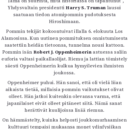
”Tämä on suurinta, mitä historiassa on tapahtunut”,
Mediatiedot
Yhdysvaltain presidentti
Harry S. Truman
lausui
Kaltio ry
saatuaan tiedon atomipommin pudotuksesta
Hiroshimaan.
Pommin tekijät kokoontuivat illalla 6. elokuuta Los
Alamosissa. Kun uutinen pommituksen onnistumisesta
saatettiin heidän tietoonsa, tunnelma nousi kattoon.
Pommin isän
Robert J. Oppenheimerin
astuessa saliin
euforia valtasi paikallaolijat. Riemu ja lattian tömistely
säesti Oppenheimerin kulkua hymyilevien ihmisten
joukossa.
Oppenheimer puhui. Hän sanoi, että oli vielä liian
aikaista tietää, millaisia pommin vaikutukset olivat
olleet. Hän jatkoi kuitenkin olevansa varma, että
japanilaiset eivät olleet pitäneet siitä. Nämä sanat
herättivät kuulijoissa lisää riemua.
On hämmästelty, kuinka helposti joukkomurhaamisen
kulttuuri tempaisi mukaansa monet ydinfysiikan