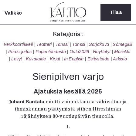
Tilaa
Valikko
Sulje
Kategoriat
Kategoriat
Verkkoartikkeli
Verkkoartikkeli
Teatteri
Tanssi
Tanssi
Sarjakuva
Sámegillii
Teatteri
Pääkirjoitus
Paperilehdestä
Oulu2026
Näyttelyt
Musiikki
Tanssi
Levyt
Kuvataide
Kirjat
In English
Esitystaide
Arkisto
Tanssi
Sarjakuva
Sienipilven varjo
Sámegillii
Pääkirjoitus
Ajatuksia kesällä 2025
Paperilehdestä
Juhani Rantala
mietti voimakkainta väkivaltaa ja
Oulu2026
ihmiskunnan päätymistä siihen Hiroshiman
Näyttelyt
räjähdyksen 80-vuotispäivän tienoolla.
Musiikki
Levyt
1.
Kuvataide