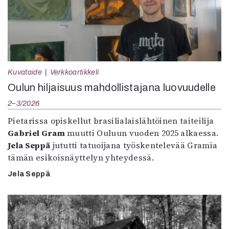
Kuvataide
Verkkoartikkeli
Oulun hiljaisuus mahdollistajana luovuudelle
2–3/2026
Pietarissa opiskellut brasilialaislähtöinen taiteilija
Gabriel Gram
muutti Ouluun vuoden 2025 alkaessa.
Jela Seppä
jututti tatuoijana työskentelevää Gramia
tämän esikoisnäyttelyn yhteydessä.
Jela Seppä