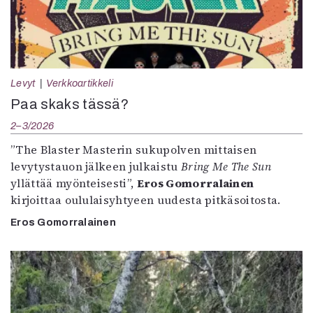
Levyt
Verkkoartikkeli
Paa skaks tässä?
2–3/2026
”The Blaster Masterin sukupolven mittaisen
levytystauon jälkeen julkaistu
Bring Me The Sun
yllättää myönteisesti”,
Eros Gomorralainen
kirjoittaa oululaisyhtyeen uudesta pitkäsoitosta.
Eros Gomorralainen