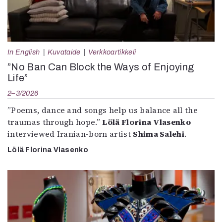
In English
Kuvataide
Verkkoartikkeli
”No Ban Can Block the Ways of Enjoying
Life”
2–3/2026
”Poems, dance and songs help us balance all the
traumas through hope.”
Lölä Florina Vlasenko
interviewed Iranian-born artist
Shima Salehi
.
Lölä Florina Vlasenko