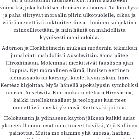
on ujuttautunut faustisen kulttuurin sisäiseksi
voimaksi, joka kahlitsee ihmisen valtaansa. Tällöin hyvä
ja paha siirtyvät moraalin piirin ulkopuolelle, oikea ja
väärä menettävä auktoriteettinsa. Ihminen subjektina
esineellistetään, ja näin häntä on mahdollista
kyynisesti manipuloida.
Adornon ja Horkheimerin mukaan modernin tekniikan
jumalointi mahdollisti Auschwitzin. Sama pätee
Hiroshimaan. Molemmat merkitsivät faustisen ajan
loppua. Nyt moraalinen elämä, ihmisen eettinen
olemassaolo oli kärsinyt kuolettavan iskun, Imre
Kertész kirjoittaa. Myös hänellä apokalypsin symboliksi
nousee Auschwitz. Kun mukaan otetaan Hiroshima,
kaikki intellektuaaliset ja teologiset käsitteet
menettävät merkityksensä, Kertesz kirjoittaa.
Holokaustin ja ydinaseen käytön jälkeen kaikki asiat
planeetallamme ovat muuttuneet toisiksi, Yrjö Kallinen
painottaa. Mutta me elämme yhä unessa, harhan