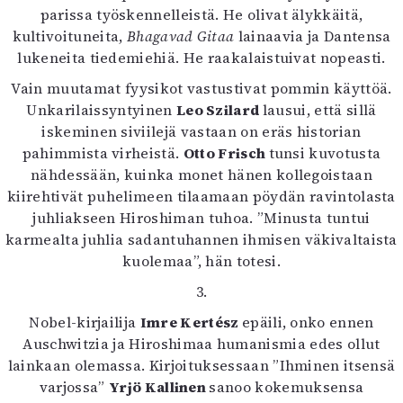
parissa työskennelleistä. He olivat älykkäitä,
kultivoituneita,
Bhagavad Gitaa
lainaavia ja Dantensa
lukeneita tiedemiehiä. He raakalaistuivat nopeasti.
Vain muutamat fyysikot vastustivat pommin käyttöä.
Unkarilaissyntyinen
Leo Szilard
lausui, että sillä
iskeminen siviilejä vastaan on eräs historian
pahimmista virheistä.
Otto Frisch
tunsi kuvotusta
nähdessään, kuinka monet hänen kollegoistaan
kiirehtivät puhelimeen tilaamaan pöydän ravintolasta
juhliakseen Hiroshiman tuhoa. ”Minusta tuntui
karmealta juhlia sadantuhannen ihmisen väkivaltaista
kuolemaa”, hän totesi.
3.
Nobel-kirjailija
Imre Kertész
epäili, onko ennen
Auschwitzia ja Hiroshimaa humanismia edes ollut
lainkaan olemassa. Kirjoituksessaan ”Ihminen itsensä
varjossa”
Yrjö Kallinen
sanoo kokemuksensa