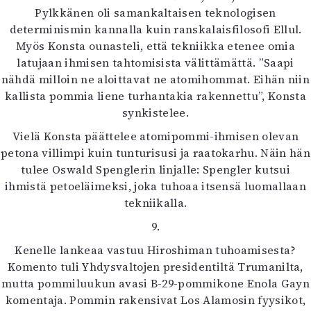
Pylkkänen oli samankaltaisen teknologisen
determinismin kannalla kuin ranskalaisfilosofi Ellul.
Myös Konsta ounasteli, että tekniikka etenee omia
latujaan ihmisen tahtomisista välittämättä. ”Saapi
nähdä milloin ne aloittavat ne atomihommat. Eihän niin
kallista pommia liene turhantakia rakennettu”, Konsta
synkistelee.
Vielä Konsta päättelee atomipommi-ihmisen olevan
petona villimpi kuin tunturisusi ja raatokarhu. Näin hän
tulee Oswald Spenglerin linjalle: Spengler kutsui
ihmistä petoeläimeksi, joka tuhoaa itsensä luomallaan
tekniikalla.
9.
Kenelle lankeaa vastuu Hiroshiman tuhoamisesta?
Komento tuli Yhdysvaltojen presidentiltä Trumanilta,
mutta pommiluukun avasi B-29-pommikone Enola Gayn
komentaja. Pommin rakensivat Los Alamosin fyysikot,