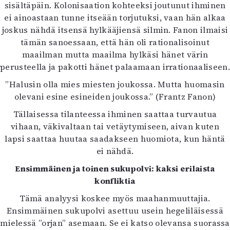
sisältäpäin. Kolonisaation kohteeksi joutunut ihminen
ei ainoastaan tunne itseään torjutuksi, vaan hän alkaa
joskus nähdä itsensä hylkääjiensä silmin. Fanon ilmaisi
tämän sanoessaan, että hän oli rationalisoinut
maailman mutta maailma hylkäsi hänet värin
perusteella ja pakotti hänet palaamaan irrationaaliseen.
”Halusin olla mies miesten joukossa. Mutta huomasin
olevani esine esineiden joukossa.” (Frantz Fanon)
Tällaisessa tilanteessa ihminen saattaa turvautua
vihaan, väkivaltaan tai vetäytymiseen, aivan kuten
lapsi saattaa huutaa saadakseen huomiota, kun häntä
ei nähdä.
Ensimmäinen ja toinen sukupolvi: kaksi erilaista
konfliktia
Tämä analyysi koskee myös maahanmuuttajia.
Ensimmäinen sukupolvi asettuu usein hegeliläisessä
mielessä ”orjan” asemaan. Se ei katso olevansa suorassa