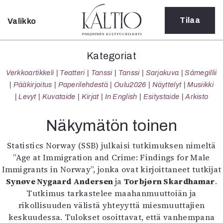
Tilaa
Valikko
Sulje
Kategoriat
Kategoriat
Verkkoartikkeli
Verkkoartikkeli
Teatteri
Tanssi
Tanssi
Sarjakuva
Sámegillii
Teatteri
Pääkirjoitus
Paperilehdestä
Oulu2026
Näyttelyt
Musiikki
Tanssi
Levyt
Kuvataide
Kirjat
In English
Esitystaide
Arkisto
Tanssi
Sarjakuva
Näkymätön toinen
Sámegillii
Pääkirjoitus
Statistics Norway (SSB) julkaisi tutkimuksen nimeltä
Paperilehdestä
”Age at Immigration and Crime: Findings for Male
Oulu2026
Immigrants in Norway”, jonka ovat kirjoittaneet tutkijat
Näyttelyt
Synøve Nygaard Andersen
ja
Torbjørn Skardhamar
.
Musiikki
Tutkimus tarkastelee maahanmuuttoiän ja
Levyt
rikollisuuden välistä yhteyyttä miesmuuttajien
Kuvataide
keskuudessa. Tulokset osoittavat, että vanhempana