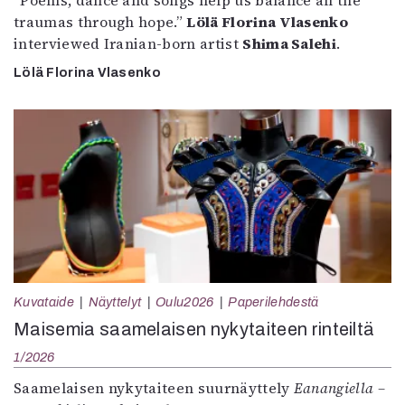
”Poems, dance and songs help us balance all the
traumas through hope.”
Lölä Florina Vlasenko
interviewed Iranian-born artist
Shima Salehi
.
Lölä Florina Vlasenko
Kuvataide
Näyttelyt
Oulu2026
Paperilehdestä
Maisemia saamelaisen nykytaiteen rinteiltä
1/2026
Saamelaisen nykytaiteen suurnäyttely
Eanangiella –