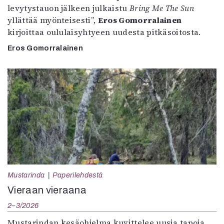
levytystauon jälkeen julkaistu
Bring Me The Sun
yllättää myönteisesti”,
Eros Gomorralainen
kirjoittaa oululaisyhtyeen uudesta pitkäsoitosta.
Eros Gomorralainen
Mustarinda
Paperilehdestä
Vieraan vieraana
2–3/2026
Mustarindan kesäohjelma kuvittelee uusia tapoja