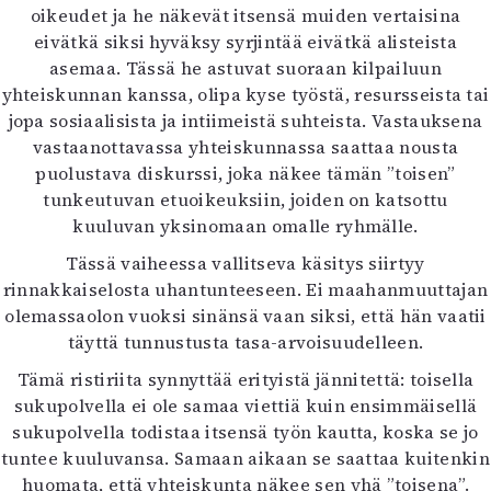
oikeudet ja he näkevät itsensä muiden vertaisina
eivätkä siksi hyväksy syrjintää eivätkä alisteista
asemaa. Tässä he astuvat suoraan kilpailuun
yhteiskunnan kanssa, olipa kyse työstä, resursseista tai
jopa sosiaalisista ja intiimeistä suhteista. Vastauksena
vastaanottavassa yhteiskunnassa saattaa nousta
puolustava diskurssi, joka näkee tämän ”toisen”
tunkeutuvan etuoikeuksiin, joiden on katsottu
kuuluvan yksinomaan omalle ryhmälle.
Tässä vaiheessa vallitseva käsitys siirtyy
rinnakkaiselosta uhantunteeseen. Ei maahanmuuttajan
olemassaolon vuoksi sinänsä vaan siksi, että hän vaatii
täyttä tunnustusta tasa-arvoisuudelleen.
Tämä ristiriita synnyttää erityistä jännitettä: toisella
sukupolvella ei ole samaa viettiä kuin ensimmäisellä
sukupolvella todistaa itsensä työn kautta, koska se jo
tuntee kuuluvansa. Samaan aikaan se saattaa kuitenkin
huomata, että yhteiskunta näkee sen yhä ”toisena”.