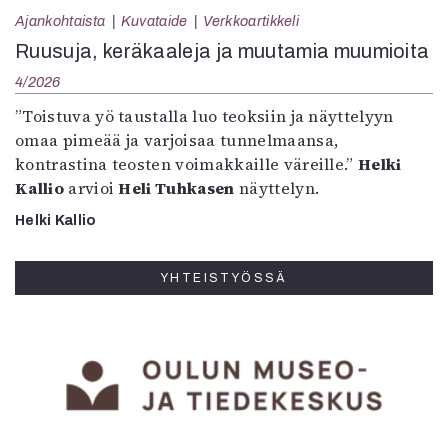
Ajankohtaista
Kuvataide
Verkkoartikkeli
Ruusuja, keräkaaleja ja muutamia muumioita
4/2026
”Toistuva yö taustalla luo teoksiin ja näyttelyyn
omaa pimeää ja varjoisaa tunnelmaansa,
kontrastina teosten voimakkaille väreille.”
Helki
Kallio
arvioi
Heli Tuhkasen
näyttelyn.
Helki Kallio
YHTEISTYÖSSÄ