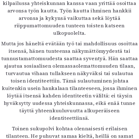
kilpailussa yhteiskunnan kanssa vaan yrittää osoittaa
arvonsa työn kautta. Työn kautta ihminen hankkii
arvonsa ja kykynsä vaikuttaa sekä löytää
riippumattomuuden tunteen toisten katseen
ulkopuolelta.
Mutta jos häneltä evätään työ tai mahdollisuus osoittaa
itsensä, hänen tunteensa näkymättömyydestä tai
tunnustamattomuudesta saattaa syventyä. Hän saattaa
ajautua sosiaalisen olemassaolemattomuuden tilaan,
turvautua vihaan tullakseen näkyväksi tai sulautua
toisen identiteettiin. Tämä sulautuminen johtaa
kuitenkin usein hankalaan tilanteeseen, jossa ihminen
löytää itsensä kahden identiteetin väliltä: ei täysin
hyväksytty uudessa yhteiskunnassa, eikä enää tunne
täyttä yhteenkuuluvuutta alkuperäiseen
identiteettiinsä.
Toinen sukupolvi kohtaa olennaisesti erilaisen
tilanteen. He puhuvat samaa kieltä, heillä on samat