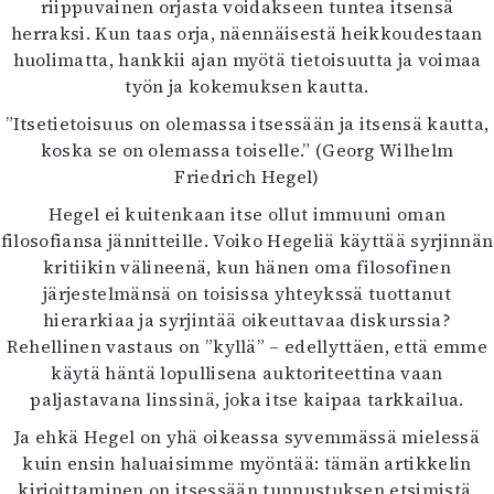
riippuvainen orjasta voidakseen tuntea itsensä
herraksi. Kun taas orja, näennäisestä heikkoudestaan
huolimatta, hankkii ajan myötä tietoisuutta ja voimaa
työn ja kokemuksen kautta.
”Itsetietoisuus on olemassa itsessään ja itsensä kautta,
koska se on olemassa toiselle.” (Georg Wilhelm
Friedrich Hegel)
Hegel ei kuitenkaan itse ollut immuuni oman
filosofiansa jännitteille. Voiko Hegeliä käyttää syrjinnän
kritiikin välineenä, kun hänen oma filosofinen
järjestelmänsä on toisissa yhteykssä tuottanut
hierarkiaa ja syrjintää oikeuttavaa diskurssia?
Rehellinen vastaus on ”kyllä” – edellyttäen, että emme
käytä häntä lopullisena auktoriteettina vaan
paljastavana linssinä, joka itse kaipaa tarkkailua.
Ja ehkä Hegel on yhä oikeassa syvemmässä mielessä
kuin ensin haluaisimme myöntää: tämän artikkelin
kirjoittaminen on itsessään tunnustuksen etsimistä,