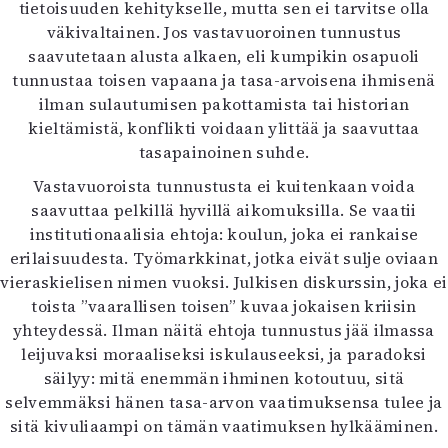
tietoisuuden kehitykselle, mutta sen ei tarvitse olla
väkivaltainen. Jos vastavuoroinen tunnustus
saavutetaan alusta alkaen, eli kumpikin osapuoli
tunnustaa toisen vapaana ja tasa-arvoisena ihmisenä
ilman sulautumisen pakottamista tai historian
kieltämistä, konflikti voidaan ylittää ja saavuttaa
tasapainoinen suhde.
Vastavuoroista tunnustusta ei kuitenkaan voida
saavuttaa pelkillä hyvillä aikomuksilla. Se vaatii
institutionaalisia ehtoja: koulun, joka ei rankaise
erilaisuudesta. Työmarkkinat, jotka eivät sulje oviaan
vieraskielisen nimen vuoksi. Julkisen diskurssin, joka ei
toista ”vaarallisen toisen” kuvaa jokaisen kriisin
yhteydessä. Ilman näitä ehtoja tunnustus jää ilmassa
leijuvaksi moraaliseksi iskulauseeksi, ja paradoksi
säilyy: mitä enemmän ihminen kotoutuu, sitä
selvemmäksi hänen tasa-arvon vaatimuksensa tulee ja
sitä kivuliaampi on tämän vaatimuksen hylkääminen.