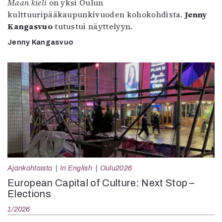
Maan kieli
on yksi Oulun
kulttuuripääkaupunkivuoden kohokohdista.
Jenny
Kangasvuo
tutustui näyttelyyn.
Jenny Kangasvuo
Ajankohtaista
In English
Oulu2026
European Capital of Culture: Next Stop –
Elections
1/2026