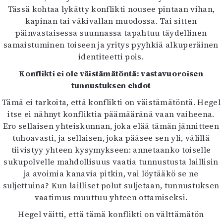
Tässä kohtaa lykätty konflikti nousee pintaan vihan,
kapinan tai väkivallan muodossa. Tai sitten
päinvastaisessa suunnassa tapahtuu täydellinen
samaistuminen toiseen ja yritys pyyhkiä alkuperäinen
identiteetti pois.
Konflikti ei ole väistämätöntä: vastavuoroisen
tunnustuksen ehdot
Tämä ei tarkoita, että konflikti on väistämätöntä. Hegel
itse ei nähnyt konfliktia päämääränä vaan vaiheena.
Ero sellaisen yhteiskunnan, joka elää tämän jännitteen
tuhoavasti, ja sellaisen, joka pääsee sen yli, välillä
tiivistyy yhteen kysymykseen: annetaanko toiselle
sukupolvelle mahdollisuus vaatia tunnustusta laillisin
ja avoimia kanavia pitkin, vai löytääkö se ne
suljettuina? Kun lailliset polut suljetaan, tunnustuksen
vaatimus muuttuu yhteen ottamiseksi.
Hegel väitti, että tämä konflikti on välttämätön