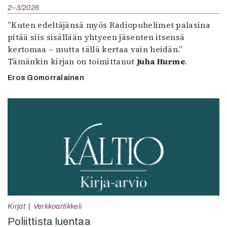
2–3/2026
”Kuten edeltäjänsä myös Radiopuhelimet palasina
pitää siis sisällään yhtyeen jäsenten itsensä
kertomaa – mutta tällä kertaa vain heidän.”
Tämänkin kirjan on toimittanut
Juha Hurme
.
Eros Gomorralainen
Kirjat
Verkkoartikkeli
Poliittista luentaa