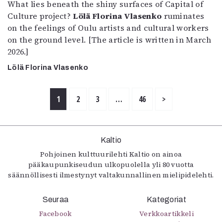
What lies beneath the shiny surfaces of Capital of
Culture project?
Lölä Florina Vlasenko
ruminates
on the feelings of Oulu artists and cultural workers
on the ground level. [The article is written in March
2026.]
Lölä Florina Vlasenko
1
2
3
…
46
>
Kaltio
Pohjoinen kulttuurilehti Kaltio on ainoa
pääkaupunkiseudun ulkopuolella yli 80 vuotta
säännöllisesti ilmestynyt valtakunnallinen mielipidelehti.
Seuraa
Kategoriat
Facebook
Verkkoartikkeli