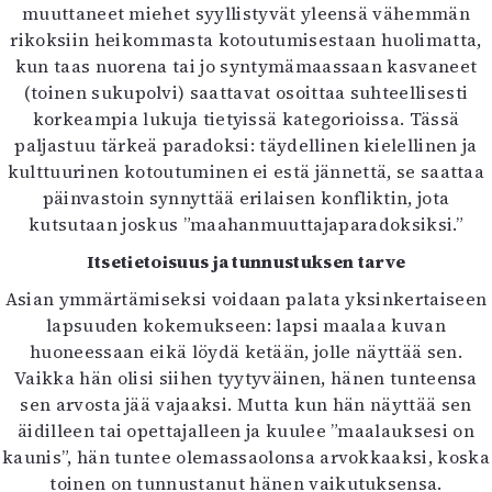
Kirjat
muuttaneet miehet syyllistyvät yleensä vähemmän
In English
rikoksiin heikommasta kotoutumisestaan huolimatta,
Esitystaide
kun taas nuorena tai jo syntymämaassaan kasvaneet
Arkisto
(toinen sukupolvi) saattavat osoittaa suhteellisesti
korkeampia lukuja tietyissä kategorioissa. Tässä
paljastuu tärkeä paradoksi: täydellinen kielellinen ja
Lehdet
kulttuurinen kotoutuminen ei estä jännettä, se saattaa
4/2026
päinvastoin synnyttää erilaisen konfliktin, jota
2–3/2026
kutsutaan joskus ”maahanmuuttajaparadoksiksi.”
1/2026
Itsetietoisuus ja tunnustuksen tarve
6/2025
5/2025 saame
Asian ymmärtämiseksi voidaan palata yksinkertaiseen
5/2025
lapsuuden kokemukseen: lapsi maalaa kuvan
Lehtiarkisto
huoneessaan eikä löydä ketään, jolle näyttää sen.
Vaikka hän olisi siihen tyytyväinen, hänen tunteensa
Info
sen arvosta jää vajaaksi. Mutta kun hän näyttää sen
äidilleen tai opettajalleen ja kuulee ”maalauksesi on
Tilaus ja irtonumerot
kaunis”, hän tuntee olemassaolonsa arvokkaaksi, koska
Yhteistyössä
toinen on tunnustanut hänen vaikutuksensa.
Toimitus