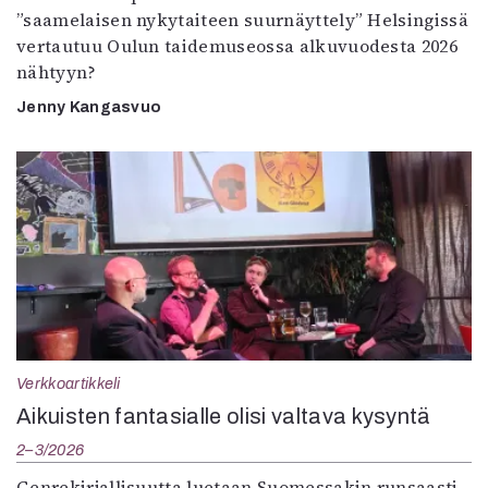
”saamelaisen nykytaiteen suurnäyttely” Helsingissä
vertautuu Oulun taidemuseossa alkuvuodesta 2026
nähtyyn?
Jenny Kangasvuo
Verkkoartikkeli
Aikuisten fantasialle olisi valtava kysyntä
2–3/2026
Genrekirjallisuutta luetaan Suomessakin runsaasti.