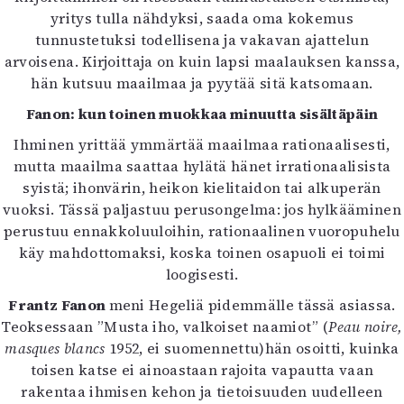
yritys tulla nähdyksi, saada oma kokemus
tunnustetuksi todellisena ja vakavan ajattelun
arvoisena. Kirjoittaja on kuin lapsi maalauksen kanssa,
hän kutsuu maailmaa ja pyytää sitä katsomaan.
Fanon: kun toinen muokkaa minuutta sisältäpäin
Ihminen yrittää ymmärtää maailmaa rationaalisesti,
mutta maailma saattaa hylätä hänet irrationaalisista
syistä; ihonvärin, heikon kielitaidon tai alkuperän
vuoksi. Tässä paljastuu perusongelma: jos hylkääminen
perustuu ennakkoluuloihin, rationaalinen vuoropuhelu
käy mahdottomaksi, koska toinen osapuoli ei toimi
loogisesti.
Frantz Fanon
meni Hegeliä pidemmälle tässä asiassa.
Teoksessaan ”Musta iho, valkoiset naamiot” (
Peau noire,
masques blancs
1952, ei suomennettu)hän osoitti, kuinka
toisen katse ei ainoastaan rajoita vapautta vaan
rakentaa ihmisen kehon ja tietoisuuden uudelleen