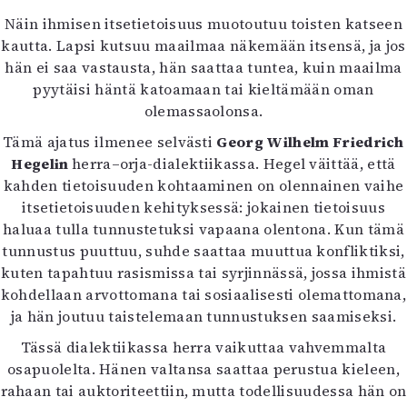
Mediatiedot
Näin ihmisen itsetietoisuus muotoutuu toisten katseen
Kaltio ry
kautta. Lapsi kutsuu maailmaa näkemään itsensä, ja jos
hän ei saa vastausta, hän saattaa tuntea, kuin maailma
pyytäisi häntä katoamaan tai kieltämään oman
olemassaolonsa.
Tämä ajatus ilmenee selvästi
Georg Wilhelm Friedrich
Hegelin
herra–orja-dialektiikassa. Hegel väittää, että
kahden tietoisuuden kohtaaminen on olennainen vaihe
itsetietoisuuden kehityksessä: jokainen tietoisuus
haluaa tulla tunnustetuksi vapaana olentona. Kun tämä
tunnustus puuttuu, suhde saattaa muuttua konfliktiksi,
kuten tapahtuu rasismissa tai syrjinnässä, jossa ihmistä
kohdellaan arvottomana tai sosiaalisesti olemattomana,
ja hän joutuu taistelemaan tunnustuksen saamiseksi.
Tässä dialektiikassa herra vaikuttaa vahvemmalta
osapuolelta. Hänen valtansa saattaa perustua kieleen,
rahaan tai auktoriteettiin, mutta todellisuudessa hän on