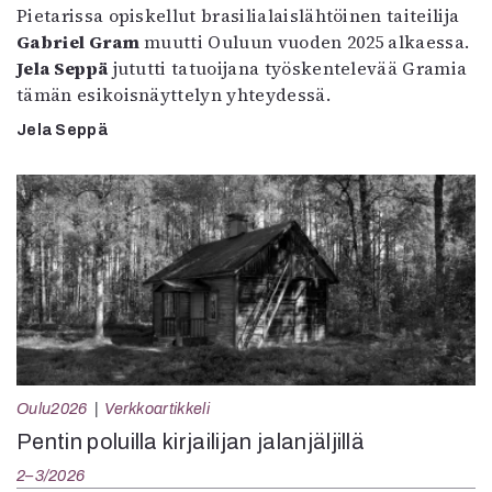
Pietarissa opiskellut brasilialaislähtöinen taiteilija
Gabriel Gram
muutti Ouluun vuoden 2025 alkaessa.
Jela Seppä
jututti tatuoijana työskentelevää Gramia
tämän esikoisnäyttelyn yhteydessä.
Jela Seppä
Oulu2026
Verkkoartikkeli
Pentin poluilla kirjailijan jalanjäljillä
2–3/2026