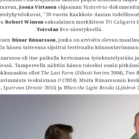
uvataide
uraavan,
Joona Virtasen
ohjaaman
Vastavirta
-dokumentin k
Kirjat
tolyhytelokuvat, ”20 vuotta Kaakkois-Aasian todellisu
n English
tu
Robert Wienen
saksalainen merkkiteos
Tri Caligarin 
sitystaide
Toivolan
live-säestyksellä.
Arkisto
ainen
Rúnar Rúnarsson
, jonka on arvioitu olevan maailm
a hänen taiteensa sijoittui festivaalin kiinnostavimman
únarsson oli itse paikalla kertomassa työskentelystään j
dessä. Tampereella nähtiin hänen toiseksi uusin pitkän
dokkaanakin ollut
The Last Farm
(
Síðasti bærinn
2004),
Two B
uttavimmista teoksistaan
O
(2024). Muita Rúnarssonin kesk
),
Sparrows
(
Þrestir
2015) ja
When the Light Breaks
(
Ljósbrot