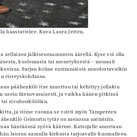
ä haastattelee. Kuva Laura Jetten.
sellaisen jälkiseuraamusten äärellä. Kyse voi olla
misesta, kuolemasta tai menetyksestä – monasti
okuvissa. Sarjan kolme ensimmäistä muodostavatkin
män risteyskohdassa.
an päähenkilö itse muuttuu tai kehittyy jollakin
än usein hienovaraisesti, ja vaikka hänen pitkissä
tai sivuhenkilöihin.
kittu, ja viime vuonna se voitti myös Tampereen
ähenkilö Grímurin tytär on menossa naimisiin.
 omaa häntäänsä syövä käärme. Katsojalle annetaan
 hän lausuu aamulla kirkasta tarjoavalle kuomalleen