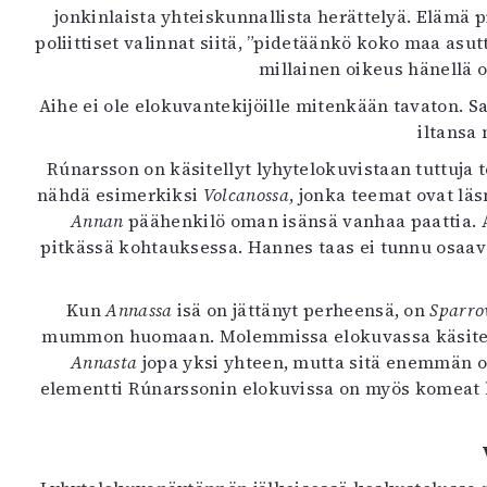
jonkinlaista yhteiskunnallista herättelyä. Elämä
poliittiset valinnat siitä, ”pidetäänkö koko maa as
millainen oikeus hänellä 
Aihe ei ole elokuvantekijöille mitenkään tavaton. S
iltansa
Rúnarsson on käsitellyt lyhytelokuvistaan tuttuja 
nähdä esimerkiksi
Volcanossa
, jonka teemat ovat läs
Annan
päähenkilö oman isänsä vanhaa paattia. A
pitkässä kohtauksessa. Hannes taas ei tunnu osaav
Kun
Annassa
isä on jättänyt perheensä, on
Sparro
mummon huomaan. Molemmissa elokuvassa käsitellä
Annasta
jopa yksi yhteen, mutta sitä enemmän o
elementti Rúnarssonin elokuvissa on myös komeat ku