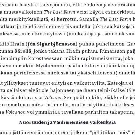
toisinaan haastaa katsojaa niin, että elokuva jää suora
sta mustavalkoinen
The Last Farm
voisi käydä esimerkistä.
ta merkityksellistä, ei kerrottu. Samalla
The Last Farm
k
rrallaan ja tehdä se hienovaraisuudella, joka saa katso
auksessa, musiikin käytössä (minkä ohjaaja sanoo olevan
kilö Hrafn (
Jón Sigurbjörnsson
) puhuu puhelimeen. Kuva
ikkunan äärellä, jonka takana Hrafn puhuu. Rúnarsson pa
ienoimpiin korostaessaan mökin rapistuneisuutta, joka 
isemaansakin. Myöhemmin päähenkilö esitetäänkin uupu
kaan perinteisessä mielessä tai yksiselitteisesti) onnelli
llätykset tuntuvat erityisen vaikuttavilta. Katsojaa ei o
ta sellaiset eivät ole hajonneen perheen teini-ikäiseltä v
itkässä elokuvassa
Volcano
. Sen päähenkilö, eläkkeelle j
maailman mies -hahmolta, mutta näyttääkin äkillisesti 
ana
Volcanon
voi ymmärtää tavallaan parhaiten takaperin,
Nuoruuden ja vanhenemisen vaikeuksia
noo jättäneensä nuoruuteen jälkeen ”poliitiikan pois”