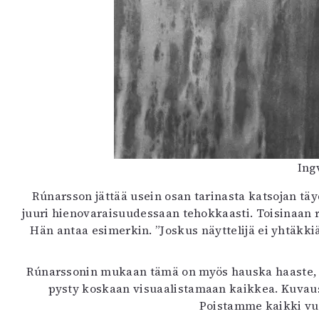
Ing
Rúnarsson jättää usein osan tarinasta katsojan tä
juuri hienovaraisuudessaan tehokkaasti. Toisinaan r
Hän antaa esimerkin. ”Joskus näyttelijä ei yhtäkkiä
Rúnarssonin mukaan tämä on myös hauska haaste, eikä
pysty koskaan visuaalistamaan kaikkea. Kuvauspa
Poistamme kaikki vuo