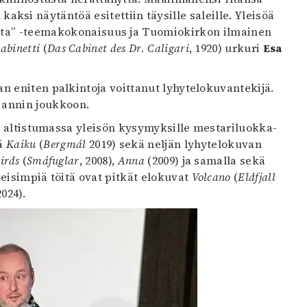
aksi näytäntöä esitettiin täysille saleille. Yleisöä
utta” -teemakokonaisuus ja Tuomiokirkon ilmainen
kabinetti
(
Das Cabinet des Dr. Caligari
, 1920) urkuri
Esa
an eniten palkintoja voittanut lyhytelokuvantekijä.
 annin joukkoon.
a altistumassa yleisön kysymyksille mestariluokka-
sä
Kaiku
(
Bergmál
2019) sekä neljän lyhytelokuvan
irds
(
Smáfuglar
, 2008),
Anna
(2009) ja samalla sekä
eisimpiä töitä ovat pitkät elokuvat
Volcano
(
Eldfjall
2024).