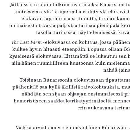
Jättäessään jotain tulkinnanvaraiseksi Rúnarsson 
tunteeseen asti. Tampereella esitetyistä elokuvi
elokuvan tapahtumia sattunutta, tarinan kannal
ominaisesta tavasta paljastaa tarinaa pieni pala ke
tasolla: tarinassa, näyttelemisessä, kuv
The Last Farm
-elokuvassa on kohtaus, jossa päähen
kulkee hyvin hitaasti eteenpäin. Lopussa ollaan 
kyseisessä elokuvassa. Eittämättä se lukeutuu sen h
niin hänen ruumiilliseen kuntoonsa kuin mielenma
nähdä (aina
Toisinaan Rúnarssonin elokuvissaan tipauttamat y
päähenkilö saa kyllä äkillisiä raivokohtauksia, mut
nähdään sen sijaan ohjaajan ensimmäisessä p
humoristiseen saakka karikatyyrimäiseltä menneen 
erin aukeavana tarin
Vaikka arvoiltaan vasemmistolainen Rúnarsson sa