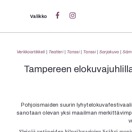
Sulje
Valikko
Ka
Verk
Verkkoartikkeli
Teatteri
Tanssi
Tanssi
Sarjakuva
Sámeg
Tampereen elokuvajuhlilla
S
S
Pä
Pap
Pohjoismaiden suurin lyhytelokuvafestivaali
sanotaan olevan yksi maailman merkittävimpiä
v
Yleisöä vetäneiden kilpailusarjojen lisäksi moni