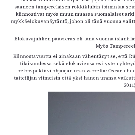
K
saaneen tamperelaisen rokkiklubin toimintaa se
kiinnostivat myös muun muassa suomalaiset arkis
I
mykkäelokuvanäytäntö, johon oli tänä vuonna valit
E
Elokuvajuhlien päävieras oli tänä vuonna islantil
Myös Tampereell
Kiinnostavuutta ei ainakaan vähentänyt se, että R
tilaisuudessa sekä elokuviensa esitysten yhtey
retrospektiivi ohjaajan uran varrelta: Oscar-eh
taiteilijan viimeisin että yksi hänen uransa vaik
2011