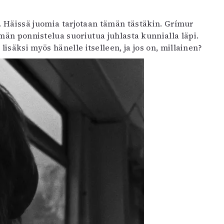
ä. Häissä juomia tarjotaan tämän tästäkin. Grímur
män ponnistelua suoriutua juhlasta kunnialla läpi.
säksi myös hänelle itselleen, ja jos on, millainen?