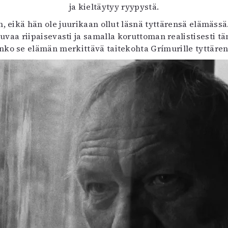
ja kieltäytyy ryypystä.
, eikä hän ole juurikaan ollut läsnä tyttärensä elämäss
vaa riipaisevasti ja samalla koruttoman realistisesti tä
ko se elämän merkittävä taitekohta Grímurille tyttären li