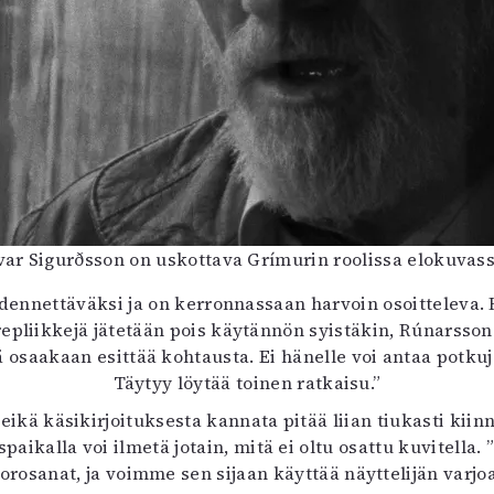
var Sigurðsson on uskottava Grímurin roolissa elokuvas
ydennettäväksi ja on kerronnassaan harvoin osoitteleva.
epliikkejä jätetään pois käytännön syistäkin, Rúnarsso
 osaakaan esittää kohtausta. Ei hänelle voi antaa potkuja
Täytyy löytää toinen ratkaisu.”
 käsikirjoituksesta kannata pitää liian tiukasti kiinni.
ikalla voi ilmetä jotain, mitä ei oltu osattu kuvitella
rosanat, ja voimme sen sijaan käyttää näyttelijän varjo