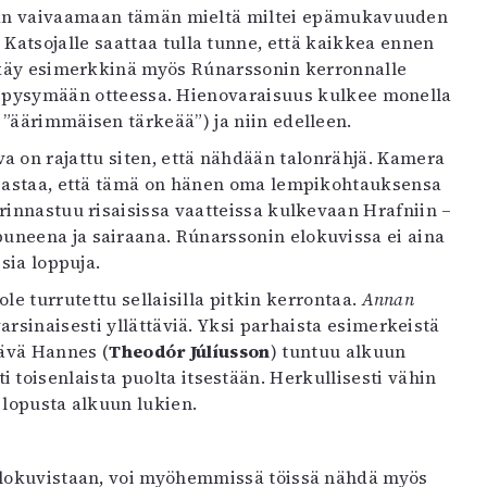
staan vaivaamaan tämän mieltä miltei epämukavuuden
 Katsojalle saattaa tulla tunne, että kaikkea ennen
äy esimerkkinä myös Rúnarssonin kerronnalle
jan pysymään otteessa. Hienovaraisuus kulkee monella
 ”äärimmäisen tärkeää”) ja niin edelleen.
 on rajattu siten, että nähdään talonrähjä. Kamera
ljastaa, että tämä on hänen oma lempikohtauksensa
rinnastuu risaisissa vaatteissa kulkevaan Hrafniin –
neena ja sairaana. Rúnarssonin elokuvissa ei aina
sia loppuja.
le turrutettu sellaisilla pitkin kerrontaa.
Annan
arsinaisesti yllättäviä. Yksi parhaista esimerkeistä
äävä Hannes (
Theodór Júlíusson
) tuntuu alkuun
toisenlaista puolta itsestään. Herkullisesti vähin
 lopusta alkuun lukien.
 elokuvistaan, voi myöhemmissä töissä nähdä myös