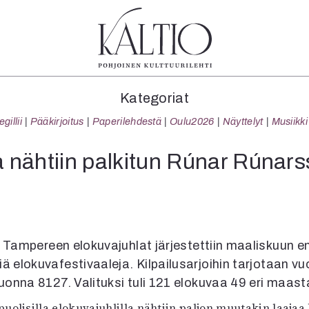
tegoriat
Lehdet
Info
Kategoriat
koartikkeli
4/2026
Tilaus j
illii
Pääkirjoitus
Paperilehdestä
Oulu2026
Näyttelyt
Musiikki
Teatteri
2–3/2026
irtonume
Tanssi
1/2026
Yhteistyö
 nähtiin palkitun Rúnar Rúnars
Tanssi
6/2025
Toimitu
arjakuva
5/2025 saame
Mediatie
ámegillii
5/2025
Kaltio r
äkirjoitus
Lehtiarkisto
erilehdestä
 Tampereen elokuvajuhlat järjestettiin maaliskuun e
Oulu2026
 elokuvafestivaaleja. Kilpailusarjoihin tarjotaan vu
Näyttelyt
uonna 8127. Valituksi tuli 121 elokuvaa 49 eri maast
Musiikki
Levyt
puolisilla elokuvajuhlilla nähtiin paljon muutakin laaja