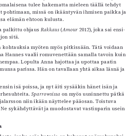
uomalaisena tulee hakematta mieleen täällä tehdyt
t pohtimaan, missä on ikääntyvän ihmisen paikka ja
nsa elämän ehtoon kulusta.
a palkittu ohjaus
Rakkaus
(
Amour
2012), joka sai ensi-
jon sitä.
sia kohtauksia myöten myös pitkissään. Tätä voidaan
na Hannes vaalii romuvenettään samalla tavoin kuin
hempaa. Lopulta Anna hajottaa ja upottaa paatin
unsa parissa. Hän on tavallaan yhtä aikaa läsnä ja
ensin isä poissa, ja nyt äiti sysääkin hänet isän ja
rhesuhteita.
Sparrowsissa
on myös uusinnettu pätkä
Fjalarsson niin ikään näyttelee pääosan. Toistuva
. Ne sykähdyttävät ja muodostavat vastinparin usein
a