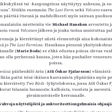
 pikkukylissä tai -kaupungeissa näyttäytyy ankeana, ja s
uttuna”. Sitäkin enemmän
The Last Farm
sekä
Volcano
saava
on päättää itsensä ja mahdollisesti myös sairaan puoliso
amanlaisiin mietteisiin vie
Michael Haneken
arvostettu j
 noin vuosi
Volcanon
jälkeen ja jonka tarina muistuttaa pal
teemoja ja kierrättänyt niistä elementtejä aina kokonai
nä jo
The Last Farmissa
. Hauskana pienenä yksityiskohta
nnalle (
Marie Boda
) se ehkä edustaa poissa olevaa van
an olla perheensä kanssa, joten hän puuhailee veneenrom
poissa.
wsissa
päähenkilö Arin (
Atli Óskar Fjalarsson
) elämästä 
än paitsi teini-ikäisen kasvamista ylipäätään myös pe
n kierrätetty
Two Birds
-lyhytelokuvaa, jossa Atli Óskar 
vat Islannin luonnosta: kallioista, vuorista ja merestä
pienimuotoiselle kerronnalle.
Vahvoja näyttelijöitä ja auktoriteettiongelmaisia ohjaaji