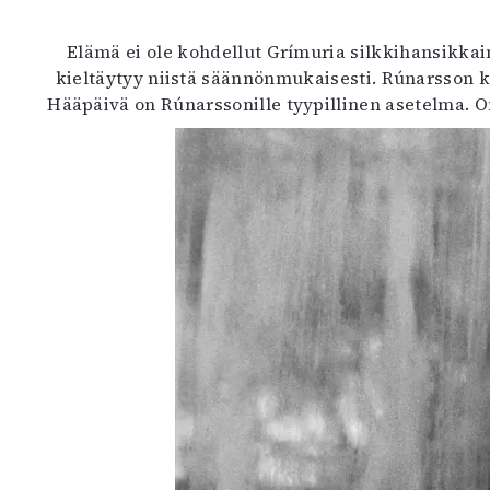
Elämä ei ole kohdellut Grímuria silkkihansikkain
kieltäytyy niistä säännönmukaisesti. Rúnarsson ku
Hääpäivä on Rúnarssonille tyypillinen asetelma. On