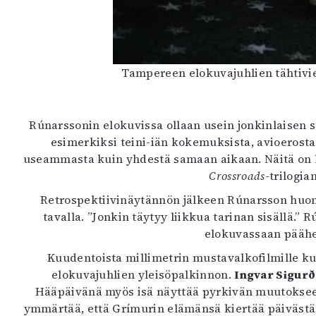
Tampereen elokuvajuhlien tähtivie
Rúnarssonin elokuvissa ollaan usein jonkinlaisen 
esimerkiksi teini-iän kokemuksista, avioerost
useammasta kuin yhdestä samaan aikaan. Näitä on 
Crossroads
-trilogia
Retrospektiivinäytännön jälkeen Rúnarsson huoma
tavalla. ”Jonkin täytyy liikkua tarinan sisällä.”
elokuvassaan päähen
Kuudentoista millimetrin mustavalkofilmille k
elokuvajuhlien yleisöpalkinnon.
Ingvar Sigurð
Hääpäivänä myös isä näyttää pyrkivän muutokse
ymmärtää, että Grímurin elämänsä kiertää päivästä 