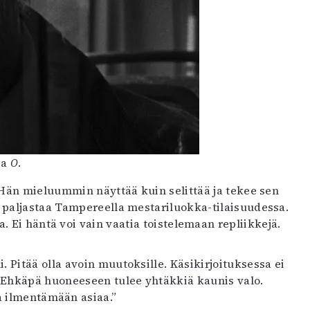
sa
O
.
 Hän mieluummin näyttää kuin selittää ja tekee sen
n paljastaa Tampereella mestariluokka-tilaisuudessa.
. Ei häntä voi vain vaatia toistelemaan repliikkejä.
 Pitää olla avoin muutoksille. Käsikirjoituksessa ei
. ”Ehkäpä huoneeseen tulee yhtäkkiä kaunis valo.
a ilmentämään asiaa.”