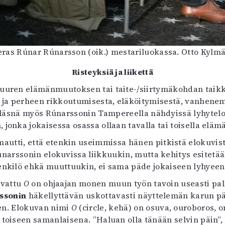
ras Rúnar Rúnarsson (oik.) mestariluokassa. Otto Kylmäl
Risteyksiä ja liikettä
suuren elämänmuutoksen tai taite-/siirtymäkohdan taikka 
a ja perheen rikkoutumisesta, eläköitymisestä, vanhene
läsnä myös Rúnarssonin Tampereella nähdyissä lyhytel
n, jonka jokaisessa osassa ollaan tavalla tai toisella elä
utti, että etenkin useimmissa hänen pitkistä elokuvista
 Rúnarssonin elokuvissa liikkuukin, mutta kehitys esitetä
kilö ehkä muuttuukin, ei sama päde jokaiseen lyhyeen 
uvattu
O
on ohjaajan monen muun työn tavoin useasti pal
ssonin
häkellyttävän uskottavasti näyttelemän karun pä
en. Elokuvan nimi
O
(circle, kehä) on osuva, ouroboros,
toiseen samanlaisena. ”Haluan olla tänään selvin päin”,