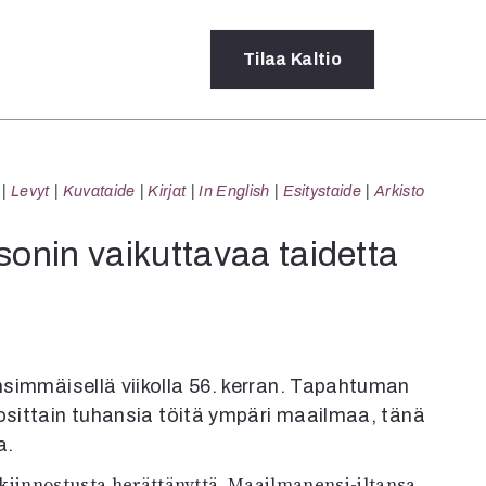
Tilaa
Kaltio
a
Levyt
Kuvataide
Kirjat
In English
Esitystaide
Arkisto
rot
ssä
sonin vaikuttavaa taidetta
s
dot
y
nsimmäisellä viikolla 56. kerran. Tapahtuman
osittain tuhansia töitä ympäri maailmaa, tänä
a.
a kiinnostusta herättänyttä. Maailmanensi-iltansa