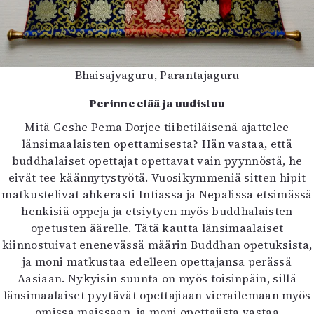
Bhaisajyaguru, Parantajaguru
Perinne elää ja uudistuu
Mitä Geshe Pema Dorjee tiibetiläisenä ajattelee
länsimaalaisten opettamisesta? Hän vastaa, että
buddhalaiset opettajat opettavat vain pyynnöstä, he
eivät tee käännytystyötä. Vuosikymmeniä sitten hipit
matkustelivat ahkerasti Intiassa ja Nepalissa etsimässä
henkisiä oppeja ja etsiytyen myös buddhalaisten
opetusten äärelle. Tätä kautta länsimaalaiset
kiinnostuivat enenevässä määrin Buddhan opetuksista,
ja moni matkustaa edelleen opettajansa perässä
Aasiaan. Nykyisin suunta on myös toisinpäin, sillä
länsimaalaiset pyytävät opettajiaan vierailemaan myös
omissa maissaan, ja moni opettajista vastaa