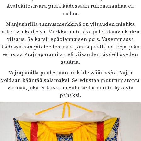
Avalokiteshvara pitää kädessään rukousnauhaa eli
malaa.
Manjushrilla tunnusmerkkinä on viisauden miekka
oikeassa kädessä. Miekka on terävä ja leikkaava kuten
viisaus. Se karsii epäolennaisen pois. Vasemmassa
kädessä hän pitelee lootusta, jonka päällä on kirja, joka
edustaa Prajnaparamitaa eli viisauden täydellisyyden
suutria.
Vajrapanilla puolestaan on kädessään
vajra
. Vajra
voidaan kääntää salamaksi. Se edustaa muuttumatonta
voimaa, joka ei koskaan vähene tai muutu hyvästä
pahaksi.