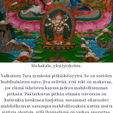
Mahakala, yksityiskohta.
Valkoinen Tara symboloi pitkäikäisyyttä. Se on useiden
buddhalaisten toive. Eva selittää, että toki on mukavaa,
jos elämä läheisten kanssa jatkuu mahdollisimman
pitkään. Päätarkoitus pitkän elämän toiveessa on
kuitenkin henkinen harjoitus; useammat elinvuodet
mahdollistavat useampia mahdollisuuksia auttaa muita
aistivia olentoja, sillä ihmiselämä on vaikea saavuttaa.