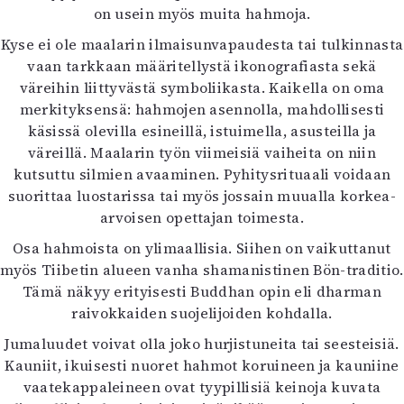
on usein myös muita hahmoja.
Kyse ei ole maalarin ilmaisunvapaudesta tai tulkinnasta
vaan tarkkaan määritellystä ikonografiasta sekä
väreihin liittyvästä symboliikasta. Kaikella on oma
merkityksensä: hahmojen asennolla, mahdollisesti
käsissä olevilla esineillä, istuimella, asusteilla ja
väreillä. Maalarin työn viimeisiä vaiheita on niin
kutsuttu silmien avaaminen. Pyhitysrituaali voidaan
suorittaa luostarissa tai myös jossain muualla korkea-
arvoisen opettajan toimesta.
Osa hahmoista on ylimaallisia. Siihen on vaikuttanut
myös Tiibetin alueen vanha shamanistinen Bön-traditio.
Tämä näkyy erityisesti Buddhan opin eli dharman
raivokkaiden suojelijoiden kohdalla.
Jumaluudet voivat olla joko hurjistuneita tai seesteisiä.
Kauniit, ikuisesti nuoret hahmot koruineen ja kauniine
vaatekappaleineen ovat tyypillisiä keinoja kuvata