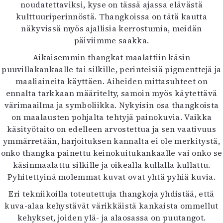
noudatettaviksi, kyse on tässä ajassa elävästä
kulttuuriperinnöstä. Thangkoissa on tätä kautta
näkyvissä myös ajallisia kerrostumia, meidän
päiviimme saakka.
Aikaisemmin thangkat maalattiin käsin
puuvillakankaalle tai silkille, perinteisiä pigmenttejä ja
maaliaineita käyttäen. Aiheiden mittasuhteet on
ennalta tarkkaan määritelty, samoin myös käytettävä
värimaailma ja symboliikka. Nykyisin osa thangkoista
on maalausten pohjalta tehtyjä painokuvia. Vaikka
käsityötaito on edelleen arvostettua ja sen vaativuus
ymmärretään, harjoituksen kannalta ei ole merkitystä,
onko thangka painettu keinokuitukankaalle vai onko se
käsinmaalattu silkille ja oikealla kullalla kullattu.
Pyhitettyinä molemmat kuvat ovat yhtä pyhiä kuvia.
Eri tekniikoilla toteutettuja thangkoja yhdistää, että
kuva-alaa kehystävät värikkäistä kankaista ommellut
kehykset, joiden ylä- ja alaosassa on puutangot.