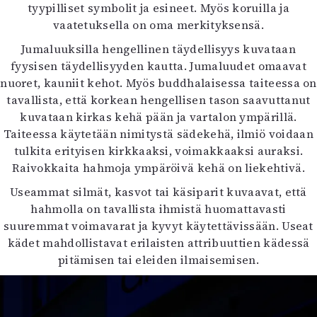
tyypilliset symbolit ja esineet. Myös koruilla ja
vaatetuksella on oma merkityksensä.
Jumaluuksilla hengellinen täydellisyys kuvataan
fyysisen täydellisyyden kautta. Jumaluudet omaavat
nuoret, kauniit kehot. Myös buddhalaisessa taiteessa on
tavallista, että korkean hengellisen tason saavuttanut
kuvataan kirkas kehä pään ja vartalon ympärillä.
Taiteessa käytetään nimitystä sädekehä, ilmiö voidaan
tulkita erityisen kirkkaaksi, voimakkaaksi auraksi.
Raivokkaita hahmoja ympäröivä kehä on liekehtivä.
Useammat silmät, kasvot tai käsiparit kuvaavat, että
hahmolla on tavallista ihmistä huomattavasti
suuremmat voimavarat ja kyvyt käytettävissään. Useat
kädet mahdollistavat erilaisten attribuuttien kädessä
pitämisen tai eleiden ilmaisemisen.