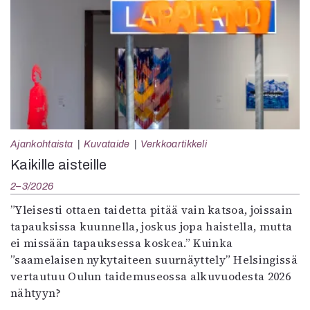
Ajankohtaista
Kuvataide
Verkkoartikkeli
Kaikille aisteille
2–3/2026
”Yleisesti ottaen taidetta pitää vain katsoa, joissain
tapauksissa kuunnella, joskus jopa haistella, mutta
ei missään tapauksessa koskea.” Kuinka
”saamelaisen nykytaiteen suurnäyttely” Helsingissä
vertautuu Oulun taidemuseossa alkuvuodesta 2026
nähtyyn?