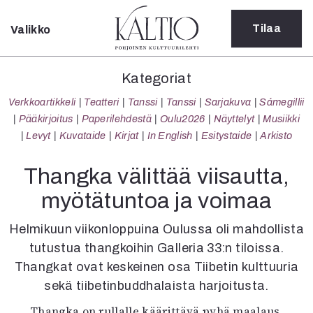
Tilaa
Valikko
Sulje
Kategoriat
Kategoriat
Verkkoartikkeli
Verkkoartikkeli
Teatteri
Tanssi
Tanssi
Sarjakuva
Sámegillii
Teatteri
Pääkirjoitus
Paperilehdestä
Oulu2026
Näyttelyt
Musiikki
Tanssi
Levyt
Kuvataide
Kirjat
In English
Esitystaide
Arkisto
Tanssi
Sarjakuva
Thangka välittää viisautta,
Sámegillii
myötätuntoa ja voimaa
Pääkirjoitus
Paperilehdestä
Helmikuun viikonloppuina Oulussa oli mahdollista
Oulu2026
tutustua thangkoihin Galleria 33:n tiloissa.
Näyttelyt
Thangkat ovat keskeinen osa Tiibetin kulttuuria
Musiikki
Levyt
sekä tiibetinbuddhalaista harjoitusta.
Kuvataide
Thangka on rullalle käärittävä pyhä maalaus.