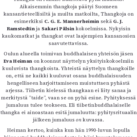
Kirjat
Aikaisemmin thangkoja päätyi Suomeen
In English
kansantieteellisiltä ja muilta matkoilta, Thangkoja on
Esitystaide
esimerkiksi
C. G. E. Mannerheimin
sekä
G. J.
Arkisto
Ramstedtin
ja
Sakari Pälsin
kokoelmissa. Nykyisin
kaukomatkat ja thangkat ovat laajempien kansanosien
Lehdet
saavutettavissa.
4/2026
Oulun alueella toimivan buddhalaisen yhteisön jäsen
2–3/2026
Eva Heiman
on koonnut näyttelyn yksityiskokoelmiin
1/2026
kuuluvista thangkoista. Yhteistä näyttelyn thangkoille
6/2025
on, että ne kaikki kuuluvat osana buddhalaisuuden
5/2025 saame
hengelliseen harjoittamiseen muistuttaen pyhästä
5/2025
arjessa. Tiibetin kielessä thangkaan ei liity sanaa ja
Lehtiarkisto
merkitystä ”taide”, vaan se on pyhä esine. Pyhityksessä
jumaluus tulee teokseen. Eli tiibetinbuddhalaiselle
Info
thangka ei ainoastaan esitä jumaluutta: pyhitysrituaalin
jälkeen jumaluus
on
kuvassa.
Tilaus ja irtonumerot
Yhteistyössä
Heiman kertoo, kuinka kun hän 1990-luvun lopulla
Toimitus