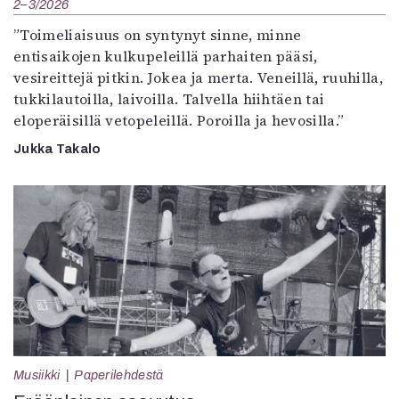
2–3/2026
”Toimeliaisuus on syntynyt sinne, minne
entisaikojen kulkupeleillä parhaiten pääsi,
vesireittejä pitkin. Jokea ja merta. Veneillä, ruuhilla,
tukkilautoilla, laivoilla. Talvella hiihtäen tai
eloperäisillä vetopeleillä. Poroilla ja hevosilla.”
Jukka Takalo
Musiikki
Paperilehdestä