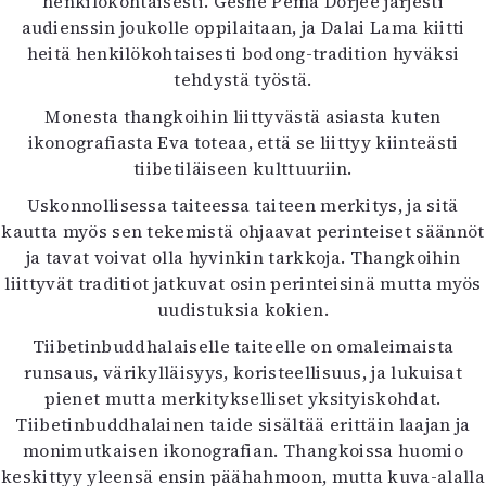
henkilökohtaisesti. Geshe Pema Dorjee järjesti
audienssin joukolle oppilaitaan, ja Dalai Lama kiitti
heitä henkilökohtaisesti bodong-tradition hyväksi
tehdystä työstä.
Monesta thangkoihin liittyvästä asiasta kuten
ikonografiasta Eva toteaa, että se liittyy kiinteästi
tiibetiläiseen kulttuuriin.
Uskonnollisessa taiteessa taiteen merkitys, ja sitä
kautta myös sen tekemistä ohjaavat perinteiset säännöt
ja tavat voivat olla hyvinkin tarkkoja. Thangkoihin
liittyvät traditiot jatkuvat osin perinteisinä mutta myös
uudistuksia kokien.
Tiibetinbuddhalaiselle taiteelle on omaleimaista
runsaus, värikylläisyys, koristeellisuus, ja lukuisat
pienet mutta merkitykselliset yksityiskohdat.
Tiibetinbuddhalainen taide sisältää erittäin laajan ja
monimutkaisen ikonografian. Thangkoissa huomio
keskittyy yleensä ensin päähahmoon, mutta kuva-alalla