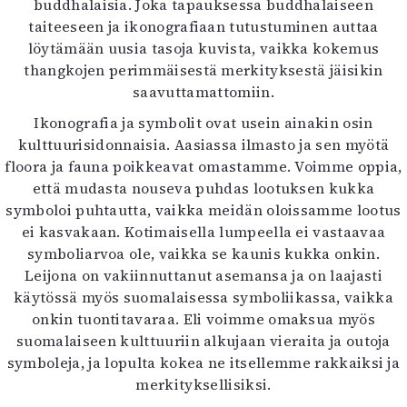
buddhalaisia. Joka tapauksessa buddhalaiseen
taiteeseen ja ikonografiaan tutustuminen auttaa
löytämään uusia tasoja kuvista, vaikka kokemus
thangkojen perimmäisestä merkityksestä jäisikin
saavuttamattomiin.
Ikonografia ja symbolit ovat usein ainakin osin
kulttuurisidonnaisia. Aasiassa ilmasto ja sen myötä
floora ja fauna poikkeavat omastamme. Voimme oppia,
että mudasta nouseva puhdas lootuksen kukka
symboloi puhtautta, vaikka meidän oloissamme lootus
ei kasvakaan. Kotimaisella lumpeella ei vastaavaa
symboliarvoa ole, vaikka se kaunis kukka onkin.
Leijona on vakiinnuttanut asemansa ja on laajasti
käytössä myös suomalaisessa symboliikassa, vaikka
onkin tuontitavaraa. Eli voimme omaksua myös
suomalaiseen kulttuuriin alkujaan vieraita ja outoja
symboleja, ja lopulta kokea ne itsellemme rakkaiksi ja
merkityksellisiksi.