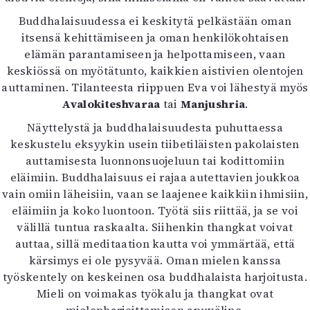
Buddhalaisuudessa ei keskitytä pelkästään oman
itsensä kehittämiseen ja oman henkilökohtaisen
elämän parantamiseen ja helpottamiseen, vaan
keskiössä on myötätunto, kaikkien aistivien olentojen
auttaminen. Tilanteesta riippuen Eva voi lähestyä myös
Avalokiteshvaraa
tai
Manjushria
.
Näyttelystä ja buddhalaisuudesta puhuttaessa
keskustelu eksyykin usein tiibetiläisten pakolaisten
auttamisesta luonnonsuojeluun tai kodittomiin
eläimiin. Buddhalaisuus ei rajaa autettavien joukkoa
vain omiin läheisiin, vaan se laajenee kaikkiin ihmisiin,
eläimiin ja koko luontoon. Työtä siis riittää, ja se voi
välillä tuntua raskaalta. Siihenkin thangkat voivat
auttaa, sillä meditaation kautta voi ymmärtää, että
kärsimys ei ole pysyvää. Oman mielen kanssa
työskentely on keskeinen osa buddhalaista harjoitusta.
Mieli on voimakas työkalu ja thangkat ovat