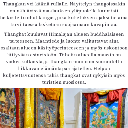
Thangkan voi kääriä rullalle. Näyttelyn thangoissakin
on nähtävissä maalauksen yläpuolelle kauniisti
laskostettu ohut kangas, joka kuljetuksen ajaksi tai aina
tarvittaessa lasketaan suojaamaan kuvapintaa.
Thangkat kuuluvat Himalajan alueen buddhalaiseen
taiteeseen. Maantiede ja luonto vaikuttavat aina
osaltaan alueen käsityöperinteeseen ja myös uskontoon
liittyvään esineistöön. Tiibetin alueella maasto on
vaikeakulkuista, ja thangkan muoto on suunniteltu
liikkuvaa elämäntapaa ajatellen. Helpon
kuljetettavuutensa takia thangkat ovat nykyisin myös
turistien suosiossa.