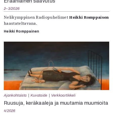
Eräänlainen saavutus
2–3/2026
Nelikymppinen Radiopuhelimet
Heikki Romppaisen
haastateltavana.
Heikki Romppainen
Ajankohtaista
Kuvataide
Verkkoartikkeli
Ruusuja, keräkaaleja ja muutamia muumioita
4/2026