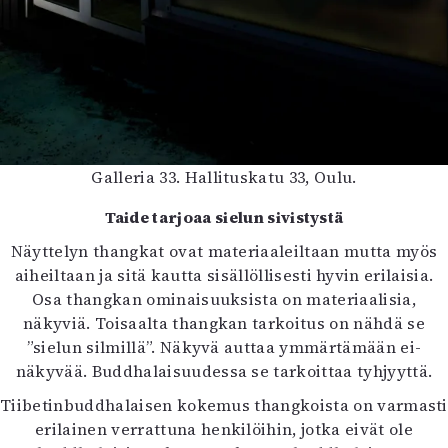
Galleria 33. Hallituskatu 33, Oulu.
Taide tarjoaa sielun sivistystä
Näyttelyn thangkat ovat materiaaleiltaan mutta myös
aiheiltaan ja sitä kautta sisällöllisesti hyvin erilaisia.
Osa thangkan ominaisuuksista on materiaalisia,
näkyviä. Toisaalta thangkan tarkoitus on nähdä se
”sielun silmillä”. Näkyvä auttaa ymmärtämään ei-
näkyvää. Buddhalaisuudessa se tarkoittaa tyhjyyttä.
Tiibetinbuddhalaisen kokemus thangkoista on varmasti
erilainen verrattuna henkilöihin, jotka eivät ole