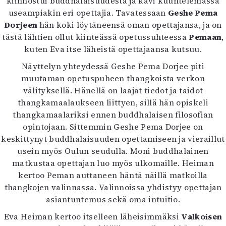
kiinnostui buddhalaisuudesta ja kävi kuuntelemassa
Mediatiedot
useampiakin eri opettajia. Tavatessaan
Geshe Pema
Kaltio ry
Dorjeen
hän koki löytäneensä oman opettajansa, ja on
tästä lähtien ollut kiinteässä opetussuhteessa
Pemaan
,
kuten Eva itse läheistä opettajaansa kutsuu.
Näyttelyn yhteydessä Geshe Pema Dorjee piti
muutaman opetuspuheen thangkoista verkon
välityksellä. Hänellä on laajat tiedot ja taidot
thangkamaalaukseen liittyen, sillä hän opiskeli
thangkamaalariksi ennen buddhalaisen filosofian
opintojaan. Sittemmin Geshe Pema Dorjee on
keskittynyt buddhalaisuuden opettamiseen ja vieraillut
usein myös Oulun seudulla. Moni buddhalainen
matkustaa opettajan luo myös ulkomaille. Heiman
kertoo Peman auttaneen häntä näillä matkoilla
thangkojen valinnassa. Valinnoissa yhdistyy opettajan
asiantuntemus sekä oma intuitio.
Eva Heiman kertoo itselleen läheisimmäksi
Valkoisen