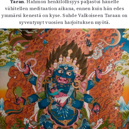
Taran
. Hahmon henkilöllisyys paljastui hänelle
vähitellen meditaation aikana, ennen kuin hän edes
ymmärsi kenestä on kyse. Suhde Valkoiseen Taraan on
syventynyt vuosien harjoituksen myötä.