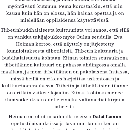
myöntävästi kutsuun. Pema korostaakin, että niin
kauan kuin hän on elossa, hän haluaa opettaa ja on
mielellään oppilaidensa käytettävissä.
Tiibetinbuddhalaisesta kulttuurista voi sanoa, että sillä
on vankka tukijajoukko myös Oulun seudulla. Eva
Heiman kertoo, että näyttely on järjestetty
kunnioituksesta tiibetiläisiä, Tiibetin kulttuuria ja
buddhalaisuutta kohtaan. Kiinan toimien seurauksena
tiibetiläinen kulttuuri on pahassa ahdingossa omalla
maallaan, ja moni tiibetiläinen on pakolaisena Intiassa,
missä heillä on oikeus harjoittaa uskontoaan ja
kulttuuriaan rauhassa. Tiibetin ja tiibetiläisten tilanne
on erittäin vaikea: lojaalius Kiinaa kohtaan menee
ihmisoikeuksien edelle eivätkä valtamediat kirjoita
aiheesta.
Heiman on ollut maailmalla useissa
Dalai Laman
opetustilaisuuksissa ja tavannut tämän kerran