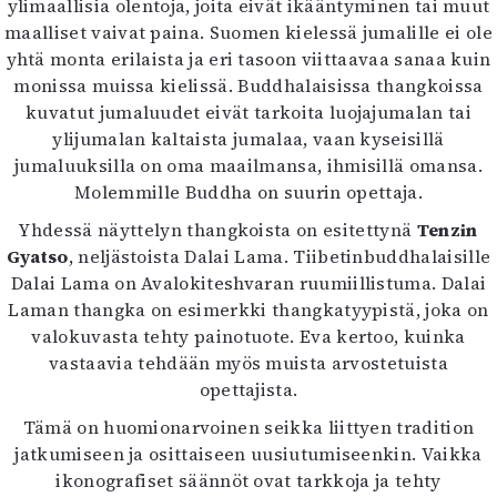
ylimaallisia olentoja, joita eivät ikääntyminen tai muut
maalliset vaivat paina. Suomen kielessä jumalille ei ole
yhtä monta erilaista ja eri tasoon viittaavaa sanaa kuin
monissa muissa kielissä. Buddhalaisissa thangkoissa
kuvatut jumaluudet eivät tarkoita luojajumalan tai
ylijumalan kaltaista jumalaa, vaan kyseisillä
jumaluuksilla on oma maailmansa, ihmisillä omansa.
Molemmille Buddha on suurin opettaja.
Yhdessä näyttelyn thangkoista on esitettynä
Tenzin
Gyatso
, neljästoista Dalai Lama. Tiibetinbuddhalaisille
Dalai Lama on Avalokiteshvaran ruumiillistuma. Dalai
Laman thangka on esimerkki thangkatyypistä, joka on
valokuvasta tehty painotuote. Eva kertoo, kuinka
vastaavia tehdään myös muista arvostetuista
opettajista.
Tämä on huomionarvoinen seikka liittyen tradition
jatkumiseen ja osittaiseen uusiutumiseenkin. Vaikka
ikonografiset säännöt ovat tarkkoja ja tehty