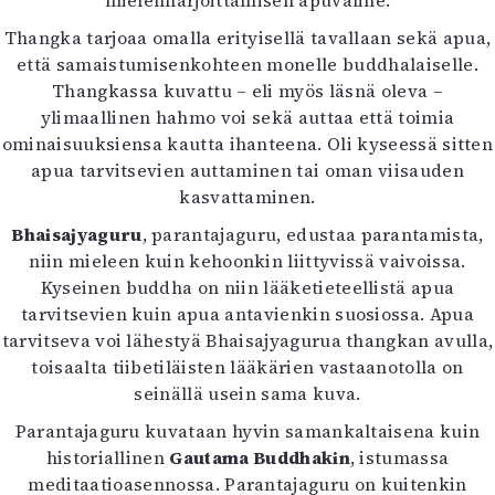
mielenharjoittamisen apuväline.
Thangka tarjoaa omalla erityisellä tavallaan sekä apua,
että samaistumisenkohteen monelle buddhalaiselle.
Thangkassa kuvattu – eli myös läsnä oleva –
ylimaallinen hahmo voi sekä auttaa että toimia
ominaisuuksiensa kautta ihanteena. Oli kyseessä sitten
apua tarvitsevien auttaminen tai oman viisauden
kasvattaminen.
Bhaisajyaguru
, parantajaguru, edustaa parantamista,
niin mieleen kuin kehoonkin liittyvissä vaivoissa.
Kyseinen buddha on niin lääketieteellistä apua
tarvitsevien kuin apua antavienkin suosiossa. Apua
tarvitseva voi lähestyä Bhaisajyagurua thangkan avulla,
toisaalta tiibetiläisten lääkärien vastaanotolla on
seinällä usein sama kuva.
Parantajaguru kuvataan hyvin samankaltaisena kuin
historiallinen
Gautama Buddhakin
, istumassa
meditaatioasennossa. Parantajaguru on kuitenkin