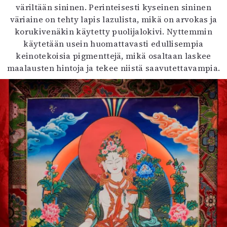
väriltään sininen. Perinteisesti kyseinen sininen
väriaine on tehty lapis lazulista, mikä on arvokas ja
korukivenäkin käytetty puolijalokivi. Nyttemmin
käytetään usein huomattavasti edullisempia
keinotekoisia pigmenttejä, mikä osaltaan laskee
maalausten hintoja ja tekee niistä saavutettavampia.