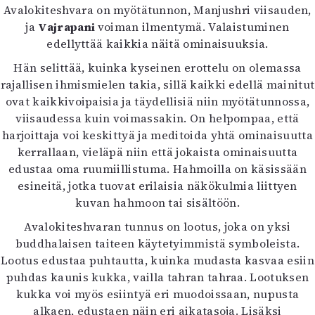
Avalokiteshvara on myötätunnon, Manjushri viisauden,
ja
Vajrapani
voiman ilmentymä. Valaistuminen
edellyttää kaikkia näitä ominaisuuksia.
Hän selittää, kuinka kyseinen erottelu on olemassa
rajallisen ihmismielen takia, sillä kaikki edellä mainitut
ovat kaikkivoipaisia ja täydellisiä niin myötätunnossa,
viisaudessa kuin voimassakin. On helpompaa, että
harjoittaja voi keskittyä ja meditoida yhtä ominaisuutta
kerrallaan, vieläpä niin että jokaista ominaisuutta
edustaa oma ruumiillistuma. Hahmoilla on käsissään
esineitä, jotka tuovat erilaisia näkökulmia liittyen
kuvan hahmoon tai sisältöön.
Avalokiteshvaran tunnus on lootus, joka on yksi
buddhalaisen taiteen käytetyimmistä symboleista.
Lootus edustaa puhtautta, kuinka mudasta kasvaa esiin
puhdas kaunis kukka, vailla tahran tahraa. Lootuksen
kukka voi myös esiintyä eri muodoissaan, nupusta
alkaen, edustaen näin eri aikatasoja. Lisäksi