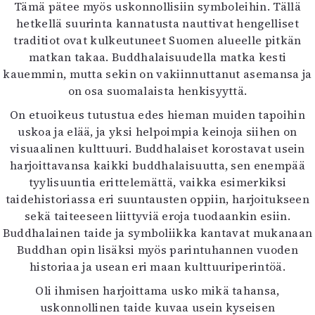
Tämä pätee myös uskonnollisiin symboleihin. Tällä
hetkellä suurinta kannatusta nauttivat hengelliset
traditiot ovat kulkeutuneet Suomen alueelle pitkän
matkan takaa. Buddhalaisuudella matka kesti
kauemmin, mutta sekin on vakiinnuttanut asemansa ja
on osa suomalaista henkisyyttä.
On etuoikeus tutustua edes hieman muiden tapoihin
uskoa ja elää, ja yksi helpoimpia keinoja siihen on
visuaalinen kulttuuri. Buddhalaiset korostavat usein
harjoittavansa kaikki buddhalaisuutta, sen enempää
tyylisuuntia erittelemättä, vaikka esimerkiksi
taidehistoriassa eri suuntausten oppiin, harjoitukseen
sekä taiteeseen liittyviä eroja tuodaankin esiin.
Buddhalainen taide ja symboliikka kantavat mukanaan
Buddhan opin lisäksi myös parintuhannen vuoden
historiaa ja usean eri maan kulttuuriperintöä.
Oli ihmisen harjoittama usko mikä tahansa,
uskonnollinen taide kuvaa usein kyseisen