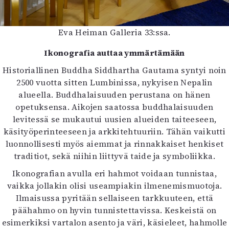
Eva Heiman Galleria 33:ssa.
Ikonografia auttaa ymmärtämään
Historiallinen Buddha Siddhartha Gautama syntyi noin
2500 vuotta sitten Lumbinissa, nykyisen Nepalin
alueella. Buddhalaisuuden perustana on hänen
opetuksensa. Aikojen saatossa buddhalaisuuden
levitessä se mukautui uusien alueiden taiteeseen,
käsityöperinteeseen ja arkkitehtuuriin. Tähän vaikutti
luonnollisesti myös aiemmat ja rinnakkaiset henkiset
traditiot, sekä niihin liittyvä taide ja symboliikka.
Ikonografian avulla eri hahmot voidaan tunnistaa,
vaikka jollakin olisi useampiakin ilmenemismuotoja.
Ilmaisussa pyritään sellaiseen tarkkuuteen, että
päähahmo on hyvin tunnistettavissa. Keskeistä on
esimerkiksi vartalon asento ja väri, käsieleet, hahmolle