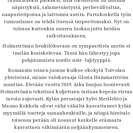
rauhalliseksi paikaksi, sillä rikollisuus on lähinnä
Mediatiedot
näpistyksiä, salametsästystä, perhevälivaltaa,
Kaltio ry
naapurieripuraa ja laittomia aseita. Partakoskella työn
tunnuslause on tehdä itsensä tarpeettomaksi. Nyt on
tulossa kuitenkin suuren luokan juttu heidän
ratkottavakseen.
Holmströmin henkilökuvaus on sympaattista mutta ei
imelän kosiskelevaa. Tässä hän lähestyy jopa
pohjoismaista nordic noir -lajityyppiä.
Romaanin toinen juonne kulkee ekokylä Toivolan
yhteisössä, minne valokuvaaja Gloria Hammarström
muuttaa. Eletään vuotta 2019. Aika huojuu luontevasti
Holmströmin tekstissä kuljettaen tarinaa kepeän virran
tavoin sujuvasti. Kylän perustajat Sylvi Merilehto ja
Mauno Kokkola olivat vähä vähältä kasvattaneet kylää
myymällä tontteja samanhenkisille, ja niinpä hirsitalo
toisensa perään oli noussut keskelle erämaata
kasvattaen väkimäärän neljäänkymmeneen.