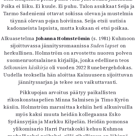
Kirjat
Poika ei liiku. Ei kuule. Ei puhu. Talon asukkaat Seija ja
In English
Tarmo Sadeniemi ottavat sokissa olevan ja mustelmia
Esitystaide
täynnä olevan pojan hoiviinsa. Seija etsii uutisia
Arkisto
kadonneista lapsista, mutta kukaan ei etsi poikaa.
Alkuasetelma
Johanna Holmströmin
(s. 1981) Kuhmoon
Lehdet
sijoittuvassa jännitysromaanissa
Suden lapset
on
4/2026
herkullinen. Holmström on arvostettu nuoren polven
2–3/2026
suomenruotsalainen kirjailija, jonka edellinen teos
1/2026
Selkounien käsikirja
oli vuoden 2022 Runebergehdokas.
6/2025
Uudella teoksella hän aloittaa Kainuuseen sijoittuvan
5/2025 saame
jännityssarjan ja tekee sen vaikuttavasti.
5/2025
Pikkupojan arvoitus päätyy paikallisten
Lehtiarkisto
rikoskonstaapelien Minna Salmisen ja Timo Kyrön
käsiin. Holmström marssittaa kehiin heti alkusivuilla
Info
myös kaksi muuta heidän kollegaansa Esko
Tilaus ja irtonumerot
Sydänsyrjän ja Markku Kilpelän. Heidän pomonsa
Yhteistyössä
ylikomisario Harri Partakoski kehuu Kuhmoa
Toimitus