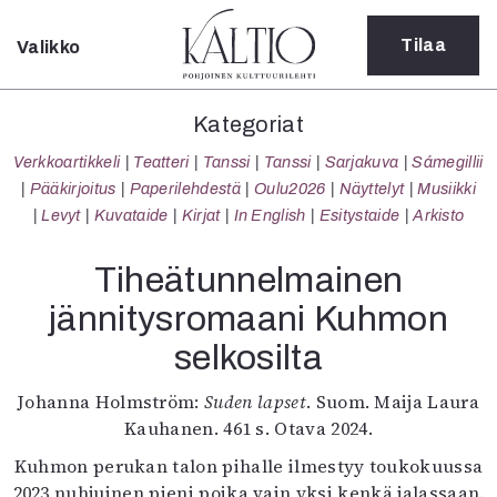
Tilaa
Valikko
Sulje
Kategoriat
Kategoriat
Verkkoartikkeli
Verkkoartikkeli
Teatteri
Tanssi
Tanssi
Sarjakuva
Sámegillii
Teatteri
Pääkirjoitus
Paperilehdestä
Oulu2026
Näyttelyt
Musiikki
Tanssi
Levyt
Kuvataide
Kirjat
In English
Esitystaide
Arkisto
Tanssi
Sarjakuva
Tiheätunnelmainen
Sámegillii
jännitysromaani Kuhmon
Pääkirjoitus
Paperilehdestä
selkosilta
Oulu2026
Näyttelyt
Johanna Holmström:
Suden lapset
. Suom. Maija Laura
Musiikki
Kauhanen. 461 s. Otava 2024.
Levyt
Kuhmon perukan talon pihalle ilmestyy toukokuussa
Kuvataide
2023 nuhjuinen pieni poika vain yksi kenkä jalassaan.