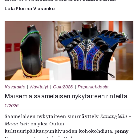
Lölä Florina Vlasenko
Kuvataide
Näyttelyt
Oulu2026
Paperilehdestä
Maisemia saamelaisen nykytaiteen rinteiltä
1/2026
Saamelaisen nykytaiteen suurnäyttely
Eanangiella –
Maan kieli
on yksi Oulun
kulttuuripääkaupunkivuoden kohokohdista.
Jenny