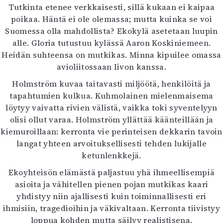
Tutkinta etenee verkkaisesti, sillä kukaan ei kaipaa
poikaa. Häntä ei ole olemassa; mutta kuinka se voi
Suomessa olla mahdollista? Ekokylä asetetaan luupin
alle. Gloria tutustuu kylässä Aaron Koskiniemeen.
Heidän suhteensa on mutkikas. Minna kipuilee omassa
avioliitossaan Iivon kanssa.
Holmström kuvaa taitavasti miljöötä, henkilöitä ja
tapahtumien kulkua. Kuhmolainen mielenmaisema
löytyy vaivatta rivien välistä, vaikka toki syventelyyn
olisi ollut varaa. Holmström yllättää käänteillään ja
kiemuroillaan: kerronta vie perinteisen dekkarin tavoin
langat yhteen arvoituksellisesti tehden lukijalle
ketunlenkkejä.
Ekoyhteisön elämästä paljastuu yhä ihmeellisempiä
asioita ja vähitellen pienen pojan mutkikas kaari
yhdistyy niin ajallisesti kuin toiminnallisesti eri
ihmisiin, tragedioihin ja väkivaltaan. Kerronta tiivistyy
loppua kohden mutta säilyy realistisena.