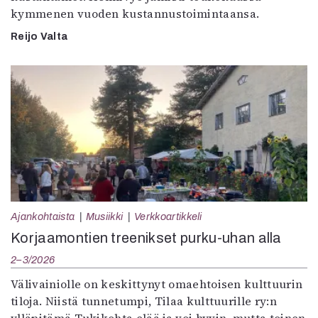
kymmenen vuoden kustannustoimintaansa.
Reijo Valta
Ajankohtaista
Musiikki
Verkkoartikkeli
Korjaamontien treenikset purku-uhan alla
2–3/2026
Välivainiolle on keskittynyt omaehtoisen kulttuurin
tiloja. Niistä tunnetumpi, Tilaa kulttuurille ry:n