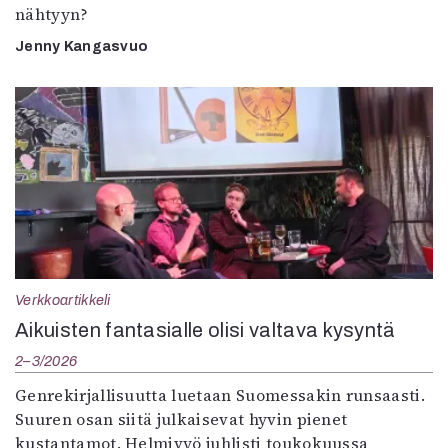
nähtyyn?
Jenny Kangasvuo
Verkkoartikkeli
Aikuisten fantasialle olisi valtava kysyntä
2–3/2026
Genrekirjallisuutta luetaan Suomessakin runsaasti.
Suuren osan siitä julkaisevat hyvin pienet
kustantamot. Helmivyö juhlisti toukokuussa