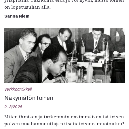
ylläpitämä Tukikohta elää ja voi hyvin, mutta toinen
on lopetusuhan alla.
Sanna Niemi
Verkkoartikkeli
Näkymätön toinen
2–3/2026
Miten ihmisen ja tarkemmin ensimmäisen tai toisen
polven maahanmuuttajan itsetietoisuus muotoutuu?