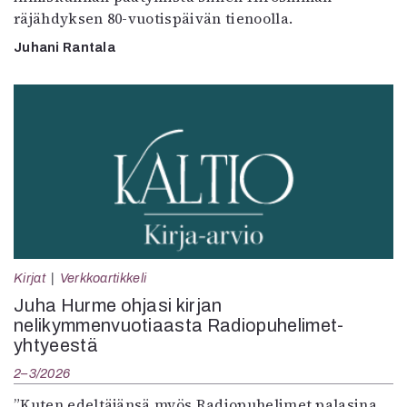
räjähdyksen 80-vuotispäivän tienoolla.
Juhani Rantala
Kirjat
Verkkoartikkeli
Juha Hurme ohjasi kirjan
nelikymmenvuotiaasta Radiopuhelimet-
yhtyeestä
2–3/2026
”Kuten edeltäjänsä myös Radiopuhelimet palasina