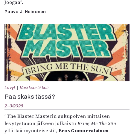
Joogaa”.
Paavo J. Heinonen
Levyt
Verkkoartikkeli
Paa skaks tässä?
2–3/2026
”The Blaster Masterin sukupolven mittaisen
levytystauon jälkeen julkaistu
Bring Me The Sun
yllättää myönteisesti”,
Eros Gomorralainen