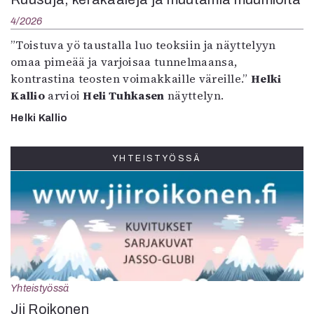
4/2026
”Toistuva yö taustalla luo teoksiin ja näyttelyyn
omaa pimeää ja varjoisaa tunnelmaansa,
kontrastina teosten voimakkaille väreille.”
Helki
Kallio
arvioi
Heli Tuhkasen
näyttelyn.
Helki Kallio
YHTEISTYÖSSÄ
Yhteistyössä
Jii Roikonen