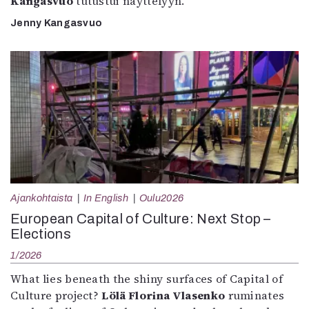
Kangasvuo
tutustui näyttelyyn.
Jenny Kangasvuo
Ajankohtaista
In English
Oulu2026
European Capital of Culture: Next Stop –
Elections
1/2026
What lies beneath the shiny surfaces of Capital of
Culture project?
Lölä Florina Vlasenko
ruminates