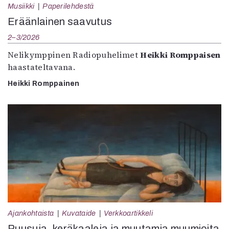
Musiikki
Paperilehdestä
Eräänlainen saavutus
2–3/2026
Nelikymppinen Radiopuhelimet
Heikki Romppaisen
haastateltavana.
Heikki Romppainen
Ajankohtaista
Kuvataide
Verkkoartikkeli
Ruusuja, keräkaaleja ja muutamia muumioita