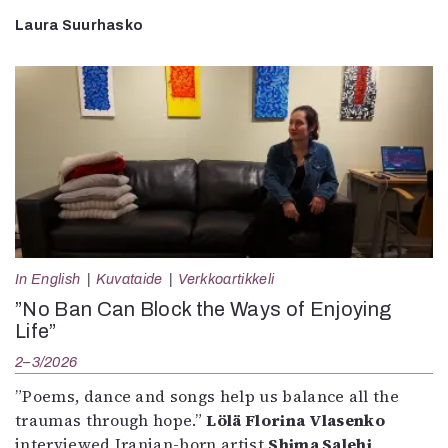
Laura Suurhasko
In English
Kuvataide
Verkkoartikkeli
”No Ban Can Block the Ways of Enjoying
Life”
2–3/2026
”Poems, dance and songs help us balance all the
traumas through hope.”
Lölä Florina Vlasenko
interviewed Iranian-born artist
Shima Salehi
.