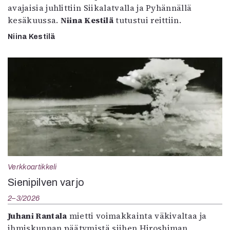
avajaisia juhlittiin Siikalatvalla ja Pyhännällä
kesäkuussa.
Niina Kestilä
tutustui reittiin.
Niina Kestilä
Verkkoartikkeli
Sienipilven varjo
2–3/2026
Juhani Rantala
mietti voimakkainta väkivaltaa ja
ihmiskunnan päätymistä siihen Hiroshiman