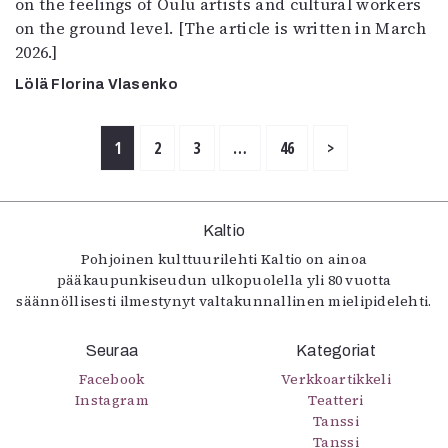
on the feelings of Oulu artists and cultural workers
on the ground level. [The article is written in March
2026.]
Lölä Florina Vlasenko
1
2
3
…
46
>
Kaltio
Pohjoinen kulttuurilehti Kaltio on ainoa
pääkaupunkiseudun ulkopuolella yli 80 vuotta
säännöllisesti ilmestynyt valtakunnallinen mielipidelehti.
Seuraa
Kategoriat
Facebook
Verkkoartikkeli
Instagram
Teatteri
Tanssi
Tanssi