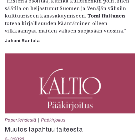
”Historia osoittaa, kuinka kulloinenkin poliittinen
säätila on heijastunut Suomen ja Venäjän välisiin
kulttuuriseen kanssakäymiseen.
Tomi Huttunen
toteaa kirjallisuuden kääntäminen olleen
vilkkaampaa maiden välisen suojasään vuosina.”
Juhani Rantala
Paperilehdestä
Pääkirjoitus
Muutos tapahtuu taiteesta
2–3/2026