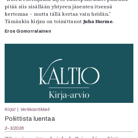
pitää siis sisällään yhtyeen jäsenten itsensä
kertomaa – mutta tällä kertaa vain heidän.”
Tämänkin kirjan on toimittanut
Juha Hurme
.
Eros Gomorralainen
Kirjat
Verkkoartikkeli
Poliittista luentaa
2–3/2026