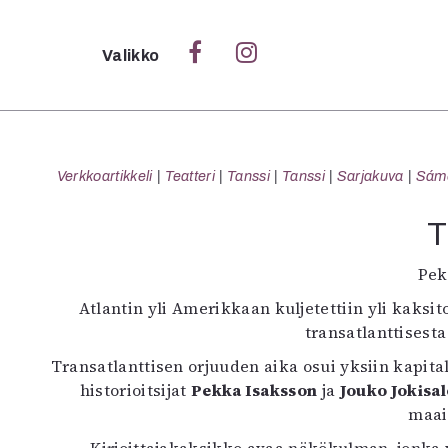
Sulje
Valikko
Ka
Verk
Verkkoartikkeli
Teatteri
Tanssi
Tanssi
Sarjakuva
Sámeg
T
S
Pek
S
Atlantin yli Amerikkaan kuljetettiin yli kaksi
Pä
transatlanttisesta
Pap
Transatlanttisen orjuuden aika osui yksiin kapit
historioitsijat
Pekka Isaksson
ja
Jouko Jokisa
maai