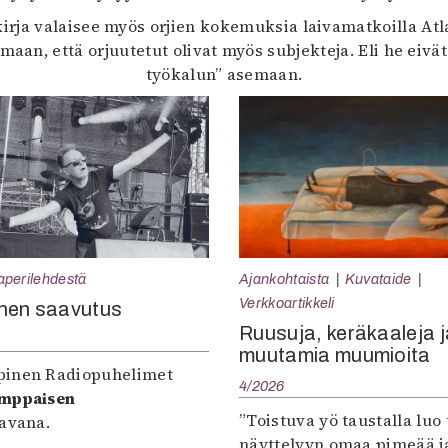
kirja valaisee myös orjien kokemuksia laivamatkoilla Atl
amaan, että orjuutetut olivat myös subjekteja. Eli he eiv
työkalun” asemaan.
aperilehdestä
Ajankohtaista
Kuvataide
Verkkoartikkeli
nen saavutus
Ruusuja, keräkaaleja j
muutamia muumioita
inen Radiopuhelimet
4/2026
omppaisen
”Toistuva yö taustalla luo 
tavana.
näyttelyyn omaa pimeää ja