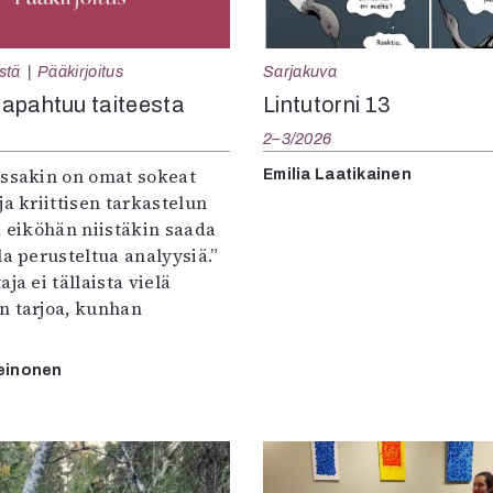
Sarjakuva
stä
Pääkirjoitus
Lintutorni 13
apahtuu taiteesta
2–3/2026
:ssakin on omat sokeat
Emilia Laatikainen
ja kriittisen tarkastelun
a eiköhän niistäkin saada
la perusteltua analyysiä.”
ja ei tällaista vielä
n tarjoa, kunhan
einonen