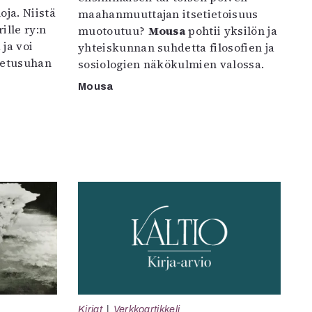
oja. Niistä
maahanmuuttajan itsetietoisuus
ille ry:n
muotoutuu?
Mousa
pohtii yksilön ja
ja voi
yhteiskunnan suhdetta filosofien ja
petusuhan
sosiologien näkökulmien valossa.
Mousa
Kirjat
Verkkoartikkeli