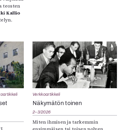
a teosten
ki Kallio
elyn.
oartikkeli
Verkkoartikkeli
set
Näkymätön toinen
2–3/2026
Miten ihmisen ja tarkemmin
yt
ensimmäisen tai toisen polven