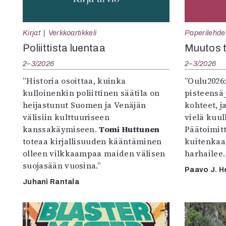
Kirjat
Verkkoartikkeli
Paperilehde
Poliittista luentaa
Muutos t
2–3/2026
2–3/2026
”Historia osoittaa, kuinka
”Oulu2026
kulloinenkin poliittinen säätila on
pisteensä 
heijastunut Suomen ja Venäjän
kohteet, j
välisiin kulttuuriseen
vielä kuul
kanssakäymiseen.
Tomi Huttunen
Päätoimitta
toteaa kirjallisuuden kääntäminen
kuitenkaa
olleen vilkkaampaa maiden välisen
harhailee.
suojasään vuosina.”
Paavo J. H
Juhani Rantala