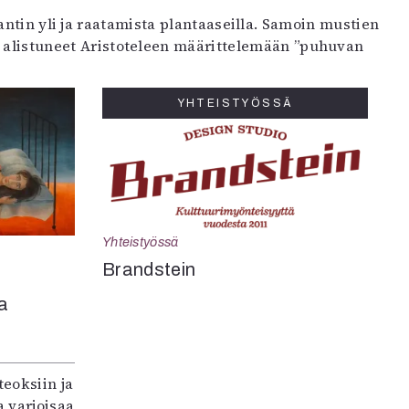
antin yli ja raatamista plantaaseilla. Samoin mustien
ät alistuneet Aristoteleen määrittelemään ”puhuvan
YHTEISTYÖSSÄ
Yhteistyössä
Brandstein
a
teoksiin ja
 varjoisaa