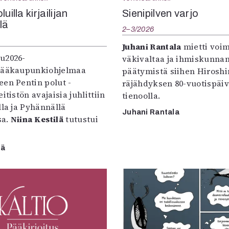
uilla kirjailijan
Sienipilven varjo
llä
2–3/2026
Juhani Rantala
mietti voi
u2026-
väkivaltaa ja ihmiskunna
pääkaupunkiohjelmaa
päätymistä siihen Hirosh
een Pentin polut -
räjähdyksen 80-vuotispäi
itistön avajaisia juhlittiin
tienoolla.
lla ja Pyhännällä
Juhani Rantala
sa.
Niina Kestilä
tutustui
lä