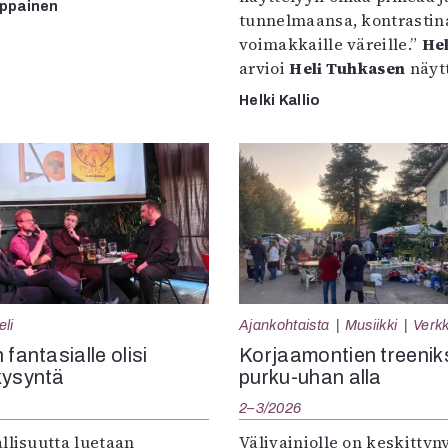
mppainen
tunnelmaansa, kontrastin
voimakkaille väreille.”
Hel
arvioi
Heli Tuhkasen
näytt
Helki Kallio
eli
Ajankohtaista
Musiikki
Verkk
 fantasialle olisi
Korjaamontien treenik
kysyntä
purku-uhan alla
2–3/2026
llisuutta luetaan
Välivainiolle on keskittyn