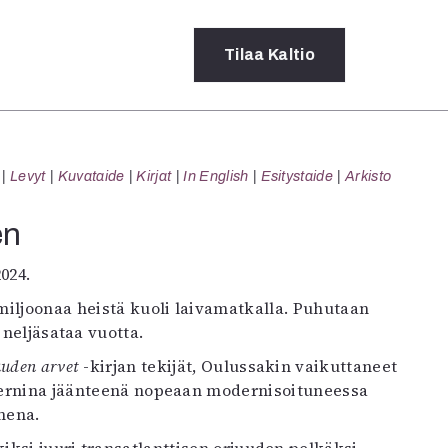
Tilaa
Kaltio
a
Levyt
Kuvataide
Kirjat
In English
Esitystaide
Arkisto
rot
ssä
en
s
dot
2024.
y
 miljoonaa heistä kuoli laivamatkalla. Puhutaan
 neljäsataa vuotta.
uuden arvet
-kirjan tekijät, Oulussakin vaikuttaneet
modernina jäänteenä nopeaan modernisoituneessa
mena.