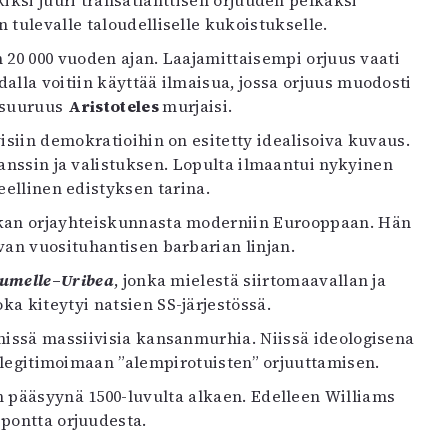
iksi juuri transatlanttisen orjuuden pelkäksi
tulevalle taloudelliselle kukoistukselle.
in 20 000 vuoden ajan. Laajamittaisempi orjuus vaati
dalla voitiin käyttää ilmaisua, jossa orjuus muodosti
fisuuruus
Aristoteles
murjaisi.
isiin demokratioihin on esitetty idealisoiva kuvaus.
anssin ja valistuksen. Lopulta ilmaantui nykyinen
eellinen edistyksen tarina.
ikan orjayhteiskunnasta moderniin Eurooppaan. Hän
van vuosituhantisen barbarian linjan.
lumelle
–
Uribea
, jonka mielestä siirtomaavallan ja
a kiteytyi natsien SS-järjestössä.
missä massiivisia kansanmurhia. Niissä ideologisena
n legitimoimaan ”alempirotuisten” orjuuttamisen.
n pääsyynä 1500-luvulta alkaen. Edelleen Williams
 pontta orjuudesta.