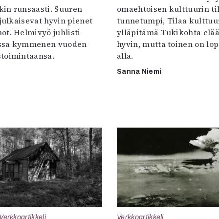
in runsaasti. Suuren
omaehtoisen kulttuurin til
 julkaisevat hyvin pienet
tunnetumpi, Tilaa kulttuur
ot. Helmivyö juhlisti
ylläpitämä Tukikohta elää 
ssa kymmenen vuoden
hyvin, mutta toinen on lo
toimintaansa.
alla.
Sanna Niemi
Verkkoartikkeli
Verkkoartikkeli