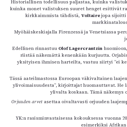
Historiallinen todellisuus paljastaa, kuinka valistu
kuinka monet valistuksen suuret henget esittivät ra
kirkkaimmista tähdistä,
Voltaire
jopa sijoit
markkinatalou
Myöhäiskeskiajalla Firenzessä ja Venetsiassa peru
j
Edellinen rinnastuu
Olof Lagercrantzin
huomioon, 
riistää näkemättä kenenkään kurjuutta. Orjabi
yksityisen ihmisen harteilta, vastuu siirtyi ”ei
Tässä aateilmastossa Euroopan väkivaltainen laajent
ylivoimaisuudesta”, kirjoittajat huomauttavat. He 
ylivalta koskaan. Tämä näkemys or
Orjuuden arvet
asettaa oivaltavasti orjuuden laajemp
YK:n rasisminvastaisessa kokouksessa vuonna 2003
esimerkiksi Afrikan