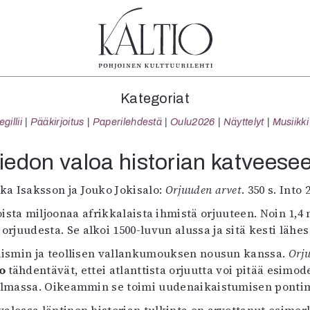
tegoriat
Lehdet
Info
Kategoriat
koartikkeli
4/2026
Tilaus j
illii
Pääkirjoitus
Paperilehdestä
Oulu2026
Näyttelyt
Musiikki
Teatteri
2–3/2026
irtonume
Tanssi
1/2026
Yhteistyö
iedon valoa historian katveese
Tanssi
6/2025
Toimitu
arjakuva
5/2025 saame
Mediatie
ka Isaksson ja Jouko Jokisalo:
Orjuuden arvet
. 350 s. Into 
ámegillii
5/2025
Kaltio r
toista miljoonaa afrikkalaista ihmistä orjuuteen. Noin 1,4
äkirjoitus
Lehtiarkisto
 orjuudesta. Se alkoi 1500-luvun alussa ja sitä kesti lähes
erilehdestä
alismin ja teollisen vallankumouksen nousun kanssa.
Oulu2026
Orj
lo
Näyttelyt
tähdentävät, ettei atlanttista orjuutta voi pitää esi
lmassa. Oikeammin se toimi uudenaikaistumisen ponti
Musiikki
Levyt