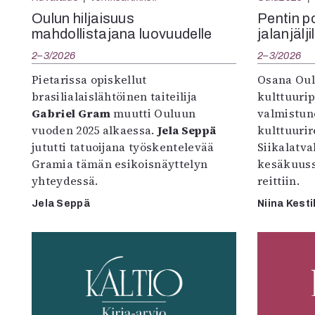
Oulun hiljaisuus
Pentin pol
mahdollistajana luovuudelle
jalanjälji
2–3/2026
2–3/2026
Pietarissa opiskellut
Osana Oul
brasilialaislähtöinen taiteilija
kulttuuri
Gabriel Gram
muutti Ouluun
valmistun
vuoden 2025 alkaessa.
Jela Seppä
kulttuurire
jututti tatuoijana työskentelevää
Siikalatva
Gramia tämän esikoisnäyttelyn
kesäkuus
yhteydessä.
reittiin.
Jela Seppä
Niina Kesti