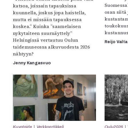
Suomessak
katsoa, joissain tapauksissa
osan siitä
kuunnella, joskus jopa haistella,
kustantam
mutta ei missään tapauksessa
toukokuu
koskea.” Kuinka ”saamelaisen
kustannus
nykytaiteen suurnäyttely”
Helsingissä vertautuu Oulun
Reijo Valta
taidemuseossa alkuvuodesta 2026
nähtyyn?
Jenny Kangasvuo
Kuvataide
Verkkoartikkeli
Oulu2026