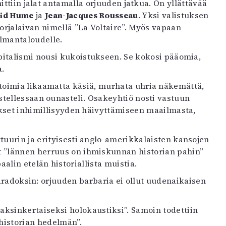
ittiin jalat antamalla orjuuden jatkua. On yllättävää
id Hume
ja
Jean-Jacques Rousseau
. Yksi valistuksen
ä orjalaivan nimellä ”La Voltaire”. Myös vapaan
lmantaloudelle.
apitalismi nousi kukoistukseen. Se kokosi pääomia,
a.
toimia likaamatta käsiä, murhata uhria näkemättä,
tellessaan ounasteli. Osakeyhtiö nosti vastuun
tykset inhimillisyyden häivyttämiseen maailmasta,
tuurin ja erityisesti anglo-amerikkalaisten kansojen
t ”lännen herruus on ihmiskunnan historian pahin”
lin etelän historiallista muistia.
aradoksin: orjuuden barbaria ei ollut uudenaikaisen
aksinkertaiseksi holokaustiksi”. Samoin todettiin
historian hedelmän”.