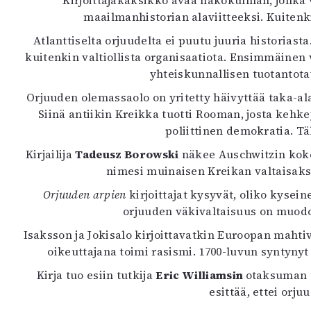
Kirjoittajakaksikko avaa näkökulman, jonka v
K
maailmanhistorian alaviitteeksi. Kuitenk
Atlanttiselta orjuudelta ei puutu juuria historiast
I
kuitenkin valtiollista organisaatiota. Ensimmäinen v
E
yhteiskunnallisen tuotantotav
Orjuuden olemassaolo on yritetty häivyttää taka-ala
Siinä antiikin Kreikka tuotti Rooman, josta kehk
poliittinen demokratia. Tä
Kirjailija
Tadeusz Borowski
näkee Auschwitzin koke
nimesi muinaisen Kreikan valtaisaksi
Orjuuden arpien
kirjoittajat kysyvät, oliko kysein
orjuuden väkivaltaisuus on muodos
Isaksson ja Jokisalo kirjoittavatkin Euroopan maht
oikeuttajana toimi rasismi. 1700-luvun syntynyt
Kirja tuo esiin tutkija
Eric Williamsin
otaksuman t
esittää, ettei orj