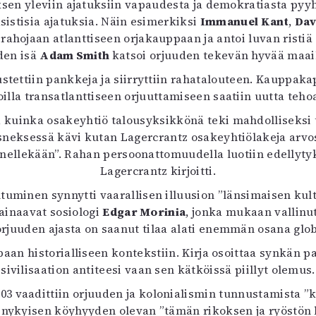
ksen yleviin ajatuksiin vapaudesta ja demokratiasta pyyh
sistisia ajatuksia. Näin esimerkiksi
Immanuel Kant
,
Dav
ti rahojaan atlanttiseen orjakauppaan ja antoi luvan risti
den isä
Adam Smith
katsoi orjuuden tekevän hyvää maai
stettiin pankkeja ja siirryttiin rahatalouteen. Kauppak
oilla transatlanttiseen orjuuttamiseen saatiin uutta teho
kuinka osakeyhtiö talousyksikkönä teki mahdolliseksi 
sneksessä kävi kutan Lagercrantz osakeyhtiölakeja arvos
 kenellekään”. Rahan persoonattomuudella luotiin edelly
Lagercrantz kirjoitti.
uminen synnytti vaarallisen illuusion ”länsimaisen kult
lainaavat sosiologi
Edgar Morinia
, jonka mukaan vallinu
juuden ajasta on saanut tilaa alati enemmän osana globaa
aan historialliseen kontekstiin. Kirja osoittaa synkän p
sivilisaation antiteesi vaan sen kätköissä piillyt olemus.
 vaadittiin orjuuden ja kolonialismin tunnustamista ”k
 nykyisen köyhyyden olevan ”tämän rikoksen ja ryöstön 