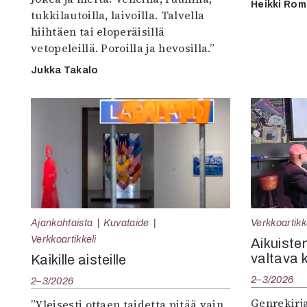
Heikki Ro
tukkilautoilla, laivoilla. Talvella
hiihtäen tai eloperäisillä
vetopeleillä. Poroilla ja hevosilla.”
Jukka Takalo
Ajankohtaista
Kuvataide
Verkkoartikk
Verkkoartikkeli
Aikuisten
valtava 
Kaikille aisteille
2–3/2026
2–3/2026
Genrekirja
”Yleisesti ottaen taidetta pitää vain