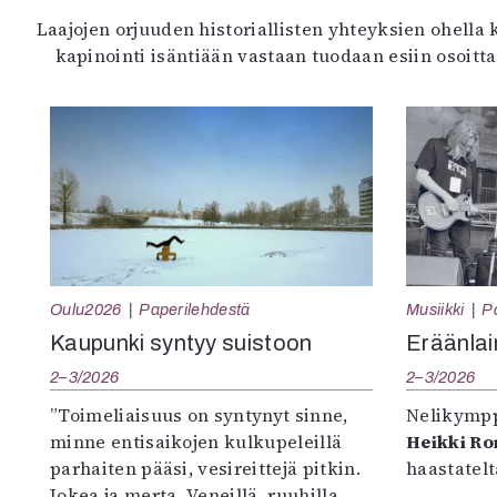
Laajojen orjuuden historiallisten yhteyksien ohella 
kapinointi isäntiään vastaan tuodaan esiin osoitt
Oulu2026
Paperilehdestä
Musiikki
P
Kaupunki syntyy suistoon
Eräänlai
2–3/2026
2–3/2026
”Toimeliaisuus on syntynyt sinne,
Nelikympp
minne entisaikojen kulkupeleillä
Heikki R
parhaiten pääsi, vesireittejä pitkin.
haastatel
Jokea ja merta. Veneillä, ruuhilla,