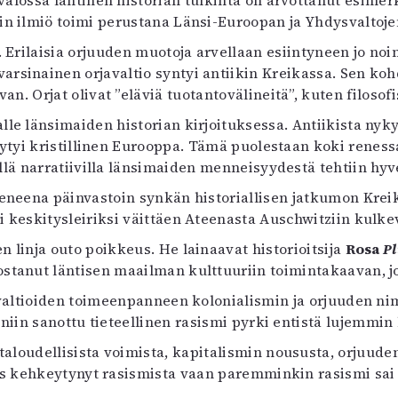
alossa läntinen historian tulkinta on arvottanut esimerk
uvataide
in ilmiö toimi perustana Länsi-Euroopan ja Yhdysvaltojen 
Kirjat
a. Erilaisia orjuuden muotoja arvellaan esiintyneen jo no
n English
arsinainen orjavaltio syntyi antiikin Kreikassa. Sen koh
sitystaide
an. Orjat olivat ”eläviä tuotantovälineitä”, kuten filoso
Arkisto
lle länsimaiden historian kirjoituksessa. Antiikista nyky
eytyi kristillinen Eurooppa. Tämä puolestaan koki reness
llä narratiivilla länsimaiden menneisyydestä tehtiin hyv
neena päinvastoin synkän historiallisen jatkumon Kre
 keskitysleiriksi väittäen Ateenasta Auschwitziin kulke
en linja outo poikkeus. He lainaavat historioitsija
Rosa
P
tanut läntisen maailman kulttuuriin toimintakaavan, jok
ivaltioiden toimeenpanneen kolonialismin ja orjuuden ni
 niin sanottu tieteellinen rasismi pyrki entistä lujemmi
aloudellisista voimista, kapitalismin noususta, orjuude
uus kehkeytynyt rasismista vaan paremminkin rasismi sai