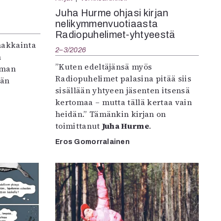
Juha Hurme ohjasi kirjan
nelikymmenvuotiaasta
Radiopuhelimet-yhtyeestä
makkainta
2–3/2026
n
”Kuten edeltäjänsä myös
iman
Radiopuhelimet palasina pitää siis
vän
sisällään yhtyeen jäsenten itsensä
kertomaa – mutta tällä kertaa vain
heidän.” Tämänkin kirjan on
toimittanut
Juha Hurme
.
Eros Gomorralainen