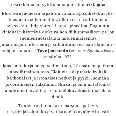
uusrikkaina ja tyylittöminä perinteenrikkojina.
Elokuvan juonessa tapahtuu vähän. Episodielokuvaksi
teosta ei voi luonnehtia, ellei kesän vaihtumista
syksyksi nähdä yhtenä isona episodina. Englantia
kielenään käyttävä elokuva henkii kummallisen paljon
suomenruotsalaista mielenmaisemaa
juhannusjuhlintoineen ja suhtautumisessaan elämään –
pohjautuuhan se
Tove Janssonin
teokseen
Sommarboken
vuodelta 1972.
Janssonin kirja on episodimainen, 22-osainen, paikoin
novellimainen teos. Elokuva-adaptaatio hylkää
katkonaiset ja irtonaiset hetket ja pyrkii luomaan
proosamaisen tulkinnan. Niukat ja osin mitättömät
tapahtumat eivät täysin istu elokuvakäsikirjoituksen
idealle.
Tuulen rouhima karu maisema ja tiivis
näyttelijäkolmikko eivät kata elokuvalle riittävää