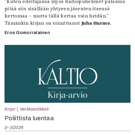
”Kuten edeltäjänsä myös Radiopuhelimet palasina
pitää siis sisällään yhtyeen jäsenten itsensä
kertomaa – mutta tällä kertaa vain heidän.”
Tämänkin kirjan on toimittanut
Juha Hurme
.
Eros Gomorralainen
Kirjat
Verkkoartikkeli
Poliittista luentaa
2–3/2026