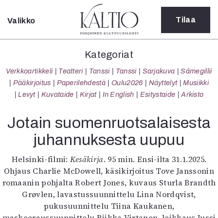
Tilaa
Valikko
Sulje
Kategoriat
Kategoriat
Verkkoartikkeli
Verkkoartikkeli
Teatteri
Tanssi
Tanssi
Sarjakuva
Sámegillii
Teatteri
Pääkirjoitus
Paperilehdestä
Oulu2026
Näyttelyt
Musiikki
Tanssi
Levyt
Kuvataide
Kirjat
In English
Esitystaide
Arkisto
Tanssi
Sarjakuva
Jotain suomenruotsalaisesta
Sámegillii
juhannuksesta uupuu
Pääkirjoitus
Paperilehdestä
Helsinki-filmi:
Kesäkirja
. 95 min. Ensi-ilta 31.1.2025.
Oulu2026
Ohjaus Charlie McDowell, käsikirjoitus Tove Janssonin
Näyttelyt
romaanin pohjalta Robert Jones, kuvaus Sturla Brandth
Musiikki
Grøvlen, lavastussuunnittelu Lina Nordqvist,
Levyt
pukusuunnittelu Tiina Kaukanen,
Kuvataide
maskeeraussuunnittelu Riikka Virtanen, leikkaus Jussi