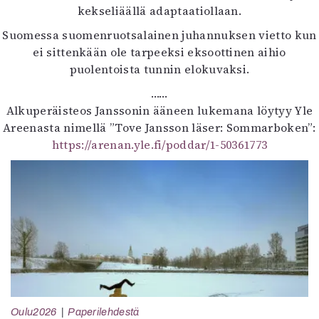
kekseliäällä adaptaatiollaan.
Suomessa suomenruotsalainen juhannuksen vietto kun
ei sittenkään ole tarpeeksi eksoottinen aihio
puolentoista tunnin elokuvaksi.
……
Alkuperäisteos Janssonin ääneen lukemana löytyy Yle
Areenasta nimellä ”Tove Jansson läser: Sommarboken”:
https://arenan.yle.fi/poddar/1-50361773
Oulu2026
Paperilehdestä