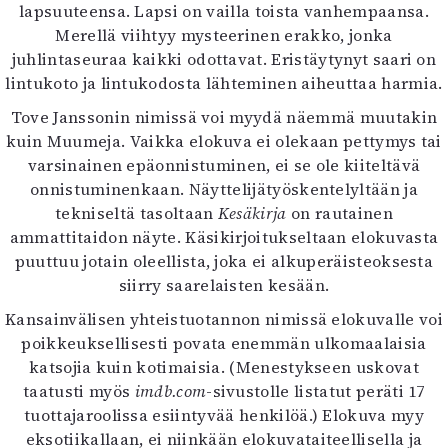
lapsuuteensa. Lapsi on vailla toista vanhempaansa.
Merellä viihtyy mysteerinen erakko, jonka
juhlintaseuraa kaikki odottavat. Eristäytynyt saari on
lintukoto ja lintukodosta lähteminen aiheuttaa harmia.
Tove Janssonin nimissä voi myydä näemmä muutakin
kuin Muumeja. Vaikka elokuva ei olekaan pettymys tai
varsinainen epäonnistuminen, ei se ole kiiteltävä
onnistuminenkaan. Näyttelijätyöskentelyltään ja
tekniseltä tasoltaan
Kesäkirja
on rautainen
ammattitaidon näyte. Käsikirjoitukseltaan elokuvasta
puuttuu jotain oleellista, joka ei alkuperäisteoksesta
siirry saarelaisten kesään.
Kansainvälisen yhteistuotannon nimissä elokuvalle voi
poikkeuksellisesti povata enemmän ulkomaalaisia
katsojia kuin kotimaisia. (Menestykseen uskovat
taatusti myös
imdb.com
-sivustolle listatut peräti 17
tuottajaroolissa esiintyvää henkilöä.) Elokuva myy
eksotiikallaan, ei niinkään elokuvataiteellisella ja