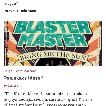
Joogaa”.
Paavo J. Heinonen
Levyt
Verkkoartikkeli
Paa skaks tässä?
2–3/2026
”The Blaster Masterin sukupolven mittaisen
levytystauon jälkeen julkaistu
Bring Me The Sun
yllättää myönteisesti”,
Eros Gomorralainen