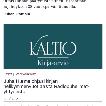
ihmiskunnan päätymistä siihen Hiroshiman
räjähdyksen 80-vuotispäivän tienoolla.
Juhani Rantala
Kirjat
Verkkoartikkeli
Juha Hurme ohjasi kirjan
nelikymmenvuotiaasta Radiopuhelimet-
yhtyeestä
2–3/2026