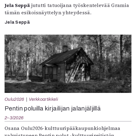
Jela Seppä
jututti tatuoijana työskentelevää Gramia
tämän esikoisnäyttelyn yhteydessä.
Jela Seppä
Oulu2026
Verkkoartikkeli
Pentin poluilla kirjailijan jalanjäljillä
2–3/2026
Osana Oulu2026-kulttuuripääkaupunkiohjelmaa
valmistuneen Pentin polut -kulttuurireitistön