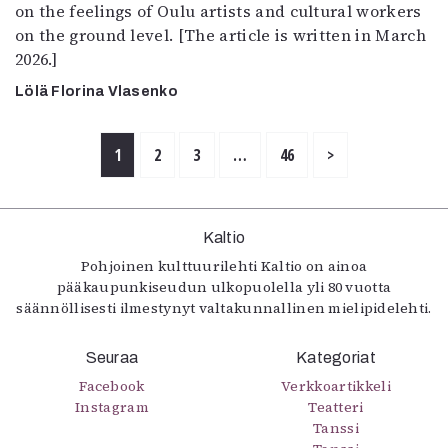
on the feelings of Oulu artists and cultural workers
on the ground level. [The article is written in March
2026.]
Lölä Florina Vlasenko
1
2
3
…
46
>
Kaltio
Pohjoinen kulttuurilehti Kaltio on ainoa
pääkaupunkiseudun ulkopuolella yli 80 vuotta
säännöllisesti ilmestynyt valtakunnallinen mielipidelehti.
Seuraa
Kategoriat
Facebook
Verkkoartikkeli
Instagram
Teatteri
Tanssi