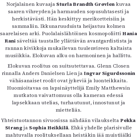
Norjalainen kuvaaja
Sturla Brandth Grøvlen
kuvaa
Mediatiedot
saaren vihreyden ja harmauden sopusuhtasesti ja
Kaltio ry
herkistävästi. Hän keskittyy merikortteisiin ja
sammaliin. Ikkunaruuduista heijastuu kolmen
saarelaisen arki. Puolalaislähtöinen kosmopoliitti
Hania
Rani
säveltää taustalle yllättävän avantgardistista ja
rannan kivikkoja mukailevan tuulenvireen kaltaista
musiikkia. Elokuvan alku on harmoninen ja hallittu.
Elokuvan roolitus on suitsutettavaa. Glenn Closen
rinnalla Anders Danielsen Lien ja
Ingvar Sigurdssonin
vähäsanaiset roolit ovat jykeviä ja luonteikkaita.
Huomioitavaa on lapsinäyttelijä Emily Matthewsin
mutkaton vaivattomuus olla kameran edessä
lapsekkaan utelias, turhautunut, innostunut ja
mietteliäs.
Yhteistuotannon sivuosissa nähdään vilaukselta
Pekka
Strang
ja
Sophia Heikkilä
. Ehkä yhdelle plarisivulle
mahtuvalla roolituksellaan heistäkin jää muistijälki