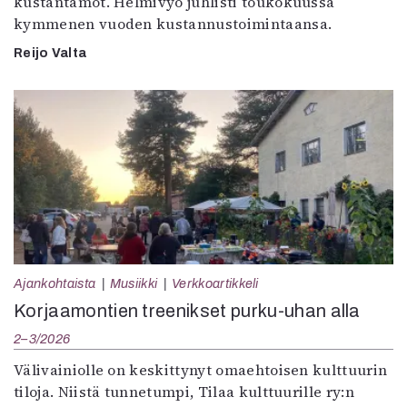
kustantamot. Helmivyö juhlisti toukokuussa
kymmenen vuoden kustannustoimintaansa.
Reijo Valta
Ajankohtaista
Musiikki
Verkkoartikkeli
Korjaamontien treenikset purku-uhan alla
2–3/2026
Välivainiolle on keskittynyt omaehtoisen kulttuurin
tiloja. Niistä tunnetumpi, Tilaa kulttuurille ry:n