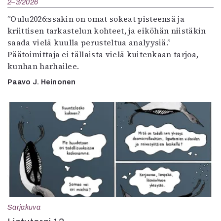
2–3/2026
”Oulu2026:ssakin on omat sokeat pisteensä ja
kriittisen tarkastelun kohteet, ja eiköhän niistäkin
saada vielä kuulla perusteltua analyysiä.”
Päätoimittaja ei tällaista vielä kuitenkaan tarjoa,
kunhan harhailee.
Paavo J. Heinonen
Sarjakuva