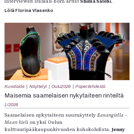
interviewed Iranian-born artist
Shima Salehi
.
Lölä Florina Vlasenko
Kuvataide
Näyttelyt
Oulu2026
Paperilehdestä
Maisemia saamelaisen nykytaiteen rinteiltä
1/2026
Saamelaisen nykytaiteen suurnäyttely
Eanangiella –
Maan kieli
on yksi Oulun
kulttuuripääkaupunkivuoden kohokohdista.
Jenny