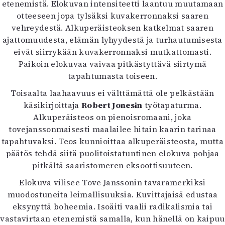
etenemistä. Elokuvan intensiteetti laantuu muutamaan
otteeseen jopa tylsäksi kuvakerronnaksi saaren
vehreydestä. Alkuperäisteoksen katkelmat saaren
ajattomuudesta, elämän lyhyydestä ja turhautumisesta
eivät siirrykään kuvakerronnaksi mutkattomasti.
Paikoin elokuvaa vaivaa pitkästyttävä siirtymä
tapahtumasta toiseen.
Toisaalta laahaavuus ei välttämättä ole pelkästään
käsikirjoittaja
Robert Jonesin
työtapaturma.
Alkuperäisteos on pienoisromaani, joka
tovejanssonmaisesti maalailee hitain kaarin tarinaa
tapahtuvaksi. Teos kunnioittaa alkuperäisteosta, mutta
päätös tehdä siitä puolitoistatuntinen elokuva pohjaa
pitkältä saaristomeren eksoottisuuteen.
Elokuva vilisee Tove Janssonin tavaramerkiksi
muodostuneita leimallisuuksia. Kuvittajaisä edustaa
eksynyttä boheemia. Isoäiti vaalii radikalismia tai
vastavirtaan etenemistä samalla, kun hänellä on kaipuu