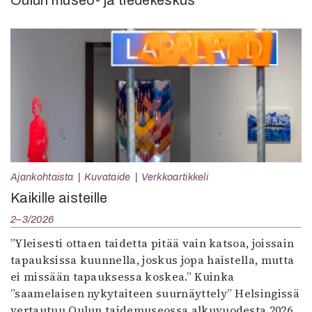
Oulun museo- ja tiedekeskus
Ajankohtaista
Kuvataide
Verkkoartikkeli
Kaikille aisteille
2–3/2026
”Yleisesti ottaen taidetta pitää vain katsoa, joissain
tapauksissa kuunnella, joskus jopa haistella, mutta
ei missään tapauksessa koskea.” Kuinka
”saamelaisen nykytaiteen suurnäyttely” Helsingissä
vertautuu Oulun taidemuseossa alkuvuodesta 2026