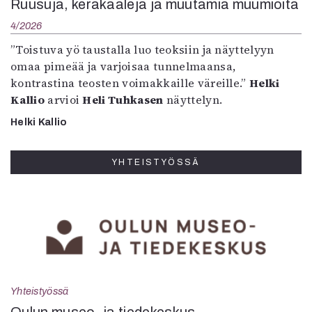
Ruusuja, keräkaaleja ja muutamia muumioita
4/2026
”Toistuva yö taustalla luo teoksiin ja näyttelyyn
omaa pimeää ja varjoisaa tunnelmaansa,
kontrastina teosten voimakkaille väreille.”
Helki
Kallio
arvioi
Heli Tuhkasen
näyttelyn.
Helki Kallio
YHTEISTYÖSSÄ
Yhteistyössä