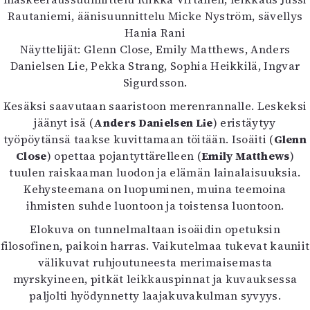
Kirjat
Rautaniemi, äänisuunnittelu Micke Nyström, sävellys
In English
Hania Rani
Esitystaide
Näyttelijät: Glenn Close, Emily Matthews, Anders
Arkisto
Danielsen Lie, Pekka Strang, Sophia Heikkilä, Ingvar
Sigurdsson.
Lehdet
Kesäksi saavutaan saaristoon merenrannalle. Leskeksi
4/2026
jäänyt isä (
Anders Danielsen Lie
) eristäytyy
2–3/2026
työpöytänsä taakse kuvittamaan töitään. Isoäiti (
Glenn
1/2026
Close
) opettaa pojantyttärelleen (
Emily Matthews
)
6/2025
tuulen raiskaaman luodon ja elämän lainalaisuuksia.
5/2025 saame
Kehysteemana on luopuminen, muina teemoina
5/2025
ihmisten suhde luontoon ja toistensa luontoon.
Lehtiarkisto
Elokuva on tunnelmaltaan isoäidin opetuksin
filosofinen, paikoin harras. Vaikutelmaa tukevat kauniit
Info
välikuvat ruhjoutuneesta merimaisemasta
Tilaus ja irtonumerot
myrskyineen, pitkät leikkauspinnat ja kuvauksessa
Yhteistyössä
paljolti hyödynnetty laajakuvakulman syvyys.
Toimitus