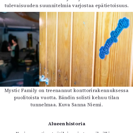
Kirjat
tulevaisuuden suunnitelmia varjostaa epätietoisuus.
In English
Esitystaide
Arkisto
Lehdet
4/2026
2–3/2026
1/2026
6/2025
5/2025 saame
5/2025
Mystic Family on treenannut konttorirakennuksessa
Lehtiarkisto
puolitoista vuotta. Bändin solisti kehuu tilan
tunnelmaa. Kuva Sanna Niemi.
Info
Tilaus ja irtonumerot
Alueen historia
Yhteistyössä
Toimitus