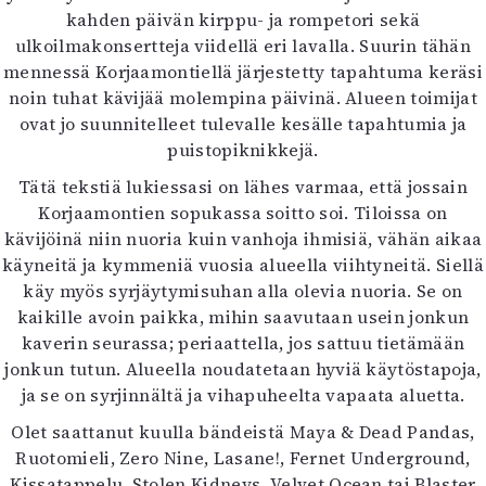
kahden päivän kirppu- ja rompetori sekä
ulkoilmakonsertteja viidellä eri lavalla. Suurin tähän
mennessä Korjaamontiellä järjestetty tapahtuma keräsi
noin tuhat kävijää molempina päivinä. Alueen toimijat
ovat jo suunnitelleet tulevalle kesälle tapahtumia ja
puistopiknikkejä.
Tätä tekstiä lukiessasi on lähes varmaa, että jossain
Korjaamontien sopukassa soitto soi. Tiloissa on
kävijöinä niin nuoria kuin vanhoja ihmisiä, vähän aikaa
käyneitä ja kymmeniä vuosia alueella viihtyneitä. Siellä
käy myös syrjäytymisuhan alla olevia nuoria. Se on
kaikille avoin paikka, mihin saavutaan usein jonkun
kaverin seurassa; periaattella, jos sattuu tietämään
jonkun tutun. Alueella noudatetaan hyviä käytöstapoja,
ja se on syrjinnältä ja vihapuheelta vapaata aluetta.
Olet saattanut kuulla bändeistä Maya & Dead Pandas,
Ruotomieli, Zero Nine, Lasane!, Fernet Underground,
Kissatappelu, Stolen Kidneys, Velvet Ocean tai Blaster