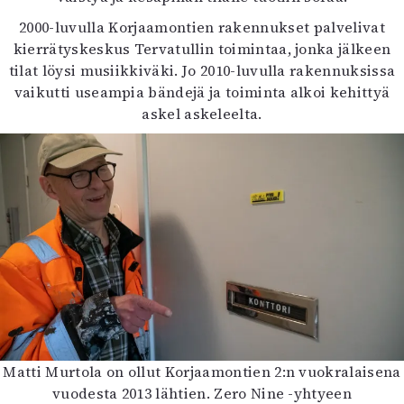
2000-luvulla Korjaamontien rakennukset palvelivat
kierrätyskeskus Tervatullin toimintaa, jonka jälkeen
tilat löysi musiikkiväki. Jo 2010-luvulla rakennuksissa
vaikutti useampia bändejä ja toiminta alkoi kehittyä
askel askeleelta.
Matti Murtola on ollut Korjaamontien 2:n vuokralaisena
vuodesta 2013 lähtien. Zero Nine -yhtyeen