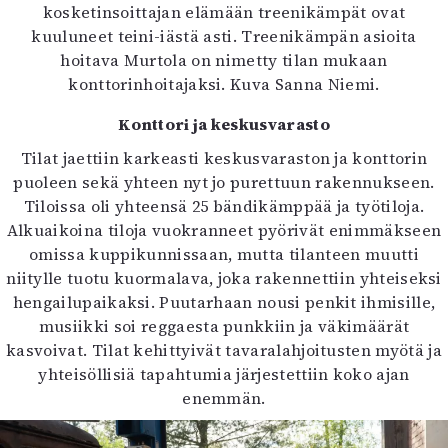
kosketinsoittajan elämään treenikämpät ovat
kuuluneet teini-iästä asti. Treenikämpän asioita
hoitava Murtola on nimetty tilan mukaan
konttorinhoitajaksi. Kuva Sanna Niemi.
Konttori ja keskusvarasto
Tilat jaettiin karkeasti keskusvaraston ja konttorin
puoleen sekä yhteen nyt jo purettuun rakennukseen.
Tiloissa oli yhteensä 25 bändikämppää ja työtiloja.
Alkuaikoina tiloja vuokranneet pyörivät enimmäkseen
omissa kuppikunnissaan, mutta tilanteen muutti
niitylle tuotu kuormalava, joka rakennettiin yhteiseksi
hengailupaikaksi. Puutarhaan nousi penkit ihmisille,
musiikki soi reggaesta punkkiin ja väkimäärät
kasvoivat. Tilat kehittyivät tavaralahjoitusten myötä ja
yhteisöllisiä tapahtumia järjestettiin koko ajan
enemmän.