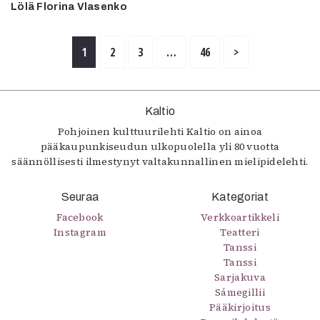
Lölä Florina Vlasenko
1
2
3
…
46
>
Kaltio
Pohjoinen kulttuurilehti Kaltio on ainoa
pääkaupunkiseudun ulkopuolella yli 80 vuotta
säännöllisesti ilmestynyt valtakunnallinen mielipidelehti.
Seuraa
Kategoriat
Facebook
Verkkoartikkeli
Instagram
Teatteri
Tanssi
Tanssi
Sarjakuva
Sámegillii
Pääkirjoitus