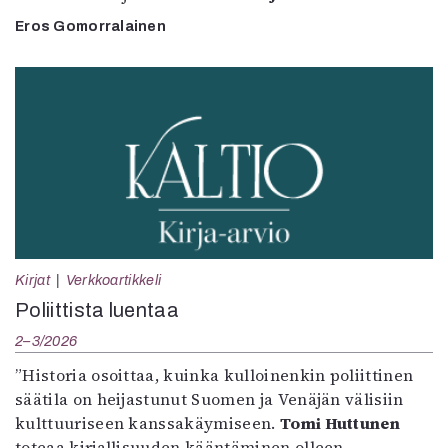
Eros Gomorralainen
Kirjat
Verkkoartikkeli
Poliittista luentaa
2–3/2026
”Historia osoittaa, kuinka kulloinenkin poliittinen
säätila on heijastunut Suomen ja Venäjän välisiin
kulttuuriseen kanssakäymiseen.
Tomi Huttunen
toteaa kirjallisuuden kääntäminen olleen