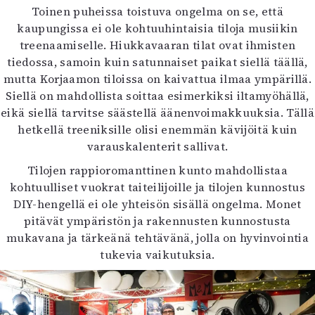
Toinen puheissa toistuva ongelma on se, että
kaupungissa ei ole kohtuuhintaisia tiloja musiikin
treenaamiselle. Hiukkavaaran tilat ovat ihmisten
tiedossa, samoin kuin satunnaiset paikat siellä täällä,
mutta Korjaamon tiloissa on kaivattua ilmaa ympärillä.
Siellä on mahdollista soittaa esimerkiksi iltamyöhällä,
eikä siellä tarvitse säästellä äänenvoimakkuuksia. Tällä
hetkellä treeniksille olisi enemmän kävijöitä kuin
varauskalenterit sallivat.
Tilojen rappioromanttinen kunto mahdollistaa
kohtuulliset vuokrat taiteilijoille ja tilojen kunnostus
DIY-hengellä ei ole yhteisön sisällä ongelma. Monet
pitävät ympäristön ja rakennusten kunnostusta
mukavana ja tärkeänä tehtävänä, jolla on hyvinvointia
tukevia vaikutuksia.