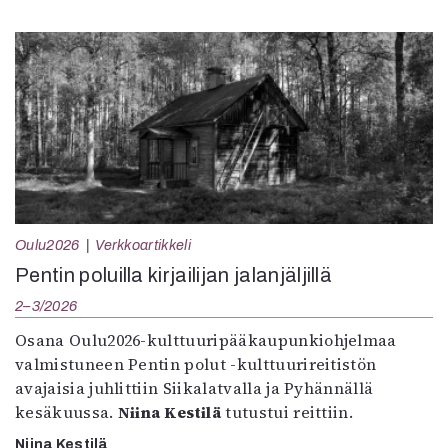
Oulu2026
Verkkoartikkeli
Pentin poluilla kirjailijan jalanjäljillä
2–3/2026
Osana Oulu2026-kulttuuripääkaupunkiohjelmaa
valmistuneen Pentin polut -kulttuurireitistön
avajaisia juhlittiin Siikalatvalla ja Pyhännällä
kesäkuussa.
Niina Kestilä
tutustui reittiin.
Niina Kestilä