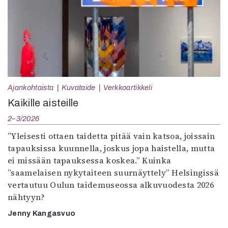
Ajankohtaista
Kuvataide
Verkkoartikkeli
Kaikille aisteille
2–3/2026
”Yleisesti ottaen taidetta pitää vain katsoa, joissain
tapauksissa kuunnella, joskus jopa haistella, mutta
ei missään tapauksessa koskea.” Kuinka
”saamelaisen nykytaiteen suurnäyttely” Helsingissä
vertautuu Oulun taidemuseossa alkuvuodesta 2026
nähtyyn?
Jenny Kangasvuo