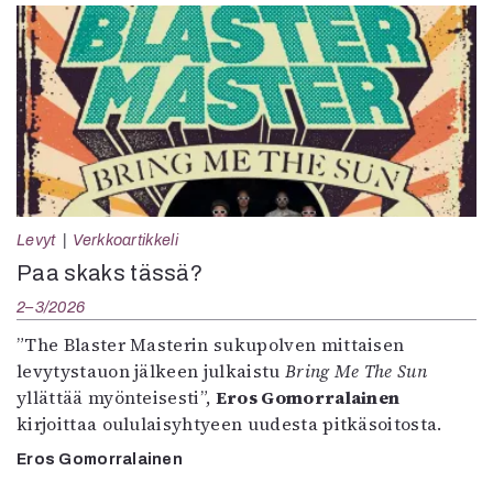
Levyt
Verkkoartikkeli
Paa skaks tässä?
2–3/2026
”The Blaster Masterin sukupolven mittaisen
levytystauon jälkeen julkaistu
Bring Me The Sun
yllättää myönteisesti”,
Eros Gomorralainen
kirjoittaa oululaisyhtyeen uudesta pitkäsoitosta.
Eros Gomorralainen