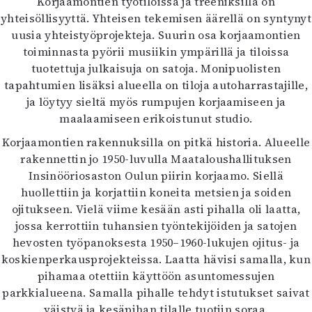
Korjaamontien työtiloissa ja treeniksillä on
Mediatiedot
yhteisöllisyyttä. Yhteisen tekemisen äärellä on syntynyt
Kaltio ry
uusia yhteistyöprojekteja. Suurin osa korjaamontien
toiminnasta pyörii musiikin ympärillä ja tiloissa
tuotettuja julkaisuja on satoja. Monipuolisten
tapahtumien lisäksi alueella on tiloja autoharrastajille,
ja löytyy sieltä myös rumpujen korjaamiseen ja
maalaamiseen erikoistunut studio.
Korjaamontien rakennuksilla on pitkä historia. Alueelle
rakennettin jo 1950-luvulla Maataloushallituksen
Insinööriosaston Oulun piirin korjaamo. Siellä
huollettiin ja korjattiin koneita metsien ja soiden
ojitukseen. Vielä viime kesään asti pihalla oli laatta,
jossa kerrottiin tuhansien työntekijöiden ja satojen
hevosten työpanoksesta 1950–1960-lukujen ojitus- ja
koskienperkausprojekteissa. Laatta hävisi samalla, kun
pihamaa otettiin käyttöön asuntomessujen
parkkialueena. Samalla pihalle tehdyt istutukset saivat
väistyä ja kesäpihan tilalle tuotiin soraa.