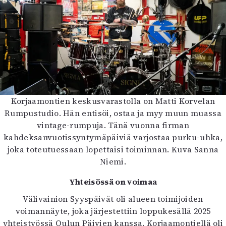
Korjaamontien keskusvarastolla on Matti Korvelan
Rumpustudio. Hän entisöi, ostaa ja myy muun muassa
vintage-rumpuja. Tänä vuonna firman
kahdeksanvuotissyntymäpäiviä varjostaa purku-uhka,
joka toteutuessaan lopettaisi toiminnan. Kuva Sanna
Niemi.
Yhteisössä on voimaa
Välivainion Syyspäivät oli alueen toimijoiden
voimannäyte, joka järjestettiin loppukesällä 2025
yhteistyössä Oulun Päivien kanssa. Korjaamontiellä oli