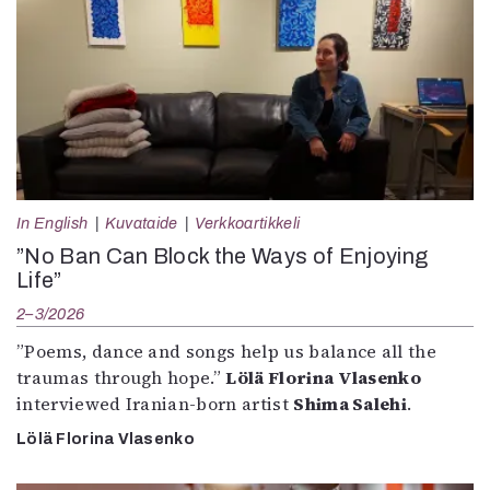
In English
Kuvataide
Verkkoartikkeli
”No Ban Can Block the Ways of Enjoying
Life”
2–3/2026
”Poems, dance and songs help us balance all the
traumas through hope.”
Lölä Florina Vlasenko
interviewed Iranian-born artist
Shima Salehi
.
Lölä Florina Vlasenko