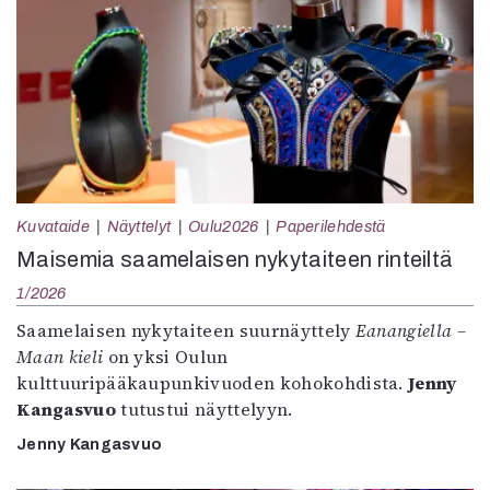
Kuvataide
Näyttelyt
Oulu2026
Paperilehdestä
Maisemia saamelaisen nykytaiteen rinteiltä
1/2026
Saamelaisen nykytaiteen suurnäyttely
Eanangiella –
Maan kieli
on yksi Oulun
kulttuuripääkaupunkivuoden kohokohdista.
Jenny
Kangasvuo
tutustui näyttelyyn.
Jenny Kangasvuo