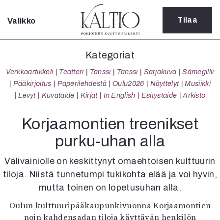
Tilaa
Valikko
Sulje
Kategoriat
Kategoriat
Verkkoartikkeli
Verkkoartikkeli
Teatteri
Tanssi
Tanssi
Sarjakuva
Sámegillii
Teatteri
Pääkirjoitus
Paperilehdestä
Oulu2026
Näyttelyt
Musiikki
Tanssi
Levyt
Kuvataide
Kirjat
In English
Esitystaide
Arkisto
Tanssi
Sarjakuva
Korjaamontien treenikset
Sámegillii
purku-uhan alla
Pääkirjoitus
Paperilehdestä
Välivainiolle on keskittynyt omaehtoisen kulttuurin
Oulu2026
tiloja. Niistä tunnetumpi tukikohta elää ja voi hyvin,
Näyttelyt
mutta toinen on lopetusuhan alla.
Musiikki
Levyt
Oulun kulttuuripääkaupunkivuonna Korjaamontien
Kuvataide
noin kahdensadan tiloja käyttävän henkilön