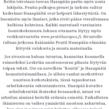
Reitin toivotaan tuovan Haanpään pariin myös uusia
lukijoita. Pentin polkujen pienet ja tarkoin valitut
katkelmat Haanpäältä ovat helposti lähestyttäviä. On
huomioitu myös ihmiset, jotka eivät pääse vierailemaan
kaikissa kohteissa. Kaikki materiaali varsinaista
luontokokemusta lukuun ottamatta löytyy myös
verkkosivustolta
www.penttihaanpaa.fi
. Sivustolle
tullaan jatkossa lisäämään Pentti Haanpään elämään
liittyviä valokuvia ja muuta materiaalia.
Jos sivustoon haluaa tutustua, kannattaa kuunnella
esimerkiksi Leskelän nuorisoseuran pihasta löytyvän
tolpan teksti. Ote on novellista ”Kenttä” ja Haanpäätä
humoristisimmillaan. Jo silloin vanhat motkottivat
nuorison kotkotuksista, tässä tapauksessa
urheilukentän rakentamisesta. Haanpää kuvailee
urheilukenttää ikuiseksi kesannoksi, missä voi
urheilun nimissä heitellä erilaisia esineitä. Paikallisten
ikämiesten on vaikea ymmärtää nuorison askartelua,
kun ajan ja voiman voisi kuluttaa oikeassa työssä