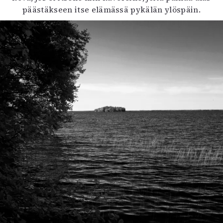
päästäkseen itse elämässä pykälän ylöspäin.