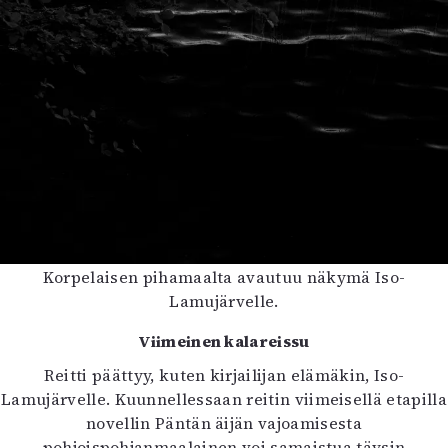
Korpelaisen pihamaalta avautuu näkymä Iso-
Lamujärvelle.
Viimeinen kalareissu
Reitti päättyy, kuten kirjailijan elämäkin, Iso-
Lamujärvelle. Kuunnellessaan reitin viimeisellä etapilla
novellin Päntän äijän vajoamisesta
pohjoispohjanmaalainen voi samaistua täysin