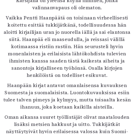
Kärsijänä oli yleensä köyhä ihminen, jonka
valinnanvapaus oli olematon.
Vaikka Pentti Haanpäätä on toisinaan virheellisesti
koitettu esittää tukkijätkänä, todellisuudessa hän
aloitti kirjailijan uran jo nuorella iällä ja sai elantonsa
siitä. Haanpää eli maaseudulla, ja reissasi välillä
kotimaassa ristiin rastiin. Hän seurusteli hyvin
monenlaisten ja erilaisista lähtökohdista tulevien
ihmisten kanssa saaden tästä kaikesta aiheita ja
sanontoja kirjalliseen työhönsä. Osalla kirjojen
henkilöistä on todelliset esikuvat.
Haanpään kirjat antavat omanlaisensa kuvauksen
Suomesta ja suomalaisista. Luontokuvauksissa esiin
tulee talven pimeys ja kylmyys, mutta toisaalta kesän
ihanuus, joka koetaan kaikilla aisteilla.
Oman aikansa suuret työllistäjät olivat maatalouden
lisäksi metsien hakkuut ja uitto. Tukkijätkät
näyttäytyivät hyvin erilaisessa valossa kuin Suomi-