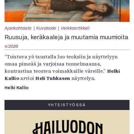
Ajankohtaista
Kuvataide
Verkkoartikkeli
Ruusuja, keräkaaleja ja muutamia muumioita
4/2026
”Toistuva yö taustalla luo teoksiin ja näyttelyyn
omaa pimeää ja varjoisaa tunnelmaansa,
kontrastina teosten voimakkaille väreille.”
Helki
Kallio
arvioi
Heli Tuhkasen
näyttelyn.
Helki Kallio
YHTEISTYÖSSÄ