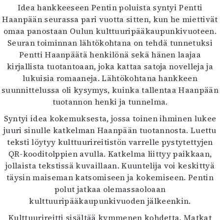
Idea hankkeeseen Pentin poluista syntyi Pentti
Haanpään seurassa pari vuotta sitten, kun he miettivät
omaa panostaan Oulun kulttuuripääkaupunkivuoteen.
Seuran toiminnan lähtökohtana on tehdä tunnetuksi
Pentti Haanpäätä henkilönä sekä hänen laajaa
kirjallista tuotantoaan, joka kattaa satoja novelleja ja
lukuisia romaaneja. Lähtökohtana hankkeen
suunnittelussa oli kysymys, kuinka tallentaa Haanpään
tuotannon henki ja tunnelma.
Syntyi idea kokemuksesta, jossa toinen ihminen lukee
juuri sinulle katkelman Haanpään tuotannosta. Luettu
teksti löytyy kulttuurireitistön varrelle pystytettyjen
QR-kooditolppien avulla. Katkelma liittyy paikkaan,
jollaista tekstissä kuvaillaan. Kuuntelija voi keskittyä
täysin maiseman katsomiseen ja kokemiseen. Pentin
polut jatkaa olemassaoloaan
kulttuuripääkaupunkivuoden jälkeenkin.
Kulttuurireitti sisältää kymmenen kohdetta. Matkat