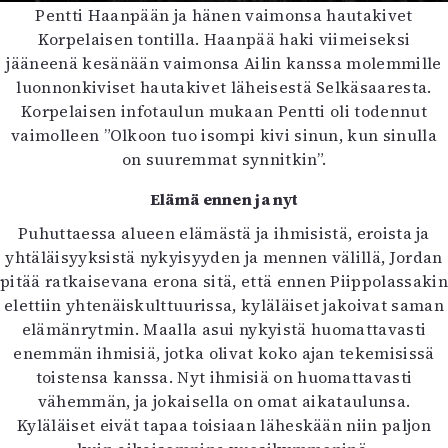
Pentti Haanpään ja hänen vaimonsa hautakivet
Korpelaisen tontilla. Haanpää haki viimeiseksi
jääneenä kesänään vaimonsa Ailin kanssa molemmille
luonnonkiviset hautakivet läheisestä Selkäsaaresta.
Korpelaisen infotaulun mukaan Pentti oli todennut
vaimolleen ”Olkoon tuo isompi kivi sinun, kun sinulla
on suuremmat synnitkin”.
Elämä ennen ja nyt
Puhuttaessa alueen elämästä ja ihmisistä, eroista ja
yhtäläisyyksistä nykyisyyden ja mennen välillä, Jordan
pitää ratkaisevana erona sitä, että ennen Piippolassakin
elettiin yhtenäiskulttuurissa, kyläläiset jakoivat saman
elämänrytmin. Maalla asui nykyistä huomattavasti
enemmän ihmisiä, jotka olivat koko ajan tekemisissä
toistensa kanssa. Nyt ihmisiä on huomattavasti
vähemmän, ja jokaisella on omat aikataulunsa.
Kyläläiset eivät tapaa toisiaan läheskään niin paljon