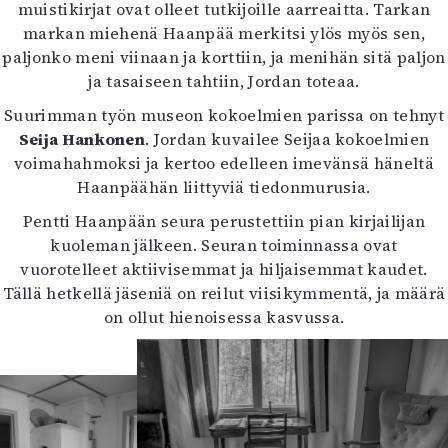
muistikirjat ovat olleet tutkijoille aarreaitta. Tarkan
markan miehenä Haanpää merkitsi ylös myös sen,
paljonko meni viinaan ja korttiin, ja menihän sitä paljon
ja tasaiseen tahtiin, Jordan toteaa.
Suurimman työn museon kokoelmien parissa on tehnyt
Seija Hankonen
. Jordan kuvailee Seijaa kokoelmien
voimahahmoksi ja kertoo edelleen imevänsä häneltä
Haanpäähän liittyviä tiedonmurusia.
Pentti Haanpään seura perustettiin pian kirjailijan
kuoleman jälkeen. Seuran toiminnassa ovat
vuorotelleet aktiivisemmat ja hiljaisemmat kaudet.
Tällä hetkellä jäseniä on reilut viisikymmentä, ja määrä
on ollut hienoisessa kasvussa.