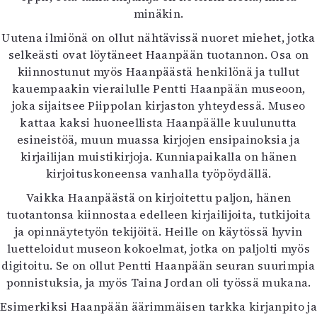
minäkin.
Uutena ilmiönä on ollut nähtävissä nuoret miehet, jotka
selkeästi ovat löytäneet Haanpään tuotannon. Osa on
kiinnostunut myös Haanpäästä henkilönä ja tullut
kauempaakin vierailulle Pentti Haanpään museoon,
joka sijaitsee Piippolan kirjaston yhteydessä. Museo
kattaa kaksi huoneellista Haanpäälle kuulunutta
esineistöä, muun muassa kirjojen ensipainoksia ja
kirjailijan muistikirjoja. Kunniapaikalla on hänen
kirjoituskoneensa vanhalla työpöydällä.
Vaikka Haanpäästä on kirjoitettu paljon, hänen
tuotantonsa kiinnostaa edelleen kirjailijoita, tutkijoita
ja opinnäytetyön tekijöitä. Heille on käytössä hyvin
luetteloidut museon kokoelmat, jotka on paljolti myös
digitoitu. Se on ollut Pentti Haanpään seuran suurimpia
ponnistuksia, ja myös Taina Jordan oli työssä mukana.
Esimerkiksi Haanpään äärimmäisen tarkka kirjanpito ja