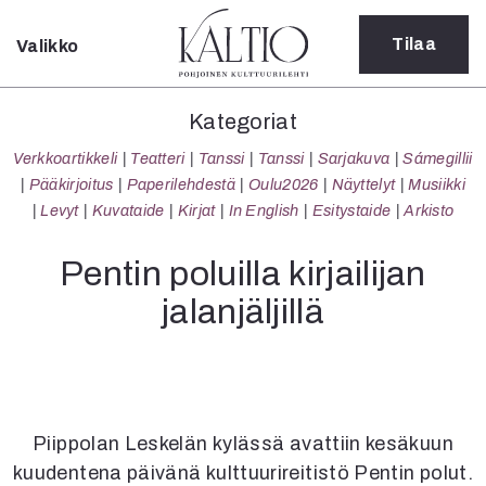
Tilaa
Valikko
Sulje
Kategoriat
Kategoriat
Verkkoartikkeli
Verkkoartikkeli
Teatteri
Tanssi
Tanssi
Sarjakuva
Sámegillii
Teatteri
Pääkirjoitus
Paperilehdestä
Oulu2026
Näyttelyt
Musiikki
Tanssi
Levyt
Kuvataide
Kirjat
In English
Esitystaide
Arkisto
Tanssi
Sarjakuva
Pentin poluilla kirjailijan
Sámegillii
jalanjäljillä
Pääkirjoitus
Paperilehdestä
Oulu2026
Näyttelyt
Musiikki
Levyt
Piippolan Leskelän kylässä avattiin kesäkuun
Kuvataide
kuudentena päivänä kulttuurireitistö Pentin polut.