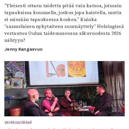
”Yleisesti ottaen taidetta pitää vain katsoa, joissain
tapauksissa kuunnella, joskus jopa haistella, mutta
ei missään tapauksessa koskea.” Kuinka
”saamelaisen nykytaiteen suurnäyttely” Helsingissä
vertautuu Oulun taidemuseossa alkuvuodesta 2026
nähtyyn?
Jenny Kangasvuo
Verkkoartikkeli