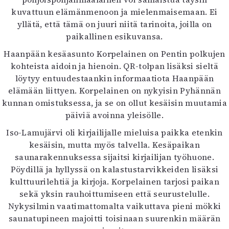
kuvattuun elämänmenoon ja mielenmaisemaan. Ei
yllätä, että tämä on juuri niitä tarinoita, joilla on
paikallinen esikuvansa.
Haanpään kesäasunto Korpelainen on Pentin polkujen
kohteista aidoin ja hienoin. QR-tolpan lisäksi sieltä
löytyy entuudestaankin informaatiota Haanpään
elämään liittyen. Korpelainen on nykyisin Pyhännän
kunnan omistuksessa, ja se on ollut kesäisin muutamia
päiviä avoinna yleisölle.
Iso-Lamujärvi oli kirjailijalle mieluisa paikka etenkin
kesäisin, mutta myös talvella. Kesäpaikan
saunarakennuksessa sijaitsi kirjailijan työhuone.
Pöydillä ja hyllyssä on kalastustarvikkeiden lisäksi
kulttuurilehtiä ja kirjoja. Korpelainen tarjosi paikan
sekä yksin rauhoittumiseen että seurustelulle.
Nykysilmin vaatimattomalta vaikuttava pieni mökki
saunatupineen majoitti toisinaan suurenkin määrän