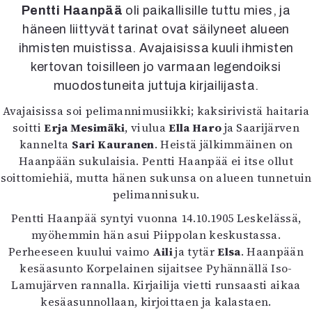
Kirjat
Pentti Haanpää
oli paikallisille tuttu mies, ja
In English
häneen liittyvät tarinat ovat säilyneet alueen
Esitystaide
ihmisten muistissa. Avajaisissa kuuli ihmisten
Arkisto
kertovan toisilleen jo varmaan legendoiksi
muodostuneita juttuja kirjailijasta.
Lehdet
Avajaisissa soi pelimannimusiikki; kaksirivistä haitaria
4/2026
soitti
Erja Mesimäki
, viulua
Ella Haro
ja Saarijärven
2–3/2026
kannelta
Sari Kauranen
. Heistä jälkimmäinen on
1/2026
Haanpään sukulaisia. Pentti Haanpää ei itse ollut
6/2025
soittomiehiä, mutta hänen sukunsa on alueen tunnetuin
5/2025 saame
pelimannisuku.
5/2025
Lehtiarkisto
Pentti Haanpää syntyi vuonna 14.10.1905 Leskelässä,
myöhemmin hän asui Piippolan keskustassa.
Perheeseen kuului vaimo
Aili
ja tytär
Elsa
. Haanpään
Info
kesäasunto Korpelainen sijaitsee Pyhännällä Iso-
Tilaus ja irtonumerot
Lamujärven rannalla. Kirjailija vietti runsaasti aikaa
Yhteistyössä
kesäasunnollaan, kirjoittaen ja kalastaen.
Toimitus