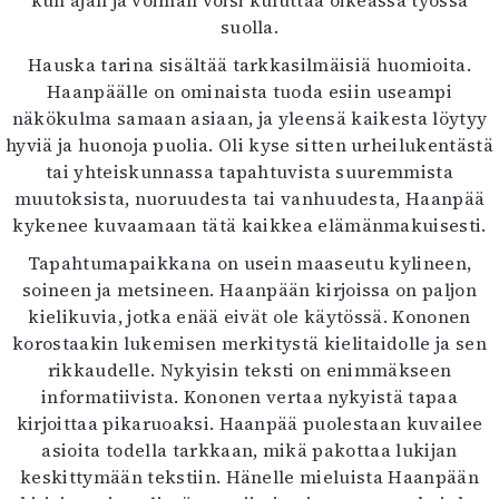
suolla.
Hauska tarina sisältää tarkkasilmäisiä huomioita.
Haanpäälle on ominaista tuoda esiin useampi
näkökulma samaan asiaan, ja yleensä kaikesta löytyy
hyviä ja huonoja puolia. Oli kyse sitten urheilukentästä
tai yhteiskunnassa tapahtuvista suuremmista
muutoksista, nuoruudesta tai vanhuudesta, Haanpää
kykenee kuvaamaan tätä kaikkea elämänmakuisesti.
Tapahtumapaikkana on usein maaseutu kylineen,
soineen ja metsineen. Haanpään kirjoissa on paljon
kielikuvia, jotka enää eivät ole käytössä. Kononen
korostaakin lukemisen merkitystä kielitaidolle ja sen
rikkaudelle. Nykyisin teksti on enimmäkseen
informatiivista. Kononen vertaa nykyistä tapaa
kirjoittaa pikaruoaksi. Haanpää puolestaan kuvailee
asioita todella tarkkaan, mikä pakottaa lukijan
keskittymään tekstiin. Hänelle mieluista Haanpään