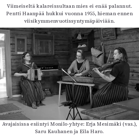
Viimeiseltä kalareissultaan mies ei enää palannut.
Mediatiedot
Pentti Haanpää hukkui vuonna 1955, hieman ennen
Kaltio ry
viisikymmenvuotissyntymäpäiviään.
Avajaisissa esiintyi Monilo-yhtye: Erja Mesimäki (vas.),
Saru Kauhanen ja Eila Haro.