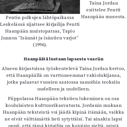
Taina Jordan
esittelee Pentti
Haanpään museota.
Pentin polkujen lähtöpaikassa
Leskelässä sijaitsee kirjailija Pentti
Haanpään muistopatsas, Tapio
Junnon ”Isännät ja isäntien varjot”
(1996).
Haanpäätä luetaan lapsesta vaariin
Alueen kirjastoissa työskentelevä Taina Jordan kertoo,
että Haanpäällä on varttuneemmat vakiolukijansa,
jotka palaavat vuosien saatossa samoihin teoksiin
uudelleen ja uudelleen.
Piippolassa Haanpään tekstien lukeminen on osa
koululaisten kulttuurikasvatusta. Jordanin mukaan
Haanpään teksteistä voi jäädä kipinä itämään, vaikka
ne eivät välttämättä heti sytyttäisi. Tai ainakin lapsi
oppii, että tämä kirjailija on kotoisin sieltä, mistä