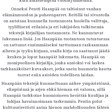
kuin aikaisempina vuosikymmeninä.
Onneksi Pentti Haanpää on taltioinut vanhan
elämänmuodon ja puheenparret. Reitillä tai sivustolla
on antoisaa kuunnella tuotannosta huolella valittuja,
tyylillisesti erilaisia ja eri lukijoiden tulkitsemia
tekstejä kirjailijan tuotannosta. Ne kannustavat
lukemaan lisää. Jos Haanpään tuotantoon tutustuessa
on sattunut ensimmäiseksi tarttumaan raskaamman
aiheen ja tyylin kirjaan, osalla kirja on saattanut jäädä
kesken ja loput haanpäät lukematta. Haanpää on
monipuolinen kirjailija, jonka ansioksi voi laskea
tarkkanäköiset kuvaukset, jotka usein huumorin kautta
tuovat esiin asioiden todellisen laidan.
Haanpään tekstejä kuunneltuaan näkee ympäristönsä,
elinpiirinsä ja arjen ehkä hieman eri valossa, sillä
Haanpää tarkkoine huomioineen herättää kuulijaa ja
lukijaa havainnoimaan tarkemmin. Pentin polut -
kulttuurireitistö antaa hienon mahdollisuuden lähteä