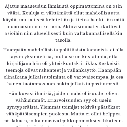
Ajatus maaseudun ihmisistä oppimattomina on osin
väärä. Kouluja ei välttämättä ollut mahdollisuutta
käydä, mutta itseä kehitettiin ja tietoa hankittiin mitä
moninaisimmin keinoin. Aktiivisimmat vaikuttivat
asioihin niin alueellisesti kuin valtakunnallisellakin
tasolla.
Haanpään mahdollisista poliittisista kannoista ei olla
täysin yksimielisiä, mutta se on kiistatonta, että
kirjailijana hän oli yhteiskuntakriitikko. Keskeisiä
teemoja olivat rakenteet ja vallankäyttö. Haanpään
elinaikana julkaisutoiminta oli varovaisempaa, ja osa
hänen tuotannostaan onkin julkaistu postuumisti.
Hän kuvasi ihmisiä, joiden mahdollisuudet olivat
vähäisimmät. Eriarvoisuuden syy oli usein
syntyperäistä. Ylemmät toimijat tekivät päätökset
vähäpätöisempien puolesta. Mutta ei ollut helppoa
niilläkään, jotka nousivat pikkupomoiksi välikäteen.