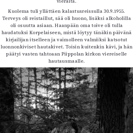
vieraita.
Kuolema tuli yllättäen kalastusreissulla 30.9.1955.
Terveys oli reistaillut, sää oli huono, lisäksi alkoholilla
oli osuutta asiaan. Haanpään oma toive oli tulla
haudatuksi Korpelaiseen, mistä löytyy tänäkin päivänä
kirjailijan itselleen ja vaimolleen valmiiksi katsotut
luonnonkiviset hautakivet. Toisin kuitenkin kävi, ja hän
päätyi vasten tahtoaan Piippolan kirkon viereiselle
hautausmaalle.