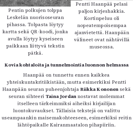
Pentti Haanpää pelasi
Pentin polkujen tolppa
paljon kirjeshakkia.
Leskelän nuorisoseuran
Kortinpeluu oli
pihassa. Tolpasta löytyy
nopeatempoisempaa
kartta sekä QR-koodi, jonka
ajanvietettä. Haanpään
avulla löytyy kyseiseen
välineet ovat nähtävillä
paikkaan liittyvä tekstin
museossa.
pätkä.
Kovia kohtaloita ja tunnelmointia luonnon helmassa
Haanpää on tunnettu ennen kaikkea
yhteiskuntakritiikistään, mutta esimerkiksi Pentti
Haanpään seuran puheenjohtaja
Riikka Kononen
sekä
seuran sihteeri
Taina Jordan
nostavat molemmat
itselleen tärkeimmiksi aiheiksi kirjailijan
luontokuvaukset. Tällaisia tekstejä on valittu
useampaankin maisemakohteeseen, esimerkiksi reitin
lähtöpaikalle Kairanmaatalon pihapiiriin.