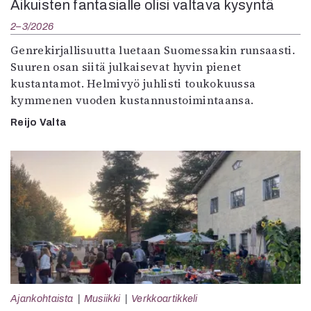
Aikuisten fantasialle olisi valtava kysyntä
2–3/2026
Genrekirjallisuutta luetaan Suomessakin runsaasti.
Suuren osan siitä julkaisevat hyvin pienet
kustantamot. Helmivyö juhlisti toukokuussa
kymmenen vuoden kustannustoimintaansa.
Reijo Valta
Ajankohtaista
Musiikki
Verkkoartikkeli