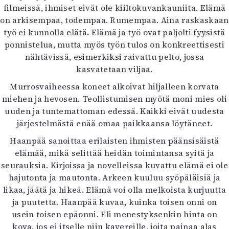
filmeissä, ihmiset eivät ole kiiltokuvankauniita. Elämä
on arkisempaa, todempaa. Rumempaa. Aina raskaskaan
työ ei kunnolla elätä. Elämä ja työ ovat paljolti fyysistä
ponnistelua, mutta myös työn tulos on konkreettisesti
nähtävissä, esimerkiksi raivattu pelto, jossa
kasvatetaan viljaa.
Murrosvaiheessa koneet alkoivat hiljalleen korvata
miehen ja hevosen. Teollistumisen myötä moni mies oli
uuden ja tuntemattoman edessä. Kaikki eivät uudesta
järjestelmästä enää omaa paikkaansa löytäneet.
Haanpää sanoittaa erilaisten ihmisten päänsisäistä
elämää, mikä selittää heidän toimintansa syitä ja
seurauksia. Kirjoissa ja novelleissa kuvattu elämä ei ole
hajutonta ja mautonta. Arkeen kuuluu syöpäläisiä ja
likaa, jäätä ja hikeä. Elämä voi olla melkoista kurjuutta
ja puutetta. Haanpää kuvaa, kuinka toisen onni on
usein toisen epäonni. Eli menestyksenkin hinta on
kova, jos ei itselle niin kavereille, joita painaa alas