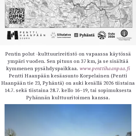
Pentin polut -kulttuurireitistö on vapaassa käytössä
ympäri vuoden. Sen pituus on 37 km, ja se sisältää
kymmenen pysähdyspaikkaa.
www.penttihaanpaa.fi
Pentti Haanpään kesäasunto Korpelainen (Pentti
Haanpään tie 23, Pyhäntä) on auki kesällä 2026 tiistaina
14.7. sekä tiistaina 28.7. kello 16–19, tai sopimuksesta
Pyhännän kulttuuritoimen kanssa.