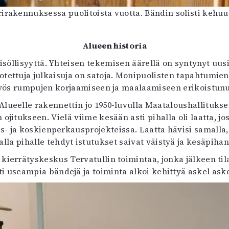
irakennuksessa puolitoista vuotta. Bändin solisti kehu
Alueen historia
eisöllisyyttä. Yhteisen tekemisen äärellä on syntynyt uu
otettuja julkaisuja on satoja. Monipuolisten tapahtumien li
yös rumpujen korjaamiseen ja maalaamiseen erikoistunu
Alueelle rakennettin jo 1950-luvulla Maataloushallitukse
n ojitukseen. Vielä viime kesään asti pihalla oli laatta, j
s- ja koskienperkausprojekteissa. Laatta hävisi samall
la pihalle tehdyt istutukset saivat väistyä ja kesäpihan t
kierrätyskeskus Tervatullin toimintaa, jonka jälkeen tila
ti useampia bändejä ja toiminta alkoi kehittyä askel aske