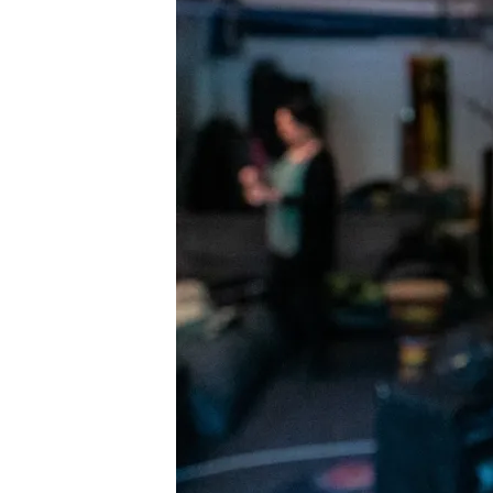
K
I
E