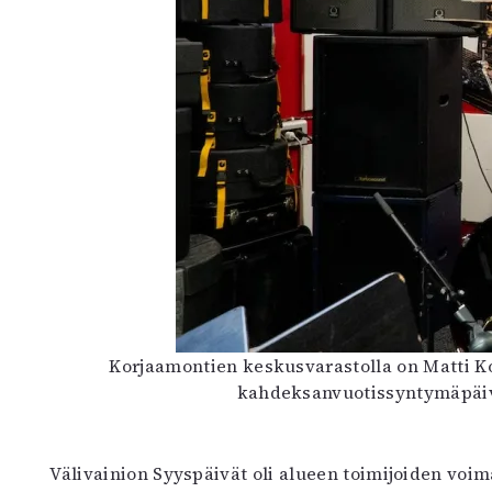
Korjaamontien keskusvarastolla on Matti K
kahdeksanvuotissyntymäpäivi
Välivainion Syyspäivät oli alueen toimijoiden voim