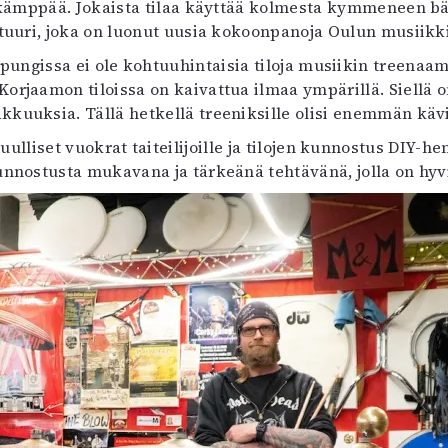
ikämppää. Jokaista tilaa käyttää kolmesta kymmeneen bän
tuuri, joka on luonut uusia kokoonpanoja Oulun musiikki
ungissa ei ole kohtuuhintaisia tiloja musiikin treenaam
Korjaamon tiloissa on kaivattua ilmaa ympärillä. Siellä 
akkuuksia. Tällä hetkellä treeniksille olisi enemmän kävij
liset vuokrat taiteilijoille ja tilojen kunnostus DIY-he
nnostusta mukavana ja tärkeänä tehtävänä, jolla on hyvi