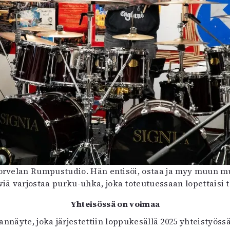
orvelan Rumpustudio. Hän entisöi, ostaa ja myy muun 
ä varjostaa purku-uhka, joka toteutuessaan lopettaisi 
Yhteisössä on voimaa
annäyte, joka järjestettiin loppukesällä 2025 yhteistyös