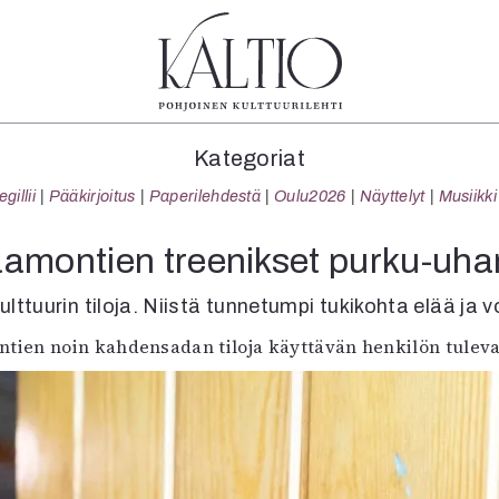
tegoriat
Lehdet
Info
Kategoriat
koartikkeli
4/2026
Tilaus j
illii
Pääkirjoitus
Paperilehdestä
Oulu2026
Näyttelyt
Musiikki
Teatteri
2–3/2026
irtonume
Tanssi
1/2026
Yhteistyö
aamontien treenikset purku-uhan
Tanssi
6/2025
Toimitu
arjakuva
5/2025 saame
Mediatie
lttuurin tiloja. Niistä tunnetumpi tukikohta elää ja 
ámegillii
5/2025
Kaltio r
ien noin kahdensadan tiloja käyttävän henkilön tulevai
äkirjoitus
Lehtiarkisto
erilehdestä
Oulu2026
Näyttelyt
Musiikki
Levyt