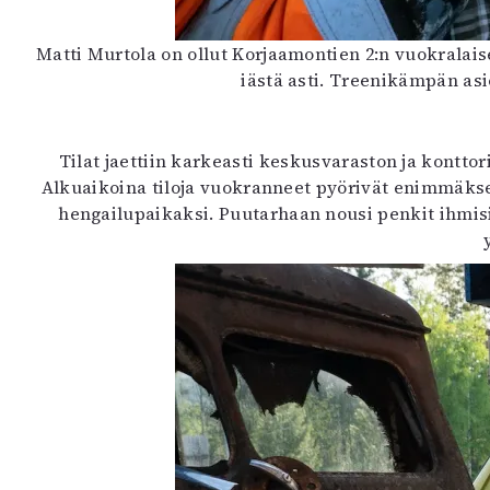
Matti Murtola on ollut Korjaamontien 2:n vuokralai
iästä asti. Treenikämpän as
Tilat jaettiin karkeasti keskusvaraston ja kontto
Alkuaikoina tiloja vuokranneet pyörivät enimmäkse
hengailupaikaksi. Puutarhaan nousi penkit ihmisil