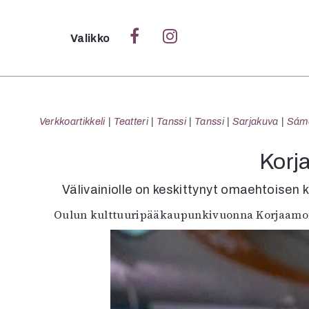
Sulje
Valikko
Ka
Verk
Verkkoartikkeli
Teatteri
Tanssi
Tanssi
Sarjakuva
Sámeg
Korj
S
Välivainiolle on keskittynyt omaehtoisen ku
S
Oulun kulttuuripääkaupunkivuonna Korjaamont
Pä
Pap