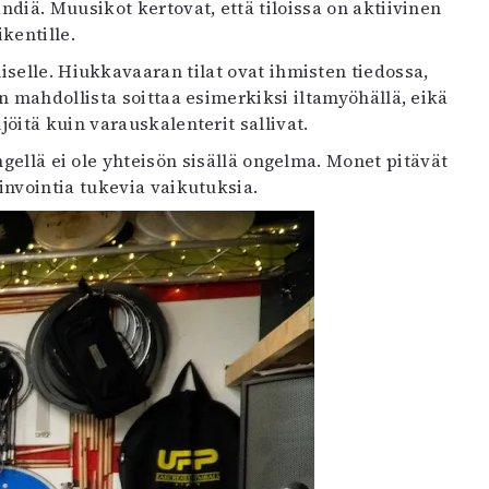
diä. Muusikot kertovat, että tiloissa on aktiivinen
kentille.
iselle. Hiukkavaaran tilat ovat ihmisten tiedossa,
on mahdollista soittaa esimerkiksi iltamyöhällä, eikä
öitä kuin varauskalenterit sallivat.
ngellä ei ole yhteisön sisällä ongelma. Monet pitävät
nvointia tukevia vaikutuksia.