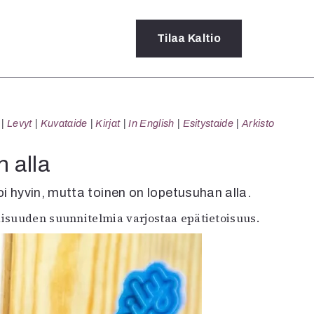
Tilaa
Kaltio
a
Levyt
Kuvataide
Kirjat
In English
Esitystaide
Arkisto
rot
ssä
 alla
s
dot
voi hyvin, mutta toinen on lopetusuhan alla.
y
suuden suunnitelmia varjostaa epätietoisuus.