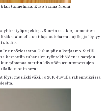
u tilan tunnelmaa. Kuva Sanna Niemi.
sia yhteistyöprojekteja. Suurin osa korjaamontien
säksi alueella on tiloja autoharrastajille, ja löytyy
t studio.
n Insinööriosaston Oulun piirin korjaamo. Siellä
ossa kerrottiin tuhansien työntekijöiden ja satojen
a, kun pihamaa otettiin käyttöön asuntomessujen
ilalle tuotiin soraa.
t löysi musiikkiväki. Jo 2010-luvulla rakennuksissa
leelta.