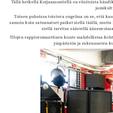
Tällä hetkellä Korjaamontiellä on viisitoista bänd
jamikult
Toinen puheissa toistuva ongelma on se, että kaup
samoin kuin satunnaiset paikat siellä täällä, mutta 
siellä tarvitse säästellä äänenvoim
Tilojen rappioromanttinen kunto mahdollistaa kohtuul
ympäristön ja rakennusten ku