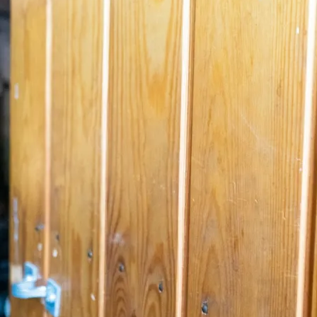
uvataide
Kirjat
n English
sitystaide
Arkisto