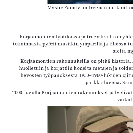
Mystic Family on treenannut konttor
Korjaamontien työtiloissa ja treeniksillä on yht
toiminnasta pyörii musiikin ympärillä ja tiloissa tu
sieltä m
Korjaamontien rakennuksilla on pitkä historia. 
huollettiin ja korjattiin koneita metsien ja soide
hevosten työpanoksesta 1950–1960-lukujen ojitu
parkkialueena. Samal
2000-luvulla Korjaamontien rakennukset palvelivat 
vaikut