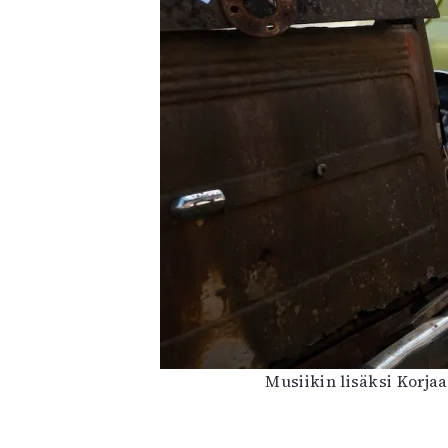
Musiikin lisäksi Korja