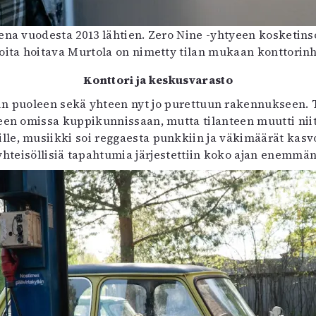
sena vuodesta 2013 lähtien. Zero Nine -yhtyeen kosketins
ioita hoitava Murtola on nimetty tilan mukaan konttorinh
Konttori ja keskusvarasto
rin puoleen sekä yhteen nyt jo purettuun rakennukseen. T
en omissa kuppikunnissaan, mutta tilanteen muutti niity
le, musiikki soi reggaesta punkkiin ja väkimäärät kasvoi
yhteisöllisiä tapahtumia järjestettiin koko ajan enemmän