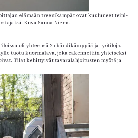
oittajan elämään treenikämpät ovat kuuluneet teini-
oitajaksi. Kuva Sanna Niemi.
iloissa oli yhteensä 25 bändikämppää ja työtiloja.
lle tuotu kuormalava, joka rakennettiin yhteiseksi
vat. Tilat kehittyivät tavaralahjoitusten myötä ja
.