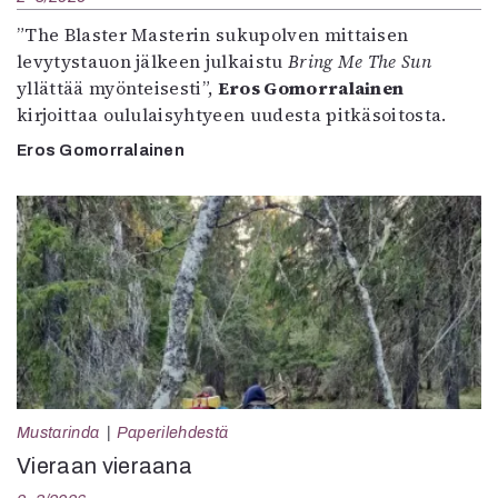
”The Blaster Masterin sukupolven mittaisen
levytystauon jälkeen julkaistu
Bring Me The Sun
yllättää myönteisesti”,
Eros Gomorralainen
kirjoittaa oululaisyhtyeen uudesta pitkäsoitosta.
Eros Gomorralainen
Mustarinda
Paperilehdestä
Vieraan vieraana