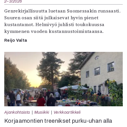
2–3/2026
Genrekirjallisuutta luetaan Suomessakin runsaasti.
Suuren osan siitä julkaisevat hyvin pienet
kustantamot. Helmivyö juhlisti toukokuussa
kymmenen vuoden kustannustoimintaansa.
Reijo Valta
Ajankohtaista
Musiikki
Verkkoartikkeli
Korjaamontien treenikset purku-uhan alla