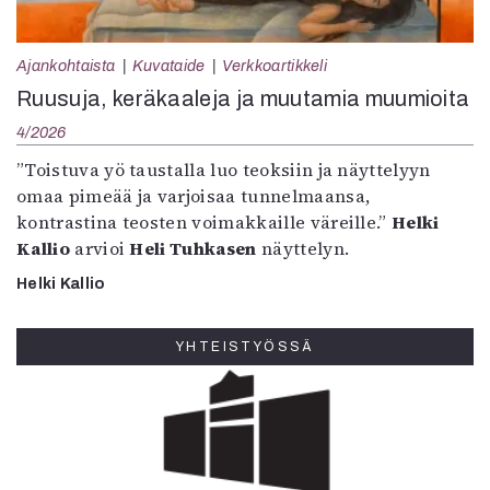
Ajankohtaista
Kuvataide
Verkkoartikkeli
Ruusuja, keräkaaleja ja muutamia muumioita
4/2026
”Toistuva yö taustalla luo teoksiin ja näyttelyyn
omaa pimeää ja varjoisaa tunnelmaansa,
kontrastina teosten voimakkaille väreille.”
Helki
Kallio
arvioi
Heli Tuhkasen
näyttelyn.
Helki Kallio
YHTEISTYÖSSÄ