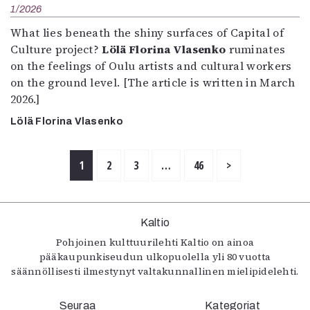
1/2026
What lies beneath the shiny surfaces of Capital of
Culture project?
Lölä Florina Vlasenko
ruminates
on the feelings of Oulu artists and cultural workers
on the ground level. [The article is written in March
2026.]
Lölä Florina Vlasenko
1
2
3
…
46
>
Kaltio
Pohjoinen kulttuurilehti Kaltio on ainoa
pääkaupunkiseudun ulkopuolella yli 80 vuotta
säännöllisesti ilmestynyt valtakunnallinen mielipidelehti.
Seuraa
Kategoriat