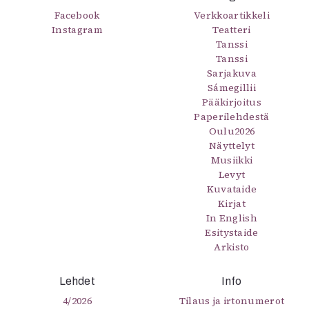
Facebook
Verkkoartikkeli
Instagram
Teatteri
Tanssi
Tanssi
Sarjakuva
Sámegillii
Pääkirjoitus
Paperilehdestä
Oulu2026
Näyttelyt
Musiikki
Levyt
Kuvataide
Kirjat
In English
Esitystaide
Arkisto
Lehdet
Info
4/2026
Tilaus ja irtonumerot