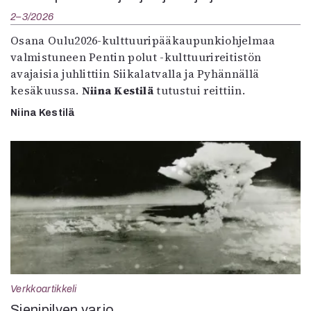
2–3/2026
Osana Oulu2026-kulttuuripääkaupunkiohjelmaa
valmistuneen Pentin polut -kulttuurireitistön
avajaisia juhlittiin Siikalatvalla ja Pyhännällä
kesäkuussa.
Niina Kestilä
tutustui reittiin.
Niina Kestilä
Verkkoartikkeli
Sienipilven varjo