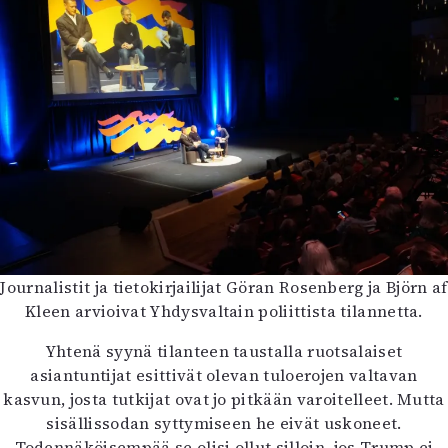
Mediatiedot
Kaltio ry
Journalistit ja tietokirjailijat Göran Rosenberg ja Björn af
Kleen arvioivat Yhdysvaltain poliittista tilannetta.
Yhtenä syynä tilanteen taustalla ruotsalaiset
asiantuntijat esittivät olevan tuloerojen valtavan
kasvun, josta tutkijat ovat jo pitkään varoitelleet. Mutta
sisällissodan syttymiseen he eivät uskoneet.
Todennäköisempää se olisi ollut silloin, jos Trump ei