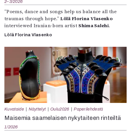
2–3/2026
”Poems, dance and songs help us balance all the
traumas through hope.”
Lölä Florina Vlasenko
interviewed Iranian-born artist
Shima Salehi
.
Lölä Florina Vlasenko
Kuvataide
Näyttelyt
Oulu2026
Paperilehdestä
Maisemia saamelaisen nykytaiteen rinteiltä
1/2026