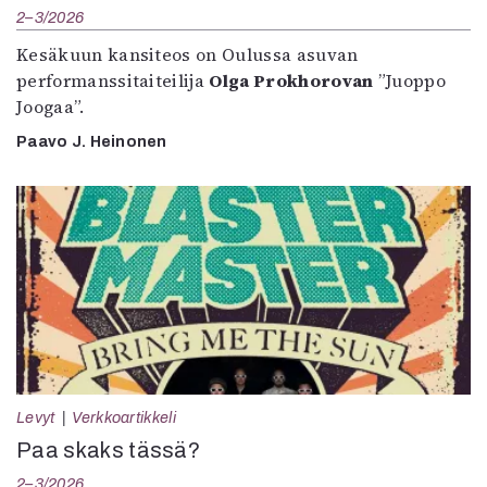
2–3/2026
Kesäkuun kansiteos on Oulussa asuvan
performanssitaiteilija
Olga Prokhorovan
”Juoppo
Joogaa”.
Paavo J. Heinonen
Levyt
Verkkoartikkeli
Paa skaks tässä?
2–3/2026