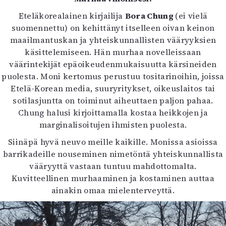
Eteläkorealainen kirjailija
Bora Chung
(ei vielä
suomennettu) on kehittänyt itselleen oivan keinon
maailmantuskan ja yhteiskunnallisten vääryyksien
käsittelemiseen. Hän murhaa novelleissaan
väärintekijät epäoikeudenmukaisuutta kärsineiden
puolesta. Moni kertomus perustuu tositarinoihin, joissa
Etelä-Korean media, suuryritykset, oikeuslaitos tai
sotilasjuntta on toiminut aiheuttaen paljon pahaa.
Chung halusi kirjoittamalla kostaa heikkojen ja
marginalisoitujen ihmisten puolesta.
Siinäpä hyvä neuvo meille kaikille. Monissa asioissa
barrikadeille nouseminen nimetöntä yhteiskunnallista
vääryyttä vastaan tuntuu mahdottomalta.
Kuvitteellinen murhaaminen ja kostaminen auttaa
ainakin omaa mielenterveyttä.