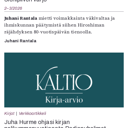
2–3/2026
Juhani Rantala
mietti voimakkainta väkivaltaa ja
ihmiskunnan päätymistä siihen Hiroshiman
räjähdyksen 80-vuotispäivän tienoolla.
Juhani Rantala
Kirjat
Verkkoartikkeli
Juha Hurme ohjasi kirjan