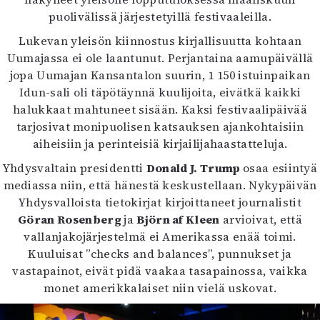
Kirjat
puolivälissä järjestetyillä festivaaleilla.
In English
Esitystaide
Lukevan yleisön kiinnostus kirjallisuutta kohtaan
Arkisto
Uumajassa ei ole laantunut. Perjantaina aamupäivällä
jopa Uumajan Kansantalon suurin, 1 150 istuinpaikan
Idun-sali oli täpötäynnä kuulijoita, eivätkä kaikki
Lehdet
halukkaat mahtuneet sisään. Kaksi festivaalipäivää
4/2026
tarjosivat monipuolisen katsauksen ajankohtaisiin
2–3/2026
aiheisiin ja perinteisiä kirjailijahaastatteluja.
1/2026
Yhdysvaltain presidentti
Donald J. Trump
osaa esiintyä
6/2025
mediassa niin, että hänestä keskustellaan. Nykypäivän
5/2025 saame
Yhdysvalloista tietokirjat kirjoittaneet journalistit
5/2025
Göran Rosenberg
ja
Björn af Kleen
arvioivat, että
Lehtiarkisto
vallanjakojärjestelmä ei Amerikassa enää toimi.
Kuuluisat ”checks and balances”, punnukset ja
Info
vastapainot, eivät pidä vaakaa tasapainossa, vaikka
Tilaus ja irtonumerot
monet amerikkalaiset niin vielä uskovat.
Yhteistyössä
Toimitus