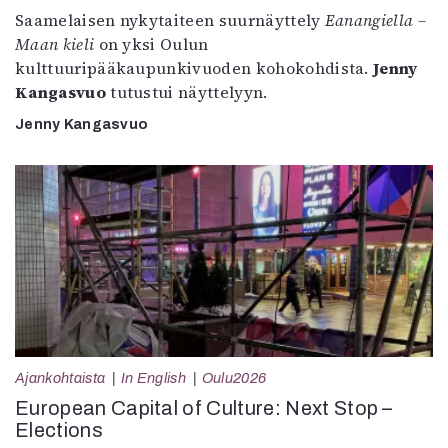
Saamelaisen nykytaiteen suurnäyttely
Eanangiella –
Maan kieli
on yksi Oulun
kulttuuripääkaupunkivuoden kohokohdista.
Jenny
Kangasvuo
tutustui näyttelyyn.
Jenny Kangasvuo
Ajankohtaista
In English
Oulu2026
European Capital of Culture: Next Stop –
Elections