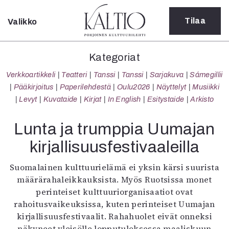
Tilaa
Valikko
Sulje
Kategoriat
Kategoriat
Verkkoartikkeli
Verkkoartikkeli
Teatteri
Tanssi
Tanssi
Sarjakuva
Sámegillii
Teatteri
Pääkirjoitus
Paperilehdestä
Oulu2026
Näyttelyt
Musiikki
Tanssi
Levyt
Kuvataide
Kirjat
In English
Esitystaide
Arkisto
Tanssi
Sarjakuva
Lunta ja trumppia Uumajan
Sámegillii
kirjallisuusfestivaaleilla
Pääkirjoitus
Paperilehdestä
Suomalainen kulttuurielämä ei yksin kärsi suurista
Oulu2026
määrärahaleikkauksista. Myös Ruotsissa monet
Näyttelyt
perinteiset kulttuuriorganisaatiot ovat
Musiikki
rahoitusvaikeuksissa, kuten perinteiset Uumajan
Levyt
kirjallisuusfestivaalit. Rahahuolet eivät onneksi
Kuvataide
näkyneet yleisölle lopputuloksessa maaliskuun