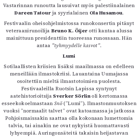
Vastarinnan runoutta lausuivat myös palestiinalainen
Dareen Tatour
ja syyrialainen
Ola Husamou
.
Festivaalin oheisohjelmistossa runokonsertin pitänyt
veteraanirunoilija
Bruno K. Öijer
otti kantaa alussa
mainittuun presidenttiin tuoreessa runossaan. Hän
antaa
”tyhmyydelle kasvot”
.
Lumi
Sotilaallisten kriisien lisäksi maailmassa on edelleen
meneillään ilmastokriisi. Lauantaina Uumajassa
osoitettiin mieltä ilmastotoimien puolesta.
Festivaaleilla Ruotsin Lapissa syntynyt
aatehistorioitsija
Sverker Sörlin
oli kertomassa
esseekokoelmastaan
Snö
(”Lumi”). Ilmastonmuutoksen
vuoksi ”normaalit talvet” ovat katoamassa ja jatkossa
Pohjoismaissakin saattaa olla kokonaan lumettomia
talvia, tai ainakin ne ovat nykyistä huomattavasti
lyhyempiä. Auringonsäteitä takaisin heijastavan