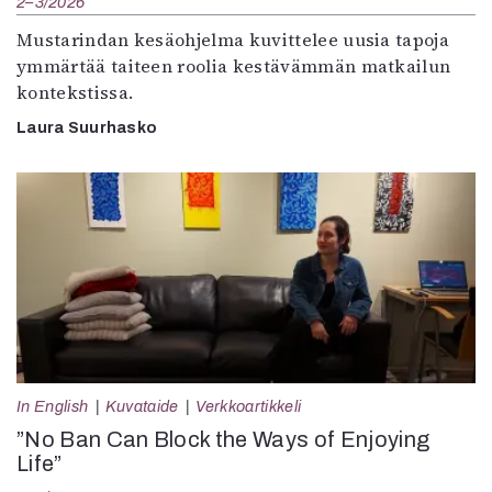
2–3/2026
Mustarindan kesäohjelma kuvittelee uusia tapoja
ymmärtää taiteen roolia kestävämmän matkailun
kontekstissa.
Laura Suurhasko
In English
Kuvataide
Verkkoartikkeli
”No Ban Can Block the Ways of Enjoying
Life”