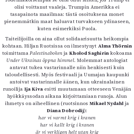
olisi voittanut vaaleja. Trumpin Amerikka ei
tasapainota maailmaa: tästä osoituksena monet
pienemmätkin maat haluavat turvakseen ydinaseen,
kuten esimerkiksi Puola.
Taiteilijoilla on aina ollut solidaarisuutta heikompia
kohtaan. Hiljan Ruotsissa on ilmestynyt
Alma Thörnin
toimittama
Palestinaboken
ja
Kholod Saghirin
kokoama
Under Ukrainas öppna himmel
. Molemmat antologiat
antavat tukea vastarinnalle niin henkisesti kuin
taloudellisesti. Myös festivaali ja Uumajan kaupunki
antoivat vastarinnalle äänen, kun ukrainalainen
runoilija
Ija Kiva
esitti muutamaan otteeseen Venäjän
hyökkäyssodan aikana kirjoittamiaan runoja. Alun
ihmetys on aiheellinen (ruotsinnos
Mikael Nydahl
ja
Diana Dobrodij
):
har vi varmt krig i kranen
har vi kallt krig i kranen
är vi verkligen helt utan krig