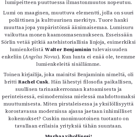
lumipeitteen puuttuessa ilmastonmuutos nopeutuu.
Lumi on maaginen, muuttuva elementti, jolla on suuri
poliittinen ja kulttuurinen merkitys. Tuore hanki
muuttaa jopa ympäristönsä äänimaisemaa. Lumisuru
vaikuttaa monen kaamosmasennukseen. Esseissään
Sörlin vetää pitkiä aatehistoriallisia linjoja, esimerkiksi
lumienkelistä
Walter Benjaminin
tulevaisuuden
enkeliin (
Angelus Novus
). Kun lunta ei enää ole, teemme
lumienkeleitä sisällämme.
Toinen kirjailija, joka mainitsi Benjaminin nimeltä, oli
britti
Rachel Cusk
. Hän lähestyi filosofia paikallisen,
suullisen tarinankerronnan katoamisesta ja
perinteisessä, esimodernissa mielessä mahdottomaksi
muuttumisesta. Miten pirstaleisessa ja yksilöllisyyttä
korostavassa modernissa ajassa jaetaan inhimilliset
kokemukset? Cuskin monimuotoinen tuotanto on
tavallaan erilaisia yrityksiä tähän suuntaan.
Murhaa vihollisesi!