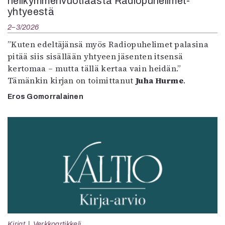
nelikymmenvuotiaasta Radiopuhelimet-
yhtyeestä
2–3/2026
”Kuten edeltäjänsä myös Radiopuhelimet palasina
pitää siis sisällään yhtyeen jäsenten itsensä
kertomaa – mutta tällä kertaa vain heidän.”
Tämänkin kirjan on toimittanut
Juha Hurme
.
Eros Gomorralainen
Kirjat
Verkkoartikkeli