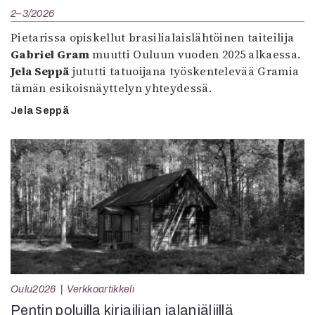
2–3/2026
Pietarissa opiskellut brasilialaislähtöinen taiteilija
Gabriel Gram
muutti Ouluun vuoden 2025 alkaessa.
Jela Seppä
jututti tatuoijana työskentelevää Gramia
tämän esikoisnäyttelyn yhteydessä.
Jela Seppä
Oulu2026
Verkkoartikkeli
Pentin poluilla kirjailijan jalanjäljillä