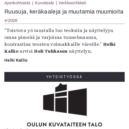
Ajankohtaista
Kuvataide
Verkkoartikkeli
Ruusuja, keräkaaleja ja muutamia muumioita
4/2026
”Toistuva yö taustalla luo teoksiin ja näyttelyyn
omaa pimeää ja varjoisaa tunnelmaansa,
kontrastina teosten voimakkaille väreille.”
Helki
Kallio
arvioi
Heli Tuhkasen
näyttelyn.
Helki Kallio
YHTEISTYÖSSÄ