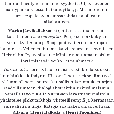
tuntuu ilmestyneen menneisyydestä. Uljas hevonen
Mediatiedot
mäntyjen katveessa hätkähdyttää, ja Mannerheimin
Kaltio ry
suruseppele ovensuussa johdattaa oikeaan
aikakauteen.
Marko Järvikallaksen
kirjoittama tarina on kuin
käänteinen
Lumikuningatar
. Pohjoisen pikkukylän
sisarukset Adam ja Sonja joutuvat erilleen Sonjan
kadotessa. Veljen etsintämatka vie suureen ja syntiseen
Helsinkiin. Pystyisikö itse Ministeri auttamaan siskon
löytämisessä? Voiko Petoa uhmata?
Vihreät niityt
törmäyttää erilaisia vastakohtaisuuksia
kuin hiukkaskiihdytin. Historialliset ainekset limittyvät
yliluonnolliseen, suuret kansalliset kertomukset arjen
raadollisuuteen, dialogi abstraktiin sirkusilmaisuun.
Samalla tavoin
Kalle Nurmisen
lavastussuunnittelu
yhdistelee pikkutarkkoja, viitteellisempiä ja kerrassaan
surrealistisia tiloja. Katsoja saa hakea omaa reittiään
Adamin (
Henri Halkola
ja
Henri Tuominen
)