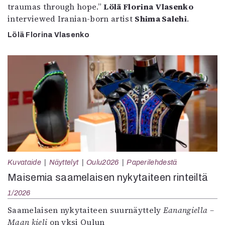
traumas through hope.”
Lölä Florina Vlasenko
interviewed Iranian-born artist
Shima Salehi
.
Lölä Florina Vlasenko
Kuvataide
Näyttelyt
Oulu2026
Paperilehdestä
Maisemia saamelaisen nykytaiteen rinteiltä
1/2026
Saamelaisen nykytaiteen suurnäyttely
Eanangiella –
Maan kieli
on yksi Oulun