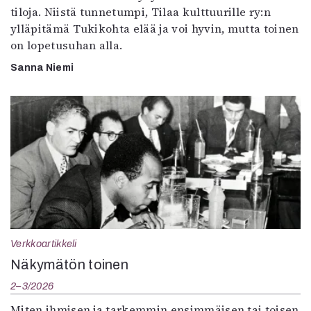
tiloja. Niistä tunnetumpi, Tilaa kulttuurille ry:n
ylläpitämä Tukikohta elää ja voi hyvin, mutta toinen
on lopetusuhan alla.
Sanna Niemi
Verkkoartikkeli
Näkymätön toinen
2–3/2026
Miten ihmisen ja tarkemmin ensimmäisen tai toisen