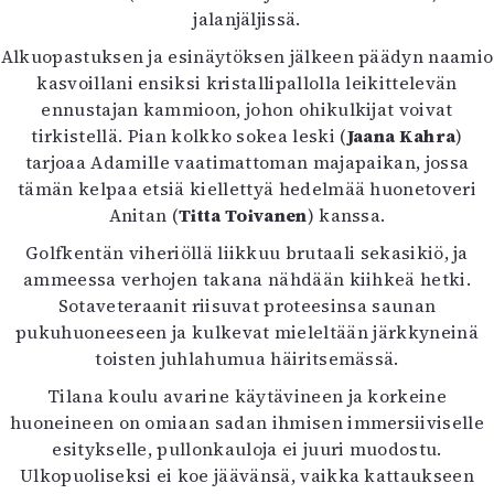
jalanjäljissä.
Alkuopastuksen ja esinäytöksen jälkeen päädyn naamio
kasvoillani ensiksi kristallipallolla leikittelevän
ennustajan kammioon, johon ohikulkijat voivat
tirkistellä. Pian kolkko sokea leski (
Jaana Kahra
)
tarjoaa Adamille vaatimattoman majapaikan, jossa
tämän kelpaa etsiä kiellettyä hedelmää huonetoveri
Anitan (
Titta Toivanen
) kanssa.
Golfkentän viheriöllä liikkuu brutaali sekasikiö, ja
ammeessa verhojen takana nähdään kiihkeä hetki.
Sotaveteraanit riisuvat proteesinsa saunan
pukuhuoneeseen ja kulkevat mieleltään järkkyneinä
toisten juhlahumua häiritsemässä.
Tilana koulu avarine käytävineen ja korkeine
huoneineen on omiaan sadan ihmisen immersiiviselle
esitykselle, pullonkauloja ei juuri muodostu.
Ulkopuoliseksi ei koe jäävänsä, vaikka kattaukseen