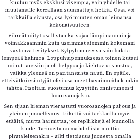
kuuluu myös eksklusiivisempia, vain yhdelle tai
muutamalle kerrallaan suunnattuja hetkiä. Osaa voi
tarkkailla sivusta, osa lyö muuten oman leimansa
kokonaisuuteen.
Vihreät niityt osallistaa katsojaa lämpimämmin ja
voimakkaammin kuin useimmat aiemmin kokemani
vastaavat esitykset. Kylpyhuoneessa sain halata
lempeää hahmoa. Loppuhuipennuksessa toinen kutsui
minut tanssiin ja oli helppoa ja kiehtovaa suostua,
vaikka yleensä en paritanssista nauti. En epäile,
etteivätkö esiintyjät olisi osanneet havainnoida kunkin
tahtoa. Itseltäni suostumus kysyttiin onnistuneesti
ilman sanojakin.
Sen sijaan hieman vierastutti vuorosanojen paljous ja
yleinen juonellisuus. Liikettä voi tarkkailla myös
etäältä, mutta harmittaa, jos repliikkejä ei kunnolla
kuule. Tarinasta on mahdollista nauttia
pirstaleisenakin – silti tietoisuus juonesta omalla