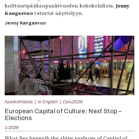
kulttuuripääkaupunkivuoden kohokohdista.
Jenny
Kangasvuo
tutustui näyttelyyn.
Jenny Kangasvuo
Ajankohtaista
In English
Oulu2026
European Capital of Culture: Next Stop –
Elections
1/2026
What lies beneath the shiny surfaces of Capital of