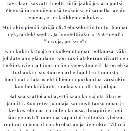
tavallaan kasvatti huolta siitä, jääkö jostain paitsi.
Yleensä immersiivisissä teoksissa ei samalla tavoin
vaivaa, ettei kaikkea voi kokea.
Muitakin pieniä säröjä oli. Tehosekoitin tuntui hieman
nykytaidekliseeltä. Ja huudeltiinko jo 1950-luvulla
”havuja, perkele”?
Kun kukin katsoja on kulkenut oman polkunsa, väki
johdatetaan yläaulaan. Kontrasti alakerran riivattujen
tuokiokuvien ja Linnanmäen kepeyden välillä on ehkä
turhankin iso. Suuren urheilujuhlan tunnusta
huolimatta lataus ehtii hieman purkautua varsinkin,
kun henkilökunta roudaa samalla tarjoiluja.
Salissa saattoi aistia, että osaa katsojista tilanne
jännitti. Kun reteä juontaja kannusti tanssimaan ja
keskustelemaan muiden kanssa, ilmapiiri ei heti
lämmennyt. Tunnelma vapautui kuitenkin yleisen
rentoutumisen, ilma-akrobatian ja tietenkin ”Vihreät