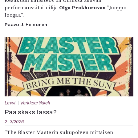
Kesäkuun kansiteos on Oulussa asuvan
performanssitaiteilija
Olga Prokhorovan
”Juoppo
Joogaa”.
Paavo J. Heinonen
Levyt
Verkkoartikkeli
Paa skaks tässä?
2–3/2026
”The Blaster Masterin sukupolven mittaisen