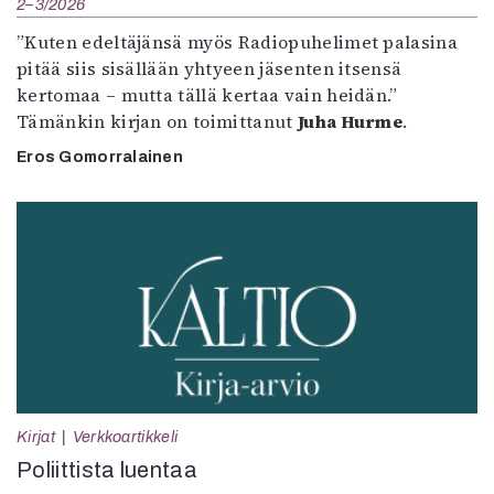
2–3/2026
”Kuten edeltäjänsä myös Radiopuhelimet palasina
pitää siis sisällään yhtyeen jäsenten itsensä
kertomaa – mutta tällä kertaa vain heidän.”
Tämänkin kirjan on toimittanut
Juha Hurme
.
Eros Gomorralainen
Kirjat
Verkkoartikkeli
Poliittista luentaa