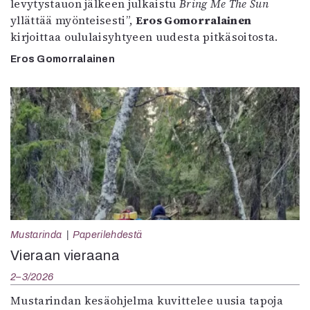
levytystauon jälkeen julkaistu
Bring Me The Sun
yllättää myönteisesti”,
Eros Gomorralainen
kirjoittaa oululaisyhtyeen uudesta pitkäsoitosta.
Eros Gomorralainen
Mustarinda
Paperilehdestä
Vieraan vieraana
2–3/2026
Mustarindan kesäohjelma kuvittelee uusia tapoja