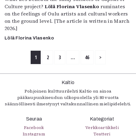
Culture project?
Lölä Florina Vlasenko
ruminates
on the feelings of Oulu artists and cultural workers
on the ground level. [The article is written in March
2026.]
Lölä Florina Vlasenko
1
2
3
…
46
>
Kaltio
Pohjoinen kulttuurilehti Kaltio on ainoa
pääkaupunkiseudun ulkopuolella yli 80 vuotta
säännöllisesti ilmestynyt valtakunnallinen mielipidelehti.
Seuraa
Kategoriat
Facebook
Verkkoartikkeli
Instagram
Teatteri