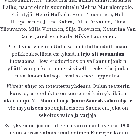
Kirjat
Laiho, naamioinnin suunnittelu Melina Matinlompolo.
In English
Esiintyjät Henri Halkola, Henri Tuominen, Heli
Esitystaide
Haapalainen, Jaana Kahra, Titta Toivanen, Elina
Arkisto
Ylisuvanto, Milla Virtanen, Silja Tuovinen, Katariina Van
Earle, Jared Van Earle, Nikke Launonen.
Lehdet
Parillisina vuosina Oulussa on totuttu odottamaan
4/2026
poikkeuksellisia esityksiä.
Pirjo Yli-Maunulan
2–3/2026
luotsaama Flow Productions on vallannut jonkin
1/2026
yllättävän paikan immersiivisellä teoksella, jonka
6/2025
maailmaan katsojat ovat saaneet uppoutua.
5/2025 saame
Vihreät niityt
on toteutettu yhdessä Oulun teatterin
5/2025
kanssa, ja produktio on suurempi kuin yksikään
Lehtiarkisto
aikaisempi. Yli-Maunulan ja
Janne Saarakkalan
ohjaus
vie myyttiseen sotienjälkeiseen Suomeen, joka on
Info
sekoitus valoa ja varjoja.
Tilaus ja irtonumerot
Esityksen miljöö on jälleen aivan omanlaisensa. 1900-
Yhteistyössä
luvun alussa valmistunut entinen Kuurojen koulu
Toimitus