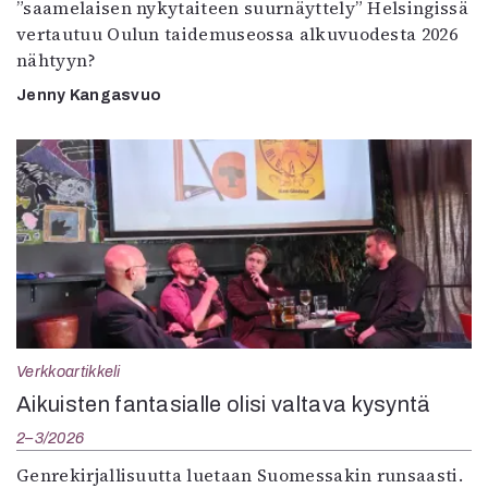
”saamelaisen nykytaiteen suurnäyttely” Helsingissä
vertautuu Oulun taidemuseossa alkuvuodesta 2026
nähtyyn?
Jenny Kangasvuo
Verkkoartikkeli
Aikuisten fantasialle olisi valtava kysyntä
2–3/2026
Genrekirjallisuutta luetaan Suomessakin runsaasti.