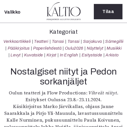
Tilaa
Valikko
Sulje
Kategoriat
Kategoriat
Verkkoartikkeli
Verkkoartikkeli
Teatteri
Tanssi
Tanssi
Sarjakuva
Sámegillii
Teatteri
Pääkirjoitus
Paperilehdestä
Oulu2026
Näyttelyt
Musiikki
Tanssi
Levyt
Kuvataide
Kirjat
In English
Esitystaide
Arkisto
Tanssi
Sarjakuva
Nostalgiset niityt ja Pedon
Sámegillii
sorkanjäljet
Pääkirjoitus
Paperilehdestä
Oulun teatteri ja Flow Productions:
Vihreät niityt
.
Oulu2026
Esitykset Oulussa 23.8.–23.11.2024.
Näyttelyt
Käsikirjoitus Marko Järvikallas, ohjaus Janne
Musiikki
Saarakkala ja Pirjo Yli-Maunula, lavastussuunnittelu
Levyt
Kalle Nurminen, pukusuunnittelu Paula Koivunen,
Kuvataide
valosuunnittelu Jukka Huitila, äänisuunnittelu Anssi