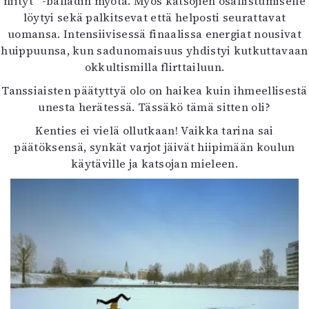
niityt” -balladin myötä. Myös katsojien osallistumiselle
löytyi sekä palkitsevat että helposti seurattavat
uomansa. Intensiivisessä finaalissa energiat nousivat
huippuunsa, kun sadunomaisuus yhdistyi kutkuttavaan
okkultismilla flirttailuun.
Tanssiaisten päätyttyä olo on haikea kuin ihmeellisestä
unesta herätessä. Tässäkö tämä sitten oli?
Kenties ei vielä ollutkaan! Vaikka tarina sai
päätöksensä, synkät varjot jäivät hiipimään koulun
käytäville ja katsojan mieleen.