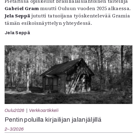
Pietarissa opiskellut brasilialaislähtöinen taiteilija
Gabriel Gram
muutti Ouluun vuoden 2025 alkaessa.
Jela Seppä
jututti tatuoijana työskentelevää Gramia
tämän esikoisnäyttelyn yhteydessä.
Jela Seppä
Oulu2026
Verkkoartikkeli
Pentin poluilla kirjailijan jalanjäljillä
2–3/2026