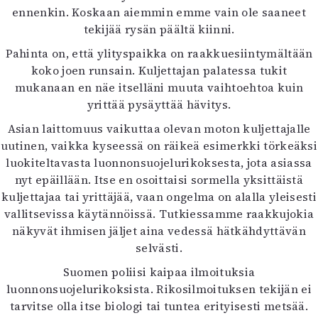
ennenkin. Koskaan aiemmin emme vain ole saaneet
tekijää rysän päältä kiinni.
Pahinta on, että ylityspaikka on raakkuesiintymältään
koko joen runsain. Kuljettajan palatessa tukit
mukanaan en näe itselläni muuta vaihtoehtoa kuin
yrittää pysäyttää hävitys.
Asian laittomuus vaikuttaa olevan moton kuljettajalle
uutinen, vaikka kyseessä on räikeä esimerkki törkeäksi
luokiteltavasta luonnonsuojelurikoksesta, jota asiassa
nyt epäillään. Itse en osoittaisi sormella yksittäistä
kuljettajaa tai yrittäjää, vaan ongelma on alalla yleisesti
vallitsevissa käytännöissä. Tutkiessamme raakkujokia
näkyvät ihmisen jäljet aina vedessä hätkähdyttävän
selvästi.
Suomen poliisi kaipaa ilmoituksia
luonnonsuojelurikoksista. Rikosilmoituksen tekijän ei
tarvitse olla itse biologi tai tuntea erityisesti metsää.