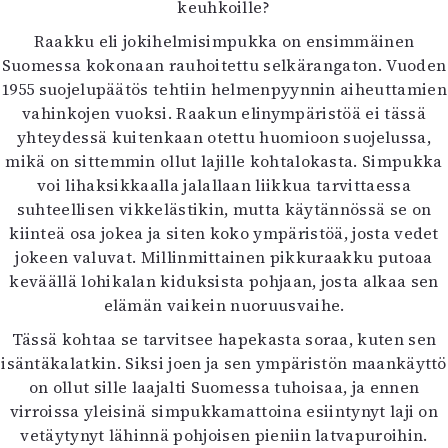
keuhkoille?
Raakku eli jokihelmisimpukka on ensimmäinen
Suomessa kokonaan rauhoitettu selkärangaton. Vuoden
1955 suojelupäätös tehtiin helmenpyynnin aiheuttamien
vahinkojen vuoksi. Raakun elinympäristöä ei tässä
yhteydessä kuitenkaan otettu huomioon suojelussa,
mikä on sittemmin ollut lajille kohtalokasta. Simpukka
voi lihaksikkaalla jalallaan liikkua tarvittaessa
suhteellisen vikkelästikin, mutta käytännössä se on
kiinteä osa jokea ja siten koko ympäristöä, josta vedet
jokeen valuvat. Millinmittainen pikkuraakku putoaa
keväällä lohikalan kiduksista pohjaan, josta alkaa sen
elämän vaikein nuoruusvaihe.
Tässä kohtaa se tarvitsee hapekasta soraa, kuten sen
isäntäkalatkin. Siksi joen ja sen ympäristön maankäyttö
on ollut sille laajalti Suomessa tuhoisaa, ja ennen
virroissa yleisinä simpukkamattoina esiintynyt laji on
vetäytynyt lähinnä pohjoisen pieniin latvapuroihin.