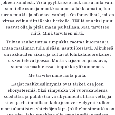
jokeen kahdesti. Virta pyyhkäisee mukaansa mitä vain
sen tielle osuu ja muokkaa uomaa lakkaamatta, luo
uusia mutkia ja oikaisee vanhoja. On ihmeellistä, miten
virtaa voikin riittää joka hetkelle. Täällä onneksi puut
saavat olla ja pitää maan paikallaan. Maa tarvitsee
niitä. Minä tarvitsen niitä.
Tulvan rauhoituttua simpukka raottaa kuortaan ja
antaa maailman tulla sisään, nauttii kesästä. Alkukesä
on rakkauden aikaa, ja auttavat lohikalanuorukaiset
uiskentelevat joessa. Mutta varjoon on päästävä,
suorassa paahteessa simpukka ylikuumenee.
Me tarvitsemme näitä puita.
Laajat raakkuesiintymät ovat tärkeä osa joen
ekosysteemiä. Yksi simpukka voi vuorokaudessa
suodattaa ja puhdistaa viisikymmentä litraa vettä, ja
siten parhaimmillaan koko joen vesivolyymi kulkee
monituhantisten yhteisöjen läpi. Jokihelmisimpukka on
avainlaji, joka muokkaa elin-ympäristöä ja tarjoaa