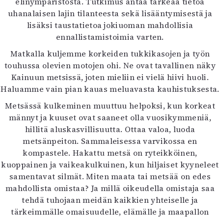
elinympäristöstä. Tutkimus antaa tärkeää tietoa
Mediatiedot
uhanalaisen lajin tilanteesta sekä lisääntymisestä ja
Kaltio ry
lisäksi taustatietoa jokiuoman mahdollisia
ennallistamistoimia varten.
Matkalla kuljemme korkeiden tukkikasojen ja työn
touhussa olevien motojen ohi. Ne ovat tavallinen näky
Kainuun metsissä, joten mieliin ei vielä hiivi huoli.
Haluamme vain pian kauas meluavasta kauhistuksesta.
Metsässä kulkeminen muuttuu helpoksi, kun korkeat
männyt ja kuuset ovat saaneet olla vuosikymmeniä,
hillitä aluskasvillisuutta. Ottaa valoa, luoda
metsänpeiton. Sammaleisessa varvikossa en
kompastele. Hakattu metsä on ryteikköinen,
kuoppainen ja vaikeakulkuinen, kun hiljaiset kyyneleet
samentavat silmät. Miten maata tai metsää on edes
mahdollista omistaa? Ja millä oikeudella omistaja saa
tehdä tuhojaan meidän kaikkien yhteiselle ja
tärkeimmälle omaisuudelle, elämälle ja maapallon