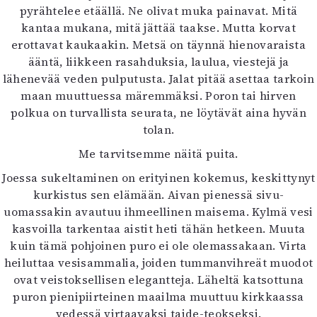
pyrähtelee etäällä. Ne olivat muka painavat. Mitä
kantaa mukana, mitä jättää taakse. Mutta korvat
erottavat kaukaakin. Metsä on täynnä hienovaraista
ääntä, liikkeen rasahduksia, laulua, viestejä ja
lähenevää veden pulputusta. Jalat pitää asettaa tarkoin
maan muuttuessa märemmäksi. Poron tai hirven
polkua on turvallista seurata, ne löytävät aina hyvän
tolan.
Me tarvitsemme näitä puita.
Joessa sukeltaminen on erityinen kokemus, keskittynyt
kurkistus sen elämään. Aivan pienessä sivu-
uomassakin avautuu ihmeellinen maisema. Kylmä vesi
kasvoilla tarkentaa aistit heti tähän hetkeen. Muuta
kuin tämä pohjoinen puro ei ole olemassakaan. Virta
heiluttaa vesisammalia, joiden tummanvihreät muodot
ovat veistoksellisen elegantteja. Läheltä katsottuna
puron pienipiirteinen maailma muuttuu kirkkaassa
vedessä virtaavaksi taide-teokseksi.