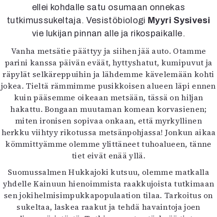
Kirjat
ellei kohdalle satu osumaan onnekas
In English
tutkimussukeltaja. Vesistöbiologi
Myyri Sysivesi
Esitystaide
vie lukijan pinnan alle ja rikospaikalle.
Arkisto
Vanha metsätie päättyy ja siihen jää auto. Otamme
parini kanssa päivän eväät, hyttyshatut, kumipuvut ja
Lehdet
räpylät selkäreppuihin ja lähdemme kävelemään kohti
4/2026
jokea. Tieltä rämmimme pusikkoisen alueen läpi ennen
2–3/2026
kuin pääsemme oikeaan metsään, tässä on hiljan
1/2026
hakattu. Bongaan muutaman komean korvasienen;
6/2025
miten ironisen sopivaa onkaan, että myrkyllinen
5/2025 saame
herkku viihtyy rikotussa metsänpohjassa! Jonkun aikaa
5/2025
kömmittyämme olemme ylittäneet tuhoalueen, tänne
Lehtiarkisto
tiet eivät enää yllä.
Suomussalmen Hukkajoki kutsuu, olemme matkalla
Info
yhdelle Kainuun hienoimmista raakkujoista tutkimaan
Tilaus ja irtonumerot
sen jokihelmisimpukkapopulaation tilaa. Tarkoitus on
Yhteistyössä
sukeltaa, laskea raakut ja tehdä havaintoja joen
Toimitus