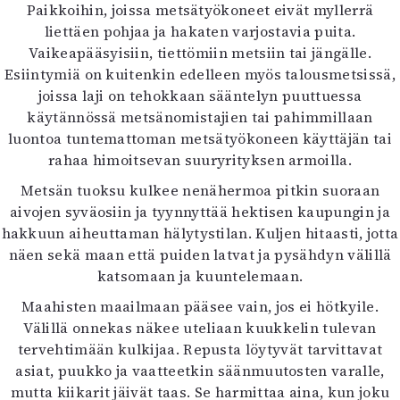
Paikkoihin, joissa metsätyökoneet eivät myllerrä
liettäen pohjaa ja hakaten varjostavia puita.
Vaikeapääsyisiin, tiettömiin metsiin tai jängälle.
Esiintymiä on kuitenkin edelleen myös talousmetsissä,
joissa laji on tehokkaan sääntelyn puuttuessa
käytännössä metsänomistajien tai pahimmillaan
luontoa tuntemattoman metsätyökoneen käyttäjän tai
rahaa himoitsevan suuryrityksen armoilla.
Metsän tuoksu kulkee nenähermoa pitkin suoraan
aivojen syväosiin ja tyynnyttää hektisen kaupungin ja
hakkuun aiheuttaman hälytystilan. Kuljen hitaasti, jotta
näen sekä maan että puiden latvat ja pysähdyn välillä
katsomaan ja kuuntelemaan.
Maahisten maailmaan pääsee vain, jos ei hötkyile.
Välillä onnekas näkee uteliaan kuukkelin tulevan
tervehtimään kulkijaa. Repusta löytyvät tarvittavat
asiat, puukko ja vaatteetkin säänmuutosten varalle,
mutta kiikarit jäivät taas. Se harmittaa aina, kun joku