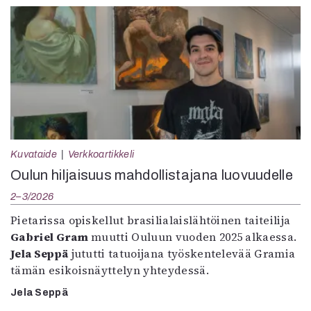
Kuvataide
Verkkoartikkeli
Oulun hiljaisuus mahdollistajana luovuudelle
2–3/2026
Pietarissa opiskellut brasilialaislähtöinen taiteilija
Gabriel Gram
muutti Ouluun vuoden 2025 alkaessa.
Jela Seppä
jututti tatuoijana työskentelevää Gramia
tämän esikoisnäyttelyn yhteydessä.
Jela Seppä