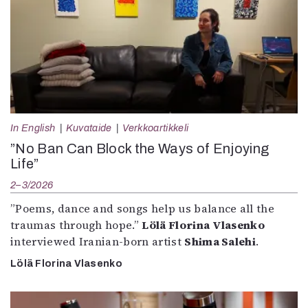
In English
Kuvataide
Verkkoartikkeli
”No Ban Can Block the Ways of Enjoying
Life”
2–3/2026
”Poems, dance and songs help us balance all the
traumas through hope.”
Lölä Florina Vlasenko
interviewed Iranian-born artist
Shima Salehi
.
Lölä Florina Vlasenko