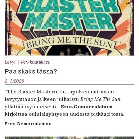
Levyt
Verkkoartikkeli
Paa skaks tässä?
2–3/2026
”The Blaster Masterin sukupolven mittaisen
levytystauon jälkeen julkaistu
Bring Me The Sun
yllättää myönteisesti”,
Eros Gomorralainen
kirjoittaa oululaisyhtyeen uudesta pitkäsoitosta.
Eros Gomorralainen