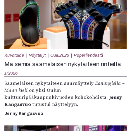
Kuvataide
Näyttelyt
Oulu2026
Paperilehdestä
Maisemia saamelaisen nykytaiteen rinteiltä
1/2026
Saamelaisen nykytaiteen suurnäyttely
Eanangiella –
Maan kieli
on yksi Oulun
kulttuuripääkaupunkivuoden kohokohdista.
Jenny
Kangasvuo
tutustui näyttelyyn.
Jenny Kangasvuo