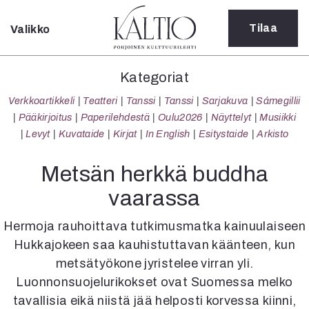
Tilaa
Valikko
Sulje
Kategoriat
Kategoriat
Verkkoartikkeli
Verkkoartikkeli
Teatteri
Tanssi
Tanssi
Sarjakuva
Sámegillii
Teatteri
Pääkirjoitus
Paperilehdestä
Oulu2026
Näyttelyt
Musiikki
Tanssi
Levyt
Kuvataide
Kirjat
In English
Esitystaide
Arkisto
Tanssi
Sarjakuva
Metsän herkkä buddha
Sámegillii
vaarassa
Pääkirjoitus
Paperilehdestä
Hermoja rauhoittava tutkimusmatka kainuulaiseen
Oulu2026
Hukkajokeen saa kauhistuttavan käänteen, kun
Näyttelyt
metsätyökone jyristelee virran yli.
Musiikki
Levyt
Luonnonsuojelurikokset ovat Suomessa melko
Kuvataide
tavallisia eikä niistä jää helposti korvessa kiinni,