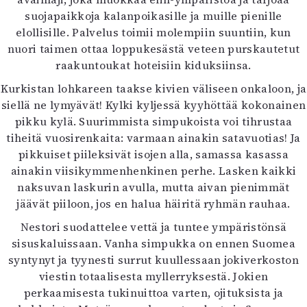
suojapaikkoja kalanpoikasille ja muille pienille
elollisille. Palvelus toimii molempiin suuntiin, kun
nuori taimen ottaa loppukesästä veteen purskautetut
raakuntoukat hoteisiin kiduksiinsa.
Kurkistan lohkareen taakse kivien väliseen onkaloon, ja
siellä ne lymyävät! Kylki kyljessä kyyhöttää kokonainen
pikku kylä. Suurimmista simpukoista voi tihrustaa
tiheitä vuosirenkaita: varmaan ainakin satavuotias! Ja
pikkuiset piileksivät isojen alla, samassa kasassa
ainakin viisikymmenhenkinen perhe. Lasken kaikki
naksuvan laskurin avulla, mutta aivan pienimmät
jäävät piiloon, jos en halua häiritä ryhmän rauhaa.
Nestori suodattelee vettä ja tuntee ympäristönsä
sisuskaluissaan. Vanha simpukka on ennen Suomea
syntynyt ja tyynesti surrut kuullessaan jokiverkoston
viestin totaalisesta myllerryksestä. Jokien
perkaamisesta tukinuittoa varten, ojituksista ja