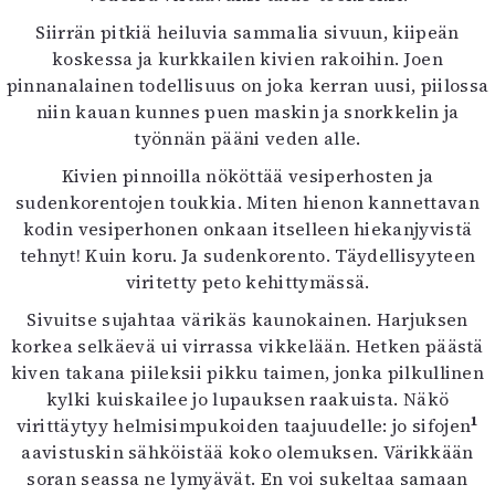
Siirrän pitkiä heiluvia sammalia sivuun, kiipeän
koskessa ja kurkkailen kivien rakoihin. Joen
pinnanalainen todellisuus on joka kerran uusi, piilossa
niin kauan kunnes puen maskin ja snorkkelin ja
työnnän pääni veden alle.
Kivien pinnoilla nököttää vesiperhosten ja
sudenkorentojen toukkia. Miten hienon kannettavan
kodin vesiperhonen onkaan itselleen hiekanjyvistä
tehnyt! Kuin koru. Ja sudenkorento. Täydellisyyteen
viritetty peto kehittymässä.
Sivuitse sujahtaa värikäs kaunokainen. Harjuksen
korkea selkäevä ui virrassa vikkelään. Hetken päästä
kiven takana piileksii pikku taimen, jonka pilkullinen
kylki kuiskailee jo lupauksen raakuista. Näkö
1
virittäytyy helmisimpukoiden taajuudelle: jo sifojen
aavistuskin sähköistää koko olemuksen. Värikkään
soran seassa ne lymyävät. En voi sukeltaa samaan