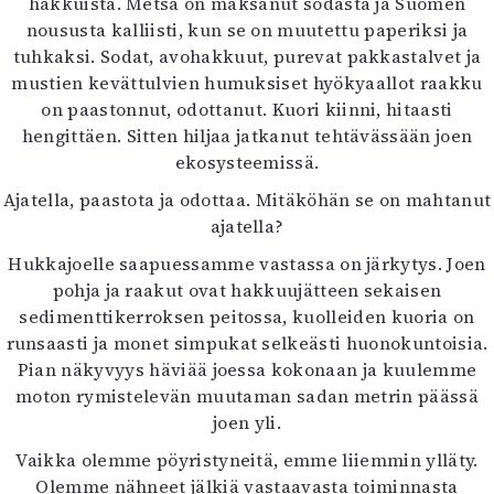
hakkuista. Metsä on maksanut sodasta ja Suomen
noususta kalliisti, kun se on muutettu paperiksi ja
tuhkaksi. Sodat, avohakkuut, purevat pakkastalvet ja
mustien kevättulvien humuksiset hyökyaallot raakku
on paastonnut, odottanut. Kuori kiinni, hitaasti
hengittäen. Sitten hiljaa jatkanut tehtävässään joen
ekosysteemissä.
Ajatella, paastota ja odottaa. Mitäköhän se on mahtanut
ajatella?
Hukkajoelle saapuessamme vastassa on järkytys. Joen
pohja ja raakut ovat hakkuujätteen sekaisen
sedimenttikerroksen peitossa, kuolleiden kuoria on
runsaasti ja monet simpukat selkeästi huonokuntoisia.
Pian näkyvyys häviää joessa kokonaan ja kuulemme
moton rymistelevän muutaman sadan metrin päässä
joen yli.
Vaikka olemme pöyristyneitä, emme liiemmin ylläty.
Olemme nähneet jälkiä vastaavasta toiminnasta