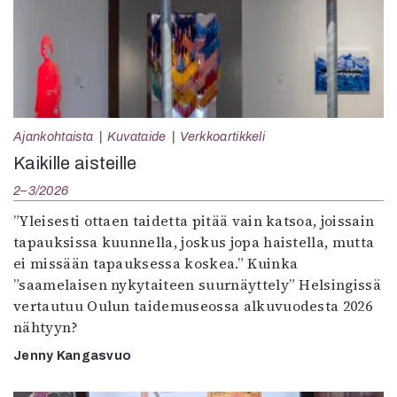
Ajankohtaista
Kuvataide
Verkkoartikkeli
Kaikille aisteille
2–3/2026
”Yleisesti ottaen taidetta pitää vain katsoa, joissain
tapauksissa kuunnella, joskus jopa haistella, mutta
ei missään tapauksessa koskea.” Kuinka
”saamelaisen nykytaiteen suurnäyttely” Helsingissä
vertautuu Oulun taidemuseossa alkuvuodesta 2026
nähtyyn?
Jenny Kangasvuo