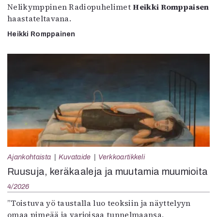
Nelikymppinen Radiopuhelimet
Heikki Romppaisen
haastateltavana.
Heikki Romppainen
Ajankohtaista
Kuvataide
Verkkoartikkeli
Ruusuja, keräkaaleja ja muutamia muumioita
4/2026
”Toistuva yö taustalla luo teoksiin ja näyttelyyn
omaa pimeää ja varjoisaa tunnelmaansa,