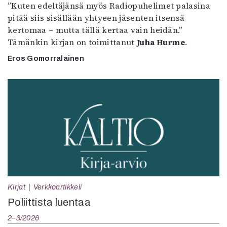
”Kuten edeltäjänsä myös Radiopuhelimet palasina
pitää siis sisällään yhtyeen jäsenten itsensä
kertomaa – mutta tällä kertaa vain heidän.”
Tämänkin kirjan on toimittanut
Juha Hurme
.
Eros Gomorralainen
Kirjat
Verkkoartikkeli
Poliittista luentaa
2–3/2026