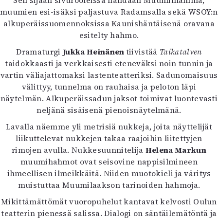
Sen sijaan sivurooleissa nähdään Muumimamma,
Mediatiedot
muumien esi-isäksi paljastuva Radamsalla sekä WSOY:n
Kaltio ry
alkuperäissuomennoksissa Kaunishäntäisenä oravana
esitelty hahmo.
Dramaturgi
Jukka Heinänen
tiivistää
Taikatalven
taidokkaasti ja verkkaisesti eteneväksi noin tunnin ja
vartin väliajattomaksi lastenteatteriksi. Sadunomaisuus
välittyy, tunnelma on rauhaisa ja peloton läpi
näytelmän. Alkuperäissadun jaksot toimivat luontevasti
neljänä sisäisenä pienoisnäytelmänä.
Lavalla näemme yli metrisiä nukkeja, joita näyttelijät
liikuttelevat nukkejen takaa raajoihin liitettyjen
rimojen avulla. Nukkesuunnitelija
Helena Markun
muumihahmot ovat seisovine nappisilmineen
ihmeellisen ilmeikkäitä. Niiden muotokieli ja väritys
muistuttaa Muumilaakson tarinoiden hahmoja.
Mikittämättömät vuoropuhelut kantavat kelvosti Oulun
teatterin pienessä salissa. Dialogi on säntäilemätöntä ja