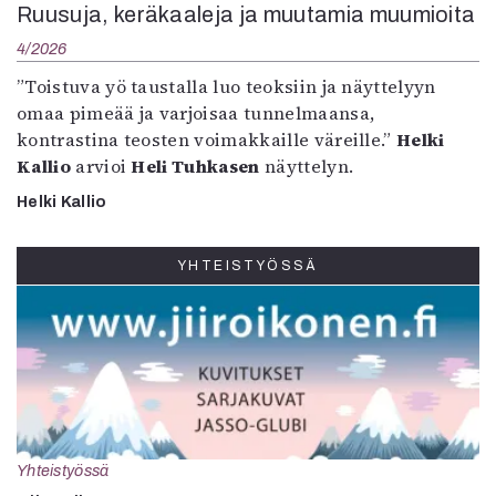
Ruusuja, keräkaaleja ja muutamia muumioita
4/2026
”Toistuva yö taustalla luo teoksiin ja näyttelyyn
omaa pimeää ja varjoisaa tunnelmaansa,
kontrastina teosten voimakkaille väreille.”
Helki
Kallio
arvioi
Heli Tuhkasen
näyttelyn.
Helki Kallio
YHTEISTYÖSSÄ
Yhteistyössä