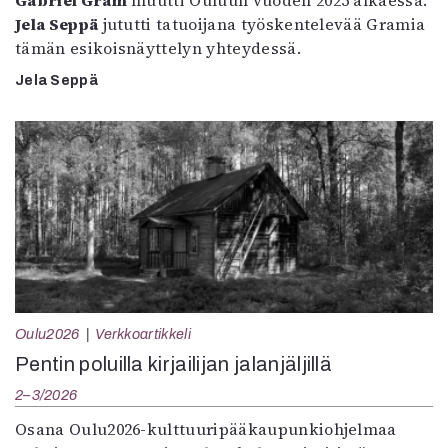
Gabriel Gram
muutti Ouluun vuoden 2025 alkaessa.
Jela Seppä
jututti tatuoijana työskentelevää Gramia
tämän esikoisnäyttelyn yhteydessä.
Jela Seppä
Oulu2026
Verkkoartikkeli
Pentin poluilla kirjailijan jalanjäljillä
2–3/2026
Osana Oulu2026-kulttuuripääkaupunkiohjelmaa