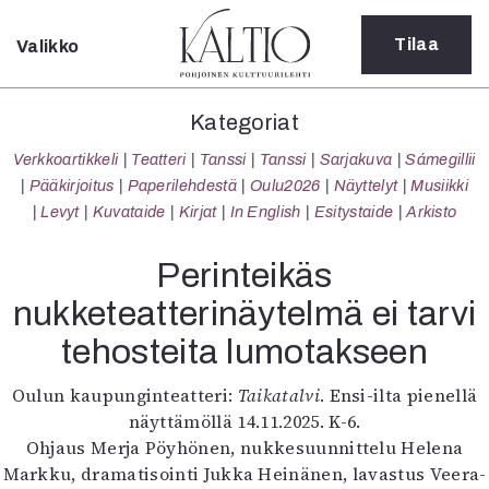
Tilaa
Valikko
Sulje
Kategoriat
Kategoriat
Verkkoartikkeli
Verkkoartikkeli
Teatteri
Tanssi
Tanssi
Sarjakuva
Sámegillii
Teatteri
Pääkirjoitus
Paperilehdestä
Oulu2026
Näyttelyt
Musiikki
Tanssi
Levyt
Kuvataide
Kirjat
In English
Esitystaide
Arkisto
Tanssi
Sarjakuva
Perinteikäs
Sámegillii
nukketeatterinäytelmä ei tarvi
Pääkirjoitus
Paperilehdestä
tehosteita lumotakseen
Oulu2026
Näyttelyt
Oulun kaupunginteatteri:
Taikatalvi
. Ensi-ilta pienellä
Musiikki
näyttämöllä 14.11.2025. K-6.
Levyt
Ohjaus Merja Pöyhönen, nukkesuunnittelu Helena
Kuvataide
Markku, dramatisointi Jukka Heinänen, lavastus Veera-