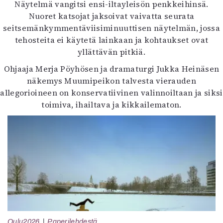
Näytelmä vangitsi ensi-iltayleisön penkkeihinsä.
Nuoret katsojat jaksoivat vaivatta seurata
seitsemänkymmentäviisiminuuttisen näytelmän, jossa
tehosteita ei käytetä lainkaan ja kohtaukset ovat
yllättävän pitkiä.
Ohjaaja Merja Pöyhösen ja dramaturgi Jukka Heinäsen
näkemys Muumipeikon talvesta vierauden
allegorioineen on konservatiivinen valinnoiltaan ja siksi
toimiva, ihailtava ja kikkailematon.
Oulu2026
Paperilehdestä