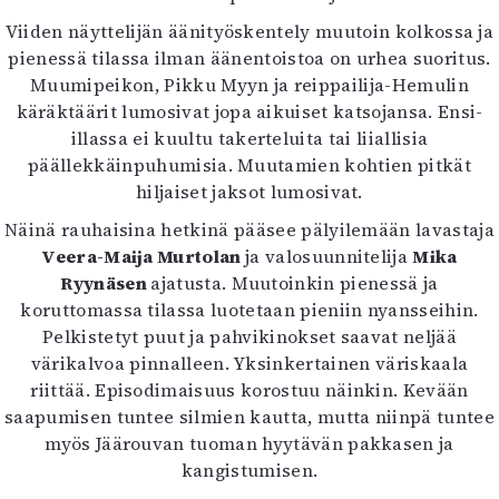
Viiden näyttelijän äänityöskentely muutoin kolkossa ja
pienessä tilassa ilman äänentoistoa on urhea suoritus.
Muumipeikon, Pikku Myyn ja reippailija-Hemulin
käräktäärit lumosivat jopa aikuiset katsojansa. Ensi-
illassa ei kuultu takerteluita tai liiallisia
päällekkäinpuhumisia. Muutamien kohtien pitkät
hiljaiset jaksot lumosivat.
Näinä rauhaisina hetkinä pääsee pälyilemään lavastaja
Veera-Maija Murtolan
ja valosuunnitelija
Mika
Ryynäsen
ajatusta. Muutoinkin pienessä ja
koruttomassa tilassa luotetaan pieniin nyansseihin.
Pelkistetyt puut ja pahvikinokset saavat neljää
värikalvoa pinnalleen. Yksinkertainen väriskaala
riittää. Episodimaisuus korostuu näinkin. Kevään
saapumisen tuntee silmien kautta, mutta niinpä tuntee
myös Jäärouvan tuoman hyytävän pakkasen ja
kangistumisen.