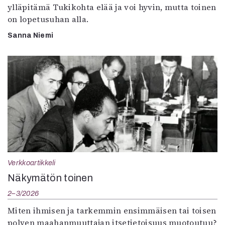
ylläpitämä Tukikohta elää ja voi hyvin, mutta toinen
on lopetusuhan alla.
Sanna Niemi
Verkkoartikkeli
Näkymätön toinen
2–3/2026
Miten ihmisen ja tarkemmin ensimmäisen tai toisen
polven maahanmuuttajan itsetietoisuus muotoutuu?