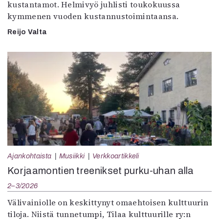
kustantamot. Helmivyö juhlisti toukokuussa
kymmenen vuoden kustannustoimintaansa.
Reijo Valta
Ajankohtaista
Musiikki
Verkkoartikkeli
Korjaamontien treenikset purku-uhan alla
2–3/2026
Välivainiolle on keskittynyt omaehtoisen kulttuurin
tiloja. Niistä tunnetumpi, Tilaa kulttuurille ry:n