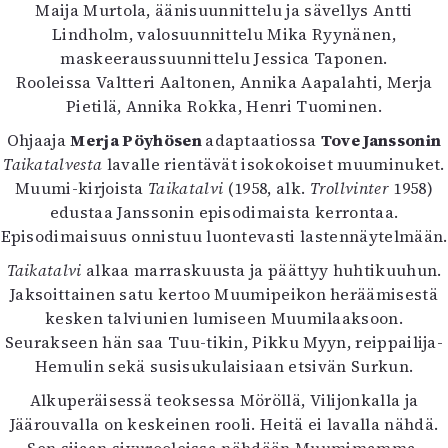
Kirjat
Maija Murtola, äänisuunnittelu ja sävellys Antti
In English
Lindholm, valosuunnittelu Mika Ryynänen,
Esitystaide
maskeeraussuunnittelu Jessica Taponen.
Arkisto
Rooleissa Valtteri Aaltonen, Annika Aapalahti, Merja
Pietilä, Annika Rokka, Henri Tuominen.
Lehdet
Ohjaaja
Merja Pöyhösen
adaptaatiossa
Tove Janssonin
Taikatalvesta
lavalle rientävät isokokoiset muuminuket.
4/2026
Muumi-kirjoista
Taikatalvi
(1958, alk.
Trollvinter
1958)
2–3/2026
edustaa Janssonin episodimaista kerrontaa.
1/2026
Episodimaisuus onnistuu luontevasti lastennäytelmään.
6/2025
5/2025 saame
Taikatalvi
alkaa marraskuusta ja päättyy huhtikuuhun.
5/2025
Jaksoittainen satu kertoo Muumipeikon heräämisestä
Lehtiarkisto
kesken talviunien lumiseen Muumilaaksoon.
Seurakseen hän saa Tuu-tikin, Pikku Myyn, reippailija-
Info
Hemulin sekä susisukulaisiaan etsivän Surkun.
Tilaus ja irtonumerot
Alkuperäisessä teoksessa Möröllä, Vilijonkalla ja
Yhteistyössä
Jäärouvalla on keskeinen rooli. Heitä ei lavalla nähdä.
Toimitus