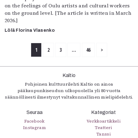
on the feelings of Oulu artists and cultural workers
on the ground level. [The article is written in March
2026.]
Lölä Florina Vlasenko
1
2
3
…
46
>
Kaltio
Pohjoinen kulttuurilehti Kaltio on ainoa
pääkaupunkiseudun ulkopuolella yli 80 vuotta
säännöllisesti ilmestynyt valtakunnallinen mielipidelehti.
Seuraa
Kategoriat
Facebook
Verkkoartikkeli
Instagram
Teatteri
Tanssi