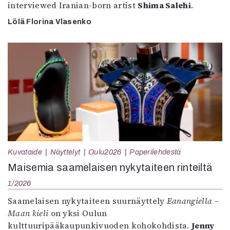
interviewed Iranian-born artist
Shima Salehi
.
Lölä Florina Vlasenko
Kuvataide
Näyttelyt
Oulu2026
Paperilehdestä
Maisemia saamelaisen nykytaiteen rinteiltä
1/2026
Saamelaisen nykytaiteen suurnäyttely
Eanangiella –
Maan kieli
on yksi Oulun
kulttuuripääkaupunkivuoden kohokohdista.
Jenny