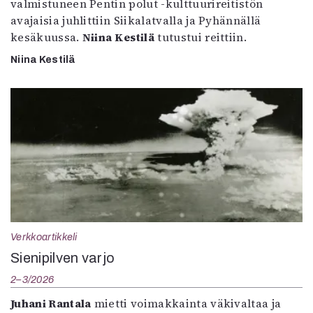
valmistuneen Pentin polut -kulttuurireitistön
avajaisia juhlittiin Siikalatvalla ja Pyhännällä
kesäkuussa.
Niina Kestilä
tutustui reittiin.
Niina Kestilä
Verkkoartikkeli
Sienipilven varjo
2–3/2026
Juhani Rantala
mietti voimakkainta väkivaltaa ja