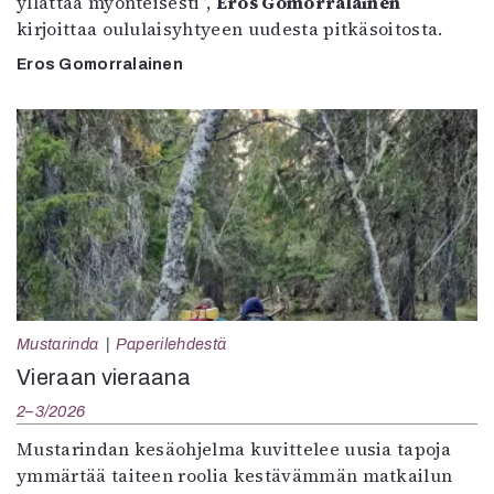
yllättää myönteisesti”,
Eros Gomorralainen
kirjoittaa oululaisyhtyeen uudesta pitkäsoitosta.
Eros Gomorralainen
Mustarinda
Paperilehdestä
Vieraan vieraana
2–3/2026
Mustarindan kesäohjelma kuvittelee uusia tapoja
ymmärtää taiteen roolia kestävämmän matkailun