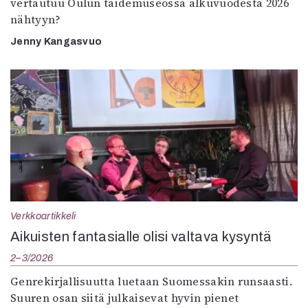
vertautuu Oulun taidemuseossa alkuvuodesta 2026
nähtyyn?
Jenny Kangasvuo
Verkkoartikkeli
Aikuisten fantasialle olisi valtava kysyntä
2–3/2026
Genrekirjallisuutta luetaan Suomessakin runsaasti.
Suuren osan siitä julkaisevat hyvin pienet