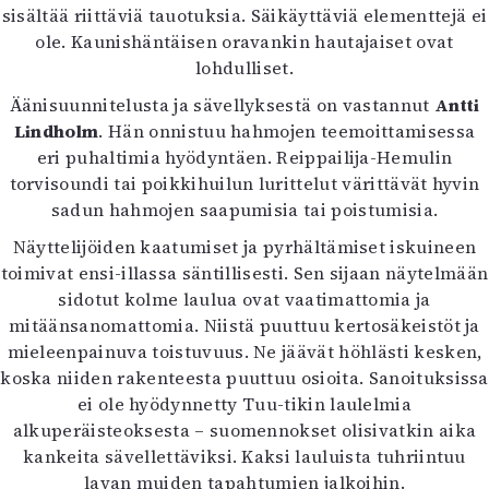
sisältää riittäviä tauotuksia. Säikäyttäviä elementtejä ei
ole. Kaunishäntäisen oravankin hautajaiset ovat
lohdulliset.
Äänisuunnitelusta ja sävellyksestä on vastannut
Antti
Lindholm
. Hän onnistuu hahmojen teemoittamisessa
eri puhaltimia hyödyntäen. Reippailija-Hemulin
torvisoundi tai poikkihuilun lurittelut värittävät hyvin
sadun hahmojen saapumisia tai poistumisia.
Näyttelijöiden kaatumiset ja pyrhältämiset iskuineen
toimivat ensi-illassa säntillisesti. Sen sijaan näytelmään
sidotut kolme laulua ovat vaatimattomia ja
mitäänsanomattomia. Niistä puuttuu kertosäkeistöt ja
mieleenpainuva toistuvuus. Ne jäävät höhlästi kesken,
koska niiden rakenteesta puuttuu osioita. Sanoituksissa
ei ole hyödynnetty Tuu-tikin laulelmia
alkuperäisteoksesta – suomennokset olisivatkin aika
kankeita sävellettäviksi. Kaksi lauluista tuhriintuu
lavan muiden tapahtumien jalkoihin.