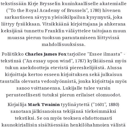
tekstissään Kirje Brysselin kuninkaalliselle akatemialle
Mediatiedot
(”To the Royal Academy of Brussels”, 1780) hivenen
Kaltio ry
sarkastiseen sävyyn yleisökilpailun kysymystä, joka
liittyy fysiikkaan. Vitsikkäänä kirjoittajana ja ahkerana
keksijänä tunnettu Franklin väläyttelee taitojaan muun
muassa pierun tuoksun parantamiseen liittyvissä
mahdollisuuksissa.
Poliitikko
Charles James Fox
tarjoilee ”Essee ilmasta” -
tekstinsä (”An essay upon wind”, 1787) kylkiäisenä myös
tukun anekdootteja etevistä piereskelijöistä. Alussa
kirjoittaja kertoo esseen kirjoituksen sekä julkaisun
taustalla olevasta vedonlyönnistä, jonka kirjoittaja myös
sanoo voittaneensa. Lukijalle tulee varsin
perusteellisesti tutuksi pierun erilaiset olomuodot.
Kirjailija
Mark Twainin
tyylinäytettä (”1601”, 1880)
sanotaan jälkisanoissa tekijänsä törkeimmäksi
tekstiksi. Se on myös teoksen ehdottomasti
kaunokirjallisin sisältäessään henkilöhahmojen välistä