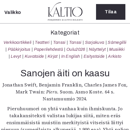
Tilaa
Valikko
Sulje
Kategoriat
Kategoriat
Verkkoartikkeli
Verkkoartikkeli
Teatteri
Tanssi
Tanssi
Sarjakuva
Sámegillii
Teatteri
Pääkirjoitus
Paperilehdestä
Oulu2026
Näyttelyt
Musiikki
Tanssi
Levyt
Kuvataide
Kirjat
In English
Esitystaide
Arkisto
Tanssi
Sarjakuva
Sanojen äiti on kaasu
Sámegillii
Pääkirjoitus
Jonathan Swift, Benjamin Franklin, Charles James Fox,
Paperilehdestä
Mark Twain:
Pieru
. Suom. Asmo Koste. 64 s.
Oulu2026
Nastamuumio 2024.
Näyttelyt
Pieruhuumori on yhtä vanhaa kuin ihmiskunta. Jo
Musiikki
takakansiteksti valistaa lukijaa siitä, miten eräs
Levyt
ensimmäisistä muistiin merkityistä vitseistä liittyi
Kuvataide
pieruun (sumerilaista alkuperää, 1 900 eaa). Yhtä paljon