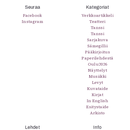
Seuraa
Kategoriat
Facebook
Verkkoartikkeli
Instagram
Teatteri
Tanssi
Tanssi
Sarjakuva
Sámegillii
Pääkirjoitus
Paperilehdestä
Oulu2026
Näyttelyt
Musiikki
Levyt
Kuvataide
Kirjat
In English
Esitystaide
Arkisto
Lehdet
Info