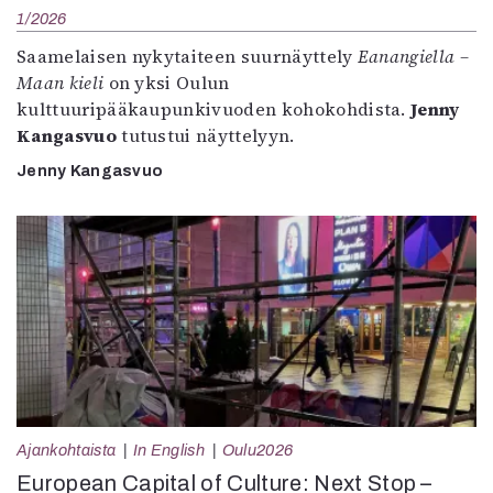
1/2026
Saamelaisen nykytaiteen suurnäyttely
Eanangiella –
Maan kieli
on yksi Oulun
kulttuuripääkaupunkivuoden kohokohdista.
Jenny
Kangasvuo
tutustui näyttelyyn.
Jenny Kangasvuo
Ajankohtaista
In English
Oulu2026
European Capital of Culture: Next Stop –