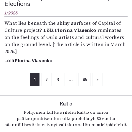
Elections
1/2026
What lies beneath the shiny surfaces of Capital of
Culture project?
Lölä Florina Vlasenko
ruminates
on the feelings of Oulu artists and cultural workers
on the ground level. [The article is written in March
2026.]
Lölä Florina Vlasenko
1
2
3
…
46
>
Kaltio
Pohjoinen kulttuurilehti Kaltio on ainoa
pääkaupunkiseudun ulkopuolella yli 80 vuotta
säännöllisesti ilmestynyt valtakunnallinen mielipidelehti.