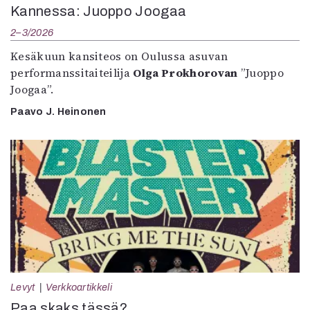
Kannessa: Juoppo Joogaa
2–3/2026
Kesäkuun kansiteos on Oulussa asuvan
performanssitaiteilija
Olga Prokhorovan
”Juoppo
Joogaa”.
Paavo J. Heinonen
Levyt
Verkkoartikkeli
Paa skaks tässä?