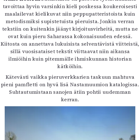
tavoittaa hyvin varsinkin kieli poskessa koukeroisesti
maalailevat kielikuvat niin peppupatteristoista kuin
metodismiksi supistetuista pieruista. Jonkin verran
tekstiin on kuitenkin jäänyt kirjoitusvirheitä, mutta ne
ovat kuin pieru Saharassa kokonaisuuden edessä.
Kiitosta on annettava lukuisista selventävistä viitteistä,
sillä vuosisataiset tekstit viittaavat niin aikansa
ilmiöihin kuin pitemmälle ihmiskunnan historian
kätköihin.
Kätevästi vaikka pieruverkkarien taskuun mahtuva
pieni pamfletti on hyvä lisä Nastamuumion katalogissa.
Suhtautumistaan sanojen ätiin pohtii uudemman
kerran.