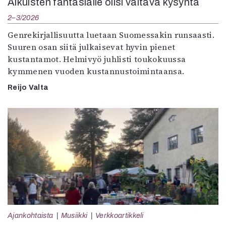
Aikuisten fantasialle olisi valtava kysyntä
2–3/2026
Genrekirjallisuutta luetaan Suomessakin runsaasti.
Suuren osan siitä julkaisevat hyvin pienet
kustantamot. Helmivyö juhlisti toukokuussa
kymmenen vuoden kustannustoimintaansa.
Reijo Valta
Ajankohtaista
Musiikki
Verkkoartikkeli