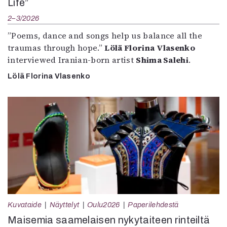
Life”
2–3/2026
”Poems, dance and songs help us balance all the
traumas through hope.”
Lölä Florina Vlasenko
interviewed Iranian-born artist
Shima Salehi
.
Lölä Florina Vlasenko
Kuvataide
Näyttelyt
Oulu2026
Paperilehdestä
Maisemia saamelaisen nykytaiteen rinteiltä