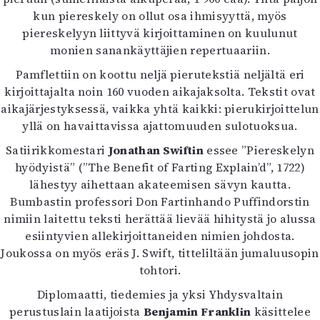
Kirjat
kun piereskely on ollut osa ihmisyyttä, myös
In English
piereskelyyn liittyvä kirjoittaminen on kuulunut
Esitystaide
monien sanankäyttäjien repertuaariin.
Arkisto
Pamflettiin on koottu neljä pierutekstiä neljältä eri
kirjoittajalta noin 160 vuoden aikajaksolta. Tekstit ovat
Lehdet
aikajärjestyksessä, vaikka yhtä kaikki: pierukirjoittelun
4/2026
yllä on havaittavissa ajattomuuden sulotuoksua.
2–3/2026
Satiirikkomestari
Jonathan Swiftin
essee ”Piereskelyn
1/2026
hyödyistä” (”The Benefit of Farting Explain’d”, 1722)
6/2025
lähestyy aihettaan akateemisen sävyn kautta.
5/2025 saame
Bumbastin professori Don Fartinhando Puffindorstin
5/2025
nimiin laitettu teksti herättää lievää hihitystä jo alussa
Lehtiarkisto
esiintyvien allekirjoittaneiden nimien johdosta.
Joukossa on myös eräs J. Swift, titteliltään jumaluusopin
Info
tohtori.
Tilaus ja irtonumerot
Diplomaatti, tiedemies ja yksi Yhdysvaltain
Yhteistyössä
perustuslain laatijoista
Benjamin Franklin
käsittelee
Toimitus