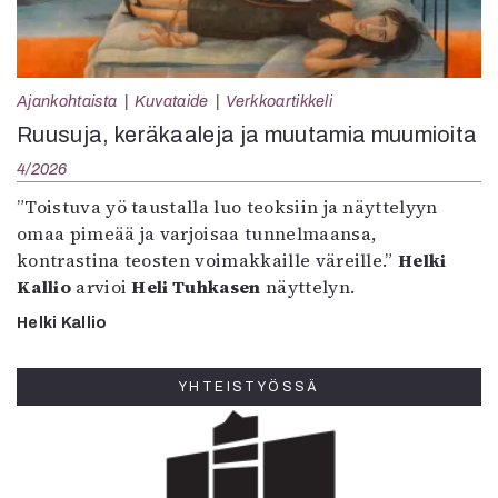
Ajankohtaista
Kuvataide
Verkkoartikkeli
Ruusuja, keräkaaleja ja muutamia muumioita
4/2026
”Toistuva yö taustalla luo teoksiin ja näyttelyyn
omaa pimeää ja varjoisaa tunnelmaansa,
kontrastina teosten voimakkaille väreille.”
Helki
Kallio
arvioi
Heli Tuhkasen
näyttelyn.
Helki Kallio
YHTEISTYÖSSÄ