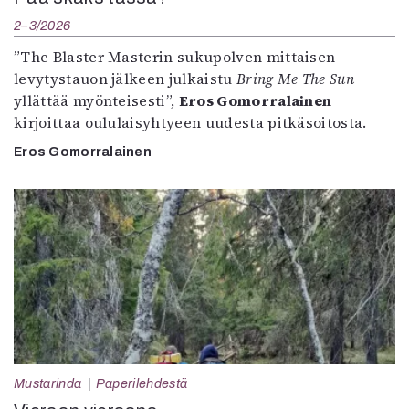
2–3/2026
”The Blaster Masterin sukupolven mittaisen
levytystauon jälkeen julkaistu
Bring Me The Sun
yllättää myönteisesti”,
Eros Gomorralainen
kirjoittaa oululaisyhtyeen uudesta pitkäsoitosta.
Eros Gomorralainen
Mustarinda
Paperilehdestä