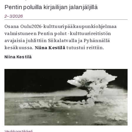
Pentin poluilla kirjailijan jalanjäljillä
2–3/2026
Osana Oulu2026-kulttuuripääkaupunkiohjelmaa
valmistuneen Pentin polut -kulttuurireitistön
avajaisia juhlittiin Siikalatvalla ja Pyhännällä
kesäkuussa.
Niina Kestilä
tutustui reittiin.
Niina Kestilä
Verkkoartikkeli