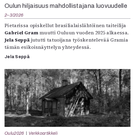
Oulun hiljaisuus mahdollistajana luovuudelle
2–3/2026
Pietarissa opiskellut brasilialaislähtöinen taiteilija
Gabriel Gram
muutti Ouluun vuoden 2025 alkaessa.
Jela Seppä
jututti tatuoijana työskentelevää Gramia
tämän esikoisnäyttelyn yhteydessä.
Jela Seppä
Oulu2026
Verkkoartikkeli