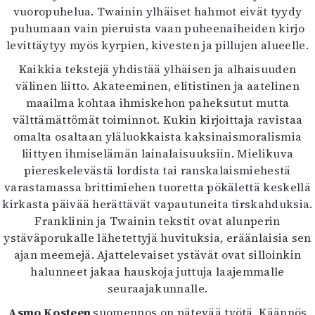
vuoropuhelua. Twainin ylhäiset hahmot eivät tyydy
puhumaan vain pieruista vaan puheenaiheiden kirjo
levittäytyy myös kyrpien, kivesten ja pillujen alueelle.
Kaikkia tekstejä yhdistää ylhäisen ja alhaisuuden
välinen liitto. Akateeminen, elitistinen ja aatelinen
maailma kohtaa ihmiskehon paheksutut mutta
välttämättömät toiminnot. Kukin kirjoittaja ravistaa
omalta osaltaan yläluokkaista kaksinaismoralismia
liittyen ihmiselämän lainalaisuuksiin. Mielikuva
piereskelevästä lordista tai ranskalaismiehestä
varastamassa brittimiehen tuoretta pökälettä keskellä
kirkasta päivää herättävät vapautuneita tirskahduksia.
Franklinin ja Twainin tekstit ovat alunperin
ystäväporukalle lähetettyjä huvituksia, eräänlaisia sen
ajan meemejä. Ajattelevaiset ystävät ovat silloinkin
halunneet jakaa hauskoja juttuja laajemmalle
seuraajakunnalle.
Asmo Kosteen
suomennos on pätevää työtä. Käännös