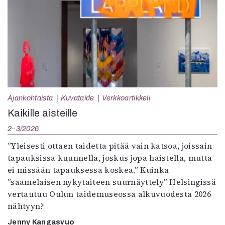
Ajankohtaista
Kuvataide
Verkkoartikkeli
Kaikille aisteille
2–3/2026
”Yleisesti ottaen taidetta pitää vain katsoa, joissain
tapauksissa kuunnella, joskus jopa haistella, mutta
ei missään tapauksessa koskea.” Kuinka
”saamelaisen nykytaiteen suurnäyttely” Helsingissä
vertautuu Oulun taidemuseossa alkuvuodesta 2026
nähtyyn?
Jenny Kangasvuo