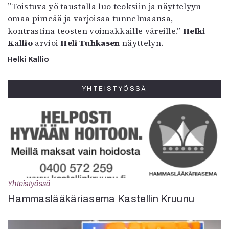
”Toistuva yö taustalla luo teoksiin ja näyttelyyn
omaa pimeää ja varjoisaa tunnelmaansa,
kontrastina teosten voimakkaille väreille.”
Helki
Kallio
arvioi
Heli Tuhkasen
näyttelyn.
Helki Kallio
YHTEISTYÖSSÄ
Yhteistyössä
Hammaslääkäriasema Kastellin Kruunu