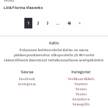
Lölä Florina Vlasenko
1
2
3
…
46
>
Kaltio
Pohjoinen kulttuurilehti Kaltio on ainoa
pääkaupunkiseudun ulkopuolella yli 80 vuotta
säännöllisesti ilmestynyt valtakunnallinen mielipidelehti.
Seuraa
Kategoriat
Facebook
Verkkoartikkeli
Instagram
Teatteri
Tanssi
Tanssi
Sarjakuva
Sámegillii