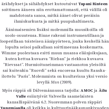
ärähdykset ja sähähdykset kutoutuivat
Tapani Rinteen
soittimen ääneen niin erottamattomasti, että välillä oli
mahdotonta sanoa, mitkä äänet olivat peräisin
ihmiskurkusta ja mitkä puupuhaltimesta.
Äänimaisemien lisäksi molemmilla muusikoilla oli
soolo-osuutensa. Rinne rakensi instrumentillaan ja
looperillaan toisteisen äänipyörteen, jonka keskellä hän
lopulta seisoi paikallaan soittimeensa koskematta.
Wimme puolestaan esitti muun muassa eläinjoikujaan,
kuten kettua kuvaava ”Rieban” ja riekkoa kuvaava
”Rievssat”. Hurmioituneimman vastaanoton yleisöltä
sai kuitenkin ”Ruovdi” sekä encorena kuultu Ranska-
ilottelu ”Paris”. Molemmista on kuultavissa yksi versio
levyllä
Mun
(2009).
Myös räppiä oli Dálvemánnussa tarjolla:
AMOC
ja
Àilu
Valle
esiintyivät Valveella saamelaisten
kansallispäivänä 6.2. Nuoremman polven räppäri
Yungmiqulla
oli keikka jo kulttuuripääkaupunkivuoden