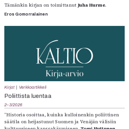
Tämänkin kirjan on toimittanut
Juha Hurme
.
Eros Gomorralainen
Kirjat
Verkkoartikkeli
Poliittista luentaa
2–3/2026
”Historia osoittaa, kuinka kulloinenkin poliittinen
säätila on heijastunut Suomen ja Venäjän välisiin
kulttuuriseen kanssakäymiseen.
Tomi Huttunen