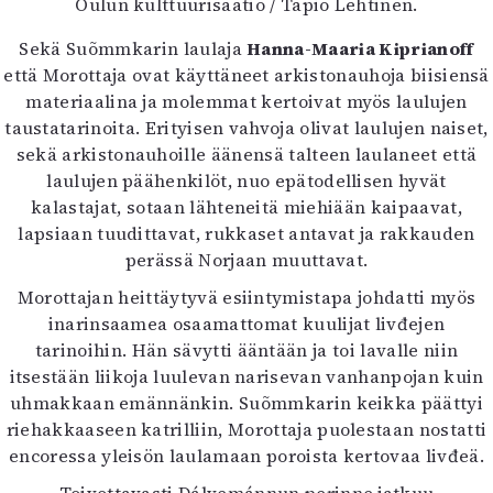
Oulun kulttuurisäätiö / Tapio Lehtinen.
Sekä Suõmmkarin laulaja
Hanna-Maaria Kiprianoff
että Morottaja ovat käyttäneet arkistonauhoja biisiensä
materiaalina ja molemmat kertoivat myös laulujen
taustatarinoita. Erityisen vahvoja olivat laulujen naiset,
sekä arkistonauhoille äänensä talteen laulaneet että
laulujen päähenkilöt, nuo epätodellisen hyvät
kalastajat, sotaan lähteneitä miehiään kaipaavat,
lapsiaan tuudittavat, rukkaset antavat ja rakkauden
perässä Norjaan muuttavat.
Morottajan heittäytyvä esiintymistapa johdatti myös
inarinsaamea osaamattomat kuulijat livđejen
tarinoihin. Hän sävytti ääntään ja toi lavalle niin
itsestään liikoja luulevan narisevan vanhanpojan kuin
uhmakkaan emännänkin. Suõmmkarin keikka päättyi
riehakkaaseen katrilliin, Morottaja puolestaan nostatti
encoressa yleisön laulamaan poroista kertovaa livđeä.
Toivottavasti Dálvemánnun perinne jatkuu