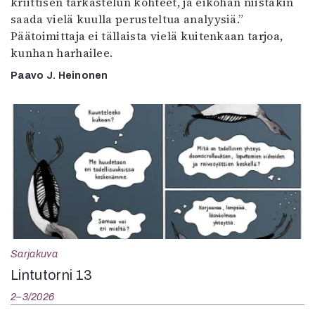
kriittisen tarkastelun kohteet, ja eiköhän niistäkin
saada vielä kuulla perusteltua analyysiä.”
Päätoimittaja ei tällaista vielä kuitenkaan tarjoa,
kunhan harhailee.
Paavo J. Heinonen
Sarjakuva
Lintutorni 13
2–3/2026