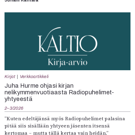
Juhani Rantala
Kirjat
Verkkoartikkeli
Juha Hurme ohjasi kirjan
nelikymmenvuotiaasta Radiopuhelimet-
yhtyeestä
2–3/2026
”Kuten edeltäjänsä myös Radiopuhelimet palasina
pitää siis sisällään yhtyeen jäsenten itsensä
kertomaa – mutta tällä kertaa vain heidän.”