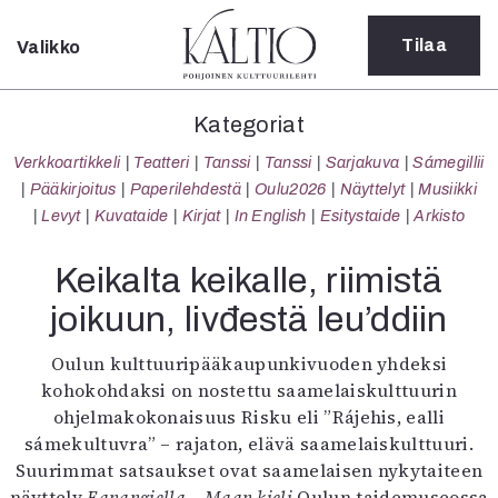
Tilaa
Valikko
Sulje
Kategoriat
Kategoriat
Verkkoartikkeli
Verkkoartikkeli
Teatteri
Tanssi
Tanssi
Sarjakuva
Sámegillii
Teatteri
Pääkirjoitus
Paperilehdestä
Oulu2026
Näyttelyt
Musiikki
Tanssi
Levyt
Kuvataide
Kirjat
In English
Esitystaide
Arkisto
Tanssi
Sarjakuva
Keikalta keikalle, riimistä
Sámegillii
joikuun, livđestä leu’ddiin
Pääkirjoitus
Paperilehdestä
Oulun kulttuuripääkaupunkivuoden yhdeksi
Oulu2026
kohokohdaksi on nostettu saamelaiskulttuurin
Näyttelyt
ohjelmakokonaisuus Risku eli ”Rájehis, ealli
Musiikki
sámekultuvra” – rajaton, elävä saamelaiskulttuuri.
Levyt
Suurimmat satsaukset ovat saamelaisen nykytaiteen
Kuvataide
näyttely
Eanangiella – Maan kieli
Oulun taidemuseossa