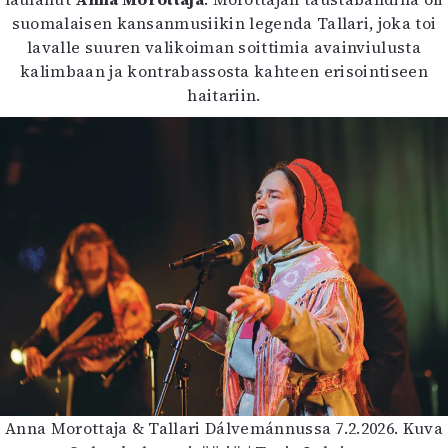
suomalaisen kansanmusiikin legenda Tallari, joka toi
lavalle suuren valikoiman soittimia avainviulusta
kalimbaan ja kontrabassosta kahteen erisointiseen
haitariin.
Anna Morottaja & Tallari Dálvemánnussa 7.2.2026. Kuva