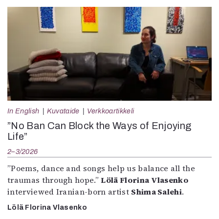
In English
Kuvataide
Verkkoartikkeli
”No Ban Can Block the Ways of Enjoying
Life”
2–3/2026
”Poems, dance and songs help us balance all the
traumas through hope.”
Lölä Florina Vlasenko
interviewed Iranian-born artist
Shima Salehi
.
Lölä Florina Vlasenko