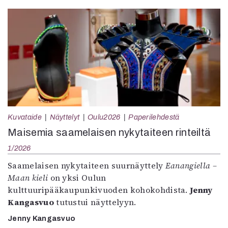
Kuvataide
Näyttelyt
Oulu2026
Paperilehdestä
Maisemia saamelaisen nykytaiteen rinteiltä
1/2026
Saamelaisen nykytaiteen suurnäyttely
Eanangiella –
Maan kieli
on yksi Oulun
kulttuuripääkaupunkivuoden kohokohdista.
Jenny
Kangasvuo
tutustui näyttelyyn.
Jenny Kangasvuo