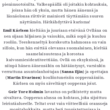
pienimuotoisilta. Valkeapäällä oli joitakin kohtauksia,
joissa hän oli yksin, mutta hänen äänensä ja
läsnäolonsa riittivät mainiosti täyttämään suuren
näyttämön. Hätkähdyttävä karisma!
Emil Kárlsen
kieltään ja juuriaan etsivänä Ovllána on
sen sijaan hiljainen ja vaisukin, mikä sopii ja kuuluu
rooliin. Teeskenneltyä korskeutta hahmossa on vain
silloin, kun hän esittää olevansa suomalainen, kieltää
saamelaisuutensa ja korostaa
kaivosmiesidentiteettiään. Ovllá on eksyksissä, ja
niinpä hänen äänensäkin on hätääntynyt, varsinkin
verrattuna asuntolanhoitajan (
Sanna Iljin
) ja opettajan
(
Martin Iivarinen
) kouliintuneisiin oopperaääniin.
Kárlsen on myös säveltänyt oopperan joiut.
Geir Tore Holmin
lavastus on pelkistetty mutta
oivaltava. Oopperan alussa on kohtaus, joka sijoittuu
leirintäalueelle. Teltat ovat vain viitteellisiä oransseja
monitahokkaita, mutta heti tunnistettavissa ja