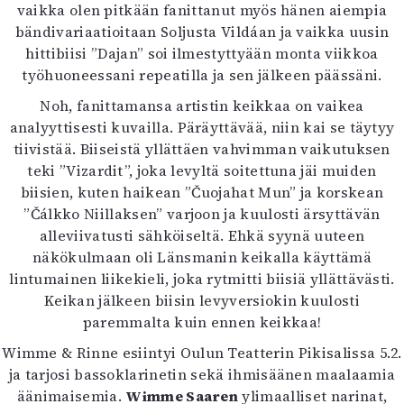
vaikka olen pitkään fanittanut myös hänen aiempia
bändivariaatioitaan Soljusta Vildáan ja vaikka uusin
hittibiisi ”Dajan” soi ilmestyttyään monta viikkoa
työhuoneessani repeatilla ja sen jälkeen päässäni.
Noh, fanittamansa artistin keikkaa on vaikea
analyyttisesti kuvailla. Päräyttävää, niin kai se täytyy
tiivistää. Biiseistä yllättäen vahvimman vaikutuksen
teki ”Vizardit”, joka levyltä soitettuna jäi muiden
biisien, kuten haikean ”Čuojahat Mun” ja korskean
”Čálkko Niillaksen” varjoon ja kuulosti ärsyttävän
alleviivatusti sähköiseltä. Ehkä syynä uuteen
näkökulmaan oli Länsmanin keikalla käyttämä
lintumainen liikekieli, joka rytmitti biisiä yllättävästi.
Keikan jälkeen biisin levyversiokin kuulosti
paremmalta kuin ennen keikkaa!
Wimme & Rinne esiintyi Oulun Teatterin Pikisalissa 5.2.
ja tarjosi bassoklarinetin sekä ihmisäänen maalaamia
äänimaisemia.
Wimme Saaren
ylimaalliset narinat,