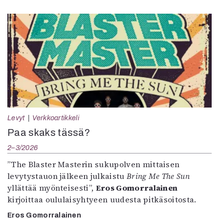
Levyt
Verkkoartikkeli
Paa skaks tässä?
2–3/2026
”The Blaster Masterin sukupolven mittaisen
levytystauon jälkeen julkaistu
Bring Me The Sun
yllättää myönteisesti”,
Eros Gomorralainen
kirjoittaa oululaisyhtyeen uudesta pitkäsoitosta.
Eros Gomorralainen