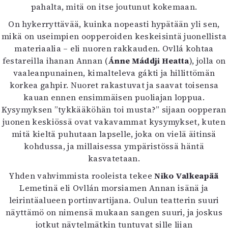
pahalta, mitä on itse joutunut kokemaan.
Mediatiedot
Kaltio ry
On hykerryttävää, kuinka nopeasti hypätään yli sen,
mikä on useimpien oopperoiden keskeisintä juonellista
materiaalia – eli nuoren rakkauden. Ovllá kohtaa
festareilla ihanan Annan (
Ánne Máddji Heatta
), jolla on
vaaleanpunainen, kimalteleva gákti ja hillittömän
korkea gahpir. Nuoret rakastuvat ja saavat toisensa
kauan ennen ensimmäisen puoliajan loppua.
Kysymyksen ”tykkääköhän toi musta?” sijaan oopperan
juonen keskiössä ovat vakavammat kysymykset, kuten
mitä kieltä puhutaan lapselle, joka on vielä äitinsä
kohdussa, ja millaisessa ympäristössä häntä
kasvatetaan.
Yhden vahvimmista rooleista tekee
Niko Valkeapää
Lemetinä eli Ovllán morsiamen Annan isänä ja
leirintäalueen portinvartijana. Oulun teatterin suuri
näyttämö on nimensä mukaan sangen suuri, ja joskus
jotkut näytelmätkin tuntuvat sille liian