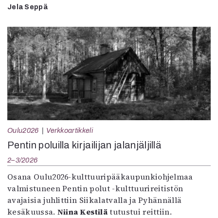
Jela Seppä
Oulu2026
Verkkoartikkeli
Pentin poluilla kirjailijan jalanjäljillä
2–3/2026
Osana Oulu2026-kulttuuripääkaupunkiohjelmaa
valmistuneen Pentin polut -kulttuurireitistön
avajaisia juhlittiin Siikalatvalla ja Pyhännällä
kesäkuussa.
Niina Kestilä
tutustui reittiin.