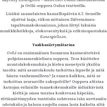
Kirjat
ja Ovllá-ooppera Oulun teatterilla.
In English
Esitystaide
Lisäksi saamelaisten kansallispäivän 6.2. tienoille
Arkisto
sijoittui laaja, viikon mittainen Dálvemánnu-
tapahtumakokonaisuus, johon liittyi lukuisia
musiikkikeikkoja, elokuvaesityksiä ja erikoisopastuksia
Lehdet
Eanangiellaan
.
4/2026
Ta
akkasiirtymätarina
2–3/2026
1/2026
Ovllá
on ensimmäinen Suomessa kantaesitettävä
6/2025
pohjoissaamenkielinen ooppera. Teos käsittelee
5/2025 saame
asuntolakokemuksia ja kielen menetystä yksilön
5/2025
tasolta: mitä asuntolakoulu tarkoittaa lapselle ja mitä
Lehtiarkisto
hänen vanhemmilleen? Ja ennen kaikkea, mitä se
tarkoittaa seuraaville sukupolville? Ooppera altistaa
Info
katsojan erilaisille tunnekokemuksille äidinikävästä
kieltä ja omaa taustaa koskevaan häpeään,
Tilaus ja irtonumerot
riittämättömyyden tunteisiin suhteessa isän asettamiin
Yhteistyössä
odotuksiin ja haluun suojella omaa lasta kaikelta siltä
Toimitus