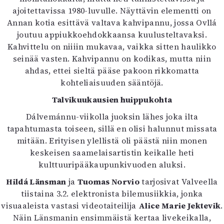
ajoitettavissa 1980-luvulle. Näyttävin elementti on
Annan kotia esittävä valtava kahvipannu, jossa Ovllá
joutuu appiukkoehdokkaansa kuulusteltavaksi.
Kahvittelu on niiiin mukavaa, vaikka sitten haulikko
seinää vasten. Kahvipannu on kodikas, mutta niin
ahdas, ettei sieltä pääse pakoon rikkomatta
kohteliaisuuden sääntöjä.
Talvikuukausien huippukohta
Dálvemánnu-viikolla juoksin lähes joka ilta
tapahtumasta toiseen, sillä en olisi halunnut missata
mitään. Erityisen ylellistä oli päästä niin monen
keskeisen saamelaisartistin keikalle heti
kulttuuripääkaupunkivuoden aluksi.
Hildá Länsman
ja
Tuomas Norvio
tarjosivat Valveella
tiistaina 3.2. elektronista bilemusiikkia, jonka
visuaaleista vastasi videotaiteilija
Alice Marie Jektevik
.
Näin Länsmanin ensimmäistä kertaa livekeikalla,