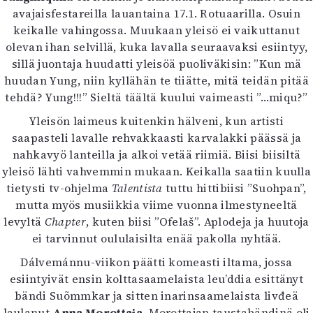
avajaisfestareilla lauantaina 17.1. Rotuaarilla. Osuin
keikalle vahingossa. Muukaan yleisö ei vaikuttanut
olevan ihan selvillä, kuka lavalla seuraavaksi esiintyy,
sillä juontaja huudatti yleisöä puoliväkisin: ”Kun mä
huudan Yung, niin kyllähän te tiiätte, mitä teidän pitää
tehdä? Yung!!!” Sieltä täältä kuului vaimeasti ”…miqu?”
Yleisön laimeus kuitenkin hälveni, kun artisti
saapasteli lavalle rehvakkaasti karvalakki päässä ja
nahkavyö lanteilla ja alkoi vetää riimiä. Biisi biisiltä
yleisö lähti vahvemmin mukaan. Keikalla saatiin kuulla
tietysti tv-ohjelma
Talentista
tuttu hittibiisi ”Suohpan”,
mutta myös musiikkia viime vuonna ilmestyneeltä
levyltä
Chapter
, kuten biisi ”Ofelaš”. Aplodeja ja huutoja
ei tarvinnut oululaisilta enää pakolla nyhtää.
Dálvemánnu-viikon päätti komeasti iltama, jossa
esiintyivät ensin kolttasaamelaista leu’ddia esittänyt
bändi Suõmmkar ja sitten inarinsaamelaista livđeä
laulanut
Anna Morottaja
. Morottajan taustabändinä oli