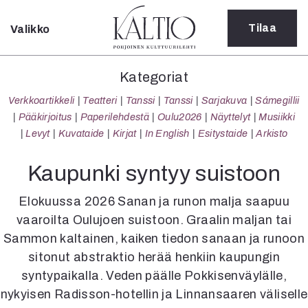
Tilaa
Valikko
Sulje
Kategoriat
Kategoriat
Verkkoartikkeli
Verkkoartikkeli
Teatteri
Tanssi
Tanssi
Sarjakuva
Sámegillii
Teatteri
Pääkirjoitus
Paperilehdestä
Oulu2026
Näyttelyt
Musiikki
Tanssi
Levyt
Kuvataide
Kirjat
In English
Esitystaide
Arkisto
Tanssi
Sarjakuva
Kaupunki syntyy suistoon
Sámegillii
Pääkirjoitus
Elokuussa 2026 Sanan ja runon malja saapuu
Paperilehdestä
vaaroilta Oulujoen suistoon. Graalin maljan tai
Oulu2026
Sammon kaltainen, kaiken tiedon sanaan ja runoon
Näyttelyt
sitonut abstraktio herää henkiin kaupungin
Musiikki
syntypaikalla. Veden päälle Pokkisenväylälle,
Levyt
nykyisen Radisson-hotellin ja Linnansaaren väliselle
Kuvataide