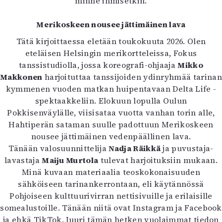
minne ihmisetkin.
Merikoskeen nousee jättimäinen lava
Tätä kirjoittaessa eletään toukokuuta 2026. Olen
eteläisen Helsingin merikortteleissa, Fokus
tanssistudiolla, jossa koreografi-ohjaaja
Mikko
Makkonen
harjoituttaa tanssijoiden ydinryhmää tarinan
kymmenen vuoden matkan huipentavaan Delta Life -
spektaakkeliin. Elokuun lopulla Oulun
Pokkisenväylälle, viisisataa vuotta vanhan torin alle,
Hahtiperän sataman suulle padottuun Merikoskeen
nousee jättimäinen vedenpäällinen lava.
Tänään valosuunnittelija
Nadja Räikkä
ja puvustaja-
lavastaja
Maiju Murtola
tulevat harjoituksiin mukaan.
Minä kuvaan materiaalia teoskokonaisuuden
sähköiseen tarinankerrontaan, eli käytännössä
Pohjoiseen kulttuurivirran nettisivuille ja erilaisille
somealustoille. Tänään niitä ovat Instagram ja Facebook
ja ehkä TikTok. Juuri tämän hetken vuolaimmat tiedon