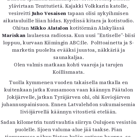
ylävirtaan Tenttutietä. Kajakki Volkkarin katolle,
vesireitti
Juho Vesaisen
tapaan olisi nykyihmisen
aikatauluille liian hidas. Kyydissä kitara ja kotistudio.
Ohitan
Mikko Alatalon
kotitörmän Alakylässä
Mariskan
laulaessa radiossa. Kun uusi ”Entiselle”-biisi
loppuu, kurvaan Kiimingin ABC:lle. Polttoainetta ja S-
marketin puolelta evääksi juustoa, näkkäriä ja
saunakaljaa.
Olen valmis matkaan kohti vaaroja ja tarujen
Koillismaata.
Tuolla kymmenen vuoden takaisella matkalla en
kuitenkaan jatka Kuusamoon vaan käännyn Päätalon
Jokijärvelle, jatkan Tyräjärven ohi, ohi Koviojärven
juhannuspainisuon. Ennen Latvalehdon sukumaisemia
Iiviöjärvellä käännyn vitostietä etelään.
Sadan kilometrin tuntivauhtia siirryn Oulujoen vesistön
puolelle. Iijoen valuma-alue jää taakse. Pian
tienvarressa näkyy Piston kylän entinen kauppa, se,