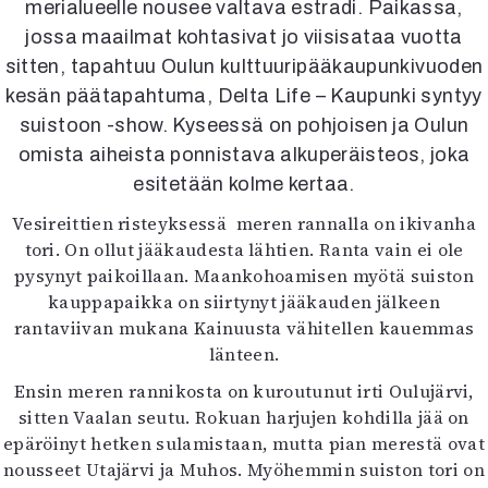
merialueelle nousee valtava estradi. Paikassa,
Kirjat
In English
jossa maailmat kohtasivat jo viisisataa vuotta
Esitystaide
sitten, tapahtuu Oulun kulttuuripääkaupunkivuoden
Arkisto
kesän päätapahtuma, Delta Life – Kaupunki syntyy
suistoon -show. Kyseessä on pohjoisen ja Oulun
Lehdet
omista aiheista ponnistava alkuperäisteos, joka
4/2026
esitetään kolme kertaa.
2–3/2026
Vesireittien risteyksessä meren rannalla on ikivanha
1/2026
tori. On ollut jääkaudesta lähtien. Ranta vain ei ole
6/2025
pysynyt paikoillaan. Maankohoamisen myötä suiston
5/2025 saame
kauppapaikka on siirtynyt jääkauden jälkeen
5/2025
rantaviivan mukana Kainuusta vähitellen kauemmas
Lehtiarkisto
länteen.
Ensin meren rannikosta on kuroutunut irti Oulujärvi,
Info
sitten Vaalan seutu. Rokuan harjujen kohdilla jää on
Tilaus ja irtonumerot
epäröinyt hetken sulamistaan, mutta pian merestä ovat
Yhteistyössä
nousseet Utajärvi ja Muhos. Myöhemmin suiston tori on
Toimitus