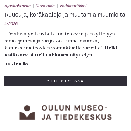
Ajankohtaista
Kuvataide
Verkkoartikkeli
Ruusuja, keräkaaleja ja muutamia muumioita
4/2026
”Toistuva yö taustalla luo teoksiin ja näyttelyyn
omaa pimeää ja varjoisaa tunnelmaansa,
kontrastina teosten voimakkaille väreille.”
Helki
Kallio
arvioi
Heli Tuhkasen
näyttelyn.
Helki Kallio
YHTEISTYÖSSÄ