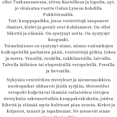
ollut Turkansaaressa, sitten Kastellissa ja lopulta, nyt,
Mediatiedot
jo viisisataa vuotta Oulun Lyseon kohdilla
Kaltio ry
Pokkitörmällä.
Tori: kauppapaikka, jossa vesireittejä saapuneet
ihmiset, kielet ja geenit ovat kohdanneet. On ollut
liikettä ja elämää. On syntynyt uutta. On syntynyt
kaupunki.
Toimeliaisuus on syntynyt sinne, minne entisaikojen
kulkupeleillä parhaiten pääsi, vesireittejä pitkin. Jokea
ja merta. Veneillä, ruuhilla, tukkilautoilla, laivoilla.
Talvella hiihtäen tai eloperäisillä vetopeleillä. Poroilla
ja hevosilla.
Nykyään vesireittien risteykset ja niemennokkien
nuotiopaikat uhkaavat jäädä syrjään. Motoroidut
vetopelit kuljettavat ihmisiä valtateiden virtojen
risteyksiin rakennettuihin kauppakeskuksiin, joiden
liikettä ja elämää myös kulttuuri pian seuraa. Kirkot ja
kirjastot, tanssit ja tapahtumat. Ne menevät sinne