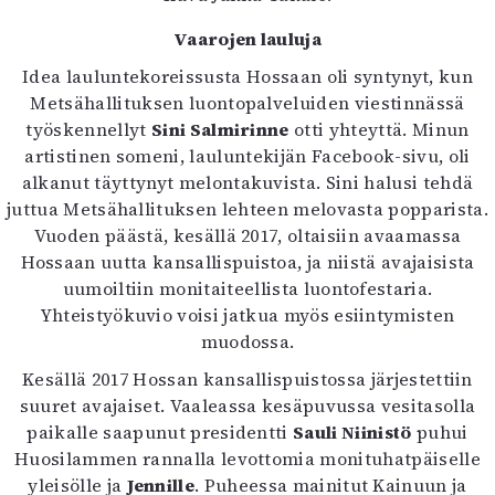
Vaarojen lauluja
Idea lauluntekoreissusta Hossaan oli syntynyt, kun
Metsähallituksen luontopalveluiden viestinnässä
työskennellyt
Sini Salmirinne
otti yhteyttä. Minun
artistinen someni, lauluntekijän Facebook-sivu, oli
alkanut täyttynyt melontakuvista. Sini halusi tehdä
juttua Metsähallituksen lehteen melovasta popparista.
Vuoden päästä, kesällä 2017, oltaisiin avaamassa
Hossaan uutta kansallispuistoa, ja niistä avajaisista
uumoiltiin monitaiteellista luontofestaria.
Yhteistyökuvio voisi jatkua myös esiintymisten
muodossa.
Kesällä 2017 Hossan kansallispuistossa järjestettiin
suuret avajaiset. Vaaleassa kesäpuvussa vesitasolla
paikalle saapunut presidentti
Sauli Niinistö
puhui
Huosilammen rannalla levottomia monituhatpäiselle
yleisölle ja
Jennille
. Puheessa mainitut Kainuun ja