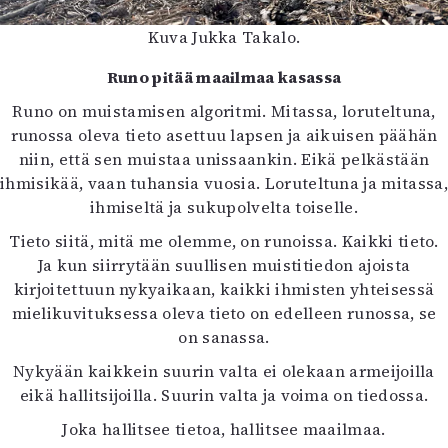
Kuva Jukka Takalo.
Runo pitää maailmaa kasassa
Runo on muistamisen algoritmi. Mitassa, loruteltuna,
runossa oleva tieto asettuu lapsen ja aikuisen päähän
niin, että sen muistaa unissaankin. Eikä pelkästään
ihmisikää, vaan tuhansia vuosia. Loruteltuna ja mitassa,
ihmiseltä ja sukupolvelta toiselle.
Tieto siitä, mitä me olemme, on runoissa. Kaikki tieto.
Ja kun siirrytään suullisen muistitiedon ajoista
kirjoitettuun nykyaikaan, kaikki ihmisten yhteisessä
mielikuvituksessa oleva tieto on edelleen runossa, se
on sanassa.
Nykyään kaikkein suurin valta ei olekaan armeijoilla
eikä hallitsijoilla. Suurin valta ja voima on tiedossa.
Joka hallitsee tietoa, hallitsee maailmaa.