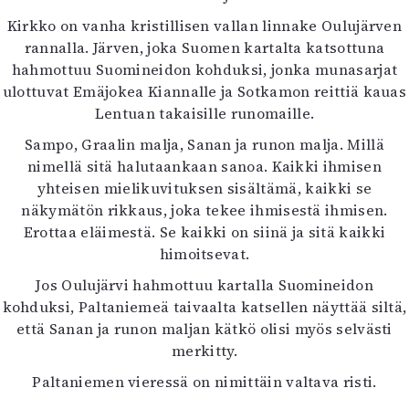
Kirkko on vanha kristillisen vallan linnake Oulujärven
rannalla. Järven, joka Suomen kartalta katsottuna
hahmottuu Suomineidon kohduksi, jonka munasarjat
ulottuvat Emäjokea Kiannalle ja Sotkamon reittiä kauas
Lentuan takaisille runomaille.
Sampo, Graalin malja, Sanan ja runon malja. Millä
nimellä sitä halutaankaan sanoa. Kaikki ihmisen
yhteisen mielikuvituksen sisältämä, kaikki se
näkymätön rikkaus, joka tekee ihmisestä ihmisen.
Erottaa eläimestä. Se kaikki on siinä ja sitä kaikki
himoitsevat.
Jos Oulujärvi hahmottuu kartalla Suomineidon
kohduksi, Paltaniemeä taivaalta katsellen näyttää siltä,
että Sanan ja runon maljan kätkö olisi myös selvästi
merkitty.
Paltaniemen vieressä on nimittäin valtava risti.