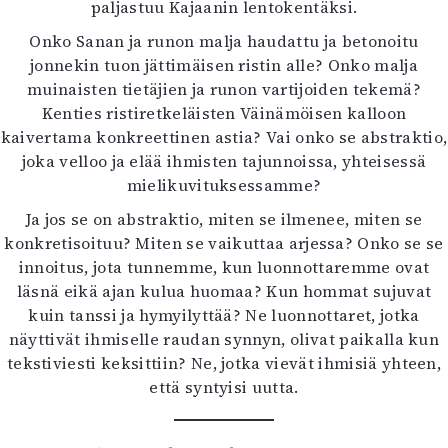
paljastuu Kajaanin lentokentäksi.
Onko Sanan ja runon malja haudattu ja betonoitu
jonnekin tuon jättimäisen ristin alle? Onko malja
muinaisten tietäjien ja runon vartijoiden tekemä?
Kenties ristiretkeläisten Väinämöisen kalloon
kaivertama konkreettinen astia? Vai onko se abstraktio,
joka velloo ja elää ihmisten tajunnoissa, yhteisessä
mielikuvituksessamme?
Ja jos se on abstraktio, miten se ilmenee, miten se
konkretisoituu? Miten se vaikuttaa arjessa? Onko se se
innoitus, jota tunnemme, kun luonnottaremme ovat
läsnä eikä ajan kulua huomaa? Kun hommat sujuvat
kuin tanssi ja hymyilyttää? Ne luonnottaret, jotka
näyttivät ihmiselle raudan synnyn, olivat paikalla kun
tekstiviesti keksittiin? Ne, jotka vievät ihmisiä yhteen,
että syntyisi uutta.