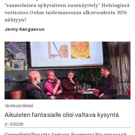
”saamelaisen nykytaiteen suurnäyttely” Helsingissä
vertautuu Oulun taidemuseossa alkuvuodesta 2026
nähtyyn?
Jenny Kangasvuo
Verkkoartikkeli
Aikuisten fantasialle olisi valtava kysyntä
2–3/2026
Genrekirjallisuutta luetaan Suomessakin runsaasti.