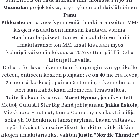
Maunulan
projekteissa, ja yrityksen oululaislähtöinen
Panu
Pikkuaho
on jo vuosikymmeniä Ilmakitaransoiton MM-
kisojen visuaalisen ilmiasun kantavia voimia
Maailmanlaajuisesti tunnetuin oululainen ilmiö
ilmakitaransoiton MM-kisat kisataan myös
kolmipäiväisenä elokuussa 2026 vetten päällä Delta
Lifen jättilavalla.
Delta Life -lava rakennetaan kaupungin syntypaikalle
veteen, entiseen kosken pohjaan; se on 40 metriä leveä,
25 metriä korkea ja painaa 55 tonnia; rakennelmaan
tarvitaan kahdeksan kilometriä teräsputkea.
Taiteilijakaartissa ovat
Marzi Nyman
, jousikvartetti
Meta4, Oulu All Star Big Band johtajanaan
Jukka Eskola
,
Mieskuoro Huutajat, Lumo Companyn sirkustaiteilijat
sekä yli 10-henkinen tanssijaryhmä. Lavan valtaavat
myös lukuisat kansainväliset ilmakitaristit kaikkien
aikojen ilmakitaristiksi valitun
Justin ”Nordic Thunder”