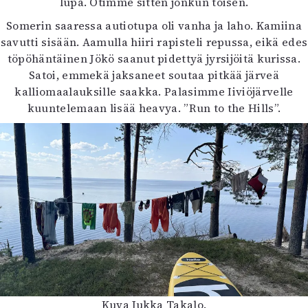
lupa. Otimme sitten jonkun toisen.
Somerin saaressa autiotupa oli vanha ja laho. Kamiina
savutti sisään. Aamulla hiiri rapisteli repussa, eikä edes
töpöhäntäinen Jökö saanut pidettyä jyrsijöitä kurissa.
Satoi, emmekä jaksaneet soutaa pitkää järveä
kalliomaalauksille saakka. Palasimme Iiviöjärvelle
kuuntelemaan lisää heavya. ”Run to the Hills”.
Kuva Jukka Takalo.