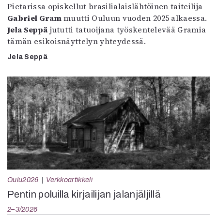
Pietarissa opiskellut brasilialaislähtöinen taiteilija
Gabriel Gram
muutti Ouluun vuoden 2025 alkaessa.
Jela Seppä
jututti tatuoijana työskentelevää Gramia
tämän esikoisnäyttelyn yhteydessä.
Jela Seppä
Oulu2026
Verkkoartikkeli
Pentin poluilla kirjailijan jalanjäljillä
2–3/2026