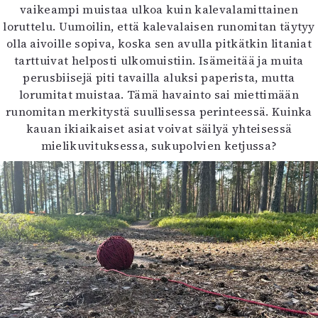
vaikeampi muistaa ulkoa kuin kalevalamittainen
loruttelu. Uumoilin, että kalevalaisen runomitan täytyy
olla aivoille sopiva, koska sen avulla pitkätkin litaniat
tarttuivat helposti ulkomuistiin. Isämeitää ja muita
perusbiisejä piti tavailla aluksi paperista, mutta
lorumitat muistaa. Tämä havainto sai miettimään
runomitan merkitystä suullisessa perinteessä. Kuinka
kauan ikiaikaiset asiat voivat säilyä yhteisessä
mielikuvituksessa, sukupolvien ketjussa?