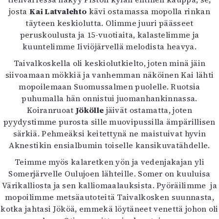
josta
Kai Latvalehto
kävi ostamassa mopolla rinkan
täyteen keskiolutta. Olimme juuri päässeet
peruskoulusta ja 15-vuotiaita, kalastelimme ja
kuuntelimme Iiviöjärvellä melodista heavya.
Taivalkoskella oli keskiolutkielto, joten minä jäin
siivoamaan mökkiä ja vanhemman näköinen Kai lähti
mopoilemaan Suomussalmen puolelle. Ruotsia
puhumalla hän onnistui juomanhankinnassa.
Koiranruoat
Jökölle
jäivät ostamatta, joten
pyydystimme purosta sille muovipussilla ämpärillisen
särkiä. Pehmeäksi keitettynä ne maistuivat hyvin
Aknestikin ensialbumin toiselle kansikuvatähdelle.
Teimme myös kalaretken yön ja vedenjakajan yli
Somerjärvelle Oulujoen lähteille. Somer on kuuluisa
Värikalliosta ja sen kalliomaalauksista. Pyöräilimme ja
mopoilimme metsäautoteitä Taivalkosken suunnasta,
kotka jahtasi Jököä, emmekä löytäneet venettä johon oli