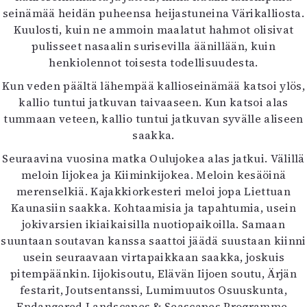
seinämää heidän puheensa heijastuneina Värikalliosta.
Kuulosti, kuin ne ammoin maalatut hahmot olisivat
pulisseet nasaalin surisevilla äänillään, kuin
henkiolennot toisesta todellisuudesta.
Kun veden päältä lähempää kallioseinämää katsoi ylös,
kallio tuntui jatkuvan taivaaseen. Kun katsoi alas
tummaan veteen, kallio tuntui jatkuvan syvälle aliseen
saakka.
Seuraavina vuosina matka Oulujokea alas jatkui. Välillä
meloin Iijokea ja Kiiminkijokea. Meloin kesäöinä
merenselkiä. Kajakkiorkesteri meloi jopa Liettuan
Kaunasiin saakka. Kohtaamisia ja tapahtumia, usein
jokivarsien ikiaikaisilla nuotiopaikoilla. Samaan
suuntaan soutavan kanssa saattoi jäädä suustaan kiinni
usein seuraavaan virtapaikkaan saakka, joskuis
pitempäänkin. Iijokisoutu, Elävän Iijoen soutu, Ärjän
festarit, Joutsentanssi, Lumimuutos Osuuskunta,
Endangered Landscapes & Seascapes Programme,