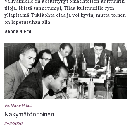
Välivainiolle on keskittynyt omaehtoisen kulttuurin
tiloja. Niistä tunnetumpi, Tilaa kulttuurille ry:n
ylläpitämä Tukikohta elää ja voi hyvin, mutta toinen
on lopetusuhan alla.
Sanna Niemi
Verkkoartikkeli
Näkymätön toinen
2–3/2026