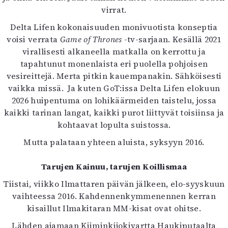
virrat.
Delta Lifen kokonaisuuden monivuotista konseptia
voisi verrata
Game of Thrones
-tv-sarjaan. Kesällä 2021
virallisesti alkaneella matkalla on kerrottu ja
tapahtunut monenlaista eri puolella pohjoisen
vesireittejä. Merta pitkin kauempanakin. Sähköisesti
vaikka missä. Ja kuten GoT:issa Delta Lifen elokuun
2026 huipentuma on lohikäärmeiden taistelu, jossa
kaikki tarinan langat, kaikki purot liittyvät toisiinsa ja
kohtaavat lopulta suistossa.
Mutta palataan yhteen aluista, syksyyn 2016.
Tarujen Kainuu, tarujen Koillismaa
Tiistai, viikko Ilmattaren päivän jälkeen, elo-syyskuun
vaihteessa 2016. Kahdennenkymmenennen kerran
kisaillut Ilmakitaran MM-kisat ovat ohitse.
Lähden ajamaan Kiiminkijokivartta Haukiputaalta