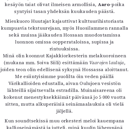
kesäyön taiat olivat ilmeisen armollisia,
Aaro
-poika
syntyisi tasan yhdeksän kuukauden päästä.
Mieskuoro Huutajat kajauttivat kulttuurihistoriasta
kumpuavia tekstuurejaan, myös Huosilammen rannalla
sekä muissa jääkauden Hossaan muodostamissa
luonnon omissa oopperataloissa, supissa ja
rintuuksissa.
Minä olin koonnut Kajakkiorkesterin melakuoroineen
(mukana mm. Soiva Siili) esittämään
Vaarojen lauluja
,
joiden teon olin edellisenä syksynä Hossassa aloittanut.
Me esiintyisimme puolilta öin veden päällä
Värikallioiden edustalla, aivan Oulujoen vesistön
lähteillä sijaitsevalla estradilla. Muinaisareena oli
kokenut menestyksekkäimät päivänsä jo 5 000 vuotta
sitten, mutta alkuperäisiä seinämaalauksia oli vielä
jäljellä.
Kun soundtsekissä muu orkesteri meloi kauempana
kallioseinämästä ja jutteli, minä kuulin lähempänä