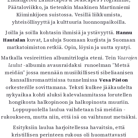
Päätaloviikko, ja tietenkin Maakinen Martinniemi
Kiiminkijoen suistossa. Vesillä liikkumista,
yhteisöllisyyttä ja kulttuuria luonnonpaikoilla.
Joilla ja soilla kohtasin ihmisiä ja ystävyyttä.
Hannu
Hautalan
kuvat, Lauluja Suomaan kurjista ja Suomaan
matkatoimiston retkiä. Opin, löysin ja uutta syntyi.
Matkalla vesireittien albumitrilogia eteni. Tein
Vaarojen
laulut
-albumin avausraidaksi runoelman ”Metsä
meidän” jossa mennään musiikillisesti sibeliaanisen
kansallisromanttisissa tunnelmissa
Vesa Piston
orkesterille sovittamana. Teksti kulkee jääkaudelta
nykyaikaa kohti aluksi kalevalanmitassa lorutellen
hongikosta halkopinoon ja halkopinosta muuriin.
Loppupuolella laulua vaihdetaan Isä meidän -
rukoukseen, mutta niin, että isä on vaihtunut metsäksi.
Esityksiin laulua harjoitellessa havaitsin, että
kristillisen perinteen rukous oli huomattavasti