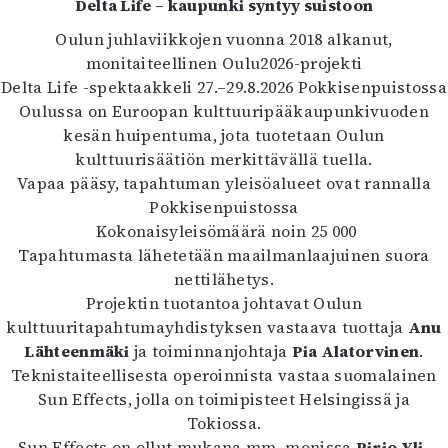
Delta Life – kaupunki syntyy suistoon
Oulun juhlaviikkojen vuonna 2018 alkanut,
monitaiteellinen Oulu2026-projekti
Delta Life -spektaakkeli 27.–29.8.2026 Pokkisenpuistossa
Oulussa on Euroopan kulttuuripääkaupunkivuoden
kesän huipentuma, jota tuotetaan Oulun
kulttuurisäätiön merkittävällä tuella.
Vapaa pääsy, tapahtuman yleisöalueet ovat rannalla
Pokkisenpuistossa
Kokonaisyleisömäärä noin 25 000
Tapahtumasta lähetetään maailmanlaajuinen suora
nettilähetys.
Projektin tuotantoa johtavat Oulun
kulttuuritapahtumayhdistyksen vastaava tuottaja
Anu
Lähteenmäki
ja toiminnanjohtaja
Pia Alatorvinen
.
Teknistaiteellisesta operoinnista vastaa suomalainen
Sun Effects, jolla on toimipisteet Helsingissä ja
Tokiossa.
Sun Effects on ollut mukana mm. monissa
Pirjo Yli-