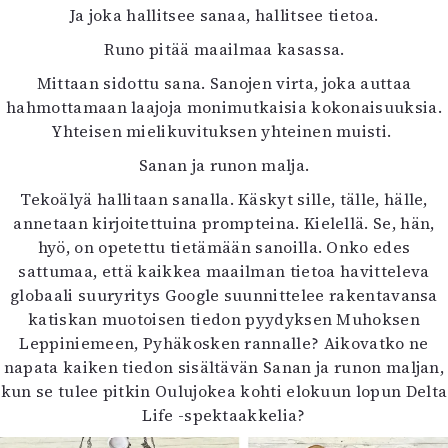
Ja joka hallitsee sanaa, hallitsee tietoa.
Runo pitää maailmaa kasassa.
Mittaan sidottu sana. Sanojen virta, joka auttaa
hahmottamaan laajoja monimutkaisia kokonaisuuksia.
Yhteisen mielikuvituksen yhteinen muisti.
Sanan ja runon malja.
Tekoälyä hallitaan sanalla. Käskyt sille, tälle, hälle,
annetaan kirjoitettuina prompteina. Kielellä. Se, hän,
hyö, on opetettu tietämään sanoilla. Onko edes
sattumaa, että kaikkea maailman tietoa havitteleva
globaali suuryritys Google suunnittelee rakentavansa
katiskan muotoisen tiedon pyydyksen Muhoksen
Leppiniemeen, Pyhäkosken rannalle? Aikovatko ne
napata kaiken tiedon sisältävän Sanan ja runon maljan,
kun se tulee pitkin Oulujokea kohti elokuun lopun Delta
Life -spektaakkelia?