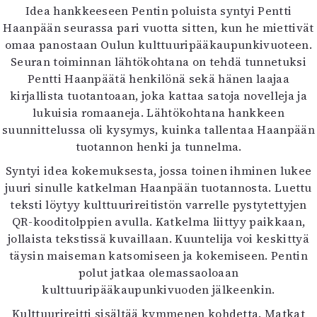
Idea hankkeeseen Pentin poluista syntyi Pentti
Haanpään seurassa pari vuotta sitten, kun he miettivät
omaa panostaan Oulun kulttuuripääkaupunkivuoteen.
Seuran toiminnan lähtökohtana on tehdä tunnetuksi
Pentti Haanpäätä henkilönä sekä hänen laajaa
kirjallista tuotantoaan, joka kattaa satoja novelleja ja
lukuisia romaaneja. Lähtökohtana hankkeen
suunnittelussa oli kysymys, kuinka tallentaa Haanpään
tuotannon henki ja tunnelma.
Syntyi idea kokemuksesta, jossa toinen ihminen lukee
juuri sinulle katkelman Haanpään tuotannosta. Luettu
teksti löytyy kulttuurireitistön varrelle pystytettyjen
QR-kooditolppien avulla. Katkelma liittyy paikkaan,
jollaista tekstissä kuvaillaan. Kuuntelija voi keskittyä
täysin maiseman katsomiseen ja kokemiseen. Pentin
polut jatkaa olemassaoloaan
kulttuuripääkaupunkivuoden jälkeenkin.
Kulttuurireitti sisältää kymmenen kohdetta. Matkat