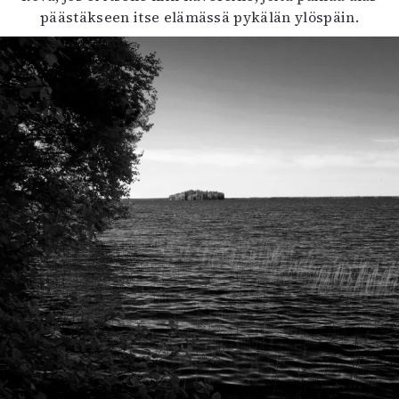
päästäkseen itse elämässä pykälän ylöspäin.