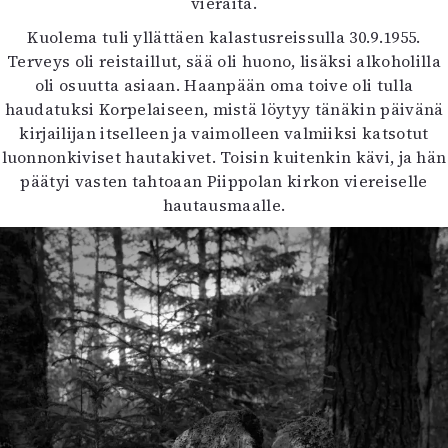
vieraita.
Kuolema tuli yllättäen kalastusreissulla 30.9.1955.
Terveys oli reistaillut, sää oli huono, lisäksi alkoholilla
oli osuutta asiaan. Haanpään oma toive oli tulla
haudatuksi Korpelaiseen, mistä löytyy tänäkin päivänä
kirjailijan itselleen ja vaimolleen valmiiksi katsotut
luonnonkiviset hautakivet. Toisin kuitenkin kävi, ja hän
päätyi vasten tahtoaan Piippolan kirkon viereiselle
hautausmaalle.