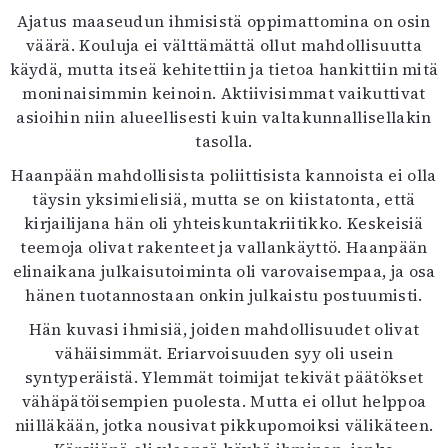
Ajatus maaseudun ihmisistä oppimattomina on osin
väärä. Kouluja ei välttämättä ollut mahdollisuutta
käydä, mutta itseä kehitettiin ja tietoa hankittiin mitä
moninaisimmin keinoin. Aktiivisimmat vaikuttivat
asioihin niin alueellisesti kuin valtakunnallisellakin
tasolla.
Haanpään mahdollisista poliittisista kannoista ei olla
täysin yksimielisiä, mutta se on kiistatonta, että
kirjailijana hän oli yhteiskuntakriitikko. Keskeisiä
teemoja olivat rakenteet ja vallankäyttö. Haanpään
elinaikana julkaisutoiminta oli varovaisempaa, ja osa
hänen tuotannostaan onkin julkaistu postuumisti.
Hän kuvasi ihmisiä, joiden mahdollisuudet olivat
vähäisimmät. Eriarvoisuuden syy oli usein
syntyperäistä. Ylemmät toimijat tekivät päätökset
vähäpätöisempien puolesta. Mutta ei ollut helppoa
niilläkään, jotka nousivat pikkupomoiksi välikäteen.