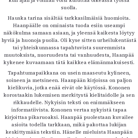
suolla.
Hauska tarina sisältää tarkkasilmäisiä huomioita.
Haanpäälle on ominaista tuoda esiin useampi
näkökulma samaan asiaan, ja yleensä kaikesta löytyy
hyviä ja huonoja puolia. Oli kyse sitten urheilukentästä
tai yhteiskunnassa tapahtuvista suuremmista
muutoksista, nuoruudesta tai vanhuudesta, Haanpää
kykenee kuvaamaan tätä kaikkea elämänmakuisesti.
Tapahtumapaikkana on usein maaseutu kylineen,
soineen ja metsineen. Haanpään kirjoissa on paljon
kielikuvia, jotka enää eivät ole käytössä. Kononen
korostaakin lukemisen merkitystä kielitaidolle ja sen
rikkaudelle. Nykyisin teksti on enimmäkseen
informatiivista. Kononen vertaa nykyistä tapaa
kirjoittaa pikaruoaksi. Haanpää puolestaan kuvailee
asioita todella tarkkaan, mikä pakottaa lukijan
keskittymään tekstiin. Hänelle mieluista Haanpään