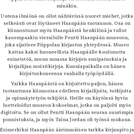
minäkin.
Uutena ilmiönä on ollut nähtävissä nuoret miehet, jotka
selkeästi ovat löytäneet Haanpään tuotannon. Osa on
kiinnostunut myös Haanpäästä henkilönä ja tullut
kauempaakin vierailulle Pentti Haanpään museoon,
joka sijaitsee Piippolan kirjaston yhteydessä. Museo
kattaa kaksi huoneellista Haanpäälle kuulunutta
esineistöä, muun muassa kirjojen ensipainoksia ja
kirjailijan muistikirjoja. Kunniapaikalla on hänen
kirjoituskoneensa vanhalla työpöydällä.
Vaikka Haanpäästä on kirjoitettu paljon, hänen
tuotantonsa kiinnostaa edelleen kirjailijoita, tutkijoita
ja opinnäytetyön tekijöitä. Heille on käytössä hyvin
luetteloidut museon kokoelmat, jotka on paljolti myös
digitoitu. Se on ollut Pentti Haanpään seuran suurimpia
ponnistuksia, ja myös Taina Jordan oli työssä mukana.
Esimerkiksi Haanpään äärimmäisen tarkka kirjanpito ja