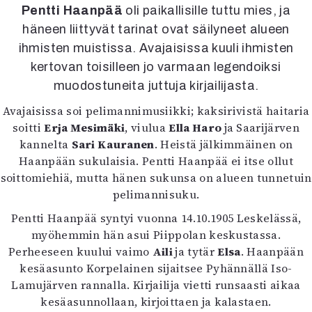
Kirjat
Pentti Haanpää
oli paikallisille tuttu mies, ja
In English
häneen liittyvät tarinat ovat säilyneet alueen
Esitystaide
ihmisten muistissa. Avajaisissa kuuli ihmisten
Arkisto
kertovan toisilleen jo varmaan legendoiksi
muodostuneita juttuja kirjailijasta.
Lehdet
Avajaisissa soi pelimannimusiikki; kaksirivistä haitaria
4/2026
soitti
Erja Mesimäki
, viulua
Ella Haro
ja Saarijärven
2–3/2026
kannelta
Sari Kauranen
. Heistä jälkimmäinen on
1/2026
Haanpään sukulaisia. Pentti Haanpää ei itse ollut
6/2025
soittomiehiä, mutta hänen sukunsa on alueen tunnetuin
5/2025 saame
pelimannisuku.
5/2025
Lehtiarkisto
Pentti Haanpää syntyi vuonna 14.10.1905 Leskelässä,
myöhemmin hän asui Piippolan keskustassa.
Perheeseen kuului vaimo
Aili
ja tytär
Elsa
. Haanpään
Info
kesäasunto Korpelainen sijaitsee Pyhännällä Iso-
Tilaus ja irtonumerot
Lamujärven rannalla. Kirjailija vietti runsaasti aikaa
Yhteistyössä
kesäasunnollaan, kirjoittaen ja kalastaen.
Toimitus