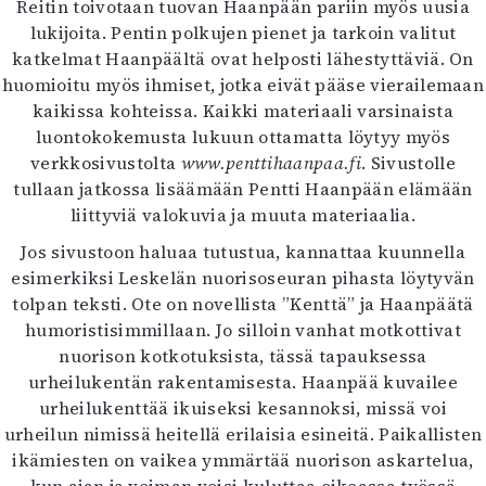
Reitin toivotaan tuovan Haanpään pariin myös uusia
lukijoita. Pentin polkujen pienet ja tarkoin valitut
katkelmat Haanpäältä ovat helposti lähestyttäviä. On
huomioitu myös ihmiset, jotka eivät pääse vierailemaan
kaikissa kohteissa. Kaikki materiaali varsinaista
luontokokemusta lukuun ottamatta löytyy myös
verkkosivustolta
www.penttihaanpaa.fi
. Sivustolle
tullaan jatkossa lisäämään Pentti Haanpään elämään
liittyviä valokuvia ja muuta materiaalia.
Jos sivustoon haluaa tutustua, kannattaa kuunnella
esimerkiksi Leskelän nuorisoseuran pihasta löytyvän
tolpan teksti. Ote on novellista ”Kenttä” ja Haanpäätä
humoristisimmillaan. Jo silloin vanhat motkottivat
nuorison kotkotuksista, tässä tapauksessa
urheilukentän rakentamisesta. Haanpää kuvailee
urheilukenttää ikuiseksi kesannoksi, missä voi
urheilun nimissä heitellä erilaisia esineitä. Paikallisten
ikämiesten on vaikea ymmärtää nuorison askartelua,
kun ajan ja voiman voisi kuluttaa oikeassa työssä