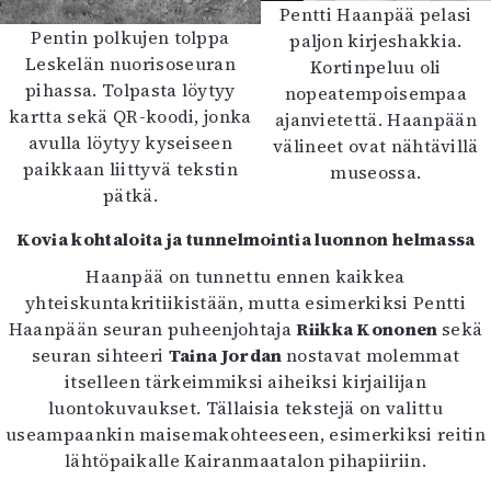
Pentti Haanpää pelasi
Pentin polkujen tolppa
paljon kirjeshakkia.
Leskelän nuorisoseuran
Kortinpeluu oli
pihassa. Tolpasta löytyy
nopeatempoisempaa
kartta sekä QR-koodi, jonka
ajanvietettä. Haanpään
avulla löytyy kyseiseen
välineet ovat nähtävillä
paikkaan liittyvä tekstin
museossa.
pätkä.
Kovia kohtaloita ja tunnelmointia luonnon helmassa
Haanpää on tunnettu ennen kaikkea
yhteiskuntakritiikistään, mutta esimerkiksi Pentti
Haanpään seuran puheenjohtaja
Riikka Kononen
sekä
seuran sihteeri
Taina Jordan
nostavat molemmat
itselleen tärkeimmiksi aiheiksi kirjailijan
luontokuvaukset. Tällaisia tekstejä on valittu
useampaankin maisemakohteeseen, esimerkiksi reitin
lähtöpaikalle Kairanmaatalon pihapiiriin.