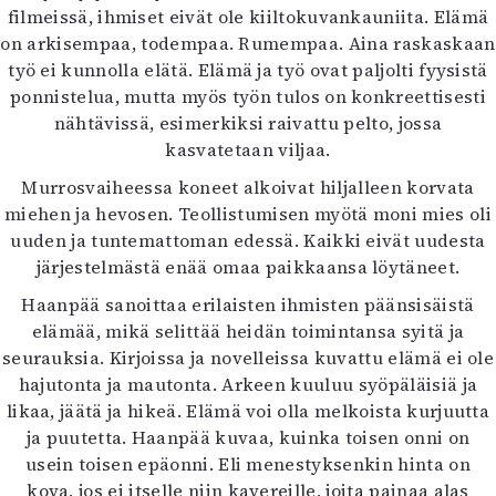
filmeissä, ihmiset eivät ole kiiltokuvankauniita. Elämä
on arkisempaa, todempaa. Rumempaa. Aina raskaskaan
työ ei kunnolla elätä. Elämä ja työ ovat paljolti fyysistä
ponnistelua, mutta myös työn tulos on konkreettisesti
nähtävissä, esimerkiksi raivattu pelto, jossa
kasvatetaan viljaa.
Murrosvaiheessa koneet alkoivat hiljalleen korvata
miehen ja hevosen. Teollistumisen myötä moni mies oli
uuden ja tuntemattoman edessä. Kaikki eivät uudesta
järjestelmästä enää omaa paikkaansa löytäneet.
Haanpää sanoittaa erilaisten ihmisten päänsisäistä
elämää, mikä selittää heidän toimintansa syitä ja
seurauksia. Kirjoissa ja novelleissa kuvattu elämä ei ole
hajutonta ja mautonta. Arkeen kuuluu syöpäläisiä ja
likaa, jäätä ja hikeä. Elämä voi olla melkoista kurjuutta
ja puutetta. Haanpää kuvaa, kuinka toisen onni on
usein toisen epäonni. Eli menestyksenkin hinta on
kova, jos ei itselle niin kavereille, joita painaa alas