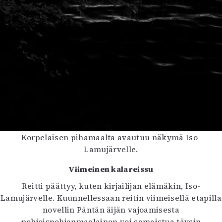
Korpelaisen pihamaalta avautuu näkymä Iso-
Lamujärvelle.
Viimeinen kalareissu
Reitti päättyy, kuten kirjailijan elämäkin, Iso-
Lamujärvelle. Kuunnellessaan reitin viimeisellä etapilla
novellin Päntän äijän vajoamisesta
pohjoispohjanmaalainen voi samaistua täysin