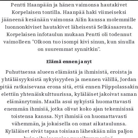
Pentti Haanpään ja hänen vaimonsa hautakivet
Korpelaisen tontilla. Haanpää haki viimeiseksi
jääneenä kesänään vaimonsa Ailin kanssa molemmille
luonnonkiviset hautakivet läheisestä Selkäsaaresta.
Korpelaisen infotaulun mukaan Pentti oli todennut
vaimolleen ”Olkoon tuo isompi kivi sinun, kun sinulla
on suuremmat synnitkin”.
Elämä ennen ja nyt
Puhuttaessa alueen elämästä ja ihmisistä, eroista ja
yhtäläisyyksistä nykyisyyden ja mennen välillä, Jordan
pitää ratkaisevana erona sitä, että ennen Piippolassakin
elettiin yhtenäiskulttuurissa, kyläläiset jakoivat saman
elämänrytmin. Maalla asui nykyistä huomattavasti
enemmän ihmisiä, jotka olivat koko ajan tekemisissä
toistensa kanssa. Nyt ihmisiä on huomattavasti
vähemmän, ja jokaisella on omat aikataulunsa.
Kyläläiset eivät tapaa toisiaan läheskään niin paljon