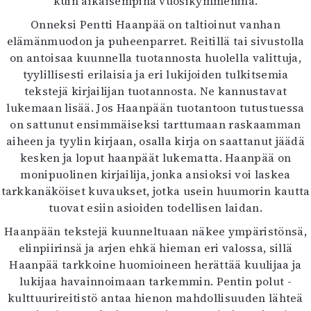
kuin aikaisempina vuosikymmeninä.
Onneksi Pentti Haanpää on taltioinut vanhan
elämänmuodon ja puheenparret. Reitillä tai sivustolla
on antoisaa kuunnella tuotannosta huolella valittuja,
tyylillisesti erilaisia ja eri lukijoiden tulkitsemia
tekstejä kirjailijan tuotannosta. Ne kannustavat
lukemaan lisää. Jos Haanpään tuotantoon tutustuessa
on sattunut ensimmäiseksi tarttumaan raskaamman
aiheen ja tyylin kirjaan, osalla kirja on saattanut jäädä
kesken ja loput haanpäät lukematta. Haanpää on
monipuolinen kirjailija, jonka ansioksi voi laskea
tarkkanäköiset kuvaukset, jotka usein huumorin kautta
tuovat esiin asioiden todellisen laidan.
Haanpään tekstejä kuunneltuaan näkee ympäristönsä,
elinpiirinsä ja arjen ehkä hieman eri valossa, sillä
Haanpää tarkkoine huomioineen herättää kuulijaa ja
lukijaa havainnoimaan tarkemmin. Pentin polut -
kulttuurireitistö antaa hienon mahdollisuuden lähteä