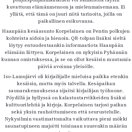
kuvattuun elämänmenoon ja mielenmaisemaan. Ei
yllätä, että tämä on juuri niitä tarinoita, joilla on
paikallinen esikuvansa.
Haanpään kesäasunto Korpelainen on Pentin polkujen
kohteista aidoin ja hienoin. QR-tolpan lisäksi sieltä
löytyy entuudestaankin informaatiota Haanpään
elämään liittyen. Korpelainen on nykyisin Pyhännän
kunnan omistuksessa, ja se on ollut kesäisin muutamia
päiviä avoinna yleisölle.
Iso-Lamujärvi oli kirjailijalle mieluisa paikka etenkin
kesäisin, mutta myös talvella. Kesäpaikan
saunarakennuksessa sijaitsi kirjailijan työhuone.
Pöydillä ja hyllyssä on kalastustarvikkeiden lisäksi
kulttuurilehtiä ja kirjoja. Korpelainen tarjosi paikan
sekä yksin rauhoittumiseen että seurustelulle.
Nykysilmin vaatimattomalta vaikuttava pieni mökki
saunatupineen majoitti toisinaan suurenkin määrän