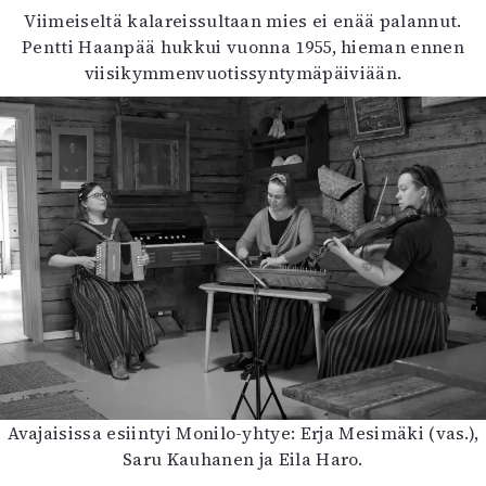
Viimeiseltä kalareissultaan mies ei enää palannut.
Mediatiedot
Pentti Haanpää hukkui vuonna 1955, hieman ennen
Kaltio ry
viisikymmenvuotissyntymäpäiviään.
Avajaisissa esiintyi Monilo-yhtye: Erja Mesimäki (vas.),
Saru Kauhanen ja Eila Haro.