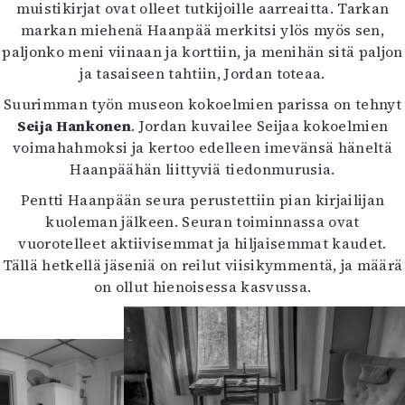
muistikirjat ovat olleet tutkijoille aarreaitta. Tarkan
markan miehenä Haanpää merkitsi ylös myös sen,
paljonko meni viinaan ja korttiin, ja menihän sitä paljon
ja tasaiseen tahtiin, Jordan toteaa.
Suurimman työn museon kokoelmien parissa on tehnyt
Seija Hankonen
. Jordan kuvailee Seijaa kokoelmien
voimahahmoksi ja kertoo edelleen imevänsä häneltä
Haanpäähän liittyviä tiedonmurusia.
Pentti Haanpään seura perustettiin pian kirjailijan
kuoleman jälkeen. Seuran toiminnassa ovat
vuorotelleet aktiivisemmat ja hiljaisemmat kaudet.
Tällä hetkellä jäseniä on reilut viisikymmentä, ja määrä
on ollut hienoisessa kasvussa.