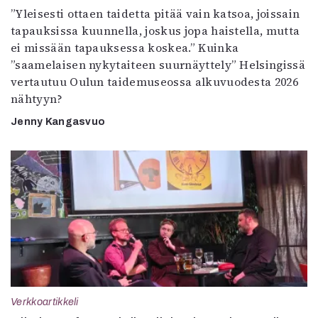
”Yleisesti ottaen taidetta pitää vain katsoa, joissain
tapauksissa kuunnella, joskus jopa haistella, mutta
ei missään tapauksessa koskea.” Kuinka
”saamelaisen nykytaiteen suurnäyttely” Helsingissä
vertautuu Oulun taidemuseossa alkuvuodesta 2026
nähtyyn?
Jenny Kangasvuo
Verkkoartikkeli