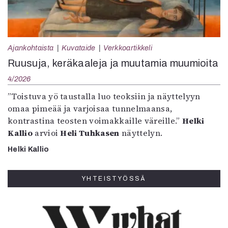
Ajankohtaista
Kuvataide
Verkkoartikkeli
Ruusuja, keräkaaleja ja muutamia muumioita
4/2026
”Toistuva yö taustalla luo teoksiin ja näyttelyyn
omaa pimeää ja varjoisaa tunnelmaansa,
kontrastina teosten voimakkaille väreille.”
Helki
Kallio
arvioi
Heli Tuhkasen
näyttelyn.
Helki Kallio
YHTEISTYÖSSÄ