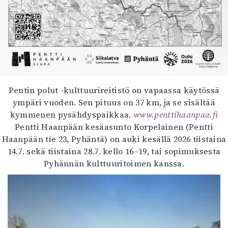
Pentin polut -kulttuurireitistö on vapaassa käytössä
ympäri vuoden. Sen pituus on 37 km, ja se sisältää
kymmenen pysähdyspaikkaa.
www.penttihaanpaa.fi
Pentti Haanpään kesäasunto Korpelainen (Pentti
Haanpään tie 23, Pyhäntä) on auki kesällä 2026 tiistaina
14.7. sekä tiistaina 28.7. kello 16–19, tai sopimuksesta
Pyhännän kulttuuritoimen kanssa.