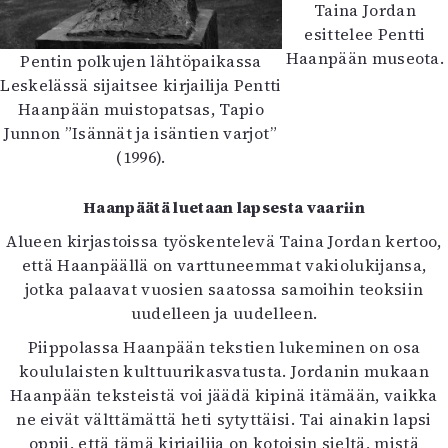
Taina Jordan
esittelee Pentti
Haanpään museota.
Pentin polkujen lähtöpaikassa
Leskelässä sijaitsee kirjailija Pentti
Haanpään muistopatsas, Tapio
Junnon ”Isännät ja isäntien varjot”
(1996).
Haanpäätä luetaan lapsesta vaariin
Alueen kirjastoissa työskentelevä Taina Jordan kertoo,
että Haanpäällä on varttuneemmat vakiolukijansa,
jotka palaavat vuosien saatossa samoihin teoksiin
uudelleen ja uudelleen.
Piippolassa Haanpään tekstien lukeminen on osa
koululaisten kulttuurikasvatusta. Jordanin mukaan
Haanpään teksteistä voi jäädä kipinä itämään, vaikka
ne eivät välttämättä heti sytyttäisi. Tai ainakin lapsi
oppii, että tämä kirjailija on kotoisin sieltä, mistä