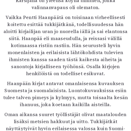
Kärsijänä oli yleensä köyhä ihminen, jonka
valinnanvapaus oli olematon.
Vaikka Pentti Haanpäätä on toisinaan virheellisesti
koitettu esittää tukkijätkänä, todellisuudessa hän
aloitti kirjailijan uran jo nuorella iällä ja sai elantonsa
siitä. Haanpää eli maaseudulla, ja reissasi välillä
kotimaassa ristiin rastiin. Hän seurusteli hyvin
monenlaisten ja erilaisista lähtökohdista tulevien
ihmisten kanssa saaden tästä kaikesta aiheita ja
sanontoja kirjalliseen työhönsä. Osalla kirjojen
henkilöistä on todelliset esikuvat.
Haanpään kirjat antavat omanlaisensa kuvauksen
Suomesta ja suomalaisista. Luontokuvauksissa esiin
tulee talven pimeys ja kylmyys, mutta toisaalta kesän
ihanuus, joka koetaan kaikilla aisteilla.
Oman aikansa suuret työllistäjät olivat maatalouden
lisäksi metsien hakkuut ja uitto. Tukkijätkät
näyttäytyivät hyvin erilaisessa valossa kuin Suomi-