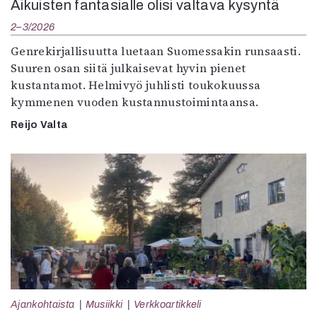
Aikuisten fantasialle olisi valtava kysyntä
2–3/2026
Genrekirjallisuutta luetaan Suomessakin runsaasti.
Suuren osan siitä julkaisevat hyvin pienet
kustantamot. Helmivyö juhlisti toukokuussa
kymmenen vuoden kustannustoimintaansa.
Reijo Valta
Ajankohtaista
Musiikki
Verkkoartikkeli