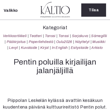
Tilaa
Valikko
Sulje
Kategoriat
Kategoriat
Verkkoartikkeli
Verkkoartikkeli
Teatteri
Tanssi
Tanssi
Sarjakuva
Sámegillii
Teatteri
Pääkirjoitus
Paperilehdestä
Oulu2026
Näyttelyt
Musiikki
Tanssi
Levyt
Kuvataide
Kirjat
In English
Esitystaide
Arkisto
Tanssi
Sarjakuva
Pentin poluilla kirjailijan
Sámegillii
jalanjäljillä
Pääkirjoitus
Paperilehdestä
Oulu2026
Näyttelyt
Musiikki
Levyt
Piippolan Leskelän kylässä avattiin kesäkuun
Kuvataide
kuudentena päivänä kulttuurireitistö Pentin polut.