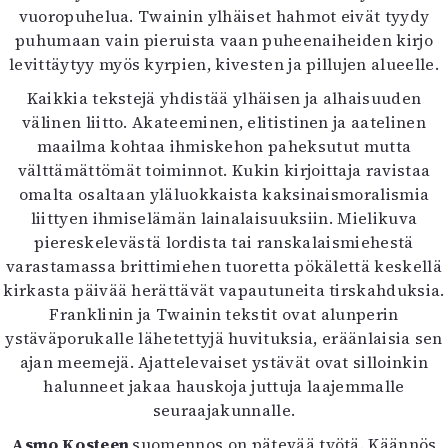
vuoropuhelua. Twainin ylhäiset hahmot eivät tyydy
puhumaan vain pieruista vaan puheenaiheiden kirjo
levittäytyy myös kyrpien, kivesten ja pillujen alueelle.
Kaikkia tekstejä yhdistää ylhäisen ja alhaisuuden
välinen liitto. Akateeminen, elitistinen ja aatelinen
maailma kohtaa ihmiskehon paheksutut mutta
välttämättömät toiminnot. Kukin kirjoittaja ravistaa
omalta osaltaan yläluokkaista kaksinaismoralismia
liittyen ihmiselämän lainalaisuuksiin. Mielikuva
piereskelevästä lordista tai ranskalaismiehestä
varastamassa brittimiehen tuoretta pökälettä keskellä
kirkasta päivää herättävät vapautuneita tirskahduksia.
Franklinin ja Twainin tekstit ovat alunperin
ystäväporukalle lähetettyjä huvituksia, eräänlaisia sen
ajan meemejä. Ajattelevaiset ystävät ovat silloinkin
halunneet jakaa hauskoja juttuja laajemmalle
seuraajakunnalle.
Asmo Kosteen
suomennos on pätevää työtä. Käännös