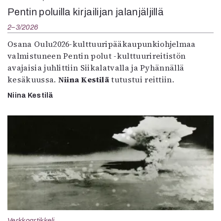
Pentin poluilla kirjailijan jalanjäljillä
2–3/2026
Osana Oulu2026-kulttuuripääkaupunkiohjelmaa
valmistuneen Pentin polut -kulttuurireitistön
avajaisia juhlittiin Siikalatvalla ja Pyhännällä
kesäkuussa.
Niina Kestilä
tutustui reittiin.
Niina Kestilä
Verkkoartikkeli