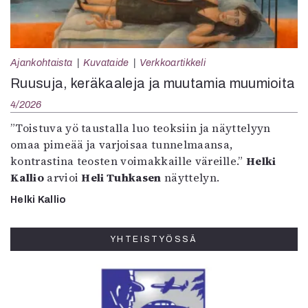
Ajankohtaista
Kuvataide
Verkkoartikkeli
Ruusuja, keräkaaleja ja muutamia muumioita
4/2026
”Toistuva yö taustalla luo teoksiin ja näyttelyyn
omaa pimeää ja varjoisaa tunnelmaansa,
kontrastina teosten voimakkaille väreille.”
Helki
Kallio
arvioi
Heli Tuhkasen
näyttelyn.
Helki Kallio
YHTEISTYÖSSÄ