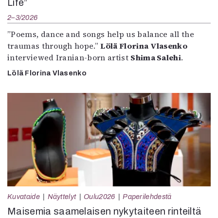
Life”
2–3/2026
”Poems, dance and songs help us balance all the
traumas through hope.”
Lölä Florina Vlasenko
interviewed Iranian-born artist
Shima Salehi
.
Lölä Florina Vlasenko
Kuvataide
Näyttelyt
Oulu2026
Paperilehdestä
Maisemia saamelaisen nykytaiteen rinteiltä