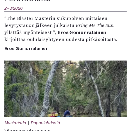
2–3/2026
”The Blaster Masterin sukupolven mittaisen
levytystauon jälkeen julkaistu
Bring Me The Sun
yllättää myönteisesti”,
Eros Gomorralainen
kirjoittaa oululaisyhtyeen uudesta pitkäsoitosta.
Eros Gomorralainen
Mustarinda
Paperilehdestä