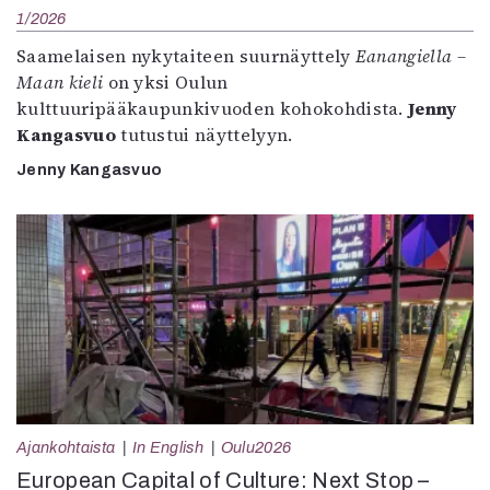
1/2026
Saamelaisen nykytaiteen suurnäyttely
Eanangiella –
Maan kieli
on yksi Oulun
kulttuuripääkaupunkivuoden kohokohdista.
Jenny
Kangasvuo
tutustui näyttelyyn.
Jenny Kangasvuo
Ajankohtaista
In English
Oulu2026
European Capital of Culture: Next Stop –