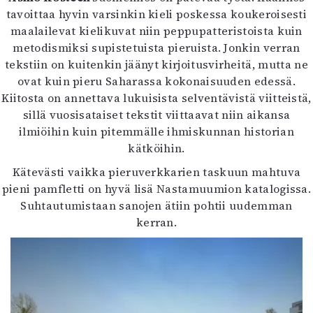
tavoittaa hyvin varsinkin kieli poskessa koukeroisesti
maalailevat kielikuvat niin peppupatteristoista kuin
metodismiksi supistetuista pieruista. Jonkin verran
tekstiin on kuitenkin jäänyt kirjoitusvirheitä, mutta ne
ovat kuin pieru Saharassa kokonaisuuden edessä.
Kiitosta on annettava lukuisista selventävistä viitteistä,
sillä vuosisataiset tekstit viittaavat niin aikansa
ilmiöihin kuin pitemmälle ihmiskunnan historian
kätköihin.
Kätevästi vaikka pieruverkkarien taskuun mahtuva
pieni pamfletti on hyvä lisä Nastamuumion katalogissa.
Suhtautumistaan sanojen ätiin pohtii uudemman
kerran.