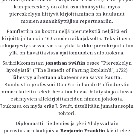
Kirjat
kun piereskely on ollut osa ihmisyyttä, myös
In English
piereskelyyn liittyvä kirjoittaminen on kuulunut
Esitystaide
monien sanankäyttäjien repertuaariin.
Arkisto
Pamflettiin on koottu neljä pierutekstiä neljältä eri
kirjoittajalta noin 160 vuoden aikajaksolta. Tekstit ovat
Lehdet
aikajärjestyksessä, vaikka yhtä kaikki: pierukirjoittelun
4/2026
yllä on havaittavissa ajattomuuden sulotuoksua.
2–3/2026
Satiirikkomestari
Jonathan Swiftin
essee ”Piereskelyn
1/2026
hyödyistä” (”The Benefit of Farting Explain’d”, 1722)
6/2025
lähestyy aihettaan akateemisen sävyn kautta.
5/2025 saame
Bumbastin professori Don Fartinhando Puffindorstin
5/2025
nimiin laitettu teksti herättää lievää hihitystä jo alussa
Lehtiarkisto
esiintyvien allekirjoittaneiden nimien johdosta.
Joukossa on myös eräs J. Swift, titteliltään jumaluusopin
Info
tohtori.
Tilaus ja irtonumerot
Diplomaatti, tiedemies ja yksi Yhdysvaltain
Yhteistyössä
perustuslain laatijoista
Benjamin Franklin
käsittelee
Toimitus