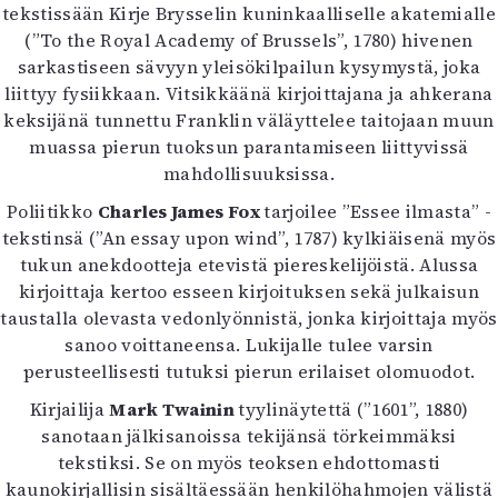
tekstissään Kirje Brysselin kuninkaalliselle akatemialle
Mediatiedot
(”To the Royal Academy of Brussels”, 1780) hivenen
Kaltio ry
sarkastiseen sävyyn yleisökilpailun kysymystä, joka
liittyy fysiikkaan. Vitsikkäänä kirjoittajana ja ahkerana
keksijänä tunnettu Franklin väläyttelee taitojaan muun
muassa pierun tuoksun parantamiseen liittyvissä
mahdollisuuksissa.
Poliitikko
Charles James Fox
tarjoilee ”Essee ilmasta” -
tekstinsä (”An essay upon wind”, 1787) kylkiäisenä myös
tukun anekdootteja etevistä piereskelijöistä. Alussa
kirjoittaja kertoo esseen kirjoituksen sekä julkaisun
taustalla olevasta vedonlyönnistä, jonka kirjoittaja myös
sanoo voittaneensa. Lukijalle tulee varsin
perusteellisesti tutuksi pierun erilaiset olomuodot.
Kirjailija
Mark Twainin
tyylinäytettä (”1601”, 1880)
sanotaan jälkisanoissa tekijänsä törkeimmäksi
tekstiksi. Se on myös teoksen ehdottomasti
kaunokirjallisin sisältäessään henkilöhahmojen välistä