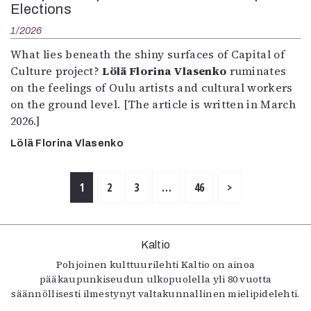
Elections
1/2026
What lies beneath the shiny surfaces of Capital of
Culture project?
Lölä Florina Vlasenko
ruminates
on the feelings of Oulu artists and cultural workers
on the ground level. [The article is written in March
2026.]
Lölä Florina Vlasenko
1
2
3
…
46
>
Kaltio
Pohjoinen kulttuurilehti Kaltio on ainoa
pääkaupunkiseudun ulkopuolella yli 80 vuotta
säännöllisesti ilmestynyt valtakunnallinen mielipidelehti.