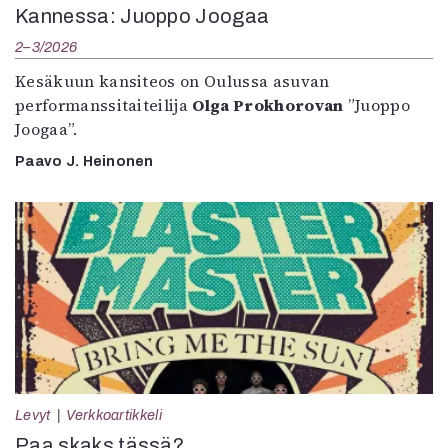
Kannessa: Juoppo Joogaa
2–3/2026
Kesäkuun kansiteos on Oulussa asuvan
performanssitaiteilija
Olga Prokhorovan
”Juoppo
Joogaa”.
Paavo J. Heinonen
Levyt
Verkkoartikkeli
Paa skaks tässä?