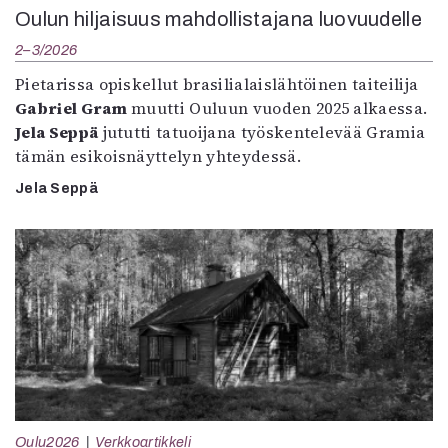
Oulun hiljaisuus mahdollistajana luovuudelle
2–3/2026
Pietarissa opiskellut brasilialaislähtöinen taiteilija
Gabriel Gram
muutti Ouluun vuoden 2025 alkaessa.
Jela Seppä
jututti tatuoijana työskentelevää Gramia
tämän esikoisnäyttelyn yhteydessä.
Jela Seppä
Oulu2026
Verkkoartikkeli