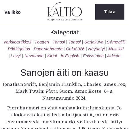
Tilaa
Valikko
Sulje
Kategoriat
Kategoriat
Verkkoartikkeli
Verkkoartikkeli
Teatteri
Tanssi
Tanssi
Sarjakuva
Sámegillii
Teatteri
Pääkirjoitus
Paperilehdestä
Oulu2026
Näyttelyt
Musiikki
Tanssi
Levyt
Kuvataide
Kirjat
In English
Esitystaide
Arkisto
Tanssi
Sarjakuva
Sanojen äiti on kaasu
Sámegillii
Pääkirjoitus
Jonathan Swift, Benjamin Franklin, Charles James Fox,
Paperilehdestä
Mark Twain:
Pieru
. Suom. Asmo Koste. 64 s.
Oulu2026
Nastamuumio 2024.
Näyttelyt
Pieruhuumori on yhtä vanhaa kuin ihmiskunta. Jo
Musiikki
takakansiteksti valistaa lukijaa siitä, miten eräs
Levyt
ensimmäisistä muistiin merkityistä vitseistä liittyi
Kuvataide
pieruun (sumerilaista alkuperää, 1 900 eaa). Yhtä paljon