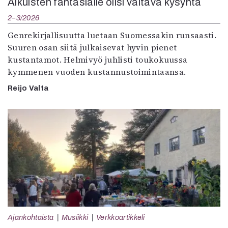
Aikuisten fantasialle olisi valtava kysyntä
2–3/2026
Genrekirjallisuutta luetaan Suomessakin runsaasti.
Suuren osan siitä julkaisevat hyvin pienet
kustantamot. Helmivyö juhlisti toukokuussa
kymmenen vuoden kustannustoimintaansa.
Reijo Valta
Ajankohtaista
Musiikki
Verkkoartikkeli