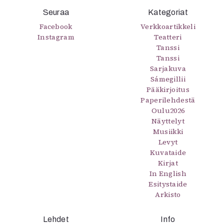
Seuraa
Kategoriat
Facebook
Verkkoartikkeli
Instagram
Teatteri
Tanssi
Tanssi
Sarjakuva
Sámegillii
Pääkirjoitus
Paperilehdestä
Oulu2026
Näyttelyt
Musiikki
Levyt
Kuvataide
Kirjat
In English
Esitystaide
Arkisto
Lehdet
Info