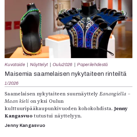
Kuvataide
Näyttelyt
Oulu2026
Paperilehdestä
Maisemia saamelaisen nykytaiteen rinteiltä
1/2026
Saamelaisen nykytaiteen suurnäyttely
Eanangiella –
Maan kieli
on yksi Oulun
kulttuuripääkaupunkivuoden kohokohdista.
Jenny
Kangasvuo
tutustui näyttelyyn.
Jenny Kangasvuo