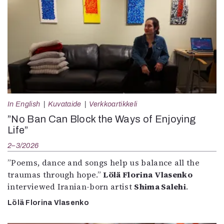
In English
Kuvataide
Verkkoartikkeli
”No Ban Can Block the Ways of Enjoying
Life”
2–3/2026
”Poems, dance and songs help us balance all the
traumas through hope.”
Lölä Florina Vlasenko
interviewed Iranian-born artist
Shima Salehi
.
Lölä Florina Vlasenko