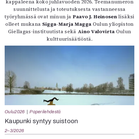
kappaleena koko juhlavuoden 2026. Teemanumeron
suunnittelusta ja toteutuksesta vastanneessa
työryhmässä ovat minun ja
Paavo J. Heinosen
lisäksi
olleet mukana
Sigga-Marja Magga
Oulun yliopiston
Giellagas-instituutista sekä
Aino Valovirta
Oulun
kulttuurisäätiöstä.
Oulu2026
Paperilehdestä
Kaupunki syntyy suistoon
2–3/2026