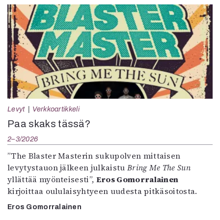
Levyt
Verkkoartikkeli
Paa skaks tässä?
2–3/2026
”The Blaster Masterin sukupolven mittaisen
levytystauon jälkeen julkaistu
Bring Me The Sun
yllättää myönteisesti”,
Eros Gomorralainen
kirjoittaa oululaisyhtyeen uudesta pitkäsoitosta.
Eros Gomorralainen