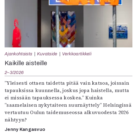
Ajankohtaista
Kuvataide
Verkkoartikkeli
Kaikille aisteille
2–3/2026
”Yleisesti ottaen taidetta pitää vain katsoa, joissain
tapauksissa kuunnella, joskus jopa haistella, mutta
ei missään tapauksessa koskea.” Kuinka
”saamelaisen nykytaiteen suurnäyttely” Helsingissä
vertautuu Oulun taidemuseossa alkuvuodesta 2026
nähtyyn?
Jenny Kangasvuo