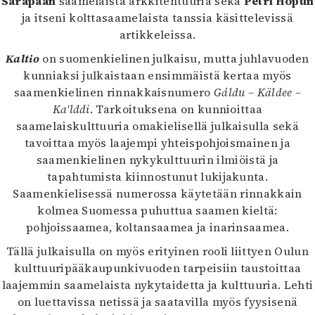
Sarapään
saamelaista arkkitehtuuria sekä
Petri Hopun
ja itseni kolttasaamelaista tanssia käsittelevissä
artikkeleissa.
Kaltio
on suomenkielinen julkaisu, mutta juhlavuoden
kunniaksi julkaistaan ensimmäistä kertaa myös
saamenkielinen rinnakkaisnumero
Gáldu – Käldee –
Kaʹlddi
. Tarkoituksena on kunnioittaa
saamelaiskulttuuria omakielisellä julkaisulla sekä
tavoittaa myös laajempi yhteispohjoismainen ja
saamenkielinen nykykulttuurin ilmiöistä ja
tapahtumista kiinnostunut lukijakunta.
Saamenkielisessä numerossa käytetään rinnakkain
kolmea Suomessa puhuttua saamen kieltä:
pohjoissaamea, koltansaamea ja inarinsaamea.
Tällä julkaisulla on myös erityinen rooli liittyen Oulun
kulttuuripääkaupunkivuoden tarpeisiin taustoittaa
laajemmin saamelaista nykytaidetta ja kulttuuria. Lehti
on luettavissa netissä ja saatavilla myös fyysisenä