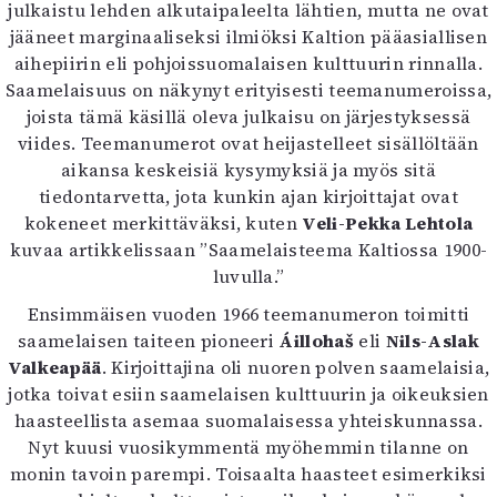
Kirjat
julkaistu lehden alkutaipaleelta lähtien, mutta ne ovat
In English
jääneet marginaaliseksi ilmiöksi Kaltion pääasiallisen
Esitystaide
aihepiirin eli pohjoissuomalaisen kulttuurin rinnalla.
Arkisto
Saamelaisuus on näkynyt erityisesti teemanumeroissa,
joista tämä käsillä oleva julkaisu on järjestyksessä
viides. Teemanumerot ovat heijastelleet sisällöltään
Lehdet
aikansa keskeisiä kysymyksiä ja myös sitä
4/2026
tiedontarvetta, jota kunkin ajan kirjoittajat ovat
2–3/2026
kokeneet merkittäväksi, kuten
Veli-Pekka Lehtola
1/2026
kuvaa artikkelissaan ”Saamelaisteema Kaltiossa 1900-
6/2025
luvulla.”
5/2025 saame
Ensimmäisen vuoden 1966 teemanumeron toimitti
5/2025
saamelaisen taiteen pioneeri
Áillohaš
eli
Nils-Aslak
Lehtiarkisto
Valkeapää
. Kirjoittajina oli nuoren polven saamelaisia,
jotka toivat esiin saamelaisen kulttuurin ja oikeuksien
Info
haasteellista asemaa suomalaisessa yhteiskunnassa.
Tilaus ja irtonumerot
Nyt kuusi vuosikymmentä myöhemmin tilanne on
Yhteistyössä
monin tavoin parempi. Toisaalta haasteet esimerkiksi
Toimitus