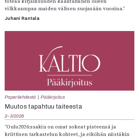
toteaa kirjallisuuden kääntäminen olleen
vilkkaampaa maiden välisen suojasään vuosina.”
Juhani Rantala
Paperilehdestä
Pääkirjoitus
Muutos tapahtuu taiteesta
2–3/2026
”Oulu2026:ssakin on omat sokeat pisteensä ja
kriittisen tarkastelun kohteet, ja eiköhän niistäkin