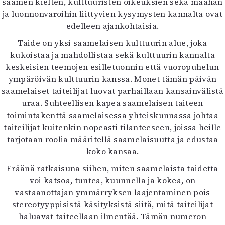
saamen kielten, kulttuuristen oikeuksien sekä maahan
Mediatiedot
ja luonnonvaroihin liittyvien kysymysten kannalta ovat
Kaltio ry
edelleen ajankohtaisia.
Taide on yksi saamelaisen kulttuurin alue, joka
kukoistaa ja mahdollistaa sekä kulttuurin kannalta
keskeisien teemojen esilletuonnin että vuoropuhelun
ympäröivän kulttuurin kanssa. Monet tämän päivän
saamelaiset taiteilijat luovat parhaillaan kansainvälistä
uraa. Suhteellisen kapea saamelaisen taiteen
toimintakenttä saamelaisessa yhteiskunnassa johtaa
taiteilijat kuitenkin nopeasti tilanteeseen, joissa heille
tarjotaan roolia määritellä saamelaisuutta ja edustaa
koko kansaa.
Eräänä ratkaisuna siihen, miten saamelaista taidetta
voi katsoa, tuntea, kuunnella ja kokea, on
vastaanottajan ymmärryksen laajentaminen pois
stereotyyppisistä käsityksistä siitä, mitä taiteilijat
haluavat taiteellaan ilmentää. Tämän numeron