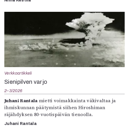
Niina Kestilä
Verkkoartikkeli
Sienipilven varjo
2–3/2026
Juhani Rantala
mietti voimakkainta väkivaltaa ja
ihmiskunnan päätymistä siihen Hiroshiman
räjähdyksen 80-vuotispäivän tienoolla.
Juhani Rantala