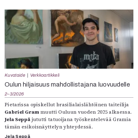
Kuvataide
Verkkoartikkeli
Oulun hiljaisuus mahdollistajana luovuudelle
2–3/2026
Pietarissa opiskellut brasilialaislähtöinen taiteilija
Gabriel Gram
muutti Ouluun vuoden 2025 alkaessa.
Jela Seppä
jututti tatuoijana työskentelevää Gramia
tämän esikoisnäyttelyn yhteydessä.
Jela Seppä