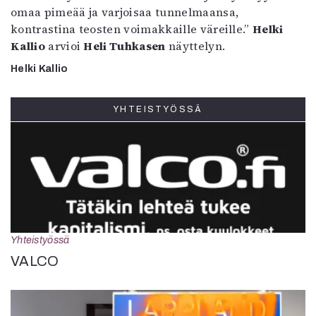
omaa pimeää ja varjoisaa tunnelmaansa,
kontrastina teosten voimakkaille väreille.”
Helki
Kallio
arvioi
Heli Tuhkasen
näyttelyn.
Helki Kallio
YHTEISTYÖSSÄ
Yhteistyössä
VALCO