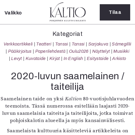
Tilaa
Valikko
Sulje
Kategoriat
Kategoriat
Verkkoartikkeli
Verkkoartikkeli
Teatteri
Tanssi
Tanssi
Sarjakuva
Sámegillii
Teatteri
Pääkirjoitus
Paperilehdestä
Oulu2026
Näyttelyt
Musiikki
Tanssi
Levyt
Kuvataide
Kirjat
In English
Esitystaide
Arkisto
Tanssi
Sarjakuva
2020-luvun saamelainen /
Sámegillii
taiteilija
Pääkirjoitus
Paperilehdestä
Saamelainen taide on yksi
Kaltion
80-vuotisjuhlavuoden
Oulu2026
teemoista. Tässä numerossa esitellään laajasti 2020-
Näyttelyt
luvun saamelaisia taiteita ja taiteilijoita, jotka toimivat
Musiikki
pohjoiskalotin alueella ja myös kansainvälisesti.
Levyt
Kuvataide
Saamelaista kulttuuria käsitteleviä artikkeleita on