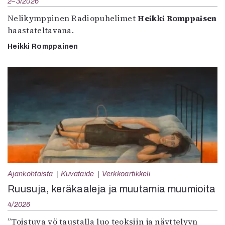
2–3/2026
Nelikymppinen Radiopuhelimet
Heikki Romppaisen
haastateltavana.
Heikki Romppainen
Ajankohtaista
Kuvataide
Verkkoartikkeli
Ruusuja, keräkaaleja ja muutamia muumioita
4/2026
”Toistuva yö taustalla luo teoksiin ja näyttelyyn