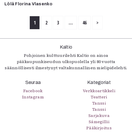
Lölä Florina Vlasenko
1
2
3
…
46
>
Kaltio
Pohjoinen kulttuurilehti Kaltio on ainoa
pääkaupunkiseudun ulkopuolella yli 80 vuotta
säännöllisesti ilmestynyt valtakunnallinen mielipidelehti.
Seuraa
Kategoriat
Facebook
Verkkoartikkeli
Instagram
Teatteri
Tanssi
Tanssi
Sarjakuva
Sámegillii
Pääkirjoitus