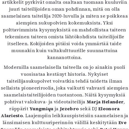
artikkelit pyrkivät omalta osaltaan tuomaan kuuluviin
juuri taiteilijoiden oman pohdinnan, mitä on olla
saamelainen taiteilija 2020-luvulla ja miten se poikkeaa
aiempien sukupolvien kokemuksista. Yksi
polttavimmista kysymyksistä on mahdollistaa taiteen
tekeminen taiteen omista lähtökohdista taiteilijoille
itselleen. Kokijoiden pitäisi voida ymmärtää taide
muunakin kuin valtakulttuurille suunnattuina
kannanottoina.
Modernilla saamelaisella taiteella on jo ainakin puoli
vuosisataa kestänyt historia. Nykyiset
taiteilijasukupolvet voivatkin tehdä taidetta ilman
sellaista pioneeriroolia, joka vaikutti vahvasti aiempien
saamelaistaiteilijoiden tuotantoon. Näitä kysymyksiä
pohtivat valokuva- ja videotaiteilija
Marja Helander
,
räppärit
Yungmiqu
ja
Jezebro
sekä DJ
Eleonora
Alariesto
. Laajempiin leikkauspisteisiin saamelaisen ja
länsimaisen kulttuuriperinnön välillä keskitytään
Eve