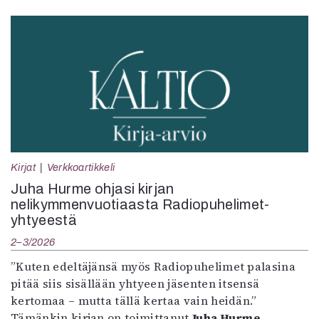
Kirjat
Verkkoartikkeli
Juha Hurme ohjasi kirjan
nelikymmenvuotiaasta Radiopuhelimet-
yhtyeestä
2–3/2026
”Kuten edeltäjänsä myös Radiopuhelimet palasina
pitää siis sisällään yhtyeen jäsenten itsensä
kertomaa – mutta tällä kertaa vain heidän.”
Tämänkin kirjan on toimittanut
Juha Hurme
.