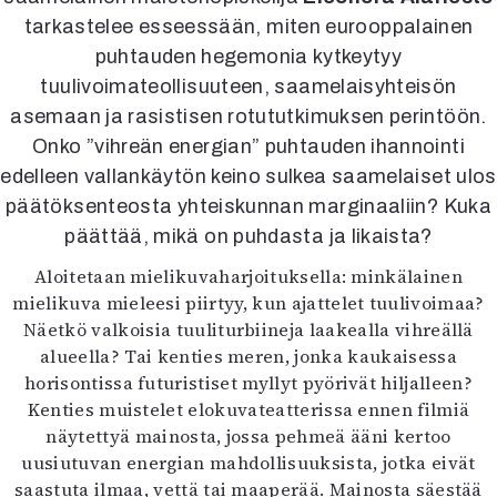
Kirjat
tarkastelee esseessään, miten eurooppalainen
In English
puhtauden hegemonia kytkeytyy
Esitystaide
tuulivoimateollisuuteen, saamelaisyhteisön
Arkisto
asemaan ja rasistisen rotututkimuksen perintöön.
Onko ”vihreän energian” puhtauden ihannointi
Lehdet
edelleen vallankäytön keino sulkea saamelaiset ulos
4/2026
päätöksenteosta yhteiskunnan marginaaliin? Kuka
2–3/2026
päättää, mikä on puhdasta ja likaista?
1/2026
6/2025
Aloitetaan mielikuvaharjoituksella: minkälainen
5/2025 saame
mielikuva mieleesi piirtyy, kun ajattelet tuulivoimaa?
5/2025
Näetkö valkoisia tuuliturbiineja laakealla vihreällä
Lehtiarkisto
alueella? Tai kenties meren, jonka kaukaisessa
horisontissa futuristiset myllyt pyörivät hiljalleen?
Info
Kenties muistelet elokuvateatterissa ennen filmiä
näytettyä mainosta, jossa pehmeä ääni kertoo
Tilaus ja irtonumerot
uusiutuvan energian mahdollisuuksista, jotka eivät
Yhteistyössä
saastuta ilmaa, vettä tai maaperää. Mainosta säestää
Toimitus