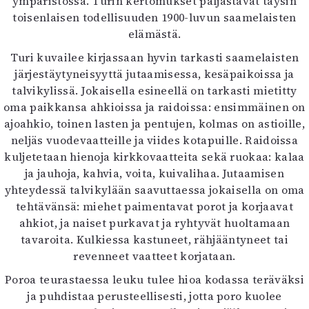
ympäristössä. Turin kertomukset paljastavat täysin
toisenlaisen todellisuuden 1900-luvun saamelaisten
elämästä.
Turi kuvailee kirjassaan hyvin tarkasti saamelaisten
järjestäytyneisyyttä jutaamisessa, kesäpaikoissa ja
talvikylissä. Jokaisella esineellä on tarkasti mietitty
oma paikkansa ahkioissa ja raidoissa: ensimmäinen on
ajoahkio, toinen lasten ja pentujen, kolmas on astioille,
neljäs vuodevaatteille ja viides kotapuille. Raidoissa
kuljetetaan hienoja kirkkovaatteita sekä ruokaa: kalaa
ja jauhoja, kahvia, voita, kuivalihaa. Jutaamisen
yhteydessä talvikylään saavuttaessa jokaisella on oma
tehtävänsä: miehet paimentavat porot ja korjaavat
ahkiot, ja naiset purkavat ja ryhtyvät huoltamaan
tavaroita. Kulkiessa kastuneet, rähjääntyneet tai
revenneet vaatteet korjataan.
Poroa teurastaessa leuku tulee hioa kodassa teräväksi
ja puhdistaa perusteellisesti, jotta poro kuolee