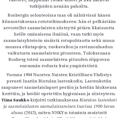
tutkijoiden nenään pahoilta.
Rosbergin selonteoissa taas oli nähtävissä hänen
kiinnostuksensa rotututkimukseen: hän ei pelkästään
arvostellut saamelaisten siisteyttä pitäen likaisuutta
heille ominaisena ilmiönä, vaan tutki myös
saamelaisyhteisön sisäistä rotupuhtautta sekä muun
muassa elintapojen, ruokavalion ja ravinnonlaadun
vaikutusta saamelaisten pituuteen. Tuloksenaan
Rosberg totesi saamelaisten pituuden riippuvan
enemmän rodusta kuin ympäristöstä.
Vuonna 1904 Nuorten Naisten Kristillinen Yhdistys
perusti Inariin Riutulan lastenkodin. Lastenkotiin
saapuneet saamelaislapset pestiin ja heidän hiuksensa
kerittiin, ja heidät opetettiin hygieniaan ja siisteyteen.
Tiina Saukko
kirjoitti tutkimuksessa
Riutulan lastenkoti
ja saamelaislasten suomalaistaminen Inarissa 1900-luvun
alussa
(2012), miten NNKY:n toiminta muistutti