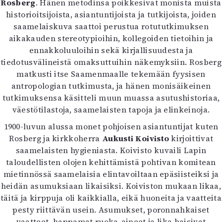
Rosberg
. Hänen metodinsa poikkesivat monista muista
historioitsijoista, asiantuntijoista ja tutkijoista, joiden
saamelaiskuva saattoi perustua rotututkimuksen
aikakauden stereotypioihin, kollegoiden tietoihin ja
ennakkoluuloihin sekä kirjallisuudesta ja
tiedotusvälineistä omaksuttuihin näkemyksiin. Rosberg
matkusti itse Saamenmaalle tekemään fyysisen
antropologian tutkimusta, ja hänen monisäikeinen
tutkimuksensa käsitteli muun muassa asutushistoriaa,
väestötilastoja, saamelaisten tapoja ja elinkeinoja.
1900-luvun alussa monet pohjoisen asiantuntijat kuten
Rosberg ja kirkkoherra
Aukusti Koivisto
kirjoittivat
saamelaisten hygieniasta. Koivisto kuvaili Lapin
taloudellisten olojen kehittämistä pohtivan komitean
mietinnössä saamelaisia elintavoiltaan epäsiisteiksi ja
heidän asumuksiaan likaisiksi. Koiviston mukaan likaa,
täitä ja kirppuja oli kaikkialla, eikä huoneita ja vaatteita
pesty riittävän usein. Asumukset, poronnahkaiset
vaatteet, happamat ruoka-aineet ja lika haisivat