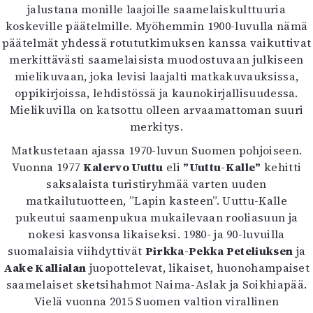
jalustana monille laajoille saamelaiskulttuuria
koskeville päätelmille. Myöhemmin 1900-luvulla nämä
päätelmät yhdessä rotututkimuksen kanssa vaikuttivat
merkittävästi saamelaisista muodostuvaan julkiseen
mielikuvaan, joka levisi laajalti matkakuvauksissa,
oppikirjoissa, lehdistössä ja kaunokirjallisuudessa.
Mielikuvilla on katsottu olleen arvaamattoman suuri
merkitys.
Matkustetaan ajassa 1970-luvun Suomen pohjoiseen.
Vuonna 1977
Kalervo Uuttu
eli
”Uuttu-Kalle”
kehitti
saksalaista turistiryhmää varten uuden
matkailutuotteen, ”Lapin kasteen”. Uuttu-Kalle
pukeutui saamenpukua mukailevaan rooliasuun ja
nokesi kasvonsa likaiseksi. 1980- ja 90-luvuilla
suomalaisia viihdyttivät
Pirkka-Pekka Peteliuksen
ja
Aake Kallialan
juopottelevat, likaiset, huonohampaiset
saamelaiset sketsihahmot Naima-Aslak ja Soikhiapää.
Vielä vuonna 2015 Suomen valtion virallinen