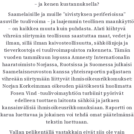
– ja kenen kustannuksella?
Saamelaisille ja muille ”sivistyksen periferioissa”
asuville tuulivoima – ja laajemmin teollinen maankäyttö
– on kaikkea muuta kuin puhdasta. Alati kiihtyvä
vihreän siirtymän teollisuus saastuttaa maat, vedet ja
ilman, sillä ilman kaivosteollisuutta, sähkölinjoja ja
tieverkostoja ei tuulivoimapuistoa rakenneta. Tämän
vuoden tammikuun lopussa Amnesty Internationalin
haaratoimisto Norjassa, Ruotsissa ja Suomessa julkaisi
Saamelaisneuvoston kanssa yhteisraportin paljastaen
vihreään siirtymään liittyvät ihmisoikeusrikkomukset:
Norjan Korkeimman oikeuden päätöksestä huolimatta
Fosen Vind -tuulivoimayhtiön turbiinit pyörivät
edelleen tuottaen laitonta sähköä ja jatkaen
kansainvälisiä ihmisoikeusrikkomuksiaan. Raportti on
karua luettavaa ja jokainen voi tehdä omat päätelmänsä
tekstin luettuaan.
Vallan pelikentällä vastakkain eivät siis ole vain