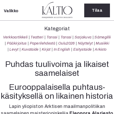
Tilaa
Valikko
Sulje
Kategoriat
Kategoriat
Verkkoartikkeli
Verkkoartikkeli
Teatteri
Tanssi
Tanssi
Sarjakuva
Sámegillii
Teatteri
Pääkirjoitus
Paperilehdestä
Oulu2026
Näyttelyt
Musiikki
Tanssi
Levyt
Kuvataide
Kirjat
In English
Esitystaide
Arkisto
Tanssi
Sarjakuva
Puhdas tuulivoima ja likaiset
Sámegillii
saamelaiset
Pääkirjoitus
Paperilehdestä
Eurooppalaisella puhtaus­
Oulu2026
Näyttelyt
käsityksellä on likainen historia
Musiikki
Levyt
Lapin yliopiston Arktisen maailmanpolitiikan
Kuvataide
saamelainen maisteriopiskelija
Eleonora Alariesto