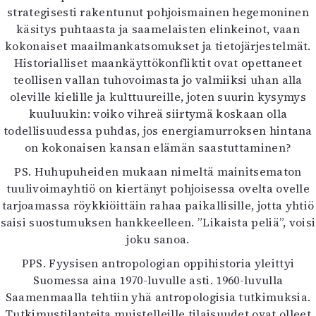
strategisesti rakentunut pohjoismainen hegemoninen
käsitys puhtaasta ja saamelaisten elinkeinot, vaan
kokonaiset maailmankatsomukset ja tietojärjestelmät.
Historialliset maankäyttökonfliktit ovat opettaneet
teollisen vallan tuhovoimasta jo valmiiksi uhan alla
oleville kielille ja kulttuureille, joten suurin kysymys
kuuluukin: voiko vihreä siirtymä koskaan olla
todellisuudessa puhdas, jos energiamurroksen hintana
on kokonaisen kansan elämän saastuttaminen?
PS. Huhupuheiden mukaan nimeltä mainitsematon
tuulivoimayhtiö on kiertänyt pohjoisessa ovelta ovelle
tarjoamassa röykkiöittäin rahaa paikallisille, jotta yhtiö
saisi suostumuksen hankkeelleen. ”Likaista peliä”, voisi
joku sanoa.
PPS. Fyysisen antropologian oppihistoria yleittyi
Suomessa aina 1970-luvulle asti. 1960-luvulla
Saamenmaalla tehtiin yhä antropologisia tutkimuksia.
Tutkimustilanteita muistelleille tilaisuudet ovat olleet