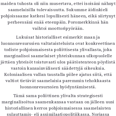
maiden tuhosta oli niin musertava, ettei isoisäni nähnyt
saamelaisilla tulevaisuutta. Sukumme äidinkieli
pohjoissaame katkesi lopullisesti häneen, eikä siirtynyt
perheessäni enää eteenpäin. Poromerkkinsä hän
vaihtoi moottoripyörään.
Lukuisat historialliset esimerkit maan ja
luonnonresurssien valtataisteluista ovat konkreettinen
todiste pohjoismaisesta poliittisesta ylivallasta, joka
marginalisoi saamelaiset yhteiskunnan ulkopuolelle
jättäen yhteisöt toistuvasti ulos päätöstenteon pöydistä
vastoin kansainvälisesti säädettyjä oikeuksia.
Koloniaalisen vallan taustalla piilee ajatus siitä, että
valtiot tietävät saamelaisia paremmin tehokkaasta
luonnonresurssien hyödyntämisestä.
Tämä sama poliittinen ylivalta strategisesti
marginalisoitua saamenkansaa vastaan on jälleen uusi
historiallinen kerros pohjoismaisessa saamelaisten
sulauttamis- eli assimilaatiopolitiikassa. Norjassa