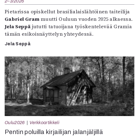
2–3/2026
Pietarissa opiskellut brasilialaislähtöinen taiteilija
Gabriel Gram
muutti Ouluun vuoden 2025 alkaessa.
Jela Seppä
jututti tatuoijana työskentelevää Gramia
tämän esikoisnäyttelyn yhteydessä.
Jela Seppä
Oulu2026
Verkkoartikkeli
Pentin poluilla kirjailijan jalanjäljillä