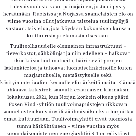
tulevaisuudesta vaan painajainen, josta ei pysty
heräämään. Ruotsissa ja Norjassa saamelaisten elo on
viime vuosina ollut jatkuvaa taistelua tuulimyllyjä
vastaan: taistelua, jota käydään kokonaisen kansan
kulttuurista ja elämästä itsestään.
Tuuliteollisuudelle olennainen infrastruktuuri –
tieverkostot, sähkölinjat ja niin edelleen – halkovat
ikiaikaisia laidunalueita, häiritsevät porojen
laidunkiertoa ja tuhoavat luontaiselinkeinoille kuten
marjastukselle, metsästykselle sekä
käsityömateriaalien keruulle elintärkeitä maita. Elämää
uhkaava katastrofi saavutti eräänlaisen kliimaksin
lokakuussa 2021, kun Norjan korkein oikeus päätti
Fosen Vind -yhtiön tuulivoimapuistojen rikkovan
saamelaisten kansainvälisiä ihmisoikeuksia harjoittaa
omaa kulttuuriaan. Tuulivoimayhtiöt eivät tuomiosta
tunnu hätkähtäneen – viime vuosina myös
suomalaisomisteinen energiayhtiö St1 on edistänyt