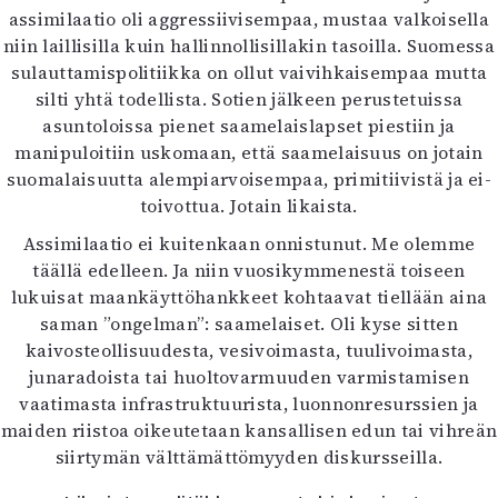
assimilaatio oli aggressiivisempaa, mustaa valkoisella
niin laillisilla kuin hallinnollisillakin tasoilla. Suomessa
sulauttamispolitiikka on ollut vaivihkaisempaa mutta
silti yhtä todellista. Sotien jälkeen perustetuissa
asuntoloissa pienet saamelaislapset piestiin ja
manipuloitiin uskomaan, että saamelaisuus on jotain
suomalaisuutta alempiarvoisempaa, primitiivistä ja ei-
toivottua. Jotain likaista.
Assimilaatio ei kuitenkaan onnistunut. Me olemme
täällä edelleen. Ja niin vuosikymmenestä toiseen
lukuisat maankäyttöhankkeet kohtaavat tiellään aina
saman ”ongelman”: saamelaiset. Oli kyse sitten
kaivosteollisuudesta, vesivoimasta, tuulivoimasta,
junaradoista tai huoltovarmuuden varmistamisen
vaatimasta infrastruktuurista, luonnonresurssien ja
maiden riistoa oikeutetaan kansallisen edun tai vihreän
siirtymän välttämättömyyden diskursseilla.