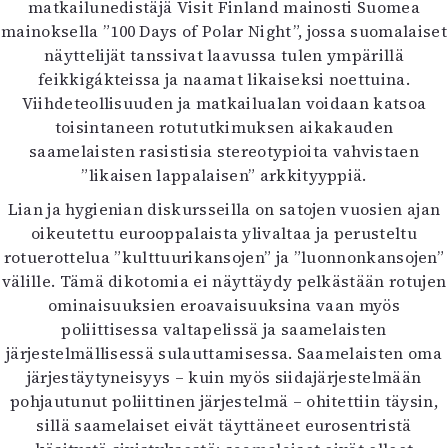
matkailunedistäjä Visit Finland mainosti Suomea
mainoksella ”100 Days of Polar Night”, jossa suomalaiset
näyttelijät tanssivat laavussa tulen ympärillä
feikkigákteissa ja naamat likaiseksi noettuina.
Viihdeteollisuuden ja matkailualan voidaan katsoa
toisintaneen rotututkimuksen aikakauden
saamelaisten rasistisia stereotypioita vahvistaen
”likaisen lappalaisen” arkkityyppiä.
Lian ja hygienian diskursseilla on satojen vuosien ajan
oikeutettu eurooppalaista ylivaltaa ja perusteltu
rotuerottelua ”kulttuurikansojen” ja ”luonnonkansojen”
välille. Tämä dikotomia ei näyttäydy pelkästään rotujen
ominaisuuksien eroavaisuuksina vaan myös
poliittisessa valtapelissä ja saamelaisten
järjestelmällisessä sulauttamisessa. Saamelaisten oma
järjestäytyneisyys – kuin myös siidajärjestelmään
pohjautunut poliittinen järjestelmä – ohitettiin täysin,
sillä saamelaiset eivät täyttäneet eurosentristä