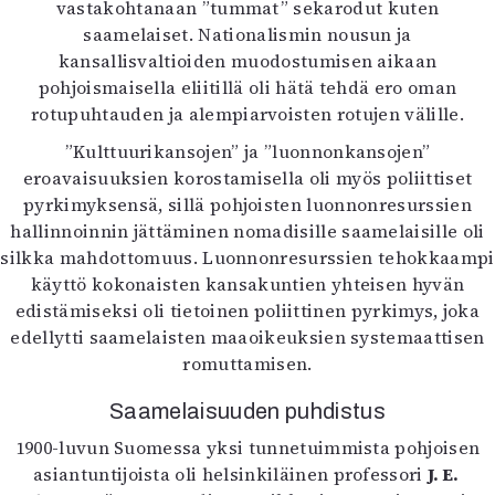
vastakohtanaan ”tummat” sekarodut kuten
saamelaiset. Nationalismin nousun ja
kansallisvaltioiden muodostumisen aikaan
pohjoismaisella eliitillä oli hätä tehdä ero oman
rotupuhtauden ja alempiarvoisten rotujen välille.
”Kulttuurikansojen” ja ”luonnonkansojen”
eroavaisuuksien korostamisella oli myös poliittiset
pyrkimyksensä, sillä pohjoisten luonnonresurssien
hallinnoinnin jättäminen nomadisille saamelaisille oli
silkka mahdottomuus. Luonnonresurssien tehokkaampi
käyttö kokonaisten kansakuntien yhteisen hyvän
edistämiseksi oli tietoinen poliittinen pyrkimys, joka
edellytti saamelaisten maaoikeuksien systemaattisen
romuttamisen.
Saamelaisuuden puhdistus
1900-luvun Suomessa yksi tunnetuimmista pohjoisen
asiantuntijoista oli helsinkiläinen professori
J. E.