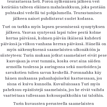
teurastaessa heti. Poron nylkemisen jälkeen veri
kerätään talteen eläimen mahalaukkuun, joka pestään
puhtaaksi vedellä tai pohjalumella. Teurastamisen
jälkeen naiset puhdistavat suolet kodassa.
Turi on tarkka myös lapsen pesemisessä synnytyksen
jälkeen. Vauvan syntyessä lapsi tulee pestä kolme
kertaa päivässä, kolmen päivän ikäisenä kahdesti
päivässä ja viikon vanhana kerran päivässä. Hänellä on
myös näkemyksensä saamelaisten ulkonäköön ja
siisteyteen: Turin mukaan jotkut saamelaiset eivät pese
kasvojaan ja ovat tummia, koska ovat aina säiden
armoilla tuulessa ja auringossa sekä nuotioiden ja
savukotien tulien savun keskellä. Poronnahka käy
hänen mukaansa pahanhajuiseksi kastuessaan, jos
sisna ei kuivu kunnolla. Kuvailuissaan Turi myös
paheksuu epäsiistejä saamelaisia, jos he eivät vaihda
vaatteitaan tullessaan kokouspaikkoihin tai taloihin.
Turin kuvausten perusteella saamelaisten