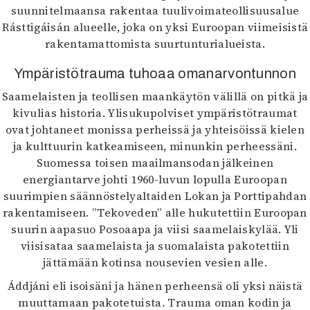
suunnitelmaansa rakentaa tuulivoimateollisuusalue
Rásttigáisán alueelle, joka on yksi Euroopan viimeisistä
rakentamattomista suurtunturialueista.
Ympäristötrauma tuhoaa omanarvontunnon
Saamelaisten ja teollisen maankäytön välillä on pitkä ja
kivulias historia. Ylisukupolviset ympäristötraumat
ovat johtaneet monissa perheissä ja yhteisöissä kielen
ja kulttuurin katkeamiseen, minunkin perheessäni.
Suomessa toisen maailmansodan jälkeinen
energiantarve johti 1960-luvun lopulla Euroopan
suurimpien säännöstelyaltaiden Lokan ja Porttipahdan
rakentamiseen. ”Tekoveden” alle hukutettiin Euroopan
suurin aapasuo Posoaapa ja viisi saamelaiskylää. Yli
viisisataa saamelaista ja suomalaista pakotettiin
jättämään kotinsa nousevien vesien alle.
Áddjáni eli isoisäni ja hänen perheensä oli yksi näistä
muuttamaan pakotetuista. Trauma oman kodin ja