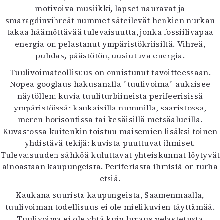
motivoiva musiikki, lapset nauravat ja
Mediatiedot
smaragdinvihreät nummet säteilevät henkien nurkan
Kaltio ry
takaa häämöttävää tulevaisuutta, jonka fossiilivapaa
energia on pelastanut ympäristökriisiltä. Vihreä,
puhdas, päästötön, uusiutuva energia.
Tuulivoimateollisuus on onnistunut tavoitteessaan.
Nopea googlaus hakusanalla ”tuulivoima” aukaisee
näytölleni kuvia tuuliturbiineista perifeerisissä
ympäristöissä: kaukaisilla nummilla, saaristossa,
meren horisontissa tai kesäisillä metsäalueilla.
Kuvastossa kuitenkin toistuu maisemien lisäksi toinen
yhdistävä tekijä: kuvista puuttuvat ihmiset.
Tulevaisuuden sähköä kuluttavat yhteiskunnat löytyvät
ainoastaan kaupungeista. Periferiasta ihmisiä on turha
etsiä.
Kaukana suurista kaupungeista, Saamenmaalla,
tuulivoiman todellisuus ei ole mielikuvien täyttämää.
Tuulivoima ei ole yhtä kuin lupaus pelastetusta