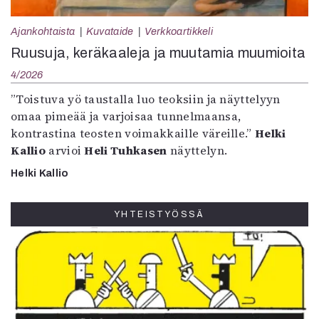
Ajankohtaista
Kuvataide
Verkkoartikkeli
Ruusuja, keräkaaleja ja muutamia muumioita
4/2026
”Toistuva yö taustalla luo teoksiin ja näyttelyyn
omaa pimeää ja varjoisaa tunnelmaansa,
kontrastina teosten voimakkaille väreille.”
Helki
Kallio
arvioi
Heli Tuhkasen
näyttelyn.
Helki Kallio
YHTEISTYÖSSÄ