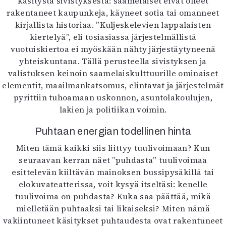
käsitystä sivistyksestä: saamelaiset eivät olleet
rakentaneet kaupunkeja, käyneet sotia tai omanneet
kirjallista historiaa. ”Kuljeskelevien lappalaisten
kiertelyä”, eli tosiasiassa järjestelmällistä
vuotuiskiertoa ei myöskään nähty järjestäytyneenä
yhteiskuntana. Tällä perusteella sivistyksen ja
valistuksen keinoin saamelaiskulttuurille ominaiset
elementit, maailmankatsomus, elintavat ja järjestelmät
pyrittiin tuhoamaan uskonnon, asuntolakoulujen,
lakien ja politiikan voimin.
Puhtaan energian todellinen hinta
Miten tämä kaikki siis liittyy tuulivoimaan? Kun
seuraavan kerran näet ”puhdasta” tuulivoimaa
esittelevän kiiltävän mainoksen bussipysäkillä tai
elokuvateatterissa, voit kysyä itseltäsi: kenelle
tuulivoima on puhdasta? Kuka saa päättää, mikä
mielletään puhtaaksi tai likaiseksi? Miten nämä
vakiintuneet käsitykset puhtaudesta ovat rakentuneet