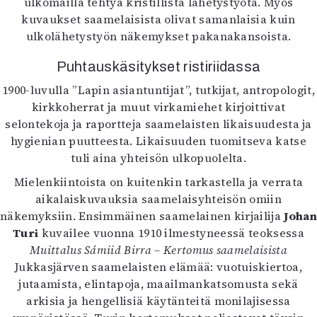
ulkomailla tehtyä kristillistä lähetystyötä. Myös
kuvaukset saamelaisista olivat samanlaisia kuin
ulkolähetystyön näkemykset pakanakansoista.
Puhtauskäsitykset ristiriidassa
1900-luvulla ”Lapin asiantuntijat”, tutkijat, antropologit,
kirkkoherrat ja muut virkamiehet kirjoittivat
selontekoja ja raportteja saamelaisten likaisuudesta ja
hygienian puutteesta. Likaisuuden tuomitseva katse
tuli aina yhteisön ulkopuolelta.
Mielenkiintoista on kuitenkin tarkastella ja verrata
aikalaiskuvauksia saamelaisyhteisön omiin
näkemyksiin. Ensimmäinen saamelainen kirjailija
Johan
Turi
kuvailee vuonna 1910 ilmestyneessä teoksessa
Muittalus Sámiid Birra – Kertomus saamelaisista
Jukkasjärven saamelaisten elämää: vuotuiskiertoa,
jutaamista, elintapoja, maailmankatsomusta sekä
arkisia ja hengellisiä käytänteitä monilajisessa