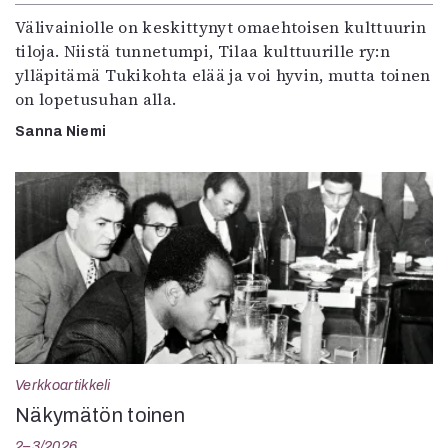
Välivainiolle on keskittynyt omaehtoisen kulttuurin
tiloja. Niistä tunnetumpi, Tilaa kulttuurille ry:n
ylläpitämä Tukikohta elää ja voi hyvin, mutta toinen
on lopetusuhan alla.
Sanna Niemi
Verkkoartikkeli
Näkymätön toinen
2–3/2026