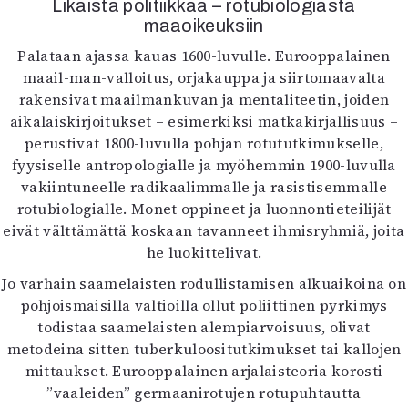
Likaista politiikkaa – rotubiologiasta
maaoikeuksiin
Palataan ajassa kauas 1600-luvulle. Eurooppalainen
maail-man-valloitus, orjakauppa ja siirtomaavalta
rakensivat maailmankuvan ja mentaliteetin, joiden
aikalaiskirjoitukset – esimerkiksi matkakirjallisuus –
perustivat 1800-luvulla pohjan rotututkimukselle,
fyysiselle antropologialle ja myöhemmin 1900-luvulla
vakiintuneelle radikaalimmalle ja rasistisemmalle
rotubiologialle. Monet oppineet ja luonnontieteilijät
eivät välttämättä koskaan tavanneet ihmisryhmiä, joita
he luokittelivat.
Jo varhain saamelaisten rodullistamisen alkuaikoina on
pohjoismaisilla valtioilla ollut poliittinen pyrkimys
todistaa saamelaisten alempiarvoisuus, olivat
metodeina sitten tuberkuloositutkimukset tai kallojen
mittaukset. Eurooppalainen arjalaisteoria korosti
”vaaleiden” germaanirotujen rotupuhtautta