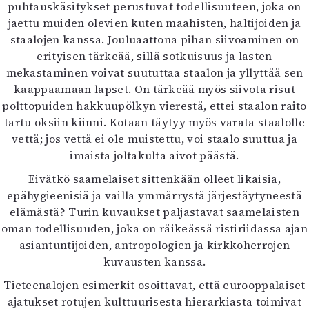
puhtauskäsitykset perustuvat todellisuuteen, joka on
jaettu muiden olevien kuten maahisten, haltijoiden ja
staalojen kanssa. Jouluaattona pihan siivoaminen on
erityisen tärkeää, sillä sotkuisuus ja lasten
mekastaminen voivat suututtaa staalon ja yllyttää sen
kaappaamaan lapset. On tärkeää myös siivota risut
polttopuiden hakkuupölkyn vierestä, ettei staalon raito
tartu oksiin kiinni. Kotaan täytyy myös varata staalolle
vettä; jos vettä ei ole muistettu, voi staalo suuttua ja
imaista joltakulta aivot päästä.
Eivätkö saamelaiset sittenkään olleet likaisia,
epähygieenisiä ja vailla ymmärrystä järjestäytyneestä
elämästä? Turin kuvaukset paljastavat saamelaisten
oman todellisuuden, joka on räikeässä ristiriidassa ajan
asiantuntijoiden, antropologien ja kirkkoherrojen
kuvausten kanssa.
Tieteenalojen esimerkit osoittavat, että eurooppalaiset
ajatukset rotujen kulttuurisesta hierarkiasta toimivat