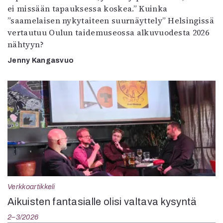
ei missään tapauksessa koskea.” Kuinka
”saamelaisen nykytaiteen suurnäyttely” Helsingissä
vertautuu Oulun taidemuseossa alkuvuodesta 2026
nähtyyn?
Jenny Kangasvuo
Verkkoartikkeli
Aikuisten fantasialle olisi valtava kysyntä
2–3/2026