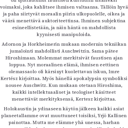
on ujuttautunut faustisen kulttuurin sisäiseksi
voimaksi, joka kahlitsee ihmisen valtaansa. Tällöin hyvä
ja paha siirtyvät moraalin piirin ulkopuolelle, oikea ja
väärä menettävä auktoriteettinsa. Ihminen subjektina
esineellistetään, ja näin häntä on mahdollista
kyynisesti manipuloida.
Adornon ja Horkheimerin mukaan modernin tekniikan
jumalointi mahdollisti Auschwitzin. Sama pätee
Hiroshimaan. Molemmat merkitsivät faustisen ajan
loppua. Nyt moraalinen elämä, ihmisen eettinen
olemassaolo oli kärsinyt kuolettavan iskun, Imre
Kertész kirjoittaa. Myös hänellä apokalypsin symboliksi
nousee Auschwitz. Kun mukaan otetaan Hiroshima,
kaikki intellektuaaliset ja teologiset käsitteet
menettävät merkityksensä, Kertesz kirjoittaa.
Holokaustin ja ydinaseen käytön jälkeen kaikki asiat
planeetallamme ovat muuttuneet toisiksi, Yrjö Kallinen
painottaa. Mutta me elämme yhä unessa, harhan