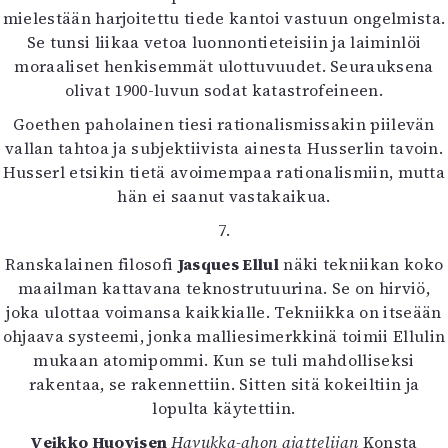
mielestään harjoitettu tiede kantoi vastuun ongelmista.
Se tunsi liikaa vetoa luonnontieteisiin ja laiminlöi
moraaliset henkisemmät ulottuvuudet. Seurauksena
olivat 1900-luvun sodat katastrofeineen.
Goethen paholainen tiesi rationalismissakin piilevän
vallan tahtoa ja subjektiivista ainesta Husserlin tavoin.
Husserl etsikin tietä avoimempaa rationalismiin, mutta
hän ei saanut vastakaikua.
7.
Ranskalainen filosofi
Jasques Ellul
näki tekniikan koko
maailman kattavana teknostrutuurina. Se on hirviö,
joka ulottaa voimansa kaikkialle. Tekniikka on itseään
ohjaava systeemi, jonka malliesimerkkinä toimii Ellulin
mukaan atomipommi. Kun se tuli mahdolliseksi
rakentaa, se rakennettiin. Sitten sitä kokeiltiin ja
lopulta käytettiin.
Veikko Huovisen
Havukka-ahon ajattelijan
Konsta