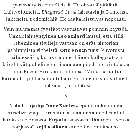
parissa työskennelleistä. He olivat älykkäitä,
kultivoituneita,
Bhagavad Gitaa
lainaavia ja Dantensa
lukeneita tiedemiehiä. He raakalaistuivat nopeasti.
Vain muutamat fyysikot vastustivat pommin käyttöä.
Unkarilaissyntyinen
Leo Szilard
lausui, että sillä
iskeminen siviilejä vastaan on eräs historian
pahimmista virheistä.
Otto Frisch
tunsi kuvotusta
nähdessään, kuinka monet hänen kollegoistaan
kiirehtivät puhelimeen tilaamaan pöydän ravintolasta
juhliakseen Hiroshiman tuhoa. ”Minusta tuntui
karmealta juhlia sadantuhannen ihmisen väkivaltaista
kuolemaa”, hän totesi.
3.
Nobel-kirjailija
Imre Kertész
epäili, onko ennen
Auschwitzia ja Hiroshimaa humanismia edes ollut
lainkaan olemassa. Kirjoituksessaan ”Ihminen itsensä
varjossa”
Yrjö Kallinen
sanoo kokemuksensa