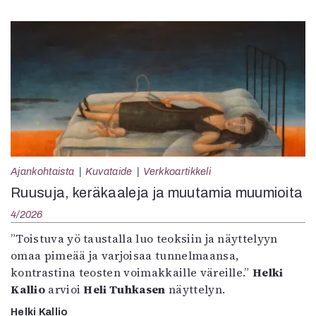
Ajankohtaista
Kuvataide
Verkkoartikkeli
Ruusuja, keräkaaleja ja muutamia muumioita
4/2026
”Toistuva yö taustalla luo teoksiin ja näyttelyyn
omaa pimeää ja varjoisaa tunnelmaansa,
kontrastina teosten voimakkaille väreille.”
Helki
Kallio
arvioi
Heli Tuhkasen
näyttelyn.
Helki Kallio