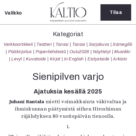
Tilaa
Valikko
Sulje
Kategoriat
Kategoriat
Verkkoartikkeli
Verkkoartikkeli
Teatteri
Tanssi
Tanssi
Sarjakuva
Sámegillii
Teatteri
Pääkirjoitus
Paperilehdestä
Oulu2026
Näyttelyt
Musiikki
Tanssi
Levyt
Kuvataide
Kirjat
In English
Esitystaide
Arkisto
Tanssi
Sarjakuva
Sienipilven varjo
Sámegillii
Pääkirjoitus
Ajatuksia kesällä 2025
Paperilehdestä
Juhani Rantala
mietti voimakkainta väkivaltaa ja
Oulu2026
ihmiskunnan päätymistä siihen Hiroshiman
Näyttelyt
räjähdyksen 80-vuotispäivän tienoolla.
Musiikki
Levyt
1.
Kuvataide