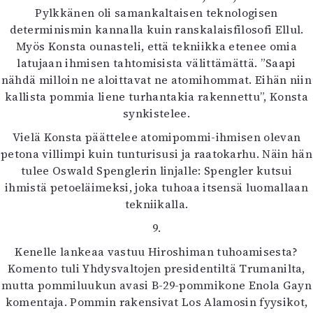
Pylkkänen oli samankaltaisen teknologisen
determinismin kannalla kuin ranskalaisfilosofi Ellul.
Myös Konsta ounasteli, että tekniikka etenee omia
latujaan ihmisen tahtomisista välittämättä. ”Saapi
nähdä milloin ne aloittavat ne atomihommat. Eihän niin
kallista pommia liene turhantakia rakennettu”, Konsta
synkistelee.
Vielä Konsta päättelee atomipommi-ihmisen olevan
petona villimpi kuin tunturisusi ja raatokarhu. Näin hän
tulee Oswald Spenglerin linjalle: Spengler kutsui
ihmistä petoeläimeksi, joka tuhoaa itsensä luomallaan
tekniikalla.
9.
Kenelle lankeaa vastuu Hiroshiman tuhoamisesta?
Komento tuli Yhdysvaltojen presidentiltä Trumanilta,
mutta pommiluukun avasi B-29-pommikone Enola Gayn
komentaja. Pommin rakensivat Los Alamosin fyysikot,