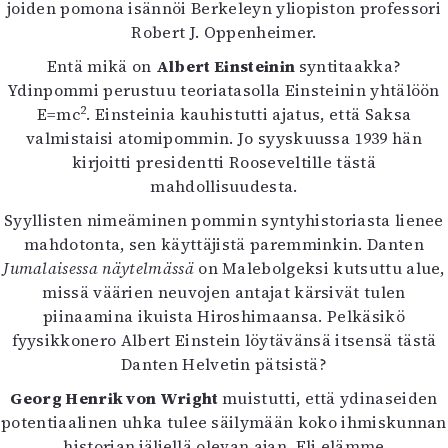
joiden pomona isännöi Berkeleyn yliopiston professori
Robert J. Oppenheimer.
Entä mikä on
Albert Einsteinin
syntitaakka?
Ydinpommi perustuu teoriatasolla Einsteinin yhtälöön
2
E=mc
. Einsteinia kauhistutti ajatus, että Saksa
valmistaisi atomipommin. Jo syyskuussa 1939 hän
kirjoitti presidentti Rooseveltille tästä
mahdollisuudesta.
Syyllisten nimeäminen pommin syntyhistoriasta lienee
mahdotonta, sen käyttäjistä paremminkin. Danten
Jumalaisessa näytelmässä
on Malebolgeksi kutsuttu alue,
missä väärien neuvojen antajat kärsivät tulen
piinaamina ikuista Hiroshimaansa. Pelkäsikö
fyysikkonero Albert Einstein löytävänsä itsensä tästä
Danten Helvetin pätsistä?
Georg Henrik von Wright
muistutti, että ydinaseiden
potentiaalinen uhka tulee säilymään koko ihmiskunnan
historian jäljellä olevan ajan. Eli elämme