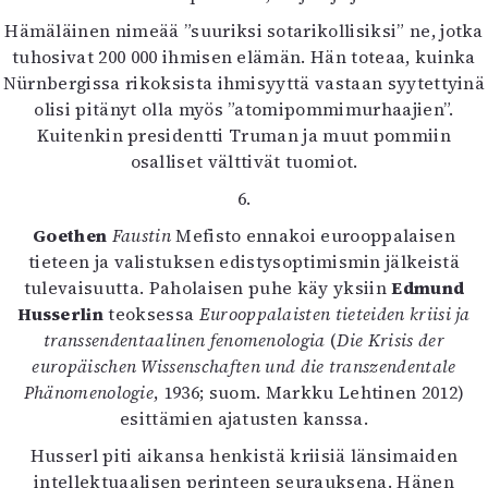
Hämäläinen nimeää ”suuriksi sotarikollisiksi” ne, jotka
tuhosivat 200 000 ihmisen elämän. Hän toteaa, kuinka
Nürnbergissa rikoksista ihmisyyttä vastaan syytettyinä
olisi pitänyt olla myös ”atomipommimurhaajien”.
Kuitenkin presidentti Truman ja muut pommiin
osalliset välttivät tuomiot.
6.
Goethen
Faustin
Mefisto ennakoi eurooppalaisen
tieteen ja valistuksen edistysoptimismin jälkeistä
tulevaisuutta. Paholaisen puhe käy yksiin
Edmund
Husserlin
teoksessa
Eurooppalaisten tieteiden kriisi ja
transsendentaalinen fenomenologia
(
Die Krisis der
europäischen Wissenschaften und die transzendentale
Phänomenologie
, 1936; suom. Markku Lehtinen 2012)
esittämien ajatusten kanssa.
Husserl piti aikansa henkistä kriisiä länsimaiden
intellektuaalisen perinteen seurauksena. Hänen