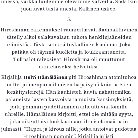
unessa, vaikka luulemme olevamme valveilla. Sodatkin
juontuvat tästä unesta, Kallinen uskoo.
5.
Hiroshiman rakennukset raunioituivat. Radioaktiivinen
säteily alkoi salakavalasti tuhota henkiinjääneiden
elimistöä. Tästä seurasi tuskallinen kuolema. Joka
paikka oli täynnä kuolleita ja loukkaantuneita.
Tulipalot raivosivat. Hiroshima oli muuttunut
dantelaiseksi helvetiksi.
Kirjailija
Helvi Hämäläinen
piti Hiroshiman atomituhoa
miltei julmenpana ihmisen häpäisynä kuin natsien
keskitysleirejä. Hän kauhisteli kuvia nahattomiksi
palaneista lasten kasvoista ja muista kärsimyksistä,
joita pommin pudottaminen aiheutti viattomille
uhreille. Hämäläinen kirjoitti, ettei ole mitään syytä,
joka oikeuttaisi loukkaamaan ihmiselämää näin
julmasti. ”Häpeä ja kirous nille, jotka antoivat pudottaa
Hiroshiman pommin”, kirjailija julisti.