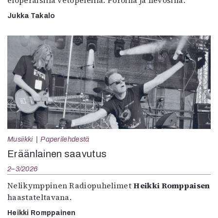
eloperäisillä vetopeleillä. Poroilla ja hevosilla.”
Jukka Takalo
Musiikki
Paperilehdestä
Eräänlainen saavutus
2–3/2026
Nelikymppinen Radiopuhelimet
Heikki Romppaisen
haastateltavana.
Heikki Romppainen