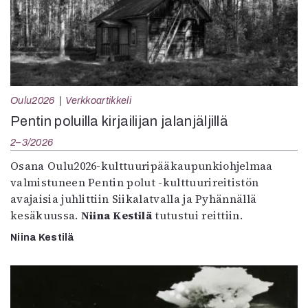
Oulu2026
Verkkoartikkeli
Pentin poluilla kirjailijan jalanjäljillä
2–3/2026
Osana Oulu2026-kulttuuripääkaupunkiohjelmaa
valmistuneen Pentin polut -kulttuurireitistön
avajaisia juhlittiin Siikalatvalla ja Pyhännällä
kesäkuussa.
Niina Kestilä
tutustui reittiin.
Niina Kestilä