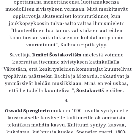
opettamana menettäneensä luottamuksensa
muodollisen sivistyksen voimaan. Mitä merkitsevät
oppiarvot ja akateemiset loppututkinnot, kun
joukkopsykoosin tulva-aalto valtaa ihmismielet?
”Ihanteellinen luottamus valistuksen aatteiden
kohottavaan vaikutukseen on kohdallani pahoin
vaurioitunut”, Kallinen ripittäytyy.
Säveltäjä
Dmitri Šostakovitšin
mielestä voimme
kuorruttaa itsemme sivistyksen katinkullalla.
”Väitetään, että keskitysleirien komentajat kuuntelivat
työpäivän päätteeksi Bachia ja Mozartia, rakastivat ja
ymmärsivät heidän musiikkiaan. Minä en voi uskoa,
että he todella kuuntelivat”,
Šostakovitš
epäilee.
4.
Oswald Spenglerin
mukaan 1000-luvulla syntyneelle
länsimaiselle faustiselle kulttuurille oli ominaista
tekniikan mahdin kasvu. Kulttuuri syntyy, kasvaa,
kukoistaa, kuihtuu ja kuolee, Spengler opetti. 1800-