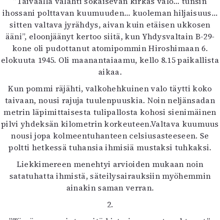
”Taivaalla välähti sokaisevan kirkas valo… tunsin
Kirjat
ihossani polttavan kuumuuden… kuoleman hiljaisuus…
In English
sitten valtava jyrähdys, aivan kuin etäisen ukkosen
Esitystaide
ääni”, eloonjäänyt kertoo siitä, kun Yhdysvaltain B-29-
Arkisto
kone oli pudottanut atomipommin Hiroshimaan 6.
elokuuta 1945. Oli maanantaiaamu, kello 8.15 paikallista
Lehdet
aikaa.
4/2026
Kun pommi räjähti, valkohehkuinen valo täytti koko
2–3/2026
taivaan, nousi rajuja tuulenpuuskia. Noin neljänsadan
1/2026
metrin läpimittaisesta tulipallosta kohosi sienimäinen
6/2025
pilvi yhdeksän kilometrin korkeuteen.Valtava kuumuus
5/2025 saame
nousi jopa kolmeentuhanteen celsiusasteeseen. Se
5/2025
poltti hetkessä tuhansia ihmisiä mustaksi tuhkaksi.
Lehtiarkisto
Liekkimereen menehtyi arvioiden mukaan noin
satatuhatta ihmistä, säteilysairauksiin myöhemmin
Info
ainakin saman verran.
Tilaus ja irtonumerot
2.
Yhteistyössä
Toimitus