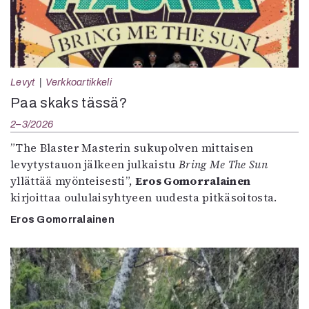
Levyt
Verkkoartikkeli
Paa skaks tässä?
2–3/2026
”The Blaster Masterin sukupolven mittaisen
levytystauon jälkeen julkaistu
Bring Me The Sun
yllättää myönteisesti”,
Eros Gomorralainen
kirjoittaa oululaisyhtyeen uudesta pitkäsoitosta.
Eros Gomorralainen