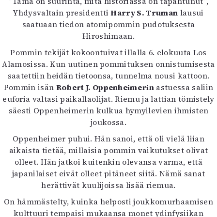
”Tämä on suurinta, mitä historiassa on tapahtunut”,
Mediatiedot
Yhdysvaltain presidentti
Harry S. Truman
lausui
Kaltio ry
saatuaan tiedon atomipommin pudotuksesta
Hiroshimaan.
Pommin tekijät kokoontuivat illalla 6. elokuuta Los
Alamosissa. Kun uutinen pommituksen onnistumisesta
saatettiin heidän tietoonsa, tunnelma nousi kattoon.
Pommin isän
Robert J. Oppenheimerin
astuessa saliin
euforia valtasi paikallaolijat. Riemu ja lattian tömistely
säesti Oppenheimerin kulkua hymyilevien ihmisten
joukossa.
Oppenheimer puhui. Hän sanoi, että oli vielä liian
aikaista tietää, millaisia pommin vaikutukset olivat
olleet. Hän jatkoi kuitenkin olevansa varma, että
japanilaiset eivät olleet pitäneet siitä. Nämä sanat
herättivät kuulijoissa lisää riemua.
On hämmästelty, kuinka helposti joukkomurhaamisen
kulttuuri tempaisi mukaansa monet ydinfysiikan