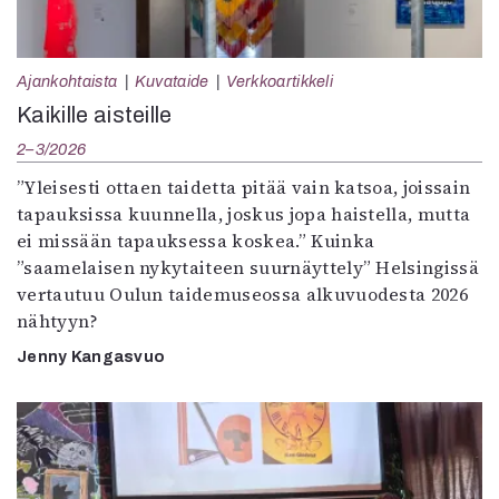
Ajankohtaista
Kuvataide
Verkkoartikkeli
Kaikille aisteille
2–3/2026
”Yleisesti ottaen taidetta pitää vain katsoa, joissain
tapauksissa kuunnella, joskus jopa haistella, mutta
ei missään tapauksessa koskea.” Kuinka
”saamelaisen nykytaiteen suurnäyttely” Helsingissä
vertautuu Oulun taidemuseossa alkuvuodesta 2026
nähtyyn?
Jenny Kangasvuo