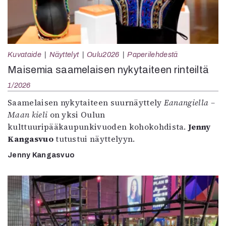
Kuvataide
Näyttelyt
Oulu2026
Paperilehdestä
Maisemia saamelaisen nykytaiteen rinteiltä
1/2026
Saamelaisen nykytaiteen suurnäyttely
Eanangiella –
Maan kieli
on yksi Oulun
kulttuuripääkaupunkivuoden kohokohdista.
Jenny
Kangasvuo
tutustui näyttelyyn.
Jenny Kangasvuo