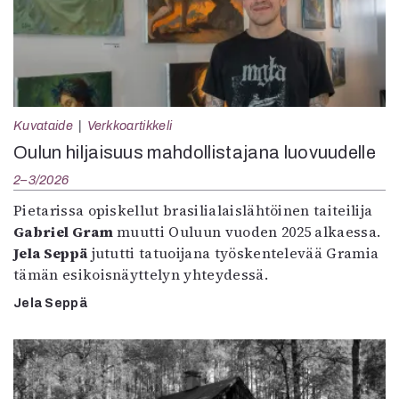
Kuvataide
Verkkoartikkeli
Oulun hiljaisuus mahdollistajana luovuudelle
2–3/2026
Pietarissa opiskellut brasilialaislähtöinen taiteilija
Gabriel Gram
muutti Ouluun vuoden 2025 alkaessa.
Jela Seppä
jututti tatuoijana työskentelevää Gramia
tämän esikoisnäyttelyn yhteydessä.
Jela Seppä