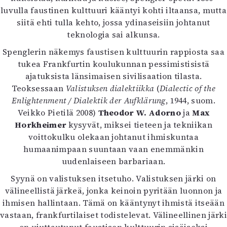
luvulla faustinen kulttuuri kääntyi kohti iltaansa, mutta
siitä ehti tulla kehto, jossa ydinaseisiin johtanut
teknologia sai alkunsa.
Spenglerin näkemys faustisen kulttuurin rappiosta saa
tukea Frankfurtin koulukunnan pessimistisistä
ajatuksista länsimaisen sivilisaation tilasta.
Teoksessaan
Valistuksen dialektiikka
(
Dialectic of the
Enlightenment /
Dialektik der Aufklärung
, 1944, suom.
Veikko Pietilä 2008)
Theodor
W. Adorno
ja
Max
Horkheimer
kysyvät, miksei tieteen ja tekniikan
voittokulku olekaan johtanut ihmiskuntaa
humaanimpaan suuntaan vaan enemmänkin
uudenlaiseen barbariaan.
Syynä on valistuksen itsetuho. Valistuksen järki on
välineellistä järkeä, jonka keinoin pyritään luonnon ja
ihmisen hallintaan. Tämä on kääntynyt ihmistä itseään
vastaan, frankfurtilaiset todistelevat. Välineellinen järki