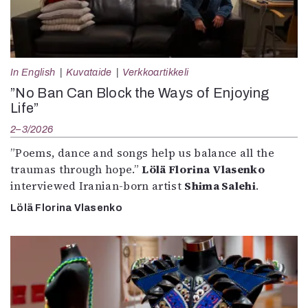
In English
Kuvataide
Verkkoartikkeli
”No Ban Can Block the Ways of Enjoying
Life”
2–3/2026
”Poems, dance and songs help us balance all the
traumas through hope.”
Lölä Florina Vlasenko
interviewed Iranian-born artist
Shima Salehi
.
Lölä Florina Vlasenko