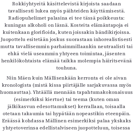
Rokkiyhtyeitä käsittelevistä kirjoista saadaan
tavallisesti lukea myös päihteiden käyttämisestä.
Radiopuhelimet palasina ei tee tässä poikkeusta:
kuningas alkoholi on läsnä. Kosteita elämäntapoja ei
kuitenkaan glorifioida, kuten joissakin bändikirjoissa.
Juopottelu esitetään joskus suorastaan inhorealistisesti
mutta tavallisemmin parhaimmillaankin neutraalisti tai
ehkä vielä useammin yhtyeen toimintaa, jäsenten
henkilökohtaista elämää taikka molempia häiritsevänä
touhuna.
Niin Mäen kuin Mällisenkään kerronta ei ole aivan
kronologista (mistä kissa piirtäjälle sarjakuvassa myös
huomauttaa). Yhtäällä mennään tapahtumakokonaisuus
(esimerkiksi kiertue) tai teema (kuten oman
jälkikasvun edesottamukset) kerrallaan, toisaalla
otetaan takaumia tai hypätään nopeastikin eteenpäin.
Eräässä kohdassa Mällinen esimerkiksi palaa ykskaks
yhtyetoverinsa edellistalviseen juopotteluun, toisessa