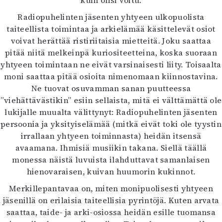
kuin olisi voitu.
Radiopuhelinten jäsenten yhtyeen ulkopuolista
taiteellista toimintaa ja arkielämää käsittelevät osiot
voivat herättää ristiriitaisia mietteitä. Joku saattaa
pitää niitä melkeinpä kuriositeetteina, koska suoraan
yhtyeen toimintaan ne eivät varsinaisesti liity. Toisaalta
moni saattaa pitää osioita nimenomaan kiinnostavina.
Ne tuovat osuvamman sanan puutteessa
”viehättävästikin” esiin sellaista, mitä ei välttämättä ole
lukijalle muualta välittynyt: Radiopuhelinten jäsenten
persoonia ja yksityiselämää (mitkä eivät toki ole tyystin
irrallaan yhtyeen toiminnasta) heidän itsensä
avaamana. Ihmisiä musiikin takana. Siellä täällä
monessa näistä luvuista ilahduttavat samanlaisen
hienovaraisen, kuivan huumorin kukinnot.
Merkillepantavaa on, miten monipuolisesti yhtyeen
jäsenillä on erilaisia taiteellisia pyrintöjä. Kuten arvata
saattaa, taide- ja arki-osiossa heidän esille tuomansa