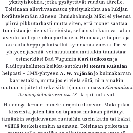
yksityiskohtia, jotka pysäyttävät ruudun äärelle.
Toisinaan alleviivaamaton yksityiskohta saa lukijan
hörähtelemään ääneen. Ihmishahmoja Mäki ei yleensä
piirrä pikkutarkasti mutta siten, että monet saattaa
tunnistaa jo pienistä asioista, sellaisista kuin vartalon
asento tai tapa sukia partaansa. Huomaa, että piirtäjä
on näitä heppuja katsellut kymmeniä vuosia. Paitsi
yhtyeen jäseniä, voi muutamia muitakin tunnistaa:
esimerkiksi Bad Vugumin
Kari Heikosen
ja
Radiopuhelinten keikka-autokuski
Renttu Kuitulan
helposti – CMX-yhtyeen
A. W. Yrjänän
jo kulmakarvan
kaarestakin, mutta jos ei vielä siitä, niin ainakin
ruutuun sijoitetut rekvisiitat (muun muassa
Shamanismi
Tornionjokilaaksossa osa IX
-kirja) auttavat.
Hahmogalleria ei onneksi rajoitu ihmisiin. Mäki pitää
kissoista, joten hän on tapansa mukaan piirtänyt
tämänkin sarjakuvansa ruutuihin usein katin tai kaksi,
välillä keskeiseenkin asemaan. Toisinaan poiketaan