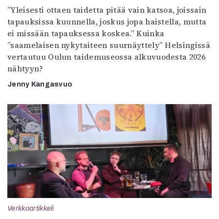
”Yleisesti ottaen taidetta pitää vain katsoa, joissain
tapauksissa kuunnella, joskus jopa haistella, mutta
ei missään tapauksessa koskea.” Kuinka
”saamelaisen nykytaiteen suurnäyttely” Helsingissä
vertautuu Oulun taidemuseossa alkuvuodesta 2026
nähtyyn?
Jenny Kangasvuo
Verkkoartikkeli