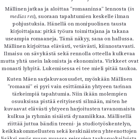
Mällinen jatkaa ja aloittaa ”romaaninsa” lennosta (
in
medias res
), suoraan tapahtumien keskelle ilman
pohjustuksia. Hänellä on monipuolinen tausta
kirjoittajana: pitkä työura toimittajana ja takana
useampia romaaneja. Tämä näkyy, sana on hallussa.
Mällinen kirjoittaa elävästi, vetävästi, kiinnostavasti.
Ilmaisu on sävykästä sekä rennolla otteella kulkevaa
mutta yhtä usein lakonista ja ekonomista. Virkkeet ovat
monasti lyhyitä. Lukemisessa ei tee mieli pitää taukoa.
Kuten Mäen sarjakuvaosuudet, myöskään Mällisen
”romaani” ei pyri vain esittämään yhtyeen tarinan
tärkeimpiä tapahtumia. Niin ikään molempien
osuuksissa pistää erityisesti silmään, miten he
kuvaavat elävästi yhtyeen harjoitusten tavanomaista
kulkua ja ryhmän sisäistä dynamiikkaa. Mällisellä
riittää juttua bändin treeni- ja studiotyöskentelyn,
keikkakommellusten sekä keskinäisten yhteenottojen
lisäksi myös muun muassa reissujen taukoruokailuista,