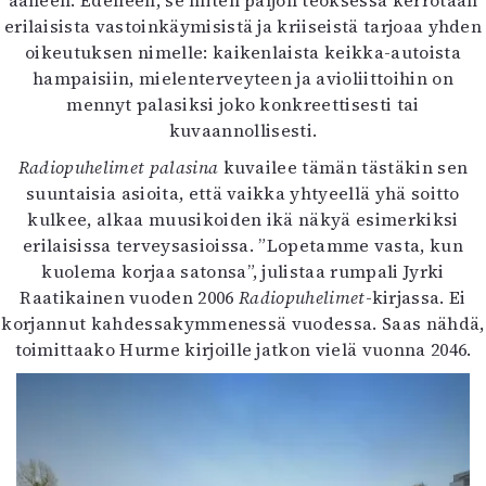
ääneen. Edelleen, se miten paljon teoksessa kerrotaan
erilaisista vastoinkäymisistä ja kriiseistä tarjoaa yhden
oikeutuksen nimelle: kaikenlaista keikka-autoista
hampaisiin, mielenterveyteen ja avioliittoihin on
mennyt palasiksi joko konkreettisesti tai
kuvaannollisesti.
Radiopuhelimet palasina
kuvailee tämän tästäkin sen
suuntaisia asioita, että vaikka yhtyeellä yhä soitto
kulkee, alkaa muusikoiden ikä näkyä esimerkiksi
erilaisissa terveysasioissa. ”Lopetamme vasta, kun
kuolema korjaa satonsa”, julistaa rumpali Jyrki
Raatikainen vuoden 2006
Radiopuhelimet
-kirjassa. Ei
korjannut kahdessakymmenessä vuodessa. Saas nähdä,
toimittaako Hurme kirjoille jatkon vielä vuonna 2046.