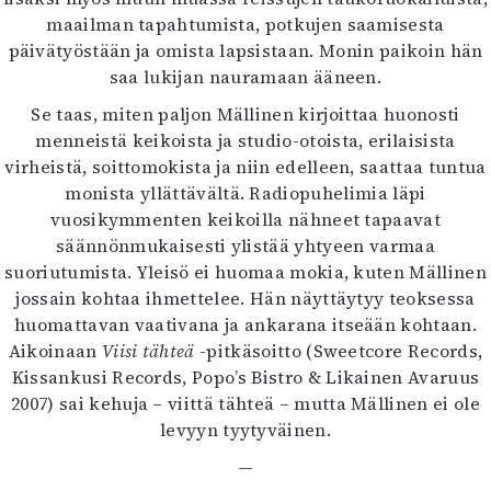
maailman tapahtumista, potkujen saamisesta
päivätyöstään ja omista lapsistaan. Monin paikoin hän
saa lukijan nauramaan ääneen.
Se taas, miten paljon Mällinen kirjoittaa huonosti
menneistä keikoista ja studio-otoista, erilaisista
virheistä, soittomokista ja niin edelleen, saattaa tuntua
monista yllättävältä. Radiopuhelimia läpi
vuosikymmenten keikoilla nähneet tapaavat
säännönmukaisesti ylistää yhtyeen varmaa
suoriutumista. Yleisö ei huomaa mokia, kuten Mällinen
jossain kohtaa ihmettelee. Hän näyttäytyy teoksessa
huomattavan vaativana ja ankarana itseään kohtaan.
Aikoinaan
Viisi tähteä
-pitkäsoitto (Sweetcore Records,
Kissankusi Records, Popo’s Bistro & Likainen Avaruus
2007) sai kehuja – viittä tähteä – mutta Mällinen ei ole
levyyn tyytyväinen.
—