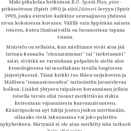
Mäki pikakelaa hetkeässä
K.O.
-lp:stä
Pian, pian
-
pitkäsoittoon (Spirit 1991) ja siitä
Jäämeri
-levyyn (Spirit
1992), jonka esittelee kaikkine seuraajineen yhdessä
sivun kokoisessa kuvassa. Välillä vain hypätään asiasta
toiseen, kuten ihmisaivoilla on luonnostaan tapana
toimia.
Muistelu on sellaista, kun mieliimme eivät aina jää
tarinan kannalta ”olennaisimmat” tai ”tärkeimmät”
asiat, eivätkä ne varsinkaan pulpahtele sieltä ulos
kronologisessa tai muullakaan tavalla loogisessa
järjestyksessä. Tämä kaikki tuo Mäen sarjakuvien ja
Mällisen ”romaaniosuuden” tarinointiin jutustelevaa
kulkua. Lisäksi yhtyeen taipaleen kuvaaminen jollain
toisella tavoin olisi tuonut merkittävän riskin
kerrontaan vajoamisesta kaavamaisuuteen.
Kääntöpuolena nyt lukija joutuu joskus miettimään,
ollaanko vielä takaumassa vai joko palattiin
nykyhetkeen. Siirtymiä ei ole aina merkitty niin tarkasti