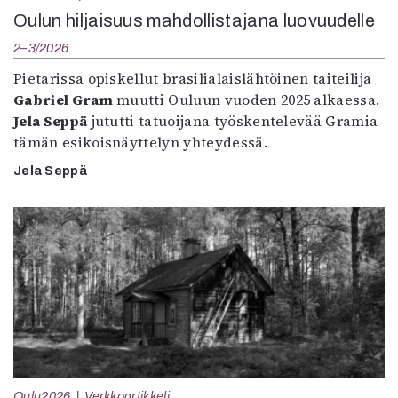
Oulun hiljaisuus mahdollistajana luovuudelle
2–3/2026
Pietarissa opiskellut brasilialaislähtöinen taiteilija
Gabriel Gram
muutti Ouluun vuoden 2025 alkaessa.
Jela Seppä
jututti tatuoijana työskentelevää Gramia
tämän esikoisnäyttelyn yhteydessä.
Jela Seppä
Oulu2026
Verkkoartikkeli