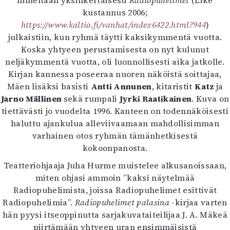
nimeltään yksinkertaisesti
Radiopuhelimet
(Like
Mediatiedot
kustannus 2006;
Kaltio ry
https://www.kaltio.fi/vanhat/index6422.html?944
)
julkaistiin, kun ryhmä täytti kaksikymmentä vuotta.
Koska yhtyeen perustamisesta on nyt kulunut
neljäkymmentä vuotta, oli luonnollisesti aika jatkolle.
Kirjan kannessa poseeraa nuoren näköistä soittajaa,
Mäen lisäksi basisti
Antti Annunen
, kitaristit
Katz
ja
Jarno Mällinen
sekä rumpali
Jyrki Raatikainen
. Kuva on
tiettävästi jo vuodelta 1996. Kanteen on todennäköisesti
haluttu ajankulua alleviivaamaan mahdollisimman
varhainen otos ryhmän tämänhetkisestä
kokoonpanosta.
Teatteriohjaaja Juha Hurme muistelee alkusanoissaan,
miten ohjasi ammoin ”kaksi näytelmää
Radiopuhelimista, joissa Radiopuhelimet esittivät
Radiopuhelimia”.
Radiopuhelimet palasina
-kirjaa varten
hän pyysi itseoppinutta sarjakuvataiteilijaa J. A. Mäkeä
piirtämään yhtyeen uran ensimmäisistä