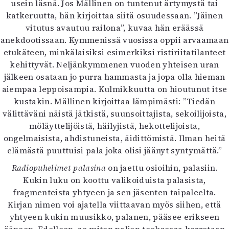
usein läsnä. Jos Mällinen on tuntenut ärtymystä tai
katkeruutta, hän kirjoittaa siitä osuudessaan. ”Jäinen
vitutus avautuu railona”, kuvaa hän eräässä
anekdootissaan. Kymmenissä vuosissa oppii arvaamaan
etukäteen, minkälaisiksi esimerkiksi ristiriitatilanteet
kehittyvät. Neljänkymmenen vuoden yhteisen uran
jälkeen osataan jo purra hammasta ja jopa olla hieman
aiempaa leppoisampia. Kulmikkuutta on hioutunut itse
kustakin. Mällinen kirjoittaa lämpimästi: ”Tiedän
välittäväni näistä jätkistä, suunsoittajista, sekoilijoista,
möläyttelijöistä, häilyjistä, hekottelijoista,
ongelmaisista, ahdistuneista, äidittömistä. Ilman heitä
elämästä puuttuisi pala joka olisi jäänyt syntymättä.”
Radiopuhelimet palasina
on jaettu osioihin, palasiin.
Kukin luku on koottu valikoiduista palasista,
fragmenteista yhtyeen ja sen jäsenten taipaleelta.
Kirjan nimen voi ajatella viittaavan myös siihen, että
yhtyeen kukin muusikko, palanen, pääsee erikseen