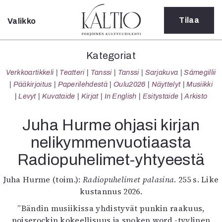
Tilaa
Valikko
Sulje
Kategoriat
Kategoriat
Verkkoartikkeli
Verkkoartikkeli
Teatteri
Tanssi
Tanssi
Sarjakuva
Sámegillii
Teatteri
Pääkirjoitus
Paperilehdestä
Oulu2026
Näyttelyt
Musiikki
Tanssi
Levyt
Kuvataide
Kirjat
In English
Esitystaide
Arkisto
Tanssi
Sarjakuva
Juha Hurme ohjasi kirjan
Sámegillii
nelikymmenvuotiaasta
Pääkirjoitus
Paperilehdestä
Radiopuhelimet-yhtyeestä
Oulu2026
Näyttelyt
Juha Hurme (toim.):
Radiopuhelimet palasina
. 255 s. Like
Musiikki
kustannus 2026.
Levyt
”Bändin musiikissa yhdistyvät punkin raakuus,
Kuvataide
noiserockin kokeellisuus ja spoken word -tyylinen