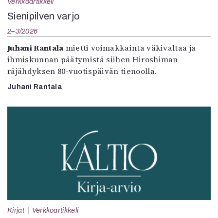
Verkkoartikkeli
Sienipilven varjo
2–3/2026
Juhani Rantala
mietti voimakkainta väkivaltaa ja
ihmiskunnan päätymistä siihen Hiroshiman
räjähdyksen 80-vuotispäivän tienoolla.
Juhani Rantala
Kirjat
Verkkoartikkeli