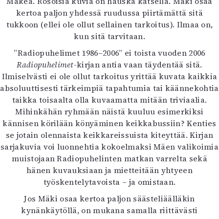
Mäkeä. Rosoisia kuvia on hauska katsella. Mäki osaa
kertoa paljon yhdessä ruudussa piirtämättä sitä
tukkoon (ellei ole ollut sellainen tarkoitus). Ilmaa on,
kun sitä tarvitaan.
”Radiopuhelimet 1986–2006” ei toista vuoden 2006
Radiopuhelimet
-kirjan antia vaan täydentää sitä.
Ilmiselvästi ei ole ollut tarkoitus yrittää kuvata kaikkia
absoluuttisesti tärkeimpiä tapahtumia tai käännekohtia
taikka toisaalta olla kuvaamatta mitään triviaalia.
Mihinkähän ryhmään näistä kuuluu esimerkiksi
kännisen körilään könyäminen keikkabussiin? Kenties
se jotain olennaista keikkareissuista kiteyttää. Kirjan
sarjakuvia voi luonnehtia kokoelmaksi Mäen valikoimia
muistojaan Radiopuhelinten matkan varrelta sekä
hänen kuvauksiaan ja mietteitään yhtyeen
työskentelytavoista – ja omistaan.
Jos Mäki osaa kertoa paljon säästeliäälläkin
kynänkäytöllä, on mukana samalla riittävästi