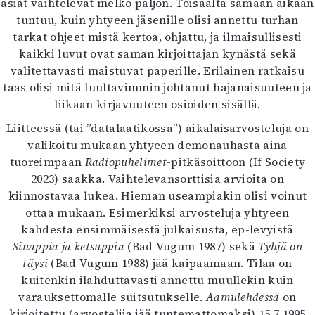
asiat vaihtelevat melko paljon. Toisaalta samaan aikaan
tuntuu, kuin yhtyeen jäsenille olisi annettu turhan
tarkat ohjeet mistä kertoa, ohjattu, ja ilmaisullisesti
kaikki luvut ovat saman kirjoittajan kynästä sekä
valitettavasti maistuvat paperille. Erilainen ratkaisu
taas olisi mitä luultavimmin johtanut hajanaisuuteen ja
liikaan kirjavuuteen osioiden sisällä.
Liitteessä (tai ”datalaatikossa”) aikalaisarvosteluja on
valikoitu mukaan yhtyeen demonauhasta aina
tuoreimpaan
Radiopuhelimet
-pitkäsoittoon (If Society
2023) saakka. Vaihtelevansorttisia arvioita on
kiinnostavaa lukea. Hieman useampiakin olisi voinut
ottaa mukaan. Esimerkiksi arvosteluja yhtyeen
kahdesta ensimmäisestä julkaisusta, ep-levyistä
Sinappia ja ketsuppia
(Bad Vugum 1987) sekä
Tyhjä on
täysi
(Bad Vugum 1988) jää kaipaamaan. Tilaa on
kuitenkin ilahduttavasti annettu muullekin kuin
varauksettomalle suitsutukselle.
Aamulehdessä
on
kirjoitettu (arvostelija jää tuntemattomaksi) 15.7.1995