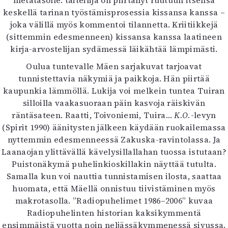
metatasolle: taiteilija on piirtänyt ruutuun itsensä
keskellä tarinan työstämisprosessia kissansa kanssa –
joka välillä myös kommentoi tilannetta. Kriitiikkejä
(sittemmin edesmenneen) kissansa kanssa laatineen
kirja-arvostelijan sydämessä läikähtää lämpimästi.
Oulua tuntevalle Mäen sarjakuvat tarjoavat
tunnistettavia näkymiä ja paikkoja. Hän piirtää
kaupunkia lämmöllä. Lukija voi melkein tuntea Tuiran
silloilla vaakasuoraan päin kasvoja räiskivän
räntäsateen. Raatti, Toivoniemi, Tuira…
K.O.
-levyn
(Spirit 1990) äänitysten jälkeen käydään ruokailemassa
nyttemmin edesmenneessä Zakuska-ravintolassa. Ja
Laanaojan ylittävällä kävelysillallahan tuossa istutaan?
Puistonäkymä puhelinkioskillakin näyttää tutulta.
Samalla kun voi nauttia tunnistamisen ilosta, saattaa
huomata, että Mäellä onnistuu tiivistäminen myös
makrotasolla. ”Radiopuhelimet 1986–2006” kuvaa
Radiopuhelinten historian kaksikymmentä
ensimmäistä vuotta noin neljässäkymmenessä sivussa.