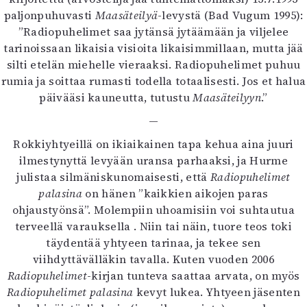
paljonpuhuvasti
Maasäteilyä
-levystä (Bad Vugum 1995):
”Radiopuhelimet saa jytänsä jytäämään ja viljelee
tarinoissaan likaisia visioita likaisimmillaan, mutta jää
silti etelän miehelle vieraaksi. Radiopuhelimet puhuu
rumia ja soittaa rumasti todella totaalisesti. Jos et halua
päivääsi kauneutta, tutustu
Maasäteilyyn
.”
—
Rokkiyhtyeillä on ikiaikainen tapa kehua aina juuri
ilmestynyttä levyään uransa parhaaksi, ja Hurme
julistaa silmäniskunomaisesti, että
Radiopuhelimet
palasina
on hänen ”kaikkien aikojen paras
ohjaustyönsä”. Molempiin uhoamisiin voi suhtautua
terveellä varauksella . Niin tai näin, tuore teos toki
täydentää yhtyeen tarinaa, ja tekee sen
viihdyttävälläkin tavalla. Kuten vuoden 2006
Radiopuhelimet
-kirjan tunteva saattaa arvata, on myös
Radiopuhelimet palasina
kevyt lukea. Yhtyeen jäsenten