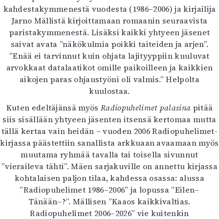
kahdestakymmenestä vuodesta (1986–2006) ja kirjailija
Jarno Mällistä kirjoittamaan romaanin seuraavista
paristakymmenestä. Lisäksi kaikki yhtyeen jäsenet
saivat avata ”näkökulmia poikki taiteiden ja arjen”.
”Enää ei tarvinnut kuin ohjata lajityyppiin kuuluvat
arvokkaat datalaatikot omille paikoilleen ja kaikkien
aikojen paras ohjaustyöni oli valmis.” Helpolta
kuulostaa.
Kuten edeltäjänsä myös
Radiopuhelimet palasina
pitää
siis sisällään yhtyeen jäsenten itsensä kertomaa mutta
tällä kertaa vain heidän – vuoden 2006 Radiopuhelimet-
kirjassa päästettiin sanallista arkkuaan avaamaan myös
muutama ryhmää tavalla tai toisella sivunnut
”vieraileva tähti”. Mäen sarjakuville on annettu kirjassa
kohtalaisen paljon tilaa, kahdessa osassa: alussa
”Radiopuhelimet 1986–2006” ja lopussa ”Eilen–
Tänään–?”. Mällisen ”Kaaos kaikkivaltias.
Radiopuhelimet 2006–2026” vie kuitenkin