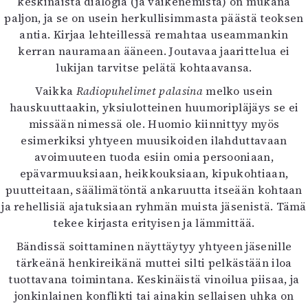
keskinäistä dialogia (ja vaikenemista) on mukana
paljon, ja se on usein herkullisimmasta päästä teoksen
antia. Kirjaa lehteillessä remahtaa useammankin
kerran nauramaan ääneen. Joutavaa jaarittelua ei
lukijan tarvitse pelätä kohtaavansa.
Vaikka
Radiopuhelimet palasina
melko usein
hauskuuttaakin, yksiulotteinen huumoripläjäys se ei
missään nimessä ole. Huomio kiinnittyy myös
esimerkiksi yhtyeen muusikoiden ilahduttavaan
avoimuuteen tuoda esiin omia persooniaan,
epävarmuuksiaan, heikkouksiaan, kipukohtiaan,
puutteitaan, säälimätöntä ankaruutta itseään kohtaan
ja rehellisiä ajatuksiaan ryhmän muista jäsenistä. Tämä
tekee kirjasta erityisen ja lämmittää.
Bändissä soittaminen näyttäytyy yhtyeen jäsenille
tärkeänä henkireikänä muttei silti pelkästään iloa
tuottavana toimintana. Keskinäistä vinoilua piisaa, ja
jonkinlainen konflikti tai ainakin sellaisen uhka on