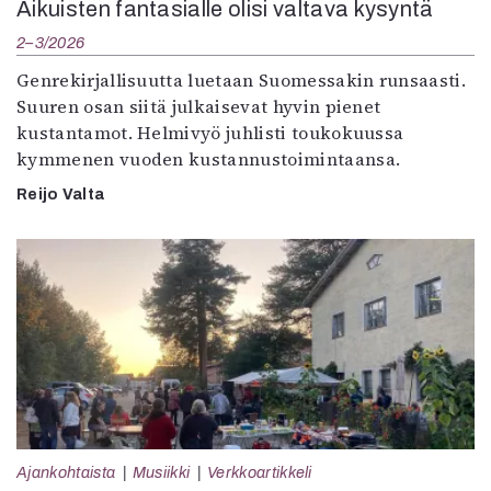
Aikuisten fantasialle olisi valtava kysyntä
2–3/2026
Genrekirjallisuutta luetaan Suomessakin runsaasti.
Suuren osan siitä julkaisevat hyvin pienet
kustantamot. Helmivyö juhlisti toukokuussa
kymmenen vuoden kustannustoimintaansa.
Reijo Valta
Ajankohtaista
Musiikki
Verkkoartikkeli