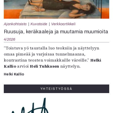
Ajankohtaista
Kuvataide
Verkkoartikkeli
Ruusuja, keräkaaleja ja muutamia muumioita
4/2026
”Toistuva yö taustalla luo teoksiin ja näyttelyyn
omaa pimeää ja varjoisaa tunnelmaansa,
kontrastina teosten voimakkaille väreille.”
Helki
Kallio
arvioi
Heli Tuhkasen
näyttelyn.
Helki Kallio
YHTEISTYÖSSÄ