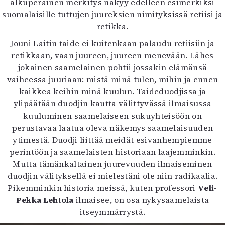
alkuperäinen merkitys näkyy edelleen esimerkiksi
suomalaisille tuttujen juureksien nimityksissä retiisi ja
retikka.
Jouni Laitin taide ei kuitenkaan palaudu retiisiin ja
retikkaan, vaan juureen, juureen menevään. Lähes
jokainen saamelainen pohtii jossakin elämänsä
vaiheessa juuriaan: mistä minä tulen, mihin ja ennen
kaikkea keihin minä kuulun. Taideduodjissa ja
ylipäätään duodjin kautta välittyvässä ilmaisussa
kuuluminen saamelaiseen sukuyhteisöön on
perustavaa laatua oleva näkemys saamelaisuuden
ytimestä. Duodji liittää meidät esivanhempiemme
perintöön ja saamelaisten historiaan laajemminkin.
Mutta tämänkaltainen juurevuuden ilmaiseminen
duodjin välityksellä ei mielestäni ole niin radikaalia.
Pikemminkin historia meissä, kuten professori
Veli-
Pekka Lehtola
ilmaisee, on osa nykysaamelaista
itseymmärrystä.