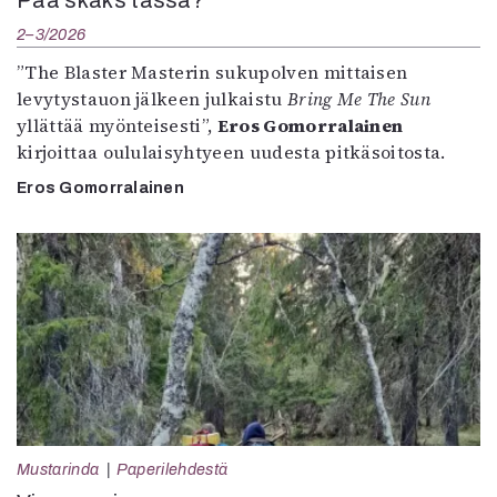
2–3/2026
”The Blaster Masterin sukupolven mittaisen
levytystauon jälkeen julkaistu
Bring Me The Sun
yllättää myönteisesti”,
Eros Gomorralainen
kirjoittaa oululaisyhtyeen uudesta pitkäsoitosta.
Eros Gomorralainen
Mustarinda
Paperilehdestä