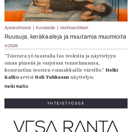
Ajankohtaista
Kuvataide
Verkkoartikkeli
Ruusuja, keräkaaleja ja muutamia muumioita
4/2026
”Toistuva yö taustalla luo teoksiin ja näyttelyyn
omaa pimeää ja varjoisaa tunnelmaansa,
kontrastina teosten voimakkaille väreille.”
Helki
Kallio
arvioi
Heli Tuhkasen
näyttelyn.
Helki Kallio
YHTEISTYÖSSÄ