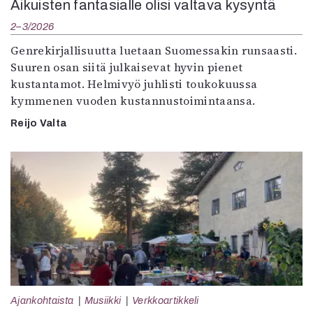
Aikuisten fantasialle olisi valtava kysyntä
2–3/2026
Genrekirjallisuutta luetaan Suomessakin runsaasti.
Suuren osan siitä julkaisevat hyvin pienet
kustantamot. Helmivyö juhlisti toukokuussa
kymmenen vuoden kustannustoimintaansa.
Reijo Valta
Ajankohtaista
Musiikki
Verkkoartikkeli