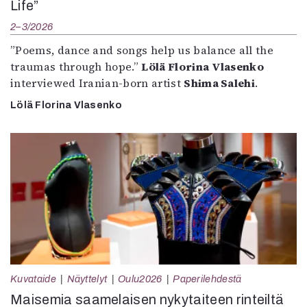
Life”
2–3/2026
”Poems, dance and songs help us balance all the
traumas through hope.”
Lölä Florina Vlasenko
interviewed Iranian-born artist
Shima Salehi
.
Lölä Florina Vlasenko
Kuvataide
Näyttelyt
Oulu2026
Paperilehdestä
Maisemia saamelaisen nykytaiteen rinteiltä