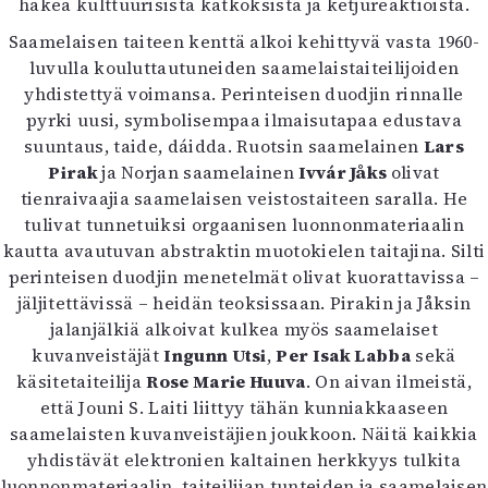
hakea kulttuurisista katkoksista ja ketjureaktioista.
Mediatiedot
Saamelaisen taiteen kenttä alkoi kehittyvä vasta 1960-
Kaltio ry
luvulla kouluttautuneiden saamelaistaiteilijoiden
yhdistettyä voimansa. Perinteisen duodjin rinnalle
pyrki uusi, symbolisempaa ilmaisutapaa edustava
suuntaus, taide, dáidda. Ruotsin saamelainen
Lars
Pirak
ja Norjan saamelainen
Ivvár Jåks
olivat
tienraivaajia saamelaisen veistostaiteen saralla. He
tulivat tunnetuiksi orgaanisen luonnonmateriaalin
kautta avautuvan abstraktin muotokielen taitajina. Silti
perinteisen duodjin menetelmät olivat kuorattavissa –
jäljitettävissä – heidän teoksissaan. Pirakin ja Jåksin
jalanjälkiä alkoivat kulkea myös saamelaiset
kuvanveistäjät
Ingunn Utsi
,
Per Isak Labba
sekä
käsitetaiteilija
Rose Marie Huuva
. On aivan ilmeistä,
että Jouni S. Laiti liittyy tähän kunniakkaaseen
saamelaisten kuvanveistäjien joukkoon. Näitä kaikkia
yhdistävät elektronien kaltainen herkkyys tulkita
luonnonmateriaalin, taiteilijan tunteiden ja saamelaisen