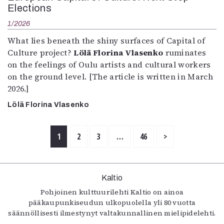
Elections
1/2026
What lies beneath the shiny surfaces of Capital of
Culture project?
Lölä Florina Vlasenko
ruminates
on the feelings of Oulu artists and cultural workers
on the ground level. [The article is written in March
2026.]
Lölä Florina Vlasenko
1
2
3
…
46
>
Kaltio
Pohjoinen kulttuurilehti Kaltio on ainoa
pääkaupunkiseudun ulkopuolella yli 80 vuotta
säännöllisesti ilmestynyt valtakunnallinen mielipidelehti.