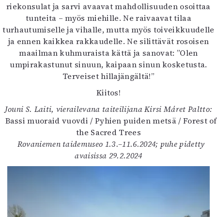
riekonsulat ja sarvi avaavat mahdollisuuden osoittaa
tunteita – myös miehille. Ne raivaavat tilaa
turhautumiselle ja vihalle, mutta myös toiveikkuudelle
ja ennen kaikkea rakkaudelle. Ne silittävät rosoisen
maailman kuhmuraista kättä ja sanovat: ”Olen
umpirakastunut sinuun, kaipaan sinun kosketusta.
Terveiset hillajängältä!”
Kiitos!
Jouni S. Laiti, vierailevana taiteilijana Kirsi Máret Paltto:
Bassi muoraid vuovdi / Pyhien puiden metsä / Forest of
the Sacred Trees
Rovaniemen taidemuseo 1.3.–11.6.2024; puhe pidetty
avaisissa 29.2.2024