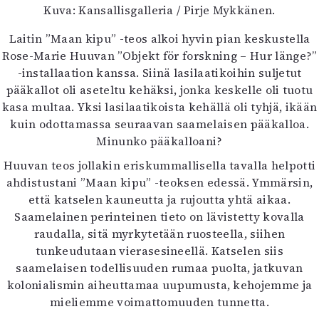
Kuva: Kansallisgalleria / Pirje Mykkänen.
Laitin ”Maan kipu” -teos alkoi hyvin pian keskustella
Rose-Marie Huuvan ”Objekt för forskning – Hur länge?”
-installaation kanssa. Siinä lasilaatikoihin suljetut
pääkallot oli aseteltu kehäksi, jonka keskelle oli tuotu
kasa multaa. Yksi lasilaatikoista kehällä oli tyhjä, ikään
kuin odottamassa seuraavan saamelaisen pääkalloa.
Minunko pääkalloani?
Huuvan teos jollakin eriskummallisella tavalla helpotti
ahdistustani ”Maan kipu” -teoksen edessä. Ymmärsin,
että katselen kauneutta ja rujoutta yhtä aikaa.
Saamelainen perinteinen tieto on lävistetty kovalla
raudalla, sitä myrkytetään ruosteella, siihen
tunkeudutaan vierasesineellä. Katselen siis
saamelaisen todellisuuden rumaa puolta, jatkuvan
kolonialismin aiheuttamaa uupumusta, kehojemme ja
mieliemme voimattomuuden tunnetta.