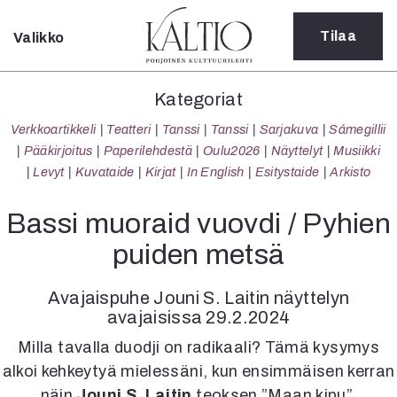
Tilaa
Valikko
Sulje
Kategoriat
Kategoriat
Verkkoartikkeli
Verkkoartikkeli
Teatteri
Tanssi
Tanssi
Sarjakuva
Sámegillii
Teatteri
Pääkirjoitus
Paperilehdestä
Oulu2026
Näyttelyt
Musiikki
Tanssi
Levyt
Kuvataide
Kirjat
In English
Esitystaide
Arkisto
Tanssi
Sarjakuva
Bassi muoraid vuovdi / Pyhien
Sámegillii
puiden metsä
Pääkirjoitus
Paperilehdestä
Avajaispuhe Jouni S. Laitin näyttelyn
Oulu2026
avajaisissa 29.2.2024
Näyttelyt
Musiikki
Milla tavalla duodji on radikaali? Tämä kysymys
Levyt
alkoi kehkeytyä mielessäni, kun ensimmäisen kerran
Kuvataide
näin
Jouni S. Laitin
teoksen ”Maan kipu”.