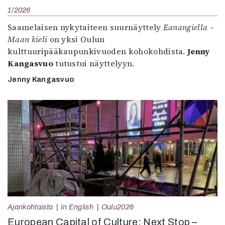
1/2026
Saamelaisen nykytaiteen suurnäyttely
Eanangiella –
Maan kieli
on yksi Oulun
kulttuuripääkaupunkivuoden kohokohdista.
Jenny
Kangasvuo
tutustui näyttelyyn.
Jenny Kangasvuo
Ajankohtaista
In English
Oulu2026
European Capital of Culture: Next Stop –