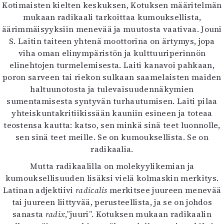
Kotimaisten kielten keskuksen, Kotuksen määritelmän
mukaan radikaali tarkoittaa kumouksellista,
äärimmäisyyksiin menevää ja muutosta vaativaa. Jouni
S. Laitin taiteen yhtenä moottorina on ärtymys, jopa
viha oman elinympäristön ja kulttuuriperinnön
elinehtojen turmelemisesta. Laiti kanavoi pahkaan,
poron sarveen tai riekon sulkaan saamelaisten maiden
haltuunotosta ja tulevaisuudennäkymien
sumentamisesta syntyvän turhautumisen. Laiti pilaa
yhteiskuntakritiikissään kauniin esineen ja toteaa
teostensa kautta: katso, sen minkä sinä teet luonnolle,
sen sinä teet meille. Se on kumouksellista. Se on
radikaalia.
Mutta radikaalilla on molekyylikemian ja
kumouksellisuuden lisäksi vielä kolmaskin merkitys.
Latinan adjektiivi
radicalis
merkitsee juureen menevää
tai juureen liittyvää, perusteellista, ja se on johdos
sanasta
radix
,”juuri”. Kotuksen mukaan radikaalin