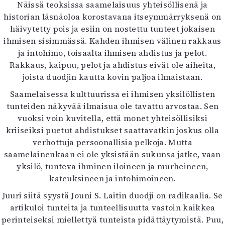
Näissä teoksissa saamelaisuus yhteisöllisenä ja
historian läsnäoloa korostavana itseymmärryksenä on
häivytetty pois ja esiin on nostettu tunteet jokaisen
ihmisen sisimmässä. Kahden ihmisen välinen rakkaus
ja intohimo, toisaalta ihmisen ahdistus ja pelot.
Rakkaus, kaipuu, pelot ja ahdistus eivät ole aiheita,
joista duodjin kautta kovin paljoa ilmaistaan.
Saamelaisessa kulttuurissa ei ihmisen yksilöllisten
tunteiden näkyvää ilmaisua ole tavattu arvostaa. Sen
vuoksi voin kuvitella, että monet yhteisöllisiksi
kriiseiksi puetut ahdistukset saattavatkin joskus olla
verhottuja persoonallisia pelkoja. Mutta
saamelainenkaan ei ole yksistään sukunsa jatke, vaan
yksilö, tunteva ihminen iloineen ja murheineen,
kateuksineen ja intohimoineen.
Juuri siitä syystä Jouni S. Laitin duodji on radikaalia. Se
artikuloi tunteita ja tunteellisuutta vastoin kaikkea
perinteiseksi miellettyä tunteista pidättäytymistä. Puu,