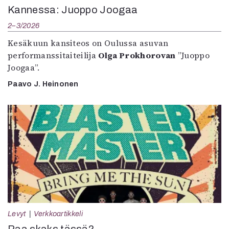
Kannessa: Juoppo Joogaa
2–3/2026
Kesäkuun kansiteos on Oulussa asuvan
performanssitaiteilija
Olga Prokhorovan
”Juoppo
Joogaa”.
Paavo J. Heinonen
Levyt
Verkkoartikkeli
Paa skaks tässä?