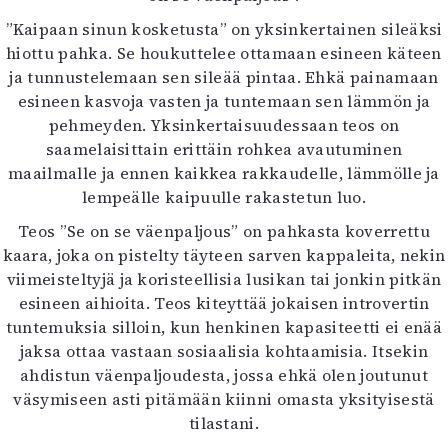
”Kaipaan sinun kosketusta” on yksinkertainen sileäksi
hiottu pahka. Se houkuttelee ottamaan esineen käteen
ja tunnustelemaan sen sileää pintaa. Ehkä painamaan
esineen kasvoja vasten ja tuntemaan sen lämmön ja
pehmeyden. Yksinkertaisuudessaan teos on
saamelaisittain erittäin rohkea avautuminen
maailmalle ja ennen kaikkea rakkaudelle, lämmölle ja
lempeälle kaipuulle rakastetun luo.
Teos ”Se on se väenpaljous” on pahkasta koverrettu
kaara, joka on pistelty täyteen sarven kappaleita, nekin
viimeisteltyjä ja koristeellisia lusikan tai jonkin pitkän
esineen aihioita. Teos kiteyttää jokaisen introvertin
tuntemuksia silloin, kun henkinen kapasiteetti ei enää
jaksa ottaa vastaan sosiaalisia kohtaamisia. Itsekin
ahdistun väenpaljoudesta, jossa ehkä olen joutunut
väsymiseen asti pitämään kiinni omasta yksityisestä
tilastani.