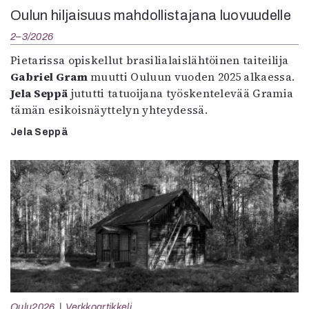
Oulun hiljaisuus mahdollistajana luovuudelle
2–3/2026
Pietarissa opiskellut brasilialaislähtöinen taiteilija
Gabriel Gram
muutti Ouluun vuoden 2025 alkaessa.
Jela Seppä
jututti tatuoijana työskentelevää Gramia
tämän esikoisnäyttelyn yhteydessä.
Jela Seppä
Oulu2026
Verkkoartikkeli