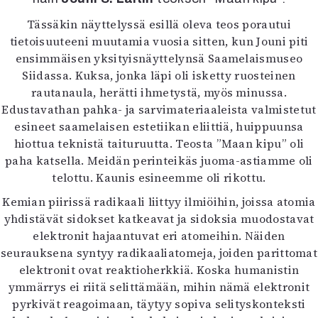
Kirjat
In English
Tässäkin näyttelyssä esillä oleva teos porautui
Esitystaide
tietoisuuteeni muutamia vuosia sitten, kun Jouni piti
Arkisto
ensimmäisen yksityisnäyttelynsä Saamelaismuseo
Siidassa. Kuksa, jonka läpi oli isketty ruosteinen
rautanaula, herätti ihmetystä, myös minussa.
Lehdet
Edustavathan pahka- ja sarvimateriaaleista valmistetut
4/2026
esineet saamelaisen estetiikan eliittiä, huippuunsa
2–3/2026
hiottua teknistä taituruutta. Teosta ”Maan kipu” oli
1/2026
paha katsella. Meidän perinteikäs juoma-astiamme oli
6/2025
telottu. Kaunis esineemme oli rikottu.
5/2025 saame
Kemian piirissä radikaali liittyy ilmiöihin, joissa atomia
5/2025
yhdistävät sidokset katkeavat ja sidoksia muodostavat
Lehtiarkisto
elektronit hajaantuvat eri atomeihin. Näiden
seurauksena syntyy radikaaliatomeja, joiden parittomat
Info
elektronit ovat reaktioherkkiä. Koska humanistin
Tilaus ja irtonumerot
ymmärrys ei riitä selittämään, mihin nämä elektronit
Yhteistyössä
pyrkivät reagoimaan, täytyy sopiva selityskonteksti
Toimitus