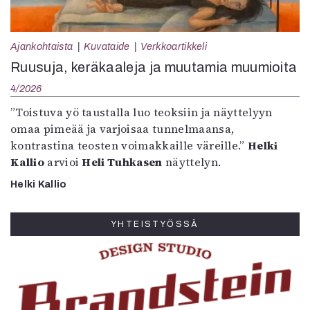
Ajankohtaista
Kuvataide
Verkkoartikkeli
Ruusuja, keräkaaleja ja muutamia muumioita
4/2026
”Toistuva yö taustalla luo teoksiin ja näyttelyyn
omaa pimeää ja varjoisaa tunnelmaansa,
kontrastina teosten voimakkaille väreille.”
Helki
Kallio
arvioi
Heli Tuhkasen
näyttelyn.
Helki Kallio
YHTEISTYÖSSÄ