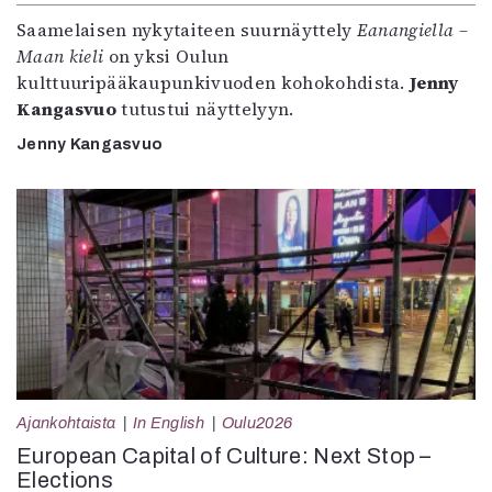
Saamelaisen nykytaiteen suurnäyttely
Eanangiella –
Maan kieli
on yksi Oulun
kulttuuripääkaupunkivuoden kohokohdista.
Jenny
Kangasvuo
tutustui näyttelyyn.
Jenny Kangasvuo
Ajankohtaista
In English
Oulu2026
European Capital of Culture: Next Stop –
Elections