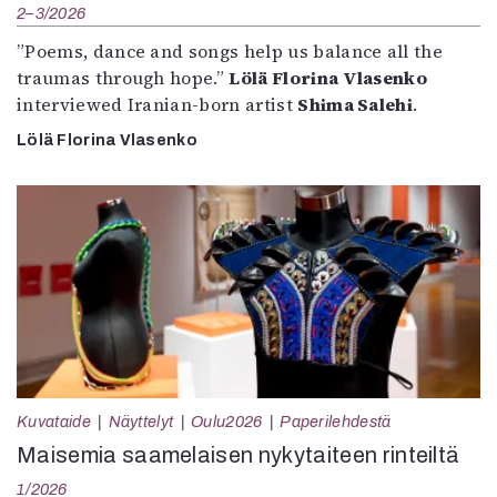
2–3/2026
”Poems, dance and songs help us balance all the
traumas through hope.”
Lölä Florina Vlasenko
interviewed Iranian-born artist
Shima Salehi
.
Lölä Florina Vlasenko
Kuvataide
Näyttelyt
Oulu2026
Paperilehdestä
Maisemia saamelaisen nykytaiteen rinteiltä
1/2026