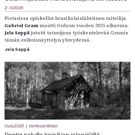
2–3/2026
Pietarissa opiskellut brasilialaislähtöinen taiteilija
Gabriel Gram
muutti Ouluun vuoden 2025 alkaessa.
Jela Seppä
jututti tatuoijana työskentelevää Gramia
tämän esikoisnäyttelyn yhteydessä.
Jela Seppä
Oulu2026
Verkkoartikkeli
Pentin poluilla kirjailijan jalanjäljillä