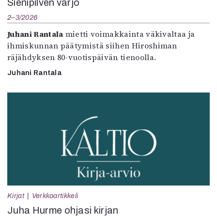
Sienipilven varjo
2–3/2026
Juhani Rantala
mietti voimakkainta väkivaltaa ja
ihmiskunnan päätymistä siihen Hiroshiman
räjähdyksen 80-vuotispäivän tienoolla.
Juhani Rantala
Kirjat
Verkkoartikkeli
Juha Hurme ohjasi kirjan