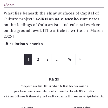
1/2026
What lies beneath the shiny surfaces of Capital of
Culture project?
Lölä Florina Vlasenko
ruminates
on the feelings of Oulu artists and cultural workers
on the ground level. [The article is written in March
2026.]
Lölä Florina Vlasenko
1
2
3
…
46
>
Kaltio
Pohjoinen kulttuurilehti Kaltio on ainoa
pääkaupunkiseudun ulkopuolella yli 80 vuotta
säännöllisesti ilmestynyt valtakunnallinen mielipidelehti.