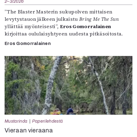
2–3/2026
”The Blaster Masterin sukupolven mittaisen
levytystauon jälkeen julkaistu
Bring Me The Sun
yllättää myönteisesti”,
Eros Gomorralainen
kirjoittaa oululaisyhtyeen uudesta pitkäsoitosta.
Eros Gomorralainen
Mustarinda
Paperilehdestä
Vieraan vieraana