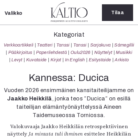
Tilaa
Valikko
Sulje
Kategoriat
Kategoriat
Verkkoartikkeli
Verkkoartikkeli
Teatteri
Tanssi
Tanssi
Sarjakuva
Sámegillii
Teatteri
Pääkirjoitus
Paperilehdestä
Oulu2026
Näyttelyt
Musiikki
Tanssi
Levyt
Kuvataide
Kirjat
In English
Esitystaide
Arkisto
Tanssi
Sarjakuva
Kannessa: Ducica
Sámegillii
Pääkirjoitus
Vuoden 2026 ensimmäinen kansitaiteilijamme on
Paperilehdestä
Jaakko Heikkilä
, jonka teos ”Ducica” on esillä
Oulu2026
taiteilijan elämäntyönäyttelyssä Aineen
Näyttelyt
Taidemuseossa Torniossa.
Musiikki
Levyt
Valokuvaaja Jaakko Heikkilän retrospektiivinen
Kuvataide
näyttely
Ja minusta tuli ihminen
esittelee Heikkilän