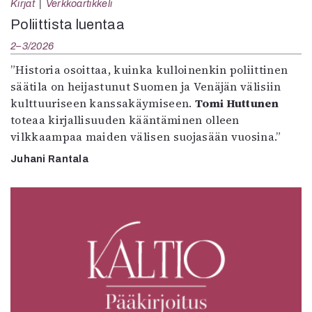
Kirjat
Verkkoartikkeli
Poliittista luentaa
2–3/2026
”Historia osoittaa, kuinka kulloinenkin poliittinen
säätila on heijastunut Suomen ja Venäjän välisiin
kulttuuriseen kanssakäymiseen.
Tomi Huttunen
toteaa kirjallisuuden kääntäminen olleen
vilkkaampaa maiden välisen suojasään vuosina.”
Juhani Rantala