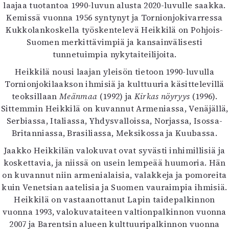
Kirjat
laajaa tuotantoa 1990-luvun alusta 2020-luvulle saakka.
In English
Kemissä vuonna 1956 syntynyt ja Tornionjokivarressa
Esitystaide
Kukkolankoskella työskentelevä Heikkilä on Pohjois-
Arkisto
Suomen merkittävimpiä ja kansainvälisesti
tunnetuimpia nykytaiteilijoita.
Lehdet
Heikkilä nousi laajan yleisön tietoon 1990-luvulla
Tornionjokilaakson ihmisiä ja kulttuuria käsittelevillä
4/2026
teoksillaan
Meänmaa
(1992) ja
Kirkas nöyryys
(1996).
2–3/2026
Sittemmin Heikkilä on kuvannut Armeniassa, Venäjällä,
1/2026
Serbiassa, Italiassa, Yhdysvalloissa, Norjassa, Isossa-
6/2025
Britanniassa, Brasiliassa, Meksikossa ja Kuubassa.
5/2025 saame
5/2025
Jaakko Heikkilän valokuvat ovat syvästi inhimillisiä ja
Lehtiarkisto
koskettavia, ja niissä on usein lempeää huumoria. Hän
on kuvannut niin armenialaisia, valakkeja ja pomoreita
Info
kuin Venetsian aatelisia ja Suomen vauraimpia ihmisiä.
Heikkilä on vastaanottanut Lapin taidepalkinnon
Tilaus ja irtonumerot
vuonna 1993, valokuvataiteen valtionpalkinnon vuonna
Yhteistyössä
2007 ja Barentsin alueen kulttuuripalkinnon vuonna
Toimitus