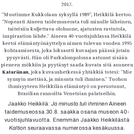
2017.
Mediatiedot
Kaltio ry
”Muutimme Kukkolaan syksyllä 1989”, Heikkilä kertoo.
”Nopeasti Aineen taidemuseosta tuli minulle läheinen,
taiteisiin kuljettava olohuone, ajatusten ravintola,
inspiraation lähde.” Aineen 40-vuotisjuhlassa Heikkilä
kertoi elämäntyönäyttelyn nimen tulevan vuoden 1995
kohtaamisesta, joka loksautti kuvaajan päässä jotain
pysyvästi. Hän oli Parkalompolossa astunut sisään
pieneen mökkiin ja pyytänyt saada kuvata sitä asuneen
Katariinan
, joka kuvaushetkessä yhtäkkiä totesi: ”Mie
synnyin mettäsä, ja minusta tuli ihminen.” Tuohon
ihmisyyteen Heikkilän elämäntyö on perustunut,
Brasilian rannoilta Venetsian palatseihin.
Jaakko Heikkilä:
Ja minusta tuli ihminen
Aineen
taidemuseossa 30.8. saakka osana museon 40-
vuotisjuhlavuotta. Enemmän Jaakko Heikkilästä
Kaltion
seuraavassa numerossa kesäkuussa.