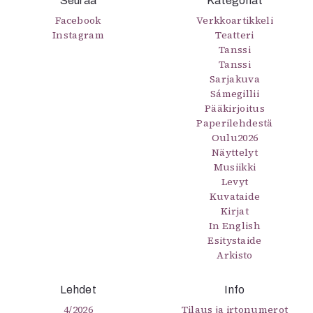
Seuraa
Kategoriat
Facebook
Verkkoartikkeli
Instagram
Teatteri
Tanssi
Tanssi
Sarjakuva
Sámegillii
Pääkirjoitus
Paperilehdestä
Oulu2026
Näyttelyt
Musiikki
Levyt
Kuvataide
Kirjat
In English
Esitystaide
Arkisto
Lehdet
Info
4/2026
Tilaus ja irtonumerot