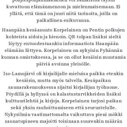
kuvattuun elämänmenoon ja mielenmaisemaan. Ei
yllätä, että tämä on juuri niitä tarinoita, joilla on
paikallinen esikuvansa.
Haanpään kesäasunto Korpelainen on Pentin polkujen
kohteista aidoin ja hienoin. QR-tolpan lisäksi sieltä
löytyy entuudestaankin informaatiota Haanpään
elämään liittyen. Korpelainen on nykyisin Pyhännän
kunnan omistuksessa, ja se on ollut kesäisin muutamia
päiviä avoinna yleisölle.
Iso-Lamujärvi oli kirjailijalle mieluisa paikka etenkin
kesäisin, mutta myös talvella. Kesäpaikan
saunarakennuksessa sijaitsi kirjailijan työhuone.
Pöydillä ja hyllyssä on kalastustarvikkeiden lisäksi
kulttuurilehtiä ja kirjoja. Korpelainen tarjosi paikan
sekä yksin rauhoittumiseen että seurustelulle.
Nykysilmin vaatimattomalta vaikuttava pieni mökki
saunatupineen majoitti toisinaan suurenkin määrän