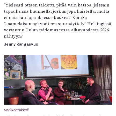
”Yleisesti ottaen taidetta pitää vain katsoa, joissain
tapauksissa kuunnella, joskus jopa haistella, mutta
ei missään tapauksessa koskea.” Kuinka
”saamelaisen nykytaiteen suurnäyttely” Helsingissä
vertautuu Oulun taidemuseossa alkuvuodesta 2026
nähtyyn?
Jenny Kangasvuo
Verkkoartikkeli