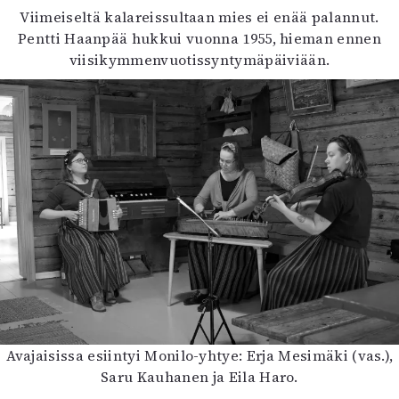
Viimeiseltä kalareissultaan mies ei enää palannut.
Mediatiedot
Pentti Haanpää hukkui vuonna 1955, hieman ennen
Kaltio ry
viisikymmenvuotissyntymäpäiviään.
Avajaisissa esiintyi Monilo-yhtye: Erja Mesimäki (vas.),
Saru Kauhanen ja Eila Haro.