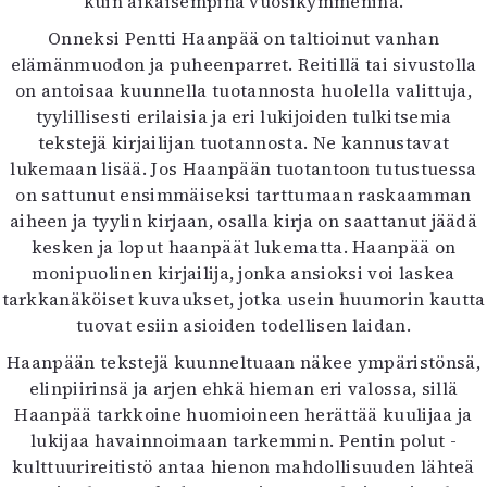
kuin aikaisempina vuosikymmeninä.
Onneksi Pentti Haanpää on taltioinut vanhan
elämänmuodon ja puheenparret. Reitillä tai sivustolla
on antoisaa kuunnella tuotannosta huolella valittuja,
tyylillisesti erilaisia ja eri lukijoiden tulkitsemia
tekstejä kirjailijan tuotannosta. Ne kannustavat
lukemaan lisää. Jos Haanpään tuotantoon tutustuessa
on sattunut ensimmäiseksi tarttumaan raskaamman
aiheen ja tyylin kirjaan, osalla kirja on saattanut jäädä
kesken ja loput haanpäät lukematta. Haanpää on
monipuolinen kirjailija, jonka ansioksi voi laskea
tarkkanäköiset kuvaukset, jotka usein huumorin kautta
tuovat esiin asioiden todellisen laidan.
Haanpään tekstejä kuunneltuaan näkee ympäristönsä,
elinpiirinsä ja arjen ehkä hieman eri valossa, sillä
Haanpää tarkkoine huomioineen herättää kuulijaa ja
lukijaa havainnoimaan tarkemmin. Pentin polut -
kulttuurireitistö antaa hienon mahdollisuuden lähteä