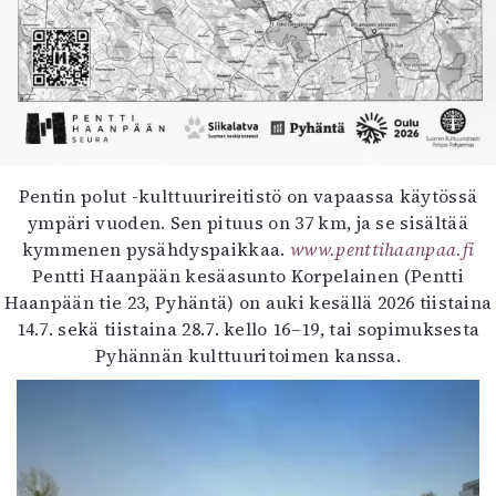
Pentin polut -kulttuurireitistö on vapaassa käytössä
ympäri vuoden. Sen pituus on 37 km, ja se sisältää
kymmenen pysähdyspaikkaa.
www.penttihaanpaa.fi
Pentti Haanpään kesäasunto Korpelainen (Pentti
Haanpään tie 23, Pyhäntä) on auki kesällä 2026 tiistaina
14.7. sekä tiistaina 28.7. kello 16–19, tai sopimuksesta
Pyhännän kulttuuritoimen kanssa.