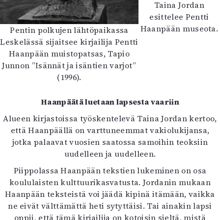
Taina Jordan
esittelee Pentti
Haanpään museota.
Pentin polkujen lähtöpaikassa
Leskelässä sijaitsee kirjailija Pentti
Haanpään muistopatsas, Tapio
Junnon ”Isännät ja isäntien varjot”
(1996).
Haanpäätä luetaan lapsesta vaariin
Alueen kirjastoissa työskentelevä Taina Jordan kertoo,
että Haanpäällä on varttuneemmat vakiolukijansa,
jotka palaavat vuosien saatossa samoihin teoksiin
uudelleen ja uudelleen.
Piippolassa Haanpään tekstien lukeminen on osa
koululaisten kulttuurikasvatusta. Jordanin mukaan
Haanpään teksteistä voi jäädä kipinä itämään, vaikka
ne eivät välttämättä heti sytyttäisi. Tai ainakin lapsi
oppii, että tämä kirjailija on kotoisin sieltä, mistä