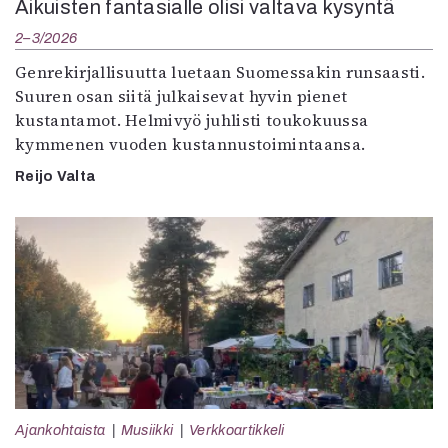
Aikuisten fantasialle olisi valtava kysyntä
2–3/2026
Genrekirjallisuutta luetaan Suomessakin runsaasti.
Suuren osan siitä julkaisevat hyvin pienet
kustantamot. Helmivyö juhlisti toukokuussa
kymmenen vuoden kustannustoimintaansa.
Reijo Valta
Ajankohtaista
Musiikki
Verkkoartikkeli