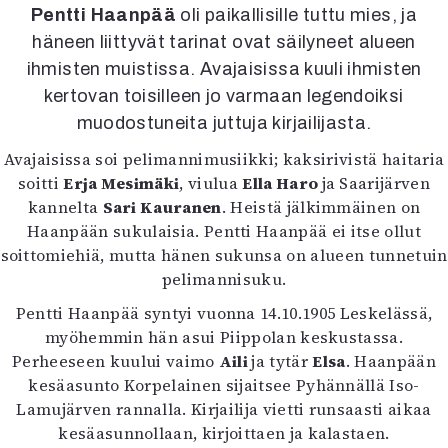
Kirjat
Pentti Haanpää
oli paikallisille tuttu mies, ja
In English
häneen liittyvät tarinat ovat säilyneet alueen
Esitystaide
ihmisten muistissa. Avajaisissa kuuli ihmisten
Arkisto
kertovan toisilleen jo varmaan legendoiksi
muodostuneita juttuja kirjailijasta.
Lehdet
Avajaisissa soi pelimannimusiikki; kaksirivistä haitaria
4/2026
soitti
Erja Mesimäki
, viulua
Ella Haro
ja Saarijärven
2–3/2026
kannelta
Sari Kauranen
. Heistä jälkimmäinen on
1/2026
Haanpään sukulaisia. Pentti Haanpää ei itse ollut
6/2025
soittomiehiä, mutta hänen sukunsa on alueen tunnetuin
5/2025 saame
pelimannisuku.
5/2025
Lehtiarkisto
Pentti Haanpää syntyi vuonna 14.10.1905 Leskelässä,
myöhemmin hän asui Piippolan keskustassa.
Perheeseen kuului vaimo
Aili
ja tytär
Elsa
. Haanpään
Info
kesäasunto Korpelainen sijaitsee Pyhännällä Iso-
Tilaus ja irtonumerot
Lamujärven rannalla. Kirjailija vietti runsaasti aikaa
Yhteistyössä
kesäasunnollaan, kirjoittaen ja kalastaen.
Toimitus