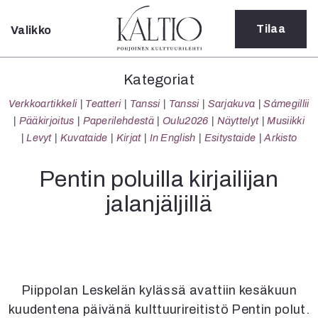
Tilaa
Valikko
Sulje
Kategoriat
Kategoriat
Verkkoartikkeli
Verkkoartikkeli
Teatteri
Tanssi
Tanssi
Sarjakuva
Sámegillii
Teatteri
Pääkirjoitus
Paperilehdestä
Oulu2026
Näyttelyt
Musiikki
Tanssi
Levyt
Kuvataide
Kirjat
In English
Esitystaide
Arkisto
Tanssi
Sarjakuva
Pentin poluilla kirjailijan
Sámegillii
jalanjäljillä
Pääkirjoitus
Paperilehdestä
Oulu2026
Näyttelyt
Musiikki
Levyt
Piippolan Leskelän kylässä avattiin kesäkuun
Kuvataide
kuudentena päivänä kulttuurireitistö Pentin polut.