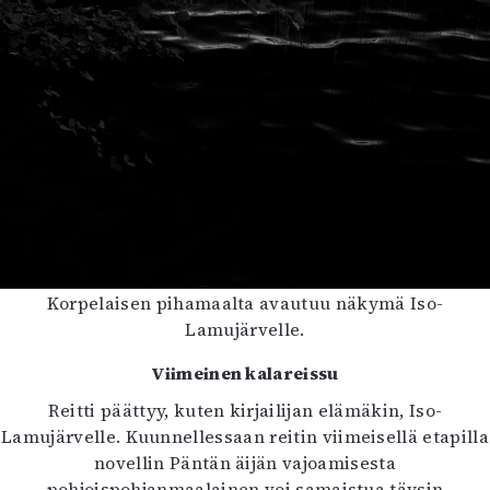
Korpelaisen pihamaalta avautuu näkymä Iso-
Lamujärvelle.
Viimeinen kalareissu
Reitti päättyy, kuten kirjailijan elämäkin, Iso-
Lamujärvelle. Kuunnellessaan reitin viimeisellä etapilla
novellin Päntän äijän vajoamisesta
pohjoispohjanmaalainen voi samaistua täysin