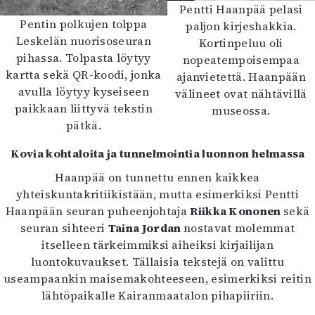
Pentti Haanpää pelasi
Pentin polkujen tolppa
paljon kirjeshakkia.
Leskelän nuorisoseuran
Kortinpeluu oli
pihassa. Tolpasta löytyy
nopeatempoisempaa
kartta sekä QR-koodi, jonka
ajanvietettä. Haanpään
avulla löytyy kyseiseen
välineet ovat nähtävillä
paikkaan liittyvä tekstin
museossa.
pätkä.
Kovia kohtaloita ja tunnelmointia luonnon helmassa
Haanpää on tunnettu ennen kaikkea
yhteiskuntakritiikistään, mutta esimerkiksi Pentti
Haanpään seuran puheenjohtaja
Riikka Kononen
sekä
seuran sihteeri
Taina Jordan
nostavat molemmat
itselleen tärkeimmiksi aiheiksi kirjailijan
luontokuvaukset. Tällaisia tekstejä on valittu
useampaankin maisemakohteeseen, esimerkiksi reitin
lähtöpaikalle Kairanmaatalon pihapiiriin.