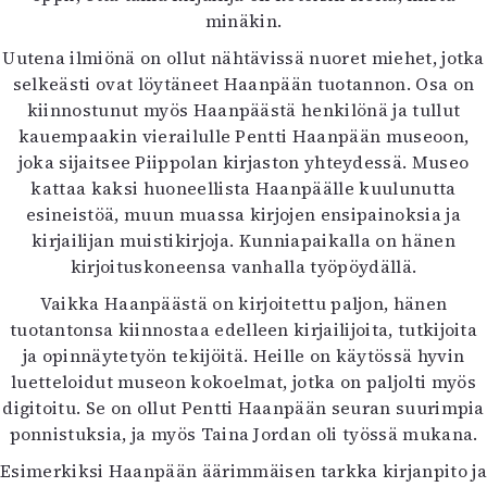
minäkin.
Uutena ilmiönä on ollut nähtävissä nuoret miehet, jotka
selkeästi ovat löytäneet Haanpään tuotannon. Osa on
kiinnostunut myös Haanpäästä henkilönä ja tullut
kauempaakin vierailulle Pentti Haanpään museoon,
joka sijaitsee Piippolan kirjaston yhteydessä. Museo
kattaa kaksi huoneellista Haanpäälle kuulunutta
esineistöä, muun muassa kirjojen ensipainoksia ja
kirjailijan muistikirjoja. Kunniapaikalla on hänen
kirjoituskoneensa vanhalla työpöydällä.
Vaikka Haanpäästä on kirjoitettu paljon, hänen
tuotantonsa kiinnostaa edelleen kirjailijoita, tutkijoita
ja opinnäytetyön tekijöitä. Heille on käytössä hyvin
luetteloidut museon kokoelmat, jotka on paljolti myös
digitoitu. Se on ollut Pentti Haanpään seuran suurimpia
ponnistuksia, ja myös Taina Jordan oli työssä mukana.
Esimerkiksi Haanpään äärimmäisen tarkka kirjanpito ja