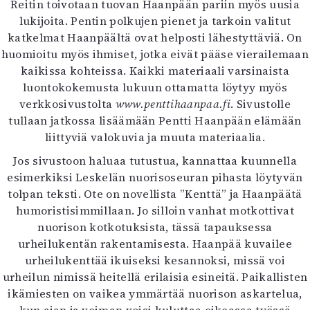
Reitin toivotaan tuovan Haanpään pariin myös uusia
lukijoita. Pentin polkujen pienet ja tarkoin valitut
katkelmat Haanpäältä ovat helposti lähestyttäviä. On
huomioitu myös ihmiset, jotka eivät pääse vierailemaan
kaikissa kohteissa. Kaikki materiaali varsinaista
luontokokemusta lukuun ottamatta löytyy myös
verkkosivustolta
www.penttihaanpaa.fi
. Sivustolle
tullaan jatkossa lisäämään Pentti Haanpään elämään
liittyviä valokuvia ja muuta materiaalia.
Jos sivustoon haluaa tutustua, kannattaa kuunnella
esimerkiksi Leskelän nuorisoseuran pihasta löytyvän
tolpan teksti. Ote on novellista ”Kenttä” ja Haanpäätä
humoristisimmillaan. Jo silloin vanhat motkottivat
nuorison kotkotuksista, tässä tapauksessa
urheilukentän rakentamisesta. Haanpää kuvailee
urheilukenttää ikuiseksi kesannoksi, missä voi
urheilun nimissä heitellä erilaisia esineitä. Paikallisten
ikämiesten on vaikea ymmärtää nuorison askartelua,
kun ajan ja voiman voisi kuluttaa oikeassa työssä