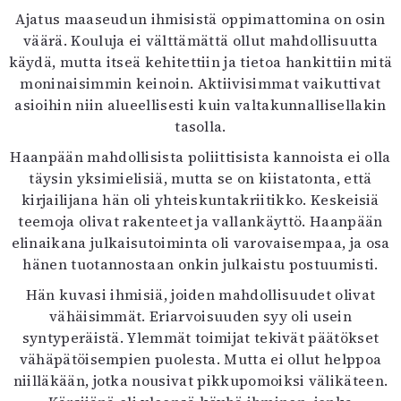
Ajatus maaseudun ihmisistä oppimattomina on osin
väärä. Kouluja ei välttämättä ollut mahdollisuutta
käydä, mutta itseä kehitettiin ja tietoa hankittiin mitä
moninaisimmin keinoin. Aktiivisimmat vaikuttivat
asioihin niin alueellisesti kuin valtakunnallisellakin
tasolla.
Haanpään mahdollisista poliittisista kannoista ei olla
täysin yksimielisiä, mutta se on kiistatonta, että
kirjailijana hän oli yhteiskuntakriitikko. Keskeisiä
teemoja olivat rakenteet ja vallankäyttö. Haanpään
elinaikana julkaisutoiminta oli varovaisempaa, ja osa
hänen tuotannostaan onkin julkaistu postuumisti.
Hän kuvasi ihmisiä, joiden mahdollisuudet olivat
vähäisimmät. Eriarvoisuuden syy oli usein
syntyperäistä. Ylemmät toimijat tekivät päätökset
vähäpätöisempien puolesta. Mutta ei ollut helppoa
niilläkään, jotka nousivat pikkupomoiksi välikäteen.