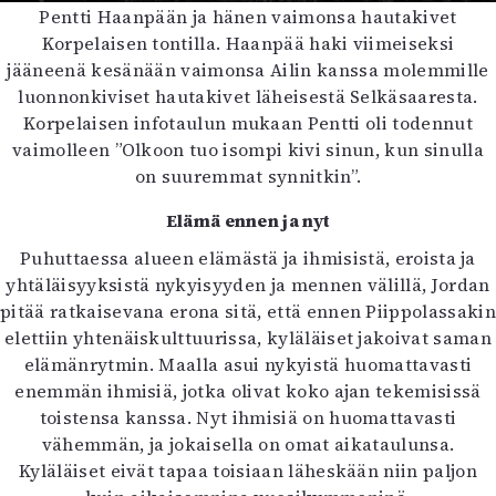
Pentti Haanpään ja hänen vaimonsa hautakivet
Korpelaisen tontilla. Haanpää haki viimeiseksi
jääneenä kesänään vaimonsa Ailin kanssa molemmille
luonnonkiviset hautakivet läheisestä Selkäsaaresta.
Korpelaisen infotaulun mukaan Pentti oli todennut
vaimolleen ”Olkoon tuo isompi kivi sinun, kun sinulla
on suuremmat synnitkin”.
Elämä ennen ja nyt
Puhuttaessa alueen elämästä ja ihmisistä, eroista ja
yhtäläisyyksistä nykyisyyden ja mennen välillä, Jordan
pitää ratkaisevana erona sitä, että ennen Piippolassakin
elettiin yhtenäiskulttuurissa, kyläläiset jakoivat saman
elämänrytmin. Maalla asui nykyistä huomattavasti
enemmän ihmisiä, jotka olivat koko ajan tekemisissä
toistensa kanssa. Nyt ihmisiä on huomattavasti
vähemmän, ja jokaisella on omat aikataulunsa.
Kyläläiset eivät tapaa toisiaan läheskään niin paljon