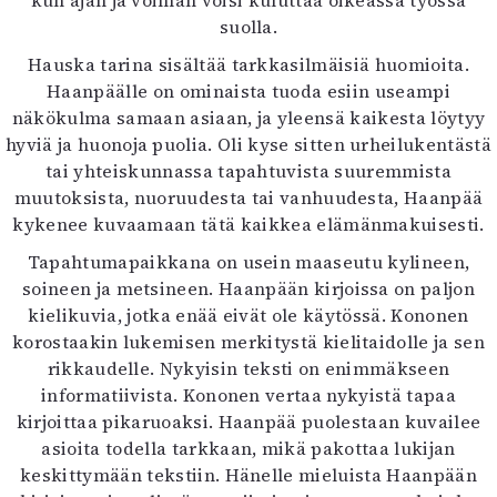
suolla.
Hauska tarina sisältää tarkkasilmäisiä huomioita.
Haanpäälle on ominaista tuoda esiin useampi
näkökulma samaan asiaan, ja yleensä kaikesta löytyy
hyviä ja huonoja puolia. Oli kyse sitten urheilukentästä
tai yhteiskunnassa tapahtuvista suuremmista
muutoksista, nuoruudesta tai vanhuudesta, Haanpää
kykenee kuvaamaan tätä kaikkea elämänmakuisesti.
Tapahtumapaikkana on usein maaseutu kylineen,
soineen ja metsineen. Haanpään kirjoissa on paljon
kielikuvia, jotka enää eivät ole käytössä. Kononen
korostaakin lukemisen merkitystä kielitaidolle ja sen
rikkaudelle. Nykyisin teksti on enimmäkseen
informatiivista. Kononen vertaa nykyistä tapaa
kirjoittaa pikaruoaksi. Haanpää puolestaan kuvailee
asioita todella tarkkaan, mikä pakottaa lukijan
keskittymään tekstiin. Hänelle mieluista Haanpään