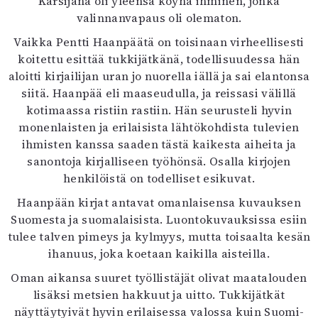
Kärsijänä oli yleensä köyhä ihminen, jonka
valinnanvapaus oli olematon.
Vaikka Pentti Haanpäätä on toisinaan virheellisesti
koitettu esittää tukkijätkänä, todellisuudessa hän
aloitti kirjailijan uran jo nuorella iällä ja sai elantonsa
siitä. Haanpää eli maaseudulla, ja reissasi välillä
kotimaassa ristiin rastiin. Hän seurusteli hyvin
monenlaisten ja erilaisista lähtökohdista tulevien
ihmisten kanssa saaden tästä kaikesta aiheita ja
sanontoja kirjalliseen työhönsä. Osalla kirjojen
henkilöistä on todelliset esikuvat.
Haanpään kirjat antavat omanlaisensa kuvauksen
Suomesta ja suomalaisista. Luontokuvauksissa esiin
tulee talven pimeys ja kylmyys, mutta toisaalta kesän
ihanuus, joka koetaan kaikilla aisteilla.
Oman aikansa suuret työllistäjät olivat maatalouden
lisäksi metsien hakkuut ja uitto. Tukkijätkät
näyttäytyivät hyvin erilaisessa valossa kuin Suomi-