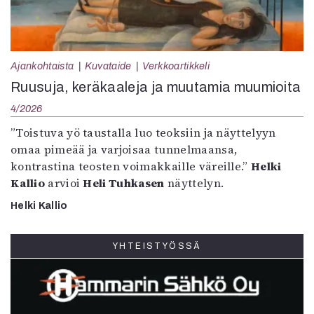
Ajankohtaista
Kuvataide
Verkkoartikkeli
Ruusuja, keräkaaleja ja muutamia muumioita
4/2026
”Toistuva yö taustalla luo teoksiin ja näyttelyyn
omaa pimeää ja varjoisaa tunnelmaansa,
kontrastina teosten voimakkaille väreille.”
Helki
Kallio
arvioi
Heli Tuhkasen
näyttelyn.
Helki Kallio
YHTEISTYÖSSÄ