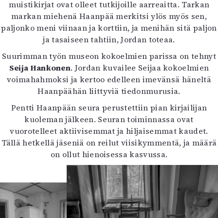
muistikirjat ovat olleet tutkijoille aarreaitta. Tarkan
markan miehenä Haanpää merkitsi ylös myös sen,
paljonko meni viinaan ja korttiin, ja menihän sitä paljon
ja tasaiseen tahtiin, Jordan toteaa.
Suurimman työn museon kokoelmien parissa on tehnyt
Seija Hankonen
. Jordan kuvailee Seijaa kokoelmien
voimahahmoksi ja kertoo edelleen imevänsä häneltä
Haanpäähän liittyviä tiedonmurusia.
Pentti Haanpään seura perustettiin pian kirjailijan
kuoleman jälkeen. Seuran toiminnassa ovat
vuorotelleet aktiivisemmat ja hiljaisemmat kaudet.
Tällä hetkellä jäseniä on reilut viisikymmentä, ja määrä
on ollut hienoisessa kasvussa.