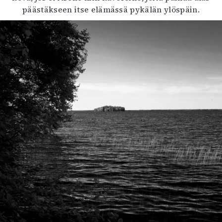
päästäkseen itse elämässä pykälän ylöspäin.