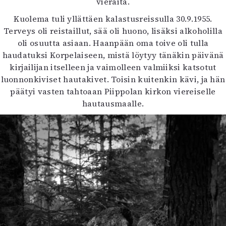
vieraita.
Kuolema tuli yllättäen kalastusreissulla 30.9.1955.
Terveys oli reistaillut, sää oli huono, lisäksi alkoholilla
oli osuutta asiaan. Haanpään oma toive oli tulla
haudatuksi Korpelaiseen, mistä löytyy tänäkin päivänä
kirjailijan itselleen ja vaimolleen valmiiksi katsotut
luonnonkiviset hautakivet. Toisin kuitenkin kävi, ja hän
päätyi vasten tahtoaan Piippolan kirkon viereiselle
hautausmaalle.