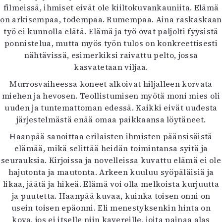
filmeissä, ihmiset eivät ole kiiltokuvankauniita. Elämä
on arkisempaa, todempaa. Rumempaa. Aina raskaskaan
työ ei kunnolla elätä. Elämä ja työ ovat paljolti fyysistä
ponnistelua, mutta myös työn tulos on konkreettisesti
nähtävissä, esimerkiksi raivattu pelto, jossa
kasvatetaan viljaa.
Murrosvaiheessa koneet alkoivat hiljalleen korvata
miehen ja hevosen. Teollistumisen myötä moni mies oli
uuden ja tuntemattoman edessä. Kaikki eivät uudesta
järjestelmästä enää omaa paikkaansa löytäneet.
Haanpää sanoittaa erilaisten ihmisten päänsisäistä
elämää, mikä selittää heidän toimintansa syitä ja
seurauksia. Kirjoissa ja novelleissa kuvattu elämä ei ole
hajutonta ja mautonta. Arkeen kuuluu syöpäläisiä ja
likaa, jäätä ja hikeä. Elämä voi olla melkoista kurjuutta
ja puutetta. Haanpää kuvaa, kuinka toisen onni on
usein toisen epäonni. Eli menestyksenkin hinta on
kova, jos ei itselle niin kavereille, joita painaa alas