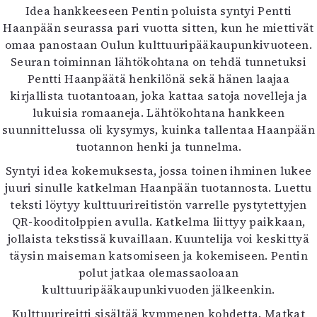
Idea hankkeeseen Pentin poluista syntyi Pentti
Haanpään seurassa pari vuotta sitten, kun he miettivät
omaa panostaan Oulun kulttuuripääkaupunkivuoteen.
Seuran toiminnan lähtökohtana on tehdä tunnetuksi
Pentti Haanpäätä henkilönä sekä hänen laajaa
kirjallista tuotantoaan, joka kattaa satoja novelleja ja
lukuisia romaaneja. Lähtökohtana hankkeen
suunnittelussa oli kysymys, kuinka tallentaa Haanpään
tuotannon henki ja tunnelma.
Syntyi idea kokemuksesta, jossa toinen ihminen lukee
juuri sinulle katkelman Haanpään tuotannosta. Luettu
teksti löytyy kulttuurireitistön varrelle pystytettyjen
QR-kooditolppien avulla. Katkelma liittyy paikkaan,
jollaista tekstissä kuvaillaan. Kuuntelija voi keskittyä
täysin maiseman katsomiseen ja kokemiseen. Pentin
polut jatkaa olemassaoloaan
kulttuuripääkaupunkivuoden jälkeenkin.
Kulttuurireitti sisältää kymmenen kohdetta. Matkat