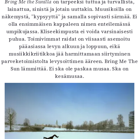
Bring Me the Sunilla
on tarpeeksi tuttua ja turvallista,
lainattua, sinistä ja jotain uuttakin. Muusikoilla on
näkemystä, ”kypsyyttä” ja samalla sopivasti särmää. Ei
olla ensimmäisen kappaleen nimen enteilemässä
umpikujassa. Kliseekimpusta ei voida varsinaisesti
puhua. Toimivimmat raidat on viisaasti asemoitu
pääasiassa levyn alkuun ja loppuun, eikä
musiikkikriitikkoa jää harmittamaan siirtyminen
parveketoimistolta levysoittimen ääreen. Bring Me The
Sun lämmittää. Ei ska ole paskaa musaa. Ska on
kesämusaa.