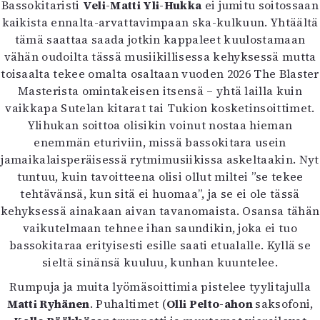
Bassokitaristi
Veli-Matti Yli-Hukka
ei jumitu soitossaan
kaikista ennalta-arvattavimpaan ska-kulkuun. Yhtäältä
tämä saattaa saada jotkin kappaleet kuulostamaan
vähän oudoilta tässä musiikillisessa kehyksessä mutta
toisaalta tekee omalta osaltaan vuoden 2026 The Blaster
Masterista omintakeisen itsensä – yhtä lailla kuin
vaikkapa Sutelan kitarat tai Tukion kosketinsoittimet.
Ylihukan soittoa olisikin voinut nostaa hieman
enemmän eturiviin, missä bassokitara usein
jamaikalaisperäisessä rytmimusiikissa askeltaakin. Nyt
tuntuu, kuin tavoitteena olisi ollut miltei ”se tekee
tehtävänsä, kun sitä ei huomaa”, ja se ei ole tässä
kehyksessä ainakaan aivan tavanomaista. Osansa tähän
vaikutelmaan tehnee ihan saundikin, joka ei tuo
bassokitaraa erityisesti esille saati etualalle. Kyllä se
sieltä sinänsä kuuluu, kunhan kuuntelee.
Rumpuja ja muita lyömäsoittimia pistelee tyylitajulla
Matti Ryhänen
. Puhaltimet (
Olli Pelto-ahon
saksofoni,