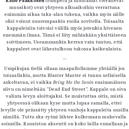
Kalle Pääkkösen
trumpetti ja muutamat vierailevat
muusikot) ovat yhtyeen alkuaikoihin verrattuna
enimmän aikaa taka-alan tukena, vaikka myös niille
olisi voinut suurempaakin roolia sovitella. Toisaalta
kappaleisiin toivoisi välillä myös jotenkin hivenen
enemmän ilmaa. Tämä ei liity mihinkään yksittäiseen
soittimeen. Useammankin kerran vain tuntuu, että
kappaleet ovat lähestulkoon tukossa kaikenlaista.
—
Umpikujan tiellä ollaan maapallollamme yhtäällä jos
toisaallakin, mutta Blaster Master ei tunnu sellaisella
askeltavan, ei vaikka
Bring Me the Sunin
ensimmäinen
siivu on nimeltään ”Dead End Street”. Kappale on oiva
valinta levyn aloittajaksi. Se muistuttaa oitis, mistä
yhtyeessä olikaan kyse mutta lupaa samalla, ettei
levylle ole prässätty yhtyeen vanhoja kappaleita uusilla
nimillä. Tuttu ska-rytmi lähtee kulkemaan muhevalla
soinnilla. Kuusiston aksentti on koko lailla ennallaan ja