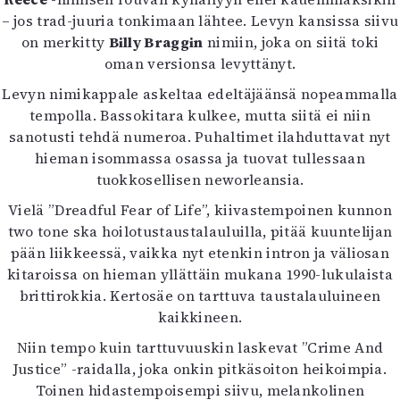
– jos trad-juuria tonkimaan lähtee. Levyn kansissa siivu
on merkitty
Billy Braggin
nimiin, joka on siitä toki
oman versionsa levyttänyt.
Levyn nimikappale askeltaa edeltäjäänsä nopeammalla
tempolla. Bassokitara kulkee, mutta siitä ei niin
sanotusti tehdä numeroa. Puhaltimet ilahduttavat nyt
hieman isommassa osassa ja tuovat tullessaan
tuokkosellisen neworleansia.
Vielä ”Dreadful Fear of Life”, kiivastempoinen kunnon
two tone ska hoilotustaustalauluilla, pitää kuuntelijan
pään liikkeessä, vaikka nyt etenkin intron ja väliosan
kitaroissa on hieman yllättäin mukana 1990-lukulaista
brittirokkia. Kertosäe on tarttuva taustalauluineen
kaikkineen.
Niin tempo kuin tarttuvuuskin laskevat ”Crime And
Justice” -raidalla, joka onkin pitkäsoiton heikoimpia.
Toinen hidastempoisempi siivu, melankolinen