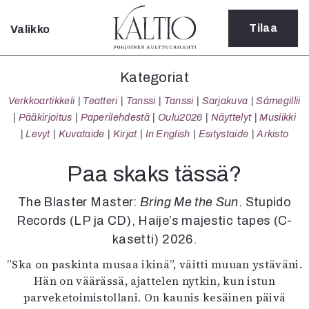
Tilaa
Valikko
Sulje
Kategoriat
Kategoriat
Verkkoartikkeli
Verkkoartikkeli
Teatteri
Tanssi
Tanssi
Sarjakuva
Sámegillii
Teatteri
Pääkirjoitus
Paperilehdestä
Oulu2026
Näyttelyt
Musiikki
Tanssi
Levyt
Kuvataide
Kirjat
In English
Esitystaide
Arkisto
Tanssi
Sarjakuva
Paa skaks tässä?
Sámegillii
Pääkirjoitus
The Blaster Master:
Bring Me the Sun
. Stupido
Paperilehdestä
Records (LP ja CD), Haije’s majestic tapes (C-
Oulu2026
kasetti) 2026.
Näyttelyt
”Ska on paskinta musaa ikinä”, väitti muuan ystäväni.
Musiikki
Hän on väärässä, ajattelen nytkin, kun istun
Levyt
parveketoimistollani. On kaunis kesäinen päivä
Kuvataide