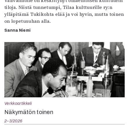
Välivainiolle on keskittynyt omaehtoisen kulttuurin
tiloja. Niistä tunnetumpi, Tilaa kulttuurille ry:n
ylläpitämä Tukikohta elää ja voi hyvin, mutta toinen
on lopetusuhan alla.
Sanna Niemi
Verkkoartikkeli
Näkymätön toinen
2–3/2026