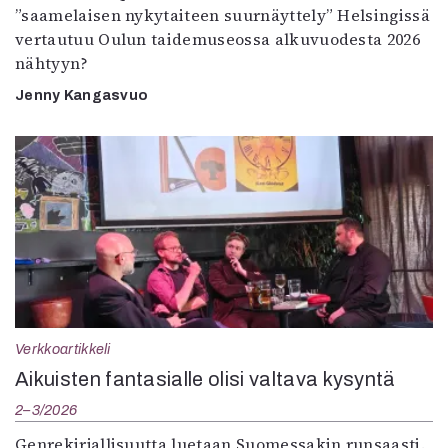
”saamelaisen nykytaiteen suurnäyttely” Helsingissä
vertautuu Oulun taidemuseossa alkuvuodesta 2026
nähtyyn?
Jenny Kangasvuo
Verkkoartikkeli
Aikuisten fantasialle olisi valtava kysyntä
2–3/2026
Genrekirjallisuutta luetaan Suomessakin runsaasti.