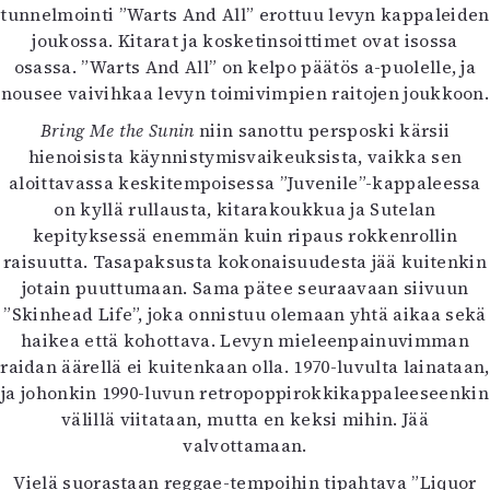
tunnelmointi ”Warts And All” erottuu levyn kappaleiden
joukossa. Kitarat ja kosketinsoittimet ovat isossa
osassa. ”Warts And All” on kelpo päätös a-puolelle, ja
nousee vaivihkaa levyn toimivimpien raitojen joukkoon.
Bring Me the Sunin
niin sanottu persposki kärsii
hienoisista käynnistymisvaikeuksista, vaikka sen
aloittavassa keskitempoisessa ”Juvenile”-kappaleessa
on kyllä rullausta, kitarakoukkua ja Sutelan
kepityksessä enemmän kuin ripaus rokkenrollin
raisuutta. Tasapaksusta kokonaisuudesta jää kuitenkin
jotain puuttumaan. Sama pätee seuraavaan siivuun
”Skinhead Life”, joka onnistuu olemaan yhtä aikaa sekä
haikea että kohottava. Levyn mieleenpainuvimman
raidan äärellä ei kuitenkaan olla. 1970-luvulta lainataan,
ja johonkin 1990-luvun retropoppirokkikappaleeseenkin
välillä viitataan, mutta en keksi mihin. Jää
valvottamaan.
Vielä suorastaan reggae-tempoihin tipahtava ”Liquor