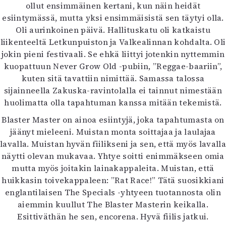
ollut ensimmäinen kertani, kun näin heidät
Mediatiedot
esiintymässä, mutta yksi ensimmäisistä sen täytyi olla.
Kaltio ry
Oli aurinkoinen päivä. Hallituskatu oli katkaistu
liikenteeltä Letkunpuiston ja Valkealinnan kohdalta. Oli
jokin pieni festivaali. Se ehkä liittyi jotenkin nyttemmin
kuopattuun Never Grow Old -pubiin, ”Reggae-baariin”,
kuten sitä tavattiin nimittää. Samassa talossa
sijainneella Zakuska-ravintolalla ei tainnut nimestään
huolimatta olla tapahtuman kanssa mitään tekemistä.
Blaster Master on ainoa esiintyjä, joka tapahtumasta on
jäänyt mieleeni. Muistan monta soittajaa ja laulajaa
lavalla. Muistan hyvän fiilikseni ja sen, että myös lavalla
näytti olevan mukavaa. Yhtye soitti enimmäkseen omia
mutta myös joitakin lainakappaleita. Muistan, että
huikkasin toivekappaleen: ”Rat Race!” Tätä suosikkiani
englantilaisen The Specials -yhtyeen tuotannosta olin
aiemmin kuullut The Blaster Masterin keikalla.
Esittiväthän he sen, encorena. Hyvä fiilis jatkui.