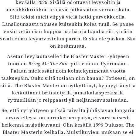
keväällä 2026. Sisällä odottavat levysoitin ja
Kirjat
musiikkikriitikon tehtävä: pitkäsoiton verran skata.
In English
Silti tekisi mieli viipyä vielä hetki parvekkeella.
Esitystaide
Länsilounaasta nousee kuitenkin kolea tuuli. Se panee
Arkisto
ensin vetämään huppua päähän ja lopulta siirtymään
sisätiloihin levyarvostelun pariin. Ei ska ole paskaa. Ska
Lehdet
on kesämusaa.
4/2026
Asetan levylautaselle The Blaster Master -yhtyeen
2–3/2026
tuoreen
Bring Me The Sun
-pitkäsoiton. Pyörimään.
1/2026
Palaan mielessäni noin kolmekymmentä vuotta
6/2025
taaksepäin. Onko siitä tosiaan niin kauan? Totisesti, on
5/2025 saame
siitä. The Blaster Master on nytkyttänyt, hyppyyttänyt ja
5/2025
keikuttanut britistetyillä jamaikalaisperäisillä
Lehtiarkisto
rytmeillään jo reippaasti yli neljännesvuosisadan.
Se, että nyt yhtyeen pitkää taivalta juhlistavaa longaria
Info
arvostellessa on aurinkoinen päivä, ei varsinaisesti
Tilaus ja irtonumerot
heikennä muistikuvaani. Olin kesällä 1996 Oulussa The
Yhteistyössä
Blaster Masterin keikalla. Muistikuvieni mukaan se ei
Toimitus