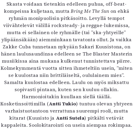
Skasta voidaan tietenkin edelleen puhua, off-beat-
kompeissa kuljetaan, mutta
Bring Me The Sun
on ehkä
ryhmän monipuolisin pitkäsoitto. Levyllä tempot
viivähtelevät välillä rocksteady- ja reggae-lukemissa,
mutta ei sellainen ole ryhmälle (tai ”ska-yhtyeille”
ylipäänsäkään) aiemminkaan tavatonta ollut. Ja vaikka
Zakke Cuba tunnetaan nykyään Sakari Kuusistona, on
hänen laulusaundinsa edelleen se The Blaster Masterin
musiikissa aina mukana kulkenut tunnistettava piirre.
Kolmekymmentä vuotta sitten ihmeteltiin usein, ”miten
se kuulostaa niin brittiläiseltä, oululainem mies”.
Samalta kuulostaa edelleen. Laulu on myös miksattu
sopivasti pintaan, kuten sen kuuluu ollakin.
Harmonioitakin kuullaan siellä täällä.
Kosketinsoittimilla (
Antti Tukio
) tuntuu olevan yhtyeen
varhaistuotantoon verrattuna suurempi rooli, mutta
kitarat (Kuusisto ja
Antti Sutela
) pitkälti vetävät
kappaleita. Soolokitarointi on usein aiempaa rokimpaa.