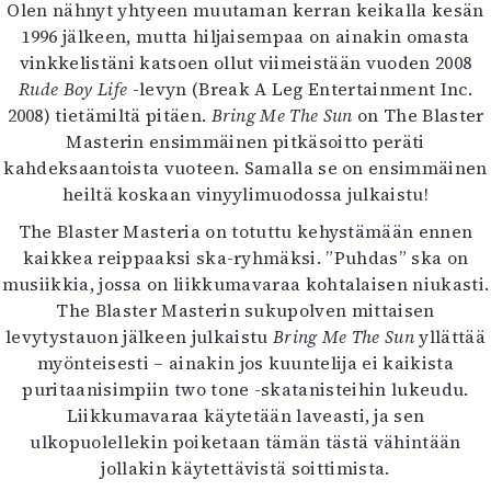
Olen nähnyt yhtyeen muutaman kerran keikalla kesän
1996 jälkeen, mutta hiljaisempaa on ainakin omasta
vinkkelistäni katsoen ollut viimeistään vuoden 2008
Rude Boy Life
-levyn (Break A Leg Entertainment Inc.
2008) tietämiltä pitäen.
Bring Me The Sun
on The Blaster
Masterin ensimmäinen pitkäsoitto peräti
kahdeksaantoista vuoteen. Samalla se on ensimmäinen
heiltä koskaan vinyylimuodossa julkaistu!
The Blaster Masteria on totuttu kehystämään ennen
kaikkea reippaaksi ska-ryhmäksi. ”Puhdas” ska on
musiikkia, jossa on liikkumavaraa kohtalaisen niukasti.
The Blaster Masterin sukupolven mittaisen
levytystauon jälkeen julkaistu
Bring Me The Sun
yllättää
myönteisesti – ainakin jos kuuntelija ei kaikista
puritaanisimpiin two tone -skatanisteihin lukeudu.
Liikkumavaraa käytetään laveasti, ja sen
ulkopuolellekin poiketaan tämän tästä vähintään
jollakin käytettävistä soittimista.