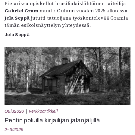
Pietarissa opiskellut brasilialaislähtöinen taiteilija
Gabriel Gram
muutti Ouluun vuoden 2025 alkaessa.
Jela Seppä
jututti tatuoijana työskentelevää Gramia
tämän esikoisnäyttelyn yhteydessä.
Jela Seppä
Oulu2026
Verkkoartikkeli
Pentin poluilla kirjailijan jalanjäljillä
2–3/2026