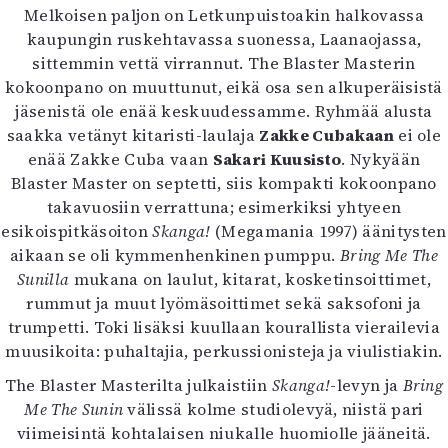
Melkoisen paljon on Letkunpuistoakin halkovassa
kaupungin ruskehtavassa suonessa, Laanaojassa,
sittemmin vettä virrannut. The Blaster Masterin
kokoonpano on muuttunut, eikä osa sen alkuperäisistä
jäsenistä ole enää keskuudessamme. Ryhmää alusta
saakka vetänyt kitaristi-laulaja
Zakke Cubakaan
ei ole
enää Zakke Cuba vaan
Sakari Kuusisto
. Nykyään
Blaster Master on septetti, siis kompakti kokoonpano
takavuosiin verrattuna; esimerkiksi yhtyeen
esikoispitkäsoiton
Skanga!
(Megamania 1997) äänitysten
aikaan se oli kymmenhenkinen pumppu.
Bring Me The
Sunilla
mukana on laulut, kitarat, kosketinsoittimet,
rummut ja muut lyömäsoittimet sekä saksofoni ja
trumpetti. Toki lisäksi kuullaan kourallista vierailevia
muusikoita: puhaltajia, perkussionisteja ja viulistiakin.
The Blaster Masterilta julkaistiin
Skanga!
-levyn ja
Bring
Me The Sunin
välissä kolme studiolevyä, niistä pari
viimeisintä kohtalaisen niukalle huomiolle jääneitä.