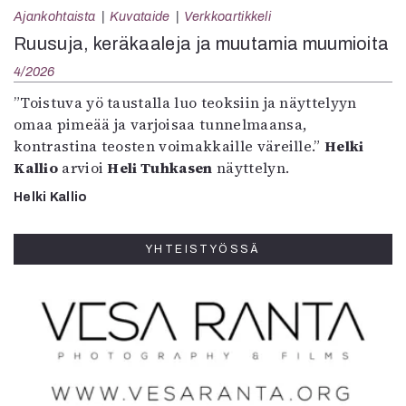
Ajankohtaista
Kuvataide
Verkkoartikkeli
Ruusuja, keräkaaleja ja muutamia muumioita
4/2026
”Toistuva yö taustalla luo teoksiin ja näyttelyyn
omaa pimeää ja varjoisaa tunnelmaansa,
kontrastina teosten voimakkaille väreille.”
Helki
Kallio
arvioi
Heli Tuhkasen
näyttelyn.
Helki Kallio
YHTEISTYÖSSÄ