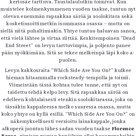
kertosäe tarttuva. Taustalaulutkin toimivat. Kun
muistelee kolmenkymmenen vuoden taakse, tuntuu nyt
olevan enemmän rapsakkaa säröä ja soolokitara sekä
kosketinsoittimetkin isommassa osassa – mutta on
siellä niitä puhaltimiakin. Yhtye tuntuu haluavan sanoa,
että vielä lähtee ja virtaa riittää. Keskitempoinen ”Dead
End Street” on levyn tarttuvimpia, ja poljento panee
pään nyökkimään. Sitä se tekee melkeinpä läpi koko a-
puolen.
Levyn kakkosraita ”Which Side Are You On?” kulkee
hieman hitaammalla rocksteady-tempolla ja toimii.
Viimeistään tässä kohtaa tulee tunne, että nyt on
taidettu tehdä kelpo levy. Sitä rapsakkaa säröä on
edelleen kohtalaisesti etenkin soolokitarassa, joka on
tässäkin kappaleessa melko suuressa osassa, mutta
koko yhtye on kyllä esillä. ”Which Side Are You On?” on
näkemyksellisesti versioitu lainakappale, jonka
alkuperä juontuu lähes sadan vuoden taakse
Florence
Reece
-nimisen rouvan kynäilyyn ellei kauemmaksikin