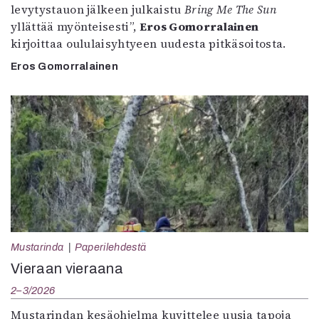
levytystauon jälkeen julkaistu
Bring Me The Sun
yllättää myönteisesti”,
Eros Gomorralainen
kirjoittaa oululaisyhtyeen uudesta pitkäsoitosta.
Eros Gomorralainen
Mustarinda
Paperilehdestä
Vieraan vieraana
2–3/2026
Mustarindan kesäohjelma kuvittelee uusia tapoja