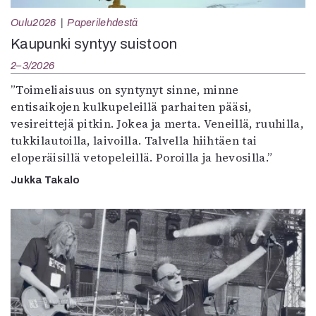
Oulu2026
Paperilehdestä
Kaupunki syntyy suistoon
2–3/2026
”Toimeliaisuus on syntynyt sinne, minne
entisaikojen kulkupeleillä parhaiten pääsi,
vesireittejä pitkin. Jokea ja merta. Veneillä, ruuhilla,
tukkilautoilla, laivoilla. Talvella hiihtäen tai
eloperäisillä vetopeleillä. Poroilla ja hevosilla.”
Jukka Takalo