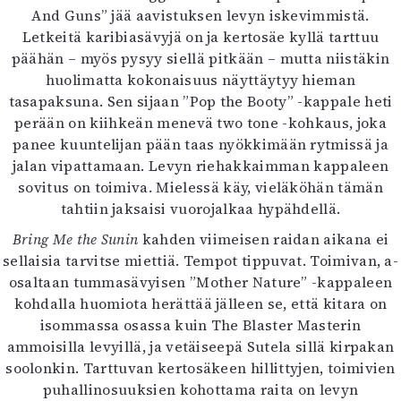
And Guns” jää aavistuksen levyn iskevimmistä.
Letkeitä karibiasävyjä on ja kertosäe kyllä tarttuu
päähän – myös pysyy siellä pitkään – mutta niistäkin
huolimatta kokonaisuus näyttäytyy hieman
tasapaksuna. Sen sijaan ”Pop the Booty” -kappale heti
perään on kiihkeän menevä two tone -kohkaus, joka
panee kuuntelijan pään taas nyökkimään rytmissä ja
jalan vipattamaan. Levyn riehakkaimman kappaleen
sovitus on toimiva. Mielessä käy, vieläköhän tämän
tahtiin jaksaisi vuorojalkaa hypähdellä.
Bring Me the Sunin
kahden viimeisen raidan aikana ei
sellaisia tarvitse miettiä. Tempot tippuvat. Toimivan, a-
osaltaan tummasävyisen ”Mother Nature” -kappaleen
kohdalla huomiota herättää jälleen se, että kitara on
isommassa osassa kuin The Blaster Masterin
ammoisilla levyillä, ja vetäiseepä Sutela sillä kirpakan
soolonkin. Tarttuvan kertosäkeen hillittyjen, toimivien
puhallinosuuksien kohottama raita on levyn