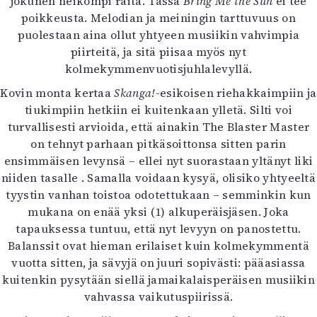
jokunen heikompi raita. Tässä
Bring Me the Sun
ei tee
poikkeusta. Melodian ja meiningin tarttuvuus on
puolestaan aina ollut yhtyeen musiikin vahvimpia
piirteitä, ja sitä piisaa myös nyt
kolmekymmenvuotisjuhlalevyllä.
Kovin monta kertaa
Skanga!
-esikoisen riehakkaimpiin ja
tiukimpiin hetkiin ei kuitenkaan ylletä. Silti voi
turvallisesti arvioida, että ainakin The Blaster Master
on tehnyt parhaan pitkäsoittonsa sitten parin
ensimmäisen levynsä – ellei nyt suorastaan yltänyt liki
niiden tasalle . Samalla voidaan kysyä, olisiko yhtyeeltä
tyystin vanhan toistoa odotettukaan – semminkin kun
mukana on enää yksi (1) alkuperäisjäsen. Joka
tapauksessa tuntuu, että nyt levyyn on panostettu.
Balanssit ovat hieman erilaiset kuin kolmekymmentä
vuotta sitten, ja sävyjä on juuri sopivästi: pääasiassa
kuitenkin pysytään siellä jamaikalaisperäisen musiikin
vahvassa vaikutuspiirissä.