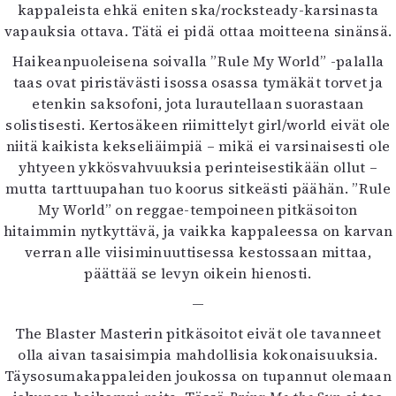
kappaleista ehkä eniten ska/rocksteady-karsinasta
vapauksia ottava. Tätä ei pidä ottaa moitteena sinänsä.
Haikeanpuoleisena soivalla ”Rule My World” -palalla
taas ovat piristävästi isossa osassa tymäkät torvet ja
etenkin saksofoni, jota lurautellaan suorastaan
solistisesti. Kertosäkeen riimittelyt girl/world eivät ole
niitä kaikista kekseliäimpiä – mikä ei varsinaisesti ole
yhtyeen ykkösvahvuuksia perinteisestikään ollut –
mutta tarttuupahan tuo koorus sitkeästi päähän. ”Rule
My World” on reggae-tempoineen pitkäsoiton
hitaimmin nytkyttävä, ja vaikka kappaleessa on karvan
verran alle viisiminuuttisessa kestossaan mittaa,
päättää se levyn oikein hienosti.
—
The Blaster Masterin pitkäsoitot eivät ole tavanneet
olla aivan tasaisimpia mahdollisia kokonaisuuksia.
Täysosumakappaleiden joukossa on tupannut olemaan