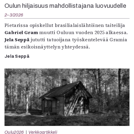
Oulun hiljaisuus mahdollistajana luovuudelle
2–3/2026
Pietarissa opiskellut brasilialaislähtöinen taiteilija
Gabriel Gram
muutti Ouluun vuoden 2025 alkaessa.
Jela Seppä
jututti tatuoijana työskentelevää Gramia
tämän esikoisnäyttelyn yhteydessä.
Jela Seppä
Oulu2026
Verkkoartikkeli