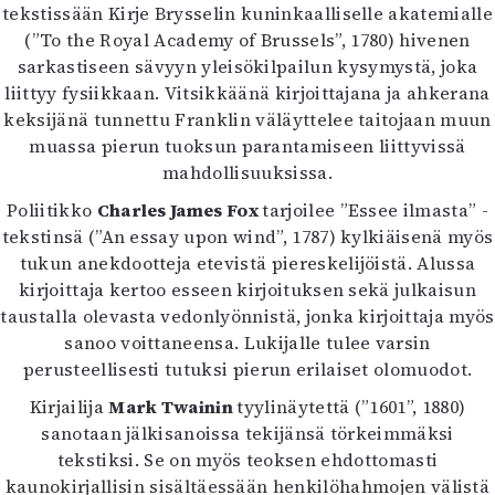
tekstissään Kirje Brysselin kuninkaalliselle akatemialle
Mediatiedot
(”To the Royal Academy of Brussels”, 1780) hivenen
Kaltio ry
sarkastiseen sävyyn yleisökilpailun kysymystä, joka
liittyy fysiikkaan. Vitsikkäänä kirjoittajana ja ahkerana
keksijänä tunnettu Franklin väläyttelee taitojaan muun
muassa pierun tuoksun parantamiseen liittyvissä
mahdollisuuksissa.
Poliitikko
Charles James Fox
tarjoilee ”Essee ilmasta” -
tekstinsä (”An essay upon wind”, 1787) kylkiäisenä myös
tukun anekdootteja etevistä piereskelijöistä. Alussa
kirjoittaja kertoo esseen kirjoituksen sekä julkaisun
taustalla olevasta vedonlyönnistä, jonka kirjoittaja myös
sanoo voittaneensa. Lukijalle tulee varsin
perusteellisesti tutuksi pierun erilaiset olomuodot.
Kirjailija
Mark Twainin
tyylinäytettä (”1601”, 1880)
sanotaan jälkisanoissa tekijänsä törkeimmäksi
tekstiksi. Se on myös teoksen ehdottomasti
kaunokirjallisin sisältäessään henkilöhahmojen välistä