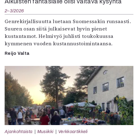
Aikuisten fantasialle olisi valtava kysyntä
2–3/2026
Genrekirjallisuutta luetaan Suomessakin runsaasti.
Suuren osan siitä julkaisevat hyvin pienet
kustantamot. Helmivyö juhlisti toukokuussa
kymmenen vuoden kustannustoimintaansa.
Reijo Valta
Ajankohtaista
Musiikki
Verkkoartikkeli