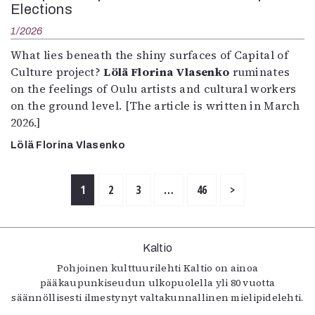
Elections
1/2026
What lies beneath the shiny surfaces of Capital of
Culture project?
Lölä Florina Vlasenko
ruminates
on the feelings of Oulu artists and cultural workers
on the ground level. [The article is written in March
2026.]
Lölä Florina Vlasenko
1
2
3
…
46
>
Kaltio
Pohjoinen kulttuurilehti Kaltio on ainoa
pääkaupunkiseudun ulkopuolella yli 80 vuotta
säännöllisesti ilmestynyt valtakunnallinen mielipidelehti.