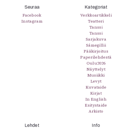
Seuraa
Kategoriat
Facebook
Verkkoartikkeli
Instagram
Teatteri
Tanssi
Tanssi
Sarjakuva
Sámegillii
Pääkirjoitus
Paperilehdestä
Oulu2026
Näyttelyt
Musiikki
Levyt
Kuvataide
Kirjat
In English
Esitystaide
Arkisto
Lehdet
Info