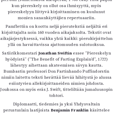
Kirjat
kun piereskely on ollut osa ihmisyyttä, myös
In English
piereskelyyn liittyvä kirjoittaminen on kuulunut
Esitystaide
monien sanankäyttäjien repertuaariin.
Arkisto
Pamflettiin on koottu neljä pierutekstiä neljältä eri
kirjoittajalta noin 160 vuoden aikajaksolta. Tekstit ovat
Lehdet
aikajärjestyksessä, vaikka yhtä kaikki: pierukirjoittelun
4/2026
yllä on havaittavissa ajattomuuden sulotuoksua.
2–3/2026
Satiirikkomestari
Jonathan Swiftin
essee ”Piereskelyn
1/2026
hyödyistä” (”The Benefit of Farting Explain’d”, 1722)
6/2025
lähestyy aihettaan akateemisen sävyn kautta.
5/2025 saame
Bumbastin professori Don Fartinhando Puffindorstin
5/2025
nimiin laitettu teksti herättää lievää hihitystä jo alussa
Lehtiarkisto
esiintyvien allekirjoittaneiden nimien johdosta.
Joukossa on myös eräs J. Swift, titteliltään jumaluusopin
Info
tohtori.
Tilaus ja irtonumerot
Diplomaatti, tiedemies ja yksi Yhdysvaltain
Yhteistyössä
perustuslain laatijoista
Benjamin Franklin
käsittelee
Toimitus