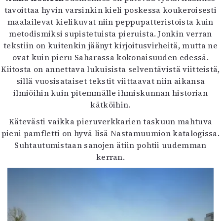
tavoittaa hyvin varsinkin kieli poskessa koukeroisesti
maalailevat kielikuvat niin peppupatteristoista kuin
metodismiksi supistetuista pieruista. Jonkin verran
tekstiin on kuitenkin jäänyt kirjoitusvirheitä, mutta ne
ovat kuin pieru Saharassa kokonaisuuden edessä.
Kiitosta on annettava lukuisista selventävistä viitteistä,
sillä vuosisataiset tekstit viittaavat niin aikansa
ilmiöihin kuin pitemmälle ihmiskunnan historian
kätköihin.
Kätevästi vaikka pieruverkkarien taskuun mahtuva
pieni pamfletti on hyvä lisä Nastamuumion katalogissa.
Suhtautumistaan sanojen ätiin pohtii uudemman
kerran.