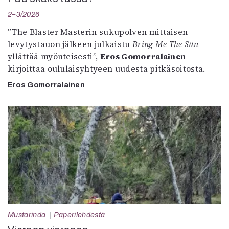
2–3/2026
”The Blaster Masterin sukupolven mittaisen
levytystauon jälkeen julkaistu
Bring Me The Sun
yllättää myönteisesti”,
Eros Gomorralainen
kirjoittaa oululaisyhtyeen uudesta pitkäsoitosta.
Eros Gomorralainen
Mustarinda
Paperilehdestä