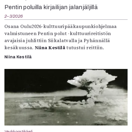
Pentin poluilla kirjailijan jalanjäljillä
2–3/2026
Osana Oulu2026-kulttuuripääkaupunkiohjelmaa
valmistuneen Pentin polut -kulttuurireitistön
avajaisia juhlittiin Siikalatvalla ja Pyhännällä
kesäkuussa.
Niina Kestilä
tutustui reittiin.
Niina Kestilä
Verkkoartikkeli