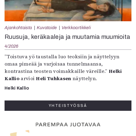
Ajankohtaista
Kuvataide
Verkkoartikkeli
Ruusuja, keräkaaleja ja muutamia muumioita
4/2026
”Toistuva yö taustalla luo teoksiin ja näyttelyyn
omaa pimeää ja varjoisaa tunnelmaansa,
kontrastina teosten voimakkaille väreille.”
Helki
Kallio
arvioi
Heli Tuhkasen
näyttelyn.
Helki Kallio
YHTEISTYÖSSÄ