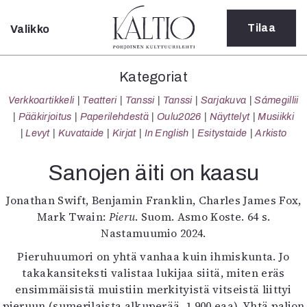
Tilaa
Valikko
Sulje
Kategoriat
Kategoriat
Verkkoartikkeli
Verkkoartikkeli
Teatteri
Tanssi
Tanssi
Sarjakuva
Sámegillii
Teatteri
Pääkirjoitus
Paperilehdestä
Oulu2026
Näyttelyt
Musiikki
Tanssi
Levyt
Kuvataide
Kirjat
In English
Esitystaide
Arkisto
Tanssi
Sarjakuva
Sanojen äiti on kaasu
Sámegillii
Pääkirjoitus
Jonathan Swift, Benjamin Franklin, Charles James Fox,
Paperilehdestä
Mark Twain:
Pieru
. Suom. Asmo Koste. 64 s.
Oulu2026
Nastamuumio 2024.
Näyttelyt
Pieruhuumori on yhtä vanhaa kuin ihmiskunta. Jo
Musiikki
takakansiteksti valistaa lukijaa siitä, miten eräs
Levyt
ensimmäisistä muistiin merkityistä vitseistä liittyi
Kuvataide
pieruun (sumerilaista alkuperää, 1 900 eaa). Yhtä paljon