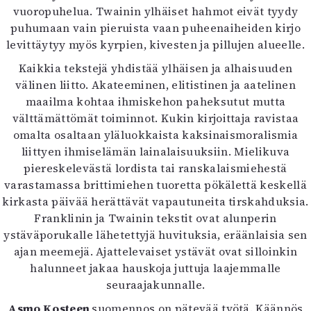
vuoropuhelua. Twainin ylhäiset hahmot eivät tyydy
puhumaan vain pieruista vaan puheenaiheiden kirjo
levittäytyy myös kyrpien, kivesten ja pillujen alueelle.
Kaikkia tekstejä yhdistää ylhäisen ja alhaisuuden
välinen liitto. Akateeminen, elitistinen ja aatelinen
maailma kohtaa ihmiskehon paheksutut mutta
välttämättömät toiminnot. Kukin kirjoittaja ravistaa
omalta osaltaan yläluokkaista kaksinaismoralismia
liittyen ihmiselämän lainalaisuuksiin. Mielikuva
piereskelevästä lordista tai ranskalaismiehestä
varastamassa brittimiehen tuoretta pökälettä keskellä
kirkasta päivää herättävät vapautuneita tirskahduksia.
Franklinin ja Twainin tekstit ovat alunperin
ystäväporukalle lähetettyjä huvituksia, eräänlaisia sen
ajan meemejä. Ajattelevaiset ystävät ovat silloinkin
halunneet jakaa hauskoja juttuja laajemmalle
seuraajakunnalle.
Asmo Kosteen
suomennos on pätevää työtä. Käännös