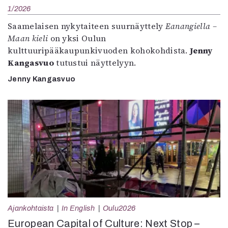
1/2026
Saamelaisen nykytaiteen suurnäyttely
Eanangiella –
Maan kieli
on yksi Oulun
kulttuuripääkaupunkivuoden kohokohdista.
Jenny
Kangasvuo
tutustui näyttelyyn.
Jenny Kangasvuo
Ajankohtaista
In English
Oulu2026
European Capital of Culture: Next Stop –