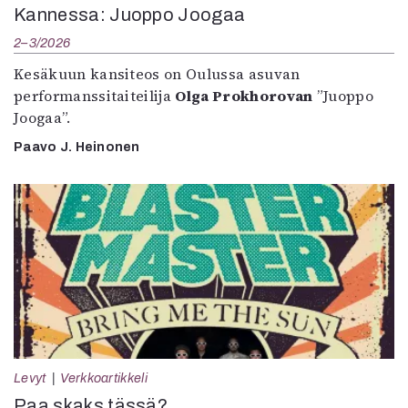
Kannessa: Juoppo Joogaa
2–3/2026
Kesäkuun kansiteos on Oulussa asuvan
performanssitaiteilija
Olga Prokhorovan
”Juoppo
Joogaa”.
Paavo J. Heinonen
Levyt
Verkkoartikkeli
Paa skaks tässä?