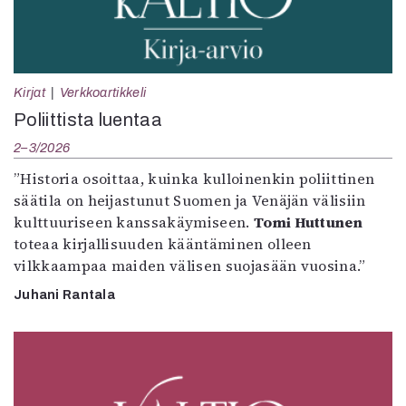
Kirjat
Verkkoartikkeli
Poliittista luentaa
2–3/2026
”Historia osoittaa, kuinka kulloinenkin poliittinen
säätila on heijastunut Suomen ja Venäjän välisiin
kulttuuriseen kanssakäymiseen.
Tomi Huttunen
toteaa kirjallisuuden kääntäminen olleen
vilkkaampaa maiden välisen suojasään vuosina.”
Juhani Rantala