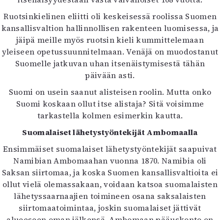
Kirjat
In English
Ruotsinkielinen eliitti oli keskeisessä roolissa Suomen
Esitystaide
kansallisvaltion hallinnollisen rakenteen luomisessa, ja
Arkisto
jäipä meille myös ruotsin kieli kummittelemaan
yleiseen opetussuunnitelmaan. Venäjä on muodostanut
Suomelle jatkuvan uhan itsenäistymisestä tähän
Lehdet
päivään asti.
4/2026
Suomi on usein saanut alisteisen roolin. Mutta onko
2–3/2026
Suomi koskaan ollut itse alistaja? Sitä voisimme
1/2026
tarkastella kolmen esimerkin kautta.
6/2025
5/2025 saame
Suomalaiset lähetystyöntekijät Ambomaalla
5/2025
Ensimmäiset suomalaiset lähetystyöntekijät saapuivat
Lehtiarkisto
Namibian Ambomaahan vuonna 1870. Namibia oli
Saksan siirtomaa, ja koska Suomen kansallisvaltioita ei
Info
ollut vielä olemassakaan, voidaan katsoa suomalaisten
Tilaus ja irtonumerot
lähetyssaarnaajien toimineen osana saksalaisten
Yhteistyössä
siirtomaatoimintaa, joskin suomalaiset jättivät
Toimitus
alueeseen oman jälkensä. Ambomaan pääuskonto on