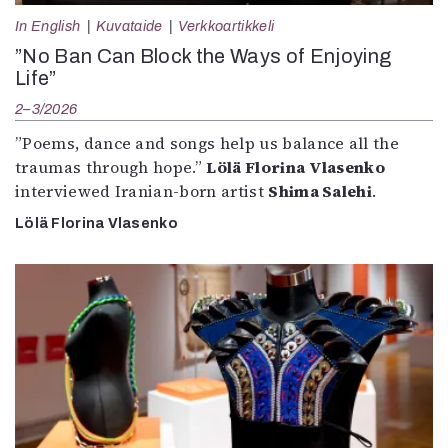
In English
Kuvataide
Verkkoartikkeli
”No Ban Can Block the Ways of Enjoying
Life”
2–3/2026
”Poems, dance and songs help us balance all the
traumas through hope.”
Lölä Florina Vlasenko
interviewed Iranian-born artist
Shima Salehi
.
Lölä Florina Vlasenko