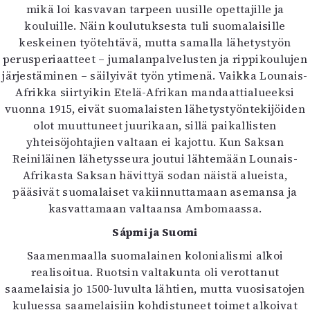
mikä loi kasvavan tarpeen uusille opettajille ja
kouluille. Näin koulutuksesta tuli suomalaisille
keskeinen työtehtävä, mutta samalla lähetystyön
perusperiaatteet – jumalanpalvelusten ja rippikoulujen
järjestäminen – säilyivät työn ytimenä. Vaikka Lounais-
Afrikka siirtyikin Etelä-Afrikan mandaattialueeksi
vuonna 1915, eivät suomalaisten lähetystyöntekijöiden
olot muuttuneet juurikaan, sillä paikallisten
yhteisöjohtajien valtaan ei kajottu. Kun Saksan
Reiniläinen lähetysseura joutui lähtemään Lounais-
Afrikasta Saksan hävittyä sodan näistä alueista,
pääsivät suomalaiset vakiinnuttamaan asemansa ja
kasvattamaan valtaansa Ambomaassa.
Sápmi ja Suomi
Saamenmaalla suomalainen kolonialismi alkoi
realisoitua. Ruotsin valtakunta oli verottanut
saamelaisia jo 1500-luvulta lähtien, mutta vuosisatojen
kuluessa saamelaisiin kohdistuneet toimet alkoivat