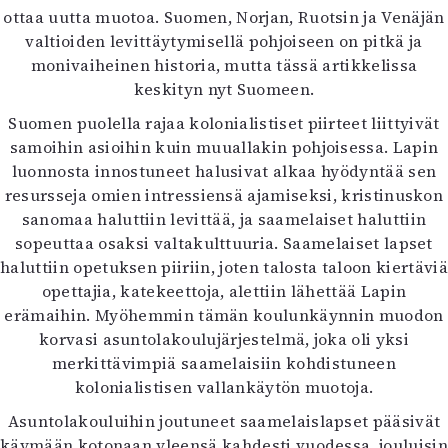
ottaa uutta muotoa. Suomen, Norjan, Ruotsin ja Venäjän
valtioiden levittäytymisellä pohjoiseen on pitkä ja
monivaiheinen historia, mutta tässä artikkelissa
keskityn nyt Suomeen.
Suomen puolella rajaa kolonialistiset piirteet liittyivät
samoihin asioihin kuin muuallakin pohjoisessa. Lapin
luonnosta innostuneet halusivat alkaa hyödyntää sen
resursseja omien intressiensä ajamiseksi, kristinuskon
sanomaa haluttiin levittää, ja saamelaiset haluttiin
sopeuttaa osaksi valtakulttuuria. Saamelaiset lapset
haluttiin opetuksen piiriin, joten talosta taloon kiertäviä
opettajia, katekeettoja, alettiin lähettää Lapin
erämaihin. Myöhemmin tämän koulunkäynnin muodon
korvasi asuntolakoulujärjestelmä, joka oli yksi
merkittävimpiä saamelaisiin kohdistuneen
kolonialistisen vallankäytön muotoja.
Asuntolakouluihin joutuneet saamelaislapset pääsivät
käymään kotonaan yleensä kahdesti vuodessa, jouluisin