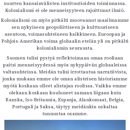
suurten kansainvälisten instituutioiden toiminnassa.
Kolonialismi ei ole menneisyyteen rajoittunut ilmiö.
Kolonialismi on myös pitkälti muovannut maailmamme
sen nykyiseen geopoliittiseen ja kulttuuriseen
asentoon, voimasuhteineen kaikkineen. Euroopan ja
Pohjois-Amerikan voima globaalin etelän yli on pitkälti
kolonialismin seurausta.
Suomen tulisi pystyä reflektoimaan omaa rooliaan
paitsi menneisyydessä myös nykypäivän globaaleissa
valtasuhteissa. Meidän tulisi irrottautua narratiivista,
jonka mukaan emme ole oman alisteisen historiamme
myötä koskaan olleet alistajan roolissa. Vaikka emme
olekaan koskaan kuuluneet samaan liigaan kuin
Ranska, Iso-Britannia, Espanja, Alankomaat, Belgia,
Portugali ja Saksa, täytyy meidänkin uskaltaa
tunnustaa osamme.