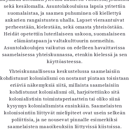
sekä kesälomalla. Asuntolakouluissa lapsia yritettiin
suomalaistaa, ja saamen puhuminen oli kiellettyä
ankarien rangaistusten uhalla. Lapset vieraantuivat
perheestään, kielestään, sekä omasta yhteisöstään.
Heidät opetettiin luterilaiseen uskoon, suomalaiseen
elämäntapaan ja valtakulttuurin normeihin.
Asuntolakoulujen vaikutus on edelleen havaittavissa
saamelaisessa yhteiskunnassa, etenkin kielessä ja sen
käyttöasteessa.
Yhteiskunnallisessa keskustelussa saamelaisiin
kohdistunut kolonialismi on nostanut pintaan toisistaan
eriäviä näkemyksiä siitä, millaista saamelaisiin
kohdistunut kolonialismi oli, harjoitettiinko sitä
kolonialistisin toimintaperiaattein tai oliko siinä
kysymys kolonialismista ensinkään. Saamelaisten
kolonisointiin liittyvät mielipiteet ovat usein selkeän
poliittisia, ja ne nousevat pinnalle esimerkiksi
saamelaisten maaoikeuksiin liittyvissä kiistoissa.