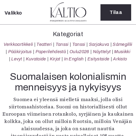
Tilaa
Valikko
Sulje
Kategoriat
Kategoriat
Verkkoartikkeli
Verkkoartikkeli
Teatteri
Tanssi
Tanssi
Sarjakuva
Sámegillii
Teatteri
Pääkirjoitus
Paperilehdestä
Oulu2026
Näyttelyt
Musiikki
Tanssi
Levyt
Kuvataide
Kirjat
In English
Esitystaide
Arkisto
Tanssi
Sarjakuva
Suomalaisen kolonialismin
Sámegillii
menneisyys ja nykyisyys
Pääkirjoitus
Paperilehdestä
Suomea ei yleensä mielletä maaksi, jolla olisi
Oulu2026
siirtomaahistoriaa. Suomi on historiallisesti ollut
Näyttelyt
Euroopan viimeinen rotankolo, syrjäinen ja kaukainen
Musiikki
kolkka, joka on ollut milloin Ruotsin, milloin Venäjän
Levyt
alaisuudessa, ja joka on saanut nauttia
Kuvataide
itsenäisyydestään vasta vaivalloiset 108 vuotta.