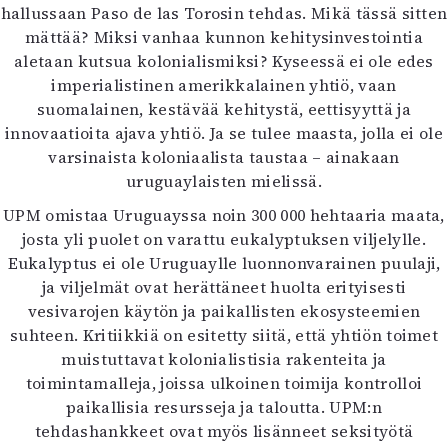
hallussaan Paso de las Torosin tehdas. Mikä tässä sitten
mättää? Miksi vanhaa kunnon kehitysinvestointia
aletaan kutsua kolonialismiksi? Kyseessä ei ole edes
imperialistinen amerikkalainen yhtiö, vaan
suomalainen, kestävää kehitystä, eettisyyttä ja
innovaatioita ajava yhtiö. Ja se tulee maasta, jolla ei ole
varsinaista koloniaalista taustaa – ainakaan
uruguaylaisten mielissä.
UPM omistaa Uruguayssa noin 300 000 hehtaaria maata,
josta yli puolet on varattu eukalyptuksen viljelylle.
Eukalyptus ei ole Uruguaylle luonnonvarainen puulaji,
ja viljelmät ovat herättäneet huolta erityisesti
vesivarojen käytön ja paikallisten ekosysteemien
suhteen. Kritiikkiä on esitetty siitä, että yhtiön toimet
muistuttavat kolonialistisia rakenteita ja
toimintamalleja, joissa ulkoinen toimija kontrolloi
paikallisia resursseja ja taloutta. UPM:n
tehdashankkeet ovat myös lisänneet seksityötä