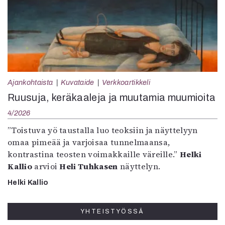
Ajankohtaista
Kuvataide
Verkkoartikkeli
Ruusuja, keräkaaleja ja muutamia muumioita
4/2026
”Toistuva yö taustalla luo teoksiin ja näyttelyyn
omaa pimeää ja varjoisaa tunnelmaansa,
kontrastina teosten voimakkaille väreille.”
Helki
Kallio
arvioi
Heli Tuhkasen
näyttelyn.
Helki Kallio
YHTEISTYÖSSÄ