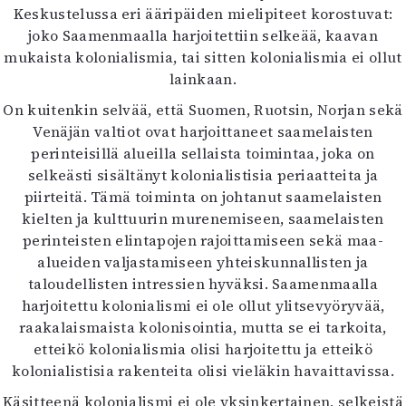
Keskustelussa eri ääripäiden mielipiteet korostuvat:
joko Saamenmaalla harjoitettiin selkeää, kaavan
mukaista kolonialismia, tai sitten kolonialismia ei ollut
lainkaan.
On kuitenkin selvää, että Suomen, Ruotsin, Norjan sekä
Venäjän valtiot ovat harjoittaneet saamelaisten
perinteisillä alueilla sellaista toimintaa, joka on
selkeästi sisältänyt kolonialistisia periaatteita ja
piirteitä. Tämä toiminta on johtanut saamelaisten
kielten ja kulttuurin murenemiseen, saamelaisten
perinteisten elintapojen rajoittamiseen sekä maa-
alueiden valjastamiseen yhteiskunnallisten ja
taloudellisten intressien hyväksi. Saamenmaalla
harjoitettu kolonialismi ei ole ollut ylitsevyöryvää,
raakalaismaista kolonisointia, mutta se ei tarkoita,
etteikö kolonialismia olisi harjoitettu ja etteikö
kolonialistisia rakenteita olisi vieläkin havaittavissa.
Käsitteenä kolonialismi ei ole yksinkertainen, selkeistä