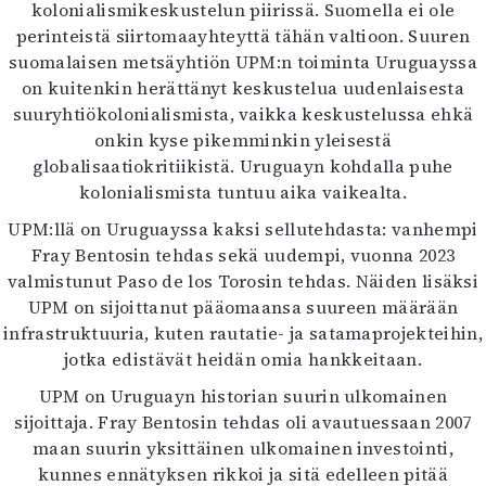
kolonialismikeskustelun piirissä. Suomella ei ole
perinteistä siirtomaayhteyttä tähän valtioon. Suuren
suomalaisen metsäyhtiön UPM:n toiminta Uruguayssa
on kuitenkin herättänyt keskustelua uudenlaisesta
suuryhtiökolonialismista, vaikka keskustelussa ehkä
onkin kyse pikemminkin yleisestä
globalisaatiokritiikistä. Uruguayn kohdalla puhe
kolonialismista tuntuu aika vaikealta.
UPM:llä on Uruguayssa kaksi sellutehdasta: vanhempi
Fray Bentosin tehdas sekä uudempi, vuonna 2023
valmistunut Paso de los Torosin tehdas. Näiden lisäksi
UPM on sijoittanut pääomaansa suureen määrään
infrastruktuuria, kuten rautatie- ja satamaprojekteihin,
jotka edistävät heidän omia hankkeitaan.
UPM on Uruguayn historian suurin ulkomainen
sijoittaja. Fray Bentosin tehdas oli avautuessaan 2007
maan suurin yksittäinen ulkomainen investointi,
kunnes ennätyksen rikkoi ja sitä edelleen pitää