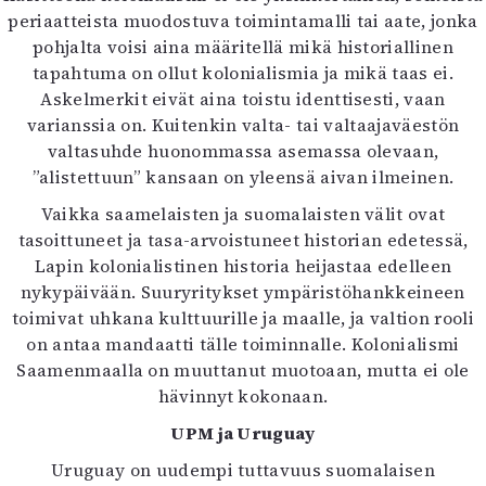
periaatteista muodostuva toimintamalli tai aate, jonka
pohjalta voisi aina määritellä mikä historiallinen
tapahtuma on ollut kolonialismia ja mikä taas ei.
Askelmerkit eivät aina toistu identtisesti, vaan
varianssia on. Kuitenkin valta- tai valtaajaväestön
valtasuhde huonommassa asemassa olevaan,
”alistettuun” kansaan on yleensä aivan ilmeinen.
Vaikka saamelaisten ja suomalaisten välit ovat
tasoittuneet ja tasa-arvoistuneet historian edetessä,
Lapin kolonialistinen historia heijastaa edelleen
nykypäivään. Suuryritykset ympäristöhankkeineen
toimivat uhkana kulttuurille ja maalle, ja valtion rooli
on antaa mandaatti tälle toiminnalle. Kolonialismi
Saamenmaalla on muuttanut muotoaan, mutta ei ole
hävinnyt kokonaan.
UPM ja Uruguay
Uruguay on uudempi tuttavuus suomalaisen