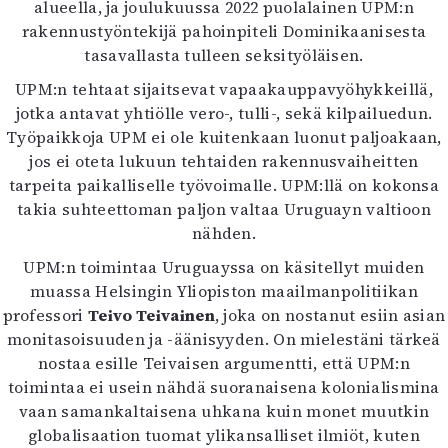
alueella, ja joulukuussa 2022 puolalainen UPM:n
rakennustyöntekijä pahoinpiteli Dominikaanisesta
tasavallasta tulleen seksityöläisen.
UPM:n tehtaat sijaitsevat vapaakauppavyöhykkeillä,
jotka antavat yhtiölle vero-, tulli-, sekä kilpailuedun.
Työpaikkoja UPM ei ole kuitenkaan luonut paljoakaan,
jos ei oteta lukuun tehtaiden rakennusvaiheitten
tarpeita paikalliselle työvoimalle. UPM:llä on kokonsa
takia suhteettoman paljon valtaa Uruguayn valtioon
nähden.
UPM:n toimintaa Uruguayssa on käsitellyt muiden
muassa Helsingin Yliopiston maailmanpolitiikan
professori
Teivo Teivainen
, joka on nostanut esiin asian
monitasoisuuden ja -äänisyyden. On mielestäni tärkeä
nostaa esille Teivaisen argumentti, että UPM:n
toimintaa ei usein nähdä suoranaisena kolonialismina
vaan samankaltaisena uhkana kuin monet muutkin
globalisaation tuomat ylikansalliset ilmiöt, kuten