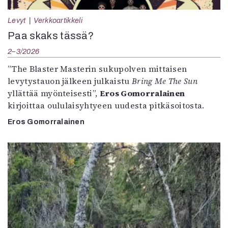
Levyt
Verkkoartikkeli
Paa skaks tässä?
2–3/2026
”The Blaster Masterin sukupolven mittaisen
levytystauon jälkeen julkaistu
Bring Me The Sun
yllättää myönteisesti”,
Eros Gomorralainen
kirjoittaa oululaisyhtyeen uudesta pitkäsoitosta.
Eros Gomorralainen