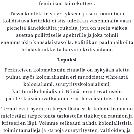
feminismi tai rokotteet.
Tässä kontekstissa yritykseen ja sen toimintaan
kohdistuva kritiikki ei siis tulekaan vasemmalta vaan
pieneltä äänekkäältä joukolta, jota on usein vaikea
asettaa poliittiselle spektrille ja joka toimii
enemmänkin kansalaistasolla. Politiikan paalupaikoilta
tehdashankkeita harvoin kritisoidaan.
Lopuksi
Perinteisen kolonialismin rinnalla on nykyään alettu
puhua myös kolonialismin eri muodoista: vihreästä
kolonialismi, suuryrityskolonialismi,
kulttuurikolonialismi. Nämä termit ovat usein
päällekkäisiä eivätkä aina eroa hirveästi toisistaan.
Termit ovat hyvinkin tarpeellisia, sillä kolonialismia on
mielestäni tarpeetonta tarkastella tiukkojen raamien ja
kriteerien läpi. Voimme selkeästi nähdä kolonialistisia
toimintamalleja ja -tapoja suuryritysten, valtioiden, ja