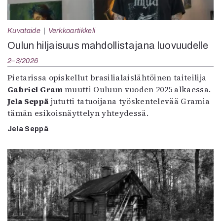
Kuvataide
Verkkoartikkeli
Oulun hiljaisuus mahdollistajana luovuudelle
2–3/2026
Pietarissa opiskellut brasilialaislähtöinen taiteilija
Gabriel Gram
muutti Ouluun vuoden 2025 alkaessa.
Jela Seppä
jututti tatuoijana työskentelevää Gramia
tämän esikoisnäyttelyn yhteydessä.
Jela Seppä