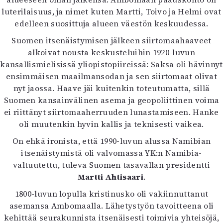
Mediatiedot
luterilaisuus, ja nimet kuten Martti, Toivo ja Helmi ovat
Kaltio ry
edelleen suosittuja alueen väestön keskuudessa.
Suomen itsenäistymisen jälkeen siirtomaahaaveet
alkoivat nousta keskusteluihin 1920-luvun
kansallismielisissä yliopistopiireissä: Saksa oli hävinnyt
ensimmäisen maailmansodan ja sen siirtomaat olivat
nyt jaossa. Haave jäi kuitenkin toteutumatta, sillä
Suomen kansainvälinen asema ja geopoliittinen voima
ei riittänyt siirtomaaherruuden lunastamiseen. Hanke
oli muutenkin hyvin kallis ja teknisesti vaikea.
On ehkä ironista, että 1990-luvun alussa Namibian
itsenäistymistä oli valvomassa YK:n Namibia-
valtuutettu, tuleva Suomen tasavallan presidentti
Martti Ahtisaari
.
1800-luvun lopulla kristinusko oli vakiinnuttanut
asemansa Ambomaalla. Lähetystyön tavoitteena oli
kehittää seurakunnista itsenäisesti toimivia yhteisöjä,