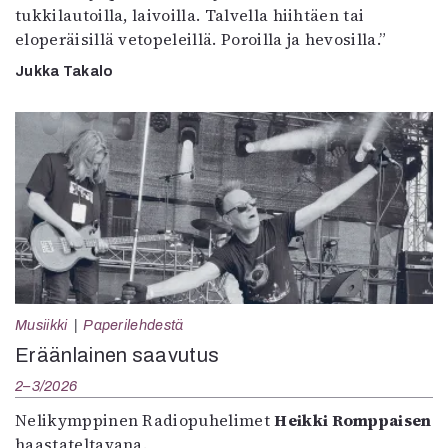
tukkilautoilla, laivoilla. Talvella hiihtäen tai
eloperäisillä vetopeleillä. Poroilla ja hevosilla.”
Jukka Takalo
Musiikki
Paperilehdestä
Eräänlainen saavutus
2–3/2026
Nelikymppinen Radiopuhelimet
Heikki Romppaisen
haastateltavana.