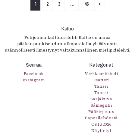
1
2
3
…
46
>
Kaltio
Pohjoinen kulttuurilehti Kaltio on ainoa
pääkaupunkiseudun ulkopuolella yli 80 vuotta
säännöllisesti ilmestynyt valtakunnallinen mielipidelehti.
Seuraa
Kategoriat
Facebook
Verkkoartikkeli
Instagram
Teatteri
Tanssi
Tanssi
Sarjakuva
Sámegillii
Pääkirjoitus
Paperilehdestä
Oulu2026
Näyttelyt