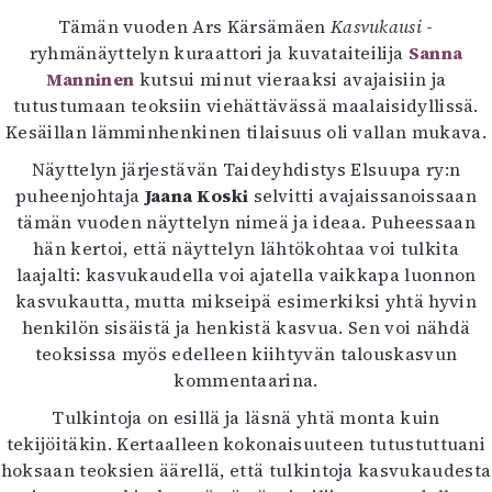
Kirjat
Tämän vuoden Ars Kärsämäen
Kasvukausi
-
In English
ryhmänäyttelyn kuraattori ja kuvataiteilija
Sanna
Esitystaide
Manninen
kutsui minut vieraaksi avajaisiin ja
Arkisto
tutustumaan teoksiin viehättävässä maalaisidyllissä.
Kesäillan lämminhenkinen tilaisuus oli vallan mukava.
Lehdet
Näyttelyn järjestävän Taideyhdistys Elsuupa ry:n
4/2026
puheenjohtaja
Jaana Koski
selvitti avajaissanoissaan
2–3/2026
tämän vuoden näyttelyn nimeä ja ideaa. Puheessaan
1/2026
hän kertoi, että näyttelyn lähtökohtaa voi tulkita
6/2025
laajalti: kasvukaudella voi ajatella vaikkapa luonnon
5/2025 saame
kasvukautta, mutta mikseipä esimerkiksi yhtä hyvin
5/2025
henkilön sisäistä ja henkistä kasvua. Sen voi nähdä
Lehtiarkisto
teoksissa myös edelleen kiihtyvän talouskasvun
kommentaarina.
Info
Tulkintoja on esillä ja läsnä yhtä monta kuin
Tilaus ja irtonumerot
tekijöitäkin. Kertaalleen kokonaisuuteen tutustuttuani
Yhteistyössä
hoksaan teoksien äärellä, että tulkintoja kasvukaudesta
Toimitus