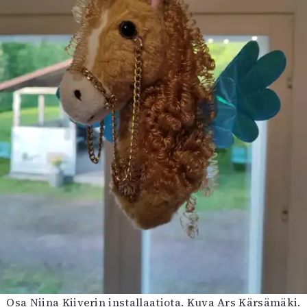
Osa Niina Kiiverin installaatiota. Kuva Ars Kärsämäki.