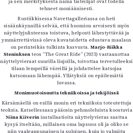
ja sen merkityksestä nämä taiteilijat ovat todella
Mediatiedot
tehneet moniäänisesti.
Kaltio ry
Rustiikkisessa Navettagalleriassa on heti
sisäänkäynnillä selvää, että huomion arvoisesti myös
näyttelyjulisteessa toistuva, helposti lähestyttävää ja
ymmärrettävissä oleva kuvataidetta edustava maalaus
on perinteikäs tulkinta kasvusta.
Marjo-Riikka
Steniuksen
teos ”The Great Ride” (2023) vastaanottaa
näyttelyvieraat suurilla linjoilla, toivottaa tervetulleeksi
tilaan lempeillä väreillä ja johdattelee katsojaa
katsomaan lähempää. Yllätyksiä on epäilemättä
luvassa.
Monimuotoisuutta tekniikoissa ja tekijöissä
Kärsämäellä on esillä monin eri tekniikoin toteutettuja
teoksia. Katsellessaan pääosin pehmoleluista koostuvia
Niina Kiiverin
installaatioita näyttelyvieras saattaa
kysyä itseltään, millainen oma lapsuus oli ja oliko se
niin vaaleanpunainen ja suloinen, kuin jo valmiita