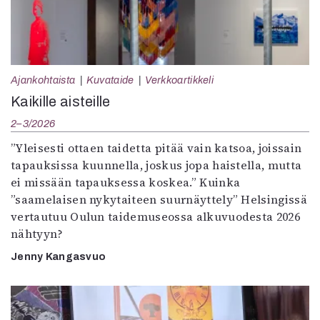
Ajankohtaista
Kuvataide
Verkkoartikkeli
Kaikille aisteille
2–3/2026
”Yleisesti ottaen taidetta pitää vain katsoa, joissain
tapauksissa kuunnella, joskus jopa haistella, mutta
ei missään tapauksessa koskea.” Kuinka
”saamelaisen nykytaiteen suurnäyttely” Helsingissä
vertautuu Oulun taidemuseossa alkuvuodesta 2026
nähtyyn?
Jenny Kangasvuo