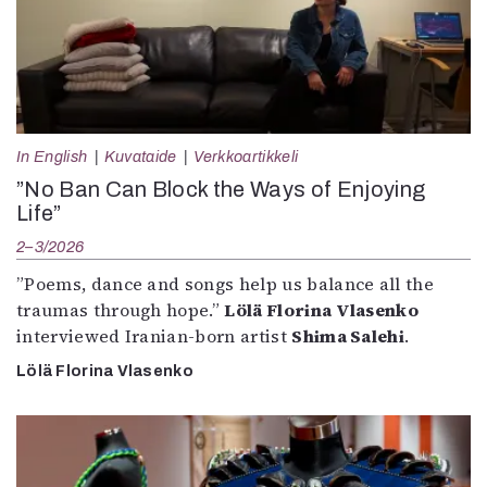
In English
Kuvataide
Verkkoartikkeli
”No Ban Can Block the Ways of Enjoying
Life”
2–3/2026
”Poems, dance and songs help us balance all the
traumas through hope.”
Lölä Florina Vlasenko
interviewed Iranian-born artist
Shima Salehi
.
Lölä Florina Vlasenko