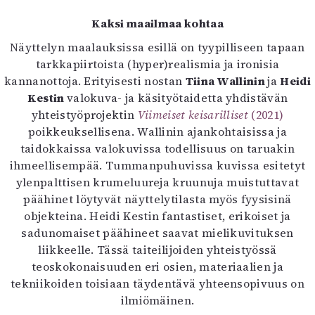
Kaksi maailmaa kohtaa
Näyttelyn maalauksissa esillä on tyypilliseen tapaan
tarkkapiirtoista (hyper)realismia ja ironisia
kannanottoja. Erityisesti nostan
Tiina Wallinin
ja
Heidi
Kestin
valokuva- ja käsityötaidetta yhdistävän
yhteistyöprojektin
Viimeiset keisarilliset
(2021)
poikkeuksellisena. Wallinin ajankohtaisissa ja
taidokkaissa valokuvissa todellisuus on taruakin
ihmeellisempää. Tummanpuhuvissa kuvissa esitetyt
ylenpalttisen krumeluureja kruunuja muistuttavat
päähinet löytyvät näyttelytilasta myös fyysisinä
objekteina. Heidi Kestin fantastiset, erikoiset ja
sadunomaiset päähineet saavat mielikuvituksen
liikkeelle. Tässä taiteilijoiden yhteistyössä
teoskokonaisuuden eri osien, materiaalien ja
tekniikoiden toisiaan täydentävä yhteensopivuus on
ilmiömäinen.