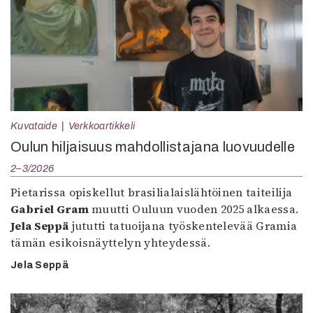
Kuvataide
Verkkoartikkeli
Oulun hiljaisuus mahdollistajana luovuudelle
2–3/2026
Pietarissa opiskellut brasilialaislähtöinen taiteilija
Gabriel Gram
muutti Ouluun vuoden 2025 alkaessa.
Jela Seppä
jututti tatuoijana työskentelevää Gramia
tämän esikoisnäyttelyn yhteydessä.
Jela Seppä