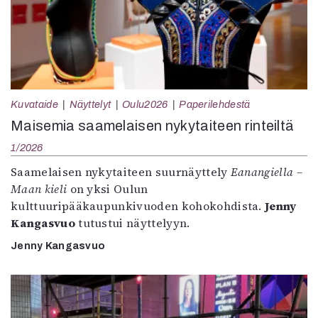
Kuvataide
Näyttelyt
Oulu2026
Paperilehdestä
Maisemia saamelaisen nykytaiteen rinteiltä
1/2026
Saamelaisen nykytaiteen suurnäyttely
Eanangiella –
Maan kieli
on yksi Oulun
kulttuuripääkaupunkivuoden kohokohdista.
Jenny
Kangasvuo
tutustui näyttelyyn.
Jenny Kangasvuo