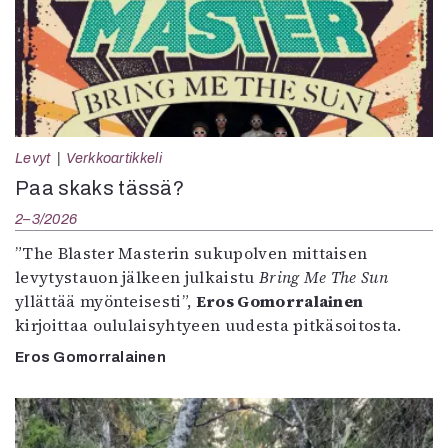
Levyt
Verkkoartikkeli
Paa skaks tässä?
2–3/2026
”The Blaster Masterin sukupolven mittaisen
levytystauon jälkeen julkaistu
Bring Me The Sun
yllättää myönteisesti”,
Eros Gomorralainen
kirjoittaa oululaisyhtyeen uudesta pitkäsoitosta.
Eros Gomorralainen