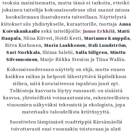
teoksia mainitsematta, mutta tämä ei tarkoita, etteikö
jokainen taiteilija kokonaisuudessa olisi saanut minua
huokailemaan ihastuksesta taiteellaan. Näyttelystä
kiitokset siis yhdistykselle, kuraattorille, tuottaja
Anna
Koivukankaalle
sekä taiteilijoille:
Janne Erkkilä
,
Matti
Haapala
, Niina Kiiveri, Heidi Kesti,
Marianne Kauppila
,
Ritva Korhonen,
Maria Laakkonen
,
Heli Lundström
,
Sari Nurkkala
, Shima Salehi,
Salla Sillgren
,
Minttu
Silvennoinen
, Marjo-Riikka Stenius ja Tiina Wallin.
Kokonaisuudessaan näyttely on ehjä, mutta ennen
kaikkea raikas ja helposti lähestyttävä läpileikkaus
siihen, mitä kuvataiteessa tapahtuu juuri nyt.
Tulkintoja kasvusta löytyy runsaasti: on sisäistä
kasvua, yhteisöllistä voimaantumista, rakenteellisten
vinoumien näkyväksi tekemistä ja ekologista, jopa
materiaalis-taloudellista kriittisyyttä.
Suosittelen lämpimästi roadtrippiä Kärsämäellä
toivottavasti ensi vuonnakin toistuvaan ja alati