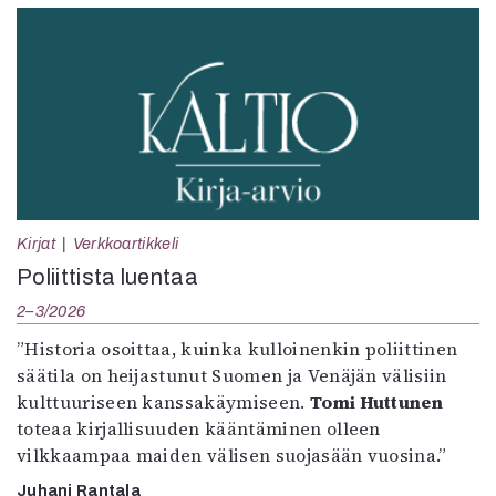
Kirjat
Verkkoartikkeli
Poliittista luentaa
2–3/2026
”Historia osoittaa, kuinka kulloinenkin poliittinen
säätila on heijastunut Suomen ja Venäjän välisiin
kulttuuriseen kanssakäymiseen.
Tomi Huttunen
toteaa kirjallisuuden kääntäminen olleen
vilkkaampaa maiden välisen suojasään vuosina.”
Juhani Rantala