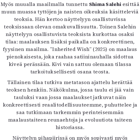
Myös muualla maailmalla tunnettu
Shima Salehi
esittää
muun muassa tyttöjen ja naisten oikeuksia käsitteleviä
teoksia. Hän kertoo näyttelyyn osallistuvissa
teoksissaan olevan omakuvallisuutta. Toinen Salehin
näyttelyyn osallistuvista teoksista kurkottaa osaksi
tilaa: maalauksen lisäksi paikalla on konkreettinen,
fyysinen maailma. ”Inherited Wish” (2025) on maalaus
pienokaisesta, joka raahaa satiininauhalla sidottua
kiveä perässään. Kivi vain sattuu olemaan tilassa
tarkoituksellisesti osana teosta.
Tällainen tilaa tutkiva metatason ajattelu herättää
teoksen henkiin. Näkökulma, jossa taulu ei jää vain
tauluksi vaan jossa maalaukset jatkuvat näin
konkreettisesti reaalitodellisuuteemme, puhuttelee ja
saa tutkimaan tarkemmin perinteisemmän
maalaustaiteen reunaehtoja ja evoluutiota taiteen
historiassa.
Näyttelyn pihapiirissä on myös sopivasti myös