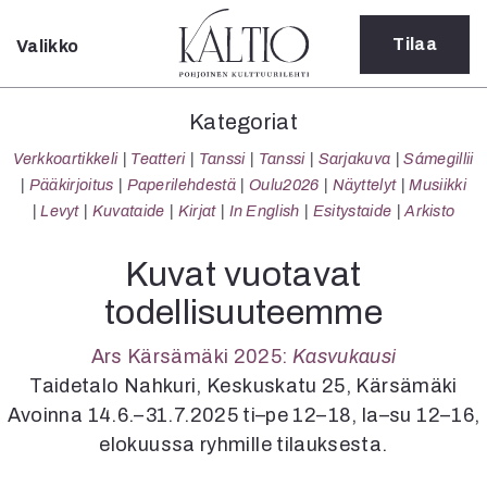
Tilaa
Valikko
Sulje
Kategoriat
Kategoriat
Verkkoartikkeli
Verkkoartikkeli
Teatteri
Tanssi
Tanssi
Sarjakuva
Sámegillii
Teatteri
Pääkirjoitus
Paperilehdestä
Oulu2026
Näyttelyt
Musiikki
Tanssi
Levyt
Kuvataide
Kirjat
In English
Esitystaide
Arkisto
Tanssi
Sarjakuva
Kuvat vuotavat
Sámegillii
todellisuuteemme
Pääkirjoitus
Paperilehdestä
Ars Kärsämäki 2025:
Kasvukausi
Oulu2026
Taidetalo Nahkuri, Keskuskatu 25, Kärsämäki
Näyttelyt
Avoinna 14.6.–31.7.2025 ti–pe 12–18, la–su 12–16,
Musiikki
Levyt
elokuussa ryhmille tilauksesta.
Kuvataide