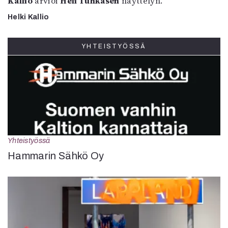
Kallio
arvioi
Heli Tuhkasen
näyttelyn.
Helki Kallio
YHTEISTYÖSSÄ
Yhteistyössä
Hammarin Sähkö Oy