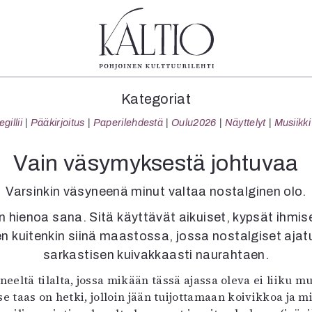
tegoriat
Lehdet
Info
Kategoriat
koartikkeli
4/2026
Tilaus j
illii
Pääkirjoitus
Paperilehdestä
Oulu2026
Näyttelyt
Musiikki
Teatteri
2–3/2026
irtonume
Tanssi
1/2026
Yhteistyö
Vain väsymyksestä johtuvaa
Tanssi
6/2025
Toimitu
arjakuva
5/2025 saame
Mediatie
Varsinkin väsyneenä minut valtaa nostalginen olo.
ámegillii
5/2025
Kaltio r
n hienoa sana. Sitä käyttävät aikuiset, kypsät ihmis
äkirjoitus
Lehtiarkisto
len kuitenkin siinä maastossa, jossa nostalgiset ajat
erilehdestä
Oulu2026
sarkastisen kuivakkaasti naurahtaen.
Näyttelyt
neeltä tilalta, jossa mikään tässä ajassa oleva ei liiku 
Musiikki
e taas on hetki, jolloin jään tuijottamaan koivikkoa ja mi
Levyt