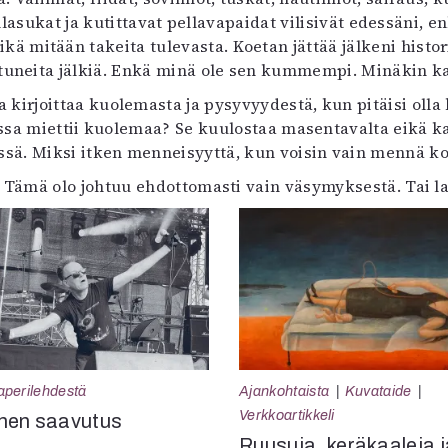
t villasukat ja kutittavat pellavapaidat vilisivät edessä
ä mitään takeita tulevasta. Koetan jättää jälkeni historia
uneita jälkiä. Enkä minä ole sen kummempi. Minäkin k
a kirjoittaa kuolemasta ja pysyvyydestä, kun pitäisi olla
essa miettii kuolemaa? Se kuulostaa masentavalta eikä 
sä. Miksi itken menneisyyttä, kun voisin vain mennä ko
. Tämä olo johtuu ehdottomasti vain väsymyksestä. Tai 
aperilehdestä
Ajankohtaista
Kuvataide
Verkkoartikkeli
nen saavutus
Ruusuja, keräkaaleja j