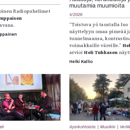
muutamia muumioita
inen Radiopuhelimet
4/2026
omppaisen
”Toistuva yö taustalla luo 
tavana.
näyttelyyn omaa pimeää ja
mppainen
tunnelmaansa, kontrastin
voimakkaille väreille.”
Hel
arvioi
Heli Tuhkasen
näytt
Helki Kallio
eli
Ajankohtaista
Musiikki
Verkk