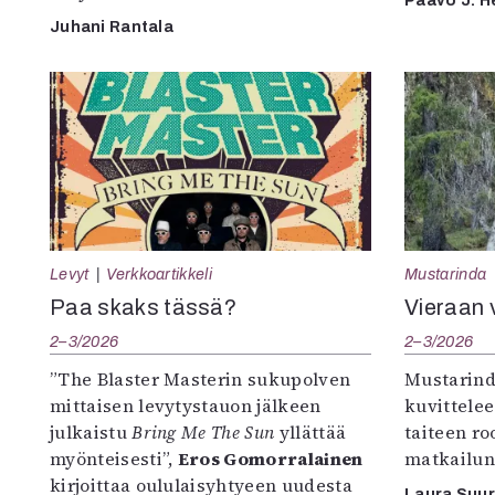
Paavo J. H
Juhani Rantala
Levyt
Verkkoartikkeli
Mustarinda
Paa skaks tässä?
Vieraan 
2–3/2026
2–3/2026
”The Blaster Masterin sukupolven
Mustarind
mittaisen levytystauon jälkeen
kuvittele
julkaistu
Bring Me The Sun
yllättää
taiteen r
myönteisesti”,
Eros Gomorralainen
matkailun
kirjoittaa oululaisyhtyeen uudesta
Laura Suu