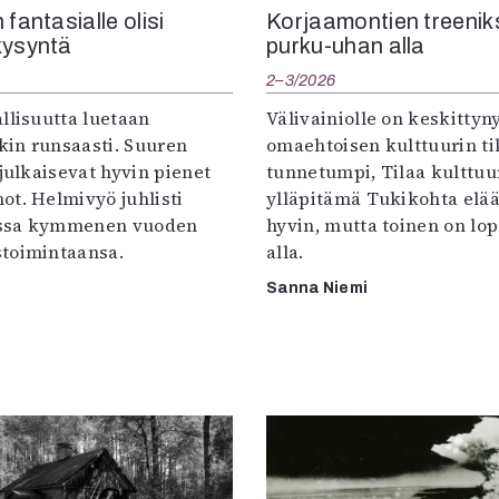
 fantasialle olisi
Korjaamontien treenik
kysyntä
purku-uhan alla
2–3/2026
llisuutta luetaan
Välivainiolle on keskittyn
in runsaasti. Suuren
omaehtoisen kulttuurin til
 julkaisevat hyvin pienet
tunnetumpi, Tilaa kulttuur
ot. Helmivyö juhlisti
ylläpitämä Tukikohta elää 
ssa kymmenen vuoden
hyvin, mutta toinen on lo
toimintaansa.
alla.
Sanna Niemi