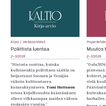
Kirjat
Verkkoartikkeli
Paperilehde
Poliittista luentaa
Muutos t
2–3/2026
2–3/2026
”Historia osoittaa, kuinka
”Oulu2026
kulloinenkin poliittinen säätila on
pisteensä 
heijastunut Suomen ja Venäjän
kohteet, j
välisiin kulttuuriseen
vielä kuul
kanssakäymiseen.
Tomi Huttunen
Päätoimitta
toteaa kirjallisuuden kääntäminen
kuitenkaa
olleen vilkkaampaa maiden välisen
harhailee.
suojasään vuosina.”