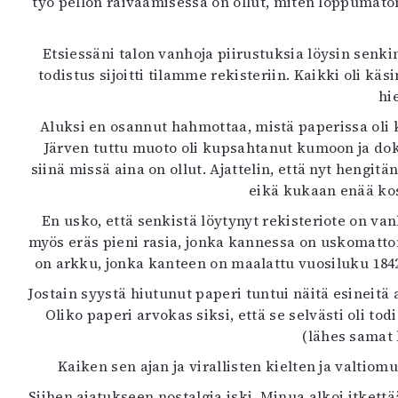
työ pellon raivaamisessa on ollut, miten loppumato
K
Etsiessäni talon vanhoja piirustuksia löysin senk
I
todistus sijoitti tilamme rekisteriin. Kaikki oli kä
E
hi
Aluksi en osannut hahmottaa, mistä paperissa oli kys
Järven tuttu muoto oli kupsahtanut kumoon ja dok
siinä missä aina on ollut. Ajattelin, että nyt hengi
eikä kukaan enää kos
En usko, että senkistä löytynyt rekisteriote on van
myös eräs pieni rasia, jonka kannessa on uskomat
on arkku, jonka kanteen on maalattu vuosiluku 1842.
Jostain syystä hiutunut paperi tuntui näitä esineitä
Oliko paperi arvokas siksi, että se selvästi oli tod
(lähes samat 
Kaiken sen ajan ja virallisten kielten ja valtio
Siihen ajatukseen nostalgia iski. Minua alkoi itkettä