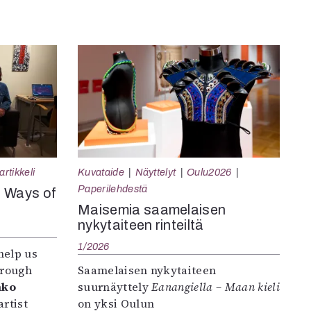
rtikkeli
Kuvataide
Näyttelyt
Oulu2026
Paperilehdestä
e Ways of
Maisemia saamelaisen
nykytaiteen rinteiltä
1/2026
help us
hrough
Saamelaisen nykytaiteen
nko
suurnäyttely
Eanangiella – Maan kieli
rtist
on yksi Oulun