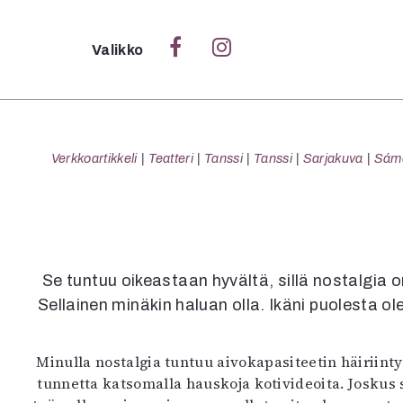
Sulje
Valikko
Ka
Verk
Verkkoartikkeli
Teatteri
Tanssi
Tanssi
Sarjakuva
Sámeg
S
S
Se tuntuu oikeastaan hyvältä, sillä nostalgia o
Pä
Sellainen minäkin haluan olla. Ikäni puolesta o
Pap
Minulla nostalgia tuntuu aivokapasiteetin häiriinty
tunnetta katsomalla hauskoja kotivideoita. Joskus s