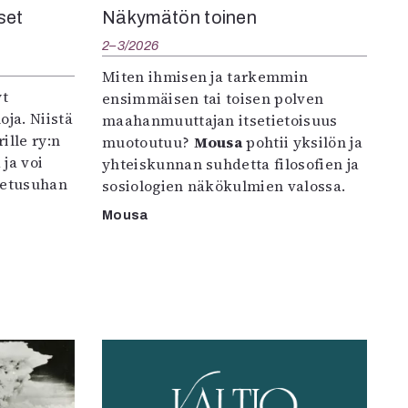
set
Näkymätön toinen
2–3/2026
Miten ihmisen ja tarkemmin
yt
ensimmäisen tai toisen polven
oja. Niistä
maahanmuuttajan itsetietoisuus
ille ry:n
muotoutuu?
Mousa
pohtii yksilön ja
ja voi
yhteiskunnan suhdetta filosofien ja
petusuhan
sosiologien näkökulmien valossa.
Mousa