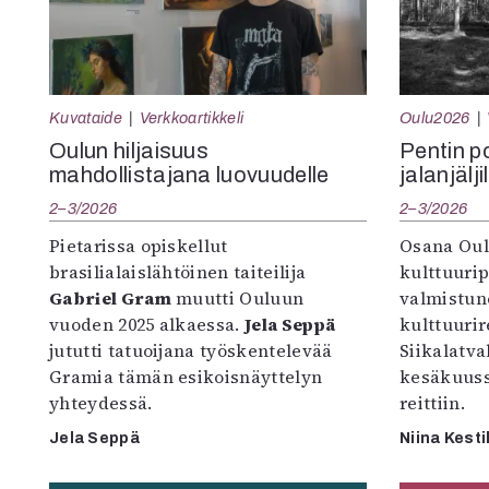
Kuvataide
Verkkoartikkeli
Oulu2026
Oulun hiljaisuus
Pentin pol
mahdollistajana luovuudelle
jalanjälji
2–3/2026
2–3/2026
Pietarissa opiskellut
Osana Oul
brasilialaislähtöinen taiteilija
kulttuuri
Gabriel Gram
muutti Ouluun
valmistun
vuoden 2025 alkaessa.
Jela Seppä
kulttuurire
jututti tatuoijana työskentelevää
Siikalatva
Gramia tämän esikoisnäyttelyn
kesäkuus
yhteydessä.
reittiin.
Jela Seppä
Niina Kesti