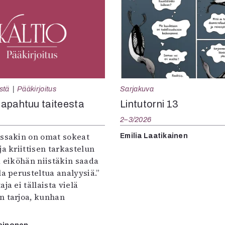
Sarjakuva
stä
Pääkirjoitus
Lintutorni 13
apahtuu taiteesta
2–3/2026
:ssakin on omat sokeat
Emilia Laatikainen
ja kriittisen tarkastelun
a eiköhän niistäkin saada
la perusteltua analyysiä.”
ja ei tällaista vielä
n tarjoa, kunhan