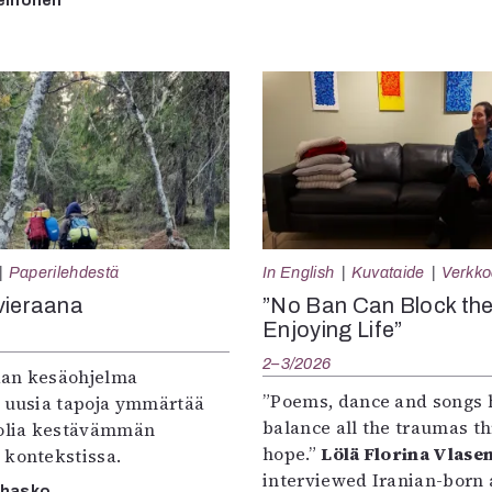
einonen
Paperilehdestä
In English
Kuvataide
Verkkoa
vieraana
”No Ban Can Block th
Enjoying Life”
2–3/2026
an kesäohjelma
”Poems, dance and songs 
e uusia tapoja ymmärtää
balance all the traumas t
oolia kestävämmän
hope.”
Lölä Florina Vlase
 kontekstissa.
interviewed Iranian-born a
rhasko