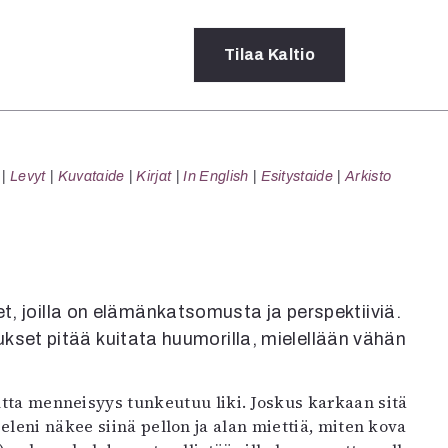
Tilaa
Kaltio
a
Levyt
Kuvataide
Kirjat
In English
Esitystaide
Arkisto
rot
ssä
s
dot
y
et, joilla on elämänkatsomusta ja perspektiiviä.
ukset pitää kuitata huumorilla, mielellään vähän
mutta menneisyys tunkeutuu liki. Joskus karkaan sitä
eleni näkee siinä pellon ja alan miettiä, miten kova