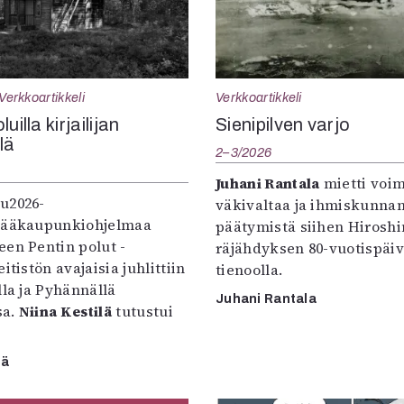
Verkkoartikkeli
Verkkoartikkeli
uilla kirjailijan
Sienipilven varjo
llä
2–3/2026
Juhani Rantala
mietti voi
u2026-
väkivaltaa ja ihmiskunna
pääkaupunkiohjelmaa
päätymistä siihen Hirosh
een Pentin polut -
räjähdyksen 80-vuotispäi
itistön avajaisia juhlittiin
tienoolla.
lla ja Pyhännällä
Juhani Rantala
sa.
Niina Kestilä
tutustui
lä