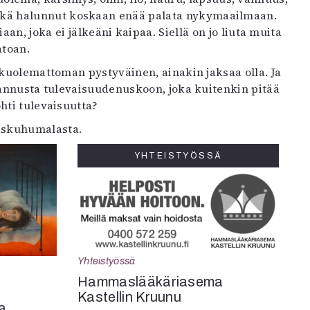
ni, enkä halunnut koskaan enää palata nykymaailmaan.
an, joka ei jälkeäni kaipaa. Siellä on jo liuta muita
atoan.
 kuolemattoman pystyväinen, ainakin jaksaa olla. Ja
kannusta tulevaisuudenuskoon, joka kuitenkin pitää
hti tulevaisuutta?
laskuhumalasta.
YHTEISTYÖSSÄ
Yhteistyössä
Hammaslääkäriasema
Kastellin Kruunu
a