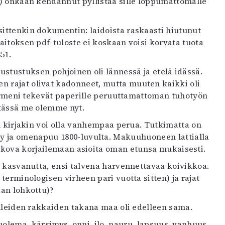
i) onkaan kehdannut pyllistää sille loppumattomalle
sittenkin dokumentin: laidoista raskaasti hiutunut
slaitoksen pdf-tuloste ei koskaan voisi korvata tuota
51.
irustustuksen pohjoinen oli lännessä ja etelä idässä.
n rajat olivat kadonneet, mutta muuten kaikki oli
t sormeni tekevät paperille peruuttamattoman tuhotyön
 tässä me olemme nyt.
nen kirjakin voi olla vanhempaa perua. Tutkimatta on
y ja omenapuu 1800-luvulta. Makuuhuoneen lattialla
on kova korjailemaan asioita oman etunsa mukaisesti.
le kasvanutta, ensi talvena harvennettavaa koivikkoa.
n terminologisen virheen pari vuotta sitten) ja rajat
aan lohkottu)?
uolleiden rakkaiden takana maa oli edelleen sama.
kuolema, kärsimys, onni, ilo, nauru, lapsuus, vanhuus,