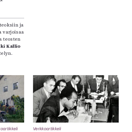
teoksiin ja
 varjoisaa
a teosten
ki Kallio
elyn.
oartikkeli
Verkkoartikkeli