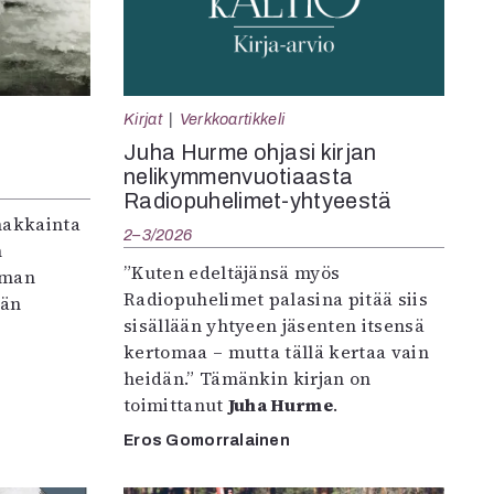
Kirjat
Verkkoartikkeli
Juha Hurme ohjasi kirjan
nelikymmenvuotiaasta
Radiopuhelimet-yhtyeestä
makkainta
2–3/2026
n
”Kuten edeltäjänsä myös
iman
Radiopuhelimet palasina pitää siis
vän
sisällään yhtyeen jäsenten itsensä
kertomaa – mutta tällä kertaa vain
heidän.” Tämänkin kirjan on
toimittanut
Juha Hurme
.
Eros Gomorralainen