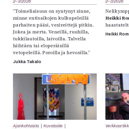
2–3/2026
2–3/2026
”Toimeliaisuus on syntynyt sinne,
Nelikympp
minne entisaikojen kulkupeleillä
Heikki R
parhaiten pääsi, vesireittejä pitkin.
haastatel
Jokea ja merta. Veneillä, ruuhilla,
Heikki Ro
tukkilautoilla, laivoilla. Talvella
hiihtäen tai eloperäisillä
vetopeleillä. Poroilla ja hevosilla.”
Jukka Takalo
Ajankohtaista
Kuvataide
Verkkoartikk