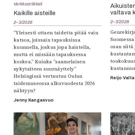
Verkkoartikkeli
Aikuisten
valtava 
Kaikille aisteille
2–3/2026
2–3/2026
Genrekirja
”Yleisesti ottaen taidetta pitää vain
Suomessak
katsoa, joissain tapauksissa
osan siitä
kuunnella, joskus jopa haistella,
kustantam
mutta ei missään tapauksessa
toukokuu
koskea.” Kuinka ”saamelaisen
kustannus
nykytaiteen suurnäyttely”
Helsingissä vertautuu Oulun
Reijo Valta
taidemuseossa alkuvuodesta 2026
nähtyyn?
Jenny Kangasvuo