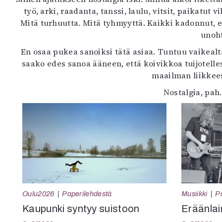
työ, arki, raadanta, tanssi, laulu, vitsit, paikatu
Mitä turhuutta. Mitä tyhmyyttä. Kaikki kadonnut, eik
unoht
En osaa pukea sanoiksi tätä asiaa. Tuntuu vaikealt
saako edes sanoa ääneen, että koivikkoa tuijotell
maailman liikkees
Nostalgia, pah
Oulu2026
Paperilehdestä
Musiikki
P
Kaupunki syntyy suistoon
Eräänlai