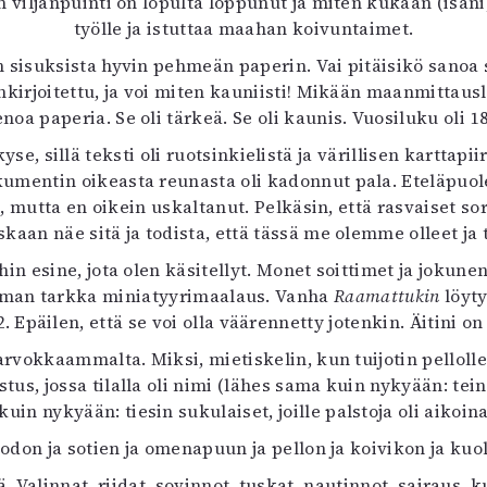
n viljanpuinti on lopulta loppunut ja miten kukaan (isän
uvataide
työlle ja istuttaa maahan koivuntaimet.
Kirjat
in sisuksista hyvin pehmeän paperin. Vai pitäisikö sanoa 
n English
sinkirjoitettu, ja voi miten kauniisti! Mikään maanmittau
sitystaide
enoa paperia. Se oli tärkeä. Se oli kaunis. Vuosiluku oli 18
Arkisto
e, sillä teksti oli ruotsinkielistä ja värillisen karttapi
umentin oikeasta reunasta oli kadonnut pala. Eteläpuole
tän, mutta en oikein uskaltanut. Pelkäsin, että rasvaise
kaan näe sitä ja todista, että tässä me olemme olleet ja
hin esine, jota olen käsitellyt. Monet soittimet ja joku
toman tarkka miniatyyrimaalaus. Vanha
Raamattukin
löyty
 Epäilen, että se voi olla väärennetty jotenkin. Äitini 
 arvokkaammalta. Miksi, mietiskelin, kun tuijotin pellol
istus, jossa tilalla oli nimi (lähes sama kuin nykyään: tei
kuin nykyään: tiesin sukulaiset, joille palstoja oli aikoin
muodon ja sotien ja omenapuun ja pellon ja koivikon ja k
ä. Valinnat, riidat, sovinnot, tuskat, nautinnot, sairaus, 