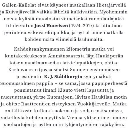
Gallen-Kallelat eivät käyneet matkallaan Hietajärvellä
ja Kuivajärvellä vaikka läheltä kulkivatkin. Myöhemmin
noista kylistä muodostui viimeiseksi runonlaulajaksi
tituleeratun
Jussi Huovisen
(1924–2017) kautta tuon
perinteen väkevä elinpaikka, ja nyt olimme matkalla
kohden noita viimeisiä laulumaita.
Kahdeksankymmenen kilometrin matka vei
kuntakeskuksesta Ämmänsaaresta läpi Haukiperän
toisen maailmansodan taistelupaikkojen, ohitse
Karhuvaaran (jossa sijaitsi Suomen ensimmäisen
presidentin
K. J. Ståhlbergin
syntymäkoti
Suomussalmen pappila – se sama, jossa pappiperheestä
ponnistanut Ilmari Kianto vietti lapsuutta ja
nuoruuttaan), ylitse Kuomajoen, lävitse Haukilan motin
ja ohitse Raatteentien risteyksen Vuokkijärvelle. Matka
on tältä osin kulkua kuoleman ja sodan maisemissa,
sukellusta kohden myyttistä Vienaa ylitse nimettömien
suohautojen ja nyttemmin tyhjentyneiden rajakylien.