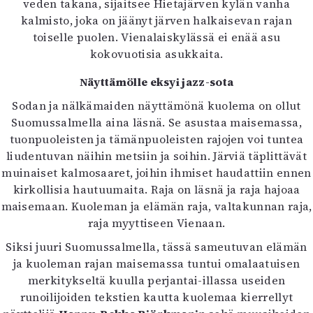
veden takana, sijaitsee Hietajärven kylän vanha
kalmisto, joka on jäänyt järven halkaisevan rajan
toiselle puolen. Vienalaiskylässä ei enää asu
kokovuotisia asukkaita.
Näyttämölle eksyi jazz-sota
Sodan ja nälkämaiden näyttämönä kuolema on ollut
Suomussalmella aina läsnä. Se asustaa maisemassa,
tuonpuoleisten ja tämänpuoleisten rajojen voi tuntea
liudentuvan näihin metsiin ja soihin. Järviä täplittävät
muinaiset kalmosaaret, joihin ihmiset haudattiin ennen
kirkollisia hautuumaita. Raja on läsnä ja raja hajoaa
maisemaan. Kuoleman ja elämän raja, valtakunnan raja,
raja myyttiseen Vienaan.
Siksi juuri Suomussalmella, tässä sameutuvan elämän
ja kuoleman rajan maisemassa tuntui omalaatuisen
merkitykseltä kuulla perjantai-illassa useiden
runoilijoiden tekstien kautta kuolemaa kierrellyt