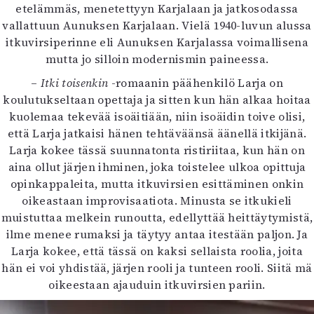
etelämmäs, menetettyyn Karjalaan ja jatkosodassa
Mediatiedot
vallattuun Aunuksen Karjalaan. Vielä 1940-luvun alussa
Kaltio ry
itkuvirsiperinne eli Aunuksen Karjalassa voimallisena
mutta jo silloin modernismin paineessa.
–
Itki toisenkin
-romaanin päähenkilö Larja on
koulutukseltaan opettaja ja sitten kun hän alkaa hoitaa
kuolemaa tekevää isoäitiään, niin isoäidin toive olisi,
että Larja jatkaisi hänen tehtäväänsä äänellä itkijänä.
Larja kokee tässä suunnatonta ristiriitaa, kun hän on
aina ollut järjen ihminen, joka toistelee ulkoa opittuja
opinkappaleita, mutta itkuvirsien esittäminen onkin
oikeastaan improvisaatiota. Minusta se itkukieli
muistuttaa melkein runoutta, edellyttää heittäytymistä,
ilme menee rumaksi ja täytyy antaa itestään paljon. Ja
Larja kokee, että tässä on kaksi sellaista roolia, joita
hän ei voi yhdistää, järjen rooli ja tunteen rooli. Siitä mä
oikeestaan ajauduin itkuvirsien pariin.