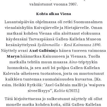
valmistunut vuonna 2007.
Kohta alkaa Viena
Lauantaipäivän ohjelmassa oli retki Suomussalmen
vienalaiskyliin Kuivajärvelle ja Hietajärvelle. Oman
matkani kohden Vienaa olin aloittanut elokuussa
käydessäni Tarvaspäässä Gallen-Kallelan Museon
kesänäyttelyssä
Sydänmailla – Kesä Kainuussa 1890
.
Näyttely avasi
Axel Gallénin
ja hänen tuoreen vaimonsa
Maryn
häämatkaa Kainuuseen ja Vienaan. Tuolla
matkalla tehtiin muun muassa
Aino
-triptyykin
luonnoksia, ja sen anti loi pohjaa Gallen-Kallelan
Kalevala-aiheiseen tuotantoon, josta on muotoutunut
kaikkien tuntemaa suomalaisuuden kuvastoa. [Ks.
esim. Heikki Rytkölä: ”Axel Gallénin mallit ja ’waipuva
siveellisyys'”,
Kaltio
6/2022.]
Tätä kirjoitettaessa jo sulkeutunut näyttely oli ollut
monelle matka kohden kotia, sillä Gallen-Kallelan