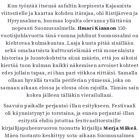
Kirjat
Kun työntää itsensä asfaltin korpisesta Kajaanista
In English
viitostielle ja kaartaa kohden itärajaa, ohi Ristijärven ja
Esitystaide
Hyrynsalmen, huomaa lopulta olevansa yllättävän
Arkisto
nopeasti Suomussalmella.
Ilmari Kiannon
150-
vuotisjuhlavuotta tänä vuonna juhlinut Suomussalmi on
Lehdet
kiehtovaa kulmakuntaa. Laaja kunta pitää sisällään
sekä omalaatuista kulttuurielämää että monenlaista
4/2026
historiaa ja luontokohteita siinä määrin, että jos aikoisi
2–3/2026
kiertää tuon kulman kaikki näkemisen arvoiset kohteet
1/2026
edes jollain tapaa, ei ihan pari viikkoa riittäisi. Samalla
6/2025
ollaan hyvällä tavalla periferian ytimessä, joka on
5/2025 saame
samaan aikaan elossa ja elossa olon rajoilla. Tämän sain
5/2025
kokea jälleen tälläkin vierailullani.
Lehtiarkisto
Saavuin paikalle perjantai-illan esitykseen. Festivaali
Info
oli käynnistynyt jo torstaina, ja ennen perjantai-illan
esitystä ehdin jututtaa festivaalitorstaille
Tilaus ja irtonumerot
kirjailijapuheenvuoron tuonutta kirjailija
Merja Mäkeä
.
Yhteistyössä
Mäen tuotanto keskittyy sota-aikaan Suomussalmea
Toimitus