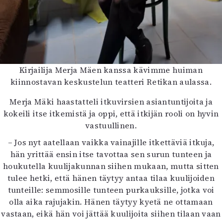
Kirjailija Merja Mäen kanssa kävimme huiman
kiinnostavan keskustelun teatteri Retikan aulassa.
Merja Mäki haastatteli itkuvirsien asiantuntijoita ja
kokeili itse itkemistä ja oppi, että itkijän rooli on hyvin
vastuullinen.
– Jos nyt aatellaan vaikka vainajille itkettäviä itkuja,
hän yrittää ensin itse tavottaa sen surun tunteen ja
houkutella kuulijakunnan siihen mukaan, mutta sitten
tulee hetki, että hänen täytyy antaa tilaa kuulijoiden
tunteille: semmosille tunteen purkauksille, jotka voi
olla aika rajujakin. Hänen täytyy kyetä ne ottamaan
vastaan, eikä hän voi jättää kuulijoita siihen tilaan vaan