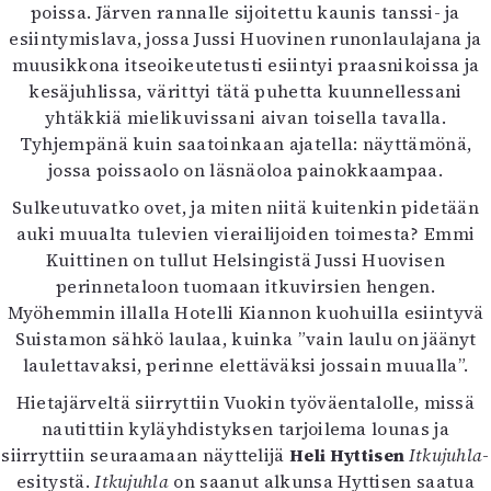
poissa. Järven rannalle sijoitettu kaunis tanssi- ja
esiintymislava, jossa Jussi Huovinen runonlaulajana ja
muusikkona itseoikeutetusti esiintyi praasnikoissa ja
kesäjuhlissa, värittyi tätä puhetta kuunnellessani
yhtäkkiä mielikuvissani aivan toisella tavalla.
Tyhjempänä kuin saatoinkaan ajatella: näyttämönä,
jossa poissaolo on läsnäoloa painokkaampaa.
Sulkeutuvatko ovet, ja miten niitä kuitenkin pidetään
auki muualta tulevien vierailijoiden toimesta? Emmi
Kuittinen on tullut Helsingistä Jussi Huovisen
perinnetaloon tuomaan itkuvirsien hengen.
Myöhemmin illalla Hotelli Kiannon kuohuilla esiintyvä
Suistamon sähkö laulaa, kuinka ”vain laulu on jäänyt
laulettavaksi, perinne elettäväksi jossain muualla”.
Hietajärveltä siirryttiin Vuokin työväentalolle, missä
nautittiin kyläyhdistyksen tarjoilema lounas ja
siirryttiin seuraamaan näyttelijä
Heli Hyttisen
Itkujuhla
-
esitystä.
Itkujuhla
on saanut alkunsa Hyttisen saatua