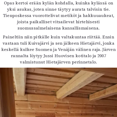
Opas kertoi erään kylän kohdalla, kuinka kylässä on
yksi asukas, joten sinne täytyy aurata talvisin tie.
Tienposkessa vuorottelivat metiköt ja hakkuuaukeat,
joista paikalliset vitsailevat hirtehisesti
suomussalmelaisena kansallismaisena.
Paineltiin niin pitkälle kuin valtakuntaa riittää. Ensin
vastaan tuli Kuivajärvi ja sen jälkeen Hietajärvi, jonka
keskellä kulkee Suomen ja Venäjän välinen raja. Järven
rannalta löytyy Jussi Huovisen kotitalo ja 2007
valmistunut Hietajärven perinnetalo.