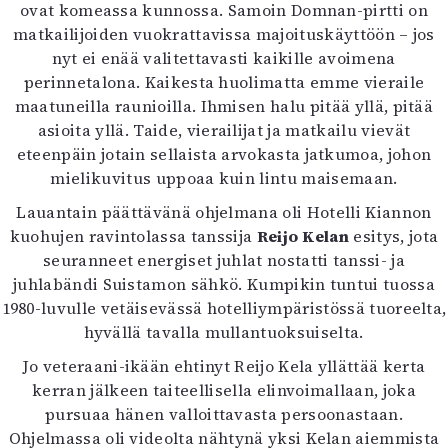
ovat komeassa kunnossa. Samoin Domnan-pirtti on
matkailijoiden vuokrattavissa majoituskäyttöön – jos
nyt ei enää valitettavasti kaikille avoimena
perinnetalona. Kaikesta huolimatta emme vieraile
maatuneilla raunioilla. Ihmisen halu pitää yllä, pitää
asioita yllä. Taide, vierailijat ja matkailu vievät
eteenpäin jotain sellaista arvokasta jatkumoa, johon
mielikuvitus uppoaa kuin lintu maisemaan.
Lauantain päättävänä ohjelmana oli Hotelli Kiannon
kuohujen ravintolassa tanssija
Reijo Kelan
esitys, jota
seuranneet energiset juhlat nostatti tanssi- ja
juhlabändi Suistamon sähkö. Kumpikin tuntui tuossa
1980-luvulle vetäisevässä hotelliympäristössä tuoreelta,
hyvällä tavalla mullantuoksuiselta.
Jo veteraani-ikään ehtinyt Reijo Kela yllättää kerta
kerran jälkeen taiteellisella elinvoimallaan, joka
pursuaa hänen valloittavasta persoonastaan.
Ohjelmassa oli videolta nähtynä yksi Kelan aiemmista