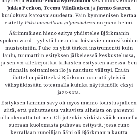
näyttelijä
Hannu-Pekka Björkmanin
sekä muusikoiden
Jukka Perkon
,
Teemu Viinikaisen
ja
Jarmo Saaren
kuulokuva katoavaisuudesta. Vain kymmenisen kertaa
esitetty
Puku ommellaan hiljaisuudessa
on pieni helmi.
Äärimmäisen hieno esitys yhdistelee Björkmanin
spoken word -tyylistä lausuntaa loistavien muusikoiden
musisointiin. Puhe on yhtä tärkeä instrumentti kuin
laulu, tuumattiin esityksen jälkeisessä keskustelussa,
ja sen voi allekirjoittaa tällaisten esitysten ääressä. Sen
rinnalla soittamisen ilo ja nautinto välittyi. Erään
ilottelun päätteeksi Björkman nauratti yleisöä
välispiikissään toteamalla kuinka näyttämölle eksyi
jazz-sota.
Esityksen lämmin sävy oli myös mainio todistus jälleen
siitä, että puhuttaessa vakavista aiheista on parempi
olla olematta totinen. Oli jotenkin virkistävää kuunnella
suoraan kuolemasta puhuvaa esitystä, jossa runo
kerrallaan runoilijan ääni oli Björkmanin kautta