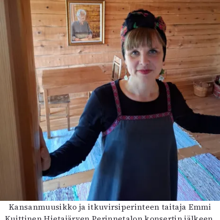
Kansanmuusikko ja itkuvirsiperinteen taitaja Emmi
Kuittinen Hietajärven Perinnetalon konsertin jälkeen.