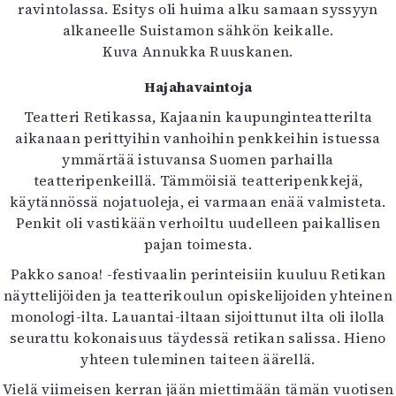
ravintolassa. Esitys oli huima alku samaan syssyyn
alkaneelle Suistamon sähkön keikalle.
Kuva Annukka Ruuskanen.
Hajahavaintoja
Teatteri Retikassa, Kajaanin kaupunginteatterilta
aikanaan perittyihin vanhoihin penkkeihin istuessa
ymmärtää istuvansa Suomen parhailla
teatteripenkeillä. Tämmöisiä teatteripenkkejä,
käytännössä nojatuoleja, ei varmaan enää valmisteta.
Penkit oli vastikään verhoiltu uudelleen paikallisen
pajan toimesta.
Pakko sanoa! -festivaalin perinteisiin kuuluu Retikan
näyttelijöiden ja teatterikoulun opiskelijoiden yhteinen
monologi-ilta. Lauantai-iltaan sijoittunut ilta oli ilolla
seurattu kokonaisuus täydessä retikan salissa. Hieno
yhteen tuleminen taiteen äärellä.
Vielä viimeisen kerran jään miettimään tämän vuotisen