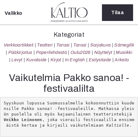
Tilaa
Valikko
Sulje
Kategoriat
Kategoriat
Verkkoartikkeli
Verkkoartikkeli
Teatteri
Tanssi
Tanssi
Sarjakuva
Sámegillii
Teatteri
Pääkirjoitus
Paperilehdestä
Oulu2026
Näyttelyt
Musiikki
Tanssi
Levyt
Kuvataide
Kirjat
In English
Esitystaide
Arkisto
Tanssi
Sarjakuva
Vaikutelmia Pakko sanoa! -
Sámegillii
festivaalilta
Pääkirjoitus
Paperilehdestä
Oulu2026
Syyskuun lopussa Suomussalmella kokoonnuttiin kuude
nsille Pakko sanoa! -festivaaleille. Matkassa yleis
Näyttelyt
ön puolella oli myös kajaanilainen teatterintekijä 
Musiikki
Veikko Leinonen
, joka vieraili festivaalilla ensimm
Levyt
äistä kertaa ja kirjaili vaikutelmiaan 
Kaltiolle
.

Kuvataide