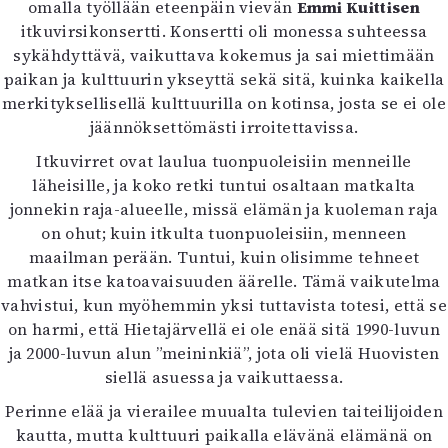
omalla työllään eteenpäin vievän
Emmi Kuittisen
itkuvirsikonsertti. Konsertti oli monessa suhteessa
sykähdyttävä, vaikuttava kokemus ja sai miettimään
paikan ja kulttuurin ykseyttä sekä sitä, kuinka kaikella
merkityksellisellä kulttuurilla on kotinsa, josta se ei ole
jäännöksettömästi irroitettavissa.
Itkuvirret ovat laulua tuonpuoleisiin menneille
läheisille, ja koko retki tuntui osaltaan matkalta
jonnekin raja-alueelle, missä elämän ja kuoleman raja
on ohut; kuin itkulta tuonpuoleisiin, menneen
maailman perään. Tuntui, kuin olisimme tehneet
matkan itse katoavaisuuden äärelle. Tämä vaikutelma
vahvistui, kun myöhemmin yksi tuttavista totesi, että se
on harmi, että Hietajärvellä ei ole enää sitä 1990-luvun
ja 2000-luvun alun ”meininkiä”, jota oli vielä Huovisten
siellä asuessa ja vaikuttaessa.
Perinne elää ja vierailee muualta tulevien taiteilijoiden
kautta, mutta kulttuuri paikalla elävänä elämänä on