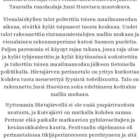
Taustalla runolaulaja Jussi Huovisen muotokuva.
Vienalaiskylien talot poltettiin toisen maailmansodan
aikana, eivätkä kylät toipuneet tuosta koskaan. Uudet
talot rakennettiin rintamamiestalojen mallin mukaan ja
vienalainen rakennusperinne katosi Suomen puolelta.
Paljon paremmin ei käynyt rajan takana, jossa raja-alue
ja kylät tyhjennettiin ja kylät käytännössä autioitettiin
ja tuhottiin toisen maailmansodan jälkeen tietoisella
politiikalla. Hietajärven perinnetalo on yritys kurkottaa
kohden tuota menetettyä fyysistä todellisuutta. Talo on
rakennettu Jussi Huovisen sotia edeltäneen kotitalon
mallin mukaan.
Nyttemmin Hietajärvellä ei ole enää ympärivuotista
asutusta, ja Kuivajärvi on matkalla kohden samaa.
Perinne elää paikalle matkaavien pyhiinvaeltajien ja
kesäasukkaiden kautta. Festivaalin ohjelmassa oli
perinnetalossa itkijäperinteeseen perehtyneen ja sitä