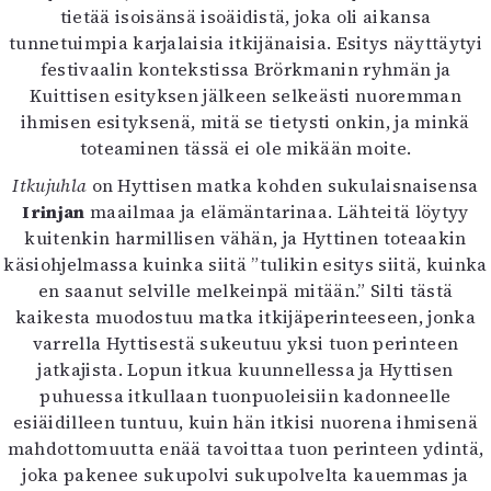
tietää isoisänsä isoäidistä, joka oli aikansa
tunnetuimpia karjalaisia itkijänaisia. Esitys näyttäytyi
festivaalin kontekstissa Brörkmanin ryhmän ja
Kuittisen esityksen jälkeen selkeästi nuoremman
ihmisen esityksenä, mitä se tietysti onkin, ja minkä
toteaminen tässä ei ole mikään moite.
Itkujuhla
on Hyttisen matka kohden sukulaisnaisensa
Irinjan
maailmaa ja elämäntarinaa. Lähteitä löytyy
kuitenkin harmillisen vähän, ja Hyttinen toteaakin
käsiohjelmassa kuinka siitä ”tulikin esitys siitä, kuinka
en saanut selville melkeinpä mitään.” Silti tästä
kaikesta muodostuu matka itkijäperinteeseen, jonka
varrella Hyttisestä sukeutuu yksi tuon perinteen
jatkajista. Lopun itkua kuunnellessa ja Hyttisen
puhuessa itkullaan tuonpuoleisiin kadonneelle
esiäidilleen tuntuu, kuin hän itkisi nuorena ihmisenä
mahdottomuutta enää tavoittaa tuon perinteen ydintä,
joka pakenee sukupolvi sukupolvelta kauemmas ja