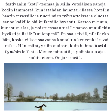
festivaalin ”koti”-teemaa ja Milla Veteläisen sanoja
kodin lämmöstä, kun istahdan lauantai-illassa hotellin
baarin terassille ja nuori mies työvaatteissa ja oluessa
sanoo kaikille ohi kulkeville hyvästit. Katsoo minuun,
kun istun alas, ja poistuessaan sisälle sanoo minullekin
hyvästi ja lisää: ”tuulenpesä”. En saa selvää, pilaileeko
hän, koska ei koe saavansa kontaktia keneenkään vai
miksi. Hän esiintyy niin oudosti, kuin hahmo
David
Lynchin
leffasta. Menee minuutti ja poliisiauto ajaa
pubin eteen. On jo pimeää.