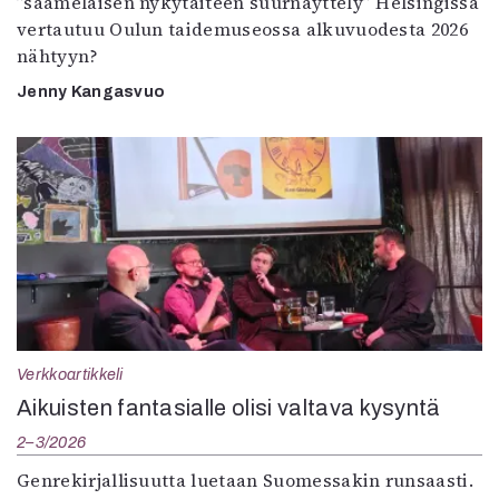
”saamelaisen nykytaiteen suurnäyttely” Helsingissä
vertautuu Oulun taidemuseossa alkuvuodesta 2026
nähtyyn?
Jenny Kangasvuo
Verkkoartikkeli
Aikuisten fantasialle olisi valtava kysyntä
2–3/2026
Genrekirjallisuutta luetaan Suomessakin runsaasti.