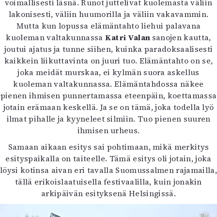
voimallisesti läsnä. Runot juttelivat kuolemasta väliin
lakonisesti, väliin huumorilla ja väliin vakavammin.
Mutta kun lopussa elämäntahto liehui palavana
kuoleman valtakunnassa
Katri Valan
sanojen kautta,
joutui ajatus ja tunne siihen, kuinka paradoksaalisesti
kaikkein liikuttavinta on juuri tuo. Elämäntahto on se,
joka meidät murskaa, ei kylmän suora askellus
kuoleman valtakunnassa. Elämäntahdossa näkee
pienen ihmisen punnertamassa eteenpäin, koettamassa
jotain erämaan keskellä. Ja se on tämä, joka todella lyö
ilmat pihalle ja kyyneleet silmiin. Tuo pienen suuren
ihmisen urheus.
Samaan aikaan esitys sai pohtimaan, mikä merkitys
esityspaikalla on taiteelle. Tämä esitys oli jotain, joka
löysi kotinsa aivan eri tavalla Suomussalmen rajamailla,
tällä erikoislaatuisella festivaalilla, kuin jonakin
arkipäivän esityksenä Helsingissä.