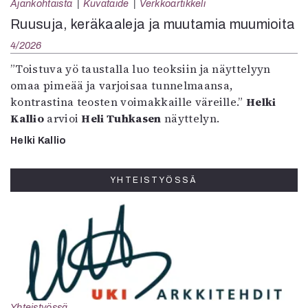
Ajankohtaista
Kuvataide
Verkkoartikkeli
Ruusuja, keräkaaleja ja muutamia muumioita
4/2026
”Toistuva yö taustalla luo teoksiin ja näyttelyyn
omaa pimeää ja varjoisaa tunnelmaansa,
kontrastina teosten voimakkaille väreille.”
Helki
Kallio
arvioi
Heli Tuhkasen
näyttelyn.
Helki Kallio
YHTEISTYÖSSÄ
Yhteistyössä