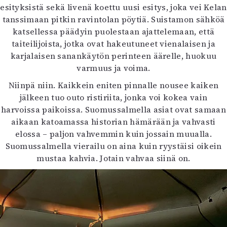
esityksistä sekä livenä koettu uusi esitys, joka vei Kelan
tanssimaan pitkin ravintolan pöytiä. Suistamon sähköä
katsellessa päädyin puolestaan ajattelemaan, että
taiteilijoista, jotka ovat hakeutuneet vienalaisen ja
karjalaisen sanankäytön perinteen äärelle, huokuu
varmuus ja voima.
Niinpä niin. Kaikkein eniten pinnalle nousee kaiken
jälkeen tuo outo ristiriita, jonka voi kokea vain
harvoissa paikoissa. Suomussalmella asiat ovat samaan
aikaan katoamassa historian hämärään ja vahvasti
elossa – paljon vahvemmin kuin jossain muualla.
Suomussalmella vierailu on aina kuin ryystäisi oikein
mustaa kahvia. Jotain vahvaa siinä on.