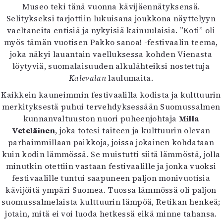
Museo teki tänä vuonna kävijäennätyksensä.
Selitykseksi tarjottiin lukuisana joukkona näyttelyyn
vaeltaneita entisiä ja nykyisiä kainuulaisia. ”Koti” oli
myös tämän vuotisen Pakko sanoa! -festivaalin teema,
joka näkyi lauantain vaelluksessa kohden Vienasta
löytyviä, suomalaisuuden alkulähteiksi nostettuja
Kalevalan
laulumaita.
Kaikkein kauneimmin festivaalilla kodista ja kulttuurin
merkityksestä puhui tervehdyksessään Suomussalmen
kunnanvaltuuston nuori puheenjohtaja
Milla
Veteläinen
, joka totesi taiteen ja kulttuurin olevan
parhaimmillaan paikkoja, joissa jokainen kohdataan
kuin kodin lämmössä. Se muistutti siitä lämmöstä, jolla
minutkin otettiin vastaan festivaalille ja jonka vuoksi
festivaalille tuntui saapuneen paljon monivuotisia
kävijöitä ympäri Suomea. Tuossa lämmössä oli paljon
suomussalmelaista kulttuurin lämpöä, Retikan henkeä;
jotain, mitä ei voi luoda hetkessä eikä minne tahansa.