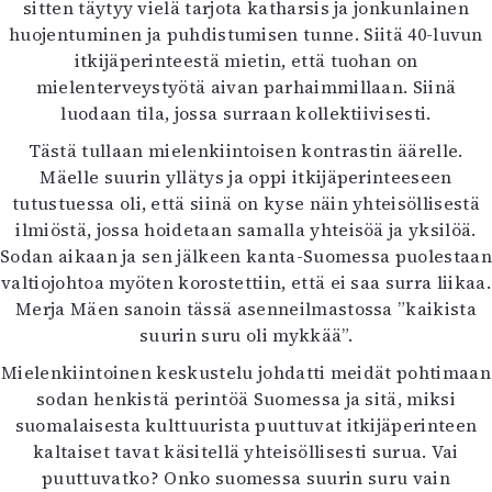
sitten täytyy vielä tarjota katharsis ja jonkunlainen
huojentuminen ja puhdistumisen tunne. Siitä 40-luvun
itkijäperinteestä mietin, että tuohan on
mielenterveystyötä aivan parhaimmillaan. Siinä
luodaan tila, jossa surraan kollektiivisesti.
Tästä tullaan mielenkiintoisen kontrastin äärelle.
Mäelle suurin yllätys ja oppi itkijäperinteeseen
tutustuessa oli, että siinä on kyse näin yhteisöllisestä
ilmiöstä, jossa hoidetaan samalla yhteisöä ja yksilöä.
Sodan aikaan ja sen jälkeen kanta-Suomessa puolestaan
valtiojohtoa myöten korostettiin, että ei saa surra liikaa.
Merja Mäen sanoin tässä asenneilmastossa ”kaikista
suurin suru oli mykkää”.
Mielenkiintoinen keskustelu johdatti meidät pohtimaan
sodan henkistä perintöä Suomessa ja sitä, miksi
suomalaisesta kulttuurista puuttuvat itkijäperinteen
kaltaiset tavat käsitellä yhteisöllisesti surua. Vai
puuttuvatko? Onko suomessa suurin suru vain