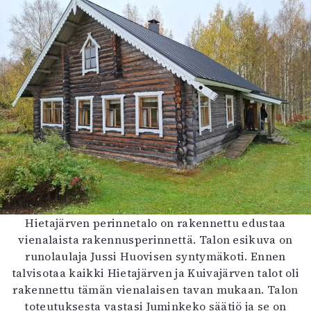
Hietajärven perinnetalo on rakennettu edustaa
vienalaista rakennusperinnettä. Talon esikuva on
runolaulaja Jussi Huovisen syntymäkoti. Ennen
talvisotaa kaikki Hietajärven ja Kuivajärven talot oli
rakennettu tämän vienalaisen tavan mukaan. Talon
toteutuksesta vastasi Juminkeko säätiö ja se on