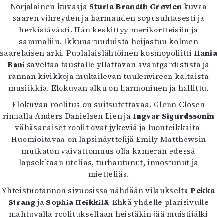
Norjalainen kuvaaja
Sturla Brandth Grøvlen
kuvaa
Mediatiedot
saaren vihreyden ja harmauden sopusuhtasesti ja
Kaltio ry
herkistävästi. Hän keskittyy merikortteisiin ja
sammaliin. Ikkunaruuduista heijastuu kolmen
saarelaisen arki. Puolalaislähtöinen kosmopoliitti
Hania
Rani
säveltää taustalle yllättävän avantgardistista ja
rannan kivikkoja mukailevan tuulenvireen kaltaista
musiikkia. Elokuvan alku on harmoninen ja hallittu.
Elokuvan roolitus on suitsutettavaa. Glenn Closen
rinnalla Anders Danielsen Lien ja
Ingvar Sigurdssonin
vähäsanaiset roolit ovat jykeviä ja luonteikkaita.
Huomioitavaa on lapsinäyttelijä Emily Matthewsin
mutkaton vaivattomuus olla kameran edessä
lapsekkaan utelias, turhautunut, innostunut ja
mietteliäs.
Yhteistuotannon sivuosissa nähdään vilaukselta
Pekka
Strang
ja
Sophia Heikkilä
. Ehkä yhdelle plarisivulle
mahtuvalla roolituksellaan heistäkin jää muistijälki