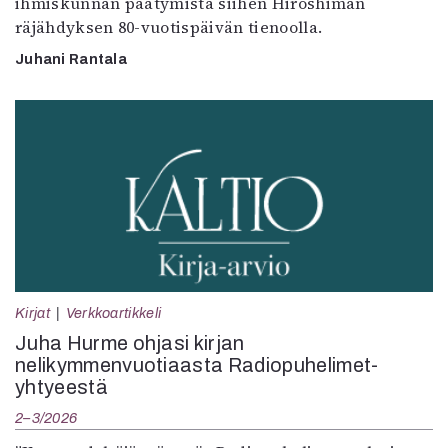
ihmiskunnan päätymistä siihen Hiroshiman
räjähdyksen 80-vuotispäivän tienoolla.
Juhani Rantala
Kirjat
Verkkoartikkeli
Juha Hurme ohjasi kirjan
nelikymmenvuotiaasta Radiopuhelimet-
yhtyeestä
2–3/2026