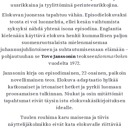
uusrikkaina ja tyylittöminä perinteenrikkojina.
Elokuvan juonessa tapahtuu vähän. Episodielokuvaksi
teosta ei voi luonnehtia, ellei kesän vaihtumista
syksyksi nähdä yhtenä isona episodina. Englantia
kielenään käyttävä elokuva henkii kummallisen paljon
suomenruotsalaista mielenmaisemaa
juhannusjuhlintoineen ja suhtautumisessaan elämään –
pohjautuuhan se
Tove Janssonin
teokseen
Sommarboken
vuodelta 1972.
Janssonin kirja on episodimainen, 22-osainen, paikoin
novellimainen teos. Elokuva-adaptaatio hylkää
katkonaiset ja irtonaiset hetket ja pyrkii luomaan
proosamaisen tulkinnan. Niukat ja osin mitättömät
tapahtumat eivät täysin istu elokuvakäsikirjoituksen
idealle.
Tuulen rouhima karu maisema ja tiivis
näyttelijäkolmikko eivät kata elokuvalle riittävää