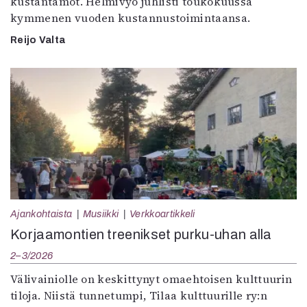
kustantamot. Helmivyö juhlisti toukokuussa
kymmenen vuoden kustannustoimintaansa.
Reijo Valta
Ajankohtaista
Musiikki
Verkkoartikkeli
Korjaamontien treenikset purku-uhan alla
2–3/2026
Välivainiolle on keskittynyt omaehtoisen kulttuurin
tiloja. Niistä tunnetumpi, Tilaa kulttuurille ry:n