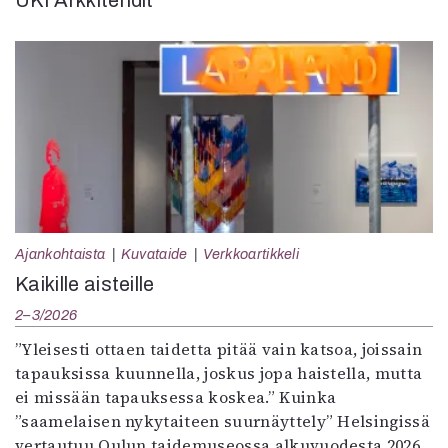
UKI Arkkitehdit
Ajankohtaista
Kuvataide
Verkkoartikkeli
Kaikille aisteille
2–3/2026
”Yleisesti ottaen taidetta pitää vain katsoa, joissain
tapauksissa kuunnella, joskus jopa haistella, mutta
ei missään tapauksessa koskea.” Kuinka
”saamelaisen nykytaiteen suurnäyttely” Helsingissä
vertautuu Oulun taidemuseossa alkuvuodesta 2026