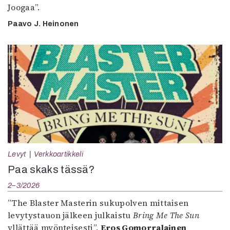
Joogaa”.
Paavo J. Heinonen
Levyt
Verkkoartikkeli
Paa skaks tässä?
2–3/2026
”The Blaster Masterin sukupolven mittaisen
levytystauon jälkeen julkaistu
Bring Me The Sun
yllättää myönteisesti”,
Eros Gomorralainen