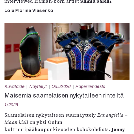
interviewed Iranian-born artist
Shima Salehi
.
Lölä Florina Vlasenko
Kuvataide
Näyttelyt
Oulu2026
Paperilehdestä
Maisemia saamelaisen nykytaiteen rinteiltä
1/2026
Saamelaisen nykytaiteen suurnäyttely
Eanangiella –
Maan kieli
on yksi Oulun
kulttuuripääkaupunkivuoden kohokohdista.
Jenny