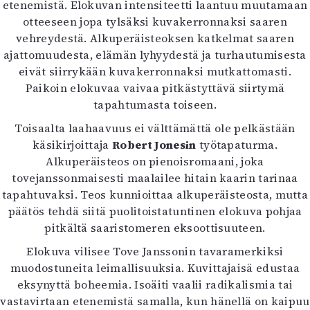
etenemistä. Elokuvan intensiteetti laantuu muutamaan
otteeseen jopa tylsäksi kuvakerronnaksi saaren
vehreydestä. Alkuperäisteoksen katkelmat saaren
ajattomuudesta, elämän lyhyydestä ja turhautumisesta
eivät siirrykään kuvakerronnaksi mutkattomasti.
Paikoin elokuvaa vaivaa pitkästyttävä siirtymä
tapahtumasta toiseen.
Toisaalta laahaavuus ei välttämättä ole pelkästään
käsikirjoittaja
Robert Jonesin
työtapaturma.
Alkuperäisteos on pienoisromaani, joka
tovejanssonmaisesti maalailee hitain kaarin tarinaa
tapahtuvaksi. Teos kunnioittaa alkuperäisteosta, mutta
päätös tehdä siitä puolitoistatuntinen elokuva pohjaa
pitkältä saaristomeren eksoottisuuteen.
Elokuva vilisee Tove Janssonin tavaramerkiksi
muodostuneita leimallisuuksia. Kuvittajaisä edustaa
eksynyttä boheemia. Isoäiti vaalii radikalismia tai
vastavirtaan etenemistä samalla, kun hänellä on kaipuu