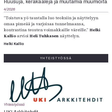
Ruusuja, keräkaaleja ja muutamia muumioita
4/2026
”Toistuva yö taustalla luo teoksiin ja näyttelyyn
omaa pimeää ja varjoisaa tunnelmaansa,
kontrastina teosten voimakkaille väreille.”
Helki
Kallio
arvioi
Heli Tuhkasen
näyttelyn.
Helki Kallio
YHTEISTYÖSSÄ
Yhteistyössä