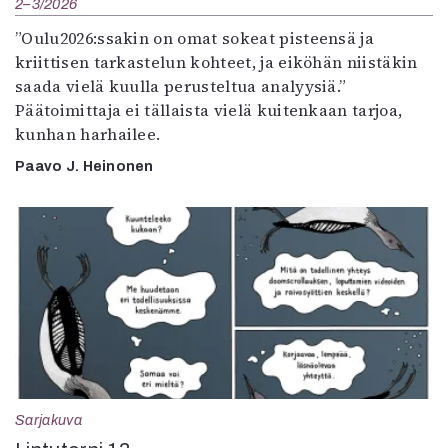
2–3/2026
”Oulu2026:ssakin on omat sokeat pisteensä ja
kriittisen tarkastelun kohteet, ja eiköhän niistäkin
saada vielä kuulla perusteltua analyysiä.”
Päätoimittaja ei tällaista vielä kuitenkaan tarjoa,
kunhan harhailee.
Paavo J. Heinonen
Sarjakuva