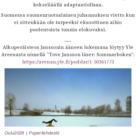
kekseliäällä adaptaatiollaan.
Suomessa suomenruotsalainen juhannuksen vietto kun
ei sittenkään ole tarpeeksi eksoottinen aihio
puolentoista tunnin elokuvaksi.
……
Alkuperäisteos Janssonin ääneen lukemana löytyy Yle
Areenasta nimellä ”Tove Jansson läser: Sommarboken”:
https://arenan.yle.fi/poddar/1-50361773
Oulu2026
Paperilehdestä