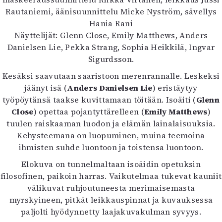
Kirjat
Rautaniemi, äänisuunnittelu Micke Nyström, sävellys
In English
Hania Rani
Esitystaide
Näyttelijät: Glenn Close, Emily Matthews, Anders
Arkisto
Danielsen Lie, Pekka Strang, Sophia Heikkilä, Ingvar
Sigurdsson.
Lehdet
Kesäksi saavutaan saaristoon merenrannalle. Leskeksi
4/2026
jäänyt isä (
Anders Danielsen Lie
) eristäytyy
2–3/2026
työpöytänsä taakse kuvittamaan töitään. Isoäiti (
Glenn
1/2026
Close
) opettaa pojantyttärelleen (
Emily Matthews
)
6/2025
tuulen raiskaaman luodon ja elämän lainalaisuuksia.
5/2025 saame
Kehysteemana on luopuminen, muina teemoina
5/2025
ihmisten suhde luontoon ja toistensa luontoon.
Lehtiarkisto
Elokuva on tunnelmaltaan isoäidin opetuksin
filosofinen, paikoin harras. Vaikutelmaa tukevat kauniit
Info
välikuvat ruhjoutuneesta merimaisemasta
Tilaus ja irtonumerot
myrskyineen, pitkät leikkauspinnat ja kuvauksessa
Yhteistyössä
paljolti hyödynnetty laajakuvakulman syvyys.
Toimitus