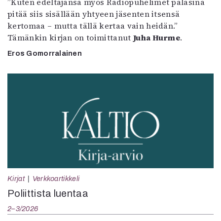
”Kuten edeltäjänsä myös Radiopuhelimet palasina
pitää siis sisällään yhtyeen jäsenten itsensä
kertomaa – mutta tällä kertaa vain heidän.”
Tämänkin kirjan on toimittanut
Juha Hurme
.
Eros Gomorralainen
Kirjat
Verkkoartikkeli
Poliittista luentaa
2–3/2026