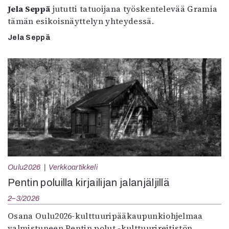
Jela Seppä
jututti tatuoijana työskentelevää Gramia
tämän esikoisnäyttelyn yhteydessä.
Jela Seppä
Oulu2026
Verkkoartikkeli
Pentin poluilla kirjailijan jalanjäljillä
2–3/2026
Osana Oulu2026-kulttuuripääkaupunkiohjelmaa
valmistuneen Pentin polut -kulttuurireitistön