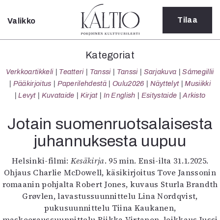
Tilaa
Valikko
Sulje
Kategoriat
Kategoriat
Verkkoartikkeli
Verkkoartikkeli
Teatteri
Tanssi
Tanssi
Sarjakuva
Sámegillii
Teatteri
Pääkirjoitus
Paperilehdestä
Oulu2026
Näyttelyt
Musiikki
Tanssi
Levyt
Kuvataide
Kirjat
In English
Esitystaide
Arkisto
Tanssi
Sarjakuva
Jotain suomenruotsalaisesta
Sámegillii
juhannuksesta uupuu
Pääkirjoitus
Paperilehdestä
Helsinki-filmi:
Kesäkirja
. 95 min. Ensi-ilta 31.1.2025.
Oulu2026
Ohjaus Charlie McDowell, käsikirjoitus Tove Janssonin
Näyttelyt
romaanin pohjalta Robert Jones, kuvaus Sturla Brandth
Musiikki
Grøvlen, lavastussuunnittelu Lina Nordqvist,
Levyt
pukusuunnittelu Tiina Kaukanen,
Kuvataide
maskeeraussuunnittelu Riikka Virtanen, leikkaus Jussi