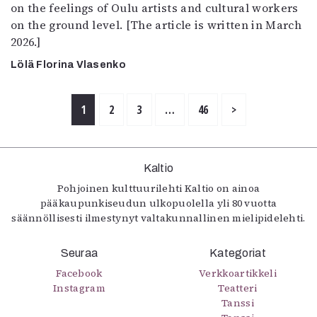
on the feelings of Oulu artists and cultural workers
on the ground level. [The article is written in March
2026.]
Lölä Florina Vlasenko
1
2
3
…
46
>
Kaltio
Pohjoinen kulttuurilehti Kaltio on ainoa
pääkaupunkiseudun ulkopuolella yli 80 vuotta
säännöllisesti ilmestynyt valtakunnallinen mielipidelehti.
Seuraa
Kategoriat
Facebook
Verkkoartikkeli
Instagram
Teatteri
Tanssi