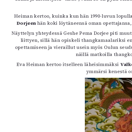
K
Heiman kertoo, kuinka kun hän 1990-luvun lopulla
I
Dorjeen
hän koki löytäneensä oman opettajansa, 
E
Näyttelyn yhteydessä Geshe Pema Dorjee piti muuta
liittyen, sillä hän opiskeli thangkamaalariksi
opettamiseen ja vieraillut usein myös Oulun seu
näillä matkoilla thangk
Eva Heiman kertoo itselleen läheisimmäksi
Valk
ymmärsi kenestä on