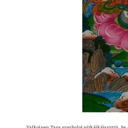
Valkoinen Tara symboloi pitkäikäisyyttä. Se 