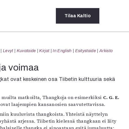
Tilaa
Kaltio
a
Levyt
Kuvataide
Kirjat
In English
Esitystaide
Arkisto
rot
ssä
 ja voimaa
s
dot
kat ovat keskeinen osa Tiibetin kulttuuria sekä
y
a muilta matkoilta, Thangkoja on esimerkiksi
C. G. E.
ovat laajempien kansanosien saavutettavissa.
iin kuuluvista thangkoista. Yhteistä näyttelyn
hästä arjessa. Tiibetin kielessä thangkaan ei liity
halaiselle thangka ei ainoastaan esitä jumaluutta: