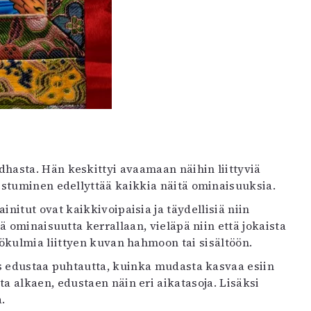
asta. Hän keskittyi avaamaan näihin liittyviä
stuminen edellyttää kaikkia näitä ominaisuuksia.
initut ovat kaikkivoipaisia ja täydellisiä niin
 ominaisuutta kerrallaan, vieläpä niin että jokaista
ökulmia liittyen kuvan hahmoon tai sisältöön.
s edustaa puhtautta, kuinka mudasta kasvaa esiin
 alkaen, edustaen näin eri aikatasoja. Lisäksi
.