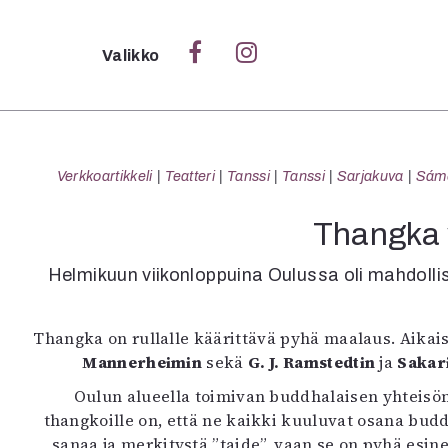
Sulje
Valikko
Ka
Verk
Verkkoartikkeli
Teatteri
Tanssi
Tanssi
Sarjakuva
Sámeg
Thangka v
S
Helmikuun viikonloppuina Oulussa oli mahdollis
S
Pä
Thangka on rullalle käärittävä pyhä maalaus. Aikai
Pap
Mannerheimin
sekä
G. J. Ramstedtin
ja
Sakar
Oulun alueella toimivan buddhalaisen yhteisö
thangkoille on, että ne kaikki kuuluvat osana budd
sanaa ja merkitystä ”taide”, vaan se on pyhä esin