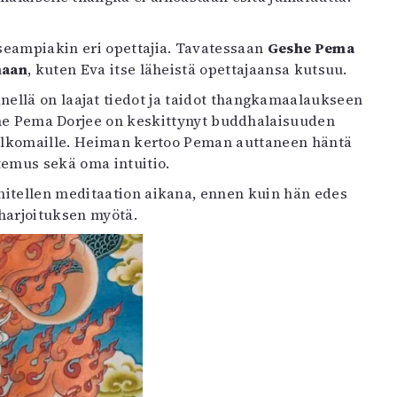
seampiakin eri opettajia. Tavatessaan
Geshe Pema
aan
, kuten Eva itse läheistä opettajaansa kutsuu.
ellä on laajat tiedot ja taidot thangkamaalaukseen
eshe Pema Dorjee on keskittynyt buddhalaisuuden
 ulkomaille. Heiman kertoo Peman auttaneen häntä
temus sekä oma intuitio.
ähitellen meditaation aikana, ennen kuin hän edes
harjoituksen myötä.