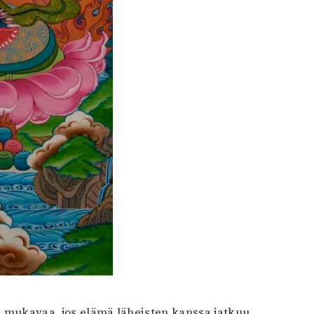
on mukavaa, jos elämä läheisten kanssa jatkuu