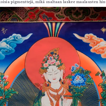
isia pigmenttejä, mikä osaltaan laskee maalausten hint