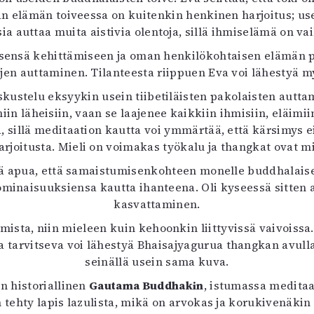
än elämän toiveessa on kuitenkin henkinen harjoitus; u
a auttaa muita aistivia olentoja, sillä ihmiselämä on va
tsensä kehittämiseen ja oman henkilökohtaisen elämän p
ojen auttaminen. Tilanteesta riippuen Eva voi lähestyä 
kustelu eksyykin usein tiibetiläisten pakolaisten auttam
 läheisiin, vaan se laajenee kaikkiin ihmisiin, eläimiin j
a, sillä meditaation kautta voi ymmärtää, että kärsimys
rjoitusta. Mieli on voimakas työkalu ja thangkat ovat m
kä apua, että samaistumisenkohteen monelle buddhalaise
ominaisuuksiensa kautta ihanteena. Oli kyseessä sitten
kasvattaminen.
mista, niin mieleen kuin kehoonkin liittyvissä vaivoissa
 tarvitseva voi lähestyä Bhaisajyagurua thangkan avulla, 
seinällä usein sama kuva.
n historiallinen
Gautama Buddhakin
, istumassa meditaa
n tehty lapis lazulista, mikä on arvokas ja korukivenäki