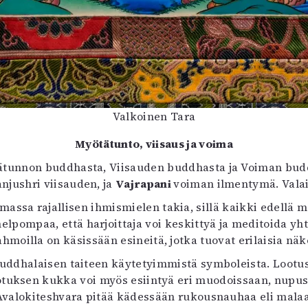
Valkoinen Tara
Myötätunto, viisaus ja voima
tunnon buddhasta, Viisauden buddhasta ja Voiman buddh
njushri viisauden, ja
Vajrapani
voiman ilmentymä. Valai
assa rajallisen ihmismielen takia, sillä kaikki edellä ma
pompaa, että harjoittaja voi keskittyä ja meditoida yhtä
moilla on käsissään esineitä, jotka tuovat erilaisia näk
 buddhalaisen taiteen käytetyimmistä symboleista. Lootu
otuksen kukka voi myös esiintyä eri muodoissaan, nupusta
Avalokiteshvara pitää kädessään rukousnauhaa eli malaa