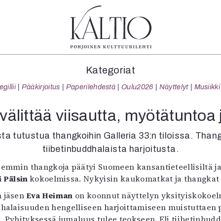
tegoriat
Lehdet
Info
Kategoriat
koartikkeli
4/2026
Tilaus j
illii
Pääkirjoitus
Paperilehdestä
Oulu2026
Näyttelyt
Musiikki
Teatteri
2–3/2026
irtonume
Tanssi
1/2026
Yhteistyö
älittää viisautta, myötätuntoa
Tanssi
6/2025
Toimitu
arjakuva
5/2025 saame
Mediatie
ta tutustua thangkoihin Galleria 33:n tiloissa. Thang
ámegillii
5/2025
Kaltio r
tiibetinbuddhalaista harjoitusta.
äkirjoitus
Lehtiarkisto
semmin thangkoja päätyi Suomeen kansantieteellisiltä j
erilehdestä
i Pälsin
kokoelmissa. Nykyisin kaukomatkat ja thangkat 
Oulu2026
Näyttelyt
n jäsen
Eva Heiman
on koonnut näyttelyn yksityiskokoelm
Musiikki
halaisuuden hengelliseen harjoittamiseen muistuttaen py
Levyt
e. Pyhityksessä jumaluus tulee teokseen. Eli tiibetinbudd