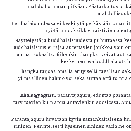
mahdollisimman pitkään. Päätarkoitus pitk
mahdollisuuksi
Buddhalaisuudessa ei keskitytä pelkästään oman i
myötätunto, kaikkien aistivien olent
Näyttelystä ja buddhalaisuudesta puhuttaessa kes
Buddhalaisuus ei rajaa autettavien joukkoa vain omiin
tuntua raskaalta. Siihenkin thangkat voivat autta
keskeinen osa buddhalaista ha
Thangka tarjoaa omalla erityisellä tavallaan se
ylimaallinen hahmo voi sekä auttaa että toimia 
Bhaisajyaguru
, parantajaguru, edustaa paranta
tarvitsevien kuin apua antavienkin suosiossa. Apua
Parantajaguru kuvataan hyvin samankaltaisena kui
sininen. Perinteisesti kyseinen sininen väriaine o