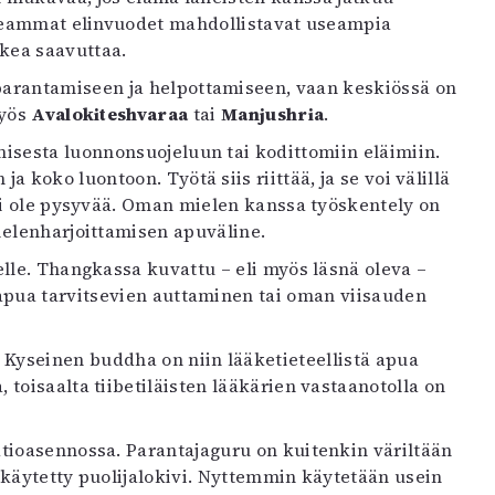
seammat elinvuodet mahdollistavat useampia
ikea saavuttaa.
arantamiseen ja helpottamiseen, vaan keskiössä on
myös
Avalokiteshvaraa
tai
Manjushria
.
isesta luonnonsuojeluun tai kodittomiin eläimiin.
a koko luontoon. Työtä siis riittää, ja se voi välillä
 ei ole pysyvää. Oman mielen kanssa työskentely on
ielenharjoittamisen apuväline.
lle. Thangkassa kuvattu – eli myös läsnä oleva –
 apua tarvitsevien auttaminen tai oman viisauden
. Kyseinen buddha on niin lääketieteellistä apua
toisaalta tiibetiläisten lääkärien vastaanotolla on
tioasennossa. Parantajaguru on kuitenkin väriltään
n käytetty puolijalokivi. Nyttemmin käytetään usein