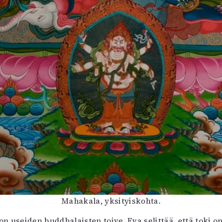
Mahakala, yksityiskohta.
on useiden buddhalaisten toive. Eva selittää, että toki 