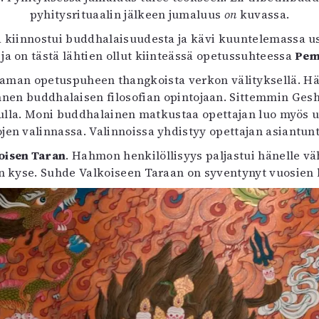
uvataide
pyhitysrituaalin jälkeen jumaluus
on
kuvassa.
Kirjat
 kiinnostui buddhalaisuudesta ja kävi kuuntelemassa u
n English
ja on tästä lähtien ollut kiinteässä opetussuhteessa
Pem
sitystaide
Arkisto
man opetuspuheen thangkoista verkon välityksellä. Hän
 ennen buddhalaisen filosofian opintojaan. Sittemmin G
dulla. Moni buddhalainen matkustaa opettajan luo myös
ojen valinnassa. Valinnoissa yhdistyy opettajan asiantun
oisen Taran
. Hahmon henkilöllisyys paljastui hänelle v
 kyse. Suhde Valkoiseen Taraan on syventynyt vuosien 