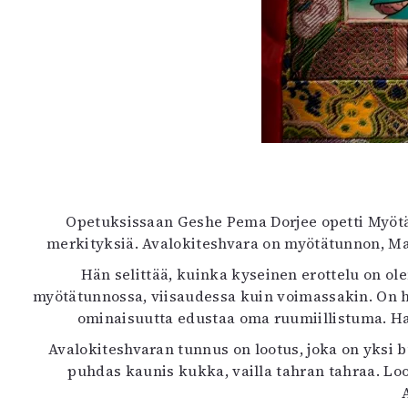
Opetuksissaan Geshe Pema Dorjee opetti Myötä
merkityksiä. Avalokiteshvara on myötätunnon, Ma
Hän selittää, kuinka kyseinen erottelu on olem
myötätunnossa, viisaudessa kuin voimassakin. On hel
ominaisuutta edustaa oma ruumiillistuma. Hah
Avalokiteshvaran tunnus on lootus, joka on yksi
puhdas kaunis kukka, vailla tahran tahraa. Lo