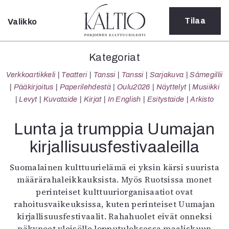
Tilaa
Valikko
Sulje
Kategoriat
Kategoriat
Verkkoartikkeli
Verkkoartikkeli
Teatteri
Tanssi
Tanssi
Sarjakuva
Sámegillii
Teatteri
Pääkirjoitus
Paperilehdestä
Oulu2026
Näyttelyt
Musiikki
Tanssi
Levyt
Kuvataide
Kirjat
In English
Esitystaide
Arkisto
Tanssi
Sarjakuva
Lunta ja trumppia Uumajan
Sámegillii
kirjallisuusfestivaaleilla
Pääkirjoitus
Paperilehdestä
Suomalainen kulttuurielämä ei yksin kärsi suurista
Oulu2026
määrärahaleikkauksista. Myös Ruotsissa monet
Näyttelyt
perinteiset kulttuuriorganisaatiot ovat
Musiikki
rahoitusvaikeuksissa, kuten perinteiset Uumajan
Levyt
kirjallisuusfestivaalit. Rahahuolet eivät onneksi
Kuvataide
näkyneet yleisölle lopputuloksessa maaliskuun