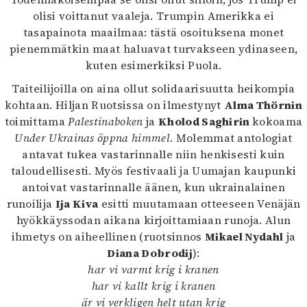
olisi voittanut vaaleja. Trumpin Amerikka ei
tasapainota maailmaa: tästä osoituksena monet
pienemmätkin maat haluavat turvakseen ydinaseen,
kuten esimerkiksi Puola.
Taiteilijoilla on aina ollut solidaarisuutta heikompia
kohtaan. Hiljan Ruotsissa on ilmestynyt
Alma Thörnin
toimittama
Palestinaboken
ja
Kholod Saghirin
kokoama
Under Ukrainas öppna himmel
. Molemmat antologiat
antavat tukea vastarinnalle niin henkisesti kuin
taloudellisesti. Myös festivaali ja Uumajan kaupunki
antoivat vastarinnalle äänen, kun ukrainalainen
runoilija
Ija Kiva
esitti muutamaan otteeseen Venäjän
hyökkäyssodan aikana kirjoittamiaan runoja. Alun
ihmetys on aiheellinen (ruotsinnos
Mikael Nydahl
ja
Diana Dobrodij
):
har vi varmt krig i kranen
har vi kallt krig i kranen
är vi verkligen helt utan krig