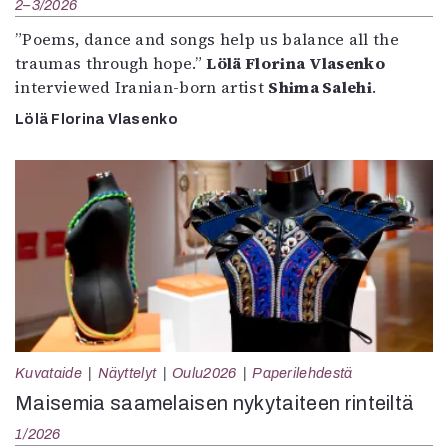
2–3/2026
”Poems, dance and songs help us balance all the
traumas through hope.”
Lölä Florina Vlasenko
interviewed Iranian-born artist
Shima Salehi
.
Lölä Florina Vlasenko
Kuvataide
Näyttelyt
Oulu2026
Paperilehdestä
Maisemia saamelaisen nykytaiteen rinteiltä
1/2026