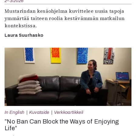
2–3/2026
Mustarindan kesäohjelma kuvittelee uusia tapoja
ymmärtää taiteen roolia kestävämmän matkailun
kontekstissa.
Laura Suurhasko
In English
Kuvataide
Verkkoartikkeli
”No Ban Can Block the Ways of Enjoying
Life”