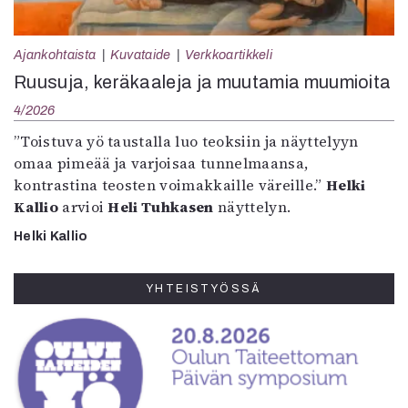
Ajankohtaista
Kuvataide
Verkkoartikkeli
Ruusuja, keräkaaleja ja muutamia muumioita
4/2026
”Toistuva yö taustalla luo teoksiin ja näyttelyyn
omaa pimeää ja varjoisaa tunnelmaansa,
kontrastina teosten voimakkaille väreille.”
Helki
Kallio
arvioi
Heli Tuhkasen
näyttelyn.
Helki Kallio
YHTEISTYÖSSÄ