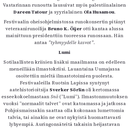
Vastarinnan runoutta lausuivat myös palestiinalainen
Dareen Tatour
ja syyrialainen
Ola Husamou
.
Festivaalin oheisohjelmistossa runokonsertin pitänyt
veteraanirunoilija
Bruno K. Öijer
otti kantaa alussa
mainittuun presidenttiin tuoreessa runossaan. Hän
antaa
”tyhmyydelle kasvot”
.
Lumi
Sotilaallisten kriisien lisäksi maailmassa on edelleen
meneillään ilmastokriisi. Lauantaina Uumajassa
osoitettiin mieltä ilmastotoimien puolesta.
Festivaaleilla Ruotsin Lapissa syntynyt
aatehistorioitsija
Sverker Sörlin
oli kertomassa
esseekokoelmastaan
Snö
(”Lumi”). Ilmastonmuutoksen
vuoksi ”normaalit talvet” ovat katoamassa ja jatkossa
Pohjoismaissakin saattaa olla kokonaan lumettomia
talvia, tai ainakin ne ovat nykyistä huomattavasti
lyhyempiä. Auringonsäteitä takaisin heijastavan