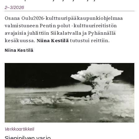
2–3/2026
Osana Oulu2026-kulttuuripääkaupunkiohjelmaa
valmistuneen Pentin polut -kulttuurireitistön
avajaisia juhlittiin Siikalatvalla ja Pyhännällä
kesäkuussa.
Niina Kestilä
tutustui reittiin.
Niina Kestilä
Verkkoartikkeli
Sienipilven varjo