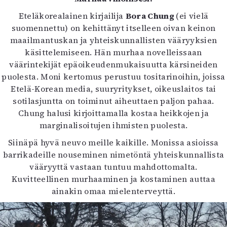
Eteläkorealainen kirjailija
Bora Chung
(ei vielä
suomennettu) on kehittänyt itselleen oivan keinon
maailmantuskan ja yhteiskunnallisten vääryyksien
käsittelemiseen. Hän murhaa novelleissaan
väärintekijät epäoikeudenmukaisuutta kärsineiden
puolesta. Moni kertomus perustuu tositarinoihin, joissa
Etelä-Korean media, suuryritykset, oikeuslaitos tai
sotilasjuntta on toiminut aiheuttaen paljon pahaa.
Chung halusi kirjoittamalla kostaa heikkojen ja
marginalisoitujen ihmisten puolesta.
Siinäpä hyvä neuvo meille kaikille. Monissa asioissa
barrikadeille nouseminen nimetöntä yhteiskunnallista
vääryyttä vastaan tuntuu mahdottomalta.
Kuvitteellinen murhaaminen ja kostaminen auttaa
ainakin omaa mielenterveyttä.