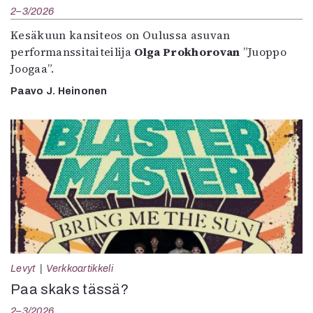
2–3/2026
Kesäkuun kansiteos on Oulussa asuvan
performanssitaiteilija
Olga Prokhorovan
”Juoppo
Joogaa”.
Paavo J. Heinonen
Levyt
Verkkoartikkeli
Paa skaks tässä?
2–3/2026