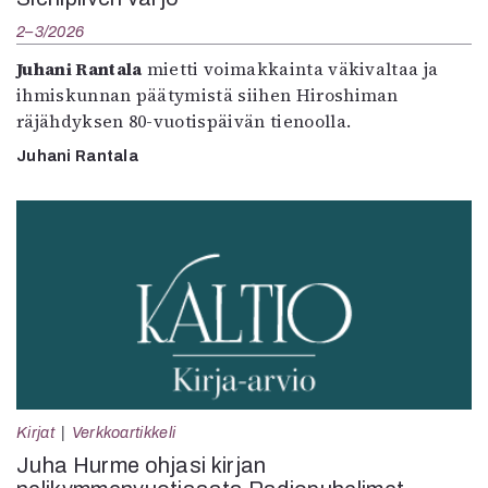
2–3/2026
Juhani Rantala
mietti voimakkainta väkivaltaa ja
ihmiskunnan päätymistä siihen Hiroshiman
räjähdyksen 80-vuotispäivän tienoolla.
Juhani Rantala
Kirjat
Verkkoartikkeli
Juha Hurme ohjasi kirjan