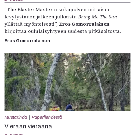
”The Blaster Masterin sukupolven mittaisen
levytystauon jälkeen julkaistu
Bring Me The Sun
yllättää myönteisesti”,
Eros Gomorralainen
kirjoittaa oululaisyhtyeen uudesta pitkäsoitosta.
Eros Gomorralainen
Mustarinda
Paperilehdestä
Vieraan vieraana