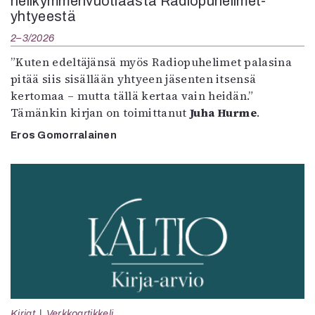
nelikymmenvuotiaasta Radiopuhelimet-
yhtyeestä
2–3/2026
”Kuten edeltäjänsä myös Radiopuhelimet palasina
pitää siis sisällään yhtyeen jäsenten itsensä
kertomaa – mutta tällä kertaa vain heidän.”
Tämänkin kirjan on toimittanut
Juha Hurme
.
Eros Gomorralainen
Kirjat
Verkkoartikkeli