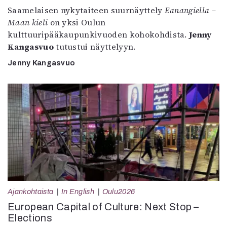
Saamelaisen nykytaiteen suurnäyttely
Eanangiella –
Maan kieli
on yksi Oulun
kulttuuripääkaupunkivuoden kohokohdista.
Jenny
Kangasvuo
tutustui näyttelyyn.
Jenny Kangasvuo
Ajankohtaista
In English
Oulu2026
European Capital of Culture: Next Stop –
Elections