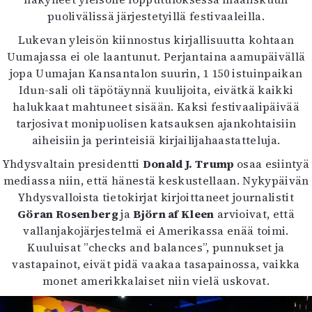
Kirjat
puolivälissä järjestetyillä festivaaleilla.
In English
Esitystaide
Lukevan yleisön kiinnostus kirjallisuutta kohtaan
Arkisto
Uumajassa ei ole laantunut. Perjantaina aamupäivällä
jopa Uumajan Kansantalon suurin, 1 150 istuinpaikan
Idun-sali oli täpötäynnä kuulijoita, eivätkä kaikki
Lehdet
halukkaat mahtuneet sisään. Kaksi festivaalipäivää
4/2026
tarjosivat monipuolisen katsauksen ajankohtaisiin
2–3/2026
aiheisiin ja perinteisiä kirjailijahaastatteluja.
1/2026
Yhdysvaltain presidentti
Donald J. Trump
osaa esiintyä
6/2025
mediassa niin, että hänestä keskustellaan. Nykypäivän
5/2025 saame
Yhdysvalloista tietokirjat kirjoittaneet journalistit
5/2025
Göran Rosenberg
ja
Björn af Kleen
arvioivat, että
Lehtiarkisto
vallanjakojärjestelmä ei Amerikassa enää toimi.
Kuuluisat ”checks and balances”, punnukset ja
Info
vastapainot, eivät pidä vaakaa tasapainossa, vaikka
Tilaus ja irtonumerot
monet amerikkalaiset niin vielä uskovat.
Yhteistyössä
Toimitus