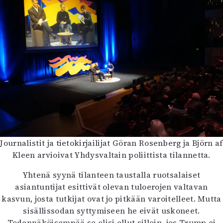
Mediatiedot
Kaltio ry
Journalistit ja tietokirjailijat Göran Rosenberg ja Björn af
Kleen arvioivat Yhdysvaltain poliittista tilannetta.
Yhtenä syynä tilanteen taustalla ruotsalaiset
asiantuntijat esittivät olevan tuloerojen valtavan
kasvun, josta tutkijat ovat jo pitkään varoitelleet. Mutta
sisällissodan syttymiseen he eivät uskoneet.
Todennäköisempää se olisi ollut silloin, jos Trump ei