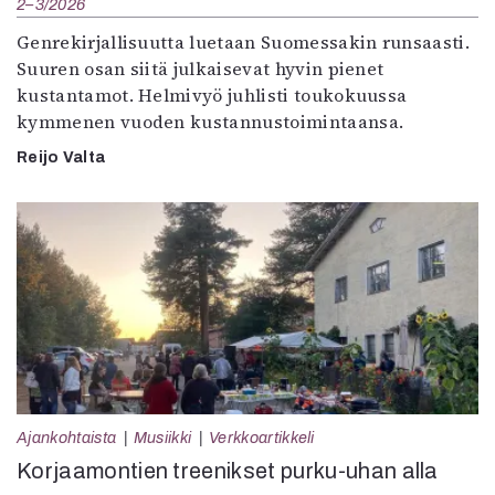
2–3/2026
Genrekirjallisuutta luetaan Suomessakin runsaasti.
Suuren osan siitä julkaisevat hyvin pienet
kustantamot. Helmivyö juhlisti toukokuussa
kymmenen vuoden kustannustoimintaansa.
Reijo Valta
Ajankohtaista
Musiikki
Verkkoartikkeli
Korjaamontien treenikset purku-uhan alla