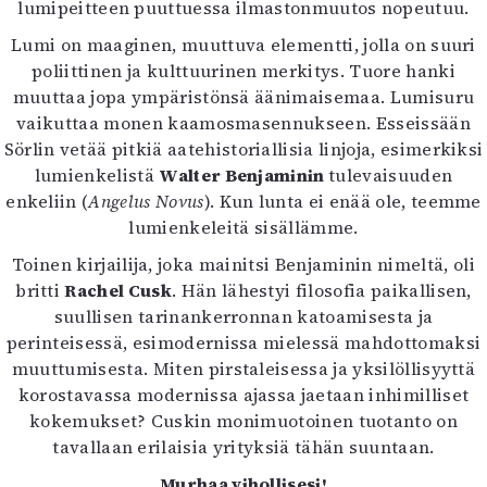
lumipeitteen puuttuessa ilmastonmuutos nopeutuu.
Lumi on maaginen, muuttuva elementti, jolla on suuri
poliittinen ja kulttuurinen merkitys. Tuore hanki
muuttaa jopa ympäristönsä äänimaisemaa. Lumisuru
vaikuttaa monen kaamosmasennukseen. Esseissään
Sörlin vetää pitkiä aatehistoriallisia linjoja, esimerkiksi
lumienkelistä
Walter Benjaminin
tulevaisuuden
enkeliin (
Angelus Novus
). Kun lunta ei enää ole, teemme
lumienkeleitä sisällämme.
Toinen kirjailija, joka mainitsi Benjaminin nimeltä, oli
britti
Rachel Cusk
. Hän lähestyi filosofia paikallisen,
suullisen tarinankerronnan katoamisesta ja
perinteisessä, esimodernissa mielessä mahdottomaksi
muuttumisesta. Miten pirstaleisessa ja yksilöllisyyttä
korostavassa modernissa ajassa jaetaan inhimilliset
kokemukset? Cuskin monimuotoinen tuotanto on
tavallaan erilaisia yrityksiä tähän suuntaan.
Murhaa vihollisesi!