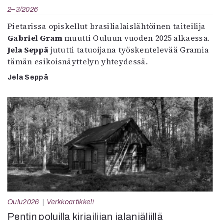
2–3/2026
Pietarissa opiskellut brasilialaislähtöinen taiteilija
Gabriel Gram
muutti Ouluun vuoden 2025 alkaessa.
Jela Seppä
jututti tatuoijana työskentelevää Gramia
tämän esikoisnäyttelyn yhteydessä.
Jela Seppä
Oulu2026
Verkkoartikkeli
Pentin poluilla kirjailijan jalanjäljillä