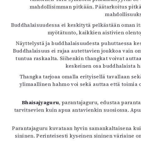
mahdollisimman pitkään. Päätarkoitus pitk
mahdollisuuksi
Buddhalaisuudessa ei keskitytä pelkästään oman i
myötätunto, kaikkien aistivien olent
Näyttelystä ja buddhalaisuudesta puhuttaessa kes
Buddhalaisuus ei rajaa autettavien joukkoa vain omiin
tuntua raskaalta. Siihenkin thangkat voivat autta
keskeinen osa buddhalaista ha
Thangka tarjoaa omalla erityisellä tavallaan se
ylimaallinen hahmo voi sekä auttaa että toimia 
Bhaisajyaguru
, parantajaguru, edustaa paranta
tarvitsevien kuin apua antavienkin suosiossa. Apua
Parantajaguru kuvataan hyvin samankaltaisena kui
sininen. Perinteisesti kyseinen sininen väriaine o