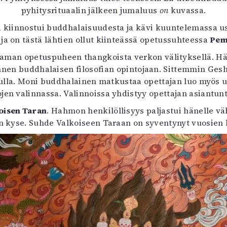
uvataide
pyhitysrituaalin jälkeen jumaluus
on
kuvassa.
Kirjat
 kiinnostui buddhalaisuudesta ja kävi kuuntelemassa u
n English
ja on tästä lähtien ollut kiinteässä opetussuhteessa
Pem
sitystaide
Arkisto
man opetuspuheen thangkoista verkon välityksellä. Hän
 ennen buddhalaisen filosofian opintojaan. Sittemmin G
dulla. Moni buddhalainen matkustaa opettajan luo myös
ojen valinnassa. Valinnoissa yhdistyy opettajan asiantun
oisen Taran
. Hahmon henkilöllisyys paljastui hänelle v
 kyse. Suhde Valkoiseen Taraan on syventynyt vuosien 