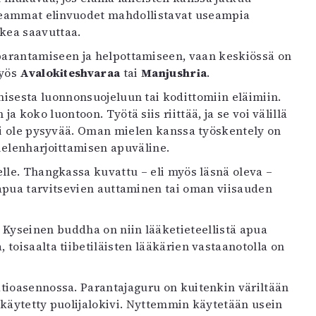
seammat elinvuodet mahdollistavat useampia
ikea saavuttaa.
arantamiseen ja helpottamiseen, vaan keskiössä on
myös
Avalokiteshvaraa
tai
Manjushria
.
isesta luonnonsuojeluun tai kodittomiin eläimiin.
a koko luontoon. Työtä siis riittää, ja se voi välillä
 ei ole pysyvää. Oman mielen kanssa työskentely on
ielenharjoittamisen apuväline.
lle. Thangkassa kuvattu – eli myös läsnä oleva –
 apua tarvitsevien auttaminen tai oman viisauden
. Kyseinen buddha on niin lääketieteellistä apua
toisaalta tiibetiläisten lääkärien vastaanotolla on
tioasennossa. Parantajaguru on kuitenkin väriltään
n käytetty puolijalokivi. Nyttemmin käytetään usein