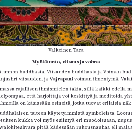
Valkoinen Tara
Myötätunto, viisaus ja voima
tunnon buddhasta, Viisauden buddhasta ja Voiman buddh
njushri viisauden, ja
Vajrapani
voiman ilmentymä. Valai
assa rajallisen ihmismielen takia, sillä kaikki edellä ma
pompaa, että harjoittaja voi keskittyä ja meditoida yhtä
moilla on käsissään esineitä, jotka tuovat erilaisia näk
 buddhalaisen taiteen käytetyimmistä symboleista. Lootu
otuksen kukka voi myös esiintyä eri muodoissaan, nupusta
Avalokiteshvara pitää kädessään rukousnauhaa eli malaa