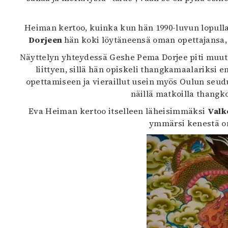
K
Heiman kertoo, kuinka kun hän 1990-luvun lopulla
I
Dorjeen
hän koki löytäneensä oman opettajansa, 
E
Näyttelyn yhteydessä Geshe Pema Dorjee piti muuta
liittyen, sillä hän opiskeli thangkamaalariksi
opettamiseen ja vieraillut usein myös Oulun seu
näillä matkoilla thangk
Eva Heiman kertoo itselleen läheisimmäksi
Valk
ymmärsi kenestä on