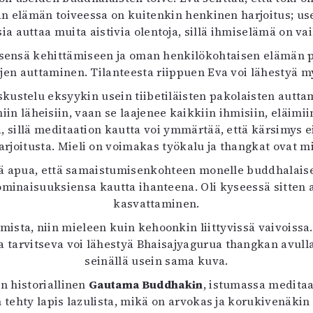
än elämän toiveessa on kuitenkin henkinen harjoitus; u
a auttaa muita aistivia olentoja, sillä ihmiselämä on va
tsensä kehittämiseen ja oman henkilökohtaisen elämän p
ojen auttaminen. Tilanteesta riippuen Eva voi lähestyä 
kustelu eksyykin usein tiibetiläisten pakolaisten auttam
 läheisiin, vaan se laajenee kaikkiin ihmisiin, eläimiin j
a, sillä meditaation kautta voi ymmärtää, että kärsimys
rjoitusta. Mieli on voimakas työkalu ja thangkat ovat m
kä apua, että samaistumisenkohteen monelle buddhalaise
ominaisuuksiensa kautta ihanteena. Oli kyseessä sitten
kasvattaminen.
mista, niin mieleen kuin kehoonkin liittyvissä vaivoissa
 tarvitseva voi lähestyä Bhaisajyagurua thangkan avulla, 
seinällä usein sama kuva.
n historiallinen
Gautama Buddhakin
, istumassa meditaa
n tehty lapis lazulista, mikä on arvokas ja korukivenäki