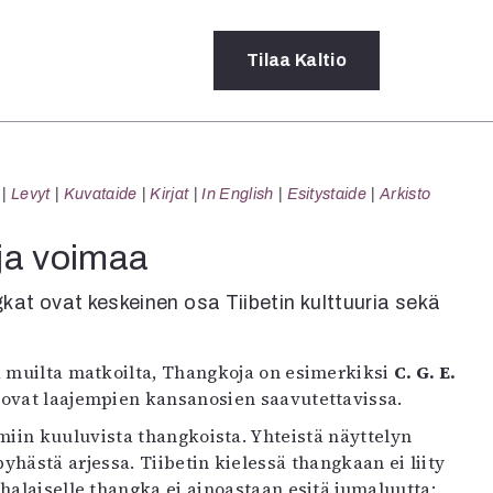
Tilaa
Kaltio
a
Levyt
Kuvataide
Kirjat
In English
Esitystaide
Arkisto
rot
ssä
 ja voimaa
s
dot
kat ovat keskeinen osa Tiibetin kulttuuria sekä
y
a muilta matkoilta, Thangkoja on esimerkiksi
C. G. E.
ovat laajempien kansanosien saavutettavissa.
iin kuuluvista thangkoista. Yhteistä näyttelyn
hästä arjessa. Tiibetin kielessä thangkaan ei liity
halaiselle thangka ei ainoastaan esitä jumaluutta: