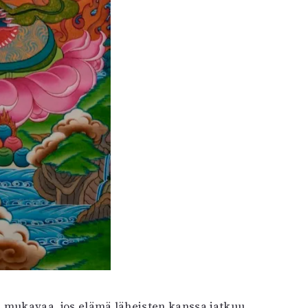
on mukavaa, jos elämä läheisten kanssa jatkuu