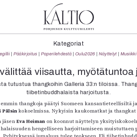
tegoriat
Lehdet
Info
Kategoriat
koartikkeli
4/2026
Tilaus j
illii
Pääkirjoitus
Paperilehdestä
Oulu2026
Näyttelyt
Musiikki
Teatteri
2–3/2026
irtonume
Tanssi
1/2026
Yhteistyö
älittää viisautta, myötätuntoa
Tanssi
6/2025
Toimitu
arjakuva
5/2025 saame
Mediatie
ta tutustua thangkoihin Galleria 33:n tiloissa. Thang
ámegillii
5/2025
Kaltio r
tiibetinbuddhalaista harjoitusta.
äkirjoitus
Lehtiarkisto
semmin thangkoja päätyi Suomeen kansantieteellisiltä j
erilehdestä
i Pälsin
kokoelmissa. Nykyisin kaukomatkat ja thangkat 
Oulu2026
Näyttelyt
n jäsen
Eva Heiman
on koonnut näyttelyn yksityiskokoelm
Musiikki
halaisuuden hengelliseen harjoittamiseen muistuttaen py
Levyt
e. Pyhityksessä jumaluus tulee teokseen. Eli tiibetinbudd