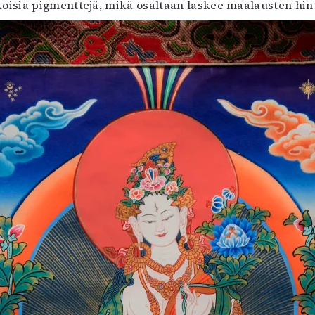
isia pigmenttejä, mikä osaltaan laskee maalausten hint