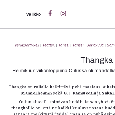
Sulje
Valikko
Ka
Verk
Verkkoartikkeli
Teatteri
Tanssi
Tanssi
Sarjakuva
Sámeg
Thangka v
S
Helmikuun viikonloppuina Oulussa oli mahdollis
S
Pä
Thangka on rullalle käärittävä pyhä maalaus. Aikai
Pap
Mannerheimin
sekä
G. J. Ramstedtin
ja
Sakar
Oulun alueella toimivan buddhalaisen yhteisö
thangkoille on, että ne kaikki kuuluvat osana budd
sanaa ja merkitystä ”taide”, vaan se on pyhä esin