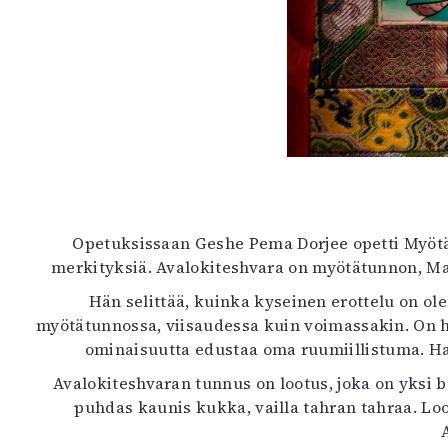
Opetuksissaan Geshe Pema Dorjee opetti Myötä
merkityksiä. Avalokiteshvara on myötätunnon, Ma
Hän selittää, kuinka kyseinen erottelu on olem
myötätunnossa, viisaudessa kuin voimassakin. On hel
ominaisuutta edustaa oma ruumiillistuma. Hah
Avalokiteshvaran tunnus on lootus, joka on yksi
puhdas kaunis kukka, vailla tahran tahraa. Lo