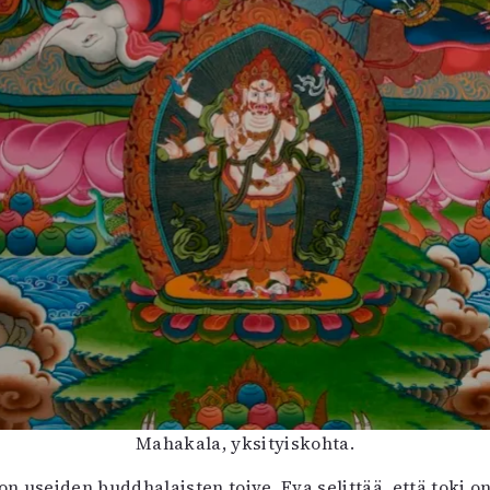
Mahakala, yksityiskohta.
on useiden buddhalaisten toive. Eva selittää, että toki 