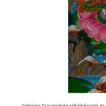
Valkoinen Tara symboloi pitkäikäisyyttä. Se 