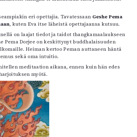
seampiakin eri opettajia. Tavatessaan
Geshe Pema
aan
, kuten Eva itse läheistä opettajaansa kutsuu.
ellä on laajat tiedot ja taidot thangkamaalaukseen
eshe Pema Dorjee on keskittynyt buddhalaisuuden
 ulkomaille. Heiman kertoo Peman auttaneen häntä
temus sekä oma intuitio.
ähitellen meditaation aikana, ennen kuin hän edes
harjoituksen myötä.