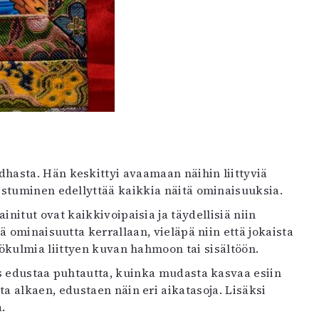
asta. Hän keskittyi avaamaan näihin liittyviä
stuminen edellyttää kaikkia näitä ominaisuuksia.
initut ovat kaikkivoipaisia ja täydellisiä niin
 ominaisuutta kerrallaan, vieläpä niin että jokaista
ökulmia liittyen kuvan hahmoon tai sisältöön.
s edustaa puhtautta, kuinka mudasta kasvaa esiin
 alkaen, edustaen näin eri aikatasoja. Lisäksi
.