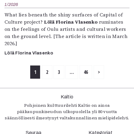
1/2026
What lies beneath the shiny surfaces of Capital of
Culture project?
Lölä Florina Vlasenko
ruminates
on the feelings of Oulu artists and cultural workers
on the ground level. [The article is written in March
2026.]
Lölä Florina Vlasenko
1
2
3
…
46
>
Kaltio
Pohjoinen kulttuurilehti Kaltio on ainoa
pääkaupunkiseudun ulkopuolella yli 80 vuotta
säännöllisesti ilmestynyt valtakunnallinen mielipidelehti.
Seuraa
Kategoriat