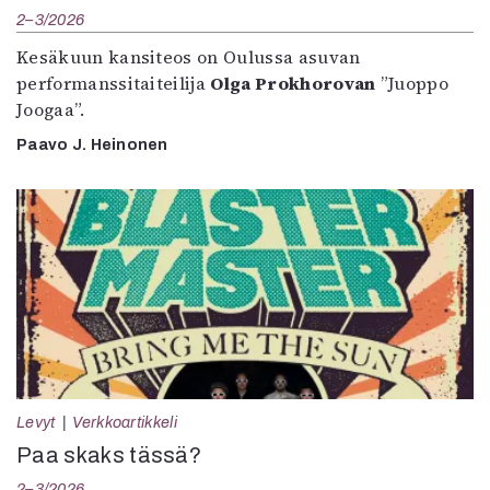
2–3/2026
Kesäkuun kansiteos on Oulussa asuvan
performanssitaiteilija
Olga Prokhorovan
”Juoppo
Joogaa”.
Paavo J. Heinonen
Levyt
Verkkoartikkeli
Paa skaks tässä?
2–3/2026