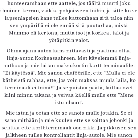
hunteeramhaan ette aattele, jos täältä muutti joku
ihminen kerran, vaikka pohjoisseen töihin, ja sitte ko se
lapsenlapsien kans tullee kattomhaan sitä taloa niin
sen ympärillä ei ole ennää sitä puutarhaa, mistä
Mummo oli kertonu, mutta isot ja korkeat talot ja
yötäpitkin valot.
Olima ajanu auton kans riittävästi ja päätimä ottaa
linja-auton Korkeasaahreen. Met kävelemmä linja-
authoon ja mie laitan maksukortin korttiterminaalile.
”Ei käytössä”. Mie sanon chaföörille, ette ”Mulla ei ole
kätheistä rahhaa, ette, jos voin maksaa muula laila, ko
terminaali ei toimi?” Ja se puistaa päätä, laittaa ovet
kiini minun takana ja veivaa käellä mulle ette ”Mene
istumhaan”.
Mie istun ja ootan ette se sanois mulle jotakin. Se ei
sano mithään ja mie kuulen ette se soittaa johonki ja
selittää ette korttiterminaali oon rikki. Ja pikkusen sen
jälkheen tullee kontrollantit linja-autole. Mie sanon