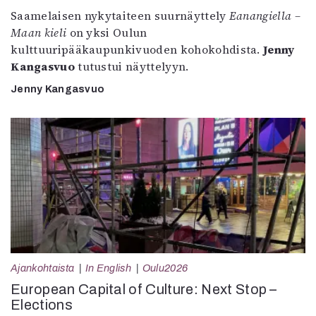
Saamelaisen nykytaiteen suurnäyttely
Eanangiella –
Maan kieli
on yksi Oulun
kulttuuripääkaupunkivuoden kohokohdista.
Jenny
Kangasvuo
tutustui näyttelyyn.
Jenny Kangasvuo
Ajankohtaista
In English
Oulu2026
European Capital of Culture: Next Stop –
Elections