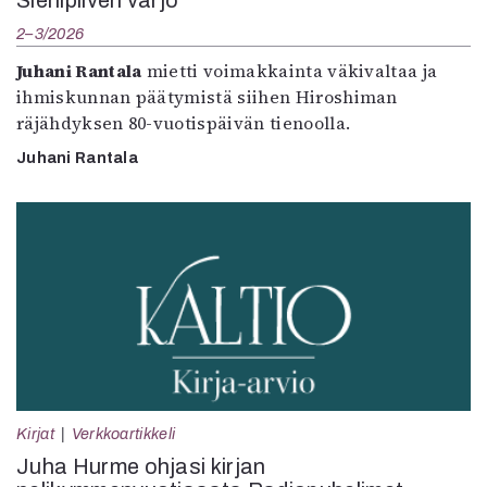
Sienipilven varjo
2–3/2026
Juhani Rantala
mietti voimakkainta väkivaltaa ja
ihmiskunnan päätymistä siihen Hiroshiman
räjähdyksen 80-vuotispäivän tienoolla.
Juhani Rantala
Kirjat
Verkkoartikkeli
Juha Hurme ohjasi kirjan