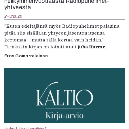
nelikymmenvuotiaasta Radiopuhelimet-
yhtyeestä
2–3/2026
”Kuten edeltäjänsä myös Radiopuhelimet palasina
pitää siis sisällään yhtyeen jäsenten itsensä
kertomaa – mutta tällä kertaa vain heidän.”
Tämänkin kirjan on toimittanut
Juha Hurme
.
Eros Gomorralainen