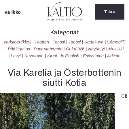
Tilaa
Valikko
Sulje
Kategoriat
Kategoriat
Verkkoartikkeli
Verkkoartikkeli
Teatteri
Tanssi
Tanssi
Sarjakuva
Sámegillii
Teatteri
Pääkirjoitus
Paperilehdestä
Oulu2026
Näyttelyt
Musiikki
Tanssi
Levyt
Kuvataide
Kirjat
In English
Esitystaide
Arkisto
Tanssi
Sarjakuva
Via Karelia ja Österbottenin
Sámegillii
siutti Kotia
Pääkirjoitus
Paperilehdestä
Oli
Oulu2026
Näyttelyt
Musiikki
Levyt
Kuvataide