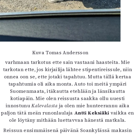
Mediatiedot
Kaltio ry
Kuva Tomas Andersson
varhmaan tarkotus ette sain vastaani haasteita. Mie
tarkotan ette, jos kirjailija lähtee stipentireissule, niin
onnea oon se, ette jotaki tapahtuu. Mutta tällä kertaa
tapahtumia oli aika monta. Auto toi meitä ympäri
Suomenmaata, itäkautta etehlään ja länsikautta
kotiapäin. Mie olen reissusta saakka ollu uuesti
innostunu
Kalevalasta
ja olen mie hunteerannu aika
paljon tätä meän runonlaulaja
Antti Keksiäki
vaikka en
ole löytäny mithään luettavvaa hänestä matkala.
Reissun ensimmäisenä päivänä Soankylässä makasin