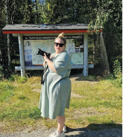
Kirjat
In English
Esitystaide
Arkisto
Lehdet
4/2026
2–3/2026
1/2026
6/2025
5/2025 saame
5/2025
Lehtiarkisto
Info
Tilaus ja irtonumerot
Yhteistyössä
Toimitus