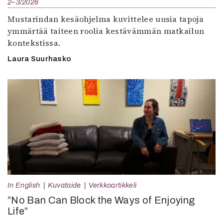
2–3/2026
Mustarindan kesäohjelma kuvittelee uusia tapoja
ymmärtää taiteen roolia kestävämmän matkailun
kontekstissa.
Laura Suurhasko
In English
Kuvataide
Verkkoartikkeli
”No Ban Can Block the Ways of Enjoying
Life”