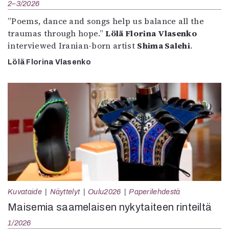
2–3/2026
”Poems, dance and songs help us balance all the
traumas through hope.”
Lölä Florina Vlasenko
interviewed Iranian-born artist
Shima Salehi
.
Lölä Florina Vlasenko
Kuvataide
Näyttelyt
Oulu2026
Paperilehdestä
Maisemia saamelaisen nykytaiteen rinteiltä
1/2026