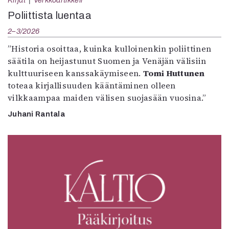
Kirjat
Verkkoartikkeli
Poliittista luentaa
2–3/2026
”Historia osoittaa, kuinka kulloinenkin poliittinen
säätila on heijastunut Suomen ja Venäjän välisiin
kulttuuriseen kanssakäymiseen.
Tomi Huttunen
toteaa kirjallisuuden kääntäminen olleen
vilkkaampaa maiden välisen suojasään vuosina.”
Juhani Rantala