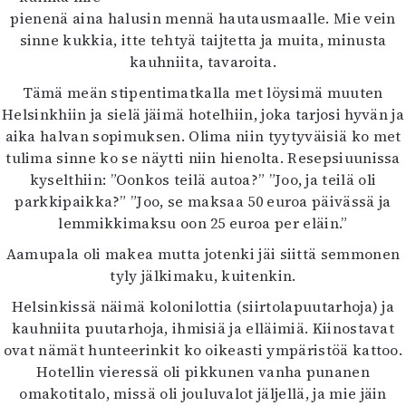
pienenä aina halusin mennä hautausmaalle. Mie vein
sinne kukkia, itte tehtyä taijtetta ja muita, minusta
kauhniita, tavaroita.
Tämä meän stipentimatkalla met löysimä muuten
Helsinkhiin ja sielä jäimä hotelhiin, joka tarjosi hyvän ja
aika halvan sopimuksen. Olima niin tyytyväisiä ko met
tulima sinne ko se näytti niin hienolta. Resepsiuunissa
kyselthiin: ”Oonkos teilä autoa?” ”Joo, ja teilä oli
parkkipaikka?” ”Joo, se maksaa 50 euroa päivässä ja
lemmikkimaksu oon 25 euroa per eläin.”
Aamupala oli makea mutta jotenki jäi siittä semmonen
tyly jälkimaku, kuitenkin.
Helsinkissä näimä kolonilottia (siirtolapuutarhoja) ja
kauhniita puutarhoja, ihmisiä ja elläimiä. Kiinostavat
ovat nämät hunteerinkit ko oikeasti ympäristöä kattoo.
Hotellin vieressä oli pikkunen vanha punanen
omakotitalo, missä oli jouluvalot jäljellä, ja mie jäin