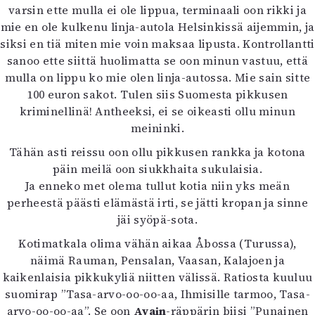
varsin ette mulla ei ole lippua, terminaali oon rikki ja
mie en ole kulkenu linja-autola Helsinkissä aijemmin, ja
siksi en tiä miten mie voin maksaa lipusta. Kontrollantti
sanoo ette siittä huolimatta se oon minun vastuu, että
mulla on lippu ko mie olen linja-autossa. Mie sain sitte
100 euron sakot. Tulen siis Suomesta pikkusen
kriminellinä! Antheeksi, ei se oikeasti ollu minun
meininki.
Tähän asti reissu oon ollu pikkusen rankka ja kotona
päin meilä oon siukkhaita sukulaisia.
Ja enneko met olema tullut kotia niin yks meän
perheestä päästi elämästä irti, se jätti kropan ja sinne
jäi syöpä-sota.
Kotimatkala olima vähän aikaa Åbossa (Turussa),
näimä Rauman, Pensalan, Vaasan, Kalajoen ja
kaikenlaisia pikkukyliä niitten välissä. Ratiosta kuuluu
suomirap ”Tasa-arvo-oo-oo-aa, Ihmisille tarmoo, Tasa-
arvo-oo-oo-aa”. Se oon
Avain
-räppärin biisi ”Punainen