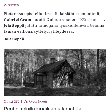
2–3/2026
Pietarissa opiskellut brasilialaislähtöinen taiteilija
Gabriel Gram
muutti Ouluun vuoden 2025 alkaessa.
Jela Seppä
jututti tatuoijana työskentelevää Gramia
tämän esikoisnäyttelyn yhteydessä.
Jela Seppä
Oulu2026
Verkkoartikkeli
Pentin poluilla kirjailijan jalanjäljillä