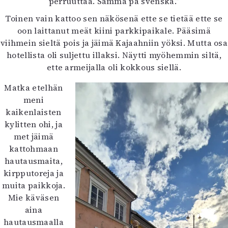
perruuttaa. Samma på svenska.”
Toinen vain kattoo sen näkösenä ette se tietää ette se
oon laittanut meät kiini parkkipaikale. Pääsimä
viihmein sieltä pois ja jäimä Kajaahniin yöksi. Mutta osa
hotellista oli suljettu illaksi. Näytti myöhemmin siltä,
ette armeijalla oli kokkous siellä.
Matka etelhän
meni
kaikenlaisten
kylitten ohi, ja
met jäimä
kattohmaan
hautausmaita,
kirpputoreja ja
muita paikkoja.
Mie käväsen
aina
hautausmaalla