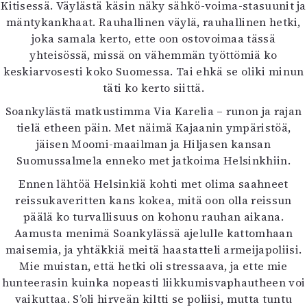
Kitisessä. Väylästä käsin näky sähkö-voima-stasuunit ja
mäntykankhaat. Rauhallinen väylä, rauhallinen hetki,
joka samala kerto, ette oon ostovoimaa tässä
yhteisössä, missä on vähemmän työttömiä ko
keskiarvosesti koko Suomessa. Tai ehkä se oliki minun
täti ko kerto siittä.
Soankylästä matkustimma Via Karelia – runon ja rajan
tielä etheen päin. Met näimä Kajaanin ympäristöä,
jäisen Moomi-maail­man ja Hiljasen kansan
Suomussalmela enneko met jatkoima Helsinkhiin.
Ennen lähtöä Helsinkiä kohti met olima saahneet
reissukaveritten kans kokea, mitä oon olla reissun
päälä ko turvallisuus on kohonu rauhan aikana.
Aamusta menimä Soankylässä ajelulle kattomhaan
maisemia, ja yhtäkkiä meitä haastatteli armeijapoliisi.
Mie muistan, että hetki oli stressaava, ja ette mie
hunteerasin kuinka nopeasti liikkumisvaphautheen voi
vaikuttaa. S’oli hirveän kiltti se poliisi, mutta tuntu