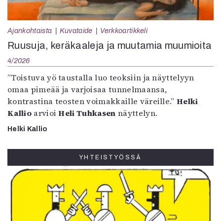
Ajankohtaista
Kuvataide
Verkkoartikkeli
Ruusuja, keräkaaleja ja muutamia muumioita
4/2026
”Toistuva yö taustalla luo teoksiin ja näyttelyyn
omaa pimeää ja varjoisaa tunnelmaansa,
kontrastina teosten voimakkaille väreille.”
Helki
Kallio
arvioi
Heli Tuhkasen
näyttelyn.
Helki Kallio
YHTEISTYÖSSÄ