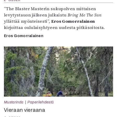
”The Blaster Masterin sukupolven mittaisen
levytystauon jälkeen julkaistu
Bring Me The Sun
yllättää myönteisesti”,
Eros Gomorralainen
kirjoittaa oululaisyhtyeen uudesta pitkäsoitosta.
Eros Gomorralainen
Mustarinda
Paperilehdestä
Vieraan vieraana