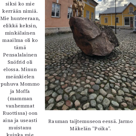
siksi ko mie
kerrään nimiä.
Mie hunteeraan,
elikkä keksin,
minkälainen
maailma oli ko
tämä
Pensalalainen
Snöfrid oli
elossa. Minun
meänkielen
puhuva Mommo
ja Moffa
(mamman
vanhemmat
Ruottissa) oon
aina ja useasti
Rauman taijtemuseon eessä. Jarmo
muistanu
Mäkelän ”Poika”.
kuinka mie