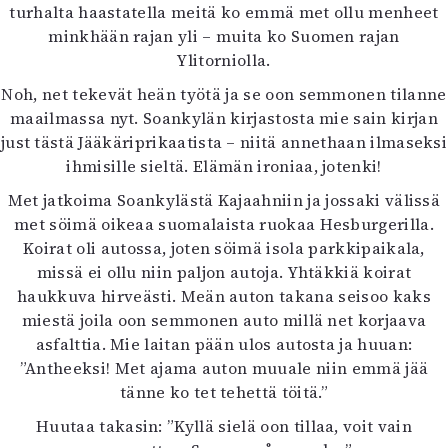
turhalta haastatella meitä ko emmä met ollu menheet
minkhään rajan yli – muita ko Suomen rajan
Ylitorniolla.
Noh, net tekevät heän työtä ja se oon semmonen tilanne
maailmassa nyt. Soankylän kirjastosta mie sain kirjan
just tästä Jääkäriprikaatista – niitä annethaan ilmaseksi
ihmisille sieltä. Elämän ironiaa, jotenki!
Met jatkoima Soankylästä Kajaahniin ja jossaki välissä
met söimä oikeaa suomalaista ruokaa Hesburgerilla.
Koirat oli autossa, joten söimä isola parkkipaikala,
missä ei ollu niin paljon autoja. Yhtäkkiä koirat
haukkuva hirveästi. Meän auton takana seisoo kaks
miestä joila oon semmonen auto millä net korjaava
asfalttia. Mie laitan pään ulos autosta ja huuan:
”Antheeksi! Met ajama auton muuale niin emmä jää
tänne ko tet tehettä töitä.”
Huutaa takasin: ”Kyllä sielä oon tillaa, voit vain