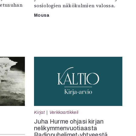
petusuhan
sosiologien näkökulmien valossa.
Mousa
Kirjat
Verkkoartikkeli
Juha Hurme ohjasi kirjan
nelikymmenvuotiaasta
Radiopuhelimet-yhtyeestä