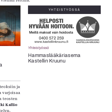
Vienan reitillä.
YHTEISTYÖSSÄ
Yhteistyössä
Hammaslääkäriasema
Kastellin Kruunu
a
teoksiin ja
 varjoisaa
a teosten
ki Kallio
elyn.