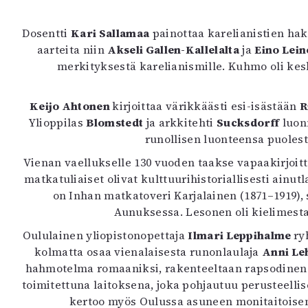
K
Dosentti
Kari Sallamaa
painottaa karelianistien hak
I
aarteita niin
Akseli Gallen-Kallelalta
ja
Eino Lein
E
merkityksestä karelianismille. Kuhmo oli ke
Keijo Ahtonen
kirjoittaa värikkäästi esi-isästään
R
Ylioppilas
Blomstedt
ja arkkitehti
Sucksdorff
luon
runollisen luonteensa puole
Vienan vaellukselle 130 vuoden taakse vapaakirjoitta
matkatuliaiset olivat kulttuurihistoriallisesti ainut
on Inhan matkatoveri Karjalainen (1871–1919), 
Aunuksessa. Lesonen oli kielimestar
Oululainen yliopistonopettaja
Ilmari Leppihalme
ry
kolmatta osaa vienalaisesta runonlaulaja
Anni Le
hahmotelma romaaniksi, rakenteeltaan rapsodinen ja
toimitettuna laitoksena, joka pohjautuu perusteelli
kertoo myös Oulussa asuneen monitaitoisen k