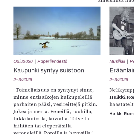
aiheisiinsa huo
Oulu2026
Paperilehdestä
Musiikki
P
Kaupunki syntyy suistoon
Eräänlai
2–3/2026
2–3/2026
”Toimeliaisuus on syntynyt sinne,
Nelikympp
minne entisaikojen kulkupeleillä
Heikki R
parhaiten pääsi, vesireittejä pitkin.
haastatel
Jokea ja merta. Veneillä, ruuhilla,
Heikki Ro
tukkilautoilla, laivoilla. Talvella
hiihtäen tai eloperäisillä
vetopeleillä. Poroilla ja hevosilla.”