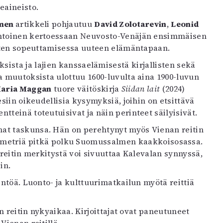
eaineisto.
emen
artikkeli pohjautuu
David Zolotarevin
,
Leonid
iintoinen kertoessaan Neuvosto-Venäjän ensimmäisen
isten sopeuttamisessa uuteen elämäntapaan.
ksista ja lajien kanssaelämisestä kirjallisten sekä
a muutoksista ulottuu 1600-luvulta aina 1900-luvun
aria Maggan
tuore väitöskirja
Siidan lait
(2024)
siin oikeudellisia kysymyksiä, joihin on etsittävä
teinä toteutuisivat ja näin perinteet säilyisivät.
at taskunsa. Hän on perehtynyt myös Vienan reitin
 kilometriä pitkä polku Suomussalmen kaakkoisosassa.
 reitin merkitystä voi sivuuttaa Kalevalan synnyssä,
in.
rintöä. Luonto- ja kulttuurimatkailun myötä reittiä
an reitin nykyaikaa. Kirjoittajat ovat paneutuneet