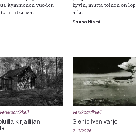
ssa kymmenen vuoden
hyvin, mutta toinen on lo
toimintaansa.
alla.
Sanna Niemi
Verkkoartikkeli
Verkkoartikkeli
uilla kirjailijan
Sienipilven varjo
llä
2–3/2026