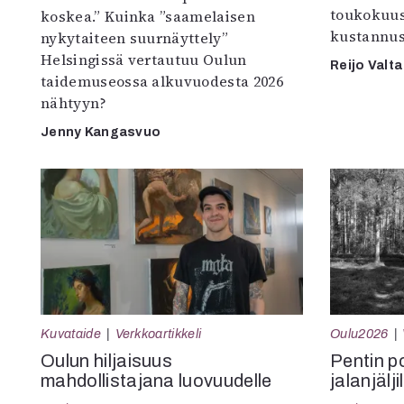
toukokuu
koskea.” Kuinka ”saamelaisen
kustannus
nykytaiteen suurnäyttely”
Helsingissä vertautuu Oulun
Reijo Valta
taidemuseossa alkuvuodesta 2026
nähtyyn?
Jenny Kangasvuo
Kuvataide
Verkkoartikkeli
Oulu2026
Oulun hiljaisuus
Pentin pol
mahdollistajana luovuudelle
jalanjälji