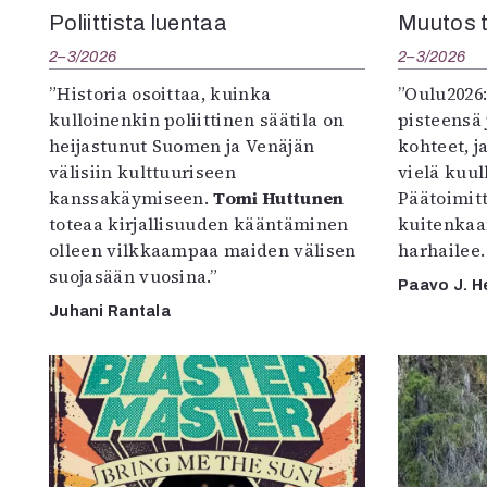
Poliittista luentaa
Muutos t
2–3/2026
2–3/2026
”Historia osoittaa, kuinka
”Oulu2026
kulloinenkin poliittinen säätila on
pisteensä 
heijastunut Suomen ja Venäjän
kohteet, j
välisiin kulttuuriseen
vielä kuul
kanssakäymiseen.
Tomi Huttunen
Päätoimitta
toteaa kirjallisuuden kääntäminen
kuitenkaa
olleen vilkkaampaa maiden välisen
harhailee.
suojasään vuosina.”
Paavo J. H
Juhani Rantala