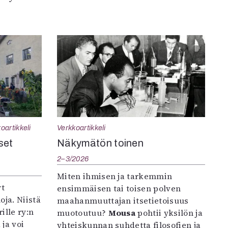
oartikkeli
Verkkoartikkeli
set
Näkymätön toinen
2–3/2026
Miten ihmisen ja tarkemmin
yt
ensimmäisen tai toisen polven
oja. Niistä
maahanmuuttajan itsetietoisuus
ille ry:n
muotoutuu?
Mousa
pohtii yksilön ja
ja voi
yhteiskunnan suhdetta filosofien ja