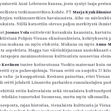
misestä Anni Lehtosen kanssa, josta syntyi laaja perinn
eteellisten tutkimusretkien kohde. FT
Marja Kynkäänni
tehtyjen tutkimusretkien havainnoista. Aihe on mielenk
ksista. Niillä katsottiin olevan paljon merkitystä ihm
ori
Joonas Vola
esittelevät kuvauksia kansoista, kartoitu
ktiivinsä Pohjois-Vienan elinolosuhteista, kehityksestä j
a, kun mukana on myös elokuvia. Mukana on myös
Anna-M
esta aspektista. Magga tuo väitöskirjassaan ansiokkaasti e
ntatapojen monimuotoisuus kulttuurista nousevina element
o Keränen
tuntee kotiseutunsa Vuokin maisemat kuin om
 reitti ry:n puheenjohtaja. Vienan reitti on suojeltu 27
n valta- ja kauppatienä. Keränen painottaa, ettei Vienan
llä reitti johdatti Lönnrotin parhaiden runonlaulajien pari
kehittää reitin kalevalaista sekä vienalaista kulttuuripe
tehdään tunnetuksi Suomessa, mutta myös ulkomailla.
iseeposta, rajan historiaa, vienalaista kulttuuria ja Vien