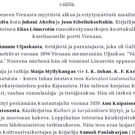
uvataide
välillä.
Kirjat
eneen Vienasta myyttistä alkua ja eriytymätöntä maailma
n English
olta
kuin
Juhani Aholta
ja
Jean Sibeliukseltakin
. Kirjaili
sitystaide
skeinen
Elias Lönnrotin
runonkeräysmatkojen kauttakulk
Arkisto
kareliaaneille portti Vienaan.
immin Uljaskasta
, tietäjästä ja parantajasta, joka oli G
nehtivat vuonna 1894 Vienaan mennessään Uljaskaa: ”Vä
sta.” Nuorena miehenä hän oli toiminut Lönnrotin oppa
ja ja tutkija
Maija Myllykangas
vie
I. K. Inhan
,
K. F. Ka
laatuisia – kuten Inhan loistava teos
Kalevalan laulumailt
sekatyömiehen poika Kajaanista. Hän tallensi karjalan kie
i, vanhaa runonlaulaja- ja tietäjäsukua. Hän oli tärkeä t
htyi peräämään kustantajalta vuonna 2020
Anu Kaipaise
htosesta
. Käsikirjoitus
Kulkuri ja karjalankiuru
löytyi, ja
 muotoaan hakeva. Leppihalme toteuttaa käsikirjoituksen
seen lähdeaineiston tutkimukseen. Näin teos avaa laaja
ulttuurivaikuttajan ja kirjailija
Samuli Paulaharjun
(1