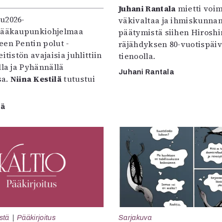
Juhani Rantala
mietti voi
u2026-
väkivaltaa ja ihmiskunna
pääkaupunkiohjelmaa
päätymistä siihen Hirosh
een Pentin polut -
räjähdyksen 80-vuotispäi
itistön avajaisia juhlittiin
tienoolla.
lla ja Pyhännällä
Juhani Rantala
sa.
Niina Kestilä
tutustui
lä
Sarjakuva
stä
Pääkirjoitus