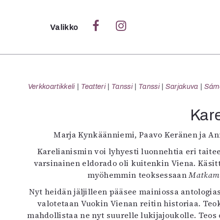
Sulje
Valikko
Ka
Verk
Verkkoartikkeli
Teatteri
Tanssi
Tanssi
Sarjakuva
Sámeg
Kare
S
Marja Kynkäänniemi, Paavo Keränen ja Ann
S
Karelianismin voi lyhyesti luonnehtia eri taite
Pä
varsinainen eldorado oli kuitenkin Viena. Käsitt
Pap
myöhemmin teoksessaan
Matkamie
Nyt heidän jäljilleen pääsee mainiossa antologia
valotetaan Vuokin Vienan reitin historiaa. Teo
mahdollistaa ne nyt suurelle lukijajoukolle. Teos