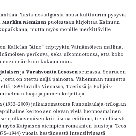
ntilaa. Tästä nostalgiasta nousi kulttuuriin pysyviä
ja
Markku Nieminen
puolestaan kirjoittaa Kainuun
upaikkana, mutta myös monille merkittäville
allen-Kallelan ”Aino”-triptyykin Väinämöisen mallina.
inämöisen perikuva, sekä ulkomuotonsa, että koko
ana enemmän kuin kukaan muu.
rjalaisen
ja
Varahvontta Lesosen
seurassa. Seurueen
a
, josta on otettu neljä painosta. Vähemmän tunnettu
ltä 1890-luvulla Vienassa, Tverissä ja Pohjois-
unnelman luoja ja juonen kuljettaja.
n
(1933–2009) julkaisematonta Runonlaulaja-trilogian
 Leppihalme kertoo sen olevan vielä luonnosmainen
 julkaisemisen kriittisenä editiona, tieteellisesti
sti myös Kaipaisen aiempien romaanien taustoja. Teos
875–1944) vuosia kestäneestä intensiivisestä