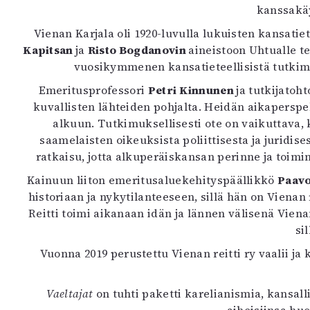
kanssakäy
Vienan Karjala oli 1920-luvulla lukuisten kansati
Kapitsan
ja
Risto Bogdanovin
aineistoon Uhtualle 
vuosikymmenen kansatieteellisistä tutkimu
Emeritusprofessori
Petri Kinnunen
ja tutkijatoht
kuvallisten lähteiden pohjalta. Heidän aikaperspe
alkuun. Tutkimuksellisesti ote on vaikuttav
saamelaisten oikeuksista poliittisesta ja juridis
ratkaisu, jotta alkuperäiskansan perinne ja toimi
Kainuun liiton emeritusaluekehityspäällikkö
Paav
historiaan ja nykytilanteeseen, sillä hän on Vienan
Reitti toimi aikanaan idän ja lännen välisenä Viena
si
Vuonna 2019 perustettu Vienan reitti ry vaalii ja 
Vaeltajat
on tuhti paketti karelianismia, kansall