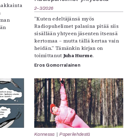
makkainta
2–3/2026
n
”Kuten edeltäjänsä myös
iman
Radiopuhelimet palasina pitää siis
vän
sisällään yhtyeen jäsenten itsensä
kertomaa – mutta tällä kertaa vain
heidän.” Tämänkin kirjan on
toimittanut
Juha Hurme
.
Eros Gomorralainen
Kannessa
Paperilehdestä