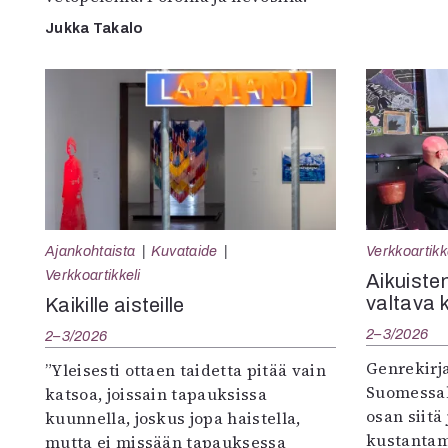
Jukka Takalo
Ajankohtaista
Kuvataide
Verkkoartikk
Verkkoartikkeli
Aikuisten
valtava 
Kaikille aisteille
2–3/2026
2–3/2026
Genrekirja
”Yleisesti ottaen taidetta pitää vain
Suomessak
katsoa, joissain tapauksissa
osan siitä
kuunnella, joskus jopa haistella,
kustantam
mutta ei missään tapauksessa