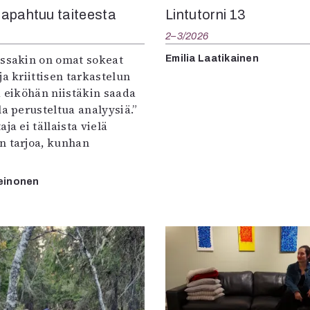
Lintutorni 13
apahtuu taiteesta
2–3/2026
:ssakin on omat sokeat
Emilia Laatikainen
ja kriittisen tarkastelun
a eiköhän niistäkin saada
la perusteltua analyysiä.”
ja ei tällaista vielä
n tarjoa, kunhan
einonen