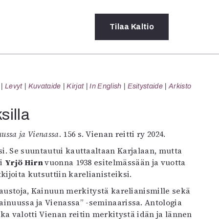
Tilaa
Kaltio
a
Levyt
Kuvataide
Kirjat
In English
Esitystaide
Arkisto
rot
ssä
silla
s
dot
uussa ja Vienassa
. 156 s. Vienan reitti ry 2024.
y
ksi. Se suuntautui kauttaaltaan Karjalaan, mutta
ri
Yrjö Hirn
vuonna 1938 esitelmässään ja vuotta
utkijoita kutsuttiin karelianisteiksi.
 taustoja, Kainuun merkitystä karelianismille sekä
Kainuussa ja Vienassa” -seminaarissa. Antologia
joka valotti Vienan reitin merkitystä idän ja lännen