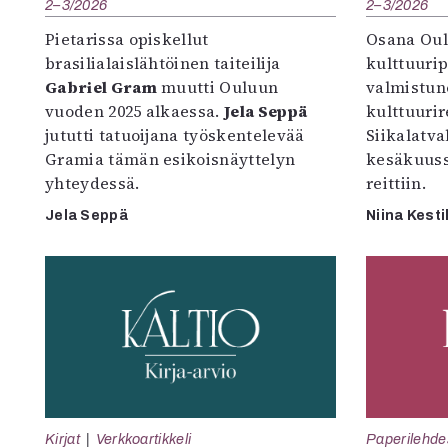
2–3/2026
2–3/2026
Pietarissa opiskellut
Osana Oul
brasilialaislähtöinen taiteilija
kulttuuri
Gabriel Gram
muutti Ouluun
valmistun
vuoden 2025 alkaessa.
Jela Seppä
kulttuurire
jututti tatuoijana työskentelevää
Siikalatva
Gramia tämän esikoisnäyttelyn
kesäkuus
yhteydessä.
reittiin.
Jela Seppä
Niina Kesti
Kirjat
Verkkoartikkeli
Paperilehde