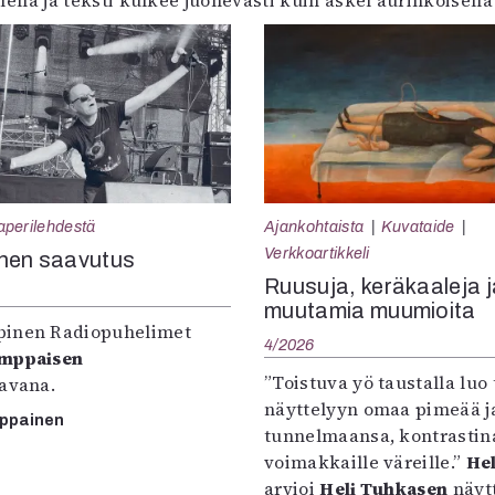
lella ja teksti kulkee juohevasti kuin askel aurinkoisella 
aperilehdestä
Ajankohtaista
Kuvataide
Verkkoartikkeli
nen saavutus
Ruusuja, keräkaaleja j
muutamia muumioita
inen Radiopuhelimet
4/2026
omppaisen
”Toistuva yö taustalla luo 
tavana.
näyttelyyn omaa pimeää ja
mppainen
tunnelmaansa, kontrastin
voimakkaille väreille.”
Hel
arvioi
Heli Tuhkasen
näytt