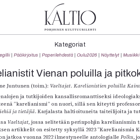
tegoriat
Lehdet
Info
Kategoriat
koartikkeli
4/2026
Tilaus j
illii
Pääkirjoitus
Paperilehdestä
Oulu2026
Näyttelyt
Musiikki
Teatteri
2–3/2026
irtonume
Tanssi
1/2026
Yhteistyö
lianistit Vienan poluilla ja pitkok
Tanssi
6/2025
Toimitu
arjakuva
5/2025 saame
Mediatie
e Juntunen (toim.):
Vaeltajat. Karelianistien poluilla Kain
ámegillii
5/2025
Kaltio r
enalojen ja tutkijoiden kansallisromanttiseksi ideologia
äkirjoitus
Lehtiarkisto
eenä ”karelianismi” on nuori, sillä sen kiteytti professo
erilehdestä
hiä ja tietäjiä
. Karjalasta haltioituneita taiteilijoita ja t
Oulu2026
ssa
Näyttelyt
Vaeltajat
, jossa selitetään perinpohjin karelianismin
ksen artikkelit on esitetty syksyllä 2023 ”Karelianismia 
Musiikki
 on jatkoa vuonna 2022 ilmestyneelle antologialle
Levyt
Polku
, 