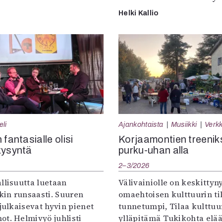
Helki Kallio
eli
Ajankohtaista
Musiikki
Verkk
 fantasialle olisi
Korjaamontien treenik
kysyntä
purku-uhan alla
2–3/2026
llisuutta luetaan
Välivainiolle on keskittyn
in runsaasti. Suuren
omaehtoisen kulttuurin til
 julkaisevat hyvin pienet
tunnetumpi, Tilaa kulttuur
ot. Helmivyö juhlisti
ylläpitämä Tukikohta elää 