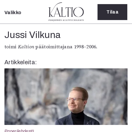
Tilaa
Valikko
Sulje
Kategoriat
Jussi Vilkuna
Verkkoartikkeli
toimi
Kaltion
päätoimittajana 1998–2006.
Teatteri
Tanssi
Artikkeleita:
Tanssi
Sarjakuva
Sámegillii
Pääkirjoitus
Paperilehdestä
Oulu2026
Näyttelyt
Musiikki
Levyt
Kuvataide
Paperilehdestä