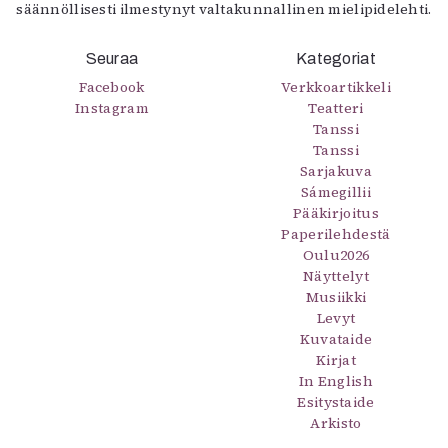
säännöllisesti ilmestynyt valtakunnallinen mielipidelehti.
Mediatiedot
Kaltio ry
Seuraa
Kategoriat
Facebook
Verkkoartikkeli
Instagram
Teatteri
Tanssi
Tanssi
Sarjakuva
Sámegillii
Pääkirjoitus
Paperilehdestä
Oulu2026
Näyttelyt
Musiikki
Levyt
Kuvataide
Kirjat
In English
Esitystaide
Arkisto