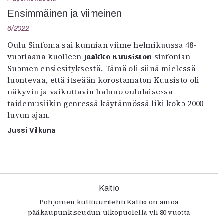
Kirjat
Ensimmäinen ja viimeinen
In English
Esitystaide
6/2022
Arkisto
Oulu Sinfonia sai kunnian viime helmikuussa 48-
vuotiaana kuolleen
Jaakko Kuusiston
sinfonian
Lehdet
Suomen ensiesityksestä. Tämä oli siinä mielessä
luontevaa, että itseään korostamaton Kuusisto oli
4/2026
näkyvin ja vaikuttavin hahmo oululaisessa
2–3/2026
taidemusiikin genressä käytännössä liki koko 2000-
1/2026
luvun ajan.
6/2025
5/2025 saame
Jussi Vilkuna
5/2025
Lehtiarkisto
Info
Kaltio
Tilaus ja irtonumerot
Pohjoinen kulttuurilehti Kaltio on ainoa
Yhteistyössä
pääkaupunkiseudun ulkopuolella yli 80 vuotta
Toimitus