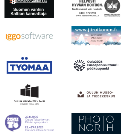
Kirjat
In English
Esitystaide
Arkisto
Lehdet
4/2026
2–3/2026
1/2026
6/2025
5/2025 saame
5/2025
Lehtiarkisto
Info
Tilaus ja irtonumerot
Yhteistyössä
Toimitus