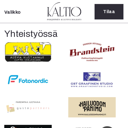
Tilaa
Valikko
Sulje
Kategoriat
Yhteistyössä
Verkkoartikkeli
Teatteri
Tanssi
Tanssi
Sarjakuva
Sámegillii
Pääkirjoitus
Paperilehdestä
Oulu2026
Näyttelyt
Musiikki
Levyt
Kuvataide