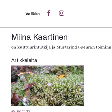
Sulje
Valikko
Ka
Miina Kaartinen
Verk
on kulttuurintutkija ja Mustarinda-seuran toiminn
Artikkeleita:
S
S
Pä
Pap
Mustarinda