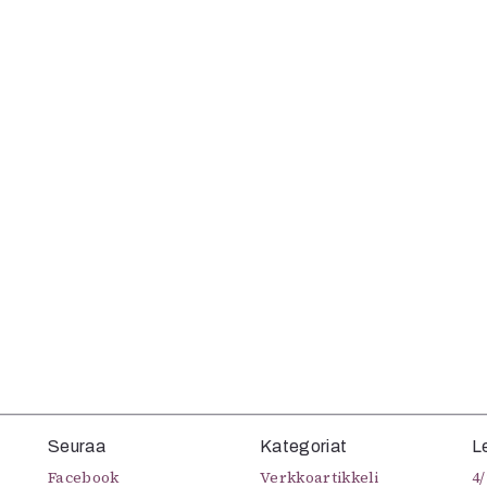
uvataide
Kirjat
n English
sitystaide
Arkisto
Seuraa
Kategoriat
L
Facebook
Verkkoartikkeli
4/