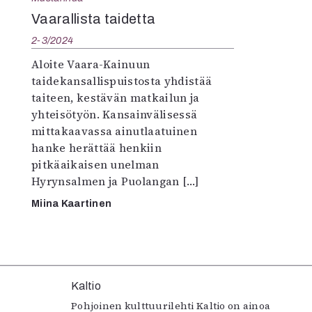
K
Vaarallista taidetta
2-3/2024
I
E
Aloite Vaara-Kainuun
taidekansallispuistosta yhdistää
taiteen, kestävän matkailun ja
yhteisötyön. Kansainvälisessä
mittakaavassa ainutlaatuinen
hanke herättää henkiin
pitkäaikaisen unelman
Hyrynsalmen ja Puolangan […]
Miina Kaartinen
Kaltio
Pohjoinen kulttuurilehti Kaltio on ainoa