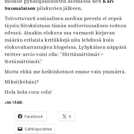
monille pyhäinjäännösten asemassa heti
Kari
Suomalaisen
pilakuvien jälkeen.
Toivottavasti sosiaalisen median preeria ei repeä
täysin liitoksistaan tämän audiovisuaalisen rodeon
edessä. Ainakin elokuva saa varmasti kirjavan
määrän erilaisia kritiikkejä niin lehdissä kuin
elokuvaharrastajien blogeissa. Lyhykäisen näppärä
twitter-arvio voisi olla: ”Hirttämättömät =
Sietämättömät.”
Mutta ehkä me heikinheimot emme vain ymmärrä.
Miksi(köhän)?
Hola hola coca-cola!
JAA TÄMÄ:
Facebook
X
Sähköpostitse