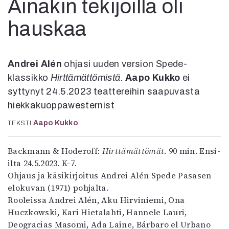
Ainakin tekijöillä oli
Kirjat
In English
hauskaa
Esitystaide
Arkisto
Andrei Alén
ohjasi uuden version Spede-
Lehdet
klassikko
Hirttämättömistä
.
Aapo Kukko
ei
4/2026
syttynyt 24.5.2023 teattereihin saapuvasta
2–3/2026
hiekkakuoppawesternist
1/2026
6/2025
Aapo Kukko
TEKSTI
5/2025 saame
5/2025
Backmann & Hoderoff:
Hirttämättömät
. 90 min. Ensi-
Lehtiarkisto
ilta 24.5.2023. K-7.
Ohjaus ja käsikirjoitus Andrei Alén Spede Pasasen
Info
elokuvan (1971) pohjalta.
Rooleissa Andrei Alén, Aku Hirviniemi, Ona
Tilaus ja irtonumerot
Huczkowski, Kari Hietalahti, Hannele Lauri,
Yhteistyössä
Deogracias Masomi, Ada Laine, Bárbaro el Urbano
Toimitus