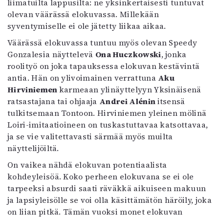
liimatuilta lappusilta: ne yksinkertaisesti tuntuvat
olevan väärässä elokuvassa. Millekään
syventymiselle ei ole jätetty liikaa aikaa.
Väärässä elokuvassa tuntuu myös olevan Speedy
Gonzalesia näyttelevä
Ona Huczkowski
, jonka
roolityö on joka tapauksessa elokuvan kestävintä
antia. Hän on ylivoimainen verrattuna
Aku
Hirviniemen
karmeaan ylinäyttelyyn Yksinäisenä
ratsastajana tai ohjaaja
Andrei Alénin
itsensä
tulkitsemaan Tontoon. Hirviniemen yleinen mölinä
Loiri-imitaatioineen on tuskastuttavaa katsottavaa,
ja se vie valitettavasti särmää myös muilta
näyttelijöiltä.
On vaikea nähdä elokuvan potentiaalista
kohdeyleisöä. Koko perheen elokuvana se ei ole
tarpeeksi absurdi saati räväkkä aikuiseen makuun
ja lapsiyleisölle se voi olla käsittämätön häröily, joka
on liian pitkä. Tämän vuoksi monet elokuvan