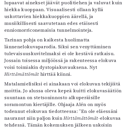
lupaavat ainekset jäävät puolitiehen ja valuvat kuin
hiekka kuoppaan. Visuaalisesti ollaan kyllä
uskottavien hiekkakuoppien äärellä, ja
musiikillisesti saavutetaan edes etäisesti
enniomorriconemaisia tunnelmointeja.
Tarinan pohja on kaikesta huolimatta
lännenelokuvaparodia. Siksi sen venyttäminen
tulevaisuuskuvitelmaksi ei ole kestävä ratkaisu.
Jossain toisessa miljöössä ja rakenteessa elokuva
voisi toimiakin dystopiakuvauksena. Nyt
Hirttämättömät
hirttää kiinni.
Matalamielisiksi ei ainakaan voi elokuvan tekijöitä
moittia. Jo alussa oleva kepeä kuitti elokuvasäätiön
suuntaan on stetsoninnosto alkuperäisille
soramontun kiertäjille. Ohjaaja Alén on myös
todennut elokuvan tiedotteessa: ”En ole eläessäni
nauranut niin paljon kuin
Hirttämättömät
-elokuvaa
tehdessä. Tämän kokemuksen jälkeen uskoisin