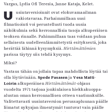
Vargas, Lydia Ofi Teresia, Janne Kataja, Kelet.
Mediatiedot
Kaltio ry
Uusintaversioinnit ovat elokuvamaailman
vakiotavaraa. Parhaimmillaan uusi
filmatisointi voi perustellusti tuoda uusia
näkökulmia sekä kerronnallisia tasoja alkuperäisen
teoksen rinnalle. Pahimmillaan taas voidaan puhua
sellaisesta uudelleenlämmitetystä esityksestä, joka
herättää lähinnä kysymyksiä.
Hirttämättömien
parissa täytyy siis tehdä kysymys.
Miksi?
Vastaus tähän on jollain tapaa mahdollista löytää tai
olla löytävinään.
Spede Pasasen
ja
Vesa Matti-
Loirin
alkuperäinen
Hirttämättömät
-ohjaus
vuodelta 1971 tarjoaa jonkinlaisen hiekkakuoppa-
alustan oman kerronnallisen otteen vaatimuksille.
Valitettavasti uusintaversion perussapluunan päälle
liimatut nykyajan ilmentymät tuntuvat vain päälle