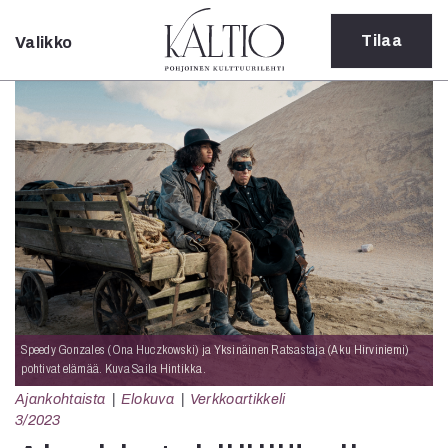
Tilaa
Valikko
Sulje
Kategoriat
Verkkoartikkeli
Teatteri
Tanssi
Tanssi
Sarjakuva
Sámegillii
Pääkirjoitus
Paperilehdestä
Oulu2026
Speedy Gonzales (Ona Huczkowski) ja Yksinäinen Ratsastaja (Aku Hirviniemi)
Näyttelyt
pohtivat elämää. Kuva Saila Hintikka.
Musiikki
Ajankohtaista
Elokuva
Verkkoartikkeli
Levyt
3/2023
Kuvataide