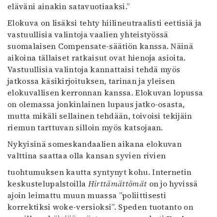
eläväni ainakin satavuotiaaksi.”
Elokuva on lisäksi tehty hiilineutraalisti eettisiä ja
vastuullisia valintoja vaalien yhteistyössä
suomalaisen Compensate-säätiön kanssa. Näinä
aikoina tällaiset ratkaisut ovat hienoja asioita.
Vastuullisia valintoja kannattaisi tehdä myös
jatkossa käsikirjoituksen, tarinan ja yleisen
elokuvallisen kerronnan kanssa. Elokuvan lopussa
on olemassa jonkinlainen lupaus jatko-osasta,
mutta mikäli sellainen tehdään, toivoisi tekijäin
riemun tarttuvan silloin myös katsojaan.
Nykyisinä someskandaalien aikana elokuvan
valttina saattaa olla kansan syvien rivien
tuohtumuksen kautta syntynyt kohu. Internetin
keskustelupalstoilla
Hirttämättömät
on jo hyvissä
ajoin leimattu muun muassa ”poliittisesti
korrektiksi woke-versioksi”. Speden tuotanto on