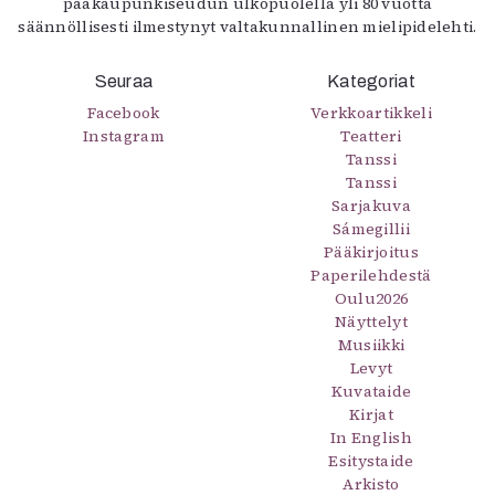
pääkaupunkiseudun ulkopuolella yli 80 vuotta
säännöllisesti ilmestynyt valtakunnallinen mielipidelehti.
Seuraa
Kategoriat
Facebook
Verkkoartikkeli
Instagram
Teatteri
Tanssi
Tanssi
Sarjakuva
Sámegillii
Pääkirjoitus
Paperilehdestä
Oulu2026
Näyttelyt
Musiikki
Levyt
Kuvataide
Kirjat
In English
Esitystaide
Arkisto