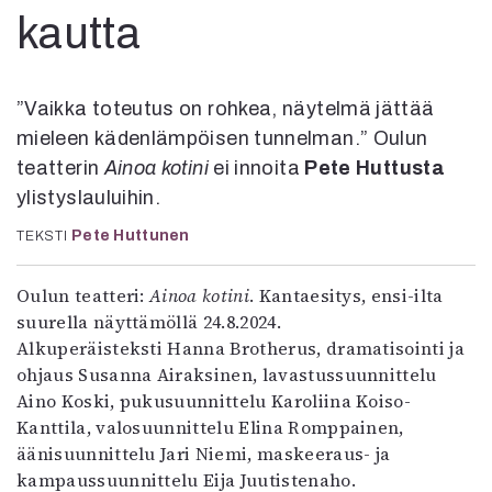
Kirjat
kautta
In English
Esitystaide
Arkisto
”Vaikka toteutus on rohkea, näytelmä jättää
mieleen kädenlämpöisen tunnelman.” Oulun
Lehdet
teatterin
Ainoa kotini
ei innoita
Pete Huttusta
4/2026
ylistyslauluihin.
2–3/2026
1/2026
Pete Huttunen
TEKSTI
6/2025
5/2025 saame
Oulun teatteri:
Ainoa kotini
. Kantaesitys, ensi-ilta
5/2025
suurella näyttämöllä 24.8.2024.
Lehtiarkisto
Alkuperäisteksti Hanna Brotherus, dramatisointi ja
ohjaus Susanna Airaksinen, lavastussuunnittelu
Info
Aino Koski, pukusuunnittelu Karoliina Koiso-
Kanttila, valosuunnittelu Elina Romppainen,
Tilaus ja irtonumerot
äänisuunnittelu Jari Niemi, maskeeraus- ja
Yhteistyössä
kampaussuunnittelu Eija Juutistenaho.
Toimitus