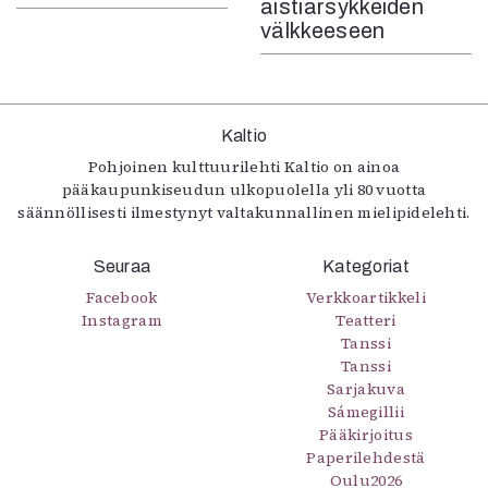
aistiärsykkeiden
välkkeeseen
Kaltio
Pohjoinen kulttuurilehti Kaltio on ainoa
pääkaupunkiseudun ulkopuolella yli 80 vuotta
säännöllisesti ilmestynyt valtakunnallinen mielipidelehti.
Seuraa
Kategoriat
Facebook
Verkkoartikkeli
Instagram
Teatteri
Tanssi
Tanssi
Sarjakuva
Sámegillii
Pääkirjoitus
Paperilehdestä
Oulu2026