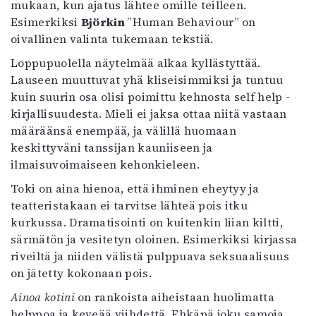
mukaan, kun ajatus lähtee omille teilleen.
Esimerkiksi
Björkin
”Human Behaviour” on
oivallinen valinta tukemaan tekstiä.
Loppupuolella näytelmää alkaa kyllästyttää.
Lauseen muuttuvat yhä kliseisimmiksi ja tuntuu
kuin suurin osa olisi poimittu kehnosta self help -
kirjallisuudesta. Mieli ei jaksa ottaa niitä vastaan
määräänsä enempää, ja välillä huomaan
keskittyväni tanssijan kauniiseen ja
ilmaisuvoimaiseen kehonkieleen.
Toki on aina hienoa, että ihminen eheytyy ja
teatteristakaan ei tarvitse lähteä pois itku
kurkussa. Dramatisointi on kuitenkin liian kiltti,
särmätön ja vesitetyn oloinen. Esimerkiksi kirjassa
riveiltä ja niiden välistä pulppuava seksuaalisuus
on jätetty kokonaan pois.
Ainoa kotini
on rankoista aiheistaan huolimatta
helppoa ja keveää viihdettä. Ehkäpä joku samoja