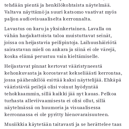
tehdään pientä ja henkilökohtaista näytelmää.
Valtava näyttämö ja suuri katsomo vaativat myös
paljon audiovisuaaliselta kerronnalta.
Lavastus on karu ja yksinkertainen. Lavalla on
vähän harjakattoista taloa muistuttavat seinät,
joissa on heijastavia peilipintoja. Laihuushäiriötä
sairastavan mieli on ankara ja siinä ei ole värejä,
koska elämä perustuu vain kieltämiselle.
Heijastavat pinnat kertovat vääristyneestä
kehonkuvasta ja korostavat kekseliäästi kerrontaa,
jossa päähenkilöä esittää kaksi näyttelijää. Ehkäpä
vääristäviä peilejä olisi voinut hyödyntää
tehokkaammin, sillä kaikki jää nyt kauas. Pelkoa
turhasta alleviivaamisesta ei olisi ollut, sillä
näytelmässä on huumoria ja visuaalisessa
kerronnassa ei ole pyritty hienovaraisuuteen.
Musiikkia käytetään taitavasti ja se herättelee taas