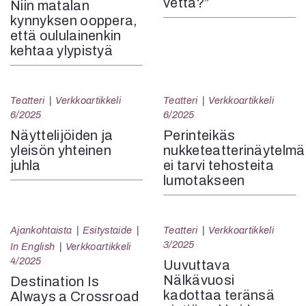
vettä?”
Niin matalan
kynnyksen ooppera,
että oululainenkin
kehtaa ylypistyä
Teatteri
Verkkoartikkeli
Teatteri
Verkkoartikkeli
6/2025
6/2025
Näyttelijöiden ja
Perinteikäs
yleisön yhteinen
nukketeatterinäytelmä
juhla
ei tarvi tehosteita
lumotakseen
Ajankohtaista
Esitystaide
Teatteri
Verkkoartikkeli
3/2025
In English
Verkkoartikkeli
4/2025
Uuvuttava
Nälkävuosi
Destination Is
kadottaa teränsä
Always a Crossroad