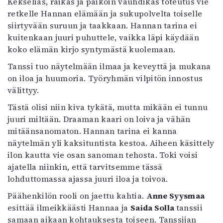
Kekseliäs, raikas ja paikoin vauhdikas toteutus vie
retkelle Hannan elämään ja sukupolvelta toiselle
siirtyvään suruun ja taakkaan. Hannan tarina ei
kuitenkaan juuri puhuttele, vaikka läpi käydään
koko elämän kirjo syntymästä kuolemaan.
Tanssi tuo näytelmään ilmaa ja keveyttä ja mukana
on iloa ja huumoria. Työryhmän vilpitön innostus
välittyy.
Tästä olisi niin kiva tykätä, mutta mikään ei tunnu
juuri miltään. Draaman kaari on loiva ja vähän
mitäänsanomaton. Hannan tarina ei kanna
näytelmän yli kaksituntista kestoa. Aiheen käsittely
ilon kautta vie osan sanoman tehosta. Toki voisi
ajatella niinkin, että tarvitsemme tässä
lohduttomassa ajassa juuri iloa ja toivoa.
Päähenkilön rooli on jaettu kahtia.
Anne Syysmaa
esittää ilmeikkäästi Hannaa ja
Saida Solla
tanssii
samaan aikaan kohtauksesta toiseen. Tanssijan