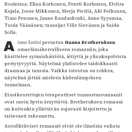
Rooleissa: Elina Korhonen, Pentti Korhonen, Elviira
Mediatiedot
Kujala, Joose Mikkonen, Merja Pietilä, Aki Pelkonen,
Kaltio ry
Timo Pesonen, Janne Raudaskoski, Anne Syysmaa,
Tuula Väänänen; tanssijat Ville Sievänen ja Saida
Solla.
Ainoa kotini
perustuu
Hanna Brotheruksen
omaelämäkerralliseen romaaniin, joka
käsittelee syömishäiriötä, äitiyttä ja ylisukupolvista
periytyvyyttä. Näytelmä yhdistelee taidokkaasti
draamaa ja tanssia. Vaikka toteutus on rohkea,
näytelmä jättää mieleen kädenlämpöisen
tunnelman.
Etuoikeutettujen terapeuttiset tunnustusromaanit
ovat usein hyvin ärsyttäviä. Brotheruksen romaani
on kuitenkin yllättävän sujuvasti kirjoitettu ja
taitavasti rakennettu.
Autofiktiiviset romaanit eivät ole ilmeisin valinta