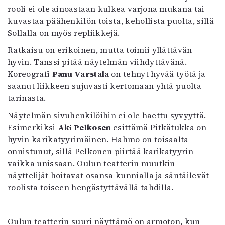
rooli ei ole ainoastaan kulkea varjona mukana tai
kuvastaa päähenkilön toista, kehollista puolta, sillä
Sollalla on myös repliikkejä.
Ratkaisu on erikoinen, mutta toimii yllättävän
hyvin. Tanssi pitää näytelmän viihdyttävänä.
Koreografi
Panu Varstala
on tehnyt hyvää työtä ja
saanut liikkeen sujuvasti kertomaan yhtä puolta
tarinasta.
Näytelmän sivuhenkilöihin ei ole haettu syvyyttä.
Esimerkiksi
Aki Pelkosen
esittämä Pitkätukka on
hyvin karikatyyrimäinen. Hahmo on toisaalta
onnistunut, sillä Pelkonen piirtää karikatyyrin
vaikka unissaan. Oulun teatterin muutkin
näyttelijät hoitavat osansa kunnialla ja säntäilevät
roolista toiseen hengästyttävällä tahdilla.
—
Oulun teatterin suuri näyttämö on armoton, kun