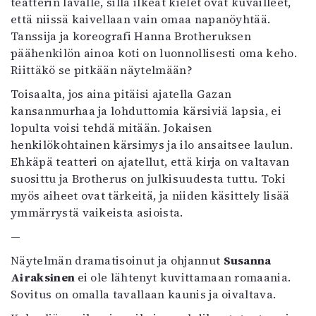
teatterin lavalle, sillä ilkeät kielet ovat kuvailleet,
että niissä kaivellaan vain omaa napanöyhtää.
Tanssija ja koreografi Hanna Brotheruksen
päähenkilön ainoa koti on luonnollisesti oma keho.
Riittäkö se pitkään näytelmään?
Toisaalta, jos aina pitäisi ajatella Gazan
kansanmurhaa ja lohduttomia kärsiviä lapsia, ei
lopulta voisi tehdä mitään. Jokaisen
henkilökohtainen kärsimys ja ilo ansaitsee laulun.
Ehkäpä teatteri on ajatellut, että kirja on valtavan
suosittu ja Brotherus on julkisuudesta tuttu. Toki
myös aiheet ovat tärkeitä, ja niiden käsittely lisää
ymmärrystä vaikeista asioista.
—
Näytelmän dramatisoinut ja ohjannut
Susanna
Airaksinen
ei ole lähtenyt kuvittamaan romaania.
Sovitus on omalla tavallaan kaunis ja oivaltava.